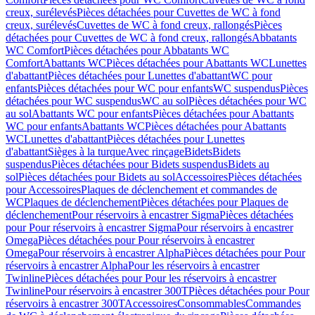
creux, surélevés
Pièces détachées pour Cuvettes de WC à fond
creux, surélevés
Cuvettes de WC à fond creux, rallongés
Pièces
détachées pour Cuvettes de WC à fond creux, rallongés
Abbatants
WC Comfort
Pièces détachées pour Abbatants WC
Comfort
Abattants WC
Pièces détachées pour Abattants WC
Lunettes
d'abattant
Pièces détachées pour Lunettes d'abattant
WC pour
enfants
Pièces détachées pour WC pour enfants
WC suspendus
Pièces
détachées pour WC suspendus
WC au sol
Pièces détachées pour WC
au sol
Abattants WC pour enfants
Pièces détachées pour Abattants
WC pour enfants
Abattants WC
Pièces détachées pour Abattants
WC
Lunettes d'abattant
Pièces détachées pour Lunettes
d'abattant
Sièges à la turque
Avec rinçage
Bidets
Bidets
suspendus
Pièces détachées pour Bidets suspendus
Bidets au
sol
Pièces détachées pour Bidets au sol
Accessoires
Pièces détachées
pour Accessoires
Plaques de déclenchement et commandes de
WC
Plaques de déclenchement
Pièces détachées pour Plaques de
déclenchement
Pour réservoirs à encastrer Sigma
Pièces détachées
pour Pour réservoirs à encastrer Sigma
Pour réservoirs à encastrer
Omega
Pièces détachées pour Pour réservoirs à encastrer
Omega
Pour réservoirs à encastrer Alpha
Pièces détachées pour Pour
réservoirs à encastrer Alpha
Pour les réservoirs à encastrer
Twinline
Pièces détachées pour Pour les réservoirs à encastrer
Twinline
Pour réservoirs à encastrer 300T
Pièces détachées pour Pour
réservoirs à encastrer 300T
Accessoires
Consommables
Commandes