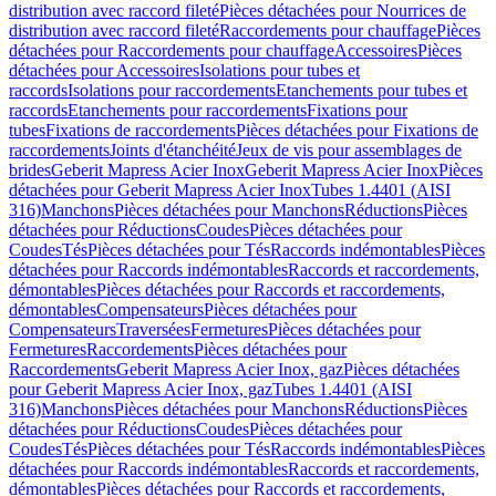
distribution avec raccord fileté
Pièces détachées pour Nourrices de
distribution avec raccord fileté
Raccordements pour chauffage
Pièces
détachées pour Raccordements pour chauffage
Accessoires
Pièces
détachées pour Accessoires
Isolations pour tubes et
raccords
Isolations pour raccordements
Etanchements pour tubes et
raccords
Etanchements pour raccordements
Fixations pour
tubes
Fixations de raccordements
Pièces détachées pour Fixations de
raccordements
Joints d'étanchéité
Jeux de vis pour assemblages de
brides
Geberit Mapress Acier Inox
Geberit Mapress Acier Inox
Pièces
détachées pour Geberit Mapress Acier Inox
Tubes 1.4401 (AISI
316)
Manchons
Pièces détachées pour Manchons
Réductions
Pièces
détachées pour Réductions
Coudes
Pièces détachées pour
Coudes
Tés
Pièces détachées pour Tés
Raccords indémontables
Pièces
détachées pour Raccords indémontables
Raccords et raccordements,
démontables
Pièces détachées pour Raccords et raccordements,
démontables
Compensateurs
Pièces détachées pour
Compensateurs
Traversées
Fermetures
Pièces détachées pour
Fermetures
Raccordements
Pièces détachées pour
Raccordements
Geberit Mapress Acier Inox, gaz
Pièces détachées
pour Geberit Mapress Acier Inox, gaz
Tubes 1.4401 (AISI
316)
Manchons
Pièces détachées pour Manchons
Réductions
Pièces
détachées pour Réductions
Coudes
Pièces détachées pour
Coudes
Tés
Pièces détachées pour Tés
Raccords indémontables
Pièces
détachées pour Raccords indémontables
Raccords et raccordements,
démontables
Pièces détachées pour Raccords et raccordements,