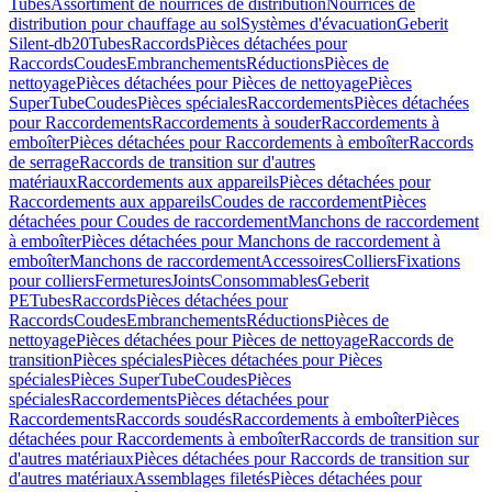
Tubes
Assortiment de nourrices de distribution
Nourrices de
distribution pour chauffage au sol
Systèmes d'évacuation
Geberit
Silent-db20
Tubes
Raccords
Pièces détachées pour
Raccords
Coudes
Embranchements
Réductions
Pièces de
nettoyage
Pièces détachées pour Pièces de nettoyage
Pièces
SuperTube
Coudes
Pièces spéciales
Raccordements
Pièces détachées
pour Raccordements
Raccordements à souder
Raccordements à
emboîter
Pièces détachées pour Raccordements à emboîter
Raccords
de serrage
Raccords de transition sur d'autres
matériaux
Raccordements aux appareils
Pièces détachées pour
Raccordements aux appareils
Coudes de raccordement
Pièces
détachées pour Coudes de raccordement
Manchons de raccordement
à emboîter
Pièces détachées pour Manchons de raccordement à
emboîter
Manchons de raccordement
Accessoires
Colliers
Fixations
pour colliers
Fermetures
Joints
Consommables
Geberit
PE
Tubes
Raccords
Pièces détachées pour
Raccords
Coudes
Embranchements
Réductions
Pièces de
nettoyage
Pièces détachées pour Pièces de nettoyage
Raccords de
transition
Pièces spéciales
Pièces détachées pour Pièces
spéciales
Pièces SuperTube
Coudes
Pièces
spéciales
Raccordements
Pièces détachées pour
Raccordements
Raccords soudés
Raccordements à emboîter
Pièces
détachées pour Raccordements à emboîter
Raccords de transition sur
d'autres matériaux
Pièces détachées pour Raccords de transition sur
d'autres matériaux
Assemblages filetés
Pièces détachées pour