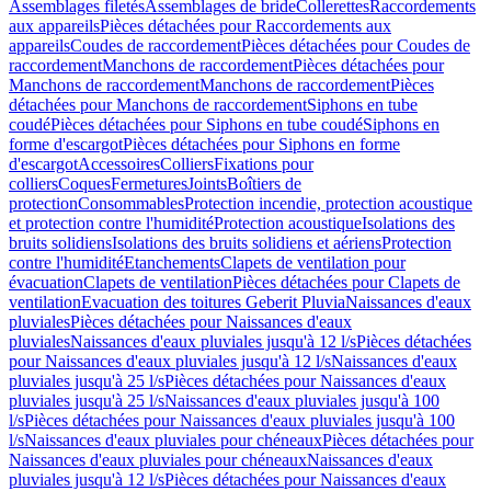
Assemblages filetés
Assemblages de bride
Collerettes
Raccordements
aux appareils
Pièces détachées pour Raccordements aux
appareils
Coudes de raccordement
Pièces détachées pour Coudes de
raccordement
Manchons de raccordement
Pièces détachées pour
Manchons de raccordement
Manchons de raccordement
Pièces
détachées pour Manchons de raccordement
Siphons en tube
coudé
Pièces détachées pour Siphons en tube coudé
Siphons en
forme d'escargot
Pièces détachées pour Siphons en forme
d'escargot
Accessoires
Colliers
Fixations pour
colliers
Coques
Fermetures
Joints
Boîtiers de
protection
Consommables
Protection incendie, protection acoustique
et protection contre l'humidité
Protection acoustique
Isolations des
bruits solidiens
Isolations des bruits solidiens et aériens
Protection
contre l'humidité
Etanchements
Clapets de ventilation pour
évacuation
Clapets de ventilation
Pièces détachées pour Clapets de
ventilation
Evacuation des toitures Geberit Pluvia
Naissances d'eaux
pluviales
Pièces détachées pour Naissances d'eaux
pluviales
Naissances d'eaux pluviales jusqu'à 12 l/s
Pièces détachées
pour Naissances d'eaux pluviales jusqu'à 12 l/s
Naissances d'eaux
pluviales jusqu'à 25 l/s
Pièces détachées pour Naissances d'eaux
pluviales jusqu'à 25 l/s
Naissances d'eaux pluviales jusqu'à 100
l/s
Pièces détachées pour Naissances d'eaux pluviales jusqu'à 100
l/s
Naissances d'eaux pluviales pour chéneaux
Pièces détachées pour
Naissances d'eaux pluviales pour chéneaux
Naissances d'eaux
pluviales jusqu'à 12 l/s
Pièces détachées pour Naissances d'eaux