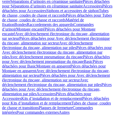
verre
Séparations d’urinoirs en céramique sanitaire
Pièces détachées
pour Séparations d’urinoirs en céramique sanitaire
Accessoires
Pièces
détachées pour Accessoires
Siphons et accessoires de siphon
Tubes
de chasse, coudes de chasse et raccords
Pièces détachées pour Tubes
de chasse, coudes de chasse et raccords
Matériel de
fixation
Bondes
Raccordements des appareils
Commandes
dʼurinoir
Montage encastré
Pièces détachées pour Montage
encastré
Avec déclenchement électronique du rinçage, alimentation
sur secteur
Pièces détachées pour Avec déclenchement électronique
du rinçage, alimentation sur secteur
Avec déclenchement
électronique du rinçage, alimentation par piles
Pièces détachées pour
Avec déclenchement électronique du rinçage, alimentation par
piles
Avec déclenchement pneumatique du rinçage
Pièces détachées
pour Avec déclenchement pneumatique du rinçage
Basic
Pièces
détachées pour Basic
Montage en apparent
Pièces détachées pour
Montage en apparent
Avec déclenchement électronique du rinçage,
alimentation sur secteur
Pièces détachées pour Avec déclenchement
électronique du rinçage, alimentation sur secteur
Avec
déclenchement électronique du rinçage, alimentation par piles
Pièces
détachées pour Avec déclenchement électronique du rinçage,
alimentation par piles
Accessoires
Pièces détachées pour
Accessoires
Kits d’installation et de remplacement
Pièces détachées
pour Kits d’installation et de remplacement
Tubes de chasse, coudes
de chasse et transitions
Plaques de fermeture
Commandes
intégrées
Pour commandes externes
Autres