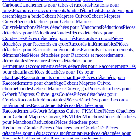
Carbone
Etanchements pour tubes et raccords
Fixations pour
tubes
Fixations de raccordements
Joints d'étanchéité
Jeux de vis pour
assemblages à bride
Geberit Mapress Cuivre
Geberit Mapress
Cuivre
Pièces détachées pour Geberit Mapress
Cuivre
Manchons
Pièces détachées pour Manchons
Réductions
Pièces
détachées pour Réductions
Coudes
Pièces détachées pour
Coudes
Tés
Pièces détachées pour Tés
Raccords en croix
Pièces
détachées pour Raccords en croix
Raccords indémontables
Pièces
détachées pour Raccords indémontables
Raccords et raccordements,
démontables
Pièces détachées pour Raccords et raccordements,
démontables
Fermetures
Pièces détachées pour
Fermetures
Raccordements
Pièces détachées pour Raccordements
Tés
pour chauffage
Pièces détachées pour Tés pour
chauffage
Raccordements pour chauffage
Pièces détachées pour
Raccordements pour chauffage
Geberit Mapress Cuivre,
chromé
Coudes
Geberit Mapress Cuivre, gaz
Pièces détachées pour
Geberit Mapress Cuivre, gaz
Coudes
Pièces détachées pour
Coudes
Raccords indémontables
Pièces détachées pour Raccords
indémontables
Raccordements
Pièces détachées pour
Raccordements
Geberit Mapress Cuivre, FKM bleu
Pièces détachées
pour Geberit Mapress Cuivre, FKM bleu
Manchons
Pièces détachées
pour Manchons
Réductions
Pièces détachées pour
Réductions
Coudes
Pièces détachées pour Coudes
Tés
Pièces
détachées pour Tés
Raccords indémontables
Pièces détachées pour
Raccords indémontables
Raccords et raccordements,