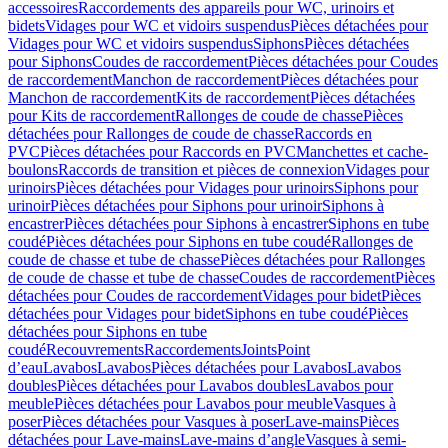
accessoires
Raccordements des appareils pour WC, urinoirs et
bidets
Vidages pour WC et vidoirs suspendus
Pièces détachées pour
Vidages pour WC et vidoirs suspendus
Siphons
Pièces détachées
pour Siphons
Coudes de raccordement
Pièces détachées pour Coudes
de raccordement
Manchon de raccordement
Pièces détachées pour
Manchon de raccordement
Kits de raccordement
Pièces détachées
pour Kits de raccordement
Rallonges de coude de chasse
Pièces
détachées pour Rallonges de coude de chasse
Raccords en
PVC
Pièces détachées pour Raccords en PVC
Manchettes et cache-
boulons
Raccords de transition et pièces de connexion
Vidages pour
urinoirs
Pièces détachées pour Vidages pour urinoirs
Siphons pour
urinoir
Pièces détachées pour Siphons pour urinoir
Siphons à
encastrer
Pièces détachées pour Siphons à encastrer
Siphons en tube
coudé
Pièces détachées pour Siphons en tube coudé
Rallonges de
coude de chasse et tube de chasse
Pièces détachées pour Rallonges
de coude de chasse et tube de chasse
Coudes de raccordement
Pièces
détachées pour Coudes de raccordement
Vidages pour bidet
Pièces
détachées pour Vidages pour bidet
Siphons en tube coudé
Pièces
détachées pour Siphons en tube
coudé
Recouvrements
Raccordements
Joints
Point
d’eau
Lavabos
Lavabos
Pièces détachées pour Lavabos
Lavabos
doubles
Pièces détachées pour Lavabos doubles
Lavabos pour
meuble
Pièces détachées pour Lavabos pour meuble
Vasques à
poser
Pièces détachées pour Vasques à poser
Lave-mains
Pièces
détachées pour Lave-mains
Lave-mains d’angle
Vasques à semi-