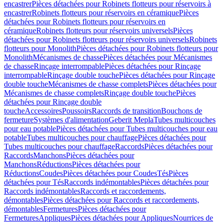
encastrer
Pièces détachées pour Robinets flotteurs pour réservoirs à
encastrer
Robinets flotteurs pour réservoirs en céramique
Pièces
détachées pour Robinets flotteurs pour réservoirs en
céramique
Robinets flotteurs pour réservoirs universels
Pièces
détachées pour Robinets flotteurs pour réservoirs universels
Robinets
flotteurs pour Monolith
Pièces détachées pour Robinets flotteurs pour
Monolith
Mécanismes de chasse
Pièces détachées pour Mécanismes
de chasse
Rinçage interrompable
Pièces détachées pour Rinçage
interrompable
Rinçage double touche
Pièces détachées pour Rinçage
double touche
Mécanismes de chasse complets
Pièces détachées pour
Mécanismes de chasse complets
Rinçage double touche
Pièces
détachées pour Rinçage double
touche
Accessoires
Poussoirs
Raccords de transition
Bouchons de
fermeture
Systèmes d'alimentation
Geberit Mepla
Tubes multicouches
pour eau potable
Pièces détachées pour Tubes multicouches pour eau
potable
Tubes multicouches pour chauffage
Pièces détachées pour
Tubes multicouches pour chauffage
Raccords
Pièces détachées pour
Raccords
Manchons
Pièces détachées pour
Manchons
Réductions
Pièces détachées pour
Réductions
Coudes
Pièces détachées pour Coudes
Tés
Pièces
détachées pour Tés
Raccords indémontables
Pièces détachées pour
Raccords indémontables
Raccords et raccordements,
démontables
Pièces détachées pour Raccords et raccordements,
démontables
Fermetures
Pièces détachées pour
Fermetures
Appliques
Pièces détachées pour Appliques
Nourrices de