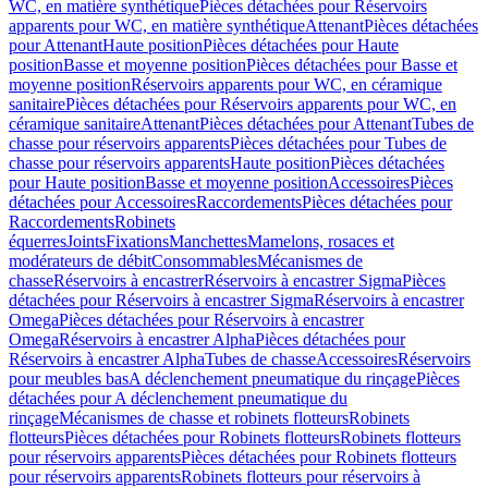
WC, en matière synthétique
Pièces détachées pour Réservoirs
apparents pour WC, en matière synthétique
Attenant
Pièces détachées
pour Attenant
Haute position
Pièces détachées pour Haute
position
Basse et moyenne position
Pièces détachées pour Basse et
moyenne position
Réservoirs apparents pour WC, en céramique
sanitaire
Pièces détachées pour Réservoirs apparents pour WC, en
céramique sanitaire
Attenant
Pièces détachées pour Attenant
Tubes de
chasse pour réservoirs apparents
Pièces détachées pour Tubes de
chasse pour réservoirs apparents
Haute position
Pièces détachées
pour Haute position
Basse et moyenne position
Accessoires
Pièces
détachées pour Accessoires
Raccordements
Pièces détachées pour
Raccordements
Robinets
équerres
Joints
Fixations
Manchettes
Mamelons, rosaces et
modérateurs de débit
Consommables
Mécanismes de
chasse
Réservoirs à encastrer
Réservoirs à encastrer Sigma
Pièces
détachées pour Réservoirs à encastrer Sigma
Réservoirs à encastrer
Omega
Pièces détachées pour Réservoirs à encastrer
Omega
Réservoirs à encastrer Alpha
Pièces détachées pour
Réservoirs à encastrer Alpha
Tubes de chasse
Accessoires
Réservoirs
pour meubles bas
A déclenchement pneumatique du rinçage
Pièces
détachées pour A déclenchement pneumatique du
rinçage
Mécanismes de chasse et robinets flotteurs
Robinets
flotteurs
Pièces détachées pour Robinets flotteurs
Robinets flotteurs
pour réservoirs apparents
Pièces détachées pour Robinets flotteurs
pour réservoirs apparents
Robinets flotteurs pour réservoirs à