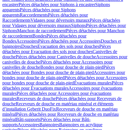
encastrer
Pièces détachées pour Siphons à encastrer
Siphons
apparents
Pièces détachées pour Siphons
apparents
Raccordements
Pièces détachées pour
Raccordements
Vidages pour déversoirs muraux
Pièces détachées
pour Vidages pour déversoirs muraux
Siphons
Pièces détachées pour
Siphons
Manchon de raccordement
Pièces détachées pour Manchon
de raccordement
Bondes
Pièces détachées pour
Bondes
Accessoires
Pièces détachées pour Accessoires
Douches et
baignoires
Douches
Evacuation des sols pour douches
Pièces
détachées pour Evacuation des sols pour douches
Canivelles de
douche
Pièces détachées pour Canivelles de douche
Accessoires pour
canivelles de douche
Pièces détachées pour Accessoires pour
canivelles de douche
Bondes pour douche de plain-pied
Pièces
détachées pour Bondes pour douche de plain-pied
Accessoires pour
bondes pour douche de plain-pied
Pièces détachées pour Accessoires
pour bondes pour douche de plain-pied
Évacuations murales
Pièces
détachées pour Évacuations murales
Accessoires pour évacuations
murales
Pièces détachées pour Accessoires pour évacuations
murales
Receveurs de douche
Pièces détachées pour Receveurs de
douche
Receveurs de douche en matériau minéral et éléments
d’installation Geberit DuoFix
Receveurs de douche en matériau
minéral
Pièces détachées pour Receveurs de douche en matériau
minéral
Bâti-supports
Pièces détachées pour Bâti-
supports
Accessoires
Baignoires
Baignoires en acrylique
sanitaire
Pièces détachées pour Baignoires en acrylique