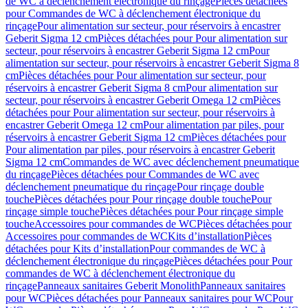
de WC à déclenchement électronique du rinçage
Pièces détachées
pour Commandes de WC à déclenchement électronique du
rinçage
Pour alimentation sur secteur, pour réservoirs à encastrer
Geberit Sigma 12 cm
Pièces détachées pour Pour alimentation sur
secteur, pour réservoirs à encastrer Geberit Sigma 12 cm
Pour
alimentation sur secteur, pour réservoirs à encastrer Geberit Sigma 8
cm
Pièces détachées pour Pour alimentation sur secteur, pour
réservoirs à encastrer Geberit Sigma 8 cm
Pour alimentation sur
secteur, pour réservoirs à encastrer Geberit Omega 12 cm
Pièces
détachées pour Pour alimentation sur secteur, pour réservoirs à
encastrer Geberit Omega 12 cm
Pour alimentation par piles, pour
réservoirs à encastrer Geberit Sigma 12 cm
Pièces détachées pour
Pour alimentation par piles, pour réservoirs à encastrer Geberit
Sigma 12 cm
Commandes de WC avec déclenchement pneumatique
du rinçage
Pièces détachées pour Commandes de WC avec
déclenchement pneumatique du rinçage
Pour rinçage double
touche
Pièces détachées pour Pour rinçage double touche
Pour
rinçage simple touche
Pièces détachées pour Pour rinçage simple
touche
Accessoires pour commandes de WC
Pièces détachées pour
Accessoires pour commandes de WC
Kits d’installation
Pièces
détachées pour Kits d’installation
Pour commandes de WC à
déclenchement électronique du rinçage
Pièces détachées pour Pour
commandes de WC à déclenchement électronique du
rinçage
Panneaux sanitaires Geberit Monolith
Panneaux sanitaires
pour WC
Pièces détachées pour Panneaux sanitaires pour WC
Pour