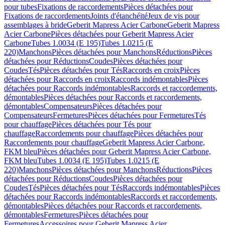
pour tubes
Fixations de raccordements
Pièces détachées pour
Fixations de raccordements
Joints d'étanchéité
Jeux de vis pour
assemblages à bride
Geberit Mapress Acier Carbone
Geberit Mapress
Acier Carbone
Pièces détachées pour Geberit Mapress Acier
Carbone
Tubes 1.0034 (E 195)
Tubes 1.0215 (E
220)
Manchons
Pièces détachées pour Manchons
Réductions
Pièces
détachées pour Réductions
Coudes
Pièces détachées pour
Coudes
Tés
Pièces détachées pour Tés
Raccords en croix
Pièces
détachées pour Raccords en croix
Raccords indémontables
Pièces
détachées pour Raccords indémontables
Raccords et raccordements,
démontables
Pièces détachées pour Raccords et raccordements,
démontables
Compensateurs
Pièces détachées pour
Compensateurs
Fermetures
Pièces détachées pour Fermetures
Tés
pour chauffage
Pièces détachées pour Tés pour
chauffage
Raccordements pour chauffage
Pièces détachées pour
Raccordements pour chauffage
Geberit Mapress Acier Carbone,
FKM bleu
Pièces détachées pour Geberit Mapress Acier Carbone,
FKM bleu
Tubes 1.0034 (E 195)
Tubes 1.0215 (E
220)
Manchons
Pièces détachées pour Manchons
Réductions
Pièces
détachées pour Réductions
Coudes
Pièces détachées pour
Coudes
Tés
Pièces détachées pour Tés
Raccords indémontables
Pièces
détachées pour Raccords indémontables
Raccords et raccordements,
démontables
Pièces détachées pour Raccords et raccordements,
démontables
Fermetures
Pièces détachées pour
Fermetures
Accessoires pour Geberit Mapress Acier