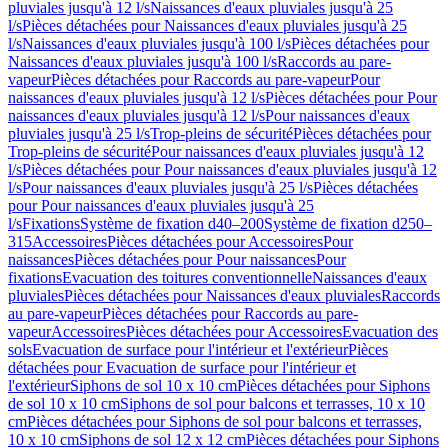
pluviales jusqu'à 12 l/s
Naissances d'eaux pluviales jusqu'à 25
l/s
Pièces détachées pour Naissances d'eaux pluviales jusqu'à 25
l/s
Naissances d'eaux pluviales jusqu'à 100 l/s
Pièces détachées pour
Naissances d'eaux pluviales jusqu'à 100 l/s
Raccords au pare-
vapeur
Pièces détachées pour Raccords au pare-vapeur
Pour
naissances d'eaux pluviales jusqu'à 12 l/s
Pièces détachées pour Pour
naissances d'eaux pluviales jusqu'à 12 l/s
Pour naissances d'eaux
pluviales jusqu'à 25 l/s
Trop-pleins de sécurité
Pièces détachées pour
Trop-pleins de sécurité
Pour naissances d'eaux pluviales jusqu'à 12
l/s
Pièces détachées pour Pour naissances d'eaux pluviales jusqu'à 12
l/s
Pour naissances d'eaux pluviales jusqu'à 25 l/s
Pièces détachées
pour Pour naissances d'eaux pluviales jusqu'à 25
l/s
Fixations
Système de fixation d40–200
Système de fixation d250–
315
Accessoires
Pièces détachées pour Accessoires
Pour
naissances
Pièces détachées pour Pour naissances
Pour
fixations
Evacuation des toitures conventionnelle
Naissances d'eaux
pluviales
Pièces détachées pour Naissances d'eaux pluviales
Raccords
au pare-vapeur
Pièces détachées pour Raccords au pare-
vapeur
Accessoires
Pièces détachées pour Accessoires
Evacuation des
sols
Evacuation de surface pour l'intérieur et l'extérieur
Pièces
détachées pour Evacuation de surface pour l'intérieur et
l'extérieur
Siphons de sol 10 x 10 cm
Pièces détachées pour Siphons
de sol 10 x 10 cm
Siphons de sol pour balcons et terrasses, 10 x 10
cm
Pièces détachées pour Siphons de sol pour balcons et terrasses,
10 x 10 cm
Siphons de sol 12 x 12 cm
Pièces détachées pour Siphons