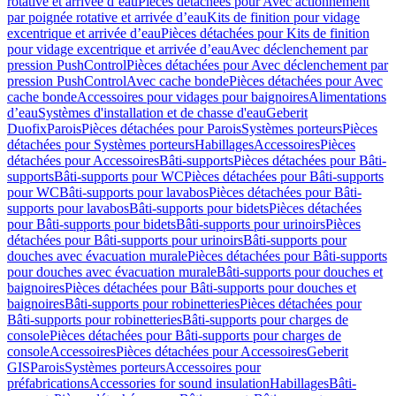
rotative et arrivée d’eau
Pièces détachées pour Avec actionnement
par poignée rotative et arrivée d’eau
Kits de finition pour vidage
excentrique et arrivée d’eau
Pièces détachées pour Kits de finition
pour vidage excentrique et arrivée d’eau
Avec déclenchement par
pression PushControl
Pièces détachées pour Avec déclenchement par
pression PushControl
Avec cache bonde
Pièces détachées pour Avec
cache bonde
Accessoires pour vidages pour baignoires
Alimentations
d’eau
Systèmes d'installation et de chasse d'eau
Geberit
Duofix
Parois
Pièces détachées pour Parois
Systèmes porteurs
Pièces
détachées pour Systèmes porteurs
Habillages
Accessoires
Pièces
détachées pour Accessoires
Bâti-supports
Pièces détachées pour Bâti-
supports
Bâti-supports pour WC
Pièces détachées pour Bâti-supports
pour WC
Bâti-supports pour lavabos
Pièces détachées pour Bâti-
supports pour lavabos
Bâti-supports pour bidets
Pièces détachées
pour Bâti-supports pour bidets
Bâti-supports pour urinoirs
Pièces
détachées pour Bâti-supports pour urinoirs
Bâti-supports pour
douches avec évacuation murale
Pièces détachées pour Bâti-supports
pour douches avec évacuation murale
Bâti-supports pour douches et
baignoires
Pièces détachées pour Bâti-supports pour douches et
baignoires
Bâti-supports pour robinetteries
Pièces détachées pour
Bâti-supports pour robinetteries
Bâti-supports pour charges de
console
Pièces détachées pour Bâti-supports pour charges de
console
Accessoires
Pièces détachées pour Accessoires
Geberit
GIS
Parois
Systèmes porteurs
Accessoires pour
préfabrications
Accessories for sound insulation
Habillages
Bâti-