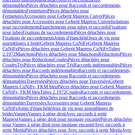
démontables
Pièces détachées pour Raccords et raccordements,
démontables
Fermetures
Pièces détachées pour
Fermetures
Accessoires pour Geberit Mapress Cuivre
Pièces
détachées pour Accessoires pour Geberit Mapress Cuivre
Isolations
pour raccordements
Etanchements pour tubes et raccords
Fixations
pour tubes
Fixations de raccordements
Pièces détachées pour
Fixations de raccordements
Joints d'étanchéité
Jeux de vis pour
assemblages à bride
Geberit Mapress CuNiFe
Geberit Mapress
CuNiFe
Pièces détachées pour Geberit Mapress CuNiFe
Tubes
2.1972
Manchons
Pièces détachées pour Manchons
Réductions
Pièces
détachées pour Réductions
Coudes
Pièces détachées pour
Coudes
Tés
Pièces détachées pour Tés
Raccords indémontables
Pièces
détachées pour Raccords indémontables
Raccords et raccordements,
démontables
Pièces détachées pour Raccords et raccordements,
démontables
Traversées
Pièces détachées pour Traversées
Geberit
Mapress CuNiFe, FKM bleu
Pièces détachées pour Geberit Mapress
CuNiFe, FKM bleu
Tubes 2.1972
Coudes
Raccords et raccordements,
démontables
Pièces détachées pour Raccords et raccordements,
démontables
Traversées
Accessoires pour Geberit Mapress
CuNiFe
Joints d'étanchéité
Jeux de vis pour assemblages de
brides
Vannes
Vannes à siège droit
Avec raccords à sertir
Mapress
Vannes à siège droit pour montage encastré
Pièces détachées
pour Vannes à siège droit pour montage encastré
Avec raccords à
sertir Mepla
Pièces détachées pour Avec raccords à sertir Mepla
Avec