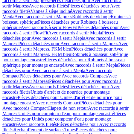
raccords à sertir Mapress
Pièces détachées pour Avec raccords à
sertir Mapress
Avec raccords filetés
Pièces détachées pour Avec
raccords filetés
Vannes à siège incliné
Avec raccords à sertir
Mepla
Avec raccords à sertir Mapress
Robinets de vidange
Robinets à
boisseau sphérique
Pièces détachées pour Robinets à boisseau
sphérique
Avec raccords à sertir FlowFit
Pièces détachées pour Avec
raccords à sertir FlowFit
Avec raccords à sertir Mepla
Pièces
détachées pour Avec raccords à sertir Mepla
Avec raccords à sertir
Mapress
Pièces détachées pour Avec raccords à sertir Mapress
Avec
raccords à sertir Mapress, FKM bleu
Pièces détachées pour Avec
raccords à sertir Mapress, FKM bleu
Robinets à boisseau sphérique
pour montage encastré
Pièces détachées pour Robinets à boisseau
sphérique pour montage encastré
Avec raccords à sertir Mepla
Pièces
détachées pour Avec raccords à sertir Mepla
Avec raccords
Compact
Pièces détachées pour Avec raccords Compact
Avec
raccords à sertir Mapress
Pièces détachées pour Avec raccords à
sertir Mapress
Avec raccords filetés
Pièces détachées pour Avec
raccords filetés
Unités d'arrêt et de nourrice pour montage
encastré
Pièces détachées pour Unités d'arrêt et de nourrice pour
montage encastré
Avec raccords Compact
Pièces détachées pour
Avec raccords Compact
Clapets de non retour
Avec raccords à sertir
Mapress
Unités pour compteur d'eau pour montage encastré
Pièces
détachées pour Unités pour compteur d'eau pour montage
encastré
Avec raccords filetés
Pièces détachées pour Avec raccords
filetés
Réchauffement de surfaces
Tubes
Pièces détachées pour