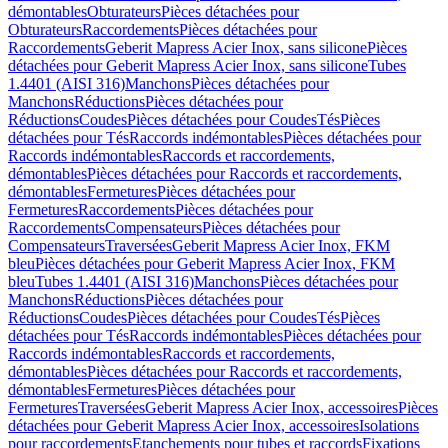
démontables
Obturateurs
Pièces détachées pour
Obturateurs
Raccordements
Pièces détachées pour
Raccordements
Geberit Mapress Acier Inox, sans silicone
Pièces
détachées pour Geberit Mapress Acier Inox, sans silicone
Tubes
1.4401 (AISI 316)
Manchons
Pièces détachées pour
Manchons
Réductions
Pièces détachées pour
Réductions
Coudes
Pièces détachées pour Coudes
Tés
Pièces
détachées pour Tés
Raccords indémontables
Pièces détachées pour
Raccords indémontables
Raccords et raccordements,
démontables
Pièces détachées pour Raccords et raccordements,
démontables
Fermetures
Pièces détachées pour
Fermetures
Raccordements
Pièces détachées pour
Raccordements
Compensateurs
Pièces détachées pour
Compensateurs
Traversées
Geberit Mapress Acier Inox, FKM
bleu
Pièces détachées pour Geberit Mapress Acier Inox, FKM
bleu
Tubes 1.4401 (AISI 316)
Manchons
Pièces détachées pour
Manchons
Réductions
Pièces détachées pour
Réductions
Coudes
Pièces détachées pour Coudes
Tés
Pièces
détachées pour Tés
Raccords indémontables
Pièces détachées pour
Raccords indémontables
Raccords et raccordements,
démontables
Pièces détachées pour Raccords et raccordements,
démontables
Fermetures
Pièces détachées pour
Fermetures
Traversées
Geberit Mapress Acier Inox, accessoires
Pièces
détachées pour Geberit Mapress Acier Inox, accessoires
Isolations
pour raccordements
Etanchements pour tubes et raccords
Fixations