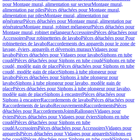
pour Montage mural, alimentation sur secteur
Montage mural,
alimentation par piles
Pièces détachées pour Montage mural,
alimentation par piles
Montage mural, alimentation par
générateur
Pièces détachées pour Montage mural, alimentation par
générateur
Montage mural, robinet mélangeur
Pièces détachées pour
Montage mural, robinet mélangeur
Accessoires
Pièces détachées pour
Accessoires
Pour robinetteries de lavabo
Pièces détachées pour Pour
robinetteries de lavabo
Raccordements des appareils pour le zone de
lavage, éviers, appareils et déversoirs muraux
Vidages pour
lavabo
Pièces détachées pour Vidages pour lavabo
Siphons en tube
coudé
Pièces détachées pour Siphons en tube coudé
Siphons en tube
coudé, modèle gain de place
Pièces détachées pour Siphons en tube
coudé, modèle gain de place
Siphons à tube plongeur pour
lavabo
Pièces détachées pour Siphons à tube plongeur pour
lavabo
Siphons à tube plongeur pour lavabo, modèle gain de
place
Pièces détachées pour Siphons à tube plongeur pour lavabo,
modèle gain de place
Siphons à encastrer
Pièces détachées pour
Siphons à encastrer
Raccordements de lavabo
Pièces détachées pour
Raccordements de lavabo
Recouvrements
Raccordements
Pièces
détachées pour Raccordements
Joints
Rallonges
Vidages pour
éviers
Pièces détachées pour Vidages pour éviers
Siphons en tube
coudé
Pièces détachées pour Siphons en tube
coudé
Accessoires
Pièces détachées pour Accessoires
Vidages pour
appareils
Pièces détachées pour Vidages pour appareils
Siphons en
tube coudé
Pièces détachées pour Siphons en tube coudé
Siphons à