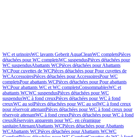
WC et urinoirs
WC lavants Geberit AquaClean
WC complets
Pièces
détachées pour WC complets
WC suspendus
Pièces détachées pour
WC suspendus
Abattants WC
Pièces détachées pour Abattants
WC
Pour cuvettes de WC
Pièces détachées pour Pour cuvettes de
WC
Accessoires
Pièces détachées pour Accessoires
Pour WC
complets
Pour abattants WC
Pièces détachées pour Pour abattants
WC
Pour abattants WC et WC complets
Consommables
WC et
abattants WC
WC suspendus
Pièces détachées pour WC
suspendus
WC à fond creux
Pièces détachées pour WC à fond
creux
WC au sol
Pièces détachées pour WC au sol
WC à fond creux
pour réservoir attenant
Pièces détachées pour WC à fond creux pour
réservoir attenant
WC à fond creux
Pièces détachées pour WC à fond
creux
Réservoirs apparents pour WC, en céramique
sanitaire
Attenant
Abattants WC
Pièces détachées pour Abattants
WC
Abattants WC
Pièces détachées pour Abattants WC
WC
Comfort
Pièces détachées pour WC Comfort
Cuvettes de WC à fond