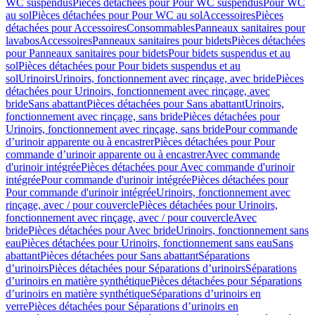
WC suspendus
Pièces détachées pour Pour WC suspendus
Pour WC
au sol
Pièces détachées pour Pour WC au sol
Accessoires
Pièces
détachées pour Accessoires
Consommables
Panneaux sanitaires pour
lavabos
Accessoires
Panneaux sanitaires pour bidets
Pièces détachées
pour Panneaux sanitaires pour bidets
Pour bidets suspendus et au
sol
Pièces détachées pour Pour bidets suspendus et au
sol
Urinoirs
Urinoirs, fonctionnement avec rinçage, avec bride
Pièces
détachées pour Urinoirs, fonctionnement avec rinçage, avec
bride
Sans abattant
Pièces détachées pour Sans abattant
Urinoirs,
fonctionnement avec rinçage, sans bride
Pièces détachées pour
Urinoirs, fonctionnement avec rinçage, sans bride
Pour commande
d’urinoir apparente ou à encastrer
Pièces détachées pour Pour
commande d’urinoir apparente ou à encastrer
Avec commande
d'urinoir intégrée
Pièces détachées pour Avec commande d'urinoir
intégrée
Pour commande d'urinoir intégrée
Pièces détachées pour
Pour commande d'urinoir intégrée
Urinoirs, fonctionnement avec
rinçage, avec / pour couvercle
Pièces détachées pour Urinoirs,
fonctionnement avec rinçage, avec / pour couvercle
Avec
bride
Pièces détachées pour Avec bride
Urinoirs, fonctionnement sans
eau
Pièces détachées pour Urinoirs, fonctionnement sans eau
Sans
abattant
Pièces détachées pour Sans abattant
Séparations
d’urinoirs
Pièces détachées pour Séparations d’urinoirs
Séparations
d’urinoirs en matière synthétique
Pièces détachées pour Séparations
d’urinoirs en matière synthétique
Séparations d’urinoirs en
verre
Pièces détachées pour Séparations d’urinoirs en