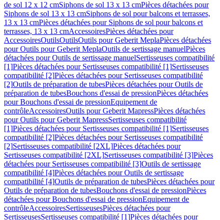
de sol 12 x 12 cm
Siphons de sol 13 x 13 cm
Pièces détachées pour
Siphons de sol 13 x 13 cm
Siphons de sol pour balcons et terrasses,
13 x 13 cm
Pièces détachées pour Siphons de sol pour balcons et
terrasses, 13 x 13 cm
Accessoires
Pièces détachées pour
Accessoires
Outils
Outils
Outils pour Geberit Mepla
Pièces détachées
pour Outils pour Geberit Mepla
Outils de sertissage manuel
Pièces
détachées pour Outils de sertissage manuel
Sertisseuses compatibilité
[1]
Pièces détachées pour Sertisseuses compatibilité [1]
Sertisseuses
compatibilité [2]
Pièces détachées pour Sertisseuses compatibilité
[2]
Outils de préparation de tubes
Pièces détachées pour Outils de
préparation de tubes
Bouchons d'essai de pression
Pièces détachées
pour Bouchons d'essai de pression
Equipement de
contrôle
Accessoires
Outils pour Geberit Mapress
Pièces détachées
pour Outils pour Geberit Mapress
Sertisseuses compatibilité
[1]
Pièces détachées pour Sertisseuses compatibilité [1]
Sertisseuses
compatibilité [2]
Pièces détachées pour Sertisseuses compatibilité
[2]
Sertisseuses compatibilité [2XL]
Pièces détachées pour
Sertisseuses compatibilité [2XL]
Sertisseuses compatibilité [3]
Pièces
détachées pour Sertisseuses compatibilité [3]
Outils de sertissage
compatibilité [4]
Pièces détachées pour Outils de sertissage
compatibilité [4]
Outils de préparation de tubes
Pièces détachées pour
Outils de préparation de tubes
Bouchons d'essai de pression
Pièces
détachées pour Bouchons d'essai de pression
Equipement de
contrôle
Accessoires
Sertisseuses
Pièces détachées pour
Sertisseuses
Sertisseuses compatibilité [1]
Pièces détachées pour