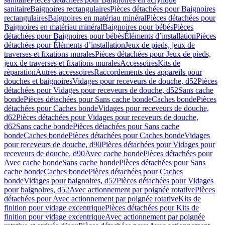
sanitaire
Baignoires rectangulaires
Pièces détachées pour Baignoires
rectangulaires
Baignoires en matériau minéral
Pièces détachées pour
Baignoires en matériau minéral
Baignoires pour bébés
Pièces
détachées pour Baignoires pour bébés
Éléments d’installation
Pièces
détachées pour Éléments d’installation
Jeux de pieds, jeux de
traverses et fixations murales
Pièces détachées pour Jeux de pieds,
jeux de traverses et fixations murales
Accessoires
Kits de
réparation
Autres accessoires
Raccordements des appareils pour
douches et baignoires
Vidages pour receveurs de douche, d52
Pièces
détachées pour Vidages pour receveurs de douche, d52
Sans cache
bonde
Pièces détachées pour Sans cache bonde
Caches bonde
Pièces
détachées pour Caches bonde
Vidages pour receveurs de douche,
d62
Pièces détachées pour Vidages pour receveurs de douche,
d62
Sans cache bonde
Pièces détachées pour Sans cache
bonde
Caches bonde
Pièces détachées pour Caches bonde
Vidages
pour receveurs de douche, d90
Pièces détachées pour Vidages pour
receveurs de douche, d90
Avec cache bonde
Pièces détachées pour
Avec cache bonde
Sans cache bonde
Pièces détachées pour Sans
cache bonde
Caches bonde
Pièces détachées pour Caches
bonde
Vidages pour baignoires, d52
Pièces détachées pour Vidages
pour baignoires, d52
Avec actionnement par poignée rotative
Pièces
détachées pour Avec actionnement par poignée rotative
Kits de
finition pour vidage excentrique
Pièces détachées pour Kits de
finition pour vidage excentrique
Avec actionnement par poignée