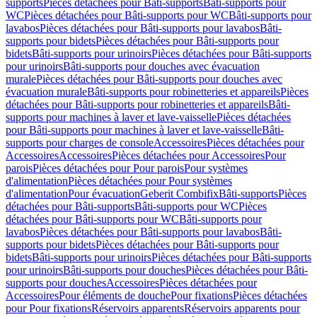
supports
Pièces détachées pour Bâti-supports
Bâti-supports pour
WC
Pièces détachées pour Bâti-supports pour WC
Bâti-supports pour
lavabos
Pièces détachées pour Bâti-supports pour lavabos
Bâti-
supports pour bidets
Pièces détachées pour Bâti-supports pour
bidets
Bâti-supports pour urinoirs
Pièces détachées pour Bâti-supports
pour urinoirs
Bâti-supports pour douches avec évacuation
murale
Pièces détachées pour Bâti-supports pour douches avec
évacuation murale
Bâti-supports pour robinetteries et appareils
Pièces
détachées pour Bâti-supports pour robinetteries et appareils
Bâti-
supports pour machines à laver et lave-vaisselle
Pièces détachées
pour Bâti-supports pour machines à laver et lave-vaisselle
Bâti-
supports pour charges de console
Accessoires
Pièces détachées pour
Accessoires
Accessoires
Pièces détachées pour Accessoires
Pour
parois
Pièces détachées pour Pour parois
Pour systèmes
d'alimentation
Pièces détachées pour Pour systèmes
d'alimentation
Pour évacuation
Geberit Combifix
Bâti-supports
Pièces
détachées pour Bâti-supports
Bâti-supports pour WC
Pièces
détachées pour Bâti-supports pour WC
Bâti-supports pour
lavabos
Pièces détachées pour Bâti-supports pour lavabos
Bâti-
supports pour bidets
Pièces détachées pour Bâti-supports pour
bidets
Bâti-supports pour urinoirs
Pièces détachées pour Bâti-supports
pour urinoirs
Bâti-supports pour douches
Pièces détachées pour Bâti-
supports pour douches
Accessoires
Pièces détachées pour
Accessoires
Pour éléments de douche
Pour fixations
Pièces détachées
pour Pour fixations
Réservoirs apparents
Réservoirs apparents pour