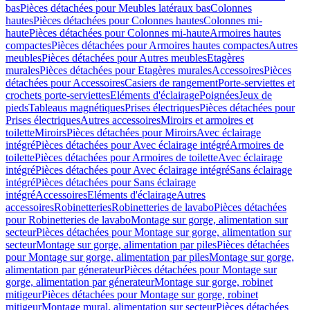
bas
Pièces détachées pour Meubles latéraux bas
Colonnes
hautes
Pièces détachées pour Colonnes hautes
Colonnes mi-
haute
Pièces détachées pour Colonnes mi-haute
Armoires hautes
compactes
Pièces détachées pour Armoires hautes compactes
Autres
meubles
Pièces détachées pour Autres meubles
Etagères
murales
Pièces détachées pour Etagères murales
Accessoires
Pièces
détachées pour Accessoires
Casiers de rangement
Porte-serviettes et
crochets porte-serviettes
Eléments d'éclairage
Poignées
Jeux de
pieds
Tableaus magnétiques
Prises électriques
Pièces détachées pour
Prises électriques
Autres accessoires
Miroirs et armoires et
toilette
Miroirs
Pièces détachées pour Miroirs
Avec éclairage
intégré
Pièces détachées pour Avec éclairage intégré
Armoires de
toilette
Pièces détachées pour Armoires de toilette
Avec éclairage
intégré
Pièces détachées pour Avec éclairage intégré
Sans éclairage
intégré
Pièces détachées pour Sans éclairage
intégré
Accessoires
Eléments d'éclairage
Autres
accessoires
Robinetteries
Robinetteries de lavabo
Pièces détachées
pour Robinetteries de lavabo
Montage sur gorge, alimentation sur
secteur
Pièces détachées pour Montage sur gorge, alimentation sur
secteur
Montage sur gorge, alimentation par piles
Pièces détachées
pour Montage sur gorge, alimentation par piles
Montage sur gorge,
alimentation par génerateur
Pièces détachées pour Montage sur
gorge, alimentation par génerateur
Montage sur gorge, robinet
mitigeur
Pièces détachées pour Montage sur gorge, robinet
mitigeur
Montage mural, alimentation sur secteur
Pièces détachées