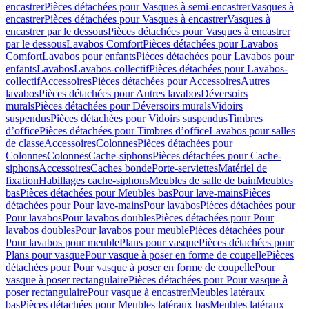
encastrer
Pièces détachées pour Vasques à semi-encastrer
Vasques à
encastrer
Pièces détachées pour Vasques à encastrer
Vasques à
encastrer par le dessous
Pièces détachées pour Vasques à encastrer
par le dessous
Lavabos Comfort
Pièces détachées pour Lavabos
Comfort
Lavabos pour enfants
Pièces détachées pour Lavabos pour
enfants
Lavabos
Lavabos-collectif
Pièces détachées pour Lavabos-
collectif
Accessoires
Pièces détachées pour Accessoires
Autres
lavabos
Pièces détachées pour Autres lavabos
Déversoirs
murals
Pièces détachées pour Déversoirs murals
Vidoirs
suspendus
Pièces détachées pour Vidoirs suspendus
Timbres
dʼoffice
Pièces détachées pour Timbres dʼoffice
Lavabos pour salles
de classe
Accessoires
Colonnes
Pièces détachées pour
Colonnes
Colonnes
Cache-siphons
Pièces détachées pour Cache-
siphons
Accessoires
Caches bonde
Porte-serviettes
Matériel de
fixation
Habillages cache-siphons
Meubles de salle de bain
Meubles
bas
Pièces détachées pour Meubles bas
Pour lave-mains
Pièces
détachées pour Pour lave-mains
Pour lavabos
Pièces détachées pour
Pour lavabos
Pour lavabos doubles
Pièces détachées pour Pour
lavabos doubles
Pour lavabos pour meuble
Pièces détachées pour
Pour lavabos pour meuble
Plans pour vasque
Pièces détachées pour
Plans pour vasque
Pour vasque à poser en forme de coupelle
Pièces
détachées pour Pour vasque à poser en forme de coupelle
Pour
vasque à poser rectangulaire
Pièces détachées pour Pour vasque à
poser rectangulaire
Pour vasque à encastrer
Meubles latéraux
bas
Pièces détachées pour Meubles latéraux bas
Meubles latéraux