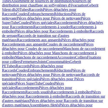
Tubes
Assortiment de nourrices de distribution
Nourrices de
distribution pour chauffage au sol
Systèmes d'évacuation
Geberit
Silent-db20
Tubes
Raccords
Pièces détachées pour
Raccords
Coudes
Embranchements
Réductions
Pièces de
nettoyage
Pièces détachées pour Pièces de nettoyage
Pièces
SuperTube
Coudes
Pièces spéciales
Raccordements
Pièces détachées
pour Raccordements
Raccordements à souder
Raccordements à
emboîter
Pièces détachées pour Raccordements à emboîter
Raccords
de serrage
Raccords de transition sur d'autres
matériaux
Raccordements aux appareils
Pièces détachées pour
Raccordements aux appareils
Coudes de raccordement
Pièces
détachées pour Coudes de raccordement
Manchons de raccordement
à emboîter
Pièces détachées pour Manchons de raccordement à
emboîter
Manchons de raccordement
Accessoires
Colliers
Fixations
pour colliers
Fermetures
Joints
Consommables
Geberit
PE
Tubes
Raccords
Pièces détachées pour
Raccords
Coudes
Embranchements
Réductions
Pièces de
nettoyage
Pièces détachées pour Pièces de nettoyage
Raccords de
transition
Pièces spéciales
Pièces détachées pour Pièces
spéciales
Pièces SuperTube
Coudes
Pièces
spéciales
Raccordements
Pièces détachées pour
Raccordements
Raccords soudés
Raccordements à emboîter
Pièces
détachées pour Raccordements à emboîter
Raccords de transition sur
d'autres matériaux
Pièces détachées pour Raccords de transition sur
d'autres matériaux
Assemblages filetés
Pièces détachées pour