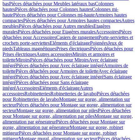
bas
Pièces détachées pour Meubles latéraux bas
Colonnes
hautes
Pièces détachées pour Colonnes hautes
Colonnes mi-
haute
Pièces détachées pour Colonnes mi-haute
Armoires hautes
compactes
Pièces détachées pour Armoires hautes compactes
Autres
meubles
Pièces détachées pour Autres meubles
Etagères
murales
Pièces détachées pour Etagères murales
Accessoires
Pièces
détachées pour Accessoires
Casiers de rangement
Porte-serviettes et
crochets porte-serviettes
Eléments d'éclairage
Poignées
Jeux de
pieds
Tableaus magnétiques
Prises électriques
Pièces détachées pour
Prises électriques
Autres accessoires
Miroirs et armoires et
toilette
Miroirs
Pièces détachées pour Miroirs
Avec éclairage
intégré
Pièces détachées pour Avec éclairage intégré
Armoires de
toilette
Pièces détachées pour Armoires de toilette
Avec éclairage
intégré
Pièces détachées pour Avec éclairage intégré
Sans éclairage
intégré
Pièces détachées pour Sans éclairage
intégré
Accessoires
Eléments d'éclairage
Autres
accessoires
Robinetteries
Robinetteries de lavabo
Pièces détachées
pour Robinetteries de lavabo
Montage sur gorge, alimentation sur
secteur
Pièces détachées pour Montage sur gorge, alimentation sur
secteur
Montage sur gorge, alimentation par piles
Pièces détachées
pour Montage sur gorge, alimentation par piles
Montage sur gorge,
alimentation par génerateur
Pièces détachées pour Montage sur
gorge, alimentation par génerateur
Montage sur gorge, robinet
mitigeur
Pièces détachées pour Montage sur gorge, robinet
mitigeur
Montage mural, alimentation sur secteur
Pièces détachées