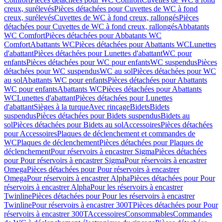
creux, surélevés
Pièces détachées pour Cuvettes de WC à fond
creux, surélevés
Cuvettes de WC à fond creux, rallongés
Pièces
détachées pour Cuvettes de WC à fond creux, rallongés
Abbatants
WC Comfort
Pièces détachées pour Abbatants WC
Comfort
Abattants WC
Pièces détachées pour Abattants WC
Lunettes
d'abattant
Pièces détachées pour Lunettes d'abattant
WC pour
enfants
Pièces détachées pour WC pour enfants
WC suspendus
Pièces
détachées pour WC suspendus
WC au sol
Pièces détachées pour WC
au sol
Abattants WC pour enfants
Pièces détachées pour Abattants
WC pour enfants
Abattants WC
Pièces détachées pour Abattants
WC
Lunettes d'abattant
Pièces détachées pour Lunettes
d'abattant
Sièges à la turque
Avec rinçage
Bidets
Bidets
suspendus
Pièces détachées pour Bidets suspendus
Bidets au
sol
Pièces détachées pour Bidets au sol
Accessoires
Pièces détachées
pour Accessoires
Plaques de déclenchement et commandes de
WC
Plaques de déclenchement
Pièces détachées pour Plaques de
déclenchement
Pour réservoirs à encastrer Sigma
Pièces détachées
pour Pour réservoirs à encastrer Sigma
Pour réservoirs à encastrer
Omega
Pièces détachées pour Pour réservoirs à encastrer
Omega
Pour réservoirs à encastrer Alpha
Pièces détachées pour Pour
réservoirs à encastrer Alpha
Pour les réservoirs à encastrer
Twinline
Pièces détachées pour Pour les réservoirs à encastrer
Twinline
Pour réservoirs à encastrer 300T
Pièces détachées pour Pour
réservoirs à encastrer 300T
Accessoires
Consommables
Commandes