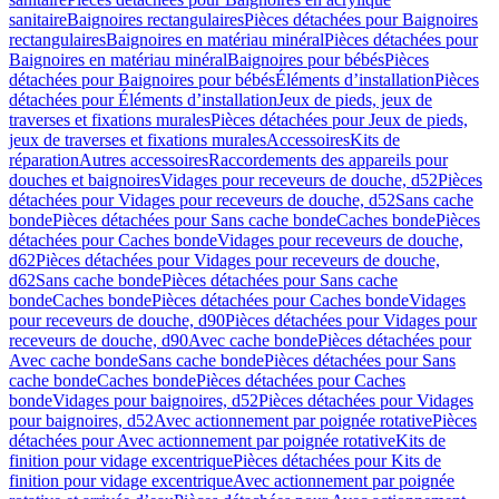
sanitaire
Baignoires rectangulaires
Pièces détachées pour Baignoires
rectangulaires
Baignoires en matériau minéral
Pièces détachées pour
Baignoires en matériau minéral
Baignoires pour bébés
Pièces
détachées pour Baignoires pour bébés
Éléments d’installation
Pièces
détachées pour Éléments d’installation
Jeux de pieds, jeux de
traverses et fixations murales
Pièces détachées pour Jeux de pieds,
jeux de traverses et fixations murales
Accessoires
Kits de
réparation
Autres accessoires
Raccordements des appareils pour
douches et baignoires
Vidages pour receveurs de douche, d52
Pièces
détachées pour Vidages pour receveurs de douche, d52
Sans cache
bonde
Pièces détachées pour Sans cache bonde
Caches bonde
Pièces
détachées pour Caches bonde
Vidages pour receveurs de douche,
d62
Pièces détachées pour Vidages pour receveurs de douche,
d62
Sans cache bonde
Pièces détachées pour Sans cache
bonde
Caches bonde
Pièces détachées pour Caches bonde
Vidages
pour receveurs de douche, d90
Pièces détachées pour Vidages pour
receveurs de douche, d90
Avec cache bonde
Pièces détachées pour
Avec cache bonde
Sans cache bonde
Pièces détachées pour Sans
cache bonde
Caches bonde
Pièces détachées pour Caches
bonde
Vidages pour baignoires, d52
Pièces détachées pour Vidages
pour baignoires, d52
Avec actionnement par poignée rotative
Pièces
détachées pour Avec actionnement par poignée rotative
Kits de
finition pour vidage excentrique
Pièces détachées pour Kits de
finition pour vidage excentrique
Avec actionnement par poignée