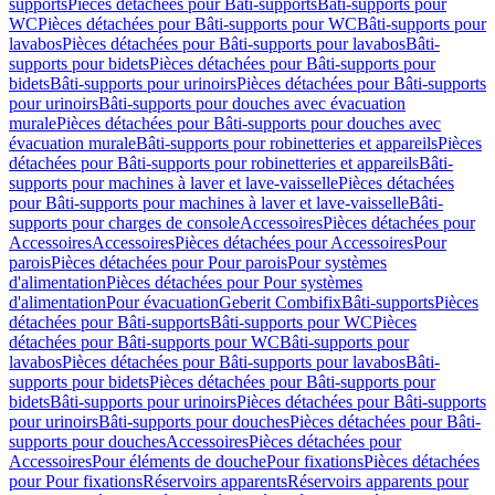
supports
Pièces détachées pour Bâti-supports
Bâti-supports pour
WC
Pièces détachées pour Bâti-supports pour WC
Bâti-supports pour
lavabos
Pièces détachées pour Bâti-supports pour lavabos
Bâti-
supports pour bidets
Pièces détachées pour Bâti-supports pour
bidets
Bâti-supports pour urinoirs
Pièces détachées pour Bâti-supports
pour urinoirs
Bâti-supports pour douches avec évacuation
murale
Pièces détachées pour Bâti-supports pour douches avec
évacuation murale
Bâti-supports pour robinetteries et appareils
Pièces
détachées pour Bâti-supports pour robinetteries et appareils
Bâti-
supports pour machines à laver et lave-vaisselle
Pièces détachées
pour Bâti-supports pour machines à laver et lave-vaisselle
Bâti-
supports pour charges de console
Accessoires
Pièces détachées pour
Accessoires
Accessoires
Pièces détachées pour Accessoires
Pour
parois
Pièces détachées pour Pour parois
Pour systèmes
d'alimentation
Pièces détachées pour Pour systèmes
d'alimentation
Pour évacuation
Geberit Combifix
Bâti-supports
Pièces
détachées pour Bâti-supports
Bâti-supports pour WC
Pièces
détachées pour Bâti-supports pour WC
Bâti-supports pour
lavabos
Pièces détachées pour Bâti-supports pour lavabos
Bâti-
supports pour bidets
Pièces détachées pour Bâti-supports pour
bidets
Bâti-supports pour urinoirs
Pièces détachées pour Bâti-supports
pour urinoirs
Bâti-supports pour douches
Pièces détachées pour Bâti-
supports pour douches
Accessoires
Pièces détachées pour
Accessoires
Pour éléments de douche
Pour fixations
Pièces détachées
pour Pour fixations
Réservoirs apparents
Réservoirs apparents pour