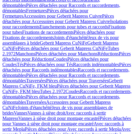
démontables
Pièces détachées pour Raccords et raccordements,
démontables
Fermetures
Pièces détachées pour
Fermetures
Accessoires pour Geberit Mapress Cuivre
Pièces
détachées pour Accessoires pour Geberit Mapress Cuivre
Isolations
pour raccordements
Etanchements pour tubes et raccords
Fixations
pour tubes
Fixations de raccordements
Pièces détachées pour
Fixations de raccordements
Joints d'étanchéité
Jeux de vis pour
assemblages à bride
Geberit Mapress CuNiFe
Geberit Mapress
CuNiFe
Pièces détachées pour Geberit Mapress CuNiFe
Tubes
2.1972
Manchons
Pièces détachées pour Manchons
Réductions
Pièces
détachées pour Réductions
Coudes
Pièces détachées pour
Coudes
Tés
Pièces détachées pour Tés
Raccords indémontables
Pièces
détachées pour Raccords indémontables
Raccords et raccordements,
démontables
Pièces détachées pour Raccords et raccordements,
démontables
Traversées
Pièces détachées pour Traversées
Geberit
Mapress CuNiFe, FKM bleu
Pièces détachées pour Geberit Mapress
CuNiFe, FKM bleu
Tubes 2.1972
Coudes
Raccords et raccordements,
démontables
Pièces détachées pour Raccords et raccordements,
démontables
Traversées
Accessoires pour Geberit Mapress
CuNiFe
Joints d'étanchéité
Jeux de vis pour assemblages de
brides
Vannes
Vannes à siège droit
Avec raccords à sertir
Mapress
Vannes à siège droit pour montage encastré
Pièces détachées
pour Vannes à siège droit pour montage encastré
Avec raccords à
sertir Mepla
Pièces détachées pour Avec raccords à sertir Mepla
Avec