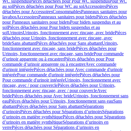
WC suspendus
Pièces détachées pour Pour WC suspendus
Pour WC
au sol
Pièces détachées pour Pour WC au sol
Accessoires
Pièces
détachées pour Accessoires
Consommables
Panneaux sanitaires pour
lavabos
Accessoires
Panneaux sanitaires pour bidets
Pièces détachées
pour Panneaux sanitaires pour bidets
Pour bidets suspendus et au
sol
Pièces détachées pour Pour bidets suspendus et au
sol
Urinoirs
Urinoirs, fonctionnement avec rinçage, avec bride
Pièces
détachées pour Urinoirs, fonctionnement avec rinçage, avec
bride
Sans abattant
Pièces détachées pour Sans abattant
Urinoirs,
fonctionnement avec rinçage, sans bride
Pièces détachées pour
Urinoirs, fonctionnement avec rinçage, sans bride
Pour commande
d’urinoir apparente ou à encastrer
Pièces détachées pour Pour
commande d’urinoir apparente ou à encastrer
Avec commande
d'urinoir intégrée
Pièces détachées pour Avec commande d'urinoir
intégrée
Pour commande d'urinoir intégrée
Pièces détachées pour
Pour commande d'urinoir intégrée
Urinoirs, fonctionnement avec
rinçage, avec / pour couvercle
Pièces détachées pour Urinoirs,
fonctionnement avec rinçage, avec / pour couvercle
Avec
bride
Pièces détachées pour Avec bride
Urinoirs, fonctionnement sans
eau
Pièces détachées pour Urinoirs, fonctionnement sans eau
Sans
abattant
Pièces détachées pour Sans abattant
Séparations
d’urinoirs
Pièces détachées pour Séparations d’urinoirs
Séparations
d’urinoirs en matière synthétique
Pièces détachées pour Séparations
d’urinoirs en matière synthétique
Séparations d’urinoirs en
verre
Pièces détachées pour Séparations d’urinoirs en