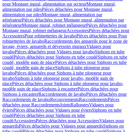
pour Montage mural, alimentation sur secteur
Montage mural,
alimentation par piles
Pièces détachées pour Montage mural,
alimentation par piles
Montage mural, alimentation par
générateur
Pièces détachées pour Montage mural, alimentation par
générateur
Montage mural, robinet mélangeur
Pièces détachées pour
Montage mural, robinet mélangeur
Accessoires
Pièces détachées pour
Accessoires
Pour robinetteries de lavabo
Pièces détachées pour Pour
robinetteries de lavabo
Raccordements des appareils pour le zone de
lavage, éviers, appareils et déversoirs muraux
Vidages pour
lavabo
Pièces détachées pour Vidages pour lavabo
Siphons en tube
coudé
Pièces détachées pour Siphons en tube coudé
Siphons en tube
coudé, modèle gain de place
Pièces détachées pour Siphons en tube
coudé, modèle gain de place
Siphons à tube plongeur pour
lavabo
Pièces détachées pour Siphons à tube plongeur pour
lavabo
Siphons à tube plongeur pour lavabo, modèle gain de
place
Pièces détachées pour Siphons à tube plongeur pour lavabo,
modèle gain de place
Siphons à encastrer
Pièces détachées pour
Siphons à encastrer
Raccordements de lavabo
Pièces détachées pour
Raccordements de lavabo
Recouvrements
Raccordements
Pièces
détachées pour Raccordements
Joints
Rallonges
Vidages pour
éviers
Pièces détachées pour Vidages pour éviers
Siphons en tube
coudé
Pièces détachées pour Siphons en tube
coudé
Accessoires
Pièces détachées pour Accessoires
Vidages pour
appareils
Pièces détachées pour Vidages pour appareils
Siphons en
tube coudé
Pièces détachées pour Siphons en tube coudé
Siphons à