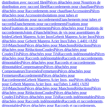
distribution avec raccord fileté
Pièces détachées pour Nourrices de
distribution avec raccord fileté
Raccordements pour chauffage
Pièces
détachées pour Raccordements pour chauffage
Accessoires
Pièces
détachées pour Accessoires
Isolations pour tubes et
raccords
Isolations pour raccordements
Etanchements pour tubes et
raccords
Etanchements pour raccordements
Fixations pour
tubes
Fixations de raccordements
Pièces détachées pour Fixations de
raccordements
Joints d'étanchéité
Jeux de vis pour assemblages de
brides
Geberit Mapress Acier Inox
Geberit Mapress Acier Inox
Pièces
détachées pour Geberit Mapress Acier Inox
Tubes 1.4401 (AISI
316)
Manchons
Pièces détachées pour Manchons
Réductions
Pièces
détachées pour Réductions
Coudes
Pièces détachées pour
Coudes
Tés
Pièces détachées pour Tés
Raccords indémontables
Pièces
détachées pour Raccords indémontables
Raccords et raccordements,
démontables
Pièces détachées pour Raccords et raccordements,
démontables
Compensateurs
Pièces détachées pour
Compensateurs
Traversées
Fermetures
Pièces détachées pour
Fermetures
Raccordements
Pièces détachées pour
Raccordements
Geberit Mapress Acier Inox, gaz
Pièces détachées
pour Geberit Mapress Acier Inox, gaz
Tubes 1.4401 (AISI
316)
Manchons
Pièces détachées pour Manchons
Réductions
Pièces
détachées pour Réductions
Coudes
Pièces détachées pour
Coudes
Tés
Pièces détachées pour Tés
Raccords indémontables
Pièces
détachées pour Raccords indémontables
Raccords et raccordements,
démontables
Pièces détachées pour Raccords et raccordements,