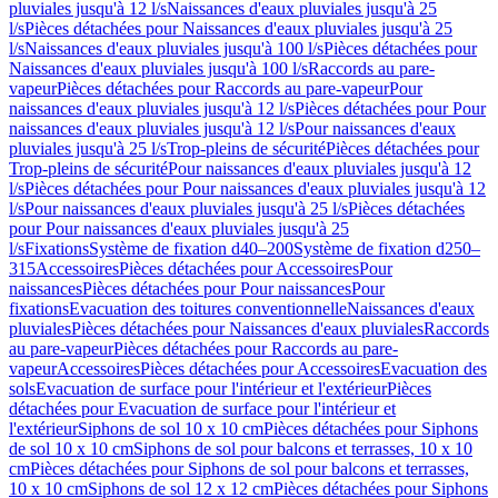
pluviales jusqu'à 12 l/s
Naissances d'eaux pluviales jusqu'à 25
l/s
Pièces détachées pour Naissances d'eaux pluviales jusqu'à 25
l/s
Naissances d'eaux pluviales jusqu'à 100 l/s
Pièces détachées pour
Naissances d'eaux pluviales jusqu'à 100 l/s
Raccords au pare-
vapeur
Pièces détachées pour Raccords au pare-vapeur
Pour
naissances d'eaux pluviales jusqu'à 12 l/s
Pièces détachées pour Pour
naissances d'eaux pluviales jusqu'à 12 l/s
Pour naissances d'eaux
pluviales jusqu'à 25 l/s
Trop-pleins de sécurité
Pièces détachées pour
Trop-pleins de sécurité
Pour naissances d'eaux pluviales jusqu'à 12
l/s
Pièces détachées pour Pour naissances d'eaux pluviales jusqu'à 12
l/s
Pour naissances d'eaux pluviales jusqu'à 25 l/s
Pièces détachées
pour Pour naissances d'eaux pluviales jusqu'à 25
l/s
Fixations
Système de fixation d40–200
Système de fixation d250–
315
Accessoires
Pièces détachées pour Accessoires
Pour
naissances
Pièces détachées pour Pour naissances
Pour
fixations
Evacuation des toitures conventionnelle
Naissances d'eaux
pluviales
Pièces détachées pour Naissances d'eaux pluviales
Raccords
au pare-vapeur
Pièces détachées pour Raccords au pare-
vapeur
Accessoires
Pièces détachées pour Accessoires
Evacuation des
sols
Evacuation de surface pour l'intérieur et l'extérieur
Pièces
détachées pour Evacuation de surface pour l'intérieur et
l'extérieur
Siphons de sol 10 x 10 cm
Pièces détachées pour Siphons
de sol 10 x 10 cm
Siphons de sol pour balcons et terrasses, 10 x 10
cm
Pièces détachées pour Siphons de sol pour balcons et terrasses,
10 x 10 cm
Siphons de sol 12 x 12 cm
Pièces détachées pour Siphons