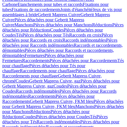
Carbone
Etanchements pour tubes et raccords
Fixations pour
tubes
Fixations de raccordements
Joints d'étanchéité
Jeux de vis pour
assemblages à bride
Geberit Mapress Cuivre
Geberit Mapress
Cuivre
Pièces détachées pour Geberit Mapress
Cuivre
Manchons
Pièces détachées pour Manchons
Réductions
Pièces
détachées pour Réductions
Coudes
Pièces détachées pour
Coudes
Tés
Pièces détachées pour Tés
Raccords en croix
Pièces
détachées pour Raccords en croix
Raccords indémontables
Pièces
détachées pour Raccords indémontables
Raccords et raccordements,
démontables
Pièces détachées pour Raccords et raccordements,
démontables
Fermetures
Pièces détachées pour
Fermetures
Raccordements
Pièces détachées pour Raccordements
Tés
pour chauffage
Pièces détachées pour Tés pour
chauffage
Raccordements pour chauffage
Pièces détachées pour
Raccordements pour chauffage
Geberit Mapress Cuivre,
chromé
Coudes
Geberit Mapress Cuivre, gaz
Pièces détachées pour
Geberit Mapress Cuivre, gaz
Coudes
Pièces détachées pour
Coudes
Raccords indémontables
Pièces détachées pour Raccords
indémontables
Raccordements
Pièces détachées pour
Raccordements
Geberit Mapress Cuivre, FKM bleu
Pièces détachées
pour Geberit Mapress Cuivre, FKM bleu
Manchons
Pièces détachées
pour Manchons
Réductions
Pièces détachées pour
Réductions
Coudes
Pièces détachées pour Coudes
Tés
Pièces
détachées pour Tés
Raccords indémontables
Pièces détachées pour
Raccords indémontables
Raccords et raccordements,