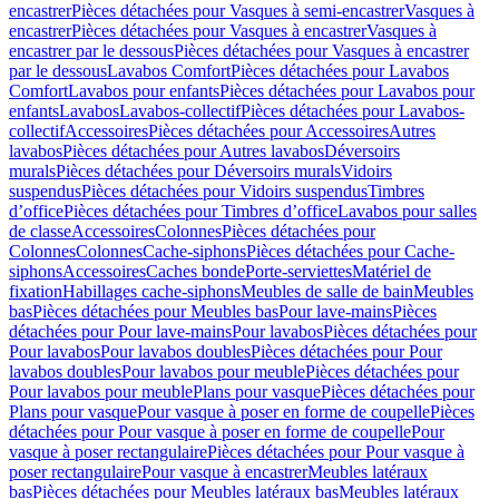
encastrer
Pièces détachées pour Vasques à semi-encastrer
Vasques à
encastrer
Pièces détachées pour Vasques à encastrer
Vasques à
encastrer par le dessous
Pièces détachées pour Vasques à encastrer
par le dessous
Lavabos Comfort
Pièces détachées pour Lavabos
Comfort
Lavabos pour enfants
Pièces détachées pour Lavabos pour
enfants
Lavabos
Lavabos-collectif
Pièces détachées pour Lavabos-
collectif
Accessoires
Pièces détachées pour Accessoires
Autres
lavabos
Pièces détachées pour Autres lavabos
Déversoirs
murals
Pièces détachées pour Déversoirs murals
Vidoirs
suspendus
Pièces détachées pour Vidoirs suspendus
Timbres
dʼoffice
Pièces détachées pour Timbres dʼoffice
Lavabos pour salles
de classe
Accessoires
Colonnes
Pièces détachées pour
Colonnes
Colonnes
Cache-siphons
Pièces détachées pour Cache-
siphons
Accessoires
Caches bonde
Porte-serviettes
Matériel de
fixation
Habillages cache-siphons
Meubles de salle de bain
Meubles
bas
Pièces détachées pour Meubles bas
Pour lave-mains
Pièces
détachées pour Pour lave-mains
Pour lavabos
Pièces détachées pour
Pour lavabos
Pour lavabos doubles
Pièces détachées pour Pour
lavabos doubles
Pour lavabos pour meuble
Pièces détachées pour
Pour lavabos pour meuble
Plans pour vasque
Pièces détachées pour
Plans pour vasque
Pour vasque à poser en forme de coupelle
Pièces
détachées pour Pour vasque à poser en forme de coupelle
Pour
vasque à poser rectangulaire
Pièces détachées pour Pour vasque à
poser rectangulaire
Pour vasque à encastrer
Meubles latéraux
bas
Pièces détachées pour Meubles latéraux bas
Meubles latéraux