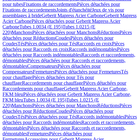
pour tubes
Fixations de raccordements
Pièces détachées pour
Fixations de raccordements
Joints d'étanchéité
Jeux de vis pour
assemblages à bride
Geberit Mapress Acier Carbone
Geberit Mapress
Acier Carbone
Pièces détachées pour Geberit Mapress Acier
Carbone
Tubes 1.0034 (E 195)
Tubes 1.0215 (E
220)
Manchons
Pièces détachées pour Manchons
Réductions
Pièces
détachées pour Réductions
Coudes
Pièces détachées pour
Coudes
Tés
Pièces détachées pour Tés
Raccords en croix
Pièces
détachées pour Raccords en croix
Raccords indémontables
Pièces
détachées pour Raccords indémontables
Raccords et raccordements,
démontables
Pièces détachées pour Raccords et raccordements,
démontables
Compensateurs
Pièces détachées pour
Compensateurs
Fermetures
Pièces détachées pour Fermetures
Tés
pour chauffage
Pièces détachées pour Tés pour
chauffage
Raccordements pour chauffage
Pièces détachées pour
Raccordements pour chauffage
Geberit Mapress Acier Carbone,
FKM bleu
Pièces détachées pour Geberit Mapress Acier Carbone,
FKM bleu
Tubes 1.0034 (E 195)
Tubes 1.0215 (E
220)
Manchons
Pièces détachées pour Manchons
Réductions
Pièces
détachées pour Réductions
Coudes
Pièces détachées pour
Coudes
Tés
Pièces détachées pour Tés
Raccords indémontables
Pièces
détachées pour Raccords indémontables
Raccords et raccordements,
démontables
Pièces détachées pour Raccords et raccordements,
démontables
Fermetures
Pièces détachées pour
Fermetures
Accessoires pour Geberit Mapress Acier