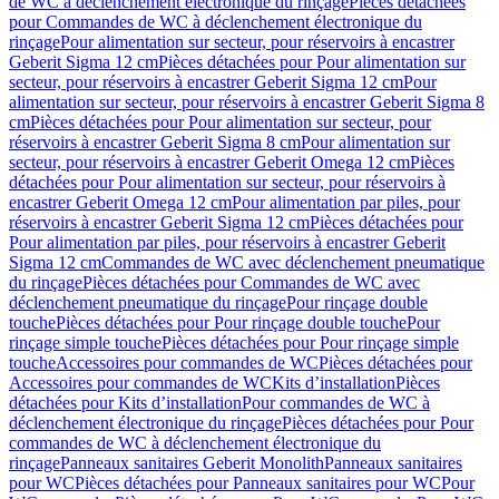
de WC à déclenchement électronique du rinçage
Pièces détachées
pour Commandes de WC à déclenchement électronique du
rinçage
Pour alimentation sur secteur, pour réservoirs à encastrer
Geberit Sigma 12 cm
Pièces détachées pour Pour alimentation sur
secteur, pour réservoirs à encastrer Geberit Sigma 12 cm
Pour
alimentation sur secteur, pour réservoirs à encastrer Geberit Sigma 8
cm
Pièces détachées pour Pour alimentation sur secteur, pour
réservoirs à encastrer Geberit Sigma 8 cm
Pour alimentation sur
secteur, pour réservoirs à encastrer Geberit Omega 12 cm
Pièces
détachées pour Pour alimentation sur secteur, pour réservoirs à
encastrer Geberit Omega 12 cm
Pour alimentation par piles, pour
réservoirs à encastrer Geberit Sigma 12 cm
Pièces détachées pour
Pour alimentation par piles, pour réservoirs à encastrer Geberit
Sigma 12 cm
Commandes de WC avec déclenchement pneumatique
du rinçage
Pièces détachées pour Commandes de WC avec
déclenchement pneumatique du rinçage
Pour rinçage double
touche
Pièces détachées pour Pour rinçage double touche
Pour
rinçage simple touche
Pièces détachées pour Pour rinçage simple
touche
Accessoires pour commandes de WC
Pièces détachées pour
Accessoires pour commandes de WC
Kits d’installation
Pièces
détachées pour Kits d’installation
Pour commandes de WC à
déclenchement électronique du rinçage
Pièces détachées pour Pour
commandes de WC à déclenchement électronique du
rinçage
Panneaux sanitaires Geberit Monolith
Panneaux sanitaires
pour WC
Pièces détachées pour Panneaux sanitaires pour WC
Pour