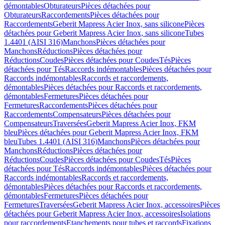
démontables
Obturateurs
Pièces détachées pour
Obturateurs
Raccordements
Pièces détachées pour
Raccordements
Geberit Mapress Acier Inox, sans silicone
Pièces
détachées pour Geberit Mapress Acier Inox, sans silicone
Tubes
1.4401 (AISI 316)
Manchons
Pièces détachées pour
Manchons
Réductions
Pièces détachées pour
Réductions
Coudes
Pièces détachées pour Coudes
Tés
Pièces
détachées pour Tés
Raccords indémontables
Pièces détachées pour
Raccords indémontables
Raccords et raccordements,
démontables
Pièces détachées pour Raccords et raccordements,
démontables
Fermetures
Pièces détachées pour
Fermetures
Raccordements
Pièces détachées pour
Raccordements
Compensateurs
Pièces détachées pour
Compensateurs
Traversées
Geberit Mapress Acier Inox, FKM
bleu
Pièces détachées pour Geberit Mapress Acier Inox, FKM
bleu
Tubes 1.4401 (AISI 316)
Manchons
Pièces détachées pour
Manchons
Réductions
Pièces détachées pour
Réductions
Coudes
Pièces détachées pour Coudes
Tés
Pièces
détachées pour Tés
Raccords indémontables
Pièces détachées pour
Raccords indémontables
Raccords et raccordements,
démontables
Pièces détachées pour Raccords et raccordements,
démontables
Fermetures
Pièces détachées pour
Fermetures
Traversées
Geberit Mapress Acier Inox, accessoires
Pièces
détachées pour Geberit Mapress Acier Inox, accessoires
Isolations
pour raccordements
Etanchements pour tubes et raccords
Fixations