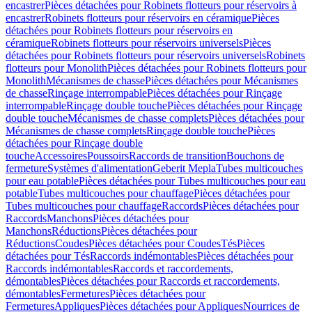
encastrer
Pièces détachées pour Robinets flotteurs pour réservoirs à
encastrer
Robinets flotteurs pour réservoirs en céramique
Pièces
détachées pour Robinets flotteurs pour réservoirs en
céramique
Robinets flotteurs pour réservoirs universels
Pièces
détachées pour Robinets flotteurs pour réservoirs universels
Robinets
flotteurs pour Monolith
Pièces détachées pour Robinets flotteurs pour
Monolith
Mécanismes de chasse
Pièces détachées pour Mécanismes
de chasse
Rinçage interrompable
Pièces détachées pour Rinçage
interrompable
Rinçage double touche
Pièces détachées pour Rinçage
double touche
Mécanismes de chasse complets
Pièces détachées pour
Mécanismes de chasse complets
Rinçage double touche
Pièces
détachées pour Rinçage double
touche
Accessoires
Poussoirs
Raccords de transition
Bouchons de
fermeture
Systèmes d'alimentation
Geberit Mepla
Tubes multicouches
pour eau potable
Pièces détachées pour Tubes multicouches pour eau
potable
Tubes multicouches pour chauffage
Pièces détachées pour
Tubes multicouches pour chauffage
Raccords
Pièces détachées pour
Raccords
Manchons
Pièces détachées pour
Manchons
Réductions
Pièces détachées pour
Réductions
Coudes
Pièces détachées pour Coudes
Tés
Pièces
détachées pour Tés
Raccords indémontables
Pièces détachées pour
Raccords indémontables
Raccords et raccordements,
démontables
Pièces détachées pour Raccords et raccordements,
démontables
Fermetures
Pièces détachées pour
Fermetures
Appliques
Pièces détachées pour Appliques
Nourrices de