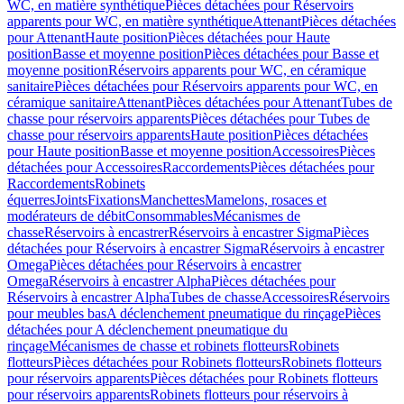
WC, en matière synthétique
Pièces détachées pour Réservoirs
apparents pour WC, en matière synthétique
Attenant
Pièces détachées
pour Attenant
Haute position
Pièces détachées pour Haute
position
Basse et moyenne position
Pièces détachées pour Basse et
moyenne position
Réservoirs apparents pour WC, en céramique
sanitaire
Pièces détachées pour Réservoirs apparents pour WC, en
céramique sanitaire
Attenant
Pièces détachées pour Attenant
Tubes de
chasse pour réservoirs apparents
Pièces détachées pour Tubes de
chasse pour réservoirs apparents
Haute position
Pièces détachées
pour Haute position
Basse et moyenne position
Accessoires
Pièces
détachées pour Accessoires
Raccordements
Pièces détachées pour
Raccordements
Robinets
équerres
Joints
Fixations
Manchettes
Mamelons, rosaces et
modérateurs de débit
Consommables
Mécanismes de
chasse
Réservoirs à encastrer
Réservoirs à encastrer Sigma
Pièces
détachées pour Réservoirs à encastrer Sigma
Réservoirs à encastrer
Omega
Pièces détachées pour Réservoirs à encastrer
Omega
Réservoirs à encastrer Alpha
Pièces détachées pour
Réservoirs à encastrer Alpha
Tubes de chasse
Accessoires
Réservoirs
pour meubles bas
A déclenchement pneumatique du rinçage
Pièces
détachées pour A déclenchement pneumatique du
rinçage
Mécanismes de chasse et robinets flotteurs
Robinets
flotteurs
Pièces détachées pour Robinets flotteurs
Robinets flotteurs
pour réservoirs apparents
Pièces détachées pour Robinets flotteurs
pour réservoirs apparents
Robinets flotteurs pour réservoirs à