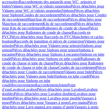
accessoires
Raccordements des appareils pour WC, urinoirs et
bidets
Vidages pour WC et vidoirs suspendus
Pièces détachées pour
Vidages pour WC et vidoirs suspendus
Siphons
Pièces détachées
pour Siphons
Coudes de raccordement
Pièces détachées pour Coudes
de raccordement
Manchon de raccordement
Pièces détachées pour
Manchon de raccordement
Kits de raccordement
Pièces détachées
pour Kits de raccordement
Rallonges de coude de chasse
Pièces
détachées pour Rallonges de coude de chasse
Raccords en
PVC
Pièces détachées pour Raccords en PVC
Manchettes et cache-
boulons
Raccords de transition et pièces de connexion
Vidages pour
urinoirs
Pièces détachées pour Vidages pour urinoirs
Siphons pour
urinoir
Pièces détachées pour Siphons pour urinoir
Siphons à
encastrer
Pièces détachées pour Siphons à encastrer
Siphons en tube
coudé
Pièces détachées pour Siphons en tube coudé
Rallonges de
coude de chasse et tube de chasse
Pièces détachées pour Rallonges
de coude de chasse et tube de chasse
Coudes de raccordement
Pièces
détachées pour Coudes de raccordement
Vidages pour bidet
Pièces
détachées pour Vidages pour bidet
Siphons en tube coudé
Pièces
détachées pour Siphons en tube
coudé
Recouvrements
Raccordements
Joints
Point
d’eau
Lavabos
Lavabos
Pièces détachées pour Lavabos
Lavabos
doubles
Pièces détachées pour Lavabos doubles
Lavabos pour
meuble
Pièces détachées pour Lavabos pour meuble
Vasques à
poser
Pièces détachées pour Vasques à poser
Lave-mains
Pièces
détachées pour Lave-mains
Lave-mains d’angle
Vasques à semi-