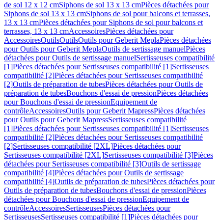
de sol 12 x 12 cm
Siphons de sol 13 x 13 cm
Pièces détachées pour
Siphons de sol 13 x 13 cm
Siphons de sol pour balcons et terrasses,
13 x 13 cm
Pièces détachées pour Siphons de sol pour balcons et
terrasses, 13 x 13 cm
Accessoires
Pièces détachées pour
Accessoires
Outils
Outils
Outils pour Geberit Mepla
Pièces détachées
pour Outils pour Geberit Mepla
Outils de sertissage manuel
Pièces
détachées pour Outils de sertissage manuel
Sertisseuses compatibilité
[1]
Pièces détachées pour Sertisseuses compatibilité [1]
Sertisseuses
compatibilité [2]
Pièces détachées pour Sertisseuses compatibilité
[2]
Outils de préparation de tubes
Pièces détachées pour Outils de
préparation de tubes
Bouchons d'essai de pression
Pièces détachées
pour Bouchons d'essai de pression
Equipement de
contrôle
Accessoires
Outils pour Geberit Mapress
Pièces détachées
pour Outils pour Geberit Mapress
Sertisseuses compatibilité
[1]
Pièces détachées pour Sertisseuses compatibilité [1]
Sertisseuses
compatibilité [2]
Pièces détachées pour Sertisseuses compatibilité
[2]
Sertisseuses compatibilité [2XL]
Pièces détachées pour
Sertisseuses compatibilité [2XL]
Sertisseuses compatibilité [3]
Pièces
détachées pour Sertisseuses compatibilité [3]
Outils de sertissage
compatibilité [4]
Pièces détachées pour Outils de sertissage
compatibilité [4]
Outils de préparation de tubes
Pièces détachées pour
Outils de préparation de tubes
Bouchons d'essai de pression
Pièces
détachées pour Bouchons d'essai de pression
Equipement de
contrôle
Accessoires
Sertisseuses
Pièces détachées pour
Sertisseuses
Sertisseuses compatibilité [1]
Pièces détachées pour