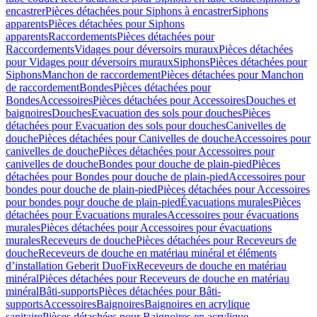
encastrer
Pièces détachées pour Siphons à encastrer
Siphons
apparents
Pièces détachées pour Siphons
apparents
Raccordements
Pièces détachées pour
Raccordements
Vidages pour déversoirs muraux
Pièces détachées
pour Vidages pour déversoirs muraux
Siphons
Pièces détachées pour
Siphons
Manchon de raccordement
Pièces détachées pour Manchon
de raccordement
Bondes
Pièces détachées pour
Bondes
Accessoires
Pièces détachées pour Accessoires
Douches et
baignoires
Douches
Evacuation des sols pour douches
Pièces
détachées pour Evacuation des sols pour douches
Canivelles de
douche
Pièces détachées pour Canivelles de douche
Accessoires pour
canivelles de douche
Pièces détachées pour Accessoires pour
canivelles de douche
Bondes pour douche de plain-pied
Pièces
détachées pour Bondes pour douche de plain-pied
Accessoires pour
bondes pour douche de plain-pied
Pièces détachées pour Accessoires
pour bondes pour douche de plain-pied
Évacuations murales
Pièces
détachées pour Évacuations murales
Accessoires pour évacuations
murales
Pièces détachées pour Accessoires pour évacuations
murales
Receveurs de douche
Pièces détachées pour Receveurs de
douche
Receveurs de douche en matériau minéral et éléments
d’installation Geberit DuoFix
Receveurs de douche en matériau
minéral
Pièces détachées pour Receveurs de douche en matériau
minéral
Bâti-supports
Pièces détachées pour Bâti-
supports
Accessoires
Baignoires
Baignoires en acrylique
sanitaire
Pièces détachées pour Baignoires en acrylique