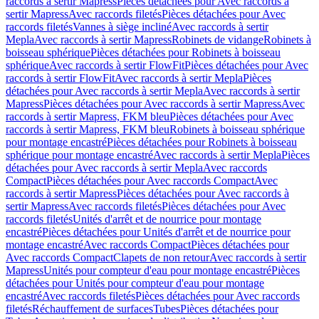
raccords à sertir Mapress
Pièces détachées pour Avec raccords à
sertir Mapress
Avec raccords filetés
Pièces détachées pour Avec
raccords filetés
Vannes à siège incliné
Avec raccords à sertir
Mepla
Avec raccords à sertir Mapress
Robinets de vidange
Robinets à
boisseau sphérique
Pièces détachées pour Robinets à boisseau
sphérique
Avec raccords à sertir FlowFit
Pièces détachées pour Avec
raccords à sertir FlowFit
Avec raccords à sertir Mepla
Pièces
détachées pour Avec raccords à sertir Mepla
Avec raccords à sertir
Mapress
Pièces détachées pour Avec raccords à sertir Mapress
Avec
raccords à sertir Mapress, FKM bleu
Pièces détachées pour Avec
raccords à sertir Mapress, FKM bleu
Robinets à boisseau sphérique
pour montage encastré
Pièces détachées pour Robinets à boisseau
sphérique pour montage encastré
Avec raccords à sertir Mepla
Pièces
détachées pour Avec raccords à sertir Mepla
Avec raccords
Compact
Pièces détachées pour Avec raccords Compact
Avec
raccords à sertir Mapress
Pièces détachées pour Avec raccords à
sertir Mapress
Avec raccords filetés
Pièces détachées pour Avec
raccords filetés
Unités d'arrêt et de nourrice pour montage
encastré
Pièces détachées pour Unités d'arrêt et de nourrice pour
montage encastré
Avec raccords Compact
Pièces détachées pour
Avec raccords Compact
Clapets de non retour
Avec raccords à sertir
Mapress
Unités pour compteur d'eau pour montage encastré
Pièces
détachées pour Unités pour compteur d'eau pour montage
encastré
Avec raccords filetés
Pièces détachées pour Avec raccords
filetés
Réchauffement de surfaces
Tubes
Pièces détachées pour