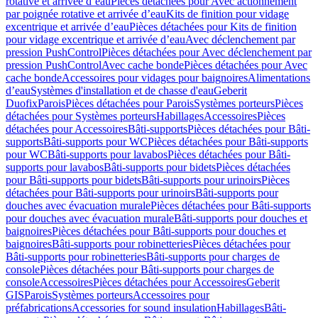
rotative et arrivée d’eau
Pièces détachées pour Avec actionnement
par poignée rotative et arrivée d’eau
Kits de finition pour vidage
excentrique et arrivée d’eau
Pièces détachées pour Kits de finition
pour vidage excentrique et arrivée d’eau
Avec déclenchement par
pression PushControl
Pièces détachées pour Avec déclenchement par
pression PushControl
Avec cache bonde
Pièces détachées pour Avec
cache bonde
Accessoires pour vidages pour baignoires
Alimentations
d’eau
Systèmes d'installation et de chasse d'eau
Geberit
Duofix
Parois
Pièces détachées pour Parois
Systèmes porteurs
Pièces
détachées pour Systèmes porteurs
Habillages
Accessoires
Pièces
détachées pour Accessoires
Bâti-supports
Pièces détachées pour Bâti-
supports
Bâti-supports pour WC
Pièces détachées pour Bâti-supports
pour WC
Bâti-supports pour lavabos
Pièces détachées pour Bâti-
supports pour lavabos
Bâti-supports pour bidets
Pièces détachées
pour Bâti-supports pour bidets
Bâti-supports pour urinoirs
Pièces
détachées pour Bâti-supports pour urinoirs
Bâti-supports pour
douches avec évacuation murale
Pièces détachées pour Bâti-supports
pour douches avec évacuation murale
Bâti-supports pour douches et
baignoires
Pièces détachées pour Bâti-supports pour douches et
baignoires
Bâti-supports pour robinetteries
Pièces détachées pour
Bâti-supports pour robinetteries
Bâti-supports pour charges de
console
Pièces détachées pour Bâti-supports pour charges de
console
Accessoires
Pièces détachées pour Accessoires
Geberit
GIS
Parois
Systèmes porteurs
Accessoires pour
préfabrications
Accessories for sound insulation
Habillages
Bâti-