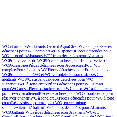
WC et urinoirs
WC lavants Geberit AquaClean
WC complets
Pièces
détachées pour WC complets
WC suspendus
Pièces détachées pour
WC suspendus
Abattants WC
Pièces détachées pour Abattants
WC
Pour cuvettes de WC
Pièces détachées pour Pour cuvettes de
WC
Accessoires
Pièces détachées pour Accessoires
Pour WC
complets
Pour abattants WC
Pièces détachées pour Pour abattants
WC
Pour abattants WC et WC complets
Consommables
WC et
abattants WC
WC suspendus
Pièces détachées pour WC
suspendus
WC à fond creux
Pièces détachées pour WC à fond
creux
WC au sol
Pièces détachées pour WC au sol
WC à fond creux
pour réservoir attenant
Pièces détachées pour WC à fond creux pour
réservoir attenant
WC à fond creux
Pièces détachées pour WC à fond
creux
Réservoirs apparents pour WC, en céramique
sanitaire
Attenant
Abattants WC
Pièces détachées pour Abattants
WC
Abattants WC
Pièces détachées pour Abattants WC
WC
Comfort
Pièces détachées pour WC Comfort
Cuvettes de WC à fond