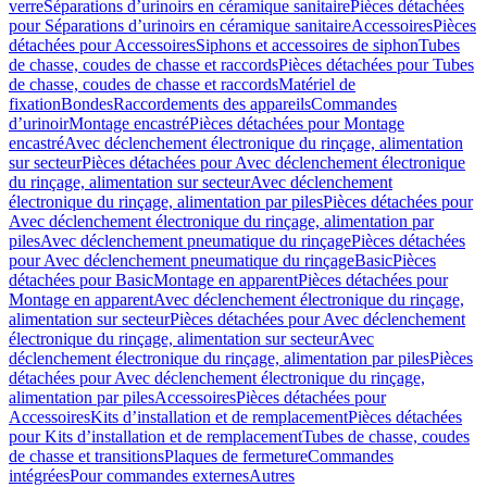
verre
Séparations d’urinoirs en céramique sanitaire
Pièces détachées
pour Séparations d’urinoirs en céramique sanitaire
Accessoires
Pièces
détachées pour Accessoires
Siphons et accessoires de siphon
Tubes
de chasse, coudes de chasse et raccords
Pièces détachées pour Tubes
de chasse, coudes de chasse et raccords
Matériel de
fixation
Bondes
Raccordements des appareils
Commandes
dʼurinoir
Montage encastré
Pièces détachées pour Montage
encastré
Avec déclenchement électronique du rinçage, alimentation
sur secteur
Pièces détachées pour Avec déclenchement électronique
du rinçage, alimentation sur secteur
Avec déclenchement
électronique du rinçage, alimentation par piles
Pièces détachées pour
Avec déclenchement électronique du rinçage, alimentation par
piles
Avec déclenchement pneumatique du rinçage
Pièces détachées
pour Avec déclenchement pneumatique du rinçage
Basic
Pièces
détachées pour Basic
Montage en apparent
Pièces détachées pour
Montage en apparent
Avec déclenchement électronique du rinçage,
alimentation sur secteur
Pièces détachées pour Avec déclenchement
électronique du rinçage, alimentation sur secteur
Avec
déclenchement électronique du rinçage, alimentation par piles
Pièces
détachées pour Avec déclenchement électronique du rinçage,
alimentation par piles
Accessoires
Pièces détachées pour
Accessoires
Kits d’installation et de remplacement
Pièces détachées
pour Kits d’installation et de remplacement
Tubes de chasse, coudes
de chasse et transitions
Plaques de fermeture
Commandes
intégrées
Pour commandes externes
Autres