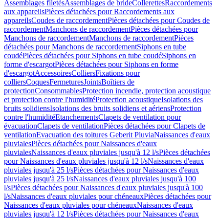
Assemblages filetés
Assemblages de bride
Collerettes
Raccordements
aux appareils
Pièces détachées pour Raccordements aux
appareils
Coudes de raccordement
Pièces détachées pour Coudes de
raccordement
Manchons de raccordement
Pièces détachées pour
Manchons de raccordement
Manchons de raccordement
Pièces
détachées pour Manchons de raccordement
Siphons en tube
coudé
Pièces détachées pour Siphons en tube coudé
Siphons en
forme d'escargot
Pièces détachées pour Siphons en forme
d'escargot
Accessoires
Colliers
Fixations pour
colliers
Coques
Fermetures
Joints
Boîtiers de
protection
Consommables
Protection incendie, protection acoustique
et protection contre l'humidité
Protection acoustique
Isolations des
bruits solidiens
Isolations des bruits solidiens et aériens
Protection
contre l'humidité
Etanchements
Clapets de ventilation pour
évacuation
Clapets de ventilation
Pièces détachées pour Clapets de
ventilation
Evacuation des toitures Geberit Pluvia
Naissances d'eaux
pluviales
Pièces détachées pour Naissances d'eaux
pluviales
Naissances d'eaux pluviales jusqu'à 12 l/s
Pièces détachées
pour Naissances d'eaux pluviales jusqu'à 12 l/s
Naissances d'eaux
pluviales jusqu'à 25 l/s
Pièces détachées pour Naissances d'eaux
pluviales jusqu'à 25 l/s
Naissances d'eaux pluviales jusqu'à 100
l/s
Pièces détachées pour Naissances d'eaux pluviales jusqu'à 100
l/s
Naissances d'eaux pluviales pour chéneaux
Pièces détachées pour
Naissances d'eaux pluviales pour chéneaux
Naissances d'eaux
pluviales jusqu'à 12 l/s
Pièces détachées pour Naissances d'eaux