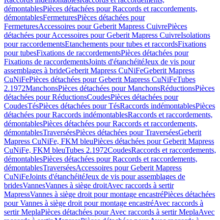
démontables
Pièces détachées pour Raccords et raccordements,
démontables
Fermetures
Pièces détachées pour
Fermetures
Accessoires pour Geberit Mapress Cuivre
Pièces
détachées pour Accessoires pour Geberit Mapress Cuivre
Isolations
pour raccordements
Etanchements pour tubes et raccords
Fixations
pour tubes
Fixations de raccordements
Pièces détachées pour
Fixations de raccordements
Joints d'étanchéité
Jeux de vis pour
assemblages à bride
Geberit Mapress CuNiFe
Geberit Mapress
CuNiFe
Pièces détachées pour Geberit Mapress CuNiFe
Tubes
2.1972
Manchons
Pièces détachées pour Manchons
Réductions
Pièces
détachées pour Réductions
Coudes
Pièces détachées pour
Coudes
Tés
Pièces détachées pour Tés
Raccords indémontables
Pièces
détachées pour Raccords indémontables
Raccords et raccordements,
démontables
Pièces détachées pour Raccords et raccordements,
démontables
Traversées
Pièces détachées pour Traversées
Geberit
Mapress CuNiFe, FKM bleu
Pièces détachées pour Geberit Mapress
CuNiFe, FKM bleu
Tubes 2.1972
Coudes
Raccords et raccordements,
démontables
Pièces détachées pour Raccords et raccordements,
démontables
Traversées
Accessoires pour Geberit Mapress
CuNiFe
Joints d'étanchéité
Jeux de vis pour assemblages de
brides
Vannes
Vannes à siège droit
Avec raccords à sertir
Mapress
Vannes à siège droit pour montage encastré
Pièces détachées
pour Vannes à siège droit pour montage encastré
Avec raccords à
sertir Mepla
Pièces détachées pour Avec raccords à sertir Mepla
Avec