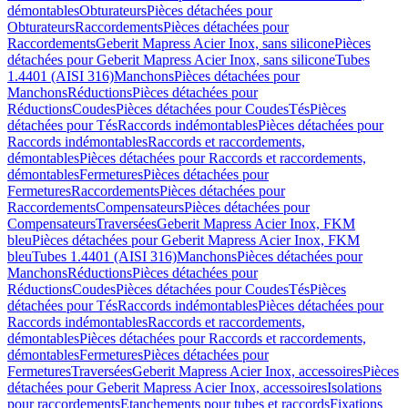
démontables
Obturateurs
Pièces détachées pour
Obturateurs
Raccordements
Pièces détachées pour
Raccordements
Geberit Mapress Acier Inox, sans silicone
Pièces
détachées pour Geberit Mapress Acier Inox, sans silicone
Tubes
1.4401 (AISI 316)
Manchons
Pièces détachées pour
Manchons
Réductions
Pièces détachées pour
Réductions
Coudes
Pièces détachées pour Coudes
Tés
Pièces
détachées pour Tés
Raccords indémontables
Pièces détachées pour
Raccords indémontables
Raccords et raccordements,
démontables
Pièces détachées pour Raccords et raccordements,
démontables
Fermetures
Pièces détachées pour
Fermetures
Raccordements
Pièces détachées pour
Raccordements
Compensateurs
Pièces détachées pour
Compensateurs
Traversées
Geberit Mapress Acier Inox, FKM
bleu
Pièces détachées pour Geberit Mapress Acier Inox, FKM
bleu
Tubes 1.4401 (AISI 316)
Manchons
Pièces détachées pour
Manchons
Réductions
Pièces détachées pour
Réductions
Coudes
Pièces détachées pour Coudes
Tés
Pièces
détachées pour Tés
Raccords indémontables
Pièces détachées pour
Raccords indémontables
Raccords et raccordements,
démontables
Pièces détachées pour Raccords et raccordements,
démontables
Fermetures
Pièces détachées pour
Fermetures
Traversées
Geberit Mapress Acier Inox, accessoires
Pièces
détachées pour Geberit Mapress Acier Inox, accessoires
Isolations
pour raccordements
Etanchements pour tubes et raccords
Fixations