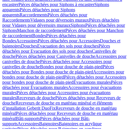
encastrer
Pièces détachées pour Siphons à encastrer
Siphons
apparents
Pièces détachées pour Siphons
apparents
Raccordements
Pièces détachées pour
Raccordements
Vidages pour déversoirs muraux
Pièces détachées
pour Vidages pour déversoirs muraux
Siphons
Pièces détachées pour
Siphons
Manchon de raccordement
Pièces détachées pour Manchon
de raccordement
Bondes
Pièces détachées pour
Bondes
Accessoires
Pièces détachées pour Accessoires
Douches et
baignoires
Douches
Evacuation des sols pour douches
Pièces
détachées pour Evacuation des sols pour douches
Canivelles de
douche
Pièces détachées pour Canivelles de douche
Accessoires pour
canivelles de douche
Pièces détachées pour Accessoires pour
canivelles de douche
Bondes pour douche de plain-pied
Pièces
détachées pour Bondes pour douche de plain-pied
Accessoires pour
bondes pour douche de plain-pied
Pièces détachées pour Accessoires
pour bondes pour douche de plain-pied
Évacuations murales
Pièces
détachées pour Évacuations murales
Accessoires pour évacuations
murales
Pièces détachées pour Accessoires pour évacuations
murales
Receveurs de douche
Pièces détachées pour Receveurs de
douche
Receveurs de douche en matériau minéral et éléments
d’installation Geberit DuoFix
Receveurs de douche en matériau
minéral
Pièces détachées pour Receveurs de douche en matériau
minéral
Bâti-supports
Pièces détachées pour Bâti-
supports
Accessoires
Baignoires
Baignoires en acrylique
sanitaire
Pièces détachées pour Baignoires en acrylique