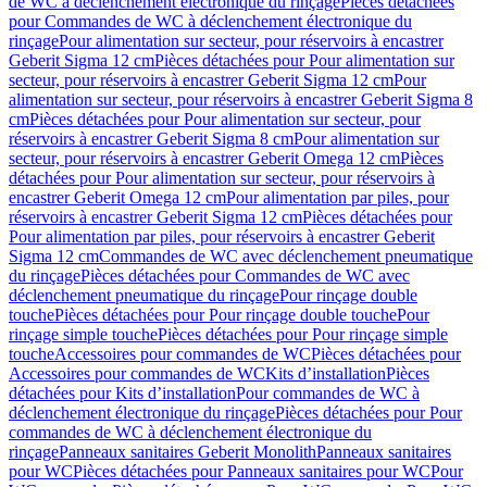
de WC à déclenchement électronique du rinçage
Pièces détachées
pour Commandes de WC à déclenchement électronique du
rinçage
Pour alimentation sur secteur, pour réservoirs à encastrer
Geberit Sigma 12 cm
Pièces détachées pour Pour alimentation sur
secteur, pour réservoirs à encastrer Geberit Sigma 12 cm
Pour
alimentation sur secteur, pour réservoirs à encastrer Geberit Sigma 8
cm
Pièces détachées pour Pour alimentation sur secteur, pour
réservoirs à encastrer Geberit Sigma 8 cm
Pour alimentation sur
secteur, pour réservoirs à encastrer Geberit Omega 12 cm
Pièces
détachées pour Pour alimentation sur secteur, pour réservoirs à
encastrer Geberit Omega 12 cm
Pour alimentation par piles, pour
réservoirs à encastrer Geberit Sigma 12 cm
Pièces détachées pour
Pour alimentation par piles, pour réservoirs à encastrer Geberit
Sigma 12 cm
Commandes de WC avec déclenchement pneumatique
du rinçage
Pièces détachées pour Commandes de WC avec
déclenchement pneumatique du rinçage
Pour rinçage double
touche
Pièces détachées pour Pour rinçage double touche
Pour
rinçage simple touche
Pièces détachées pour Pour rinçage simple
touche
Accessoires pour commandes de WC
Pièces détachées pour
Accessoires pour commandes de WC
Kits d’installation
Pièces
détachées pour Kits d’installation
Pour commandes de WC à
déclenchement électronique du rinçage
Pièces détachées pour Pour
commandes de WC à déclenchement électronique du
rinçage
Panneaux sanitaires Geberit Monolith
Panneaux sanitaires
pour WC
Pièces détachées pour Panneaux sanitaires pour WC
Pour