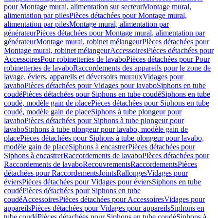
pour Montage mural, alimentation sur secteur
Montage mural,
alimentation par piles
Pièces détachées pour Montage mural,
alimentation par piles
Montage mural, alimentation par
générateur
Pièces détachées pour Montage mural, alimentation par
générateur
Montage mural, robinet mélangeur
Pièces détachées pour
Montage mural, robinet mélangeur
Accessoires
Pièces détachées pour
Accessoires
Pour robinetteries de lavabo
Pièces détachées pour Pour
robinetteries de lavabo
Raccordements des appareils pour le zone de
lavage, éviers, appareils et déversoirs muraux
Vidages pour
lavabo
Pièces détachées pour Vidages pour lavabo
Siphons en tube
coudé
Pièces détachées pour Siphons en tube coudé
Siphons en tube
coudé, modèle gain de place
Pièces détachées pour Siphons en tube
coudé, modèle gain de place
Siphons à tube plongeur pour
lavabo
Pièces détachées pour Siphons à tube plongeur pour
lavabo
Siphons à tube plongeur pour lavabo, modèle gain de
place
Pièces détachées pour Siphons à tube plongeur pour lavabo,
modèle gain de place
Siphons à encastrer
Pièces détachées pour
Siphons à encastrer
Raccordements de lavabo
Pièces détachées pour
Raccordements de lavabo
Recouvrements
Raccordements
Pièces
détachées pour Raccordements
Joints
Rallonges
Vidages pour
éviers
Pièces détachées pour Vidages pour éviers
Siphons en tube
coudé
Pièces détachées pour Siphons en tube
coudé
Accessoires
Pièces détachées pour Accessoires
Vidages pour
appareils
Pièces détachées pour Vidages pour appareils
Siphons en
tube coudé
Pièces détachées pour Siphons en tube coudé
Siphons à