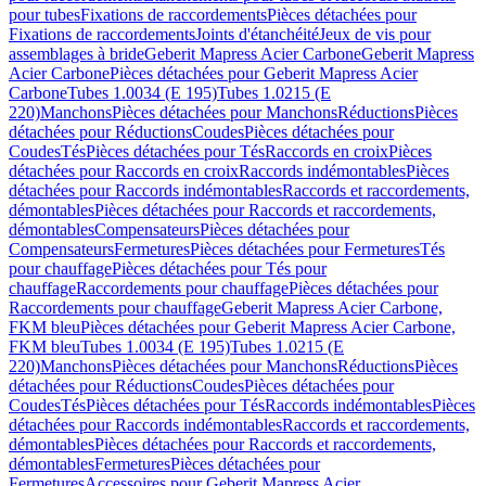
pour tubes
Fixations de raccordements
Pièces détachées pour
Fixations de raccordements
Joints d'étanchéité
Jeux de vis pour
assemblages à bride
Geberit Mapress Acier Carbone
Geberit Mapress
Acier Carbone
Pièces détachées pour Geberit Mapress Acier
Carbone
Tubes 1.0034 (E 195)
Tubes 1.0215 (E
220)
Manchons
Pièces détachées pour Manchons
Réductions
Pièces
détachées pour Réductions
Coudes
Pièces détachées pour
Coudes
Tés
Pièces détachées pour Tés
Raccords en croix
Pièces
détachées pour Raccords en croix
Raccords indémontables
Pièces
détachées pour Raccords indémontables
Raccords et raccordements,
démontables
Pièces détachées pour Raccords et raccordements,
démontables
Compensateurs
Pièces détachées pour
Compensateurs
Fermetures
Pièces détachées pour Fermetures
Tés
pour chauffage
Pièces détachées pour Tés pour
chauffage
Raccordements pour chauffage
Pièces détachées pour
Raccordements pour chauffage
Geberit Mapress Acier Carbone,
FKM bleu
Pièces détachées pour Geberit Mapress Acier Carbone,
FKM bleu
Tubes 1.0034 (E 195)
Tubes 1.0215 (E
220)
Manchons
Pièces détachées pour Manchons
Réductions
Pièces
détachées pour Réductions
Coudes
Pièces détachées pour
Coudes
Tés
Pièces détachées pour Tés
Raccords indémontables
Pièces
détachées pour Raccords indémontables
Raccords et raccordements,
démontables
Pièces détachées pour Raccords et raccordements,
démontables
Fermetures
Pièces détachées pour
Fermetures
Accessoires pour Geberit Mapress Acier