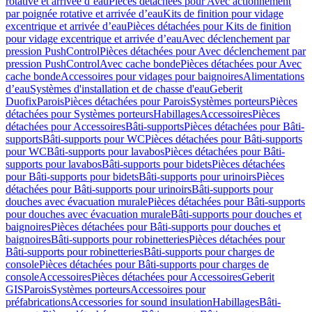
rotative et arrivée d’eau
Pièces détachées pour Avec actionnement
par poignée rotative et arrivée d’eau
Kits de finition pour vidage
excentrique et arrivée d’eau
Pièces détachées pour Kits de finition
pour vidage excentrique et arrivée d’eau
Avec déclenchement par
pression PushControl
Pièces détachées pour Avec déclenchement par
pression PushControl
Avec cache bonde
Pièces détachées pour Avec
cache bonde
Accessoires pour vidages pour baignoires
Alimentations
d’eau
Systèmes d'installation et de chasse d'eau
Geberit
Duofix
Parois
Pièces détachées pour Parois
Systèmes porteurs
Pièces
détachées pour Systèmes porteurs
Habillages
Accessoires
Pièces
détachées pour Accessoires
Bâti-supports
Pièces détachées pour Bâti-
supports
Bâti-supports pour WC
Pièces détachées pour Bâti-supports
pour WC
Bâti-supports pour lavabos
Pièces détachées pour Bâti-
supports pour lavabos
Bâti-supports pour bidets
Pièces détachées
pour Bâti-supports pour bidets
Bâti-supports pour urinoirs
Pièces
détachées pour Bâti-supports pour urinoirs
Bâti-supports pour
douches avec évacuation murale
Pièces détachées pour Bâti-supports
pour douches avec évacuation murale
Bâti-supports pour douches et
baignoires
Pièces détachées pour Bâti-supports pour douches et
baignoires
Bâti-supports pour robinetteries
Pièces détachées pour
Bâti-supports pour robinetteries
Bâti-supports pour charges de
console
Pièces détachées pour Bâti-supports pour charges de
console
Accessoires
Pièces détachées pour Accessoires
Geberit
GIS
Parois
Systèmes porteurs
Accessoires pour
préfabrications
Accessories for sound insulation
Habillages
Bâti-