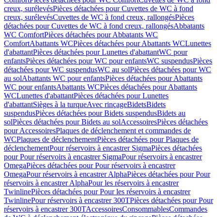
creux, surélevés
Pièces détachées pour Cuvettes de WC à fond
creux, surélevés
Cuvettes de WC à fond creux, rallongés
Pièces
détachées pour Cuvettes de WC à fond creux, rallongés
Abbatants
WC Comfort
Pièces détachées pour Abbatants WC
Comfort
Abattants WC
Pièces détachées pour Abattants WC
Lunettes
d'abattant
Pièces détachées pour Lunettes d'abattant
WC pour
enfants
Pièces détachées pour WC pour enfants
WC suspendus
Pièces
détachées pour WC suspendus
WC au sol
Pièces détachées pour WC
au sol
Abattants WC pour enfants
Pièces détachées pour Abattants
WC pour enfants
Abattants WC
Pièces détachées pour Abattants
WC
Lunettes d'abattant
Pièces détachées pour Lunettes
d'abattant
Sièges à la turque
Avec rinçage
Bidets
Bidets
suspendus
Pièces détachées pour Bidets suspendus
Bidets au
sol
Pièces détachées pour Bidets au sol
Accessoires
Pièces détachées
pour Accessoires
Plaques de déclenchement et commandes de
WC
Plaques de déclenchement
Pièces détachées pour Plaques de
déclenchement
Pour réservoirs à encastrer Sigma
Pièces détachées
pour Pour réservoirs à encastrer Sigma
Pour réservoirs à encastrer
Omega
Pièces détachées pour Pour réservoirs à encastrer
Omega
Pour réservoirs à encastrer Alpha
Pièces détachées pour Pour
réservoirs à encastrer Alpha
Pour les réservoirs à encastrer
Twinline
Pièces détachées pour Pour les réservoirs à encastrer
Twinline
Pour réservoirs à encastrer 300T
Pièces détachées pour Pour
réservoirs à encastrer 300T
Accessoires
Consommables
Commandes