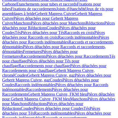
Carbone
Etanchements pour tubes et raccords
Fixations pour
tubes
Fixations de raccordements
Joints d'étanchéité
Jeux de vis pour
assemblages à bride
Geberit Mapress Cuivre
Geberit Mapress
Cuivre
Pièces détachées pour Geberit Mapress
Cuivre
Manchons
Pièces détachées pour Manchons
Réductions
Pièces
détachées pour Réductions
Coudes
Pièces détachées pour
Coudes
Tés
Pièces détachées pour Tés
Raccords en croix
Pièces
détachées pour Raccords en croix
Raccords indémontables
Pièces
détachées pour Raccords indémontables
Raccords et raccordements,
démontables
Pièces détachées pour Raccords et raccordements,
démontables
Fermetures
Pièces détachées pour
Fermetures
Raccordements
Pièces détachées pour Raccordements
Tés
pour chauffage
Pièces détachées pour Tés pour
chauffage
Raccordements pour chauffage
Pièces détachées pour
Raccordements pour chauffage
Geberit Mapress Cuivre,
chromé
Coudes
Geberit Mapress Cuivre, gaz
Pièces détachées pour
Geberit Mapress Cuivre, gaz
Coudes
Pièces détachées pour
Coudes
Raccords indémontables
Pièces détachées pour Raccords
indémontables
Raccordements
Pièces détachées pour
Raccordements
Geberit Mapress Cuivre, FKM bleu
Pièces détachées
pour Geberit Mapress Cuivre, FKM bleu
Manchons
Pièces détachées
pour Manchons
Réductions
Pièces détachées pour
Réductions
Coudes
Pièces détachées pour Coudes
Tés
Pièces
détachées pour Tés
Raccords indémontables
Pièces détachées pour
Raccords indémontables
Raccords et raccordements,