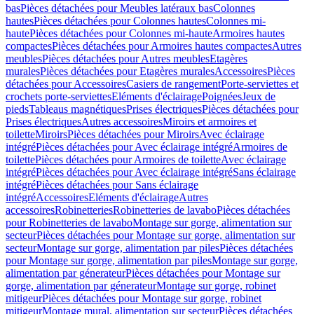
bas
Pièces détachées pour Meubles latéraux bas
Colonnes
hautes
Pièces détachées pour Colonnes hautes
Colonnes mi-
haute
Pièces détachées pour Colonnes mi-haute
Armoires hautes
compactes
Pièces détachées pour Armoires hautes compactes
Autres
meubles
Pièces détachées pour Autres meubles
Etagères
murales
Pièces détachées pour Etagères murales
Accessoires
Pièces
détachées pour Accessoires
Casiers de rangement
Porte-serviettes et
crochets porte-serviettes
Eléments d'éclairage
Poignées
Jeux de
pieds
Tableaus magnétiques
Prises électriques
Pièces détachées pour
Prises électriques
Autres accessoires
Miroirs et armoires et
toilette
Miroirs
Pièces détachées pour Miroirs
Avec éclairage
intégré
Pièces détachées pour Avec éclairage intégré
Armoires de
toilette
Pièces détachées pour Armoires de toilette
Avec éclairage
intégré
Pièces détachées pour Avec éclairage intégré
Sans éclairage
intégré
Pièces détachées pour Sans éclairage
intégré
Accessoires
Eléments d'éclairage
Autres
accessoires
Robinetteries
Robinetteries de lavabo
Pièces détachées
pour Robinetteries de lavabo
Montage sur gorge, alimentation sur
secteur
Pièces détachées pour Montage sur gorge, alimentation sur
secteur
Montage sur gorge, alimentation par piles
Pièces détachées
pour Montage sur gorge, alimentation par piles
Montage sur gorge,
alimentation par génerateur
Pièces détachées pour Montage sur
gorge, alimentation par génerateur
Montage sur gorge, robinet
mitigeur
Pièces détachées pour Montage sur gorge, robinet
mitigeur
Montage mural, alimentation sur secteur
Pièces détachées