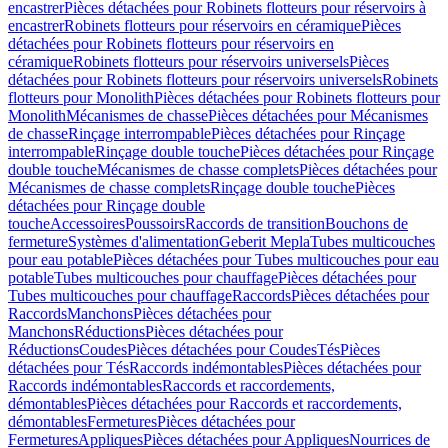
encastrer
Pièces détachées pour Robinets flotteurs pour réservoirs à
encastrer
Robinets flotteurs pour réservoirs en céramique
Pièces
détachées pour Robinets flotteurs pour réservoirs en
céramique
Robinets flotteurs pour réservoirs universels
Pièces
détachées pour Robinets flotteurs pour réservoirs universels
Robinets
flotteurs pour Monolith
Pièces détachées pour Robinets flotteurs pour
Monolith
Mécanismes de chasse
Pièces détachées pour Mécanismes
de chasse
Rinçage interrompable
Pièces détachées pour Rinçage
interrompable
Rinçage double touche
Pièces détachées pour Rinçage
double touche
Mécanismes de chasse complets
Pièces détachées pour
Mécanismes de chasse complets
Rinçage double touche
Pièces
détachées pour Rinçage double
touche
Accessoires
Poussoirs
Raccords de transition
Bouchons de
fermeture
Systèmes d'alimentation
Geberit Mepla
Tubes multicouches
pour eau potable
Pièces détachées pour Tubes multicouches pour eau
potable
Tubes multicouches pour chauffage
Pièces détachées pour
Tubes multicouches pour chauffage
Raccords
Pièces détachées pour
Raccords
Manchons
Pièces détachées pour
Manchons
Réductions
Pièces détachées pour
Réductions
Coudes
Pièces détachées pour Coudes
Tés
Pièces
détachées pour Tés
Raccords indémontables
Pièces détachées pour
Raccords indémontables
Raccords et raccordements,
démontables
Pièces détachées pour Raccords et raccordements,
démontables
Fermetures
Pièces détachées pour
Fermetures
Appliques
Pièces détachées pour Appliques
Nourrices de