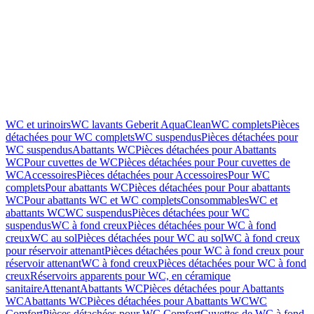
WC et urinoirs
WC lavants Geberit AquaClean
WC complets
Pièces
détachées pour WC complets
WC suspendus
Pièces détachées pour
WC suspendus
Abattants WC
Pièces détachées pour Abattants
WC
Pour cuvettes de WC
Pièces détachées pour Pour cuvettes de
WC
Accessoires
Pièces détachées pour Accessoires
Pour WC
complets
Pour abattants WC
Pièces détachées pour Pour abattants
WC
Pour abattants WC et WC complets
Consommables
WC et
abattants WC
WC suspendus
Pièces détachées pour WC
suspendus
WC à fond creux
Pièces détachées pour WC à fond
creux
WC au sol
Pièces détachées pour WC au sol
WC à fond creux
pour réservoir attenant
Pièces détachées pour WC à fond creux pour
réservoir attenant
WC à fond creux
Pièces détachées pour WC à fond
creux
Réservoirs apparents pour WC, en céramique
sanitaire
Attenant
Abattants WC
Pièces détachées pour Abattants
WC
Abattants WC
Pièces détachées pour Abattants WC
WC
Comfort
Pièces détachées pour WC Comfort
Cuvettes de WC à fond