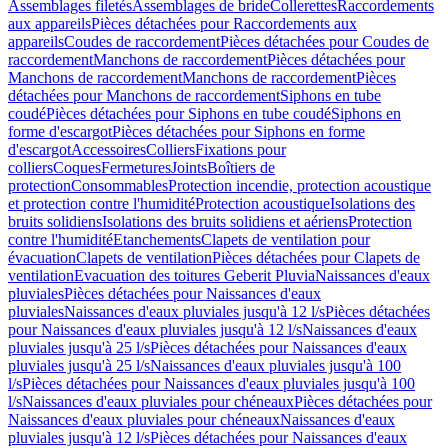
Assemblages filetés
Assemblages de bride
Collerettes
Raccordements
aux appareils
Pièces détachées pour Raccordements aux
appareils
Coudes de raccordement
Pièces détachées pour Coudes de
raccordement
Manchons de raccordement
Pièces détachées pour
Manchons de raccordement
Manchons de raccordement
Pièces
détachées pour Manchons de raccordement
Siphons en tube
coudé
Pièces détachées pour Siphons en tube coudé
Siphons en
forme d'escargot
Pièces détachées pour Siphons en forme
d'escargot
Accessoires
Colliers
Fixations pour
colliers
Coques
Fermetures
Joints
Boîtiers de
protection
Consommables
Protection incendie, protection acoustique
et protection contre l'humidité
Protection acoustique
Isolations des
bruits solidiens
Isolations des bruits solidiens et aériens
Protection
contre l'humidité
Etanchements
Clapets de ventilation pour
évacuation
Clapets de ventilation
Pièces détachées pour Clapets de
ventilation
Evacuation des toitures Geberit Pluvia
Naissances d'eaux
pluviales
Pièces détachées pour Naissances d'eaux
pluviales
Naissances d'eaux pluviales jusqu'à 12 l/s
Pièces détachées
pour Naissances d'eaux pluviales jusqu'à 12 l/s
Naissances d'eaux
pluviales jusqu'à 25 l/s
Pièces détachées pour Naissances d'eaux
pluviales jusqu'à 25 l/s
Naissances d'eaux pluviales jusqu'à 100
l/s
Pièces détachées pour Naissances d'eaux pluviales jusqu'à 100
l/s
Naissances d'eaux pluviales pour chéneaux
Pièces détachées pour
Naissances d'eaux pluviales pour chéneaux
Naissances d'eaux
pluviales jusqu'à 12 l/s
Pièces détachées pour Naissances d'eaux