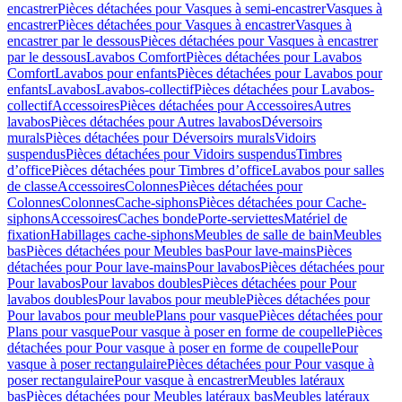
encastrer
Pièces détachées pour Vasques à semi-encastrer
Vasques à
encastrer
Pièces détachées pour Vasques à encastrer
Vasques à
encastrer par le dessous
Pièces détachées pour Vasques à encastrer
par le dessous
Lavabos Comfort
Pièces détachées pour Lavabos
Comfort
Lavabos pour enfants
Pièces détachées pour Lavabos pour
enfants
Lavabos
Lavabos-collectif
Pièces détachées pour Lavabos-
collectif
Accessoires
Pièces détachées pour Accessoires
Autres
lavabos
Pièces détachées pour Autres lavabos
Déversoirs
murals
Pièces détachées pour Déversoirs murals
Vidoirs
suspendus
Pièces détachées pour Vidoirs suspendus
Timbres
dʼoffice
Pièces détachées pour Timbres dʼoffice
Lavabos pour salles
de classe
Accessoires
Colonnes
Pièces détachées pour
Colonnes
Colonnes
Cache-siphons
Pièces détachées pour Cache-
siphons
Accessoires
Caches bonde
Porte-serviettes
Matériel de
fixation
Habillages cache-siphons
Meubles de salle de bain
Meubles
bas
Pièces détachées pour Meubles bas
Pour lave-mains
Pièces
détachées pour Pour lave-mains
Pour lavabos
Pièces détachées pour
Pour lavabos
Pour lavabos doubles
Pièces détachées pour Pour
lavabos doubles
Pour lavabos pour meuble
Pièces détachées pour
Pour lavabos pour meuble
Plans pour vasque
Pièces détachées pour
Plans pour vasque
Pour vasque à poser en forme de coupelle
Pièces
détachées pour Pour vasque à poser en forme de coupelle
Pour
vasque à poser rectangulaire
Pièces détachées pour Pour vasque à
poser rectangulaire
Pour vasque à encastrer
Meubles latéraux
bas
Pièces détachées pour Meubles latéraux bas
Meubles latéraux