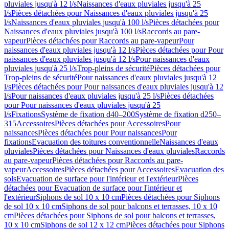
pluviales jusqu'à 12 l/s
Naissances d'eaux pluviales jusqu'à 25
l/s
Pièces détachées pour Naissances d'eaux pluviales jusqu'à 25
l/s
Naissances d'eaux pluviales jusqu'à 100 l/s
Pièces détachées pour
Naissances d'eaux pluviales jusqu'à 100 l/s
Raccords au pare-
vapeur
Pièces détachées pour Raccords au pare-vapeur
Pour
naissances d'eaux pluviales jusqu'à 12 l/s
Pièces détachées pour Pour
naissances d'eaux pluviales jusqu'à 12 l/s
Pour naissances d'eaux
pluviales jusqu'à 25 l/s
Trop-pleins de sécurité
Pièces détachées pour
Trop-pleins de sécurité
Pour naissances d'eaux pluviales jusqu'à 12
l/s
Pièces détachées pour Pour naissances d'eaux pluviales jusqu'à 12
l/s
Pour naissances d'eaux pluviales jusqu'à 25 l/s
Pièces détachées
pour Pour naissances d'eaux pluviales jusqu'à 25
l/s
Fixations
Système de fixation d40–200
Système de fixation d250–
315
Accessoires
Pièces détachées pour Accessoires
Pour
naissances
Pièces détachées pour Pour naissances
Pour
fixations
Evacuation des toitures conventionnelle
Naissances d'eaux
pluviales
Pièces détachées pour Naissances d'eaux pluviales
Raccords
au pare-vapeur
Pièces détachées pour Raccords au pare-
vapeur
Accessoires
Pièces détachées pour Accessoires
Evacuation des
sols
Evacuation de surface pour l'intérieur et l'extérieur
Pièces
détachées pour Evacuation de surface pour l'intérieur et
l'extérieur
Siphons de sol 10 x 10 cm
Pièces détachées pour Siphons
de sol 10 x 10 cm
Siphons de sol pour balcons et terrasses, 10 x 10
cm
Pièces détachées pour Siphons de sol pour balcons et terrasses,
10 x 10 cm
Siphons de sol 12 x 12 cm
Pièces détachées pour Siphons