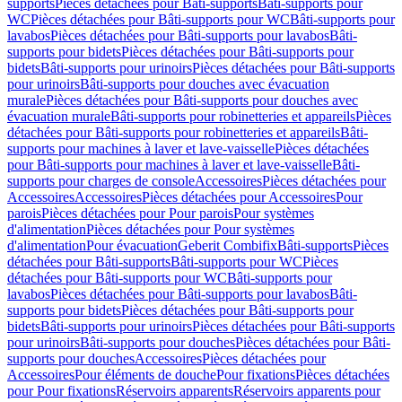
supports
Pièces détachées pour Bâti-supports
Bâti-supports pour
WC
Pièces détachées pour Bâti-supports pour WC
Bâti-supports pour
lavabos
Pièces détachées pour Bâti-supports pour lavabos
Bâti-
supports pour bidets
Pièces détachées pour Bâti-supports pour
bidets
Bâti-supports pour urinoirs
Pièces détachées pour Bâti-supports
pour urinoirs
Bâti-supports pour douches avec évacuation
murale
Pièces détachées pour Bâti-supports pour douches avec
évacuation murale
Bâti-supports pour robinetteries et appareils
Pièces
détachées pour Bâti-supports pour robinetteries et appareils
Bâti-
supports pour machines à laver et lave-vaisselle
Pièces détachées
pour Bâti-supports pour machines à laver et lave-vaisselle
Bâti-
supports pour charges de console
Accessoires
Pièces détachées pour
Accessoires
Accessoires
Pièces détachées pour Accessoires
Pour
parois
Pièces détachées pour Pour parois
Pour systèmes
d'alimentation
Pièces détachées pour Pour systèmes
d'alimentation
Pour évacuation
Geberit Combifix
Bâti-supports
Pièces
détachées pour Bâti-supports
Bâti-supports pour WC
Pièces
détachées pour Bâti-supports pour WC
Bâti-supports pour
lavabos
Pièces détachées pour Bâti-supports pour lavabos
Bâti-
supports pour bidets
Pièces détachées pour Bâti-supports pour
bidets
Bâti-supports pour urinoirs
Pièces détachées pour Bâti-supports
pour urinoirs
Bâti-supports pour douches
Pièces détachées pour Bâti-
supports pour douches
Accessoires
Pièces détachées pour
Accessoires
Pour éléments de douche
Pour fixations
Pièces détachées
pour Pour fixations
Réservoirs apparents
Réservoirs apparents pour