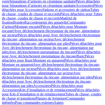
verre
Séparations d’urinoirs en céramique sanitaire
Pièces détachées
pour Séparations d’urinoirs en céramique sanitaire
Accessoires
Pièces
détachées pour Accessoires
Siphons et accessoires de siphon
Tubes
de chasse, coudes de chasse et raccords
Pièces détachées pour Tubes
de chasse, coudes de chasse et raccords
Matériel de
fixation
Bondes
Raccordements des appareils
Commandes
dʼurinoir
Montage encastré
Pièces détachées pour Montage
encastré
Avec déclenchement électronique du rinçage, alimentation
sur secteur
Pièces détachées pour Avec déclenchement électronique
du rinçage, alimentation sur secteur
Avec déclenchement
électronique du rinçage, alimentation par piles
Pièces détachées pour
Avec déclenchement électronique du rinçage, alimentation par
piles
Avec déclenchement pneumatique du rinçage
Pièces détachées
pour Avec déclenchement pneumatique du rinçage
Basic
Pièces
détachées pour Basic
Montage en apparent
Pièces détachées pour
Montage en apparent
Avec déclenchement électronique du rinçage,
alimentation sur secteur
Pièces détachées pour Avec déclenchement
électronique du rinçage, alimentation sur secteur
Avec
déclenchement électronique du rinçage, alimentation par piles
Pièces
détachées pour Avec déclenchement électronique du rinçage,
alimentation par piles
Accessoires
Pièces détachées pour
Accessoires
Kits d’installation et de remplacement
Pièces détachées
pour Kits d’installation et de remplacement
Tubes de chasse, coudes
de chasse et transitions
Plaques de fermeture
Commandes
intégrées
Pour commandes externes
Autres