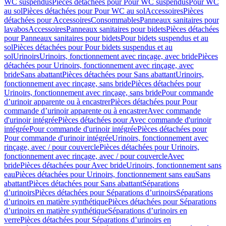
WC suspendus
Pièces détachées pour Pour WC suspendus
Pour WC
au sol
Pièces détachées pour Pour WC au sol
Accessoires
Pièces
détachées pour Accessoires
Consommables
Panneaux sanitaires pour
lavabos
Accessoires
Panneaux sanitaires pour bidets
Pièces détachées
pour Panneaux sanitaires pour bidets
Pour bidets suspendus et au
sol
Pièces détachées pour Pour bidets suspendus et au
sol
Urinoirs
Urinoirs, fonctionnement avec rinçage, avec bride
Pièces
détachées pour Urinoirs, fonctionnement avec rinçage, avec
bride
Sans abattant
Pièces détachées pour Sans abattant
Urinoirs,
fonctionnement avec rinçage, sans bride
Pièces détachées pour
Urinoirs, fonctionnement avec rinçage, sans bride
Pour commande
d’urinoir apparente ou à encastrer
Pièces détachées pour Pour
commande d’urinoir apparente ou à encastrer
Avec commande
d'urinoir intégrée
Pièces détachées pour Avec commande d'urinoir
intégrée
Pour commande d'urinoir intégrée
Pièces détachées pour
Pour commande d'urinoir intégrée
Urinoirs, fonctionnement avec
rinçage, avec / pour couvercle
Pièces détachées pour Urinoirs,
fonctionnement avec rinçage, avec / pour couvercle
Avec
bride
Pièces détachées pour Avec bride
Urinoirs, fonctionnement sans
eau
Pièces détachées pour Urinoirs, fonctionnement sans eau
Sans
abattant
Pièces détachées pour Sans abattant
Séparations
d’urinoirs
Pièces détachées pour Séparations d’urinoirs
Séparations
d’urinoirs en matière synthétique
Pièces détachées pour Séparations
d’urinoirs en matière synthétique
Séparations d’urinoirs en
verre
Pièces détachées pour Séparations d’urinoirs en