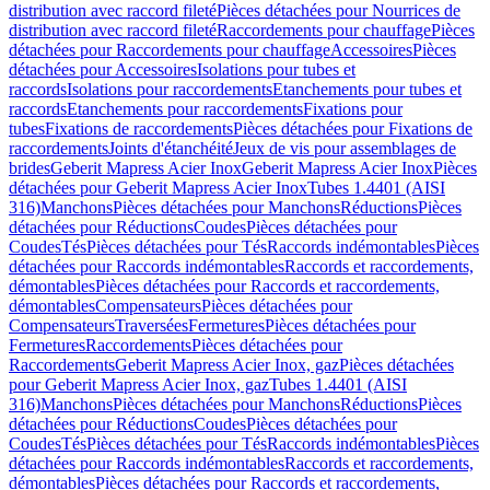
distribution avec raccord fileté
Pièces détachées pour Nourrices de
distribution avec raccord fileté
Raccordements pour chauffage
Pièces
détachées pour Raccordements pour chauffage
Accessoires
Pièces
détachées pour Accessoires
Isolations pour tubes et
raccords
Isolations pour raccordements
Etanchements pour tubes et
raccords
Etanchements pour raccordements
Fixations pour
tubes
Fixations de raccordements
Pièces détachées pour Fixations de
raccordements
Joints d'étanchéité
Jeux de vis pour assemblages de
brides
Geberit Mapress Acier Inox
Geberit Mapress Acier Inox
Pièces
détachées pour Geberit Mapress Acier Inox
Tubes 1.4401 (AISI
316)
Manchons
Pièces détachées pour Manchons
Réductions
Pièces
détachées pour Réductions
Coudes
Pièces détachées pour
Coudes
Tés
Pièces détachées pour Tés
Raccords indémontables
Pièces
détachées pour Raccords indémontables
Raccords et raccordements,
démontables
Pièces détachées pour Raccords et raccordements,
démontables
Compensateurs
Pièces détachées pour
Compensateurs
Traversées
Fermetures
Pièces détachées pour
Fermetures
Raccordements
Pièces détachées pour
Raccordements
Geberit Mapress Acier Inox, gaz
Pièces détachées
pour Geberit Mapress Acier Inox, gaz
Tubes 1.4401 (AISI
316)
Manchons
Pièces détachées pour Manchons
Réductions
Pièces
détachées pour Réductions
Coudes
Pièces détachées pour
Coudes
Tés
Pièces détachées pour Tés
Raccords indémontables
Pièces
détachées pour Raccords indémontables
Raccords et raccordements,
démontables
Pièces détachées pour Raccords et raccordements,