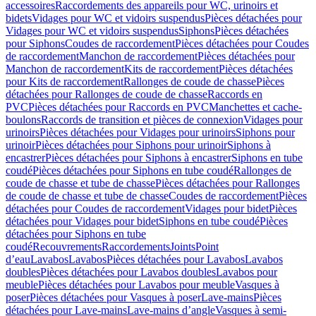
accessoires
Raccordements des appareils pour WC, urinoirs et
bidets
Vidages pour WC et vidoirs suspendus
Pièces détachées pour
Vidages pour WC et vidoirs suspendus
Siphons
Pièces détachées
pour Siphons
Coudes de raccordement
Pièces détachées pour Coudes
de raccordement
Manchon de raccordement
Pièces détachées pour
Manchon de raccordement
Kits de raccordement
Pièces détachées
pour Kits de raccordement
Rallonges de coude de chasse
Pièces
détachées pour Rallonges de coude de chasse
Raccords en
PVC
Pièces détachées pour Raccords en PVC
Manchettes et cache-
boulons
Raccords de transition et pièces de connexion
Vidages pour
urinoirs
Pièces détachées pour Vidages pour urinoirs
Siphons pour
urinoir
Pièces détachées pour Siphons pour urinoir
Siphons à
encastrer
Pièces détachées pour Siphons à encastrer
Siphons en tube
coudé
Pièces détachées pour Siphons en tube coudé
Rallonges de
coude de chasse et tube de chasse
Pièces détachées pour Rallonges
de coude de chasse et tube de chasse
Coudes de raccordement
Pièces
détachées pour Coudes de raccordement
Vidages pour bidet
Pièces
détachées pour Vidages pour bidet
Siphons en tube coudé
Pièces
détachées pour Siphons en tube
coudé
Recouvrements
Raccordements
Joints
Point
d’eau
Lavabos
Lavabos
Pièces détachées pour Lavabos
Lavabos
doubles
Pièces détachées pour Lavabos doubles
Lavabos pour
meuble
Pièces détachées pour Lavabos pour meuble
Vasques à
poser
Pièces détachées pour Vasques à poser
Lave-mains
Pièces
détachées pour Lave-mains
Lave-mains d’angle
Vasques à semi-