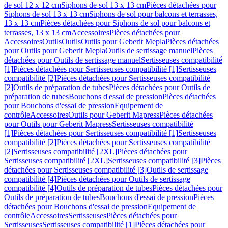
de sol 12 x 12 cm
Siphons de sol 13 x 13 cm
Pièces détachées pour
Siphons de sol 13 x 13 cm
Siphons de sol pour balcons et terrasses,
13 x 13 cm
Pièces détachées pour Siphons de sol pour balcons et
terrasses, 13 x 13 cm
Accessoires
Pièces détachées pour
Accessoires
Outils
Outils
Outils pour Geberit Mepla
Pièces détachées
pour Outils pour Geberit Mepla
Outils de sertissage manuel
Pièces
détachées pour Outils de sertissage manuel
Sertisseuses compatibilité
[1]
Pièces détachées pour Sertisseuses compatibilité [1]
Sertisseuses
compatibilité [2]
Pièces détachées pour Sertisseuses compatibilité
[2]
Outils de préparation de tubes
Pièces détachées pour Outils de
préparation de tubes
Bouchons d'essai de pression
Pièces détachées
pour Bouchons d'essai de pression
Equipement de
contrôle
Accessoires
Outils pour Geberit Mapress
Pièces détachées
pour Outils pour Geberit Mapress
Sertisseuses compatibilité
[1]
Pièces détachées pour Sertisseuses compatibilité [1]
Sertisseuses
compatibilité [2]
Pièces détachées pour Sertisseuses compatibilité
[2]
Sertisseuses compatibilité [2XL]
Pièces détachées pour
Sertisseuses compatibilité [2XL]
Sertisseuses compatibilité [3]
Pièces
détachées pour Sertisseuses compatibilité [3]
Outils de sertissage
compatibilité [4]
Pièces détachées pour Outils de sertissage
compatibilité [4]
Outils de préparation de tubes
Pièces détachées pour
Outils de préparation de tubes
Bouchons d'essai de pression
Pièces
détachées pour Bouchons d'essai de pression
Equipement de
contrôle
Accessoires
Sertisseuses
Pièces détachées pour
Sertisseuses
Sertisseuses compatibilité [1]
Pièces détachées pour