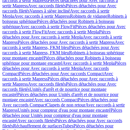
raccords à sertir Mapress
Pièces détachées pour Avec raccords à
sertir Mapress
Avec raccords filetés
Pièces détachées pour Avec
raccords filetés
Vannes à siège incliné
Avec raccords à sertir
Mepla
Avec raccords à sertir Mapress
Robinets de vidange
Robinets à
boisseau sphérique
Pièces détachées pour Robinets à boisseau
sphérique
Avec raccords à sertir FlowFit
Pièces détachées pour Avec
raccords à sertir FlowFit
Avec raccords à sertir Mepla
Pièces
détachées pour Avec raccords à sertir Mepla
Avec raccords à sertir
Mapress
Pièces détachées pour Avec raccords à sertir Mapress
Avec
raccords à sertir Mapress, FKM bleu
Pièces détachées pour Avec
raccords à sertir Mapress, FKM bleu
Robinets à boisseau sphérique
pour montage encastré
Pièces détachées pour Robinets à boisseau
sphérique pour montage encastré
Avec raccords à sertir Mepla
Pièces
détachées pour Avec raccords à sertir Mepla
Avec raccords
Compact
Pièces détachées pour Avec raccords Compact
Avec
raccords à sertir Mapress
Pièces détachées pour Avec raccords à
sertir Mapress
Avec raccords filetés
Pièces détachées pour Avec
raccords filetés
Unités d'arrêt et de nourrice pour montage
encastré
Pièces détachées pour Unités d'arrêt et de nourrice pour
montage encastré
Avec raccords Compact
Pièces détachées pour
Avec raccords Compact
Clapets de non retour
Avec raccords à sertir
Mapress
Unités pour compteur d'eau pour montage encastré
Pièces
détachées pour Unités pour compteur d'eau pour montage
encastré
Avec raccords filetés
Pièces détachées pour Avec raccords
filetés
Réchauffement de surfaces
Tubes
Pièces détachées pour