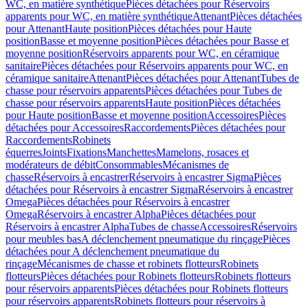
WC, en matière synthétique
Pièces détachées pour Réservoirs
apparents pour WC, en matière synthétique
Attenant
Pièces détachées
pour Attenant
Haute position
Pièces détachées pour Haute
position
Basse et moyenne position
Pièces détachées pour Basse et
moyenne position
Réservoirs apparents pour WC, en céramique
sanitaire
Pièces détachées pour Réservoirs apparents pour WC, en
céramique sanitaire
Attenant
Pièces détachées pour Attenant
Tubes de
chasse pour réservoirs apparents
Pièces détachées pour Tubes de
chasse pour réservoirs apparents
Haute position
Pièces détachées
pour Haute position
Basse et moyenne position
Accessoires
Pièces
détachées pour Accessoires
Raccordements
Pièces détachées pour
Raccordements
Robinets
équerres
Joints
Fixations
Manchettes
Mamelons, rosaces et
modérateurs de débit
Consommables
Mécanismes de
chasse
Réservoirs à encastrer
Réservoirs à encastrer Sigma
Pièces
détachées pour Réservoirs à encastrer Sigma
Réservoirs à encastrer
Omega
Pièces détachées pour Réservoirs à encastrer
Omega
Réservoirs à encastrer Alpha
Pièces détachées pour
Réservoirs à encastrer Alpha
Tubes de chasse
Accessoires
Réservoirs
pour meubles bas
A déclenchement pneumatique du rinçage
Pièces
détachées pour A déclenchement pneumatique du
rinçage
Mécanismes de chasse et robinets flotteurs
Robinets
flotteurs
Pièces détachées pour Robinets flotteurs
Robinets flotteurs
pour réservoirs apparents
Pièces détachées pour Robinets flotteurs
pour réservoirs apparents
Robinets flotteurs pour réservoirs à