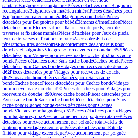
sanitaire
Baignoires rectangulaires
Pièces détachées pour Baignoires
rectangulaires
Baignoires en matériau minéral
Pièces détachées pour
Baignoires en matériau minéral
Baignoires pour bébés
Pièces
détachées pour Baignoires pour bébés
Éléments d’installation
Pièces
détachées pour Éléments d’installation
Jeux de pieds, jeux de
traverses et fixations murales
Pièces détachées pour Jeux de pieds,
jeux de traverses et fixations murales
Accessoires
Kits de
réparation
Autres accessoires
Raccordements des appareils pour
douches et baignoires
Vidages pour receveurs de douche, d52
Pièces
détachées pour Vidages pour receveurs de douche, d52
Sans cache
bonde
Pièces détachées pour Sans cache bonde
Caches bonde
Pièces
détachées pour Caches bonde
Vidages pour receveurs de douche,
d62
Pièces détachées pour Vidages pour receveurs de douche,
d62
Sans cache bonde
Pièces détachées pour Sans cache
bonde
Caches bonde
Pièces détachées pour Caches bonde
Vidages
pour receveurs de douche, d90
Pièces détachées pour Vidages pour
receveurs de douche, d90
Avec cache bonde
Pièces détachées pour
Avec cache bonde
Sans cache bonde
Pièces détachées pour Sans
cache bonde
Caches bonde
Pièces détachées pour Caches
bonde
Vidages pour baignoires, d52
Pièces détachées pour Vidages
pour baignoires, d52
Avec actionnement par poignée rotative
Pièces
détachées pour Avec actionnement par poignée rotative
Kits de
finition pour vidage excentrique
Pièces détachées pour Kits de
finition pour vidage excentrique
Avec actionnement par poignée