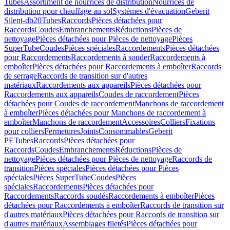
Tubes
Assortiment de nourrices de distribution
Nourrices de
distribution pour chauffage au sol
Systèmes d'évacuation
Geberit
Silent-db20
Tubes
Raccords
Pièces détachées pour
Raccords
Coudes
Embranchements
Réductions
Pièces de
nettoyage
Pièces détachées pour Pièces de nettoyage
Pièces
SuperTube
Coudes
Pièces spéciales
Raccordements
Pièces détachées
pour Raccordements
Raccordements à souder
Raccordements à
emboîter
Pièces détachées pour Raccordements à emboîter
Raccords
de serrage
Raccords de transition sur d'autres
matériaux
Raccordements aux appareils
Pièces détachées pour
Raccordements aux appareils
Coudes de raccordement
Pièces
détachées pour Coudes de raccordement
Manchons de raccordement
à emboîter
Pièces détachées pour Manchons de raccordement à
emboîter
Manchons de raccordement
Accessoires
Colliers
Fixations
pour colliers
Fermetures
Joints
Consommables
Geberit
PE
Tubes
Raccords
Pièces détachées pour
Raccords
Coudes
Embranchements
Réductions
Pièces de
nettoyage
Pièces détachées pour Pièces de nettoyage
Raccords de
transition
Pièces spéciales
Pièces détachées pour Pièces
spéciales
Pièces SuperTube
Coudes
Pièces
spéciales
Raccordements
Pièces détachées pour
Raccordements
Raccords soudés
Raccordements à emboîter
Pièces
détachées pour Raccordements à emboîter
Raccords de transition sur
d'autres matériaux
Pièces détachées pour Raccords de transition sur
d'autres matériaux
Assemblages filetés
Pièces détachées pour