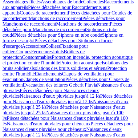
Assemblages filetés
Assemblages de bride
Collerettes
Raccordements
aux appareils
Pièces détachées pour Raccordements aux
appareils
Coudes de raccordement
Pièces détachées pour Coudes de
raccordement
Manchons de raccordement
Pièces détachées pour
Manchons de raccordement
Manchons de raccordement
Pièces
détachées pour Manchons de raccordement
Siphons en tube
coudé
Pièces détachées pour Siphons en tube coudé
Siphons en
forme d'escargot
Pièces détachées pour Siphons en forme
d'escargot
Accessoires
Colliers
Fixations pour
colliers
Coques
Fermetures
Joints
Boîtiers de
protection
Consommables
Protection incendie, protection acoustique
et protection contre l'humidité
Protection acoustique
Isolations des
bruits solidiens
Isolations des bruits solidiens et aériens
Protection
contre l'humidité
Etanchements
Clapets de ventilation pour
évacuation
Clapets de ventilation
Pièces détachées pour Clapets de
ventilation
Evacuation des toitures Geberit Pluvia
Naissances d'eaux
pluviales
Pièces détachées pour Naissances d'eaux
pluviales
Naissances d'eaux pluviales jusqu'à 12 l/s
Pièces détachées
pour Naissances d'eaux pluviales jusqu'à 12 l/s
Naissances d'eaux
pluviales jusqu'à 25 l/s
Pièces détachées pour Naissances d'eaux
pluviales jusqu'à 25 l/s
Naissances d'eaux pluviales jusqu'à 100
l/s
Pièces détachées pour Naissances d'eaux pluviales jusqu'à 100
l/s
Naissances d'eaux pluviales pour chéneaux
Pièces détachées pour
Naissances d'eaux pluviales pour chéneaux
Naissances d'eaux
pluviales jusqu'à 12 l/s
Pièces détachées pour Naissances d'eaux