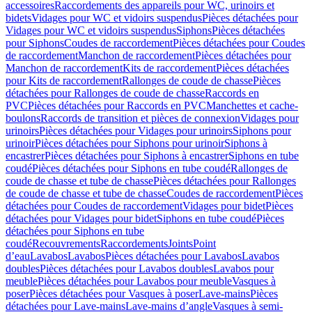
accessoires
Raccordements des appareils pour WC, urinoirs et
bidets
Vidages pour WC et vidoirs suspendus
Pièces détachées pour
Vidages pour WC et vidoirs suspendus
Siphons
Pièces détachées
pour Siphons
Coudes de raccordement
Pièces détachées pour Coudes
de raccordement
Manchon de raccordement
Pièces détachées pour
Manchon de raccordement
Kits de raccordement
Pièces détachées
pour Kits de raccordement
Rallonges de coude de chasse
Pièces
détachées pour Rallonges de coude de chasse
Raccords en
PVC
Pièces détachées pour Raccords en PVC
Manchettes et cache-
boulons
Raccords de transition et pièces de connexion
Vidages pour
urinoirs
Pièces détachées pour Vidages pour urinoirs
Siphons pour
urinoir
Pièces détachées pour Siphons pour urinoir
Siphons à
encastrer
Pièces détachées pour Siphons à encastrer
Siphons en tube
coudé
Pièces détachées pour Siphons en tube coudé
Rallonges de
coude de chasse et tube de chasse
Pièces détachées pour Rallonges
de coude de chasse et tube de chasse
Coudes de raccordement
Pièces
détachées pour Coudes de raccordement
Vidages pour bidet
Pièces
détachées pour Vidages pour bidet
Siphons en tube coudé
Pièces
détachées pour Siphons en tube
coudé
Recouvrements
Raccordements
Joints
Point
d’eau
Lavabos
Lavabos
Pièces détachées pour Lavabos
Lavabos
doubles
Pièces détachées pour Lavabos doubles
Lavabos pour
meuble
Pièces détachées pour Lavabos pour meuble
Vasques à
poser
Pièces détachées pour Vasques à poser
Lave-mains
Pièces
détachées pour Lave-mains
Lave-mains d’angle
Vasques à semi-