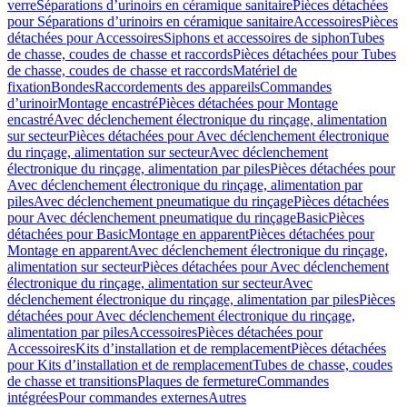
verre
Séparations d’urinoirs en céramique sanitaire
Pièces détachées
pour Séparations d’urinoirs en céramique sanitaire
Accessoires
Pièces
détachées pour Accessoires
Siphons et accessoires de siphon
Tubes
de chasse, coudes de chasse et raccords
Pièces détachées pour Tubes
de chasse, coudes de chasse et raccords
Matériel de
fixation
Bondes
Raccordements des appareils
Commandes
dʼurinoir
Montage encastré
Pièces détachées pour Montage
encastré
Avec déclenchement électronique du rinçage, alimentation
sur secteur
Pièces détachées pour Avec déclenchement électronique
du rinçage, alimentation sur secteur
Avec déclenchement
électronique du rinçage, alimentation par piles
Pièces détachées pour
Avec déclenchement électronique du rinçage, alimentation par
piles
Avec déclenchement pneumatique du rinçage
Pièces détachées
pour Avec déclenchement pneumatique du rinçage
Basic
Pièces
détachées pour Basic
Montage en apparent
Pièces détachées pour
Montage en apparent
Avec déclenchement électronique du rinçage,
alimentation sur secteur
Pièces détachées pour Avec déclenchement
électronique du rinçage, alimentation sur secteur
Avec
déclenchement électronique du rinçage, alimentation par piles
Pièces
détachées pour Avec déclenchement électronique du rinçage,
alimentation par piles
Accessoires
Pièces détachées pour
Accessoires
Kits d’installation et de remplacement
Pièces détachées
pour Kits d’installation et de remplacement
Tubes de chasse, coudes
de chasse et transitions
Plaques de fermeture
Commandes
intégrées
Pour commandes externes
Autres