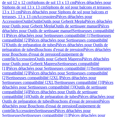
de sol 12 x 12 cm
Siphons de sol 13 x 13 cm
Pièces détachées pour
Siphons de sol 13 x 13 cm
Siphons de sol pour balcons et terrasses,
13 x 13 cm
Pièces détachées pour Siphons de sol pour balcons et
terrasses, 13 x 13 cm
Accessoires
Pièces détachées pour
Accessoires
Outils
Outils
Outils pour Geberit Mepla
Pièces détachées
pour Outils pour Geberit Mepla
Outils de sertissage manuel
Pièces
détachées pour Outils de sertissage manuel
Sertisseuses compatibilité
[1]
Pièces détachées pour Sertisseuses compatibilité [1]
Sertisseuses
compatibilité [2]
Pièces détachées pour Sertisseuses compatibilité
[2]
Outils de préparation de tubes
Pièces détachées pour Outils de
préparation de tubes
Bouchons d'essai de pression
Pièces détachées
pour Bouchons d'essai de pression
Equipement de
contrôle
Accessoires
Outils pour Geberit Mapress
Pièces détachées
pour Outils pour Geberit Mapress
Sertisseuses compatibilité
[1]
Pièces détachées pour Sertisseuses compatibilité [1]
Sertisseuses
compatibilité [2]
Pièces détachées pour Sertisseuses compatibilité
[2]
Sertisseuses compatibilité [2XL]
Pièces détachées pour
Sertisseuses compatibilité [2XL]
Sertisseuses compatibilité [3]
Pièces
détachées pour Sertisseuses compatibilité [3]
Outils de sertissage
compatibilité [4]
Pièces détachées pour Outils de sertissage
compatibilité [4]
Outils de préparation de tubes
Pièces détachées pour
Outils de préparation de tubes
Bouchons d'essai de pression
Pièces
détachées pour Bouchons d'essai de pression
Equipement de
contrôle
Accessoires
Sertisseuses
Pièces détachées pour
Sertisseuses
Sertisseuses compatibilité [1]
Pièces détachées pour