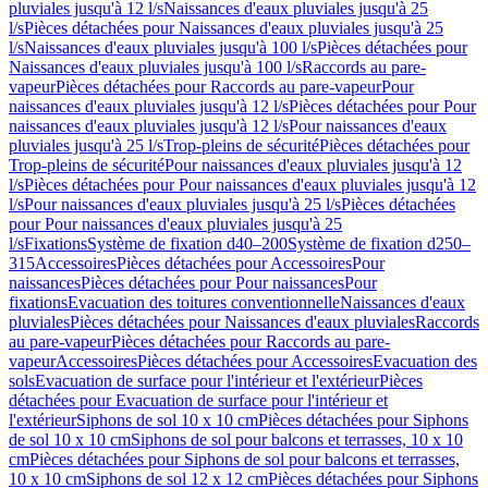
pluviales jusqu'à 12 l/s
Naissances d'eaux pluviales jusqu'à 25
l/s
Pièces détachées pour Naissances d'eaux pluviales jusqu'à 25
l/s
Naissances d'eaux pluviales jusqu'à 100 l/s
Pièces détachées pour
Naissances d'eaux pluviales jusqu'à 100 l/s
Raccords au pare-
vapeur
Pièces détachées pour Raccords au pare-vapeur
Pour
naissances d'eaux pluviales jusqu'à 12 l/s
Pièces détachées pour Pour
naissances d'eaux pluviales jusqu'à 12 l/s
Pour naissances d'eaux
pluviales jusqu'à 25 l/s
Trop-pleins de sécurité
Pièces détachées pour
Trop-pleins de sécurité
Pour naissances d'eaux pluviales jusqu'à 12
l/s
Pièces détachées pour Pour naissances d'eaux pluviales jusqu'à 12
l/s
Pour naissances d'eaux pluviales jusqu'à 25 l/s
Pièces détachées
pour Pour naissances d'eaux pluviales jusqu'à 25
l/s
Fixations
Système de fixation d40–200
Système de fixation d250–
315
Accessoires
Pièces détachées pour Accessoires
Pour
naissances
Pièces détachées pour Pour naissances
Pour
fixations
Evacuation des toitures conventionnelle
Naissances d'eaux
pluviales
Pièces détachées pour Naissances d'eaux pluviales
Raccords
au pare-vapeur
Pièces détachées pour Raccords au pare-
vapeur
Accessoires
Pièces détachées pour Accessoires
Evacuation des
sols
Evacuation de surface pour l'intérieur et l'extérieur
Pièces
détachées pour Evacuation de surface pour l'intérieur et
l'extérieur
Siphons de sol 10 x 10 cm
Pièces détachées pour Siphons
de sol 10 x 10 cm
Siphons de sol pour balcons et terrasses, 10 x 10
cm
Pièces détachées pour Siphons de sol pour balcons et terrasses,
10 x 10 cm
Siphons de sol 12 x 12 cm
Pièces détachées pour Siphons