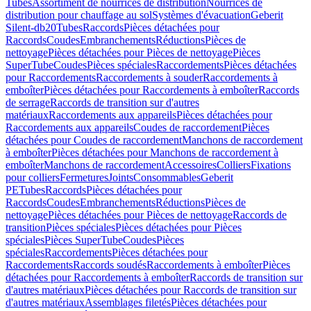
Tubes
Assortiment de nourrices de distribution
Nourrices de
distribution pour chauffage au sol
Systèmes d'évacuation
Geberit
Silent-db20
Tubes
Raccords
Pièces détachées pour
Raccords
Coudes
Embranchements
Réductions
Pièces de
nettoyage
Pièces détachées pour Pièces de nettoyage
Pièces
SuperTube
Coudes
Pièces spéciales
Raccordements
Pièces détachées
pour Raccordements
Raccordements à souder
Raccordements à
emboîter
Pièces détachées pour Raccordements à emboîter
Raccords
de serrage
Raccords de transition sur d'autres
matériaux
Raccordements aux appareils
Pièces détachées pour
Raccordements aux appareils
Coudes de raccordement
Pièces
détachées pour Coudes de raccordement
Manchons de raccordement
à emboîter
Pièces détachées pour Manchons de raccordement à
emboîter
Manchons de raccordement
Accessoires
Colliers
Fixations
pour colliers
Fermetures
Joints
Consommables
Geberit
PE
Tubes
Raccords
Pièces détachées pour
Raccords
Coudes
Embranchements
Réductions
Pièces de
nettoyage
Pièces détachées pour Pièces de nettoyage
Raccords de
transition
Pièces spéciales
Pièces détachées pour Pièces
spéciales
Pièces SuperTube
Coudes
Pièces
spéciales
Raccordements
Pièces détachées pour
Raccordements
Raccords soudés
Raccordements à emboîter
Pièces
détachées pour Raccordements à emboîter
Raccords de transition sur
d'autres matériaux
Pièces détachées pour Raccords de transition sur
d'autres matériaux
Assemblages filetés
Pièces détachées pour