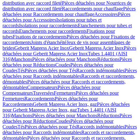
distribution avec raccord fileté
Pièces détachées pour Nourrices de
distribution avec raccord fileté
Raccordements pour chauffage
Pièces
détachées pour Raccordements pour chauffage
Accessoires
Pièces
détachées pour Accessoires
Isolations pour tubes et
raccords
Isolations pour raccordements
Etanchements pour tubes et
raccords
Etanchements pour raccordements
Fixations pour
tubes
Fixations de raccordements
Pièces détachées pour Fixations de
raccordements
Joints d'étanchéité
Jeux de vis pour assemblages de
brides
Geberit Mapress Acier Inox
Geberit Mapress Acier Inox
Pièces
détachées pour Geberit Mapress Acier Inox
Tubes 1.4401 (AISI
316)
Manchons
Pièces détachées pour Manchons
Réductions
Pièces
détachées pour Réductions
Coudes
Pièces détachées pour
Coudes
Tés
Pièces détachées pour Tés
Raccords indémontables
Pièces
détachées pour Raccords indémontables
Raccords et raccordements,
démontables
Pièces détachées pour Raccords et raccordements,
démontables
Compensateurs
Pièces détachées pour
Compensateurs
Traversées
Fermetures
Pièces détachées pour
Fermetures
Raccordements
Pièces détachées pour
Raccordements
Geberit Mapress Acier Inox, gaz
Pièces détachées
pour Geberit Mapress Acier Inox, gaz
Tubes 1.4401 (AISI
316)
Manchons
Pièces détachées pour Manchons
Réductions
Pièces
détachées pour Réductions
Coudes
Pièces détachées pour
Coudes
Tés
Pièces détachées pour Tés
Raccords indémontables
Pièces
détachées pour Raccords indémontables
Raccords et raccordements,
démontables
Pièces détachées pour Raccords et raccordements,