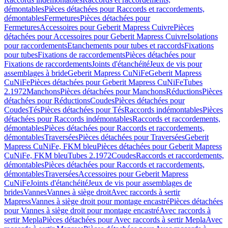
démontables
Pièces détachées pour Raccords et raccordements,
démontables
Fermetures
Pièces détachées pour
Fermetures
Accessoires pour Geberit Mapress Cuivre
Pièces
détachées pour Accessoires pour Geberit Mapress Cuivre
Isolations
pour raccordements
Etanchements pour tubes et raccords
Fixations
pour tubes
Fixations de raccordements
Pièces détachées pour
Fixations de raccordements
Joints d'étanchéité
Jeux de vis pour
assemblages à bride
Geberit Mapress CuNiFe
Geberit Mapress
CuNiFe
Pièces détachées pour Geberit Mapress CuNiFe
Tubes
2.1972
Manchons
Pièces détachées pour Manchons
Réductions
Pièces
détachées pour Réductions
Coudes
Pièces détachées pour
Coudes
Tés
Pièces détachées pour Tés
Raccords indémontables
Pièces
détachées pour Raccords indémontables
Raccords et raccordements,
démontables
Pièces détachées pour Raccords et raccordements,
démontables
Traversées
Pièces détachées pour Traversées
Geberit
Mapress CuNiFe, FKM bleu
Pièces détachées pour Geberit Mapress
CuNiFe, FKM bleu
Tubes 2.1972
Coudes
Raccords et raccordements,
démontables
Pièces détachées pour Raccords et raccordements,
démontables
Traversées
Accessoires pour Geberit Mapress
CuNiFe
Joints d'étanchéité
Jeux de vis pour assemblages de
brides
Vannes
Vannes à siège droit
Avec raccords à sertir
Mapress
Vannes à siège droit pour montage encastré
Pièces détachées
pour Vannes à siège droit pour montage encastré
Avec raccords à
sertir Mepla
Pièces détachées pour Avec raccords à sertir Mepla
Avec