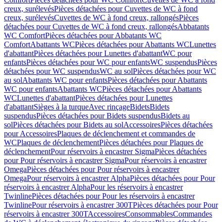
creux, surélevés
Pièces détachées pour Cuvettes de WC à fond
creux, surélevés
Cuvettes de WC à fond creux, rallongés
Pièces
détachées pour Cuvettes de WC à fond creux, rallongés
Abbatants
WC Comfort
Pièces détachées pour Abbatants WC
Comfort
Abattants WC
Pièces détachées pour Abattants WC
Lunettes
d'abattant
Pièces détachées pour Lunettes d'abattant
WC pour
enfants
Pièces détachées pour WC pour enfants
WC suspendus
Pièces
détachées pour WC suspendus
WC au sol
Pièces détachées pour WC
au sol
Abattants WC pour enfants
Pièces détachées pour Abattants
WC pour enfants
Abattants WC
Pièces détachées pour Abattants
WC
Lunettes d'abattant
Pièces détachées pour Lunettes
d'abattant
Sièges à la turque
Avec rinçage
Bidets
Bidets
suspendus
Pièces détachées pour Bidets suspendus
Bidets au
sol
Pièces détachées pour Bidets au sol
Accessoires
Pièces détachées
pour Accessoires
Plaques de déclenchement et commandes de
WC
Plaques de déclenchement
Pièces détachées pour Plaques de
déclenchement
Pour réservoirs à encastrer Sigma
Pièces détachées
pour Pour réservoirs à encastrer Sigma
Pour réservoirs à encastrer
Omega
Pièces détachées pour Pour réservoirs à encastrer
Omega
Pour réservoirs à encastrer Alpha
Pièces détachées pour Pour
réservoirs à encastrer Alpha
Pour les réservoirs à encastrer
Twinline
Pièces détachées pour Pour les réservoirs à encastrer
Twinline
Pour réservoirs à encastrer 300T
Pièces détachées pour Pour
réservoirs à encastrer 300T
Accessoires
Consommables
Commandes