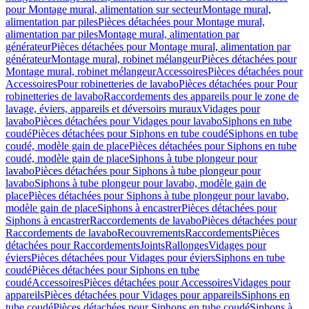
pour Montage mural, alimentation sur secteur
Montage mural,
alimentation par piles
Pièces détachées pour Montage mural,
alimentation par piles
Montage mural, alimentation par
générateur
Pièces détachées pour Montage mural, alimentation par
générateur
Montage mural, robinet mélangeur
Pièces détachées pour
Montage mural, robinet mélangeur
Accessoires
Pièces détachées pour
Accessoires
Pour robinetteries de lavabo
Pièces détachées pour Pour
robinetteries de lavabo
Raccordements des appareils pour le zone de
lavage, éviers, appareils et déversoirs muraux
Vidages pour
lavabo
Pièces détachées pour Vidages pour lavabo
Siphons en tube
coudé
Pièces détachées pour Siphons en tube coudé
Siphons en tube
coudé, modèle gain de place
Pièces détachées pour Siphons en tube
coudé, modèle gain de place
Siphons à tube plongeur pour
lavabo
Pièces détachées pour Siphons à tube plongeur pour
lavabo
Siphons à tube plongeur pour lavabo, modèle gain de
place
Pièces détachées pour Siphons à tube plongeur pour lavabo,
modèle gain de place
Siphons à encastrer
Pièces détachées pour
Siphons à encastrer
Raccordements de lavabo
Pièces détachées pour
Raccordements de lavabo
Recouvrements
Raccordements
Pièces
détachées pour Raccordements
Joints
Rallonges
Vidages pour
éviers
Pièces détachées pour Vidages pour éviers
Siphons en tube
coudé
Pièces détachées pour Siphons en tube
coudé
Accessoires
Pièces détachées pour Accessoires
Vidages pour
appareils
Pièces détachées pour Vidages pour appareils
Siphons en
tube coudé
Pièces détachées pour Siphons en tube coudé
Siphons à