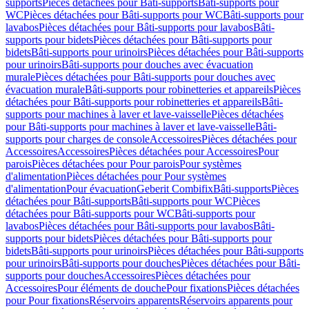
supports
Pièces détachées pour Bâti-supports
Bâti-supports pour
WC
Pièces détachées pour Bâti-supports pour WC
Bâti-supports pour
lavabos
Pièces détachées pour Bâti-supports pour lavabos
Bâti-
supports pour bidets
Pièces détachées pour Bâti-supports pour
bidets
Bâti-supports pour urinoirs
Pièces détachées pour Bâti-supports
pour urinoirs
Bâti-supports pour douches avec évacuation
murale
Pièces détachées pour Bâti-supports pour douches avec
évacuation murale
Bâti-supports pour robinetteries et appareils
Pièces
détachées pour Bâti-supports pour robinetteries et appareils
Bâti-
supports pour machines à laver et lave-vaisselle
Pièces détachées
pour Bâti-supports pour machines à laver et lave-vaisselle
Bâti-
supports pour charges de console
Accessoires
Pièces détachées pour
Accessoires
Accessoires
Pièces détachées pour Accessoires
Pour
parois
Pièces détachées pour Pour parois
Pour systèmes
d'alimentation
Pièces détachées pour Pour systèmes
d'alimentation
Pour évacuation
Geberit Combifix
Bâti-supports
Pièces
détachées pour Bâti-supports
Bâti-supports pour WC
Pièces
détachées pour Bâti-supports pour WC
Bâti-supports pour
lavabos
Pièces détachées pour Bâti-supports pour lavabos
Bâti-
supports pour bidets
Pièces détachées pour Bâti-supports pour
bidets
Bâti-supports pour urinoirs
Pièces détachées pour Bâti-supports
pour urinoirs
Bâti-supports pour douches
Pièces détachées pour Bâti-
supports pour douches
Accessoires
Pièces détachées pour
Accessoires
Pour éléments de douche
Pour fixations
Pièces détachées
pour Pour fixations
Réservoirs apparents
Réservoirs apparents pour