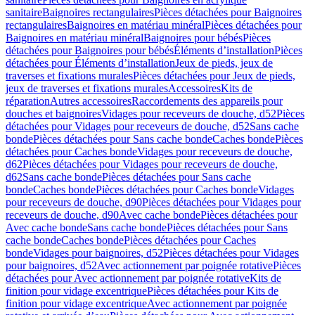
sanitaire
Baignoires rectangulaires
Pièces détachées pour Baignoires
rectangulaires
Baignoires en matériau minéral
Pièces détachées pour
Baignoires en matériau minéral
Baignoires pour bébés
Pièces
détachées pour Baignoires pour bébés
Éléments d’installation
Pièces
détachées pour Éléments d’installation
Jeux de pieds, jeux de
traverses et fixations murales
Pièces détachées pour Jeux de pieds,
jeux de traverses et fixations murales
Accessoires
Kits de
réparation
Autres accessoires
Raccordements des appareils pour
douches et baignoires
Vidages pour receveurs de douche, d52
Pièces
détachées pour Vidages pour receveurs de douche, d52
Sans cache
bonde
Pièces détachées pour Sans cache bonde
Caches bonde
Pièces
détachées pour Caches bonde
Vidages pour receveurs de douche,
d62
Pièces détachées pour Vidages pour receveurs de douche,
d62
Sans cache bonde
Pièces détachées pour Sans cache
bonde
Caches bonde
Pièces détachées pour Caches bonde
Vidages
pour receveurs de douche, d90
Pièces détachées pour Vidages pour
receveurs de douche, d90
Avec cache bonde
Pièces détachées pour
Avec cache bonde
Sans cache bonde
Pièces détachées pour Sans
cache bonde
Caches bonde
Pièces détachées pour Caches
bonde
Vidages pour baignoires, d52
Pièces détachées pour Vidages
pour baignoires, d52
Avec actionnement par poignée rotative
Pièces
détachées pour Avec actionnement par poignée rotative
Kits de
finition pour vidage excentrique
Pièces détachées pour Kits de
finition pour vidage excentrique
Avec actionnement par poignée