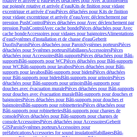
rotative et arrivée d’eau
Pièces détachées pour Avec actionnement
par poignée rotative et arrivée d’eau
Kits de finition pour vidage
excentrique et arrivée d’eau
Pièces détachées pour Kits de finition
pour vidage excentrique et arrivée d’eau
Avec déclenchement par
pression PushControl
Pièces détachées pour Avec déclenchement par
pression PushControl
Avec cache bonde
Pièces détachées pour Avec
cache bonde
Accessoires pour vidages pour baignoires
Alimentations
d’eau
Systèmes d'installation et de chasse d'eau
Geberit
Duofix
Parois
Pièces détachées pour Parois
Systèmes porteurs
Pièces
détachées pour Systèmes porteurs
Habillages
Accessoires
Pièces
détachées pour Accessoires
Bâti-supports
Pièces détachées pour Bâti-
supports
Bâti-supports pour WC
Pièces détachées pour Bâti-supports
pour WC
Bâti-supports pour lavabos
Pièces détachées pour Bâti-
supports pour lavabos
Bâti-supports pour bidets
Pièces détachées
pour Bâti-supports pour bidets
Bâti-supports pour urinoirs
Pièces
détachées pour Bâti-supports pour urinoirs
Bâti-supports pour
douches avec évacuation murale
Pièces détachées pour Bâti-supports
pour douches avec évacuation murale
Bâti-supports pour douches et
baignoires
Pièces détachées pour Bâti-supports pour douches et
baignoires
Bâti-supports pour robinetteries
Pièces détachées pour
Bâti-supports pour robinetteries
Bâti-supports pour charges de
console
Pièces détachées pour Bâti-supports pour charges de
console
Accessoires
Pièces détachées pour Accessoires
Geberit
GIS
Parois
Systèmes porteurs
Accessoires pour
préfabrications
Accessories for sound insulation
Habillages
Bâti-