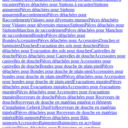
encastrer
Pièces détachées pour Siphons à encastrer
Siphons
apparents
Pièces détachées pour Siphons
apparents
Raccordements
Pièces détachées pour
Raccordements
Vidages pour déversoirs muraux
Pièces détachées
pour Vidages pour déversoirs muraux
Siphons
Pièces détachées pour
Siphons
Manchon de raccordement
Pièces détachées pour Manchon
de raccordement
Bondes
Pièces détachées pour
Bondes
Accessoires
Pièces détachées pour Accessoires
Douches et
baignoires
Douches
Evacuation des sols pour douches
Pièces
détachées pour Evacuation des sols pour douches
Canivelles de
douche
Pièces détachées pour Canivelles de douche
Accessoires pour
canivelles de douche
Pièces détachées pour Accessoires pour
canivelles de douche
Bondes pour douche de plain-pied
Pièces
détachées pour Bondes pour douche de plain-pied
Accessoires pour
bondes pour douche de plain-pied
Pièces détachées pour Accessoires
pour bondes pour douche de plain-pied
Évacuations murales
Pièces
détachées pour Évacuations murales
Accessoires pour évacuations
murales
Pièces détachées pour Accessoires pour évacuations
murales
Receveurs de douche
Pièces détachées pour Receveurs de
douche
Receveurs de douche en matériau minéral et éléments
d’installation Geberit DuoFix
Receveurs de douche en matériau
minéral
Pièces détachées pour Receveurs de douche en matériau
minéral
Bâti-supports
Pièces détachées pour Bâti-
supports
Accessoires
Baignoires
Baignoires en acrylique
sanitaire
Pièces détachées pour Baignoires en acrylique