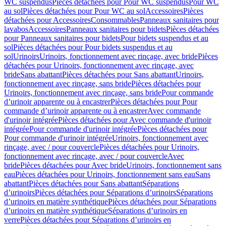
WC suspendus
Pièces détachées pour Pour WC suspendus
Pour WC
au sol
Pièces détachées pour Pour WC au sol
Accessoires
Pièces
détachées pour Accessoires
Consommables
Panneaux sanitaires pour
lavabos
Accessoires
Panneaux sanitaires pour bidets
Pièces détachées
pour Panneaux sanitaires pour bidets
Pour bidets suspendus et au
sol
Pièces détachées pour Pour bidets suspendus et au
sol
Urinoirs
Urinoirs, fonctionnement avec rinçage, avec bride
Pièces
détachées pour Urinoirs, fonctionnement avec rinçage, avec
bride
Sans abattant
Pièces détachées pour Sans abattant
Urinoirs,
fonctionnement avec rinçage, sans bride
Pièces détachées pour
Urinoirs, fonctionnement avec rinçage, sans bride
Pour commande
d’urinoir apparente ou à encastrer
Pièces détachées pour Pour
commande d’urinoir apparente ou à encastrer
Avec commande
d'urinoir intégrée
Pièces détachées pour Avec commande d'urinoir
intégrée
Pour commande d'urinoir intégrée
Pièces détachées pour
Pour commande d'urinoir intégrée
Urinoirs, fonctionnement avec
rinçage, avec / pour couvercle
Pièces détachées pour Urinoirs,
fonctionnement avec rinçage, avec / pour couvercle
Avec
bride
Pièces détachées pour Avec bride
Urinoirs, fonctionnement sans
eau
Pièces détachées pour Urinoirs, fonctionnement sans eau
Sans
abattant
Pièces détachées pour Sans abattant
Séparations
d’urinoirs
Pièces détachées pour Séparations d’urinoirs
Séparations
d’urinoirs en matière synthétique
Pièces détachées pour Séparations
d’urinoirs en matière synthétique
Séparations d’urinoirs en
verre
Pièces détachées pour Séparations d’urinoirs en