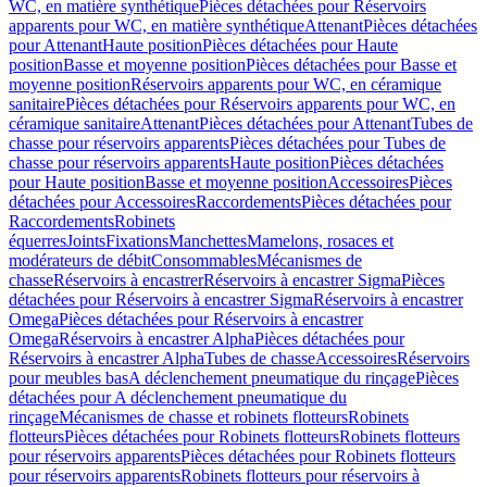
WC, en matière synthétique
Pièces détachées pour Réservoirs
apparents pour WC, en matière synthétique
Attenant
Pièces détachées
pour Attenant
Haute position
Pièces détachées pour Haute
position
Basse et moyenne position
Pièces détachées pour Basse et
moyenne position
Réservoirs apparents pour WC, en céramique
sanitaire
Pièces détachées pour Réservoirs apparents pour WC, en
céramique sanitaire
Attenant
Pièces détachées pour Attenant
Tubes de
chasse pour réservoirs apparents
Pièces détachées pour Tubes de
chasse pour réservoirs apparents
Haute position
Pièces détachées
pour Haute position
Basse et moyenne position
Accessoires
Pièces
détachées pour Accessoires
Raccordements
Pièces détachées pour
Raccordements
Robinets
équerres
Joints
Fixations
Manchettes
Mamelons, rosaces et
modérateurs de débit
Consommables
Mécanismes de
chasse
Réservoirs à encastrer
Réservoirs à encastrer Sigma
Pièces
détachées pour Réservoirs à encastrer Sigma
Réservoirs à encastrer
Omega
Pièces détachées pour Réservoirs à encastrer
Omega
Réservoirs à encastrer Alpha
Pièces détachées pour
Réservoirs à encastrer Alpha
Tubes de chasse
Accessoires
Réservoirs
pour meubles bas
A déclenchement pneumatique du rinçage
Pièces
détachées pour A déclenchement pneumatique du
rinçage
Mécanismes de chasse et robinets flotteurs
Robinets
flotteurs
Pièces détachées pour Robinets flotteurs
Robinets flotteurs
pour réservoirs apparents
Pièces détachées pour Robinets flotteurs
pour réservoirs apparents
Robinets flotteurs pour réservoirs à