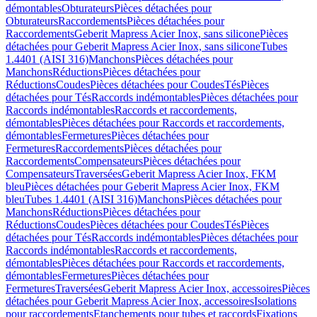
démontables
Obturateurs
Pièces détachées pour
Obturateurs
Raccordements
Pièces détachées pour
Raccordements
Geberit Mapress Acier Inox, sans silicone
Pièces
détachées pour Geberit Mapress Acier Inox, sans silicone
Tubes
1.4401 (AISI 316)
Manchons
Pièces détachées pour
Manchons
Réductions
Pièces détachées pour
Réductions
Coudes
Pièces détachées pour Coudes
Tés
Pièces
détachées pour Tés
Raccords indémontables
Pièces détachées pour
Raccords indémontables
Raccords et raccordements,
démontables
Pièces détachées pour Raccords et raccordements,
démontables
Fermetures
Pièces détachées pour
Fermetures
Raccordements
Pièces détachées pour
Raccordements
Compensateurs
Pièces détachées pour
Compensateurs
Traversées
Geberit Mapress Acier Inox, FKM
bleu
Pièces détachées pour Geberit Mapress Acier Inox, FKM
bleu
Tubes 1.4401 (AISI 316)
Manchons
Pièces détachées pour
Manchons
Réductions
Pièces détachées pour
Réductions
Coudes
Pièces détachées pour Coudes
Tés
Pièces
détachées pour Tés
Raccords indémontables
Pièces détachées pour
Raccords indémontables
Raccords et raccordements,
démontables
Pièces détachées pour Raccords et raccordements,
démontables
Fermetures
Pièces détachées pour
Fermetures
Traversées
Geberit Mapress Acier Inox, accessoires
Pièces
détachées pour Geberit Mapress Acier Inox, accessoires
Isolations
pour raccordements
Etanchements pour tubes et raccords
Fixations