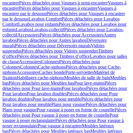
encastrer
Pièces détachées pour Vasques à semi-encastrer
Vasques à
encastrer
Pièces détachées pour Vasques à encastrer
Vasques à
encastrer par le dessous
Pièces détachées pour Vasques à encastrer
par le dessous
Lavabos Comfort
Pièces détachées pour Lavabos
Comfort
Lavabos pour enfants
Pièces détachées pour Lavabos pour
enfants
Lavabos
Lavabos-collectif
Pièces détachées pour Lavabos-
collectif
Accessoires
Pièces détachées pour Accessoires
Autres
lavabos
Pièces détachées pour Autres lavabos
Déversoirs
murals
Pièces détachées pour Déversoirs murals
Vidoirs
suspendus
Pièces détachées pour Vidoirs suspendus
Timbres
dʼoffice
Pièces détachées pour Timbres dʼoffice
Lavabos pour salles
de classe
Accessoires
Colonnes
Pièces détachées pour
Colonnes
Colonnes
Cache-siphons
Pièces détachées pour Cache-
siphons
Accessoires
Caches bonde
Porte-serviettes
Matériel de
fixation
Habillages cache-siphons
Meubles de salle de bain
Meubles
bas
Pièces détachées pour Meubles bas
Pour lave-mains
Pièces
détachées pour Pour lave-mains
Pour lavabos
Pièces détachées pour
Pour lavabos
Pour lavabos doubles
Pièces détachées pour Pour
lavabos doubles
Pour lavabos pour meuble
Pièces détachées pour
Pour lavabos pour meuble
Plans pour vasque
Pièces détachées pour
Plans pour vasque
Pour vasque à poser en forme de coupelle
Pièces
détachées pour Pour vasque à poser en forme de coupelle
Pour
vasque à poser rectangulaire
Pièces détachées pour Pour vasque à
poser rectangulaire
Pour vasque à encastrer
Meubles latéraux
bas
Pièces détachées pour Meubles latéraux bas
Meubles latéraux