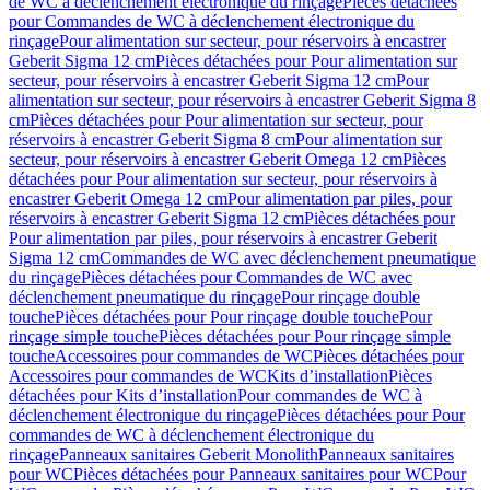
de WC à déclenchement électronique du rinçage
Pièces détachées
pour Commandes de WC à déclenchement électronique du
rinçage
Pour alimentation sur secteur, pour réservoirs à encastrer
Geberit Sigma 12 cm
Pièces détachées pour Pour alimentation sur
secteur, pour réservoirs à encastrer Geberit Sigma 12 cm
Pour
alimentation sur secteur, pour réservoirs à encastrer Geberit Sigma 8
cm
Pièces détachées pour Pour alimentation sur secteur, pour
réservoirs à encastrer Geberit Sigma 8 cm
Pour alimentation sur
secteur, pour réservoirs à encastrer Geberit Omega 12 cm
Pièces
détachées pour Pour alimentation sur secteur, pour réservoirs à
encastrer Geberit Omega 12 cm
Pour alimentation par piles, pour
réservoirs à encastrer Geberit Sigma 12 cm
Pièces détachées pour
Pour alimentation par piles, pour réservoirs à encastrer Geberit
Sigma 12 cm
Commandes de WC avec déclenchement pneumatique
du rinçage
Pièces détachées pour Commandes de WC avec
déclenchement pneumatique du rinçage
Pour rinçage double
touche
Pièces détachées pour Pour rinçage double touche
Pour
rinçage simple touche
Pièces détachées pour Pour rinçage simple
touche
Accessoires pour commandes de WC
Pièces détachées pour
Accessoires pour commandes de WC
Kits d’installation
Pièces
détachées pour Kits d’installation
Pour commandes de WC à
déclenchement électronique du rinçage
Pièces détachées pour Pour
commandes de WC à déclenchement électronique du
rinçage
Panneaux sanitaires Geberit Monolith
Panneaux sanitaires
pour WC
Pièces détachées pour Panneaux sanitaires pour WC
Pour