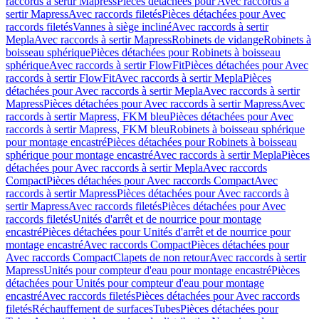
raccords à sertir Mapress
Pièces détachées pour Avec raccords à
sertir Mapress
Avec raccords filetés
Pièces détachées pour Avec
raccords filetés
Vannes à siège incliné
Avec raccords à sertir
Mepla
Avec raccords à sertir Mapress
Robinets de vidange
Robinets à
boisseau sphérique
Pièces détachées pour Robinets à boisseau
sphérique
Avec raccords à sertir FlowFit
Pièces détachées pour Avec
raccords à sertir FlowFit
Avec raccords à sertir Mepla
Pièces
détachées pour Avec raccords à sertir Mepla
Avec raccords à sertir
Mapress
Pièces détachées pour Avec raccords à sertir Mapress
Avec
raccords à sertir Mapress, FKM bleu
Pièces détachées pour Avec
raccords à sertir Mapress, FKM bleu
Robinets à boisseau sphérique
pour montage encastré
Pièces détachées pour Robinets à boisseau
sphérique pour montage encastré
Avec raccords à sertir Mepla
Pièces
détachées pour Avec raccords à sertir Mepla
Avec raccords
Compact
Pièces détachées pour Avec raccords Compact
Avec
raccords à sertir Mapress
Pièces détachées pour Avec raccords à
sertir Mapress
Avec raccords filetés
Pièces détachées pour Avec
raccords filetés
Unités d'arrêt et de nourrice pour montage
encastré
Pièces détachées pour Unités d'arrêt et de nourrice pour
montage encastré
Avec raccords Compact
Pièces détachées pour
Avec raccords Compact
Clapets de non retour
Avec raccords à sertir
Mapress
Unités pour compteur d'eau pour montage encastré
Pièces
détachées pour Unités pour compteur d'eau pour montage
encastré
Avec raccords filetés
Pièces détachées pour Avec raccords
filetés
Réchauffement de surfaces
Tubes
Pièces détachées pour