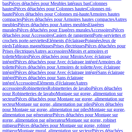
bas
Pièces détachées pour Meubles latéraux bas
Colonnes
hautes
Pièces détachées pour Colonnes hautes
Colonnes mi-
haute
Pièces détachées pour Colonnes mi-haute
Armoires hautes
compactes
Pièces détachées pour Armoires hautes compactes
Autres
meubles
Pièces détachées pour Autres meubles
Etagères
murales
Pièces détachées pour Etagères murales
Accessoires
Pièces
détachées pour Accessoires
Casiers de rangement
Porte-serviettes et
crochets porte-serviettes
Eléments d'éclairage
Poignées
Jeux de
pieds
Tableaus magnétiques
Prises électriques
Pièces détachées pour
Prises électriques
Autres accessoires
Miroirs et armoires et
toilette
Miroirs
Pièces détachées pour Miroirs
Avec éclairage
intégré
Pièces détachées pour Avec éclairage intégré
Armoires de
toilette
Pièces détachées pour Armoires de toilette
Avec éclairage
intégré
Pièces détachées pour Avec éclairage intégré
Sans éclairage
intégré
Pièces détachées pour Sans éclairage
intégré
Accessoires
Eléments d'éclairage
Autres
accessoires
Robinetteries
Robinetteries de lavabo
Pièces détachées
pour Robinetteries de lavabo
Montage sur gorge, alimentation sur
secteur
Pièces détachées pour Montage sur gorge, alimentation sur
secteur
Montage sur gorge, alimentation par piles
Pièces détachées
pour Montage sur gorge, alimentation par piles
Montage sur gorge,
alimentation par génerateur
Pièces détachées pour Montage sur
gorge, alimentation par génerateur
Montage sur gorge, robinet
mitigeur
Pièces détachées pour Montage sur gorge, robinet
mitigeur
Montage mural, alimentation sur secteur
Pièces détachées