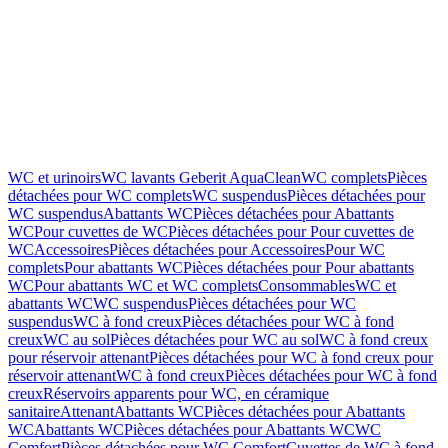
WC et urinoirs
WC lavants Geberit AquaClean
WC complets
Pièces
détachées pour WC complets
WC suspendus
Pièces détachées pour
WC suspendus
Abattants WC
Pièces détachées pour Abattants
WC
Pour cuvettes de WC
Pièces détachées pour Pour cuvettes de
WC
Accessoires
Pièces détachées pour Accessoires
Pour WC
complets
Pour abattants WC
Pièces détachées pour Pour abattants
WC
Pour abattants WC et WC complets
Consommables
WC et
abattants WC
WC suspendus
Pièces détachées pour WC
suspendus
WC à fond creux
Pièces détachées pour WC à fond
creux
WC au sol
Pièces détachées pour WC au sol
WC à fond creux
pour réservoir attenant
Pièces détachées pour WC à fond creux pour
réservoir attenant
WC à fond creux
Pièces détachées pour WC à fond
creux
Réservoirs apparents pour WC, en céramique
sanitaire
Attenant
Abattants WC
Pièces détachées pour Abattants
WC
Abattants WC
Pièces détachées pour Abattants WC
WC
Comfort
Pièces détachées pour WC Comfort
Cuvettes de WC à fond