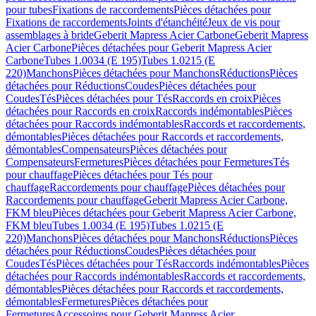
pour tubes
Fixations de raccordements
Pièces détachées pour
Fixations de raccordements
Joints d'étanchéité
Jeux de vis pour
assemblages à bride
Geberit Mapress Acier Carbone
Geberit Mapress
Acier Carbone
Pièces détachées pour Geberit Mapress Acier
Carbone
Tubes 1.0034 (E 195)
Tubes 1.0215 (E
220)
Manchons
Pièces détachées pour Manchons
Réductions
Pièces
détachées pour Réductions
Coudes
Pièces détachées pour
Coudes
Tés
Pièces détachées pour Tés
Raccords en croix
Pièces
détachées pour Raccords en croix
Raccords indémontables
Pièces
détachées pour Raccords indémontables
Raccords et raccordements,
démontables
Pièces détachées pour Raccords et raccordements,
démontables
Compensateurs
Pièces détachées pour
Compensateurs
Fermetures
Pièces détachées pour Fermetures
Tés
pour chauffage
Pièces détachées pour Tés pour
chauffage
Raccordements pour chauffage
Pièces détachées pour
Raccordements pour chauffage
Geberit Mapress Acier Carbone,
FKM bleu
Pièces détachées pour Geberit Mapress Acier Carbone,
FKM bleu
Tubes 1.0034 (E 195)
Tubes 1.0215 (E
220)
Manchons
Pièces détachées pour Manchons
Réductions
Pièces
détachées pour Réductions
Coudes
Pièces détachées pour
Coudes
Tés
Pièces détachées pour Tés
Raccords indémontables
Pièces
détachées pour Raccords indémontables
Raccords et raccordements,
démontables
Pièces détachées pour Raccords et raccordements,
démontables
Fermetures
Pièces détachées pour
Fermetures
Accessoires pour Geberit Mapress Acier