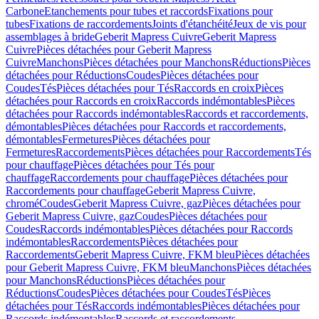
Carbone
Etanchements pour tubes et raccords
Fixations pour
tubes
Fixations de raccordements
Joints d'étanchéité
Jeux de vis pour
assemblages à bride
Geberit Mapress Cuivre
Geberit Mapress
Cuivre
Pièces détachées pour Geberit Mapress
Cuivre
Manchons
Pièces détachées pour Manchons
Réductions
Pièces
détachées pour Réductions
Coudes
Pièces détachées pour
Coudes
Tés
Pièces détachées pour Tés
Raccords en croix
Pièces
détachées pour Raccords en croix
Raccords indémontables
Pièces
détachées pour Raccords indémontables
Raccords et raccordements,
démontables
Pièces détachées pour Raccords et raccordements,
démontables
Fermetures
Pièces détachées pour
Fermetures
Raccordements
Pièces détachées pour Raccordements
Tés
pour chauffage
Pièces détachées pour Tés pour
chauffage
Raccordements pour chauffage
Pièces détachées pour
Raccordements pour chauffage
Geberit Mapress Cuivre,
chromé
Coudes
Geberit Mapress Cuivre, gaz
Pièces détachées pour
Geberit Mapress Cuivre, gaz
Coudes
Pièces détachées pour
Coudes
Raccords indémontables
Pièces détachées pour Raccords
indémontables
Raccordements
Pièces détachées pour
Raccordements
Geberit Mapress Cuivre, FKM bleu
Pièces détachées
pour Geberit Mapress Cuivre, FKM bleu
Manchons
Pièces détachées
pour Manchons
Réductions
Pièces détachées pour
Réductions
Coudes
Pièces détachées pour Coudes
Tés
Pièces
détachées pour Tés
Raccords indémontables
Pièces détachées pour
Raccords indémontables
Raccords et raccordements,