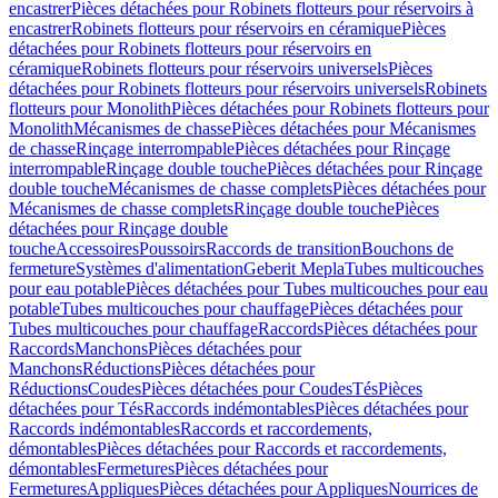
encastrer
Pièces détachées pour Robinets flotteurs pour réservoirs à
encastrer
Robinets flotteurs pour réservoirs en céramique
Pièces
détachées pour Robinets flotteurs pour réservoirs en
céramique
Robinets flotteurs pour réservoirs universels
Pièces
détachées pour Robinets flotteurs pour réservoirs universels
Robinets
flotteurs pour Monolith
Pièces détachées pour Robinets flotteurs pour
Monolith
Mécanismes de chasse
Pièces détachées pour Mécanismes
de chasse
Rinçage interrompable
Pièces détachées pour Rinçage
interrompable
Rinçage double touche
Pièces détachées pour Rinçage
double touche
Mécanismes de chasse complets
Pièces détachées pour
Mécanismes de chasse complets
Rinçage double touche
Pièces
détachées pour Rinçage double
touche
Accessoires
Poussoirs
Raccords de transition
Bouchons de
fermeture
Systèmes d'alimentation
Geberit Mepla
Tubes multicouches
pour eau potable
Pièces détachées pour Tubes multicouches pour eau
potable
Tubes multicouches pour chauffage
Pièces détachées pour
Tubes multicouches pour chauffage
Raccords
Pièces détachées pour
Raccords
Manchons
Pièces détachées pour
Manchons
Réductions
Pièces détachées pour
Réductions
Coudes
Pièces détachées pour Coudes
Tés
Pièces
détachées pour Tés
Raccords indémontables
Pièces détachées pour
Raccords indémontables
Raccords et raccordements,
démontables
Pièces détachées pour Raccords et raccordements,
démontables
Fermetures
Pièces détachées pour
Fermetures
Appliques
Pièces détachées pour Appliques
Nourrices de