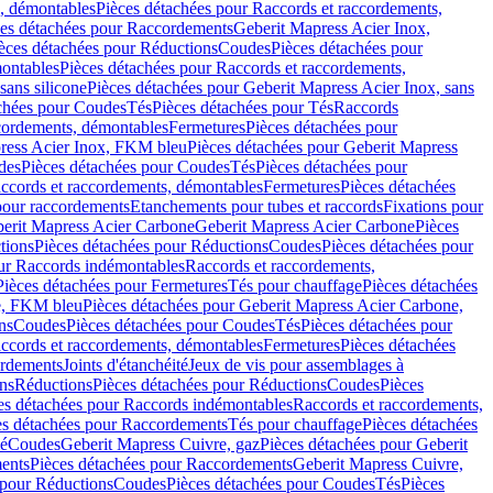
, démontables
Pièces détachées pour Raccords et raccordements,
ces détachées pour Raccordements
Geberit Mapress Acier Inox,
èces détachées pour Réductions
Coudes
Pièces détachées pour
montables
Pièces détachées pour Raccords et raccordements,
sans silicone
Pièces détachées pour Geberit Mapress Acier Inox, sans
chées pour Coudes
Tés
Pièces détachées pour Tés
Raccords
ccordements, démontables
Fermetures
Pièces détachées pour
ress Acier Inox, FKM bleu
Pièces détachées pour Geberit Mapress
des
Pièces détachées pour Coudes
Tés
Pièces détachées pour
accords et raccordements, démontables
Fermetures
Pièces détachées
 pour raccordements
Etanchements pour tubes et raccords
Fixations pour
erit Mapress Acier Carbone
Geberit Mapress Acier Carbone
Pièces
tions
Pièces détachées pour Réductions
Coudes
Pièces détachées pour
ur Raccords indémontables
Raccords et raccordements,
Pièces détachées pour Fermetures
Tés pour chauffage
Pièces détachées
e, FKM bleu
Pièces détachées pour Geberit Mapress Acier Carbone,
ns
Coudes
Pièces détachées pour Coudes
Tés
Pièces détachées pour
accords et raccordements, démontables
Fermetures
Pièces détachées
ordements
Joints d'étanchéité
Jeux de vis pour assemblages à
ns
Réductions
Pièces détachées pour Réductions
Coudes
Pièces
es détachées pour Raccords indémontables
Raccords et raccordements,
es détachées pour Raccordements
Tés pour chauffage
Pièces détachées
mé
Coudes
Geberit Mapress Cuivre, gaz
Pièces détachées pour Geberit
ents
Pièces détachées pour Raccordements
Geberit Mapress Cuivre,
 pour Réductions
Coudes
Pièces détachées pour Coudes
Tés
Pièces