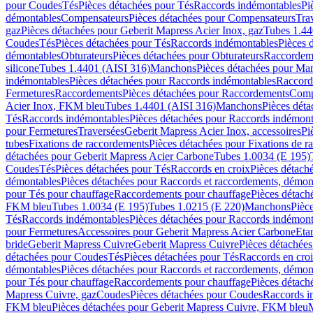
pour Coudes
Tés
Pièces détachées pour Tés
Raccords indémontables
Pi
démontables
Compensateurs
Pièces détachées pour Compensateurs
Tra
gaz
Pièces détachées pour Geberit Mapress Acier Inox, gaz
Tubes 1.44
Coudes
Tés
Pièces détachées pour Tés
Raccords indémontables
Pièces 
démontables
Obturateurs
Pièces détachées pour Obturateurs
Raccordem
silicone
Tubes 1.4401 (AISI 316)
Manchons
Pièces détachées pour Ma
indémontables
Pièces détachées pour Raccords indémontables
Raccord
Fermetures
Raccordements
Pièces détachées pour Raccordements
Comp
Acier Inox, FKM bleu
Tubes 1.4401 (AISI 316)
Manchons
Pièces dét
Tés
Raccords indémontables
Pièces détachées pour Raccords indémont
pour Fermetures
Traversées
Geberit Mapress Acier Inox, accessoires
Pi
tubes
Fixations de raccordements
Pièces détachées pour Fixations de 
détachées pour Geberit Mapress Acier Carbone
Tubes 1.0034 (E 195)
Coudes
Tés
Pièces détachées pour Tés
Raccords en croix
Pièces détach
démontables
Pièces détachées pour Raccords et raccordements, démon
pour Tés pour chauffage
Raccordements pour chauffage
Pièces détach
FKM bleu
Tubes 1.0034 (E 195)
Tubes 1.0215 (E 220)
Manchons
Pièc
Tés
Raccords indémontables
Pièces détachées pour Raccords indémont
pour Fermetures
Accessoires pour Geberit Mapress Acier Carbone
Eta
bride
Geberit Mapress Cuivre
Geberit Mapress Cuivre
Pièces détachée
détachées pour Coudes
Tés
Pièces détachées pour Tés
Raccords en cro
démontables
Pièces détachées pour Raccords et raccordements, démon
pour Tés pour chauffage
Raccordements pour chauffage
Pièces détach
Mapress Cuivre, gaz
Coudes
Pièces détachées pour Coudes
Raccords i
FKM bleu
Pièces détachées pour Geberit Mapress Cuivre, FKM bleu