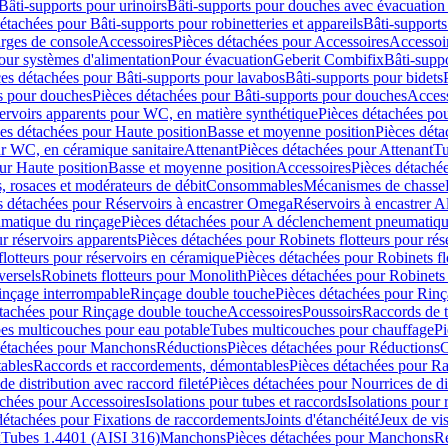
Bâti-supports pour urinoirs
Bâti-supports pour douches avec évacuation
étachées pour Bâti-supports pour robinetteries et appareils
Bâti-supports
arges de console
Accessoires
Pièces détachées pour Accessoires
Accessoi
our systèmes d'alimentation
Pour évacuation
Geberit Combifix
Bâti-supp
es détachées pour Bâti-supports pour lavabos
Bâti-supports pour bidets
s pour douches
Pièces détachées pour Bâti-supports pour douches
Access
ervoirs apparents pour WC, en matière synthétique
Pièces détachées po
es détachées pour Haute position
Basse et moyenne position
Pièces déta
ur WC, en céramique sanitaire
Attenant
Pièces détachées pour Attenant
Tu
ur Haute position
Basse et moyenne position
Accessoires
Pièces détaché
 rosaces et modérateurs de débit
Consommables
Mécanismes de chasse
s détachées pour Réservoirs à encastrer Omega
Réservoirs à encastrer A
matique du rinçage
Pièces détachées pour A déclenchement pneumatiqu
ur réservoirs apparents
Pièces détachées pour Robinets flotteurs pour rés
flotteurs pour réservoirs en céramique
Pièces détachées pour Robinets fl
versels
Robinets flotteurs pour Monolith
Pièces détachées pour Robinets 
inçage interrompable
Rinçage double touche
Pièces détachées pour Rin
étachées pour Rinçage double touche
Accessoires
Poussoirs
Raccords de t
es multicouches pour eau potable
Tubes multicouches pour chauffage
Pi
détachées pour Manchons
Réductions
Pièces détachées pour Réductions
C
ables
Raccords et raccordements, démontables
Pièces détachées pour R
de distribution avec raccord fileté
Pièces détachées pour Nourrices de dis
achées pour Accessoires
Isolations pour tubes et raccords
Isolations pour
détachées pour Fixations de raccordements
Joints d'étanchéité
Jeux de vi
x
Tubes 1.4401 (AISI 316)
Manchons
Pièces détachées pour Manchons
R