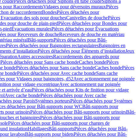
e coudé
Pièces détachées pour Siphons en tube coudé
Siphons à
es pour Raccordements
Vidages pour déversoirs muraux
Pièces
chon de raccordement
Bondes
Pièces détachées pour
 Evacuation des sols pour douches
Canivelles de douche
Pièces
es pour douche de plain-pied
Pièces détachées pour Bondes pour
n-pied
Évacuations murales
Pièces détachées pour Évacuations
hées pour Receveurs de douche
Receveurs de douche en matériau
tériau minéral
Bâti-supports
Pièces détachées pour Bâti-
res
Pièces détachées pour Baignoires rectangulaires
Baignoires en
ments d’installation
Pièces détachées pour Éléments d’installation
Jeux
éparation
Autres accessoires
Raccordements des appareils pour
e
Pièces détachées pour Sans cache bonde
Caches bonde
Pièces
he bonde
Pièces détachées pour Sans cache bonde
Caches bonde
Pièces
he bonde
Pièces détachées pour Avec cache bonde
Sans cache
ées pour Vidages pour baignoires, d52
Avec actionnement par poignée
inition pour vidage excentrique
Avec actionnement par poignée
 et arrivée d’eau
Pièces détachées pour Kits de finition pour vidage
rol
Avec cache bonde
Pièces détachées pour Avec cache
achées pour Parois
Systèmes porteurs
Pièces détachées pour Systèmes
ces détachées pour Bâti-supports pour WC
Bâti-supports pour
ts pour urinoirs
Pièces détachées pour Bâti-supports pour urinoirs
Bâti-
douches et baignoires
Pièces détachées pour Bâti-supports pour
nsole
Pièces détachées pour Bâti-supports pour charges de
ound insulation
Habillages
Bâti-supports
Pièces détachées pour Bâti-
 pour lavabos
Bâti-supports pour bidets
Pièces détachées pour Bâti-