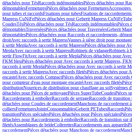
détachées pour Tés
Raccords indémontables
Pièces détachées pour Ra
démontables
Fermetures
Pièces détachées pour Fermetures
Accessoires
pour tubes et raccords
Fixations pour tubes
Fixations de raccordements
Mapress CuNiFe
Pièces détachées pour Geberit Mapress CuNiFe
Tube
Coudes
Tés
Pièces détachées pour Tés
Raccords indémontables
Pièces 
démontables
Traversées
Pièces détachées pour Traversées
Geberit Map
démontables
Pièces détachées pour Raccords et raccordements, démon
droit
Avec raccords à sertir Mapress
Vannes à siège droit pour montage
à sertir Mepla
Avec raccords à sertir Mapress
Pièces détachées pour Ave
Mepla
Avec raccords à sertir Mapress
Robinets de vidange
Robinets à 
sertir FlowFit
Avec raccords à sertir Mepla
Pièces détachées pour Avec 
FKM bleu
Pièces détachées pour Avec raccords à sertir Mapress, FK
raccords à sertir Mepla
Pièces détachées pour Avec raccords à sertir M
raccords à sertir Mapress
Avec raccords filetés
Pièces détachées pour Av
encastré
Avec raccords Compact
Pièces détachées pour Avec raccords
pour compteur d'eau pour montage encastré
Avec raccords filetés
Pièce
distribution
Nourrices de distribution pour chauffage au sol
Systèmes d
détachées pour Pièces de nettoyage
Pièces SuperTube
Coudes
Pièces sp
Raccordements à emboîter
Raccords de serrage
Raccords de transition 
détachées pour Coudes de raccordement
Manchons de raccordement à
colliers
Fermetures
Joints
Consommables
Geberit PE
Tubes
Raccords
Piè
transition
Pièces spéciales
Pièces détachées pour Pièces spéciales
Pièce
détachées pour Raccordements à emboîter
Raccords de transition sur d
filetés
Assemblages de bride
Collerettes
Raccordements aux appareils
Pi
raccordement
Pièces détachées pour Manchons de raccordement
Manch