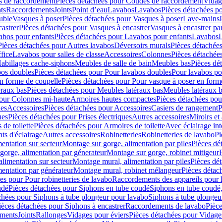
 de raccordement
Pièces détachées pour Coudes de raccordement
Vidag
ts
Raccordements
Joints
Point d’eau
Lavabos
Lavabos
Pièces détachées p
uble
Vasques à poser
Pièces détachées pour Vasques à poser
Lave-mains
astrer
Pièces détachées pour Vasques à encastrer
Vasques à encastrer pa
abos pour enfants
Pièces détachées pour Lavabos pour enfants
Lavabos
L
Pièces détachées pour Autres lavabos
Déversoirs murals
Pièces détachée
fice
Lavabos pour salles de classe
Accessoires
Colonnes
Pièces détachée
abillages cache-siphons
Meubles de salle de bain
Meubles bas
Pièces dé
bos doubles
Pièces détachées pour Pour lavabos doubles
Pour lavabos p
n forme de coupelle
Pièces détachées pour Pour vasque à poser en form
éraux bas
Pièces détachées pour Meubles latéraux bas
Meubles latéraux 
pour Colonnes mi-haute
Armoires hautes compactes
Pièces détachées po
les
Accessoires
Pièces détachées pour Accessoires
Casiers de rangement
P
ues
Pièces détachées pour Prises électriques
Autres accessoires
Miroirs et 
de toilette
Pièces détachées pour Armoires de toilette
Avec éclairage int
ts d'éclairage
Autres accessoires
Robinetteries
Robinetteries de lavabo
Pi
entation sur secteur
Montage sur gorge, alimentation par piles
Pièces dé
gorge, alimentation par génerateur
Montage sur gorge, robinet mitigeur
limentation sur secteur
Montage mural, alimentation par piles
Pièces dé
entation par générateur
Montage mural, robinet mélangeur
Pièces détac
es pour Pour robinetteries de lavabo
Raccordements des appareils pour l
udé
Pièces détachées pour Siphons en tube coudé
Siphons en tube coudé,
chées pour Siphons à tube plongeur pour lavabo
Siphons à tube plongeu
ièces détachées pour Siphons à encastrer
Raccordements de lavabo
Pièc
ements
Joints
Rallonges
Vidages pour éviers
Pièces détachées pour Vidage