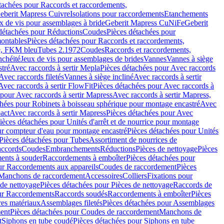
tachées pour Raccords et raccordements,
Geberit Mapress Cuivre
Isolations pour raccordements
Etanchements
x de vis pour assemblages à bride
Geberit Mapress CuNiFe
Geberit
détachées pour Réductions
Coudes
Pièces détachées pour
montables
Pièces détachées pour Raccords et raccordements,
e, FKM bleu
Tubes 2.1972
Coudes
Raccords et raccordements,
nchéité
Jeux de vis pour assemblages de brides
Vannes
Vannes à siège
stré
Avec raccords à sertir Mepla
Pièces détachées pour Avec raccords
Avec raccords filetés
Vannes à siège incliné
Avec raccords à sertir
Avec raccords à sertir FlowFit
Pièces détachées pour Avec raccords à
 pour Avec raccords à sertir Mapress
Avec raccords à sertir Mapress,
chées pour Robinets à boisseau sphérique pour montage encastré
Avec
act
Avec raccords à sertir Mapress
Pièces détachées pour Avec
ièces détachées pour Unités d'arrêt et de nourrice pour montage
ur compteur d'eau pour montage encastré
Pièces détachées pour Unités
Pièces détachées pour Tubes
Assortiment de nourrices de
accords
Coudes
Embranchements
Réductions
Pièces de nettoyage
Pièces
ents à souder
Raccordements à emboîter
Pièces détachées pour
ur Raccordements aux appareils
Coudes de raccordement
Pièces
Manchons de raccordement
Accessoires
Colliers
Fixations pour
 de nettoyage
Pièces détachées pour Pièces de nettoyage
Raccords de
ur Raccordements
Raccords soudés
Raccordements à emboîter
Pièces
res matériaux
Assemblages filetés
Pièces détachées pour Assemblages
ent
Pièces détachées pour Coudes de raccordement
Manchons de
t
Siphons en tube coudé
Pièces détachées pour Siphons en tube