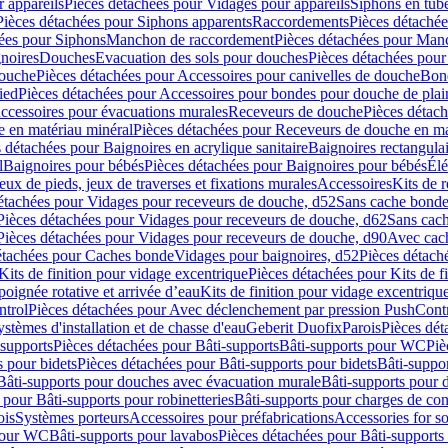
 appareils
Pièces détachées pour Vidages pour appareils
Siphons en tub
Pièces détachées pour Siphons apparents
Raccordements
Pièces détaché
ées pour Siphons
Manchon de raccordement
Pièces détachées pour Man
noires
Douches
Evacuation des sols pour douches
Pièces détachées pour
douche
Pièces détachées pour Accessoires pour canivelles de douche
Bond
ied
Pièces détachées pour Accessoires pour bondes pour douche de plai
ccessoires pour évacuations murales
Receveurs de douche
Pièces détac
 en matériau minéral
Pièces détachées pour Receveurs de douche en ma
 détachées pour Baignoires en acrylique sanitaire
Baignoires rectangulai
l
Baignoires pour bébés
Pièces détachées pour Baignoires pour bébés
Élé
eux de pieds, jeux de traverses et fixations murales
Accessoires
Kits de r
étachées pour Vidages pour receveurs de douche, d52
Sans cache bond
Pièces détachées pour Vidages pour receveurs de douche, d62
Sans cac
Pièces détachées pour Vidages pour receveurs de douche, d90
Avec cac
étachées pour Caches bonde
Vidages pour baignoires, d52
Pièces détach
Kits de finition pour vidage excentrique
Pièces détachées pour Kits de f
oignée rotative et arrivée d’eau
Kits de finition pour vidage excentrique
ntrol
Pièces détachées pour Avec déclenchement par pression PushCont
ystèmes d'installation et de chasse d'eau
Geberit Duofix
Parois
Pièces dét
-supports
Pièces détachées pour Bâti-supports
Bâti-supports pour WC
Piè
s pour bidets
Pièces détachées pour Bâti-supports pour bidets
Bâti-suppor
Bâti-supports pour douches avec évacuation murale
Bâti-supports pour 
 pour Bâti-supports pour robinetteries
Bâti-supports pour charges de co
ois
Systèmes porteurs
Accessoires pour préfabrications
Accessories for s
 pour WC
Bâti-supports pour lavabos
Pièces détachées pour Bâti-supports