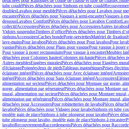
détachées pour Rallonges de coude de chasse et tube de chasse
Coudes
tube coudé
Pièces détachées pour Siphons en tube coudé
Recouvremen
doubles
Lavabos pour meuble
Pièces détachées pour Lavabos pour me
encastrer
Pièces détachées pour Vasques à semi-encastrer
Vasques à enc
dessous
Lavabos Comfort
Pièces détachées pour Lavabos Comfort
Lav
collectif
Accessoires
Pièces détachées pour Accessoires
Autres lavabos
Vidoirs suspendus
Timbres dʼoffice
Pièces détachées pour Timbres dʼof
siphons
Accessoires
Caches bonde
Porte-serviettes
Matériel de fixation
H
lave-mains
Pour lavabos
Pièces détachées pour Pour lavabos
Pour lava
vasque
Pièces détachées pour Plans pour vasque
Pour vasque à poser e
Pour vasque à poser rectangulaire
Pour vasque à encastrer
Meubles lat
détachées pour Colonnes hautes
Colonnes mi-haute
Pièces détachées 
Autres meubles
Etagères murales
Pièces détachées pour Etagères mura
d'éclairage
Poignées
Jeux de pieds
Tableaus magnétiques
Prises électriq
éclairage intégré
Pièces détachées pour Avec éclairage intégré
Armoires 
intégré
Pièces détachées pour Sans éclairage intégré
Accessoires
Elémen
alimentation sur secteur
Pièces détachées pour Montage sur gorge, alim
gorge, alimentation par génerateur
Pièces détachées pour Montage sur 
mural, alimentation sur secteur
Pièces détachées pour Montage mural, a
alimentation par générateur
Pièces détachées pour Montage mural, alim
détachées pour Accessoires
Pour robinetteries de lavabo
Pièces détaché
lavabo
Pièces détachées pour Vidages pour lavabo
Siphons en tube co
modèle gain de place
Siphons à tube plongeur pour lavabo
Pièces déta
tube plongeur pour lavabo, modèle gain de place
Siphons à encastrer
P
lavabo
Recouvrements
Raccordements
Pièces détachées pour Raccord