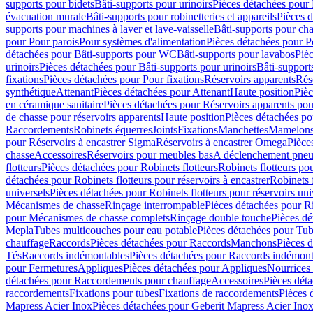
supports pour bidets
Bâti-supports pour urinoirs
Pièces détachées pour 
évacuation murale
Bâti-supports pour robinetteries et appareils
Pièces d
supports pour machines à laver et lave-vaisselle
Bâti-supports pour ch
pour Pour parois
Pour systèmes d'alimentation
Pièces détachées pour P
détachées pour Bâti-supports pour WC
Bâti-supports pour lavabos
Pièc
urinoirs
Pièces détachées pour Bâti-supports pour urinoirs
Bâti-support
fixations
Pièces détachées pour Pour fixations
Réservoirs apparents
Rés
synthétique
Attenant
Pièces détachées pour Attenant
Haute position
Pièc
en céramique sanitaire
Pièces détachées pour Réservoirs apparents po
de chasse pour réservoirs apparents
Haute position
Pièces détachées po
Raccordements
Robinets équerres
Joints
Fixations
Manchettes
Mamelons,
pour Réservoirs à encastrer Sigma
Réservoirs à encastrer Omega
Pièce
chasse
Accessoires
Réservoirs pour meubles bas
A déclenchement pneu
flotteurs
Pièces détachées pour Robinets flotteurs
Robinets flotteurs po
détachées pour Robinets flotteurs pour réservoirs à encastrer
Robinets 
universels
Pièces détachées pour Robinets flotteurs pour réservoirs uni
Mécanismes de chasse
Rinçage interrompable
Pièces détachées pour R
pour Mécanismes de chasse complets
Rinçage double touche
Pièces d
Mepla
Tubes multicouches pour eau potable
Pièces détachées pour Tub
chauffage
Raccords
Pièces détachées pour Raccords
Manchons
Pièces 
Tés
Raccords indémontables
Pièces détachées pour Raccords indémont
pour Fermetures
Appliques
Pièces détachées pour Appliques
Nourrices 
détachées pour Raccordements pour chauffage
Accessoires
Pièces dét
raccordements
Fixations pour tubes
Fixations de raccordements
Pièces 
Mapress Acier Inox
Pièces détachées pour Geberit Mapress Acier Ino