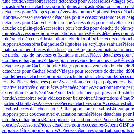
tube coudé
Accessoires
Pièces détachées pour Accessoires
Vidages pour
encastrer
Pièces détachées pour Siphons à encastrer
Siphons apparents
détachées pour Vidages pour déversoirs muraux
Siphons
Pièces détach
Bondes
Accessoires
Pièces détachées pour Accessoires
Douches et baig
détachées pour Canivelles de douche
Accessoires pour canivelles de 
douche de plain-pied
Accessoires pour bondes pour douche de plain-p
murales
Accessoires pour évacuations murales
Pièces détachées pour A
minéral et éléments d’installation Geberit DuoFix
Receveurs de douche
supports
Accessoires
Baignoires
Baignoires en acrylique sanitaire
Pièces
matériau minéral
Pièces détachées pour Baignoires en matériau minéra
de pieds, jeux de traverses et fixations murales
Pièces détachées pour J
douches et baignoires
Vidages pour receveurs de douche, d52
Pièces d
détachées pour Caches bonde
Vidages pour receveurs de douche, d62
détachées pour Caches bonde
Vidages pour receveurs de douche, d90
bonde
Pièces détachées pour Sans cache bonde
Caches bonde
Pièces d
rotative
Pièces détachées pour Avec actionnement par poignée rotative
rotative et arrivée d’eau
Pièces détachées pour Avec actionnement par p
excentrique et arrivée d’eau
Avec déclenchement par pression PushCo
bonde
Accessoires pour vidages pour baignoires
Alimentations d’eau
S
porteurs
Habillages
Accessoires
Pièces détachées pour Accessoires
Bâti
lavabos
Pièces détachées pour Bâti-supports pour lavabos
Bâti-support
supports pour douches avec évacuation murale
Pièces détachées pour 
douches et baignoires
Bâti-supports pour robinetteries
Pièces détachées
console
Accessoires
Pièces détachées pour Accessoires
Geberit GIS
Par
supports
Bâti-supports pour WC
Pièces détachées pour Bâti-supports