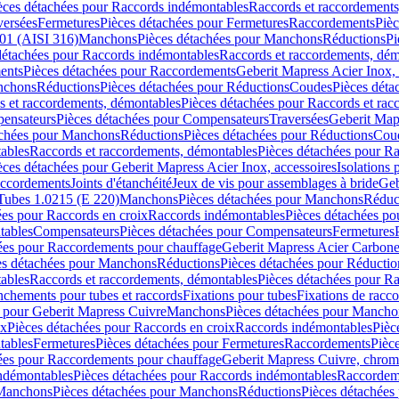
èces détachées pour Raccords indémontables
Raccords et raccordements
versées
Fermetures
Pièces détachées pour Fermetures
Raccordements
Piè
01 (AISI 316)
Manchons
Pièces détachées pour Manchons
Réductions
Pi
détachées pour Raccords indémontables
Raccords et raccordements, dé
ents
Pièces détachées pour Raccordements
Geberit Mapress Acier Inox, 
nchons
Réductions
Pièces détachées pour Réductions
Coudes
Pièces déta
s et raccordements, démontables
Pièces détachées pour Raccords et ra
ensateurs
Pièces détachées pour Compensateurs
Traversées
Geberit Map
achées pour Manchons
Réductions
Pièces détachées pour Réductions
Cou
ables
Raccords et raccordements, démontables
Pièces détachées pour R
èces détachées pour Geberit Mapress Acier Inox, accessoires
Isolations
raccordements
Joints d'étanchéité
Jeux de vis pour assemblages à bride
Geb
Tubes 1.0215 (E 220)
Manchons
Pièces détachées pour Manchons
Réduc
ées pour Raccords en croix
Raccords indémontables
Pièces détachées po
tables
Compensateurs
Pièces détachées pour Compensateurs
Fermetures
ées pour Raccordements pour chauffage
Geberit Mapress Acier Carbon
es détachées pour Manchons
Réductions
Pièces détachées pour Réductio
ables
Raccords et raccordements, démontables
Pièces détachées pour R
nchements pour tubes et raccords
Fixations pour tubes
Fixations de racc
s pour Geberit Mapress Cuivre
Manchons
Pièces détachées pour Mancho
ix
Pièces détachées pour Raccords en croix
Raccords indémontables
Pièc
tables
Fermetures
Pièces détachées pour Fermetures
Raccordements
Pièc
ées pour Raccordements pour chauffage
Geberit Mapress Cuivre, chro
ndémontables
Pièces détachées pour Raccords indémontables
Raccordem
Manchons
Pièces détachées pour Manchons
Réductions
Pièces détachées