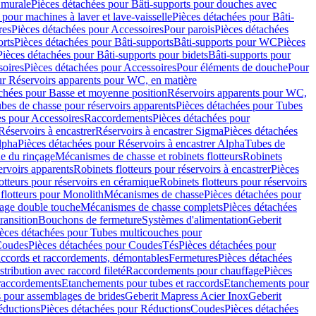
 murale
Pièces détachées pour Bâti-supports pour douches avec
 pour machines à laver et lave-vaisselle
Pièces détachées pour Bâti-
res
Pièces détachées pour Accessoires
Pour parois
Pièces détachées
orts
Pièces détachées pour Bâti-supports
Bâti-supports pour WC
Pièces
Pièces détachées pour Bâti-supports pour bidets
Bâti-supports pour
oires
Pièces détachées pour Accessoires
Pour éléments de douche
Pour
ur Réservoirs apparents pour WC, en matière
chées pour Basse et moyenne position
Réservoirs apparents pour WC,
bes de chasse pour réservoirs apparents
Pièces détachées pour Tubes
es pour Accessoires
Raccordements
Pièces détachées pour
Réservoirs à encastrer
Réservoirs à encastrer Sigma
Pièces détachées
lpha
Pièces détachées pour Réservoirs à encastrer Alpha
Tubes de
e du rinçage
Mécanismes de chasse et robinets flotteurs
Robinets
ervoirs apparents
Robinets flotteurs pour réservoirs à encastrer
Pièces
otteurs pour réservoirs en céramique
Robinets flotteurs pour réservoirs
flotteurs pour Monolith
Mécanismes de chasse
Pièces détachées pour
çage double touche
Mécanismes de chasse complets
Pièces détachées
ransition
Bouchons de fermeture
Systèmes d'alimentation
Geberit
èces détachées pour Tubes multicouches pour
oudes
Pièces détachées pour Coudes
Tés
Pièces détachées pour
accords et raccordements, démontables
Fermetures
Pièces détachées
tribution avec raccord fileté
Raccordements pour chauffage
Pièces
 raccordements
Etanchements pour tubes et raccords
Etanchements pour
s pour assemblages de brides
Geberit Mapress Acier Inox
Geberit
éductions
Pièces détachées pour Réductions
Coudes
Pièces détachées