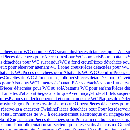
étachées pour WC complets
WC suspendus
Pièces détachées pour WC s
es
Pièces détachées pour Accessoires
Pour WC complets
Pour abattants
es détachées pour WC suspendus
WC à fond creux
Pièces détachées po
eux pour réservoir attenant
WC à fond creux
Pièces détachées pour WC 
battants WC
Pièces détachées pour Abattants WC
WC Comfort
Pièces d
és
Cuvettes de WC à fond creux, rallongés
Pièces détachées pour Cuvet
s pour Abattants WC
Lunettes d'abattant
Pièces détachées pour Lunettes 
l
Pièces détachées pour WC au sol
Abattants WC pour enfants
Pièces dé
 Lunettes d'abattant
Sièges à la turque
Avec rinçage
Bidets
Bidets suspen
oires
Plaques de déclenchement et commandes de WC
Plaques de décl
ncastrer Sigma
Pour réservoirs à encastrer Omega
Pièces détachées pour 
 réservoirs à encastrer Twinline
Pièces détachées pour Pour les réservoir
ables
Commandes de WC à déclenchement électronique du rinçage
Piè
Geberit Sigma 12 cm
Pièces détachées pour Pour alimentation sur secteur,
es pour Pour alimentation sur secteur, pour réservoirs à encastrer Gebe
cteur, pour réservoirs à encastrer Geberit Omega 12 cm
Pour alimentation