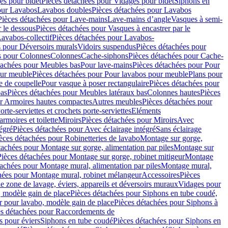
es pour bidet
Pièces détachées pour Vidages pour bidet
Siphons en
our Lavabos
Lavabos doubles
Pièces détachées pour Lavabos
Pièces détachées pour Lave-mains
Lave-mains d’angle
Vasques à semi-
r le dessous
Pièces détachées pour Vasques à encastrer par le
avabos-collectif
Pièces détachées pour Lavabos-
s pour Déversoirs murals
Vidoirs suspendus
Pièces détachées pour
s pour Colonnes
Colonnes
Cache-siphons
Pièces détachées pour Cache-
tachées pour Meubles bas
Pour lave-mains
Pièces détachées pour Pour
our meuble
Pièces détachées pour Pour lavabos pour meuble
Plans pour
e de coupelle
Pour vasque à poser rectangulaire
Pièces détachées pour
bas
Pièces détachées pour Meubles latéraux bas
Colonnes hautes
Pièces
ur Armoires hautes compactes
Autres meubles
Pièces détachées pour
orte-serviettes et crochets porte-serviettes
Eléments
armoires et toilette
Miroirs
Pièces détachées pour Miroirs
Avec
égré
Pièces détachées pour Avec éclairage intégré
Sans éclairage
èces détachées pour Robinetteries de lavabo
Montage sur gorge,
tachées pour Montage sur gorge, alimentation par piles
Montage sur
Pièces détachées pour Montage sur gorge, robinet mitigeur
Montage
tachées pour Montage mural, alimentation par piles
Montage mural,
hées pour Montage mural, robinet mélangeur
Accessoires
Pièces
e zone de lavage, éviers, appareils et déversoirs muraux
Vidages pour
 modèle gain de place
Pièces détachées pour Siphons en tube coudé,
r pour lavabo, modèle gain de place
Pièces détachées pour Siphons à
es détachées pour Raccordements de
s pour éviers
Siphons en tube coudé
Pièces détachées pour Siphons en