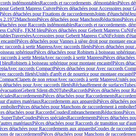
ccords indémontables
Raccords et raccordements, démontables
Pièces dé
 pour Geberit Mapress Cuivre
Pièces détachées pour Accessoires pour 
Pièces détachées pour Fixations de raccordements
Joints d'étanchéité
Jeu
s 2.1972
Manchons
Pièces détachées pour Manchons
Réductions
Pièces 
détachées pour Raccords indémontables
Raccords et raccordements, dé
ress CuNiFe, FKM bleu
Pièces détachées pour Geberit Mapress CuNiF
tables
Traversées
Accessoires pour Geberit Mapress CuNiFe
Joints d'éta
 encastré
Pièces détachées pour Vannes à siège droit pour montage enca
c raccords à sertir Mapress
Avec raccords filetés
Pièces détachées pour 
boisseau sphérique
Pièces détachées pour Robinets à boisseau sphérique
raccords à sertir Mepla
Avec raccords à sertir Mapress
Pièces détachées
M bleu
Robinets à boisseau sphérique pour montage encastré
Pièces déta
epla
Avec raccords Compact
Pièces détachées pour Avec raccords Comp
ec raccords filetés
Unités d'arrêt et de nourrice pour montage encastré
P
 Compact
Clapets de non retour
Avec raccords à sertir Mapress
Unités po
s détachées pour Avec raccords filetés
Réchauffement de surfaces
Tubes
'évacuation
Geberit Silent-db20
Tubes
Raccords
Pièces détachées pour R
éciales
Raccordements
Pièces détachées pour Raccordements
Raccordem
sur d'autres matériaux
Raccordements aux appareils
Pièces détachées po
 emboîter
Pièces détachées pour Manchons de raccordement à emboîter
ces détachées pour Raccords
Coudes
Embranchements
Réductions
Pièces
s SuperTube
Coudes
Pièces spéciales
Raccordements
Pièces détachées po
'autres matériaux
Pièces détachées pour Raccords de transition sur d'aut
èces détachées pour Raccordements aux appareils
Coudes de raccordem
ons de raccordement
Pièces détachées pour Manchons de raccordemen