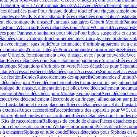
er Geberit Sigma 12 cm
Commandes de WC avec déclenchement pneumat
èces détachées pour Pour rinçage double touche
Pour rinçage simple to
ommandes de WC
Kits d’installation
Pièces détachées pour Kits d’installati
t électronique du rinçage
Panneaux sanitaires Geberit Monolith
Pannea
dus
Pour WC au sol
Pièces détachées pour Pour WC au sol
Accessoires
P
ées pour Panneaux sanitaires pour bidets
Pour bidets suspendus et au so
étachées pour Urinoirs, fonctionnement avec rinçage, avec bride
Sans ab
t avec rinçage, sans bride
Pour commande d’urinoir apparente ou à enc
c commande d'urinoir intégrée
Pour commande d'urinoir intégrée
Pièces
our Urinoirs, fonctionnement avec rinçage, avec / pour couvercle
Avec 
tant
Pièces détachées pour Sans abattant
Séparations d’urinoirs
Pièces dé
nthétique
Séparations d’urinoirs en verre
Pièces détachées pour Séparatio
itaire
Accessoires
Pièces détachées pour Accessoires
Siphons et accesso
 de fixation
Bondes
Raccordements des appareils
Commandes dʼurinoir
M
 détachées pour Avec déclenchement électronique du rinçage, alimentat
onique du rinçage, alimentation par piles
Avec déclenchement pneumati
apparent
Pièces détachées pour Montage en apparent
Avec déclenchement
cteur
Avec déclenchement électronique du rinçage, alimentation par pile
ts d’installation et de remplacement
Pièces détachées pour Kits d’instal
 externes
Autres accessoires
Raccordements des appareils pour WC, urin
 pour Siphons
Coudes de raccordement
Pièces détachées pour Coudes de
 Kits de raccordement
Rallonges de coude de chasse
Pièces détachées p
ition et pièces de connexion
Vidages pour urinoirs
Pièces détachées pour
 à encastrer
Siphons en tube coudé
Pièces détachées pour Siphons en t