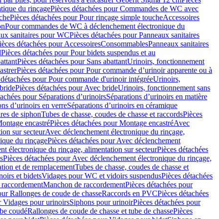
ique du rinçage
Pièces détachées pour Commandes de WC avec
uche
Pièces détachées pour Pour rinçage simple touche
Accessoires
on
Pour commandes de WC à déclenchement électronique du
ux sanitaires pour WC
Pièces détachées pour Panneaux sanitaires
ièces détachées pour Accessoires
Consommables
Panneaux sanitaires
l
Pièces détachées pour Pour bidets suspendus et au
attant
Pièces détachées pour Sans abattant
Urinoirs, fonctionnement
astrer
Pièces détachées pour Pour commande d’urinoir apparente ou à
 détachées pour Pour commande d'urinoir intégrée
Urinoirs,
bride
Pièces détachées pour Avec bride
Urinoirs, fonctionnement sans
tachées pour Séparations d’urinoirs
Séparations d’urinoirs en matière
ns d’urinoirs en verre
Séparations d’urinoirs en céramique
ires de siphon
Tubes de chasse, coudes de chasse et raccords
Pièces
ontage encastré
Pièces détachées pour Montage encastré
Avec
ion sur secteur
Avec déclenchement électronique du rinçage,
que du rinçage
Pièces détachées pour Avec déclenchement
 électronique du rinçage, alimentation sur secteur
Pièces détachées
s
Pièces détachées pour Avec déclenchement électronique du rinçage,
lation et de remplacement
Tubes de chasse, coudes de chasse et
oirs et bidets
Vidages pour WC et vidoirs suspendus
Pièces détachées
 raccordement
Manchon de raccordement
Pièces détachées pour
our Rallonges de coude de chasse
Raccords en PVC
Pièces détachées
 Vidages pour urinoirs
Siphons pour urinoir
Pièces détachées pour
ube coudé
Rallonges de coude de chasse et tube de chasse
Pièces