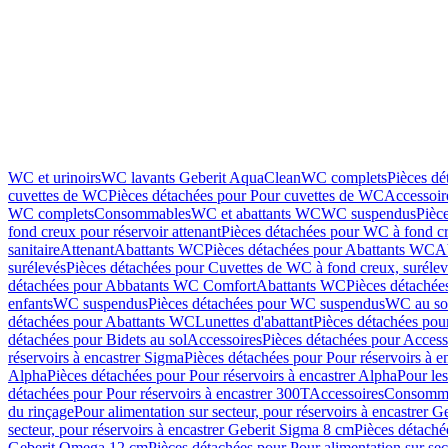
WC et urinoirs
WC lavants Geberit AquaClean
WC complets
Pièces d
cuvettes de WC
Pièces détachées pour Pour cuvettes de WC
Accessoir
WC complets
Consommables
WC et abattants WC
WC suspendus
Pièc
fond creux pour réservoir attenant
Pièces détachées pour WC à fond cr
sanitaire
Attenant
Abattants WC
Pièces détachées pour Abattants WC
A
surélevés
Pièces détachées pour Cuvettes de WC à fond creux, surélev
détachées pour Abbatants WC Comfort
Abattants WC
Pièces détachée
enfants
WC suspendus
Pièces détachées pour WC suspendus
WC au so
détachées pour Abattants WC
Lunettes d'abattant
Pièces détachées pour
détachées pour Bidets au sol
Accessoires
Pièces détachées pour Access
réservoirs à encastrer Sigma
Pièces détachées pour Pour réservoirs à e
Alpha
Pièces détachées pour Pour réservoirs à encastrer Alpha
Pour les
détachées pour Pour réservoirs à encastrer 300T
Accessoires
Consomm
du rinçage
Pour alimentation sur secteur, pour réservoirs à encastrer 
secteur, pour réservoirs à encastrer Geberit Sigma 8 cm
Pièces détaché
Geberit Omega 12 cm
Pièces détachées pour Pour alimentation sur se