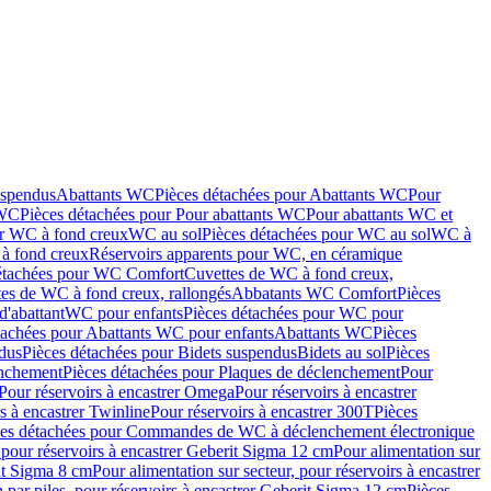
uspendus
Abattants WC
Pièces détachées pour Abattants WC
Pour
 WC
Pièces détachées pour Pour abattants WC
Pour abattants WC et
ur WC à fond creux
WC au sol
Pièces détachées pour WC au sol
WC à
à fond creux
Réservoirs apparents pour WC, en céramique
étachées pour WC Comfort
Cuvettes de WC à fond creux,
tes de WC à fond creux, rallongés
Abbatants WC Comfort
Pièces
d'abattant
WC pour enfants
Pièces détachées pour WC pour
tachées pour Abattants WC pour enfants
Abattants WC
Pièces
dus
Pièces détachées pour Bidets suspendus
Bidets au sol
Pièces
enchement
Pièces détachées pour Plaques de déclenchement
Pour
Pour réservoirs à encastrer Omega
Pour réservoirs à encastrer
s à encastrer Twinline
Pour réservoirs à encastrer 300T
Pièces
ces détachées pour Commandes de WC à déclenchement électronique
 pour réservoirs à encastrer Geberit Sigma 12 cm
Pour alimentation sur
rit Sigma 8 cm
Pour alimentation sur secteur, pour réservoirs à encastrer
 par piles, pour réservoirs à encastrer Geberit Sigma 12 cm
Pièces