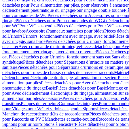
détachées pour Pour alimentation par piles, pour réservoirs à encastr
déclenchement pneumatique du rinçage
Pour rinçage double touche
Pi
pour commandes de WC
Pièces détachées pour Accessoires pour c
rinçage
Pièces détachées pour Pour commandes de WC à déclenchemen
pour WC
Pour WC suspendus
Pièces détachées pour Pour WC suspen
pour lavabos
Accessoires
Panneaux sanitaires pour bidets
Pièces détach
sol
Urinoirs
Urinoirs, fonctionnement avec rinçage, avec bride
Pièces d
avec rinçage, sans bride
Pièces détachées pour Urinoirs, fonctionnemen
encastrer
Avec commande d'urinoir intégrée
Pièces détachées pour Ave
fonctionnement avec rinçage, avec / pour couvercle
Pièces détachées p
eau
Pièces détachées pour Urinoirs, fonctionnement sans eau
Sans abat
synthétique
Pièces détachées pour Séparations d’urinoirs en matière sy
sanitaire
Pièces détachées pour Séparations d’urinoirs en céramique san
détachées pour Tubes de chasse, coudes de chasse et raccords
Matériel
déclenchement électronique du rinçage, alimentation sur secteur
Pièces
alimentation par piles
Pièces détachées pour Avec déclenchement électr
pneumatique du rinçage
Basic
Pièces détachées pour Basic
Montage en 
pour Avec déclenchement électronique du rinçage, alimentation sur se
alimentation par piles
Accessoires
Pièces détachées pour Accessoires
Ki
transitions
Plaques de fermeture
Commandes intégrées
Pour commandes
pour Vidages pour WC et vidoirs suspendus
Siphons
Pièces détachées
Manchon de raccordement
Kits de raccordement
Pièces détachées pour
pour Raccords en PVC
Manchettes et cache-boulons
Raccords de trans
Siphons pour urinoir
Siphons à encastrer
Pièces détachées pour Siphons