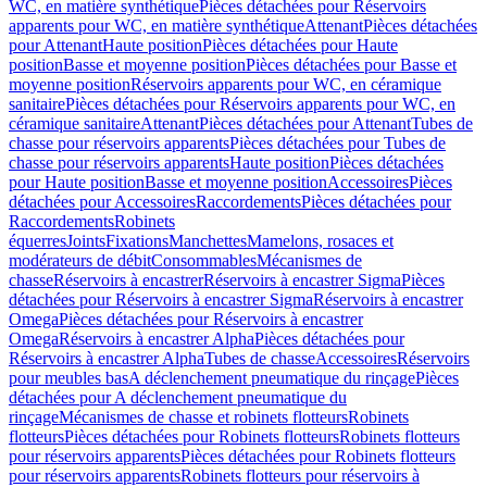
WC, en matière synthétique
Pièces détachées pour Réservoirs
apparents pour WC, en matière synthétique
Attenant
Pièces détachées
pour Attenant
Haute position
Pièces détachées pour Haute
position
Basse et moyenne position
Pièces détachées pour Basse et
moyenne position
Réservoirs apparents pour WC, en céramique
sanitaire
Pièces détachées pour Réservoirs apparents pour WC, en
céramique sanitaire
Attenant
Pièces détachées pour Attenant
Tubes de
chasse pour réservoirs apparents
Pièces détachées pour Tubes de
chasse pour réservoirs apparents
Haute position
Pièces détachées
pour Haute position
Basse et moyenne position
Accessoires
Pièces
détachées pour Accessoires
Raccordements
Pièces détachées pour
Raccordements
Robinets
équerres
Joints
Fixations
Manchettes
Mamelons, rosaces et
modérateurs de débit
Consommables
Mécanismes de
chasse
Réservoirs à encastrer
Réservoirs à encastrer Sigma
Pièces
détachées pour Réservoirs à encastrer Sigma
Réservoirs à encastrer
Omega
Pièces détachées pour Réservoirs à encastrer
Omega
Réservoirs à encastrer Alpha
Pièces détachées pour
Réservoirs à encastrer Alpha
Tubes de chasse
Accessoires
Réservoirs
pour meubles bas
A déclenchement pneumatique du rinçage
Pièces
détachées pour A déclenchement pneumatique du
rinçage
Mécanismes de chasse et robinets flotteurs
Robinets
flotteurs
Pièces détachées pour Robinets flotteurs
Robinets flotteurs
pour réservoirs apparents
Pièces détachées pour Robinets flotteurs
pour réservoirs apparents
Robinets flotteurs pour réservoirs à