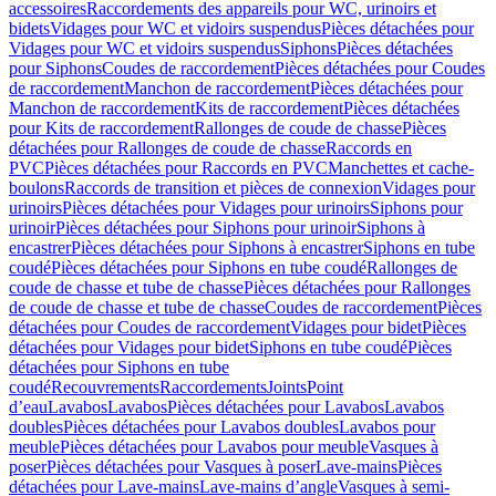
accessoires
Raccordements des appareils pour WC, urinoirs et
bidets
Vidages pour WC et vidoirs suspendus
Pièces détachées pour
Vidages pour WC et vidoirs suspendus
Siphons
Pièces détachées
pour Siphons
Coudes de raccordement
Pièces détachées pour Coudes
de raccordement
Manchon de raccordement
Pièces détachées pour
Manchon de raccordement
Kits de raccordement
Pièces détachées
pour Kits de raccordement
Rallonges de coude de chasse
Pièces
détachées pour Rallonges de coude de chasse
Raccords en
PVC
Pièces détachées pour Raccords en PVC
Manchettes et cache-
boulons
Raccords de transition et pièces de connexion
Vidages pour
urinoirs
Pièces détachées pour Vidages pour urinoirs
Siphons pour
urinoir
Pièces détachées pour Siphons pour urinoir
Siphons à
encastrer
Pièces détachées pour Siphons à encastrer
Siphons en tube
coudé
Pièces détachées pour Siphons en tube coudé
Rallonges de
coude de chasse et tube de chasse
Pièces détachées pour Rallonges
de coude de chasse et tube de chasse
Coudes de raccordement
Pièces
détachées pour Coudes de raccordement
Vidages pour bidet
Pièces
détachées pour Vidages pour bidet
Siphons en tube coudé
Pièces
détachées pour Siphons en tube
coudé
Recouvrements
Raccordements
Joints
Point
d’eau
Lavabos
Lavabos
Pièces détachées pour Lavabos
Lavabos
doubles
Pièces détachées pour Lavabos doubles
Lavabos pour
meuble
Pièces détachées pour Lavabos pour meuble
Vasques à
poser
Pièces détachées pour Vasques à poser
Lave-mains
Pièces
détachées pour Lave-mains
Lave-mains d’angle
Vasques à semi-