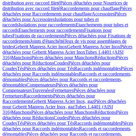
distribution avec raccord fileté
Pièces détachées pour Nourrices de
distribution avec raccord fileté
Raccordements pour chauffage
Pièces
détachées pour Raccordements pour chauffage
Accessoires
Pièces
détachées pour Accessoires
Isolations pour tubes et
raccords
Isolations pour raccordements
Etanchements pour tubes et
raccords
Etanchements pour raccordements
Fixations pour
tubes
Fixations de raccordements
Pièces détachées pour Fixations de
raccordements
Joints d'étanchéité
Jeux de vis pour assemblages de
brides
Geberit Mapress Acier Inox
Geberit Mapress Acier Inox
Pièces
détachées pour Geberit Mapress Acier Inox
Tubes 1.4401 (AISI
316)
Manchons
Pièces détachées pour Manchons
Réductions
Pièces
détachées pour Réductions
Coudes
Pièces détachées pour
Coudes
Tés
Pièces détachées pour Tés
Raccords indémontables
Pièces
détachées pour Raccords indémontables
Raccords et raccordements,
démontables
Pièces détachées pour Raccords et raccordements,
démontables
Compensateurs
Pièces détachées pour
Compensateurs
Traversées
Fermetures
Pièces détachées pour
Fermetures
Raccordements
Pièces détachées pour
Raccordements
Geberit Mapress Acier Inox, gaz
Pièces détachées
pour Geberit Mapress Acier Inox, gaz
Tubes 1.4401 (AISI
316)
Manchons
Pièces détachées pour Manchons
Réductions
Pièces
détachées pour Réductions
Coudes
Pièces détachées pour
Coudes
Tés
Pièces détachées pour Tés
Raccords indémontables
Pièces
détachées pour Raccords indémontables
Raccords et raccordements,
démontables
Pièces détachées pour Raccords et raccordements,