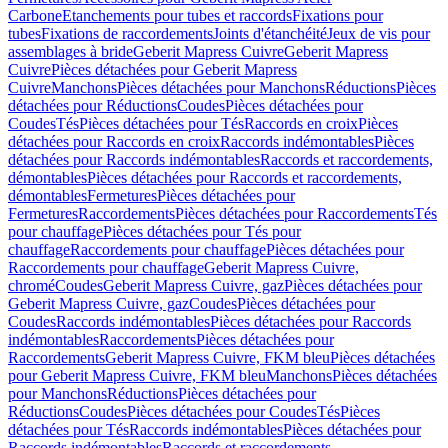
Carbone
Etanchements pour tubes et raccords
Fixations pour
tubes
Fixations de raccordements
Joints d'étanchéité
Jeux de vis pour
assemblages à bride
Geberit Mapress Cuivre
Geberit Mapress
Cuivre
Pièces détachées pour Geberit Mapress
Cuivre
Manchons
Pièces détachées pour Manchons
Réductions
Pièces
détachées pour Réductions
Coudes
Pièces détachées pour
Coudes
Tés
Pièces détachées pour Tés
Raccords en croix
Pièces
détachées pour Raccords en croix
Raccords indémontables
Pièces
détachées pour Raccords indémontables
Raccords et raccordements,
démontables
Pièces détachées pour Raccords et raccordements,
démontables
Fermetures
Pièces détachées pour
Fermetures
Raccordements
Pièces détachées pour Raccordements
Tés
pour chauffage
Pièces détachées pour Tés pour
chauffage
Raccordements pour chauffage
Pièces détachées pour
Raccordements pour chauffage
Geberit Mapress Cuivre,
chromé
Coudes
Geberit Mapress Cuivre, gaz
Pièces détachées pour
Geberit Mapress Cuivre, gaz
Coudes
Pièces détachées pour
Coudes
Raccords indémontables
Pièces détachées pour Raccords
indémontables
Raccordements
Pièces détachées pour
Raccordements
Geberit Mapress Cuivre, FKM bleu
Pièces détachées
pour Geberit Mapress Cuivre, FKM bleu
Manchons
Pièces détachées
pour Manchons
Réductions
Pièces détachées pour
Réductions
Coudes
Pièces détachées pour Coudes
Tés
Pièces
détachées pour Tés
Raccords indémontables
Pièces détachées pour
Raccords indémontables
Raccords et raccordements,