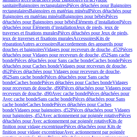
sanitaire
Baignoires rectangulaires
Pièces détachées pour Baignoires
rectangulaires
Baignoires en matériau minéral
Pièces détachées pour
Baignoires en matériau minéral
Baignoires pour bébés
Pièces
détachées pour Baignoires pour bébés
Éléments d’installation
Pièces
détachées pour Éléments d’installation
Jeux de pieds, jeux de
traverses et fixations murales
Pièces détachées pour Jeux de pieds,
jeux de traverses et fixations murales
Accessoires
Kits de
réparation
Autres accessoires
Raccordements des appareils pour
douches et baignoires
Vidages pour receveurs de douche, d52
Pièces
détachées pour Vidages pour receveurs de douche, d52
Sans cache
bonde
Pièces détachées pour Sans cache bonde
Caches bonde
Pièces
détachées pour Caches bonde
Vidages pour receveurs de douche,
d62
Pièces détachées pour Vidages pour receveurs de douche,
d62
Sans cache bonde
Pièces détachées pour Sans cache
bonde
Caches bonde
Pièces détachées pour Caches bonde
Vidages
pour receveurs de douche, d90
Pièces détachées pour Vidages pour
receveurs de douche, d90
Avec cache bonde
Pièces détachées pour
Avec cache bonde
Sans cache bonde
Pièces détachées pour Sans
cache bonde
Caches bonde
Pièces détachées pour Caches
bonde
Vidages pour baignoires, d52
Pièces détachées pour Vidages
pour baignoires, d52
Avec actionnement par poignée rotative
Pièces
détachées pour Avec actionnement par poignée rotative
Kits de
finition pour vidage excentrique
Pièces détachées pour Kits de
finition pour vidage excentrique
Avec actionnement par poignée