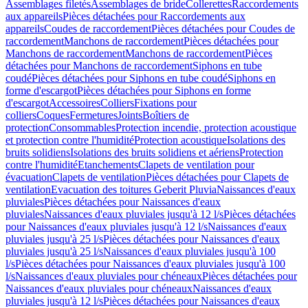
Assemblages filetés
Assemblages de bride
Collerettes
Raccordements
aux appareils
Pièces détachées pour Raccordements aux
appareils
Coudes de raccordement
Pièces détachées pour Coudes de
raccordement
Manchons de raccordement
Pièces détachées pour
Manchons de raccordement
Manchons de raccordement
Pièces
détachées pour Manchons de raccordement
Siphons en tube
coudé
Pièces détachées pour Siphons en tube coudé
Siphons en
forme d'escargot
Pièces détachées pour Siphons en forme
d'escargot
Accessoires
Colliers
Fixations pour
colliers
Coques
Fermetures
Joints
Boîtiers de
protection
Consommables
Protection incendie, protection acoustique
et protection contre l'humidité
Protection acoustique
Isolations des
bruits solidiens
Isolations des bruits solidiens et aériens
Protection
contre l'humidité
Etanchements
Clapets de ventilation pour
évacuation
Clapets de ventilation
Pièces détachées pour Clapets de
ventilation
Evacuation des toitures Geberit Pluvia
Naissances d'eaux
pluviales
Pièces détachées pour Naissances d'eaux
pluviales
Naissances d'eaux pluviales jusqu'à 12 l/s
Pièces détachées
pour Naissances d'eaux pluviales jusqu'à 12 l/s
Naissances d'eaux
pluviales jusqu'à 25 l/s
Pièces détachées pour Naissances d'eaux
pluviales jusqu'à 25 l/s
Naissances d'eaux pluviales jusqu'à 100
l/s
Pièces détachées pour Naissances d'eaux pluviales jusqu'à 100
l/s
Naissances d'eaux pluviales pour chéneaux
Pièces détachées pour
Naissances d'eaux pluviales pour chéneaux
Naissances d'eaux
pluviales jusqu'à 12 l/s
Pièces détachées pour Naissances d'eaux