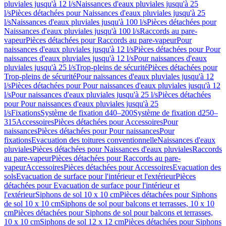
pluviales jusqu'à 12 l/s
Naissances d'eaux pluviales jusqu'à 25
l/s
Pièces détachées pour Naissances d'eaux pluviales jusqu'à 25
l/s
Naissances d'eaux pluviales jusqu'à 100 l/s
Pièces détachées pour
Naissances d'eaux pluviales jusqu'à 100 l/s
Raccords au pare-
vapeur
Pièces détachées pour Raccords au pare-vapeur
Pour
naissances d'eaux pluviales jusqu'à 12 l/s
Pièces détachées pour Pour
naissances d'eaux pluviales jusqu'à 12 l/s
Pour naissances d'eaux
pluviales jusqu'à 25 l/s
Trop-pleins de sécurité
Pièces détachées pour
Trop-pleins de sécurité
Pour naissances d'eaux pluviales jusqu'à 12
l/s
Pièces détachées pour Pour naissances d'eaux pluviales jusqu'à 12
l/s
Pour naissances d'eaux pluviales jusqu'à 25 l/s
Pièces détachées
pour Pour naissances d'eaux pluviales jusqu'à 25
l/s
Fixations
Système de fixation d40–200
Système de fixation d250–
315
Accessoires
Pièces détachées pour Accessoires
Pour
naissances
Pièces détachées pour Pour naissances
Pour
fixations
Evacuation des toitures conventionnelle
Naissances d'eaux
pluviales
Pièces détachées pour Naissances d'eaux pluviales
Raccords
au pare-vapeur
Pièces détachées pour Raccords au pare-
vapeur
Accessoires
Pièces détachées pour Accessoires
Evacuation des
sols
Evacuation de surface pour l'intérieur et l'extérieur
Pièces
détachées pour Evacuation de surface pour l'intérieur et
l'extérieur
Siphons de sol 10 x 10 cm
Pièces détachées pour Siphons
de sol 10 x 10 cm
Siphons de sol pour balcons et terrasses, 10 x 10
cm
Pièces détachées pour Siphons de sol pour balcons et terrasses,
10 x 10 cm
Siphons de sol 12 x 12 cm
Pièces détachées pour Siphons