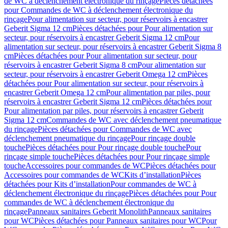
de WC à déclenchement électronique du rinçage
Pièces détachées
pour Commandes de WC à déclenchement électronique du
rinçage
Pour alimentation sur secteur, pour réservoirs à encastrer
Geberit Sigma 12 cm
Pièces détachées pour Pour alimentation sur
secteur, pour réservoirs à encastrer Geberit Sigma 12 cm
Pour
alimentation sur secteur, pour réservoirs à encastrer Geberit Sigma 8
cm
Pièces détachées pour Pour alimentation sur secteur, pour
réservoirs à encastrer Geberit Sigma 8 cm
Pour alimentation sur
secteur, pour réservoirs à encastrer Geberit Omega 12 cm
Pièces
détachées pour Pour alimentation sur secteur, pour réservoirs à
encastrer Geberit Omega 12 cm
Pour alimentation par piles, pour
réservoirs à encastrer Geberit Sigma 12 cm
Pièces détachées pour
Pour alimentation par piles, pour réservoirs à encastrer Geberit
Sigma 12 cm
Commandes de WC avec déclenchement pneumatique
du rinçage
Pièces détachées pour Commandes de WC avec
déclenchement pneumatique du rinçage
Pour rinçage double
touche
Pièces détachées pour Pour rinçage double touche
Pour
rinçage simple touche
Pièces détachées pour Pour rinçage simple
touche
Accessoires pour commandes de WC
Pièces détachées pour
Accessoires pour commandes de WC
Kits d’installation
Pièces
détachées pour Kits d’installation
Pour commandes de WC à
déclenchement électronique du rinçage
Pièces détachées pour Pour
commandes de WC à déclenchement électronique du
rinçage
Panneaux sanitaires Geberit Monolith
Panneaux sanitaires
pour WC
Pièces détachées pour Panneaux sanitaires pour WC
Pour