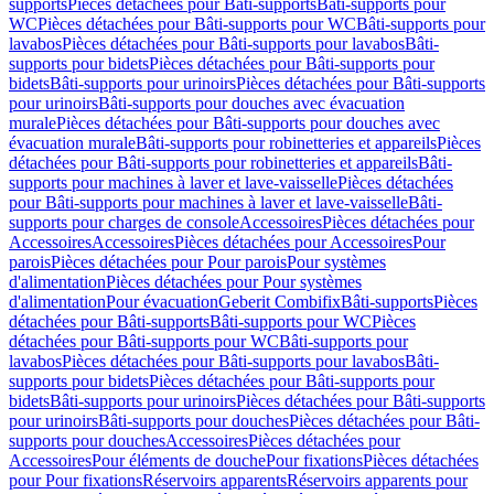
supports
Pièces détachées pour Bâti-supports
Bâti-supports pour
WC
Pièces détachées pour Bâti-supports pour WC
Bâti-supports pour
lavabos
Pièces détachées pour Bâti-supports pour lavabos
Bâti-
supports pour bidets
Pièces détachées pour Bâti-supports pour
bidets
Bâti-supports pour urinoirs
Pièces détachées pour Bâti-supports
pour urinoirs
Bâti-supports pour douches avec évacuation
murale
Pièces détachées pour Bâti-supports pour douches avec
évacuation murale
Bâti-supports pour robinetteries et appareils
Pièces
détachées pour Bâti-supports pour robinetteries et appareils
Bâti-
supports pour machines à laver et lave-vaisselle
Pièces détachées
pour Bâti-supports pour machines à laver et lave-vaisselle
Bâti-
supports pour charges de console
Accessoires
Pièces détachées pour
Accessoires
Accessoires
Pièces détachées pour Accessoires
Pour
parois
Pièces détachées pour Pour parois
Pour systèmes
d'alimentation
Pièces détachées pour Pour systèmes
d'alimentation
Pour évacuation
Geberit Combifix
Bâti-supports
Pièces
détachées pour Bâti-supports
Bâti-supports pour WC
Pièces
détachées pour Bâti-supports pour WC
Bâti-supports pour
lavabos
Pièces détachées pour Bâti-supports pour lavabos
Bâti-
supports pour bidets
Pièces détachées pour Bâti-supports pour
bidets
Bâti-supports pour urinoirs
Pièces détachées pour Bâti-supports
pour urinoirs
Bâti-supports pour douches
Pièces détachées pour Bâti-
supports pour douches
Accessoires
Pièces détachées pour
Accessoires
Pour éléments de douche
Pour fixations
Pièces détachées
pour Pour fixations
Réservoirs apparents
Réservoirs apparents pour