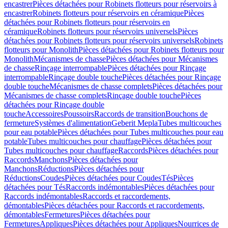
encastrer
Pièces détachées pour Robinets flotteurs pour réservoirs à
encastrer
Robinets flotteurs pour réservoirs en céramique
Pièces
détachées pour Robinets flotteurs pour réservoirs en
céramique
Robinets flotteurs pour réservoirs universels
Pièces
détachées pour Robinets flotteurs pour réservoirs universels
Robinets
flotteurs pour Monolith
Pièces détachées pour Robinets flotteurs pour
Monolith
Mécanismes de chasse
Pièces détachées pour Mécanismes
de chasse
Rinçage interrompable
Pièces détachées pour Rinçage
interrompable
Rinçage double touche
Pièces détachées pour Rinçage
double touche
Mécanismes de chasse complets
Pièces détachées pour
Mécanismes de chasse complets
Rinçage double touche
Pièces
détachées pour Rinçage double
touche
Accessoires
Poussoirs
Raccords de transition
Bouchons de
fermeture
Systèmes d'alimentation
Geberit Mepla
Tubes multicouches
pour eau potable
Pièces détachées pour Tubes multicouches pour eau
potable
Tubes multicouches pour chauffage
Pièces détachées pour
Tubes multicouches pour chauffage
Raccords
Pièces détachées pour
Raccords
Manchons
Pièces détachées pour
Manchons
Réductions
Pièces détachées pour
Réductions
Coudes
Pièces détachées pour Coudes
Tés
Pièces
détachées pour Tés
Raccords indémontables
Pièces détachées pour
Raccords indémontables
Raccords et raccordements,
démontables
Pièces détachées pour Raccords et raccordements,
démontables
Fermetures
Pièces détachées pour
Fermetures
Appliques
Pièces détachées pour Appliques
Nourrices de