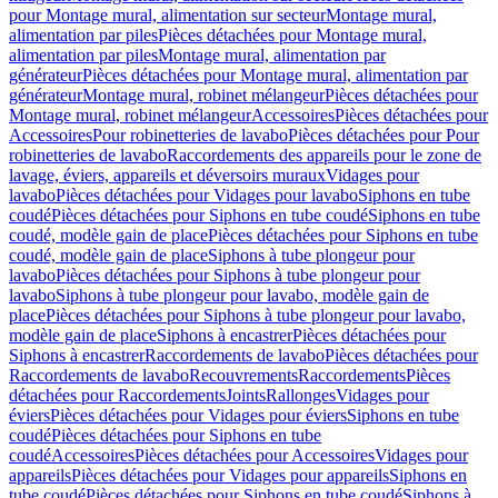
pour Montage mural, alimentation sur secteur
Montage mural,
alimentation par piles
Pièces détachées pour Montage mural,
alimentation par piles
Montage mural, alimentation par
générateur
Pièces détachées pour Montage mural, alimentation par
générateur
Montage mural, robinet mélangeur
Pièces détachées pour
Montage mural, robinet mélangeur
Accessoires
Pièces détachées pour
Accessoires
Pour robinetteries de lavabo
Pièces détachées pour Pour
robinetteries de lavabo
Raccordements des appareils pour le zone de
lavage, éviers, appareils et déversoirs muraux
Vidages pour
lavabo
Pièces détachées pour Vidages pour lavabo
Siphons en tube
coudé
Pièces détachées pour Siphons en tube coudé
Siphons en tube
coudé, modèle gain de place
Pièces détachées pour Siphons en tube
coudé, modèle gain de place
Siphons à tube plongeur pour
lavabo
Pièces détachées pour Siphons à tube plongeur pour
lavabo
Siphons à tube plongeur pour lavabo, modèle gain de
place
Pièces détachées pour Siphons à tube plongeur pour lavabo,
modèle gain de place
Siphons à encastrer
Pièces détachées pour
Siphons à encastrer
Raccordements de lavabo
Pièces détachées pour
Raccordements de lavabo
Recouvrements
Raccordements
Pièces
détachées pour Raccordements
Joints
Rallonges
Vidages pour
éviers
Pièces détachées pour Vidages pour éviers
Siphons en tube
coudé
Pièces détachées pour Siphons en tube
coudé
Accessoires
Pièces détachées pour Accessoires
Vidages pour
appareils
Pièces détachées pour Vidages pour appareils
Siphons en
tube coudé
Pièces détachées pour Siphons en tube coudé
Siphons à