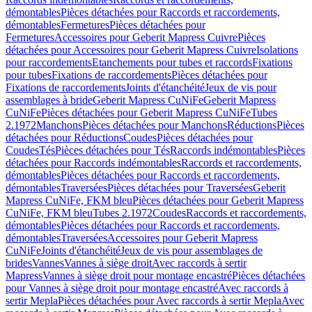
démontables
Pièces détachées pour Raccords et raccordements,
démontables
Fermetures
Pièces détachées pour
Fermetures
Accessoires pour Geberit Mapress Cuivre
Pièces
détachées pour Accessoires pour Geberit Mapress Cuivre
Isolations
pour raccordements
Etanchements pour tubes et raccords
Fixations
pour tubes
Fixations de raccordements
Pièces détachées pour
Fixations de raccordements
Joints d'étanchéité
Jeux de vis pour
assemblages à bride
Geberit Mapress CuNiFe
Geberit Mapress
CuNiFe
Pièces détachées pour Geberit Mapress CuNiFe
Tubes
2.1972
Manchons
Pièces détachées pour Manchons
Réductions
Pièces
détachées pour Réductions
Coudes
Pièces détachées pour
Coudes
Tés
Pièces détachées pour Tés
Raccords indémontables
Pièces
détachées pour Raccords indémontables
Raccords et raccordements,
démontables
Pièces détachées pour Raccords et raccordements,
démontables
Traversées
Pièces détachées pour Traversées
Geberit
Mapress CuNiFe, FKM bleu
Pièces détachées pour Geberit Mapress
CuNiFe, FKM bleu
Tubes 2.1972
Coudes
Raccords et raccordements,
démontables
Pièces détachées pour Raccords et raccordements,
démontables
Traversées
Accessoires pour Geberit Mapress
CuNiFe
Joints d'étanchéité
Jeux de vis pour assemblages de
brides
Vannes
Vannes à siège droit
Avec raccords à sertir
Mapress
Vannes à siège droit pour montage encastré
Pièces détachées
pour Vannes à siège droit pour montage encastré
Avec raccords à
sertir Mepla
Pièces détachées pour Avec raccords à sertir Mepla
Avec