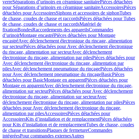
verre
Séparations d’urinoirs en céramique sanitaire
Pièces détachées
pour Séparations d’urinoirs en céramique sanitaire
Accessoires
Pièces
détachées pour Accessoires
Siphons et accessoires de siphon
Tubes
de chasse, coudes de chasse et raccords
Pièces détachées pour Tubes
de chasse, coudes de chasse et raccords
Matériel de
fixation
Bondes
Raccordements des appareils
Commandes
dʼurinoir
Montage encastré
Pièces détachées pour Montage
encastré
Avec déclenchement électronique du rinçage, alimentation
sur secteur
Pièces détachées pour Avec déclenchement électronique
du rinçage, alimentation sur secteur
Avec déclenchement
électronique du rinçage, alimentation par piles
Pièces détachées pour
Avec déclenchement électronique du rinçage, alimentation par
piles
Avec déclenchement pneumatique du rinçage
Pièces détachées
pour Avec déclenchement pneumatique du rinçage
Basic
Pièces
détachées pour Basic
Montage en apparent
Pièces détachées pour
Montage en apparent
Avec déclenchement électronique du rinçage,
alimentation sur secteur
Pièces détachées pour Avec déclenchement
électronique du rinçage, alimentation sur secteur
Avec
déclenchement électronique du rinçage, alimentation par piles
Pièces
détachées pour Avec déclenchement électronique du rinçage,
alimentation par piles
Accessoires
Pièces détachées pour
Accessoires
Kits d’installation et de remplacement
Pièces détachées
pour Kits d’installation et de remplacement
Tubes de chasse, coudes
de chasse et transitions
Plaques de fermeture
Commandes
intégrées
Pour commandes externes
Autres