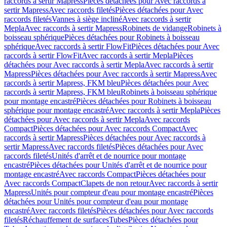
raccords à sertir Mapress
Pièces détachées pour Avec raccords à
sertir Mapress
Avec raccords filetés
Pièces détachées pour Avec
raccords filetés
Vannes à siège incliné
Avec raccords à sertir
Mepla
Avec raccords à sertir Mapress
Robinets de vidange
Robinets à
boisseau sphérique
Pièces détachées pour Robinets à boisseau
sphérique
Avec raccords à sertir FlowFit
Pièces détachées pour Avec
raccords à sertir FlowFit
Avec raccords à sertir Mepla
Pièces
détachées pour Avec raccords à sertir Mepla
Avec raccords à sertir
Mapress
Pièces détachées pour Avec raccords à sertir Mapress
Avec
raccords à sertir Mapress, FKM bleu
Pièces détachées pour Avec
raccords à sertir Mapress, FKM bleu
Robinets à boisseau sphérique
pour montage encastré
Pièces détachées pour Robinets à boisseau
sphérique pour montage encastré
Avec raccords à sertir Mepla
Pièces
détachées pour Avec raccords à sertir Mepla
Avec raccords
Compact
Pièces détachées pour Avec raccords Compact
Avec
raccords à sertir Mapress
Pièces détachées pour Avec raccords à
sertir Mapress
Avec raccords filetés
Pièces détachées pour Avec
raccords filetés
Unités d'arrêt et de nourrice pour montage
encastré
Pièces détachées pour Unités d'arrêt et de nourrice pour
montage encastré
Avec raccords Compact
Pièces détachées pour
Avec raccords Compact
Clapets de non retour
Avec raccords à sertir
Mapress
Unités pour compteur d'eau pour montage encastré
Pièces
détachées pour Unités pour compteur d'eau pour montage
encastré
Avec raccords filetés
Pièces détachées pour Avec raccords
filetés
Réchauffement de surfaces
Tubes
Pièces détachées pour