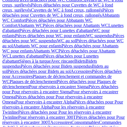
creux, surélevés
Pièces détachées pour Cuvettes de WC à fond
creux, surélevés
Cuvettes de WC à fond creux, rallongés
Pièces
détachées pour Cuvettes de WC à fond creux, rallongés
Abbatants
WC Comfort
Pièces détachées pour Abbatants WC
Comfort
Abattants WC
Pièces détachées pour Abattants WC
Lunettes
d'abattant
Pièces détachées pour Lunettes d'abattant
WC pour
enfants
Pièces détachées pour WC pour enfants
WC suspendus
Pièces
détachées pour WC suspendus
WC au sol
Pièces détachées pour WC
au sol
Abattants WC pour enfants
Pièces détachées pour Abattants
WC pour enfants
Abattants WC
Pièces détachées pour Abattants
WC
Lunettes d'abattant
Pièces détachées pour Lunettes
d'abattant
Sièges à la turque
Avec rinçage
Bidets
Bidets
suspendus
Pièces détachées pour Bidets suspendus
Bidets au
sol
Pièces détachées pour Bidets au sol
Accessoires
Pièces détachées
pour Accessoires
Plaques de déclenchement et commandes de
WC
Plaques de déclenchement
Pièces détachées pour Plaques de
déclenchement
Pour réservoirs à encastrer Sigma
Pièces détachées
pour Pour réservoirs à encastrer Sigma
Pour réservoirs à encastrer
Omega
Pièces détachées pour Pour réservoirs à encastrer
Omega
Pour réservoirs à encastrer Alpha
Pièces détachées pour Pour
réservoirs à encastrer Alpha
Pour les réservoirs à encastrer
Twinline
Pièces détachées pour Pour les réservoirs à encastrer
Twinline
Pour réservoirs à encastrer 300T
Pièces détachées pour Pour
réservoirs à encastrer 300T
Accessoires
Consommables
Commandes