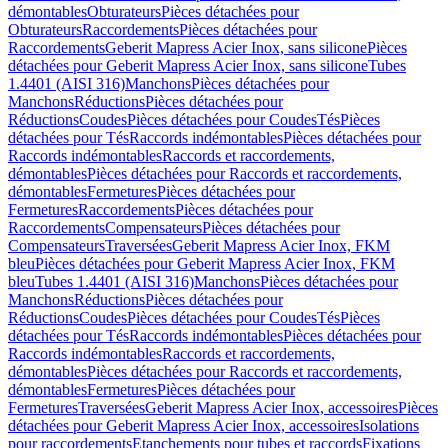
démontables
Obturateurs
Pièces détachées pour
Obturateurs
Raccordements
Pièces détachées pour
Raccordements
Geberit Mapress Acier Inox, sans silicone
Pièces
détachées pour Geberit Mapress Acier Inox, sans silicone
Tubes
1.4401 (AISI 316)
Manchons
Pièces détachées pour
Manchons
Réductions
Pièces détachées pour
Réductions
Coudes
Pièces détachées pour Coudes
Tés
Pièces
détachées pour Tés
Raccords indémontables
Pièces détachées pour
Raccords indémontables
Raccords et raccordements,
démontables
Pièces détachées pour Raccords et raccordements,
démontables
Fermetures
Pièces détachées pour
Fermetures
Raccordements
Pièces détachées pour
Raccordements
Compensateurs
Pièces détachées pour
Compensateurs
Traversées
Geberit Mapress Acier Inox, FKM
bleu
Pièces détachées pour Geberit Mapress Acier Inox, FKM
bleu
Tubes 1.4401 (AISI 316)
Manchons
Pièces détachées pour
Manchons
Réductions
Pièces détachées pour
Réductions
Coudes
Pièces détachées pour Coudes
Tés
Pièces
détachées pour Tés
Raccords indémontables
Pièces détachées pour
Raccords indémontables
Raccords et raccordements,
démontables
Pièces détachées pour Raccords et raccordements,
démontables
Fermetures
Pièces détachées pour
Fermetures
Traversées
Geberit Mapress Acier Inox, accessoires
Pièces
détachées pour Geberit Mapress Acier Inox, accessoires
Isolations
pour raccordements
Etanchements pour tubes et raccords
Fixations