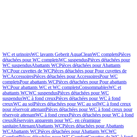
WC et urinoirs
WC lavants Geberit AquaClean
WC complets
Pièces
détachées pour WC complets
WC suspendus
Pièces détachées pour
WC suspendus
Abattants WC
Pièces détachées pour Abattants
WC
Pour cuvettes de WC
Pièces détachées pour Pour cuvettes de
WC
Accessoires
Pièces détachées pour Accessoires
Pour WC
complets
Pour abattants WC
Pièces détachées pour Pour abattants
WC
Pour abattants WC et WC complets
Consommables
WC et
abattants WC
WC suspendus
Pièces détachées pour WC
suspendus
WC à fond creux
Pièces détachées pour WC à fond
creux
WC au sol
Pièces détachées pour WC au sol
WC à fond creux
pour réservoir attenant
Pièces détachées pour WC à fond creux pour
réservoir attenant
WC à fond creux
Pièces détachées pour WC à fond
creux
Réservoirs apparents pour WC, en céramique
sanitaire
Attenant
Abattants WC
Pièces détachées pour Abattants
WC
Abattants WC
Pièces détachées pour Abattants WC
WC
Comfort
Pièces détachées pour WC Comfort
Cuvettes de WC à fond