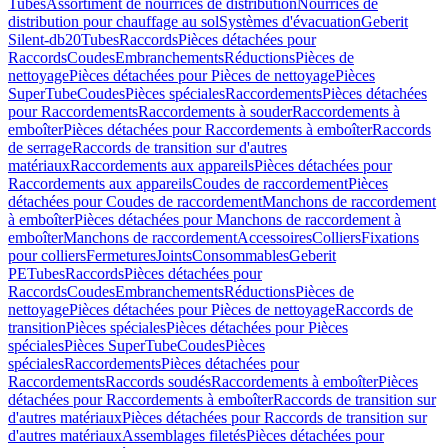
Tubes
Assortiment de nourrices de distribution
Nourrices de
distribution pour chauffage au sol
Systèmes d'évacuation
Geberit
Silent-db20
Tubes
Raccords
Pièces détachées pour
Raccords
Coudes
Embranchements
Réductions
Pièces de
nettoyage
Pièces détachées pour Pièces de nettoyage
Pièces
SuperTube
Coudes
Pièces spéciales
Raccordements
Pièces détachées
pour Raccordements
Raccordements à souder
Raccordements à
emboîter
Pièces détachées pour Raccordements à emboîter
Raccords
de serrage
Raccords de transition sur d'autres
matériaux
Raccordements aux appareils
Pièces détachées pour
Raccordements aux appareils
Coudes de raccordement
Pièces
détachées pour Coudes de raccordement
Manchons de raccordement
à emboîter
Pièces détachées pour Manchons de raccordement à
emboîter
Manchons de raccordement
Accessoires
Colliers
Fixations
pour colliers
Fermetures
Joints
Consommables
Geberit
PE
Tubes
Raccords
Pièces détachées pour
Raccords
Coudes
Embranchements
Réductions
Pièces de
nettoyage
Pièces détachées pour Pièces de nettoyage
Raccords de
transition
Pièces spéciales
Pièces détachées pour Pièces
spéciales
Pièces SuperTube
Coudes
Pièces
spéciales
Raccordements
Pièces détachées pour
Raccordements
Raccords soudés
Raccordements à emboîter
Pièces
détachées pour Raccordements à emboîter
Raccords de transition sur
d'autres matériaux
Pièces détachées pour Raccords de transition sur
d'autres matériaux
Assemblages filetés
Pièces détachées pour