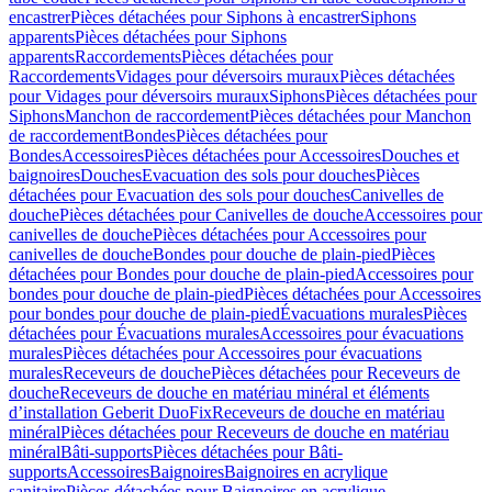
encastrer
Pièces détachées pour Siphons à encastrer
Siphons
apparents
Pièces détachées pour Siphons
apparents
Raccordements
Pièces détachées pour
Raccordements
Vidages pour déversoirs muraux
Pièces détachées
pour Vidages pour déversoirs muraux
Siphons
Pièces détachées pour
Siphons
Manchon de raccordement
Pièces détachées pour Manchon
de raccordement
Bondes
Pièces détachées pour
Bondes
Accessoires
Pièces détachées pour Accessoires
Douches et
baignoires
Douches
Evacuation des sols pour douches
Pièces
détachées pour Evacuation des sols pour douches
Canivelles de
douche
Pièces détachées pour Canivelles de douche
Accessoires pour
canivelles de douche
Pièces détachées pour Accessoires pour
canivelles de douche
Bondes pour douche de plain-pied
Pièces
détachées pour Bondes pour douche de plain-pied
Accessoires pour
bondes pour douche de plain-pied
Pièces détachées pour Accessoires
pour bondes pour douche de plain-pied
Évacuations murales
Pièces
détachées pour Évacuations murales
Accessoires pour évacuations
murales
Pièces détachées pour Accessoires pour évacuations
murales
Receveurs de douche
Pièces détachées pour Receveurs de
douche
Receveurs de douche en matériau minéral et éléments
d’installation Geberit DuoFix
Receveurs de douche en matériau
minéral
Pièces détachées pour Receveurs de douche en matériau
minéral
Bâti-supports
Pièces détachées pour Bâti-
supports
Accessoires
Baignoires
Baignoires en acrylique
sanitaire
Pièces détachées pour Baignoires en acrylique