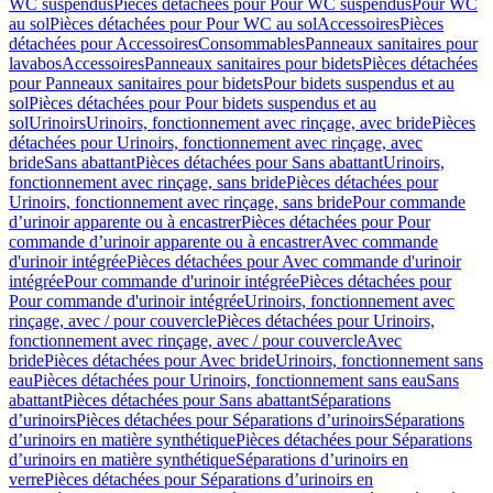
WC suspendus
Pièces détachées pour Pour WC suspendus
Pour WC
au sol
Pièces détachées pour Pour WC au sol
Accessoires
Pièces
détachées pour Accessoires
Consommables
Panneaux sanitaires pour
lavabos
Accessoires
Panneaux sanitaires pour bidets
Pièces détachées
pour Panneaux sanitaires pour bidets
Pour bidets suspendus et au
sol
Pièces détachées pour Pour bidets suspendus et au
sol
Urinoirs
Urinoirs, fonctionnement avec rinçage, avec bride
Pièces
détachées pour Urinoirs, fonctionnement avec rinçage, avec
bride
Sans abattant
Pièces détachées pour Sans abattant
Urinoirs,
fonctionnement avec rinçage, sans bride
Pièces détachées pour
Urinoirs, fonctionnement avec rinçage, sans bride
Pour commande
d’urinoir apparente ou à encastrer
Pièces détachées pour Pour
commande d’urinoir apparente ou à encastrer
Avec commande
d'urinoir intégrée
Pièces détachées pour Avec commande d'urinoir
intégrée
Pour commande d'urinoir intégrée
Pièces détachées pour
Pour commande d'urinoir intégrée
Urinoirs, fonctionnement avec
rinçage, avec / pour couvercle
Pièces détachées pour Urinoirs,
fonctionnement avec rinçage, avec / pour couvercle
Avec
bride
Pièces détachées pour Avec bride
Urinoirs, fonctionnement sans
eau
Pièces détachées pour Urinoirs, fonctionnement sans eau
Sans
abattant
Pièces détachées pour Sans abattant
Séparations
d’urinoirs
Pièces détachées pour Séparations d’urinoirs
Séparations
d’urinoirs en matière synthétique
Pièces détachées pour Séparations
d’urinoirs en matière synthétique
Séparations d’urinoirs en
verre
Pièces détachées pour Séparations d’urinoirs en