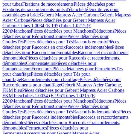
pour tubes
Fixations de raccordements
Pièces détachées pour
Fixations de raccordements
Joints d'étanchéité
Jeux de vis pour
assemblages à bride
Geberit Mapress Acier Carbone
Geberit Mapress
Acier Carbone
Pièces détachées pour Geberit Mapress Acier
Carbone
Tubes 1.0034 (E 195)
Tubes 1.0215 (E
220)
Manchons
Pièces détachées pour Manchons
Réductions
Pièces
détachées pour Réductions
Coudes
Pièces détachées pour
Coudes
Tés
Pièces détachées pour Tés
Raccords en croix
Pièces
détachées pour Raccords en croix
Raccords indémontables
Pièces
détachées pour Raccords indémontables
Raccords et raccordements,
démontables
Pièces détachées pour Raccords et raccordements,
démontables
Compensateurs
Pièces détachées pour
Compensateurs
Fermetures
Pièces détachées pour Fermetures
Tés
pour chauffage
Pièces détachées pour Tés pour
chauffage
Raccordements pour chauffage
Pièces détachées pour
Raccordements pour chauffage
Geberit Mapress Acier Carbone,
FKM bleu
Pièces détachées pour Geberit Mapress Acier Carbone,
FKM bleu
Tubes 1.0034 (E 195)
Tubes 1.0215 (E
220)
Manchons
Pièces détachées pour Manchons
Réductions
Pièces
détachées pour Réductions
Coudes
Pièces détachées pour
Coudes
Tés
Pièces détachées pour Tés
Raccords indémontables
Pièces
détachées pour Raccords indémontables
Raccords et raccordements,
démontables
Pièces détachées pour Raccords et raccordements,
démontables
Fermetures
Pièces détachées pour
Fermetures
Accessoires pour Geberit Mapress Acier