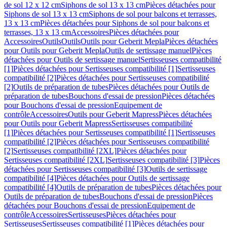
de sol 12 x 12 cm
Siphons de sol 13 x 13 cm
Pièces détachées pour
Siphons de sol 13 x 13 cm
Siphons de sol pour balcons et terrasses,
13 x 13 cm
Pièces détachées pour Siphons de sol pour balcons et
terrasses, 13 x 13 cm
Accessoires
Pièces détachées pour
Accessoires
Outils
Outils
Outils pour Geberit Mepla
Pièces détachées
pour Outils pour Geberit Mepla
Outils de sertissage manuel
Pièces
détachées pour Outils de sertissage manuel
Sertisseuses compatibilité
[1]
Pièces détachées pour Sertisseuses compatibilité [1]
Sertisseuses
compatibilité [2]
Pièces détachées pour Sertisseuses compatibilité
[2]
Outils de préparation de tubes
Pièces détachées pour Outils de
préparation de tubes
Bouchons d'essai de pression
Pièces détachées
pour Bouchons d'essai de pression
Equipement de
contrôle
Accessoires
Outils pour Geberit Mapress
Pièces détachées
pour Outils pour Geberit Mapress
Sertisseuses compatibilité
[1]
Pièces détachées pour Sertisseuses compatibilité [1]
Sertisseuses
compatibilité [2]
Pièces détachées pour Sertisseuses compatibilité
[2]
Sertisseuses compatibilité [2XL]
Pièces détachées pour
Sertisseuses compatibilité [2XL]
Sertisseuses compatibilité [3]
Pièces
détachées pour Sertisseuses compatibilité [3]
Outils de sertissage
compatibilité [4]
Pièces détachées pour Outils de sertissage
compatibilité [4]
Outils de préparation de tubes
Pièces détachées pour
Outils de préparation de tubes
Bouchons d'essai de pression
Pièces
détachées pour Bouchons d'essai de pression
Equipement de
contrôle
Accessoires
Sertisseuses
Pièces détachées pour
Sertisseuses
Sertisseuses compatibilité [1]
Pièces détachées pour