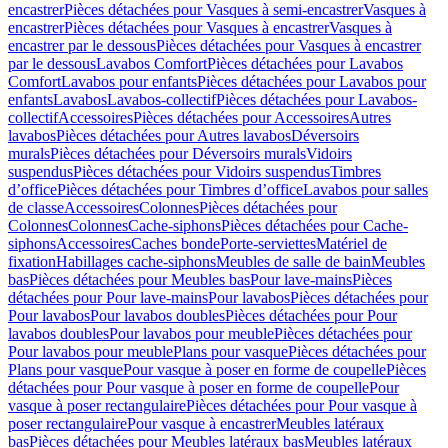
encastrer
Pièces détachées pour Vasques à semi-encastrer
Vasques à
encastrer
Pièces détachées pour Vasques à encastrer
Vasques à
encastrer par le dessous
Pièces détachées pour Vasques à encastrer
par le dessous
Lavabos Comfort
Pièces détachées pour Lavabos
Comfort
Lavabos pour enfants
Pièces détachées pour Lavabos pour
enfants
Lavabos
Lavabos-collectif
Pièces détachées pour Lavabos-
collectif
Accessoires
Pièces détachées pour Accessoires
Autres
lavabos
Pièces détachées pour Autres lavabos
Déversoirs
murals
Pièces détachées pour Déversoirs murals
Vidoirs
suspendus
Pièces détachées pour Vidoirs suspendus
Timbres
dʼoffice
Pièces détachées pour Timbres dʼoffice
Lavabos pour salles
de classe
Accessoires
Colonnes
Pièces détachées pour
Colonnes
Colonnes
Cache-siphons
Pièces détachées pour Cache-
siphons
Accessoires
Caches bonde
Porte-serviettes
Matériel de
fixation
Habillages cache-siphons
Meubles de salle de bain
Meubles
bas
Pièces détachées pour Meubles bas
Pour lave-mains
Pièces
détachées pour Pour lave-mains
Pour lavabos
Pièces détachées pour
Pour lavabos
Pour lavabos doubles
Pièces détachées pour Pour
lavabos doubles
Pour lavabos pour meuble
Pièces détachées pour
Pour lavabos pour meuble
Plans pour vasque
Pièces détachées pour
Plans pour vasque
Pour vasque à poser en forme de coupelle
Pièces
détachées pour Pour vasque à poser en forme de coupelle
Pour
vasque à poser rectangulaire
Pièces détachées pour Pour vasque à
poser rectangulaire
Pour vasque à encastrer
Meubles latéraux
bas
Pièces détachées pour Meubles latéraux bas
Meubles latéraux