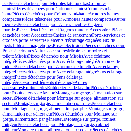
bas
Pièces détachées pour Meubles latéraux bas
Colonnes
hautes
Pièces détachées pour Colonnes hautes
Colonnes mi-
haute
Pièces détachées pour Colonnes mi-haute
Armoires hautes
compactes
Pièces détachées pour Armoires hautes compactes
Autres
meubles
Pièces détachées pour Autres meubles
Etagères
murales
Pièces détachées pour Etagères murales
Accessoires
Pièces
détachées pour Accessoires
Casiers de rangement
Porte-serviettes et
crochets porte-serviettes
Eléments d'éclairage
Poignées
Jeux de
pieds
Tableaus magnétiques
Prises électriques
Pièces détachées pour
Prises électriques
Autres accessoires
Miroirs et armoires et
toilette
Miroirs
Pièces détachées pour Miroirs
Avec éclairage
intégré
Pièces détachées pour Avec éclairage intégré
Armoires de
toilette
Pièces détachées pour Armoires de toilette
Avec éclairage
intégré
Pièces détachées pour Avec éclairage intégré
Sans éclairage
intégré
Pièces détachées pour Sans éclairage
intégré
Accessoires
Eléments d'éclairage
Autres
accessoires
Robinetteries
Robinetteries de lavabo
Pièces détachées
pour Robinetteries de lavabo
Montage sur gorge, alimentation sur
secteur
Pièces détachées pour Montage sur gorge, alimentation sur
secteur
Montage sur gorge, alimentation par piles
Pièces détachées
pour Montage sur gorge, alimentation par piles
Montage sur gorge,
alimentation par génerateur
Pièces détachées pour Montage sur
gorge, alimentation par génerateur
Montage sur gorge, robinet
mitigeur
Pièces détachées pour Montage sur gorge, robinet
mitigeur
Montage mural, alimentation sur secteur
Pièces détachées