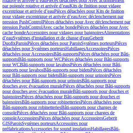
rotative et arrivée d’eau
Pièces détachées pour Avec actionnement
par poignée rotative et arrivée d’eau
Kits de finition pour vidage
excentrique et arrivée d’eau
Pièces détachées pour Kits de finition
pour vidage excentrique et arrivée d’eau
Avec déclenchement par
pression PushControl
Pièces détachées pour Avec déclenchement par
pression PushControl
Avec cache bonde
Pièces détachées pour Avec
cache bonde
Accessoires pour vidages pour baignoires
Alimentations
d’eau
Systèmes d'installation et de chasse d'eau
Geberit
Duofix
Parois
Pièces détachées pour Parois
Systèmes porteurs
Pièces
détachées pour Systèmes porteurs
Habillages
Accessoires
Pièces
détachées pour Accessoires
Bâti-supports
Pièces détachées pour Bâti-
supports
Bâti-supports pour WC
Pièces détachées pour Bâti-supports
pour WC
Bâti-supports pour lavabos
Pièces détachées pour Bâti-
supports pour lavabos
Bâti-supports pour bidets
Pièces détachées
pour Bâti-supports pour bidets
Bâti-supports pour urinoirs
Pièces
détachées pour Bâti-supports pour urinoirs
Bâti-supports pour
douches avec évacuation murale
Pièces détachées pour Bâti-supports
pour douches avec évacuation murale
Bâti-supports pour douches et
baignoires
Pièces détachées pour Bâti-supports pour douches et
baignoires
Bâti-supports pour robinetteries
Pièces détachées pour
Bâti-supports pour robinetteries
Bâti-supports pour charges de
console
Pièces détachées pour Bâti-supports pour charges de
console
Accessoires
Pièces détachées pour Accessoires
Geberit
GIS
Parois
Systèmes porteurs
Accessoires pour
préfabrications
Accessories for sound insulation
Habillages
Bâti-