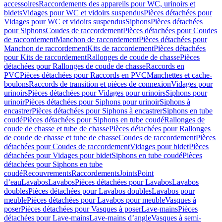
accessoires
Raccordements des appareils pour WC, urinoirs et
bidets
Vidages pour WC et vidoirs suspendus
Pièces détachées pour
Vidages pour WC et vidoirs suspendus
Siphons
Pièces détachées
pour Siphons
Coudes de raccordement
Pièces détachées pour Coudes
de raccordement
Manchon de raccordement
Pièces détachées pour
Manchon de raccordement
Kits de raccordement
Pièces détachées
pour Kits de raccordement
Rallonges de coude de chasse
Pièces
détachées pour Rallonges de coude de chasse
Raccords en
PVC
Pièces détachées pour Raccords en PVC
Manchettes et cache-
boulons
Raccords de transition et pièces de connexion
Vidages pour
urinoirs
Pièces détachées pour Vidages pour urinoirs
Siphons pour
urinoir
Pièces détachées pour Siphons pour urinoir
Siphons à
encastrer
Pièces détachées pour Siphons à encastrer
Siphons en tube
coudé
Pièces détachées pour Siphons en tube coudé
Rallonges de
coude de chasse et tube de chasse
Pièces détachées pour Rallonges
de coude de chasse et tube de chasse
Coudes de raccordement
Pièces
détachées pour Coudes de raccordement
Vidages pour bidet
Pièces
détachées pour Vidages pour bidet
Siphons en tube coudé
Pièces
détachées pour Siphons en tube
coudé
Recouvrements
Raccordements
Joints
Point
d’eau
Lavabos
Lavabos
Pièces détachées pour Lavabos
Lavabos
doubles
Pièces détachées pour Lavabos doubles
Lavabos pour
meuble
Pièces détachées pour Lavabos pour meuble
Vasques à
poser
Pièces détachées pour Vasques à poser
Lave-mains
Pièces
détachées pour Lave-mains
Lave-mains d’angle
Vasques à semi-