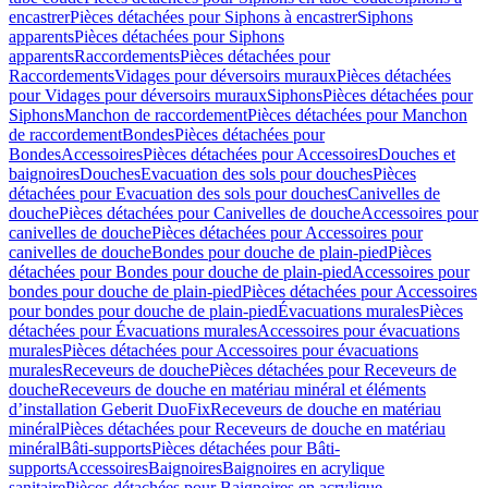
encastrer
Pièces détachées pour Siphons à encastrer
Siphons
apparents
Pièces détachées pour Siphons
apparents
Raccordements
Pièces détachées pour
Raccordements
Vidages pour déversoirs muraux
Pièces détachées
pour Vidages pour déversoirs muraux
Siphons
Pièces détachées pour
Siphons
Manchon de raccordement
Pièces détachées pour Manchon
de raccordement
Bondes
Pièces détachées pour
Bondes
Accessoires
Pièces détachées pour Accessoires
Douches et
baignoires
Douches
Evacuation des sols pour douches
Pièces
détachées pour Evacuation des sols pour douches
Canivelles de
douche
Pièces détachées pour Canivelles de douche
Accessoires pour
canivelles de douche
Pièces détachées pour Accessoires pour
canivelles de douche
Bondes pour douche de plain-pied
Pièces
détachées pour Bondes pour douche de plain-pied
Accessoires pour
bondes pour douche de plain-pied
Pièces détachées pour Accessoires
pour bondes pour douche de plain-pied
Évacuations murales
Pièces
détachées pour Évacuations murales
Accessoires pour évacuations
murales
Pièces détachées pour Accessoires pour évacuations
murales
Receveurs de douche
Pièces détachées pour Receveurs de
douche
Receveurs de douche en matériau minéral et éléments
d’installation Geberit DuoFix
Receveurs de douche en matériau
minéral
Pièces détachées pour Receveurs de douche en matériau
minéral
Bâti-supports
Pièces détachées pour Bâti-
supports
Accessoires
Baignoires
Baignoires en acrylique
sanitaire
Pièces détachées pour Baignoires en acrylique