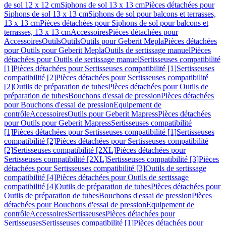
de sol 12 x 12 cm
Siphons de sol 13 x 13 cm
Pièces détachées pour
Siphons de sol 13 x 13 cm
Siphons de sol pour balcons et terrasses,
13 x 13 cm
Pièces détachées pour Siphons de sol pour balcons et
terrasses, 13 x 13 cm
Accessoires
Pièces détachées pour
Accessoires
Outils
Outils
Outils pour Geberit Mepla
Pièces détachées
pour Outils pour Geberit Mepla
Outils de sertissage manuel
Pièces
détachées pour Outils de sertissage manuel
Sertisseuses compatibilité
[1]
Pièces détachées pour Sertisseuses compatibilité [1]
Sertisseuses
compatibilité [2]
Pièces détachées pour Sertisseuses compatibilité
[2]
Outils de préparation de tubes
Pièces détachées pour Outils de
préparation de tubes
Bouchons d'essai de pression
Pièces détachées
pour Bouchons d'essai de pression
Equipement de
contrôle
Accessoires
Outils pour Geberit Mapress
Pièces détachées
pour Outils pour Geberit Mapress
Sertisseuses compatibilité
[1]
Pièces détachées pour Sertisseuses compatibilité [1]
Sertisseuses
compatibilité [2]
Pièces détachées pour Sertisseuses compatibilité
[2]
Sertisseuses compatibilité [2XL]
Pièces détachées pour
Sertisseuses compatibilité [2XL]
Sertisseuses compatibilité [3]
Pièces
détachées pour Sertisseuses compatibilité [3]
Outils de sertissage
compatibilité [4]
Pièces détachées pour Outils de sertissage
compatibilité [4]
Outils de préparation de tubes
Pièces détachées pour
Outils de préparation de tubes
Bouchons d'essai de pression
Pièces
détachées pour Bouchons d'essai de pression
Equipement de
contrôle
Accessoires
Sertisseuses
Pièces détachées pour
Sertisseuses
Sertisseuses compatibilité [1]
Pièces détachées pour