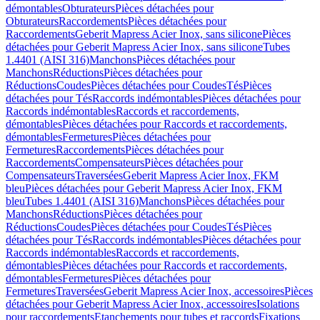
démontables
Obturateurs
Pièces détachées pour
Obturateurs
Raccordements
Pièces détachées pour
Raccordements
Geberit Mapress Acier Inox, sans silicone
Pièces
détachées pour Geberit Mapress Acier Inox, sans silicone
Tubes
1.4401 (AISI 316)
Manchons
Pièces détachées pour
Manchons
Réductions
Pièces détachées pour
Réductions
Coudes
Pièces détachées pour Coudes
Tés
Pièces
détachées pour Tés
Raccords indémontables
Pièces détachées pour
Raccords indémontables
Raccords et raccordements,
démontables
Pièces détachées pour Raccords et raccordements,
démontables
Fermetures
Pièces détachées pour
Fermetures
Raccordements
Pièces détachées pour
Raccordements
Compensateurs
Pièces détachées pour
Compensateurs
Traversées
Geberit Mapress Acier Inox, FKM
bleu
Pièces détachées pour Geberit Mapress Acier Inox, FKM
bleu
Tubes 1.4401 (AISI 316)
Manchons
Pièces détachées pour
Manchons
Réductions
Pièces détachées pour
Réductions
Coudes
Pièces détachées pour Coudes
Tés
Pièces
détachées pour Tés
Raccords indémontables
Pièces détachées pour
Raccords indémontables
Raccords et raccordements,
démontables
Pièces détachées pour Raccords et raccordements,
démontables
Fermetures
Pièces détachées pour
Fermetures
Traversées
Geberit Mapress Acier Inox, accessoires
Pièces
détachées pour Geberit Mapress Acier Inox, accessoires
Isolations
pour raccordements
Etanchements pour tubes et raccords
Fixations