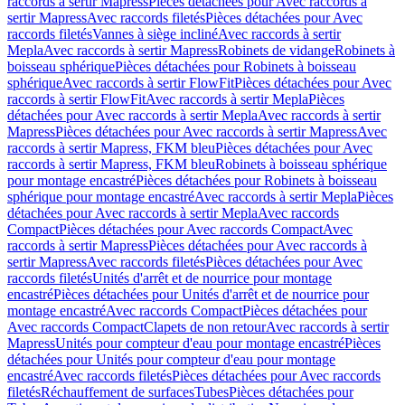
raccords à sertir Mapress
Pièces détachées pour Avec raccords à
sertir Mapress
Avec raccords filetés
Pièces détachées pour Avec
raccords filetés
Vannes à siège incliné
Avec raccords à sertir
Mepla
Avec raccords à sertir Mapress
Robinets de vidange
Robinets à
boisseau sphérique
Pièces détachées pour Robinets à boisseau
sphérique
Avec raccords à sertir FlowFit
Pièces détachées pour Avec
raccords à sertir FlowFit
Avec raccords à sertir Mepla
Pièces
détachées pour Avec raccords à sertir Mepla
Avec raccords à sertir
Mapress
Pièces détachées pour Avec raccords à sertir Mapress
Avec
raccords à sertir Mapress, FKM bleu
Pièces détachées pour Avec
raccords à sertir Mapress, FKM bleu
Robinets à boisseau sphérique
pour montage encastré
Pièces détachées pour Robinets à boisseau
sphérique pour montage encastré
Avec raccords à sertir Mepla
Pièces
détachées pour Avec raccords à sertir Mepla
Avec raccords
Compact
Pièces détachées pour Avec raccords Compact
Avec
raccords à sertir Mapress
Pièces détachées pour Avec raccords à
sertir Mapress
Avec raccords filetés
Pièces détachées pour Avec
raccords filetés
Unités d'arrêt et de nourrice pour montage
encastré
Pièces détachées pour Unités d'arrêt et de nourrice pour
montage encastré
Avec raccords Compact
Pièces détachées pour
Avec raccords Compact
Clapets de non retour
Avec raccords à sertir
Mapress
Unités pour compteur d'eau pour montage encastré
Pièces
détachées pour Unités pour compteur d'eau pour montage
encastré
Avec raccords filetés
Pièces détachées pour Avec raccords
filetés
Réchauffement de surfaces
Tubes
Pièces détachées pour