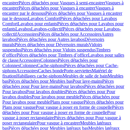
encastrer
Pièces détachées pour Vasques à semi-encastrer
Vasques à
encastrer
Pièces détachées pour Vasques à encastrer
Vasques à
encastrer par le dessous
Pièces détachées pour Vasques à encastrer
par le dessous
Lavabos Comfort
Pièces détachées pour Lavabos
Comfort
Lavabos pour enfants
Pièces détachées pour Lavabos pour
enfants
Lavabos
Lavabos-collectif
Pièces détachées pour Lavabos-
collectif
Accessoires
Pièces détachées pour Accessoires
Autres
lavabos
Pièces détachées pour Autres lavabos
Déversoirs
murals
Pièces détachées pour Déversoirs murals
Vidoirs
suspendus
Pièces détachées pour Vidoirs suspendus
Timbres
dʼoffice
Pièces détachées pour Timbres dʼoffice
Lavabos pour salles
de classe
Accessoires
Colonnes
Pièces détachées pour
Colonnes
Colonnes
Cache-siphons
Pièces détachées pour Cache-
siphons
Accessoires
Caches bonde
Porte-serviettes
Matériel de
fixation
Habillages cache-siphons
Meubles de salle de bain
Meubles
bas
Pièces détachées pour Meubles bas
Pour lave-mains
Pièces
détachées pour Pour lave-mains
Pour lavabos
Pièces détachées pour
Pour lavabos
Pour lavabos doubles
Pièces détachées pour Pour
lavabos doubles
Pour lavabos pour meuble
Pièces détachées pour
Pour lavabos pour meuble
Plans pour vasque
Pièces détachées pour
Plans pour vasque
Pour vasque à poser en forme de coupelle
Pièces
détachées pour Pour vasque à poser en forme de coupelle
Pour
vasque à poser rectangulaire
Pièces détachées pour Pour vasque à
poser rectangulaire
Pour vasque à encastrer
Meubles latéraux
bas
Pièces détachées pour Meubles latéraux bas
Meubles latéraux