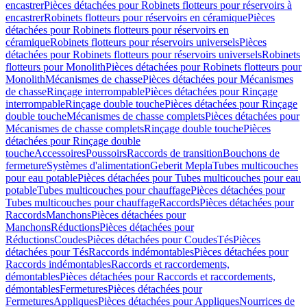
encastrer
Pièces détachées pour Robinets flotteurs pour réservoirs à
encastrer
Robinets flotteurs pour réservoirs en céramique
Pièces
détachées pour Robinets flotteurs pour réservoirs en
céramique
Robinets flotteurs pour réservoirs universels
Pièces
détachées pour Robinets flotteurs pour réservoirs universels
Robinets
flotteurs pour Monolith
Pièces détachées pour Robinets flotteurs pour
Monolith
Mécanismes de chasse
Pièces détachées pour Mécanismes
de chasse
Rinçage interrompable
Pièces détachées pour Rinçage
interrompable
Rinçage double touche
Pièces détachées pour Rinçage
double touche
Mécanismes de chasse complets
Pièces détachées pour
Mécanismes de chasse complets
Rinçage double touche
Pièces
détachées pour Rinçage double
touche
Accessoires
Poussoirs
Raccords de transition
Bouchons de
fermeture
Systèmes d'alimentation
Geberit Mepla
Tubes multicouches
pour eau potable
Pièces détachées pour Tubes multicouches pour eau
potable
Tubes multicouches pour chauffage
Pièces détachées pour
Tubes multicouches pour chauffage
Raccords
Pièces détachées pour
Raccords
Manchons
Pièces détachées pour
Manchons
Réductions
Pièces détachées pour
Réductions
Coudes
Pièces détachées pour Coudes
Tés
Pièces
détachées pour Tés
Raccords indémontables
Pièces détachées pour
Raccords indémontables
Raccords et raccordements,
démontables
Pièces détachées pour Raccords et raccordements,
démontables
Fermetures
Pièces détachées pour
Fermetures
Appliques
Pièces détachées pour Appliques
Nourrices de