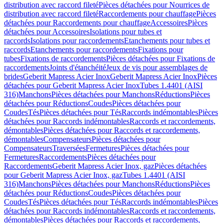
distribution avec raccord fileté
Pièces détachées pour Nourrices de
distribution avec raccord fileté
Raccordements pour chauffage
Pièces
détachées pour Raccordements pour chauffage
Accessoires
Pièces
détachées pour Accessoires
Isolations pour tubes et
raccords
Isolations pour raccordements
Etanchements pour tubes et
raccords
Etanchements pour raccordements
Fixations pour
tubes
Fixations de raccordements
Pièces détachées pour Fixations de
raccordements
Joints d'étanchéité
Jeux de vis pour assemblages de
brides
Geberit Mapress Acier Inox
Geberit Mapress Acier Inox
Pièces
détachées pour Geberit Mapress Acier Inox
Tubes 1.4401 (AISI
316)
Manchons
Pièces détachées pour Manchons
Réductions
Pièces
détachées pour Réductions
Coudes
Pièces détachées pour
Coudes
Tés
Pièces détachées pour Tés
Raccords indémontables
Pièces
détachées pour Raccords indémontables
Raccords et raccordements,
démontables
Pièces détachées pour Raccords et raccordements,
démontables
Compensateurs
Pièces détachées pour
Compensateurs
Traversées
Fermetures
Pièces détachées pour
Fermetures
Raccordements
Pièces détachées pour
Raccordements
Geberit Mapress Acier Inox, gaz
Pièces détachées
pour Geberit Mapress Acier Inox, gaz
Tubes 1.4401 (AISI
316)
Manchons
Pièces détachées pour Manchons
Réductions
Pièces
détachées pour Réductions
Coudes
Pièces détachées pour
Coudes
Tés
Pièces détachées pour Tés
Raccords indémontables
Pièces
détachées pour Raccords indémontables
Raccords et raccordements,
démontables
Pièces détachées pour Raccords et raccordements,