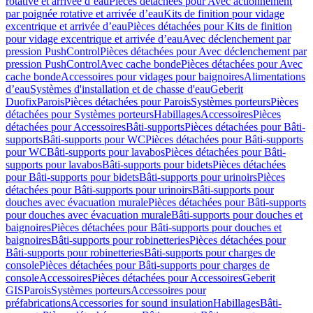
rotative et arrivée d’eau
Pièces détachées pour Avec actionnement
par poignée rotative et arrivée d’eau
Kits de finition pour vidage
excentrique et arrivée d’eau
Pièces détachées pour Kits de finition
pour vidage excentrique et arrivée d’eau
Avec déclenchement par
pression PushControl
Pièces détachées pour Avec déclenchement par
pression PushControl
Avec cache bonde
Pièces détachées pour Avec
cache bonde
Accessoires pour vidages pour baignoires
Alimentations
d’eau
Systèmes d'installation et de chasse d'eau
Geberit
Duofix
Parois
Pièces détachées pour Parois
Systèmes porteurs
Pièces
détachées pour Systèmes porteurs
Habillages
Accessoires
Pièces
détachées pour Accessoires
Bâti-supports
Pièces détachées pour Bâti-
supports
Bâti-supports pour WC
Pièces détachées pour Bâti-supports
pour WC
Bâti-supports pour lavabos
Pièces détachées pour Bâti-
supports pour lavabos
Bâti-supports pour bidets
Pièces détachées
pour Bâti-supports pour bidets
Bâti-supports pour urinoirs
Pièces
détachées pour Bâti-supports pour urinoirs
Bâti-supports pour
douches avec évacuation murale
Pièces détachées pour Bâti-supports
pour douches avec évacuation murale
Bâti-supports pour douches et
baignoires
Pièces détachées pour Bâti-supports pour douches et
baignoires
Bâti-supports pour robinetteries
Pièces détachées pour
Bâti-supports pour robinetteries
Bâti-supports pour charges de
console
Pièces détachées pour Bâti-supports pour charges de
console
Accessoires
Pièces détachées pour Accessoires
Geberit
GIS
Parois
Systèmes porteurs
Accessoires pour
préfabrications
Accessories for sound insulation
Habillages
Bâti-