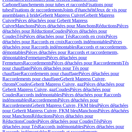
Carbone
Etanchements pour tubes et raccords
Fixations pour
tubes
Fixations de raccordements
Joints d'étanchéité
Jeux de vis pour
assemblages à bride
Geberit Mapress Cuivre
Geberit Mapress
Cuivre
Pièces détachées pour Geberit Mapress
Cuivre
Manchons
Pièces détachées pour Manchons
Réductions
Pièces
détachées pour Réductions
Coudes
Pièces détachées pour
Coudes
Tés
Pièces détachées pour Tés
Raccords en croix
Pièces
détachées pour Raccords en croix
Raccords indémontables
Pièces
détachées pour Raccords indémontables
Raccords et raccordements,
démontables
Pièces détachées pour Raccords et raccordements,
démontables
Fermetures
Pièces détachées pour
Fermetures
Raccordements
Pièces détachées pour Raccordements
Tés
pour chauffage
Pièces détachées pour Tés pour
chauffage
Raccordements pour chauffage
Pièces détachées pour
Raccordements pour chauffage
Geberit Mapress Cuivre,
chromé
Coudes
Geberit Mapress Cuivre, gaz
Pièces détachées pour
Geberit Mapress Cuivre, gaz
Coudes
Pièces détachées pour
Coudes
Raccords indémontables
Pièces détachées pour Raccords
indémontables
Raccordements
Pièces détachées pour
Raccordements
Geberit Mapress Cuivre, FKM bleu
Pièces détachées
pour Geberit Mapress Cuivre, FKM bleu
Manchons
Pièces détachées
pour Manchons
Réductions
Pièces détachées pour
Réductions
Coudes
Pièces détachées pour Coudes
Tés
Pièces
détachées pour Tés
Raccords indémontables
Pièces détachées pour
Raccords indémontables
Raccords et raccordements,