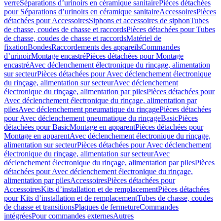
verre
Séparations d’urinoirs en céramique sanitaire
Pièces détachées
pour Séparations d’urinoirs en céramique sanitaire
Accessoires
Pièces
détachées pour Accessoires
Siphons et accessoires de siphon
Tubes
de chasse, coudes de chasse et raccords
Pièces détachées pour Tubes
de chasse, coudes de chasse et raccords
Matériel de
fixation
Bondes
Raccordements des appareils
Commandes
dʼurinoir
Montage encastré
Pièces détachées pour Montage
encastré
Avec déclenchement électronique du rinçage, alimentation
sur secteur
Pièces détachées pour Avec déclenchement électronique
du rinçage, alimentation sur secteur
Avec déclenchement
électronique du rinçage, alimentation par piles
Pièces détachées pour
Avec déclenchement électronique du rinçage, alimentation par
piles
Avec déclenchement pneumatique du rinçage
Pièces détachées
pour Avec déclenchement pneumatique du rinçage
Basic
Pièces
détachées pour Basic
Montage en apparent
Pièces détachées pour
Montage en apparent
Avec déclenchement électronique du rinçage,
alimentation sur secteur
Pièces détachées pour Avec déclenchement
électronique du rinçage, alimentation sur secteur
Avec
déclenchement électronique du rinçage, alimentation par piles
Pièces
détachées pour Avec déclenchement électronique du rinçage,
alimentation par piles
Accessoires
Pièces détachées pour
Accessoires
Kits d’installation et de remplacement
Pièces détachées
pour Kits d’installation et de remplacement
Tubes de chasse, coudes
de chasse et transitions
Plaques de fermeture
Commandes
intégrées
Pour commandes externes
Autres