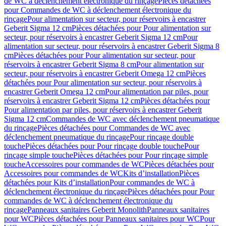
de WC à déclenchement électronique du rinçage
Pièces détachées
pour Commandes de WC à déclenchement électronique du
rinçage
Pour alimentation sur secteur, pour réservoirs à encastrer
Geberit Sigma 12 cm
Pièces détachées pour Pour alimentation sur
secteur, pour réservoirs à encastrer Geberit Sigma 12 cm
Pour
alimentation sur secteur, pour réservoirs à encastrer Geberit Sigma 8
cm
Pièces détachées pour Pour alimentation sur secteur, pour
réservoirs à encastrer Geberit Sigma 8 cm
Pour alimentation sur
secteur, pour réservoirs à encastrer Geberit Omega 12 cm
Pièces
détachées pour Pour alimentation sur secteur, pour réservoirs à
encastrer Geberit Omega 12 cm
Pour alimentation par piles, pour
réservoirs à encastrer Geberit Sigma 12 cm
Pièces détachées pour
Pour alimentation par piles, pour réservoirs à encastrer Geberit
Sigma 12 cm
Commandes de WC avec déclenchement pneumatique
du rinçage
Pièces détachées pour Commandes de WC avec
déclenchement pneumatique du rinçage
Pour rinçage double
touche
Pièces détachées pour Pour rinçage double touche
Pour
rinçage simple touche
Pièces détachées pour Pour rinçage simple
touche
Accessoires pour commandes de WC
Pièces détachées pour
Accessoires pour commandes de WC
Kits d’installation
Pièces
détachées pour Kits d’installation
Pour commandes de WC à
déclenchement électronique du rinçage
Pièces détachées pour Pour
commandes de WC à déclenchement électronique du
rinçage
Panneaux sanitaires Geberit Monolith
Panneaux sanitaires
pour WC
Pièces détachées pour Panneaux sanitaires pour WC
Pour