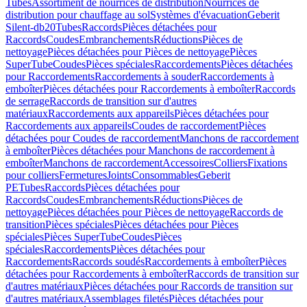
Tubes
Assortiment de nourrices de distribution
Nourrices de
distribution pour chauffage au sol
Systèmes d'évacuation
Geberit
Silent-db20
Tubes
Raccords
Pièces détachées pour
Raccords
Coudes
Embranchements
Réductions
Pièces de
nettoyage
Pièces détachées pour Pièces de nettoyage
Pièces
SuperTube
Coudes
Pièces spéciales
Raccordements
Pièces détachées
pour Raccordements
Raccordements à souder
Raccordements à
emboîter
Pièces détachées pour Raccordements à emboîter
Raccords
de serrage
Raccords de transition sur d'autres
matériaux
Raccordements aux appareils
Pièces détachées pour
Raccordements aux appareils
Coudes de raccordement
Pièces
détachées pour Coudes de raccordement
Manchons de raccordement
à emboîter
Pièces détachées pour Manchons de raccordement à
emboîter
Manchons de raccordement
Accessoires
Colliers
Fixations
pour colliers
Fermetures
Joints
Consommables
Geberit
PE
Tubes
Raccords
Pièces détachées pour
Raccords
Coudes
Embranchements
Réductions
Pièces de
nettoyage
Pièces détachées pour Pièces de nettoyage
Raccords de
transition
Pièces spéciales
Pièces détachées pour Pièces
spéciales
Pièces SuperTube
Coudes
Pièces
spéciales
Raccordements
Pièces détachées pour
Raccordements
Raccords soudés
Raccordements à emboîter
Pièces
détachées pour Raccordements à emboîter
Raccords de transition sur
d'autres matériaux
Pièces détachées pour Raccords de transition sur
d'autres matériaux
Assemblages filetés
Pièces détachées pour