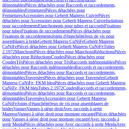
démontables
Pièces détachées pour Raccords et raccordements,
démontables
Fermetures
Pièces détachées pour
Fermetures
Accessoires pour Geberit Mapress Cuivre
Pièces
détachées pour Accessoires pour Geberit Mapress Cuivre
Isolations
pour raccordements
Etanchements pour tubes et raccords
Fixations
pour tubes
Fixations de raccordements
Pièces détachées pour
Fixations de raccordements
Joints d'étanchéité
Jeux de vis pour
assemblages à bride
Geberit Mapress CuNiFe
Geberit Mapress
CuNiFe
Pièces détachées pour Geberit Mapress CuNiFe
Tubes
2.1972
Manchons
Pièces détachées pour Manchons
Réductions
Pièces
détachées pour Réductions
Coudes
Pièces détachées pour
Coudes
Tés
Pièces détachées pour Tés
Raccords indémontables
Pièces
détachées pour Raccords indémontables
Raccords et raccordements,
démontables
Pièces détachées pour Raccords et raccordements,
démontables
Traversées
Pièces détachées pour Traversées
Geberit
Mapress CuNiFe, FKM bleu
Pièces détachées pour Geberit Mapress
CuNiFe, FKM bleu
Tubes 2.1972
Coudes
Raccords et raccordements,
démontables
Pièces détachées pour Raccords et raccordements,
démontables
Traversées
Accessoires pour Geberit Mapress
CuNiFe
Joints d'étanchéité
Jeux de vis pour assemblages de
brides
Vannes
Vannes à siège droit
Avec raccords à sertir
Mapress
Vannes à siège droit pour montage encastré
Pièces détachées
pour Vannes à siège droit pour montage encastré
Avec raccords à
sertir Mepla
Pièces détachées pour Avec raccords à sertir Mepla
Avec