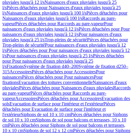
pluviales jusqu'à 12 l/s
Naissances d'eaux pluviales jusqu'à 25
l/s
Pièces détachées pour Naissances d'eaux pluviales jusqu'à 25
l/s
Naissances d'eaux pluviales jusqu'à 100 l/s
Pièces détachées pour
Naissances d'eaux pluviales jusqu'à 100 l/s
Raccords au pare-
vapeur
Pièces détachées pour Raccords au pare-vapeur
Pour
naissances d'eaux pluviales jusqu'à 12 l/s
Pièces détachées pour Pour
naissances d'eaux pluviales jusqu'à 12 l/s
Pour naissances d'eaux
pluviales jusqu'à 25 l/s
Trop-pleins de sécurité
Pièces détachées pour
Trop-pleins de sécurité
Pour naissances d'eaux pluviales jusqu'à 12
l/s
Pièces détachées pour Pour naissances d'eaux pluviales jusqu'à 12
l/s
Pour naissances d'eaux pluviales jusqu'à 25 l/s
Pièces détachées
pour Pour naissances d'eaux pluviales jusqu'à 25
l/s
Fixations
Système de fixation d40–200
Système de fixation d250–
315
Accessoires
Pièces détachées pour Accessoires
Pour
naissances
Pièces détachées pour Pour naissances
Pour
fixations
Evacuation des toitures conventionnelle
Naissances d'eaux
pluviales
Pièces détachées pour Naissances d'eaux pluviales
Raccords
au pare-vapeur
Pièces détachées pour Raccords au pare-
vapeur
Accessoires
Pièces détachées pour Accessoires
Evacuation des
sols
Evacuation de surface pour l'intérieur et l'extérieur
Pièces
détachées pour Evacuation de surface pour l'intérieur et
l'extérieur
Siphons de sol 10 x 10 cm
Pièces détachées pour Siphons
de sol 10 x 10 cm
Siphons de sol pour balcons et terrasses, 10 x 10
cm
Pièces détachées pour Siphons de sol pour balcons et terrasses,
10 x 10 cm
Siphons de sol 12 x 12 cm
Pièces détachées pour Siphons