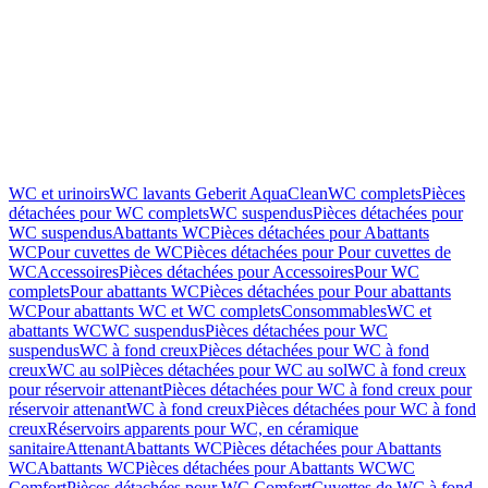
WC et urinoirs
WC lavants Geberit AquaClean
WC complets
Pièces
détachées pour WC complets
WC suspendus
Pièces détachées pour
WC suspendus
Abattants WC
Pièces détachées pour Abattants
WC
Pour cuvettes de WC
Pièces détachées pour Pour cuvettes de
WC
Accessoires
Pièces détachées pour Accessoires
Pour WC
complets
Pour abattants WC
Pièces détachées pour Pour abattants
WC
Pour abattants WC et WC complets
Consommables
WC et
abattants WC
WC suspendus
Pièces détachées pour WC
suspendus
WC à fond creux
Pièces détachées pour WC à fond
creux
WC au sol
Pièces détachées pour WC au sol
WC à fond creux
pour réservoir attenant
Pièces détachées pour WC à fond creux pour
réservoir attenant
WC à fond creux
Pièces détachées pour WC à fond
creux
Réservoirs apparents pour WC, en céramique
sanitaire
Attenant
Abattants WC
Pièces détachées pour Abattants
WC
Abattants WC
Pièces détachées pour Abattants WC
WC
Comfort
Pièces détachées pour WC Comfort
Cuvettes de WC à fond