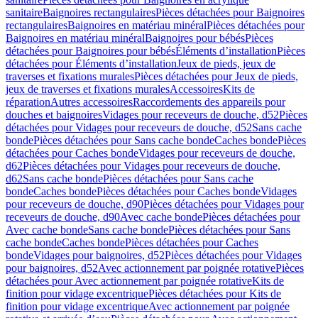
sanitaire
Baignoires rectangulaires
Pièces détachées pour Baignoires
rectangulaires
Baignoires en matériau minéral
Pièces détachées pour
Baignoires en matériau minéral
Baignoires pour bébés
Pièces
détachées pour Baignoires pour bébés
Éléments d’installation
Pièces
détachées pour Éléments d’installation
Jeux de pieds, jeux de
traverses et fixations murales
Pièces détachées pour Jeux de pieds,
jeux de traverses et fixations murales
Accessoires
Kits de
réparation
Autres accessoires
Raccordements des appareils pour
douches et baignoires
Vidages pour receveurs de douche, d52
Pièces
détachées pour Vidages pour receveurs de douche, d52
Sans cache
bonde
Pièces détachées pour Sans cache bonde
Caches bonde
Pièces
détachées pour Caches bonde
Vidages pour receveurs de douche,
d62
Pièces détachées pour Vidages pour receveurs de douche,
d62
Sans cache bonde
Pièces détachées pour Sans cache
bonde
Caches bonde
Pièces détachées pour Caches bonde
Vidages
pour receveurs de douche, d90
Pièces détachées pour Vidages pour
receveurs de douche, d90
Avec cache bonde
Pièces détachées pour
Avec cache bonde
Sans cache bonde
Pièces détachées pour Sans
cache bonde
Caches bonde
Pièces détachées pour Caches
bonde
Vidages pour baignoires, d52
Pièces détachées pour Vidages
pour baignoires, d52
Avec actionnement par poignée rotative
Pièces
détachées pour Avec actionnement par poignée rotative
Kits de
finition pour vidage excentrique
Pièces détachées pour Kits de
finition pour vidage excentrique
Avec actionnement par poignée