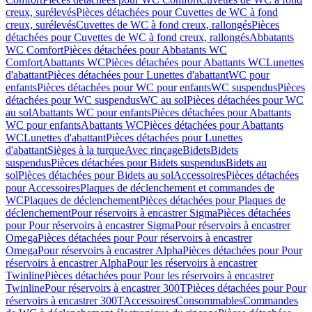
creux, surélevés
Pièces détachées pour Cuvettes de WC à fond
creux, surélevés
Cuvettes de WC à fond creux, rallongés
Pièces
détachées pour Cuvettes de WC à fond creux, rallongés
Abbatants
WC Comfort
Pièces détachées pour Abbatants WC
Comfort
Abattants WC
Pièces détachées pour Abattants WC
Lunettes
d'abattant
Pièces détachées pour Lunettes d'abattant
WC pour
enfants
Pièces détachées pour WC pour enfants
WC suspendus
Pièces
détachées pour WC suspendus
WC au sol
Pièces détachées pour WC
au sol
Abattants WC pour enfants
Pièces détachées pour Abattants
WC pour enfants
Abattants WC
Pièces détachées pour Abattants
WC
Lunettes d'abattant
Pièces détachées pour Lunettes
d'abattant
Sièges à la turque
Avec rinçage
Bidets
Bidets
suspendus
Pièces détachées pour Bidets suspendus
Bidets au
sol
Pièces détachées pour Bidets au sol
Accessoires
Pièces détachées
pour Accessoires
Plaques de déclenchement et commandes de
WC
Plaques de déclenchement
Pièces détachées pour Plaques de
déclenchement
Pour réservoirs à encastrer Sigma
Pièces détachées
pour Pour réservoirs à encastrer Sigma
Pour réservoirs à encastrer
Omega
Pièces détachées pour Pour réservoirs à encastrer
Omega
Pour réservoirs à encastrer Alpha
Pièces détachées pour Pour
réservoirs à encastrer Alpha
Pour les réservoirs à encastrer
Twinline
Pièces détachées pour Pour les réservoirs à encastrer
Twinline
Pour réservoirs à encastrer 300T
Pièces détachées pour Pour
réservoirs à encastrer 300T
Accessoires
Consommables
Commandes