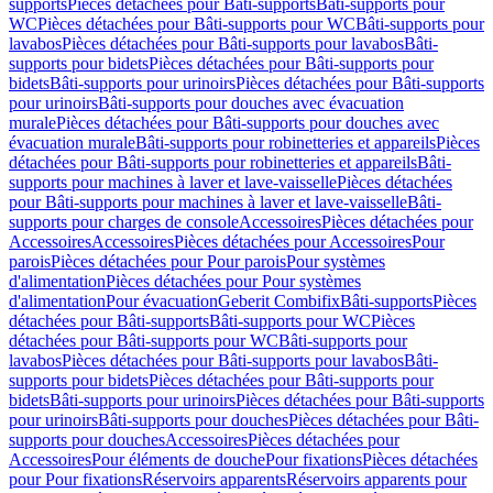
supports
Pièces détachées pour Bâti-supports
Bâti-supports pour
WC
Pièces détachées pour Bâti-supports pour WC
Bâti-supports pour
lavabos
Pièces détachées pour Bâti-supports pour lavabos
Bâti-
supports pour bidets
Pièces détachées pour Bâti-supports pour
bidets
Bâti-supports pour urinoirs
Pièces détachées pour Bâti-supports
pour urinoirs
Bâti-supports pour douches avec évacuation
murale
Pièces détachées pour Bâti-supports pour douches avec
évacuation murale
Bâti-supports pour robinetteries et appareils
Pièces
détachées pour Bâti-supports pour robinetteries et appareils
Bâti-
supports pour machines à laver et lave-vaisselle
Pièces détachées
pour Bâti-supports pour machines à laver et lave-vaisselle
Bâti-
supports pour charges de console
Accessoires
Pièces détachées pour
Accessoires
Accessoires
Pièces détachées pour Accessoires
Pour
parois
Pièces détachées pour Pour parois
Pour systèmes
d'alimentation
Pièces détachées pour Pour systèmes
d'alimentation
Pour évacuation
Geberit Combifix
Bâti-supports
Pièces
détachées pour Bâti-supports
Bâti-supports pour WC
Pièces
détachées pour Bâti-supports pour WC
Bâti-supports pour
lavabos
Pièces détachées pour Bâti-supports pour lavabos
Bâti-
supports pour bidets
Pièces détachées pour Bâti-supports pour
bidets
Bâti-supports pour urinoirs
Pièces détachées pour Bâti-supports
pour urinoirs
Bâti-supports pour douches
Pièces détachées pour Bâti-
supports pour douches
Accessoires
Pièces détachées pour
Accessoires
Pour éléments de douche
Pour fixations
Pièces détachées
pour Pour fixations
Réservoirs apparents
Réservoirs apparents pour