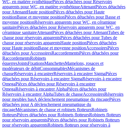
WC, en matière synthétique
Pièces détachées pour Réservoirs
apparents pour WC, en matière synthétique
Attenant
Pièces détachées
pour Attenant
Haute position
Pièces détachées pour Haute
position
Basse et moyenne position
Pièces détachées pour Basse et
moyenne position
Réservoirs apparents pour WC, en céramique
sanitaire
Pièces détachées pour Réservoirs apparents pour WC, en
céramique sanitaire
Attenant
Pièces détachées pour Attenant
Tubes de
chasse pour réservoirs apparents
Pièces détachées pour Tubes de
chasse pour réservoirs apparents
Haute position
Pièces détachées
pour Haute position
Basse et moyenne position
Accessoires
Pièces
détachées pour Accessoires
Raccordements
Pièces détachées pour
Raccordements
Robinets
équerres
Joints
Fixations
Manchettes
Mamelons, rosaces et
modérateurs de débit
Consommables
Mécanismes de
chasse
Réservoirs à encastrer
Réservoirs à encastrer Sigma
Pièces
détachées pour Réservoirs à encastrer Sigma
Réservoirs à encastrer
Omega
Pièces détachées pour Réservoirs à encastrer
Omega
Réservoirs à encastrer Alpha
Pièces détachées pour
Réservoirs à encastrer Alpha
Tubes de chasse
Accessoires
Réservoirs
pour meubles bas
A déclenchement pneumatique du rinçage
Pièces
détachées pour A déclenchement pneumatique du
rinçage
Mécanismes de chasse et robinets flotteurs
Robinets
flotteurs
Pièces détachées pour Robinets flotteurs
Robinets flotteurs
pour réservoirs apparents
Pièces détachées pour Robinets flotteurs
pour réservoirs apparents
Robinets flotteurs pour réservoirs à