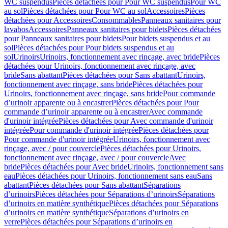
WC suspendus
Pièces détachées pour Pour WC suspendus
Pour WC
au sol
Pièces détachées pour Pour WC au sol
Accessoires
Pièces
détachées pour Accessoires
Consommables
Panneaux sanitaires pour
lavabos
Accessoires
Panneaux sanitaires pour bidets
Pièces détachées
pour Panneaux sanitaires pour bidets
Pour bidets suspendus et au
sol
Pièces détachées pour Pour bidets suspendus et au
sol
Urinoirs
Urinoirs, fonctionnement avec rinçage, avec bride
Pièces
détachées pour Urinoirs, fonctionnement avec rinçage, avec
bride
Sans abattant
Pièces détachées pour Sans abattant
Urinoirs,
fonctionnement avec rinçage, sans bride
Pièces détachées pour
Urinoirs, fonctionnement avec rinçage, sans bride
Pour commande
d’urinoir apparente ou à encastrer
Pièces détachées pour Pour
commande d’urinoir apparente ou à encastrer
Avec commande
d'urinoir intégrée
Pièces détachées pour Avec commande d'urinoir
intégrée
Pour commande d'urinoir intégrée
Pièces détachées pour
Pour commande d'urinoir intégrée
Urinoirs, fonctionnement avec
rinçage, avec / pour couvercle
Pièces détachées pour Urinoirs,
fonctionnement avec rinçage, avec / pour couvercle
Avec
bride
Pièces détachées pour Avec bride
Urinoirs, fonctionnement sans
eau
Pièces détachées pour Urinoirs, fonctionnement sans eau
Sans
abattant
Pièces détachées pour Sans abattant
Séparations
d’urinoirs
Pièces détachées pour Séparations d’urinoirs
Séparations
d’urinoirs en matière synthétique
Pièces détachées pour Séparations
d’urinoirs en matière synthétique
Séparations d’urinoirs en
verre
Pièces détachées pour Séparations d’urinoirs en