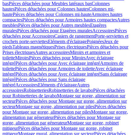
bas
Pièces détachées pour Meubles latéraux bas
Colonnes
hautes
Pièces détachées pour Colonnes hautes
Colonnes mi-
haute
Pièces détachées pour Colonnes mi-haute
Armoires hautes
compactes
Pièces détachées pour Armoires hautes compactes
Autres
meubles
Pièces détachées pour Autres meubles
Etagères
murales
Pièces détachées pour Etagères murales
Accessoires
Pièces
détachées pour Accessoires
Casiers de rangement
Porte-serviettes et
crochets porte-serviettes
Eléments d'éclairage
Poignées
Jeux de
pieds
Tableaus magnétiques
Prises électriques
Pièces détachées pour
Prises électriques
Autres accessoires
Miroirs et armoires et
toilette
Miroirs
Pièces détachées pour Miroirs
Avec éclairage
intégré
Pièces détachées pour Avec éclairage intégré
Armoires de
toilette
Pièces détachées pour Armoires de toilette
Avec éclairage
intégré
Pièces détachées pour Avec éclairage intégré
Sans éclairage
intégré
Pièces détachées pour Sans éclairage
intégré
Accessoires
Eléments d'éclairage
Autres
accessoires
Robinetteries
Robinetteries de lavabo
Pièces détachées
pour Robinetteries de lavabo
Montage sur gorge, alimentation sur
secteur
Pièces détachées pour Montage sur gorge, alimentation sur
secteur
Montage sur gorge, alimentation par piles
Pièces détachées
pour Montage sur gorge, alimentation par piles
Montage sur gorge,
alimentation par génerateur
Pièces détachées pour Montage sur
gorge, alimentation par génerateur
Montage sur gorge, robinet
mitigeur
Pièces détachées pour Montage sur gorge, robinet
mitigeur
Montage mural, alimentation sur secteur
Pièces détachées