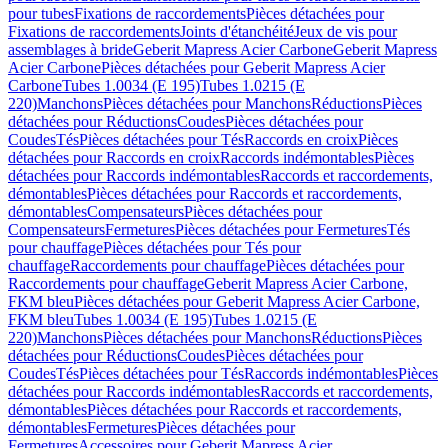
pour tubes
Fixations de raccordements
Pièces détachées pour
Fixations de raccordements
Joints d'étanchéité
Jeux de vis pour
assemblages à bride
Geberit Mapress Acier Carbone
Geberit Mapress
Acier Carbone
Pièces détachées pour Geberit Mapress Acier
Carbone
Tubes 1.0034 (E 195)
Tubes 1.0215 (E
220)
Manchons
Pièces détachées pour Manchons
Réductions
Pièces
détachées pour Réductions
Coudes
Pièces détachées pour
Coudes
Tés
Pièces détachées pour Tés
Raccords en croix
Pièces
détachées pour Raccords en croix
Raccords indémontables
Pièces
détachées pour Raccords indémontables
Raccords et raccordements,
démontables
Pièces détachées pour Raccords et raccordements,
démontables
Compensateurs
Pièces détachées pour
Compensateurs
Fermetures
Pièces détachées pour Fermetures
Tés
pour chauffage
Pièces détachées pour Tés pour
chauffage
Raccordements pour chauffage
Pièces détachées pour
Raccordements pour chauffage
Geberit Mapress Acier Carbone,
FKM bleu
Pièces détachées pour Geberit Mapress Acier Carbone,
FKM bleu
Tubes 1.0034 (E 195)
Tubes 1.0215 (E
220)
Manchons
Pièces détachées pour Manchons
Réductions
Pièces
détachées pour Réductions
Coudes
Pièces détachées pour
Coudes
Tés
Pièces détachées pour Tés
Raccords indémontables
Pièces
détachées pour Raccords indémontables
Raccords et raccordements,
démontables
Pièces détachées pour Raccords et raccordements,
démontables
Fermetures
Pièces détachées pour
Fermetures
Accessoires pour Geberit Mapress Acier