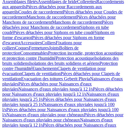
Assemblages filetés
Assemblages de bride
Collerettes
Raccordements
aux appareils
Pièces détachées pour Raccordements aux
appareils
Coudes de raccordement
Pièces détachées pour Coudes de
raccordement
Manchons de raccordement
Pièces détachées pour
Manchons de raccordement
Manchons de raccordement
Pièces
détachées pour Manchons de raccordement
Siphons en tube
coudé
Pièces détachées pour Siphons en tube coudé
Siphons en
forme d'escargot
Pièces détachées pour Siphons en forme
d'escargot
Accessoires
Colliers
Fixations pour
colliers
Coques
Fermetures
Joints
Boîtiers de
protection
Consommables
Protection incendie, protection acoustique
et protection contre l'humidité
Protection acoustique
Isolations des
bruits solidiens
Isolations des bruits solidiens et aériens
Protection
contre l'humidité
Etanchements
Clapets de ventilation pour
évacuation
Clapets de ventilation
Pièces détachées pour Clapets de
ventilation
Evacuation des toitures Geberit Pluvia
Naissances d'eaux
pluviales
Pièces détachées pour Naissances d'eaux
pluviales
Naissances d'eaux pluviales jusqu'à 12 l/s
Pièces détachées
pour Naissances d'eaux pluviales jusqu'à 12 l/s
Naissances d'eaux
pluviales jusqu'à 25 l/s
Pièces détachées pour Naissances d'eaux
pluviales jusqu'à 25 l/s
Naissances d'eaux pluviales jusqu'à 100
l/s
Pièces détachées pour Naissances d'eaux pluviales jusqu'à 100
l/s
Naissances d'eaux pluviales pour chéneaux
Pièces détachées pour
Naissances d'eaux pluviales pour chéneaux
Naissances d'eaux
pluviales jusqu'à 12 l/s
Pièces détachées pour Naissances d'eaux