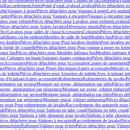
 de raccordement
Pièces détachées pour Coudes de raccordement
Vidag
ts
Raccordements
Joints
Point d’eau
Lavabos
Lavabos
Pièces détachées p
uble
Vasques à poser
Pièces détachées pour Vasques à poser
Lave-mains
astrer
Pièces détachées pour Vasques à encastrer
Vasques à encastrer pa
abos pour enfants
Pièces détachées pour Lavabos pour enfants
Lavabos
L
Pièces détachées pour Autres lavabos
Déversoirs murals
Pièces détachée
fice
Lavabos pour salles de classe
Accessoires
Colonnes
Pièces détachée
abillages cache-siphons
Meubles de salle de bain
Meubles bas
Pièces dé
bos doubles
Pièces détachées pour Pour lavabos doubles
Pour lavabos p
n forme de coupelle
Pièces détachées pour Pour vasque à poser en form
éraux bas
Pièces détachées pour Meubles latéraux bas
Meubles latéraux 
pour Colonnes mi-haute
Armoires hautes compactes
Pièces détachées po
les
Accessoires
Pièces détachées pour Accessoires
Casiers de rangement
P
ues
Pièces détachées pour Prises électriques
Autres accessoires
Miroirs et 
de toilette
Pièces détachées pour Armoires de toilette
Avec éclairage int
ts d'éclairage
Autres accessoires
Robinetteries
Robinetteries de lavabo
Pi
entation sur secteur
Montage sur gorge, alimentation par piles
Pièces dé
gorge, alimentation par génerateur
Montage sur gorge, robinet mitigeur
limentation sur secteur
Montage mural, alimentation par piles
Pièces dé
entation par générateur
Montage mural, robinet mélangeur
Pièces détac
es pour Pour robinetteries de lavabo
Raccordements des appareils pour l
udé
Pièces détachées pour Siphons en tube coudé
Siphons en tube coudé,
chées pour Siphons à tube plongeur pour lavabo
Siphons à tube plongeu
ièces détachées pour Siphons à encastrer
Raccordements de lavabo
Pièc
ements
Joints
Rallonges
Vidages pour éviers
Pièces détachées pour Vidage