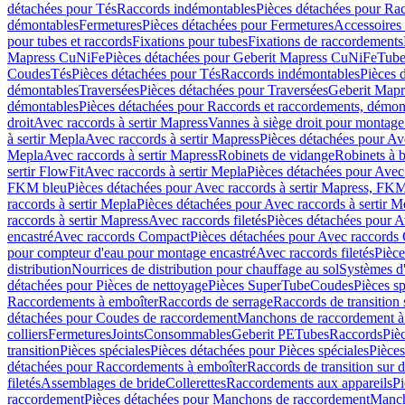
détachées pour Tés
Raccords indémontables
Pièces détachées pour Ra
démontables
Fermetures
Pièces détachées pour Fermetures
Accessoires
pour tubes et raccords
Fixations pour tubes
Fixations de raccordements
Mapress CuNiFe
Pièces détachées pour Geberit Mapress CuNiFe
Tube
Coudes
Tés
Pièces détachées pour Tés
Raccords indémontables
Pièces 
démontables
Traversées
Pièces détachées pour Traversées
Geberit Map
démontables
Pièces détachées pour Raccords et raccordements, démon
droit
Avec raccords à sertir Mapress
Vannes à siège droit pour montage
à sertir Mepla
Avec raccords à sertir Mapress
Pièces détachées pour Ave
Mepla
Avec raccords à sertir Mapress
Robinets de vidange
Robinets à 
sertir FlowFit
Avec raccords à sertir Mepla
Pièces détachées pour Avec 
FKM bleu
Pièces détachées pour Avec raccords à sertir Mapress, FK
raccords à sertir Mepla
Pièces détachées pour Avec raccords à sertir M
raccords à sertir Mapress
Avec raccords filetés
Pièces détachées pour Av
encastré
Avec raccords Compact
Pièces détachées pour Avec raccords
pour compteur d'eau pour montage encastré
Avec raccords filetés
Pièce
distribution
Nourrices de distribution pour chauffage au sol
Systèmes d
détachées pour Pièces de nettoyage
Pièces SuperTube
Coudes
Pièces sp
Raccordements à emboîter
Raccords de serrage
Raccords de transition 
détachées pour Coudes de raccordement
Manchons de raccordement à
colliers
Fermetures
Joints
Consommables
Geberit PE
Tubes
Raccords
Piè
transition
Pièces spéciales
Pièces détachées pour Pièces spéciales
Pièce
détachées pour Raccordements à emboîter
Raccords de transition sur d
filetés
Assemblages de bride
Collerettes
Raccordements aux appareils
Pi
raccordement
Pièces détachées pour Manchons de raccordement
Manch