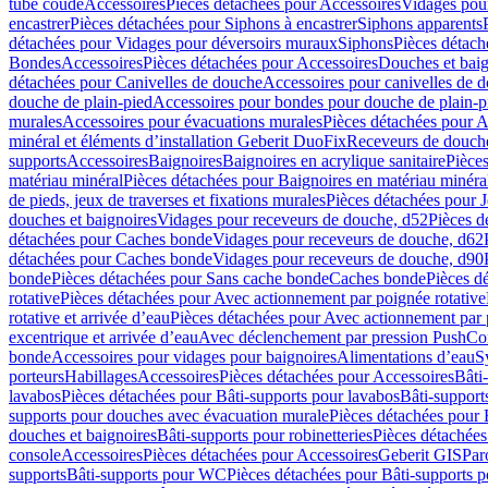
tube coudé
Accessoires
Pièces détachées pour Accessoires
Vidages pour
encastrer
Pièces détachées pour Siphons à encastrer
Siphons apparents
détachées pour Vidages pour déversoirs muraux
Siphons
Pièces détach
Bondes
Accessoires
Pièces détachées pour Accessoires
Douches et baig
détachées pour Canivelles de douche
Accessoires pour canivelles de 
douche de plain-pied
Accessoires pour bondes pour douche de plain-p
murales
Accessoires pour évacuations murales
Pièces détachées pour A
minéral et éléments d’installation Geberit DuoFix
Receveurs de douche
supports
Accessoires
Baignoires
Baignoires en acrylique sanitaire
Pièces
matériau minéral
Pièces détachées pour Baignoires en matériau minéra
de pieds, jeux de traverses et fixations murales
Pièces détachées pour J
douches et baignoires
Vidages pour receveurs de douche, d52
Pièces d
détachées pour Caches bonde
Vidages pour receveurs de douche, d62
détachées pour Caches bonde
Vidages pour receveurs de douche, d90
bonde
Pièces détachées pour Sans cache bonde
Caches bonde
Pièces d
rotative
Pièces détachées pour Avec actionnement par poignée rotative
rotative et arrivée d’eau
Pièces détachées pour Avec actionnement par p
excentrique et arrivée d’eau
Avec déclenchement par pression PushCo
bonde
Accessoires pour vidages pour baignoires
Alimentations d’eau
S
porteurs
Habillages
Accessoires
Pièces détachées pour Accessoires
Bâti
lavabos
Pièces détachées pour Bâti-supports pour lavabos
Bâti-support
supports pour douches avec évacuation murale
Pièces détachées pour 
douches et baignoires
Bâti-supports pour robinetteries
Pièces détachées
console
Accessoires
Pièces détachées pour Accessoires
Geberit GIS
Par
supports
Bâti-supports pour WC
Pièces détachées pour Bâti-supports