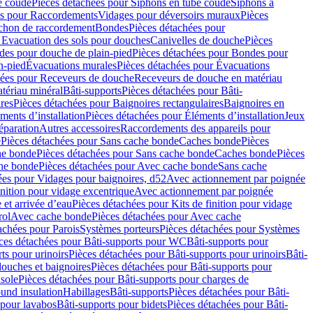
e coudé
Pièces détachées pour Siphons en tube coudé
Siphons à
es pour Raccordements
Vidages pour déversoirs muraux
Pièces
chon de raccordement
Bondes
Pièces détachées pour
 Evacuation des sols pour douches
Canivelles de douche
Pièces
es pour douche de plain-pied
Pièces détachées pour Bondes pour
n-pied
Évacuations murales
Pièces détachées pour Évacuations
hées pour Receveurs de douche
Receveurs de douche en matériau
tériau minéral
Bâti-supports
Pièces détachées pour Bâti-
res
Pièces détachées pour Baignoires rectangulaires
Baignoires en
ments d’installation
Pièces détachées pour Éléments d’installation
Jeux
éparation
Autres accessoires
Raccordements des appareils pour
e
Pièces détachées pour Sans cache bonde
Caches bonde
Pièces
he bonde
Pièces détachées pour Sans cache bonde
Caches bonde
Pièces
he bonde
Pièces détachées pour Avec cache bonde
Sans cache
ées pour Vidages pour baignoires, d52
Avec actionnement par poignée
inition pour vidage excentrique
Avec actionnement par poignée
 et arrivée d’eau
Pièces détachées pour Kits de finition pour vidage
rol
Avec cache bonde
Pièces détachées pour Avec cache
achées pour Parois
Systèmes porteurs
Pièces détachées pour Systèmes
ces détachées pour Bâti-supports pour WC
Bâti-supports pour
ts pour urinoirs
Pièces détachées pour Bâti-supports pour urinoirs
Bâti-
douches et baignoires
Pièces détachées pour Bâti-supports pour
nsole
Pièces détachées pour Bâti-supports pour charges de
ound insulation
Habillages
Bâti-supports
Pièces détachées pour Bâti-
 pour lavabos
Bâti-supports pour bidets
Pièces détachées pour Bâti-