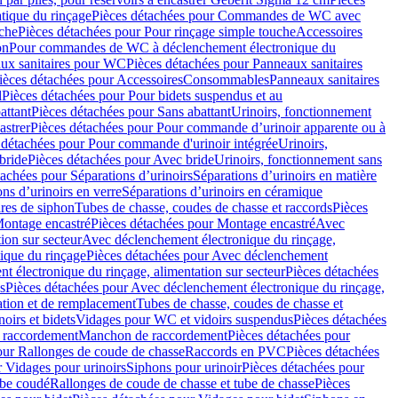
ique du rinçage
Pièces détachées pour Commandes de WC avec
uche
Pièces détachées pour Pour rinçage simple touche
Accessoires
on
Pour commandes de WC à déclenchement électronique du
ux sanitaires pour WC
Pièces détachées pour Panneaux sanitaires
ièces détachées pour Accessoires
Consommables
Panneaux sanitaires
l
Pièces détachées pour Pour bidets suspendus et au
attant
Pièces détachées pour Sans abattant
Urinoirs, fonctionnement
astrer
Pièces détachées pour Pour commande d’urinoir apparente ou à
 détachées pour Pour commande d'urinoir intégrée
Urinoirs,
bride
Pièces détachées pour Avec bride
Urinoirs, fonctionnement sans
tachées pour Séparations d’urinoirs
Séparations d’urinoirs en matière
ns d’urinoirs en verre
Séparations d’urinoirs en céramique
ires de siphon
Tubes de chasse, coudes de chasse et raccords
Pièces
ontage encastré
Pièces détachées pour Montage encastré
Avec
ion sur secteur
Avec déclenchement électronique du rinçage,
que du rinçage
Pièces détachées pour Avec déclenchement
 électronique du rinçage, alimentation sur secteur
Pièces détachées
s
Pièces détachées pour Avec déclenchement électronique du rinçage,
lation et de remplacement
Tubes de chasse, coudes de chasse et
oirs et bidets
Vidages pour WC et vidoirs suspendus
Pièces détachées
 raccordement
Manchon de raccordement
Pièces détachées pour
our Rallonges de coude de chasse
Raccords en PVC
Pièces détachées
 Vidages pour urinoirs
Siphons pour urinoir
Pièces détachées pour
ube coudé
Rallonges de coude de chasse et tube de chasse
Pièces