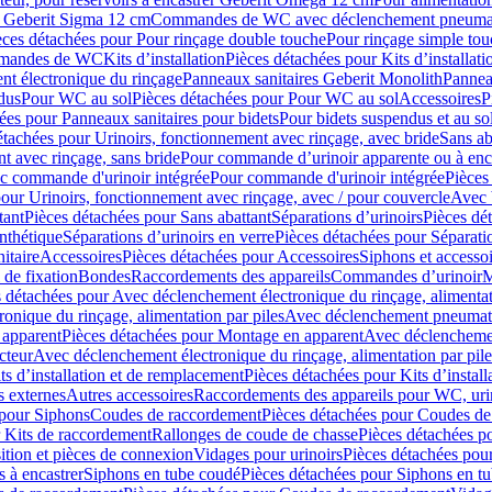
er Geberit Sigma 12 cm
Commandes de WC avec déclenchement pneumat
èces détachées pour Pour rinçage double touche
Pour rinçage simple to
ommandes de WC
Kits d’installation
Pièces détachées pour Kits d’installati
t électronique du rinçage
Panneaux sanitaires Geberit Monolith
Pannea
dus
Pour WC au sol
Pièces détachées pour Pour WC au sol
Accessoires
P
ées pour Panneaux sanitaires pour bidets
Pour bidets suspendus et au so
étachées pour Urinoirs, fonctionnement avec rinçage, avec bride
Sans ab
t avec rinçage, sans bride
Pour commande d’urinoir apparente ou à enc
c commande d'urinoir intégrée
Pour commande d'urinoir intégrée
Pièces
our Urinoirs, fonctionnement avec rinçage, avec / pour couvercle
Avec 
tant
Pièces détachées pour Sans abattant
Séparations d’urinoirs
Pièces dé
nthétique
Séparations d’urinoirs en verre
Pièces détachées pour Séparatio
itaire
Accessoires
Pièces détachées pour Accessoires
Siphons et accesso
 de fixation
Bondes
Raccordements des appareils
Commandes dʼurinoir
M
 détachées pour Avec déclenchement électronique du rinçage, alimentat
onique du rinçage, alimentation par piles
Avec déclenchement pneumati
apparent
Pièces détachées pour Montage en apparent
Avec déclenchement
cteur
Avec déclenchement électronique du rinçage, alimentation par pile
ts d’installation et de remplacement
Pièces détachées pour Kits d’instal
 externes
Autres accessoires
Raccordements des appareils pour WC, urin
 pour Siphons
Coudes de raccordement
Pièces détachées pour Coudes de
 Kits de raccordement
Rallonges de coude de chasse
Pièces détachées p
ition et pièces de connexion
Vidages pour urinoirs
Pièces détachées pour
 à encastrer
Siphons en tube coudé
Pièces détachées pour Siphons en t