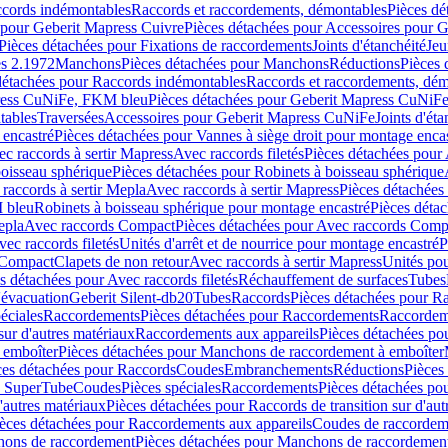
ccords indémontables
Raccords et raccordements, démontables
Pièces dé
 pour Geberit Mapress Cuivre
Pièces détachées pour Accessoires pour 
Pièces détachées pour Fixations de raccordements
Joints d'étanchéité
Jeu
s 2.1972
Manchons
Pièces détachées pour Manchons
Réductions
Pièces 
détachées pour Raccords indémontables
Raccords et raccordements, dé
ress CuNiFe, FKM bleu
Pièces détachées pour Geberit Mapress CuNiF
tables
Traversées
Accessoires pour Geberit Mapress CuNiFe
Joints d'éta
 encastré
Pièces détachées pour Vannes à siège droit pour montage enca
c raccords à sertir Mapress
Avec raccords filetés
Pièces détachées pour 
boisseau sphérique
Pièces détachées pour Robinets à boisseau sphérique
raccords à sertir Mepla
Avec raccords à sertir Mapress
Pièces détachées
M bleu
Robinets à boisseau sphérique pour montage encastré
Pièces déta
epla
Avec raccords Compact
Pièces détachées pour Avec raccords Comp
ec raccords filetés
Unités d'arrêt et de nourrice pour montage encastré
P
 Compact
Clapets de non retour
Avec raccords à sertir Mapress
Unités po
s détachées pour Avec raccords filetés
Réchauffement de surfaces
Tubes
'évacuation
Geberit Silent-db20
Tubes
Raccords
Pièces détachées pour R
éciales
Raccordements
Pièces détachées pour Raccordements
Raccordem
sur d'autres matériaux
Raccordements aux appareils
Pièces détachées po
 emboîter
Pièces détachées pour Manchons de raccordement à emboîter
ces détachées pour Raccords
Coudes
Embranchements
Réductions
Pièces
s SuperTube
Coudes
Pièces spéciales
Raccordements
Pièces détachées po
'autres matériaux
Pièces détachées pour Raccords de transition sur d'aut
èces détachées pour Raccordements aux appareils
Coudes de raccordem
ons de raccordement
Pièces détachées pour Manchons de raccordemen