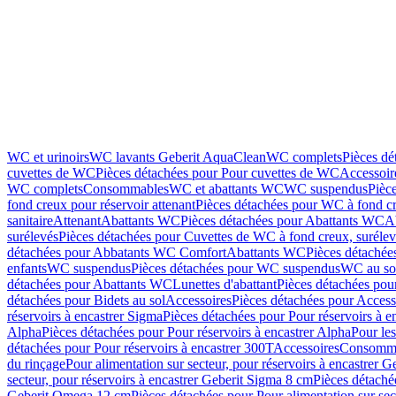
WC et urinoirs
WC lavants Geberit AquaClean
WC complets
Pièces d
cuvettes de WC
Pièces détachées pour Pour cuvettes de WC
Accessoir
WC complets
Consommables
WC et abattants WC
WC suspendus
Pièc
fond creux pour réservoir attenant
Pièces détachées pour WC à fond cr
sanitaire
Attenant
Abattants WC
Pièces détachées pour Abattants WC
A
surélevés
Pièces détachées pour Cuvettes de WC à fond creux, surélev
détachées pour Abbatants WC Comfort
Abattants WC
Pièces détachée
enfants
WC suspendus
Pièces détachées pour WC suspendus
WC au so
détachées pour Abattants WC
Lunettes d'abattant
Pièces détachées pour
détachées pour Bidets au sol
Accessoires
Pièces détachées pour Access
réservoirs à encastrer Sigma
Pièces détachées pour Pour réservoirs à e
Alpha
Pièces détachées pour Pour réservoirs à encastrer Alpha
Pour les
détachées pour Pour réservoirs à encastrer 300T
Accessoires
Consomm
du rinçage
Pour alimentation sur secteur, pour réservoirs à encastrer 
secteur, pour réservoirs à encastrer Geberit Sigma 8 cm
Pièces détaché
Geberit Omega 12 cm
Pièces détachées pour Pour alimentation sur se