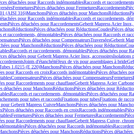
èces détachées pour Raccords indémontables
Raccords et raccordements
versées
Fermetures
Pièces détachées pour Fermetures
Raccordements
Piè
01 (AISI 316)
Manchons
Pièces détachées pour Manchons
Réductions
Pi
détachées pour Raccords indémontables
Raccords et raccordements, dé
ents
Pièces détachées pour Raccordements
Geberit Mapress Acier Inox, 
nchons
Réductions
Pièces détachées pour Réductions
Coudes
Pièces déta
s et raccordements, démontables
Pièces détachées pour Raccords et ra
ensateurs
Pièces détachées pour Compensateurs
Traversées
Geberit Map
achées pour Manchons
Réductions
Pièces détachées pour Réductions
Cou
ables
Raccords et raccordements, démontables
Pièces détachées pour R
èces détachées pour Geberit Mapress Acier Inox, accessoires
Isolations
raccordements
Joints d'étanchéité
Jeux de vis pour assemblages à bride
Geb
Tubes 1.0215 (E 220)
Manchons
Pièces détachées pour Manchons
Réduc
ées pour Raccords en croix
Raccords indémontables
Pièces détachées po
tables
Compensateurs
Pièces détachées pour Compensateurs
Fermetures
ées pour Raccordements pour chauffage
Geberit Mapress Acier Carbon
es détachées pour Manchons
Réductions
Pièces détachées pour Réductio
ables
Raccords et raccordements, démontables
Pièces détachées pour R
nchements pour tubes et raccords
Fixations pour tubes
Fixations de racc
s pour Geberit Mapress Cuivre
Manchons
Pièces détachées pour Mancho
ix
Pièces détachées pour Raccords en croix
Raccords indémontables
Pièc
tables
Fermetures
Pièces détachées pour Fermetures
Raccordements
Pièc
ées pour Raccordements pour chauffage
Geberit Mapress Cuivre, chro
ndémontables
Pièces détachées pour Raccords indémontables
Raccordem
Manchons
Pièces détachées pour Manchons
Réductions
Pièces détachées