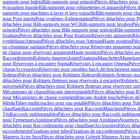
supports pour bidets
Bâti-supports pour urinoirs
Pièces détachées pour 
évacuation murale
Bâti-supports pour robinetteries et appareils
Pièces d
supports pour machines à laver et lave-vaisselle
Bâti-supports pour ch
pour Pour parois
Pour systèmes d'alimentation
Pièces détachées pour P
détachées pour Bâti-supports pour WC
Bâti-supports pour lavabos
Pièc
urinoirs
Pièces détachées pour Bâti-supports pour urinoirs
Bâti-support
fixations
Pièces détachées pour Pour fixations
Réservoirs apparents
Rés
synthétique
Attenant
Pièces détachées pour Attenant
Haute position
Pièc
en céramique sanitaire
Pièces détachées pour Réservoirs apparents po
de chasse pour réservoirs apparents
Haute position
Pièces détachées po
Raccordements
Robinets équerres
Joints
Fixations
Manchettes
Mamelons,
pour Réservoirs à encastrer Sigma
Réservoirs à encastrer Omega
Pièce
chasse
Accessoires
Réservoirs pour meubles bas
A déclenchement pneu
flotteurs
Pièces détachées pour Robinets flotteurs
Robinets flotteurs po
détachées pour Robinets flotteurs pour réservoirs à encastrer
Robinets 
universels
Pièces détachées pour Robinets flotteurs pour réservoirs uni
Mécanismes de chasse
Rinçage interrompable
Pièces détachées pour R
pour Mécanismes de chasse complets
Rinçage double touche
Pièces d
Mepla
Tubes multicouches pour eau potable
Pièces détachées pour Tub
chauffage
Raccords
Pièces détachées pour Raccords
Manchons
Pièces 
Tés
Raccords indémontables
Pièces détachées pour Raccords indémont
pour Fermetures
Appliques
Pièces détachées pour Appliques
Nourrices 
détachées pour Raccordements pour chauffage
Accessoires
Pièces dét
raccordements
Fixations pour tubes
Fixations de raccordements
Pièces 
Mapress Acier Inox
Pièces détachées pour Geberit Mapress Acier Ino