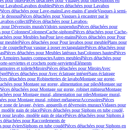
es pour bidet
Pièces détachées pour Vidages pour bidet
Siphons en
our Lavabos
Lavabos doubles
Pièces détachées pour Lavabos
Pièces détachées pour Lave-mains
Lave-mains d’angle
Vasques à semi-
r le dessous
Pièces détachées pour Vasques à encastrer par le
avabos-collectif
Pièces détachées pour Lavabos-
s pour Déversoirs murals
Vidoirs suspendus
Pièces détachées pour
s pour Colonnes
Colonnes
Cache-siphons
Pièces détachées pour Cache-
tachées pour Meubles bas
Pour lave-mains
Pièces détachées pour Pour
our meuble
Pièces détachées pour Pour lavabos pour meuble
Plans pour
e de coupelle
Pour vasque à poser rectangulaire
Pièces détachées pour
bas
Pièces détachées pour Meubles latéraux bas
Colonnes hautes
Pièces
ur Armoires hautes compactes
Autres meubles
Pièces détachées pour
orte-serviettes et crochets porte-serviettes
Eléments
armoires et toilette
Miroirs
Pièces détachées pour Miroirs
Avec
égré
Pièces détachées pour Avec éclairage intégré
Sans éclairage
èces détachées pour Robinetteries de lavabo
Montage sur gorge,
tachées pour Montage sur gorge, alimentation par piles
Montage sur
Pièces détachées pour Montage sur gorge, robinet mitigeur
Montage
tachées pour Montage mural, alimentation par piles
Montage mural,
hées pour Montage mural, robinet mélangeur
Accessoires
Pièces
e zone de lavage, éviers, appareils et déversoirs muraux
Vidages pour
 modèle gain de place
Pièces détachées pour Siphons en tube coudé,
r pour lavabo, modèle gain de place
Pièces détachées pour Siphons à
es détachées pour Raccordements de
s pour éviers
Siphons en tube coudé
Pièces détachées pour Siphons en