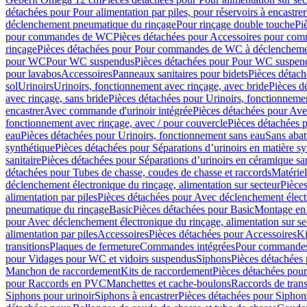
détachées pour Pour alimentation par piles, pour réservoirs à encastr
déclenchement pneumatique du rinçage
Pour rinçage double touche
Pi
pour commandes de WC
Pièces détachées pour Accessoires pour c
rinçage
Pièces détachées pour Pour commandes de WC à déclenchemen
pour WC
Pour WC suspendus
Pièces détachées pour Pour WC suspen
pour lavabos
Accessoires
Panneaux sanitaires pour bidets
Pièces détach
sol
Urinoirs
Urinoirs, fonctionnement avec rinçage, avec bride
Pièces d
avec rinçage, sans bride
Pièces détachées pour Urinoirs, fonctionnemen
encastrer
Avec commande d'urinoir intégrée
Pièces détachées pour Ave
fonctionnement avec rinçage, avec / pour couvercle
Pièces détachées p
eau
Pièces détachées pour Urinoirs, fonctionnement sans eau
Sans abat
synthétique
Pièces détachées pour Séparations d’urinoirs en matière sy
sanitaire
Pièces détachées pour Séparations d’urinoirs en céramique san
détachées pour Tubes de chasse, coudes de chasse et raccords
Matériel
déclenchement électronique du rinçage, alimentation sur secteur
Pièces
alimentation par piles
Pièces détachées pour Avec déclenchement électr
pneumatique du rinçage
Basic
Pièces détachées pour Basic
Montage en 
pour Avec déclenchement électronique du rinçage, alimentation sur se
alimentation par piles
Accessoires
Pièces détachées pour Accessoires
Ki
transitions
Plaques de fermeture
Commandes intégrées
Pour commandes
pour Vidages pour WC et vidoirs suspendus
Siphons
Pièces détachées
Manchon de raccordement
Kits de raccordement
Pièces détachées pour
pour Raccords en PVC
Manchettes et cache-boulons
Raccords de trans
Siphons pour urinoir
Siphons à encastrer
Pièces détachées pour Siphons