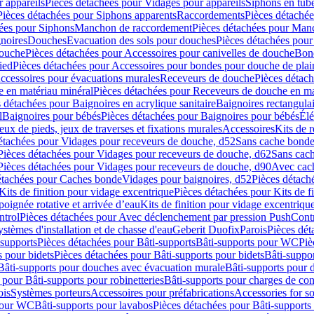
 appareils
Pièces détachées pour Vidages pour appareils
Siphons en tub
Pièces détachées pour Siphons apparents
Raccordements
Pièces détaché
ées pour Siphons
Manchon de raccordement
Pièces détachées pour Man
noires
Douches
Evacuation des sols pour douches
Pièces détachées pour
douche
Pièces détachées pour Accessoires pour canivelles de douche
Bond
ied
Pièces détachées pour Accessoires pour bondes pour douche de plai
ccessoires pour évacuations murales
Receveurs de douche
Pièces détac
 en matériau minéral
Pièces détachées pour Receveurs de douche en ma
 détachées pour Baignoires en acrylique sanitaire
Baignoires rectangulai
l
Baignoires pour bébés
Pièces détachées pour Baignoires pour bébés
Élé
eux de pieds, jeux de traverses et fixations murales
Accessoires
Kits de r
étachées pour Vidages pour receveurs de douche, d52
Sans cache bond
Pièces détachées pour Vidages pour receveurs de douche, d62
Sans cac
Pièces détachées pour Vidages pour receveurs de douche, d90
Avec cac
étachées pour Caches bonde
Vidages pour baignoires, d52
Pièces détach
Kits de finition pour vidage excentrique
Pièces détachées pour Kits de f
oignée rotative et arrivée d’eau
Kits de finition pour vidage excentrique
ntrol
Pièces détachées pour Avec déclenchement par pression PushCont
ystèmes d'installation et de chasse d'eau
Geberit Duofix
Parois
Pièces dét
-supports
Pièces détachées pour Bâti-supports
Bâti-supports pour WC
Piè
s pour bidets
Pièces détachées pour Bâti-supports pour bidets
Bâti-suppor
Bâti-supports pour douches avec évacuation murale
Bâti-supports pour 
 pour Bâti-supports pour robinetteries
Bâti-supports pour charges de co
ois
Systèmes porteurs
Accessoires pour préfabrications
Accessories for s
 pour WC
Bâti-supports pour lavabos
Pièces détachées pour Bâti-supports