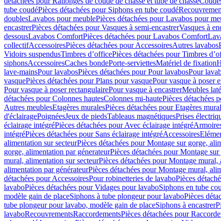
détachées pour Rallonges de coude de chasse et tube de chasse
Coudes
tube coudé
Pièces détachées pour Siphons en tube coudé
Recouvremen
doubles
Lavabos pour meuble
Pièces détachées pour Lavabos pour me
encastrer
Pièces détachées pour Vasques à semi-encastrer
Vasques à enc
dessous
Lavabos Comfort
Pièces détachées pour Lavabos Comfort
Lav
collectif
Accessoires
Pièces détachées pour Accessoires
Autres lavabos
Vidoirs suspendus
Timbres dʼoffice
Pièces détachées pour Timbres dʼof
siphons
Accessoires
Caches bonde
Porte-serviettes
Matériel de fixation
H
lave-mains
Pour lavabos
Pièces détachées pour Pour lavabos
Pour lava
vasque
Pièces détachées pour Plans pour vasque
Pour vasque à poser e
Pour vasque à poser rectangulaire
Pour vasque à encastrer
Meubles lat
détachées pour Colonnes hautes
Colonnes mi-haute
Pièces détachées 
Autres meubles
Etagères murales
Pièces détachées pour Etagères mura
d'éclairage
Poignées
Jeux de pieds
Tableaus magnétiques
Prises électriq
éclairage intégré
Pièces détachées pour Avec éclairage intégré
Armoires 
intégré
Pièces détachées pour Sans éclairage intégré
Accessoires
Elémen
alimentation sur secteur
Pièces détachées pour Montage sur gorge, alim
gorge, alimentation par génerateur
Pièces détachées pour Montage sur 
mural, alimentation sur secteur
Pièces détachées pour Montage mural, a
alimentation par générateur
Pièces détachées pour Montage mural, alim
détachées pour Accessoires
Pour robinetteries de lavabo
Pièces détaché
lavabo
Pièces détachées pour Vidages pour lavabo
Siphons en tube co
modèle gain de place
Siphons à tube plongeur pour lavabo
Pièces déta
tube plongeur pour lavabo, modèle gain de place
Siphons à encastrer
P
lavabo
Recouvrements
Raccordements
Pièces détachées pour Raccord