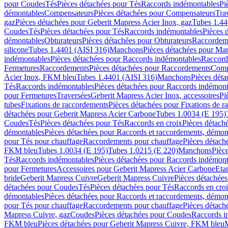
pour Coudes
Tés
Pièces détachées pour Tés
Raccords indémontables
Pi
démontables
Compensateurs
Pièces détachées pour Compensateurs
Tra
gaz
Pièces détachées pour Geberit Mapress Acier Inox, gaz
Tubes 1.44
Coudes
Tés
Pièces détachées pour Tés
Raccords indémontables
Pièces 
démontables
Obturateurs
Pièces détachées pour Obturateurs
Raccordem
silicone
Tubes 1.4401 (AISI 316)
Manchons
Pièces détachées pour Ma
indémontables
Pièces détachées pour Raccords indémontables
Raccord
Fermetures
Raccordements
Pièces détachées pour Raccordements
Comp
Acier Inox, FKM bleu
Tubes 1.4401 (AISI 316)
Manchons
Pièces dét
Tés
Raccords indémontables
Pièces détachées pour Raccords indémont
pour Fermetures
Traversées
Geberit Mapress Acier Inox, accessoires
Pi
tubes
Fixations de raccordements
Pièces détachées pour Fixations de 
détachées pour Geberit Mapress Acier Carbone
Tubes 1.0034 (E 195)
Coudes
Tés
Pièces détachées pour Tés
Raccords en croix
Pièces détach
démontables
Pièces détachées pour Raccords et raccordements, démon
pour Tés pour chauffage
Raccordements pour chauffage
Pièces détach
FKM bleu
Tubes 1.0034 (E 195)
Tubes 1.0215 (E 220)
Manchons
Pièc
Tés
Raccords indémontables
Pièces détachées pour Raccords indémont
pour Fermetures
Accessoires pour Geberit Mapress Acier Carbone
Eta
bride
Geberit Mapress Cuivre
Geberit Mapress Cuivre
Pièces détachée
détachées pour Coudes
Tés
Pièces détachées pour Tés
Raccords en cro
démontables
Pièces détachées pour Raccords et raccordements, démon
pour Tés pour chauffage
Raccordements pour chauffage
Pièces détach
Mapress Cuivre, gaz
Coudes
Pièces détachées pour Coudes
Raccords i
FKM bleu
Pièces détachées pour Geberit Mapress Cuivre, FKM bleu