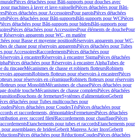
 murale
Pièces détachées pour Bâti-supports pour douches avec
 pour machines à laver et lave-vaisselle
Pièces détachées pour Bâti-
res
Pièces détachées pour Accessoires
Pour parois
Pièces détachées
orts
Pièces détachées pour Bâti-supports
Bâti-supports pour WC
Pièces
Pièces détachées pour Bâti-supports pour bidets
Bâti-supports pour
oires
Pièces détachées pour Accessoires
Pour éléments de douche
Pour
ur Réservoirs apparents pour WC, en matière
chées pour Basse et moyenne position
Réservoirs apparents pour WC,
bes de chasse pour réservoirs apparents
Pièces détachées pour Tubes
es pour Accessoires
Raccordements
Pièces détachées pour
Réservoirs à encastrer
Réservoirs à encastrer Sigma
Pièces détachées
lpha
Pièces détachées pour Réservoirs à encastrer Alpha
Tubes de
e du rinçage
Mécanismes de chasse et robinets flotteurs
Robinets
ervoirs apparents
Robinets flotteurs pour réservoirs à encastrer
Pièces
otteurs pour réservoirs en céramique
Robinets flotteurs pour réservoirs
flotteurs pour Monolith
Mécanismes de chasse
Pièces détachées pour
çage double touche
Mécanismes de chasse complets
Pièces détachées
ransition
Bouchons de fermeture
Systèmes d'alimentation
Geberit
èces détachées pour Tubes multicouches pour
oudes
Pièces détachées pour Coudes
Tés
Pièces détachées pour
accords et raccordements, démontables
Fermetures
Pièces détachées
tribution avec raccord fileté
Raccordements pour chauffage
Pièces
 raccordements
Etanchements pour tubes et raccords
Etanchements pour
s pour assemblages de brides
Geberit Mapress Acier Inox
Geberit
éductions
Pièces détachées pour Réductions
Coudes
Pièces détachées