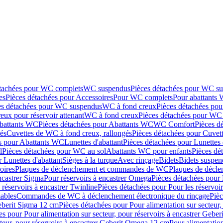
étachées pour WC complets
WC suspendus
Pièces détachées pour WC s
es
Pièces détachées pour Accessoires
Pour WC complets
Pour abattants
es détachées pour WC suspendus
WC à fond creux
Pièces détachées po
eux pour réservoir attenant
WC à fond creux
Pièces détachées pour WC 
battants WC
Pièces détachées pour Abattants WC
WC Comfort
Pièces d
és
Cuvettes de WC à fond creux, rallongés
Pièces détachées pour Cuvet
s pour Abattants WC
Lunettes d'abattant
Pièces détachées pour Lunettes 
l
Pièces détachées pour WC au sol
Abattants WC pour enfants
Pièces dé
 Lunettes d'abattant
Sièges à la turque
Avec rinçage
Bidets
Bidets suspen
oires
Plaques de déclenchement et commandes de WC
Plaques de décl
ncastrer Sigma
Pour réservoirs à encastrer Omega
Pièces détachées pour 
 réservoirs à encastrer Twinline
Pièces détachées pour Pour les réservoir
ables
Commandes de WC à déclenchement électronique du rinçage
Piè
Geberit Sigma 12 cm
Pièces détachées pour Pour alimentation sur secteur,
es pour Pour alimentation sur secteur, pour réservoirs à encastrer Gebe
cteur, pour réservoirs à encastrer Geberit Omega 12 cm
Pour alimentation