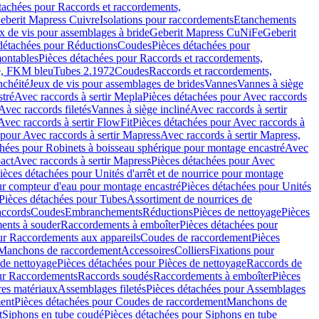
tachées pour Raccords et raccordements,
Geberit Mapress Cuivre
Isolations pour raccordements
Etanchements
x de vis pour assemblages à bride
Geberit Mapress CuNiFe
Geberit
détachées pour Réductions
Coudes
Pièces détachées pour
montables
Pièces détachées pour Raccords et raccordements,
e, FKM bleu
Tubes 2.1972
Coudes
Raccords et raccordements,
nchéité
Jeux de vis pour assemblages de brides
Vannes
Vannes à siège
stré
Avec raccords à sertir Mepla
Pièces détachées pour Avec raccords
Avec raccords filetés
Vannes à siège incliné
Avec raccords à sertir
Avec raccords à sertir FlowFit
Pièces détachées pour Avec raccords à
 pour Avec raccords à sertir Mapress
Avec raccords à sertir Mapress,
chées pour Robinets à boisseau sphérique pour montage encastré
Avec
act
Avec raccords à sertir Mapress
Pièces détachées pour Avec
ièces détachées pour Unités d'arrêt et de nourrice pour montage
ur compteur d'eau pour montage encastré
Pièces détachées pour Unités
Pièces détachées pour Tubes
Assortiment de nourrices de
accords
Coudes
Embranchements
Réductions
Pièces de nettoyage
Pièces
ents à souder
Raccordements à emboîter
Pièces détachées pour
ur Raccordements aux appareils
Coudes de raccordement
Pièces
Manchons de raccordement
Accessoires
Colliers
Fixations pour
 de nettoyage
Pièces détachées pour Pièces de nettoyage
Raccords de
ur Raccordements
Raccords soudés
Raccordements à emboîter
Pièces
res matériaux
Assemblages filetés
Pièces détachées pour Assemblages
ent
Pièces détachées pour Coudes de raccordement
Manchons de
t
Siphons en tube coudé
Pièces détachées pour Siphons en tube