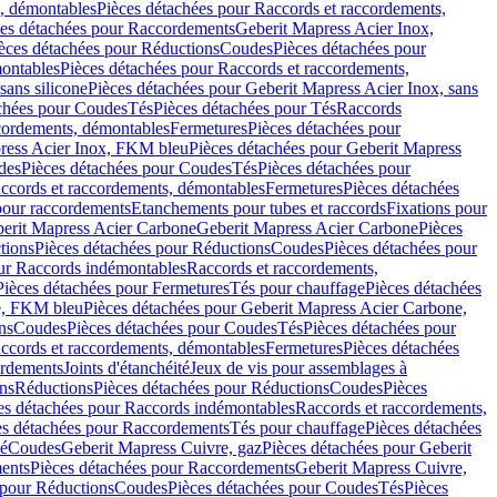
, démontables
Pièces détachées pour Raccords et raccordements,
ces détachées pour Raccordements
Geberit Mapress Acier Inox,
èces détachées pour Réductions
Coudes
Pièces détachées pour
montables
Pièces détachées pour Raccords et raccordements,
sans silicone
Pièces détachées pour Geberit Mapress Acier Inox, sans
chées pour Coudes
Tés
Pièces détachées pour Tés
Raccords
ccordements, démontables
Fermetures
Pièces détachées pour
ress Acier Inox, FKM bleu
Pièces détachées pour Geberit Mapress
des
Pièces détachées pour Coudes
Tés
Pièces détachées pour
accords et raccordements, démontables
Fermetures
Pièces détachées
 pour raccordements
Etanchements pour tubes et raccords
Fixations pour
erit Mapress Acier Carbone
Geberit Mapress Acier Carbone
Pièces
tions
Pièces détachées pour Réductions
Coudes
Pièces détachées pour
ur Raccords indémontables
Raccords et raccordements,
Pièces détachées pour Fermetures
Tés pour chauffage
Pièces détachées
e, FKM bleu
Pièces détachées pour Geberit Mapress Acier Carbone,
ns
Coudes
Pièces détachées pour Coudes
Tés
Pièces détachées pour
accords et raccordements, démontables
Fermetures
Pièces détachées
ordements
Joints d'étanchéité
Jeux de vis pour assemblages à
ns
Réductions
Pièces détachées pour Réductions
Coudes
Pièces
es détachées pour Raccords indémontables
Raccords et raccordements,
es détachées pour Raccordements
Tés pour chauffage
Pièces détachées
mé
Coudes
Geberit Mapress Cuivre, gaz
Pièces détachées pour Geberit
ents
Pièces détachées pour Raccordements
Geberit Mapress Cuivre,
 pour Réductions
Coudes
Pièces détachées pour Coudes
Tés
Pièces