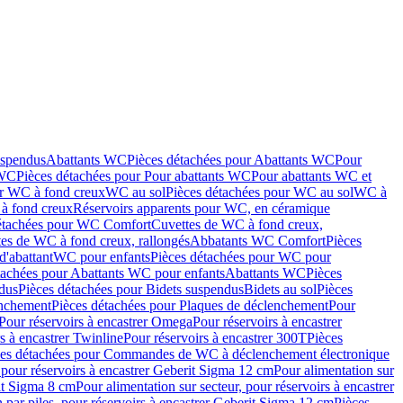
uspendus
Abattants WC
Pièces détachées pour Abattants WC
Pour
 WC
Pièces détachées pour Pour abattants WC
Pour abattants WC et
ur WC à fond creux
WC au sol
Pièces détachées pour WC au sol
WC à
à fond creux
Réservoirs apparents pour WC, en céramique
étachées pour WC Comfort
Cuvettes de WC à fond creux,
tes de WC à fond creux, rallongés
Abbatants WC Comfort
Pièces
d'abattant
WC pour enfants
Pièces détachées pour WC pour
tachées pour Abattants WC pour enfants
Abattants WC
Pièces
dus
Pièces détachées pour Bidets suspendus
Bidets au sol
Pièces
enchement
Pièces détachées pour Plaques de déclenchement
Pour
Pour réservoirs à encastrer Omega
Pour réservoirs à encastrer
s à encastrer Twinline
Pour réservoirs à encastrer 300T
Pièces
ces détachées pour Commandes de WC à déclenchement électronique
 pour réservoirs à encastrer Geberit Sigma 12 cm
Pour alimentation sur
rit Sigma 8 cm
Pour alimentation sur secteur, pour réservoirs à encastrer
 par piles, pour réservoirs à encastrer Geberit Sigma 12 cm
Pièces