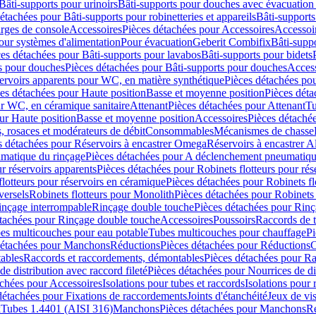
Bâti-supports pour urinoirs
Bâti-supports pour douches avec évacuation
étachées pour Bâti-supports pour robinetteries et appareils
Bâti-supports
arges de console
Accessoires
Pièces détachées pour Accessoires
Accessoi
our systèmes d'alimentation
Pour évacuation
Geberit Combifix
Bâti-supp
es détachées pour Bâti-supports pour lavabos
Bâti-supports pour bidets
s pour douches
Pièces détachées pour Bâti-supports pour douches
Access
ervoirs apparents pour WC, en matière synthétique
Pièces détachées po
es détachées pour Haute position
Basse et moyenne position
Pièces déta
ur WC, en céramique sanitaire
Attenant
Pièces détachées pour Attenant
Tu
ur Haute position
Basse et moyenne position
Accessoires
Pièces détaché
 rosaces et modérateurs de débit
Consommables
Mécanismes de chasse
s détachées pour Réservoirs à encastrer Omega
Réservoirs à encastrer A
matique du rinçage
Pièces détachées pour A déclenchement pneumatiqu
ur réservoirs apparents
Pièces détachées pour Robinets flotteurs pour rés
flotteurs pour réservoirs en céramique
Pièces détachées pour Robinets fl
versels
Robinets flotteurs pour Monolith
Pièces détachées pour Robinets 
inçage interrompable
Rinçage double touche
Pièces détachées pour Rin
étachées pour Rinçage double touche
Accessoires
Poussoirs
Raccords de t
es multicouches pour eau potable
Tubes multicouches pour chauffage
Pi
détachées pour Manchons
Réductions
Pièces détachées pour Réductions
C
ables
Raccords et raccordements, démontables
Pièces détachées pour R
de distribution avec raccord fileté
Pièces détachées pour Nourrices de dis
achées pour Accessoires
Isolations pour tubes et raccords
Isolations pour
détachées pour Fixations de raccordements
Joints d'étanchéité
Jeux de vi
x
Tubes 1.4401 (AISI 316)
Manchons
Pièces détachées pour Manchons
R