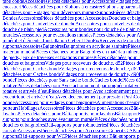
tube coudé
Accessoires
Pièces détachées pour Accessoires
Vidages pour
encastrer
Pièces détachées pour Siphons à encastrer
Siphons apparents
détachées pour Vidages pour déversoirs muraux
Siphons
Pièces détach
Bondes
Accessoires
Pièces détachées pour Accessoires
Douches et baig
détachées pour Canivelles de douche
Accessoires pour canivelles de 
douche de plain-pied
Accessoires pour bondes pour douche de plain-p
murales
Accessoires pour évacuations murales
Pièces détachées pour A
minéral et éléments d’installation Geberit DuoFix
Receveurs de douche
supports
Accessoires
Baignoires
Baignoires en acrylique sanitaire
Pièces
matériau minéral
Pièces détachées pour Baignoires en matériau minéra
de pieds, jeux de traverses et fixations murales
Pièces détachées pour J
douches et baignoires
Vidages pour receveurs de douche, d52
Pièces d
détachées pour Caches bonde
Vidages pour receveurs de douche, d62
détachées pour Caches bonde
Vidages pour receveurs de douche, d90
bonde
Pièces détachées pour Sans cache bonde
Caches bonde
Pièces d
rotative
Pièces détachées pour Avec actionnement par poignée rotative
rotative et arrivée d’eau
Pièces détachées pour Avec actionnement par p
excentrique et arrivée d’eau
Avec déclenchement par pression PushCo
bonde
Accessoires pour vidages pour baignoires
Alimentations d’eau
S
porteurs
Habillages
Accessoires
Pièces détachées pour Accessoires
Bâti
lavabos
Pièces détachées pour Bâti-supports pour lavabos
Bâti-support
supports pour douches avec évacuation murale
Pièces détachées pour 
douches et baignoires
Bâti-supports pour robinetteries
Pièces détachées
console
Accessoires
Pièces détachées pour Accessoires
Geberit GIS
Par
supports
Bâti-supports pour WC
Pièces détachées pour Bâti-supports