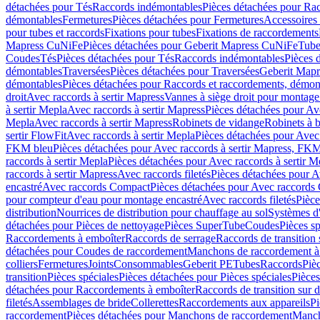
détachées pour Tés
Raccords indémontables
Pièces détachées pour Ra
démontables
Fermetures
Pièces détachées pour Fermetures
Accessoires
pour tubes et raccords
Fixations pour tubes
Fixations de raccordements
Mapress CuNiFe
Pièces détachées pour Geberit Mapress CuNiFe
Tube
Coudes
Tés
Pièces détachées pour Tés
Raccords indémontables
Pièces 
démontables
Traversées
Pièces détachées pour Traversées
Geberit Map
démontables
Pièces détachées pour Raccords et raccordements, démon
droit
Avec raccords à sertir Mapress
Vannes à siège droit pour montage
à sertir Mepla
Avec raccords à sertir Mapress
Pièces détachées pour Ave
Mepla
Avec raccords à sertir Mapress
Robinets de vidange
Robinets à 
sertir FlowFit
Avec raccords à sertir Mepla
Pièces détachées pour Avec 
FKM bleu
Pièces détachées pour Avec raccords à sertir Mapress, FK
raccords à sertir Mepla
Pièces détachées pour Avec raccords à sertir M
raccords à sertir Mapress
Avec raccords filetés
Pièces détachées pour Av
encastré
Avec raccords Compact
Pièces détachées pour Avec raccords
pour compteur d'eau pour montage encastré
Avec raccords filetés
Pièce
distribution
Nourrices de distribution pour chauffage au sol
Systèmes d
détachées pour Pièces de nettoyage
Pièces SuperTube
Coudes
Pièces sp
Raccordements à emboîter
Raccords de serrage
Raccords de transition 
détachées pour Coudes de raccordement
Manchons de raccordement à
colliers
Fermetures
Joints
Consommables
Geberit PE
Tubes
Raccords
Piè
transition
Pièces spéciales
Pièces détachées pour Pièces spéciales
Pièce
détachées pour Raccordements à emboîter
Raccords de transition sur d
filetés
Assemblages de bride
Collerettes
Raccordements aux appareils
Pi
raccordement
Pièces détachées pour Manchons de raccordement
Manch