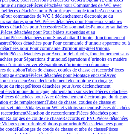
ique du rinçage
Pièces détachées pour Commandes de WC avec
uche
Pièces détachées pour Pour rinçage simple touche
Accessoires
on
Pour commandes de WC à déclenchement électronique du
ux sanitaires pour WC
Pièces détachées pour Panneaux sanitaires
ièces détachées pour Accessoires
Consommables
Panneaux sanitaires
l
Pièces détachées pour Pour bidets suspendus et au
attant
Pièces détachées pour Sans abattant
Urinoirs, fonctionnement
astrer
Pièces détachées pour Pour commande d’urinoir apparente ou à
 détachées pour Pour commande d'urinoir intégrée
Urinoirs,
bride
Pièces détachées pour Avec bride
Urinoirs, fonctionnement sans
tachées pour Séparations d’urinoirs
Séparations d’urinoirs en matière
ns d’urinoirs en verre
Séparations d’urinoirs en céramique
ires de siphon
Tubes de chasse, coudes de chasse et raccords
Pièces
ontage encastré
Pièces détachées pour Montage encastré
Avec
ion sur secteur
Avec déclenchement électronique du rinçage,
que du rinçage
Pièces détachées pour Avec déclenchement
 électronique du rinçage, alimentation sur secteur
Pièces détachées
s
Pièces détachées pour Avec déclenchement électronique du rinçage,
lation et de remplacement
Tubes de chasse, coudes de chasse et
oirs et bidets
Vidages pour WC et vidoirs suspendus
Pièces détachées
 raccordement
Manchon de raccordement
Pièces détachées pour
our Rallonges de coude de chasse
Raccords en PVC
Pièces détachées
 Vidages pour urinoirs
Siphons pour urinoir
Pièces détachées pour
ube coudé
Rallonges de coude de chasse et tube de chasse
Pièces