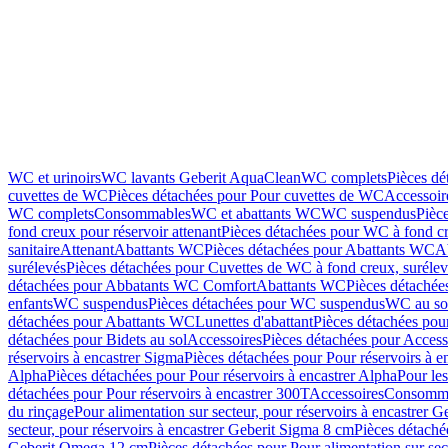
WC et urinoirs
WC lavants Geberit AquaClean
WC complets
Pièces d
cuvettes de WC
Pièces détachées pour Pour cuvettes de WC
Accessoir
WC complets
Consommables
WC et abattants WC
WC suspendus
Pièc
fond creux pour réservoir attenant
Pièces détachées pour WC à fond cr
sanitaire
Attenant
Abattants WC
Pièces détachées pour Abattants WC
A
surélevés
Pièces détachées pour Cuvettes de WC à fond creux, surélev
détachées pour Abbatants WC Comfort
Abattants WC
Pièces détachée
enfants
WC suspendus
Pièces détachées pour WC suspendus
WC au so
détachées pour Abattants WC
Lunettes d'abattant
Pièces détachées pour
détachées pour Bidets au sol
Accessoires
Pièces détachées pour Access
réservoirs à encastrer Sigma
Pièces détachées pour Pour réservoirs à e
Alpha
Pièces détachées pour Pour réservoirs à encastrer Alpha
Pour les
détachées pour Pour réservoirs à encastrer 300T
Accessoires
Consomm
du rinçage
Pour alimentation sur secteur, pour réservoirs à encastrer 
secteur, pour réservoirs à encastrer Geberit Sigma 8 cm
Pièces détaché
Geberit Omega 12 cm
Pièces détachées pour Pour alimentation sur se