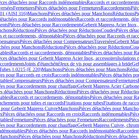
èces détachées pour Raccords indémontables
Raccords et raccordements
versées
Fermetures
Pièces détachées pour Fermetures
Raccordements
Piè
01 (AISI 316)
Manchons
Pièces détachées pour Manchons
Réductions
Pi
détachées pour Raccords indémontables
Raccords et raccordements, dé
ents
Pièces détachées pour Raccordements
Geberit Mapress Acier Inox, 
nchons
Réductions
Pièces détachées pour Réductions
Coudes
Pièces déta
s et raccordements, démontables
Pièces détachées pour Raccords et ra
ensateurs
Pièces détachées pour Compensateurs
Traversées
Geberit Map
achées pour Manchons
Réductions
Pièces détachées pour Réductions
Cou
ables
Raccords et raccordements, démontables
Pièces détachées pour R
èces détachées pour Geberit Mapress Acier Inox, accessoires
Isolations
raccordements
Joints d'étanchéité
Jeux de vis pour assemblages à bride
Geb
Tubes 1.0215 (E 220)
Manchons
Pièces détachées pour Manchons
Réduc
ées pour Raccords en croix
Raccords indémontables
Pièces détachées po
tables
Compensateurs
Pièces détachées pour Compensateurs
Fermetures
ées pour Raccordements pour chauffage
Geberit Mapress Acier Carbon
es détachées pour Manchons
Réductions
Pièces détachées pour Réductio
ables
Raccords et raccordements, démontables
Pièces détachées pour R
nchements pour tubes et raccords
Fixations pour tubes
Fixations de racc
s pour Geberit Mapress Cuivre
Manchons
Pièces détachées pour Mancho
ix
Pièces détachées pour Raccords en croix
Raccords indémontables
Pièc
tables
Fermetures
Pièces détachées pour Fermetures
Raccordements
Pièc
ées pour Raccordements pour chauffage
Geberit Mapress Cuivre, chro
ndémontables
Pièces détachées pour Raccords indémontables
Raccordem
Manchons
Pièces détachées pour Manchons
Réductions
Pièces détachées