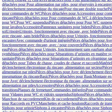
détachées pour Pour alimentation par piles, pour réservoirs à encastr
déclenchement pneumatique du rinçage
Pour rinçage double touche
Pi
pour commandes de WC
Pièces détachées pour Accessoires pour c
rinçage
Pièces détachées pour Pour commandes de WC à déclenchemen
pour WC
Pour WC suspendus
Pièces détachées pour Pour WC suspen
pour lavabos
Accessoires
Panneaux sanitaires pour bidets
Pièces détach
sol
Urinoirs
Urinoirs, fonctionnement avec rinçage, avec bride
Pièces d
avec rinçage, sans bride
Pièces détachées pour Urinoirs, fonctionnemen
encastrer
Avec commande d'urinoir intégrée
Pièces détachées pour Ave
fonctionnement avec rinçage, avec / pour couvercle
Pièces détachées p
eau
Pièces détachées pour Urinoirs, fonctionnement sans eau
Sans abat
synthétique
Pièces détachées pour Séparations d’urinoirs en matière sy
sanitaire
Pièces détachées pour Séparations d’urinoirs en céramique san
détachées pour Tubes de chasse, coudes de chasse et raccords
Matériel
déclenchement électronique du rinçage, alimentation sur secteur
Pièces
alimentation par piles
Pièces détachées pour Avec déclenchement électr
pneumatique du rinçage
Basic
Pièces détachées pour Basic
Montage en 
pour Avec déclenchement électronique du rinçage, alimentation sur se
alimentation par piles
Accessoires
Pièces détachées pour Accessoires
Ki
transitions
Plaques de fermeture
Commandes intégrées
Pour commandes
pour Vidages pour WC et vidoirs suspendus
Siphons
Pièces détachées
Manchon de raccordement
Kits de raccordement
Pièces détachées pour
pour Raccords en PVC
Manchettes et cache-boulons
Raccords de trans
Siphons pour urinoir
Siphons à encastrer
Pièces détachées pour Siphons