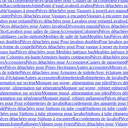
 de raccordement
Pièces détachées pour Coudes de raccordement
Vidag
ts
Raccordements
Joints
Point d’eau
Lavabos
Lavabos
Pièces détachées p
uble
Vasques à poser
Pièces détachées pour Vasques à poser
Lave-mains
astrer
Pièces détachées pour Vasques à encastrer
Vasques à encastrer pa
abos pour enfants
Pièces détachées pour Lavabos pour enfants
Lavabos
L
Pièces détachées pour Autres lavabos
Déversoirs murals
Pièces détachée
fice
Lavabos pour salles de classe
Accessoires
Colonnes
Pièces détachée
abillages cache-siphons
Meubles de salle de bain
Meubles bas
Pièces dé
bos doubles
Pièces détachées pour Pour lavabos doubles
Pour lavabos p
n forme de coupelle
Pièces détachées pour Pour vasque à poser en form
éraux bas
Pièces détachées pour Meubles latéraux bas
Meubles latéraux 
pour Colonnes mi-haute
Armoires hautes compactes
Pièces détachées po
les
Accessoires
Pièces détachées pour Accessoires
Casiers de rangement
P
ues
Pièces détachées pour Prises électriques
Autres accessoires
Miroirs et 
de toilette
Pièces détachées pour Armoires de toilette
Avec éclairage int
ts d'éclairage
Autres accessoires
Robinetteries
Robinetteries de lavabo
Pi
entation sur secteur
Montage sur gorge, alimentation par piles
Pièces dé
gorge, alimentation par génerateur
Montage sur gorge, robinet mitigeur
limentation sur secteur
Montage mural, alimentation par piles
Pièces dé
entation par générateur
Montage mural, robinet mélangeur
Pièces détac
es pour Pour robinetteries de lavabo
Raccordements des appareils pour l
udé
Pièces détachées pour Siphons en tube coudé
Siphons en tube coudé,
chées pour Siphons à tube plongeur pour lavabo
Siphons à tube plongeu
ièces détachées pour Siphons à encastrer
Raccordements de lavabo
Pièc
ements
Joints
Rallonges
Vidages pour éviers
Pièces détachées pour Vidage