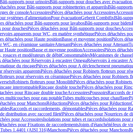
Bâti-supports pour urinoirs
Bâti-supports pour douches avec évacuation
étachées pour Bâti-supports pour robinetteries et appareils
Bâti-supports
arges de console
Accessoires
Pièces détachées pour Accessoires
Accessoi
our systèmes d'alimentation
Pour évacuation
Geberit Combifix
Bâti-supp
es détachées pour Bâti-supports pour lavabos
Bâti-supports pour bidets
s pour douches
Pièces détachées pour Bâti-supports pour douches
Access
ervoirs apparents pour WC, en matière synthétique
Pièces détachées po
es détachées pour Haute position
Basse et moyenne position
Pièces déta
ur WC, en céramique sanitaire
Attenant
Pièces détachées pour Attenant
Tu
ur Haute position
Basse et moyenne position
Accessoires
Pièces détaché
 rosaces et modérateurs de débit
Consommables
Mécanismes de chasse
s détachées pour Réservoirs à encastrer Omega
Réservoirs à encastrer A
matique du rinçage
Pièces détachées pour A déclenchement pneumatiqu
ur réservoirs apparents
Pièces détachées pour Robinets flotteurs pour rés
flotteurs pour réservoirs en céramique
Pièces détachées pour Robinets fl
versels
Robinets flotteurs pour Monolith
Pièces détachées pour Robinets 
inçage interrompable
Rinçage double touche
Pièces détachées pour Rin
étachées pour Rinçage double touche
Accessoires
Poussoirs
Raccords de t
es multicouches pour eau potable
Tubes multicouches pour chauffage
Pi
détachées pour Manchons
Réductions
Pièces détachées pour Réductions
C
ables
Raccords et raccordements, démontables
Pièces détachées pour R
de distribution avec raccord fileté
Pièces détachées pour Nourrices de dis
achées pour Accessoires
Isolations pour tubes et raccords
Isolations pour
détachées pour Fixations de raccordements
Joints d'étanchéité
Jeux de vi
x
Tubes 1.4401 (AISI 316)
Manchons
Pièces détachées pour Manchons
R