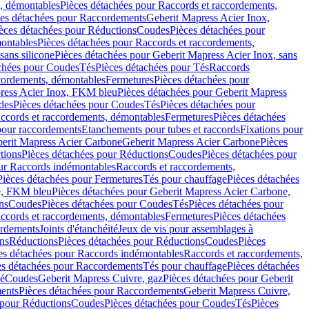
, démontables
Pièces détachées pour Raccords et raccordements,
ces détachées pour Raccordements
Geberit Mapress Acier Inox,
èces détachées pour Réductions
Coudes
Pièces détachées pour
montables
Pièces détachées pour Raccords et raccordements,
sans silicone
Pièces détachées pour Geberit Mapress Acier Inox, sans
chées pour Coudes
Tés
Pièces détachées pour Tés
Raccords
ccordements, démontables
Fermetures
Pièces détachées pour
ress Acier Inox, FKM bleu
Pièces détachées pour Geberit Mapress
des
Pièces détachées pour Coudes
Tés
Pièces détachées pour
accords et raccordements, démontables
Fermetures
Pièces détachées
 pour raccordements
Etanchements pour tubes et raccords
Fixations pour
erit Mapress Acier Carbone
Geberit Mapress Acier Carbone
Pièces
tions
Pièces détachées pour Réductions
Coudes
Pièces détachées pour
ur Raccords indémontables
Raccords et raccordements,
Pièces détachées pour Fermetures
Tés pour chauffage
Pièces détachées
e, FKM bleu
Pièces détachées pour Geberit Mapress Acier Carbone,
ns
Coudes
Pièces détachées pour Coudes
Tés
Pièces détachées pour
accords et raccordements, démontables
Fermetures
Pièces détachées
ordements
Joints d'étanchéité
Jeux de vis pour assemblages à
ns
Réductions
Pièces détachées pour Réductions
Coudes
Pièces
es détachées pour Raccords indémontables
Raccords et raccordements,
es détachées pour Raccordements
Tés pour chauffage
Pièces détachées
mé
Coudes
Geberit Mapress Cuivre, gaz
Pièces détachées pour Geberit
ents
Pièces détachées pour Raccordements
Geberit Mapress Cuivre,
 pour Réductions
Coudes
Pièces détachées pour Coudes
Tés
Pièces