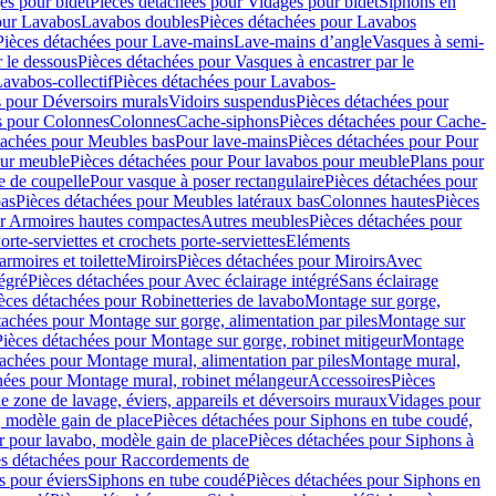
es pour bidet
Pièces détachées pour Vidages pour bidet
Siphons en
our Lavabos
Lavabos doubles
Pièces détachées pour Lavabos
Pièces détachées pour Lave-mains
Lave-mains d’angle
Vasques à semi-
r le dessous
Pièces détachées pour Vasques à encastrer par le
avabos-collectif
Pièces détachées pour Lavabos-
s pour Déversoirs murals
Vidoirs suspendus
Pièces détachées pour
s pour Colonnes
Colonnes
Cache-siphons
Pièces détachées pour Cache-
tachées pour Meubles bas
Pour lave-mains
Pièces détachées pour Pour
our meuble
Pièces détachées pour Pour lavabos pour meuble
Plans pour
e de coupelle
Pour vasque à poser rectangulaire
Pièces détachées pour
bas
Pièces détachées pour Meubles latéraux bas
Colonnes hautes
Pièces
ur Armoires hautes compactes
Autres meubles
Pièces détachées pour
orte-serviettes et crochets porte-serviettes
Eléments
armoires et toilette
Miroirs
Pièces détachées pour Miroirs
Avec
égré
Pièces détachées pour Avec éclairage intégré
Sans éclairage
èces détachées pour Robinetteries de lavabo
Montage sur gorge,
tachées pour Montage sur gorge, alimentation par piles
Montage sur
Pièces détachées pour Montage sur gorge, robinet mitigeur
Montage
tachées pour Montage mural, alimentation par piles
Montage mural,
hées pour Montage mural, robinet mélangeur
Accessoires
Pièces
e zone de lavage, éviers, appareils et déversoirs muraux
Vidages pour
 modèle gain de place
Pièces détachées pour Siphons en tube coudé,
r pour lavabo, modèle gain de place
Pièces détachées pour Siphons à
es détachées pour Raccordements de
s pour éviers
Siphons en tube coudé
Pièces détachées pour Siphons en