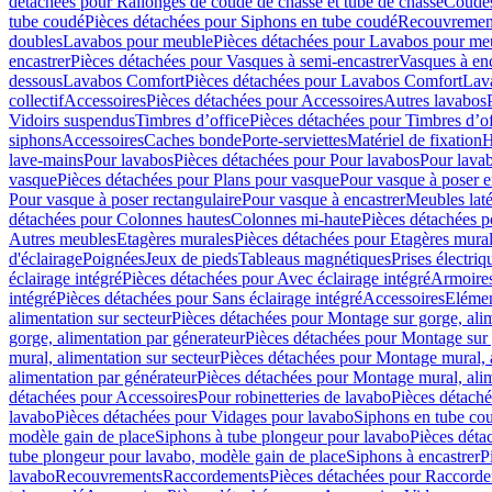
détachées pour Rallonges de coude de chasse et tube de chasse
Coudes
tube coudé
Pièces détachées pour Siphons en tube coudé
Recouvremen
doubles
Lavabos pour meuble
Pièces détachées pour Lavabos pour me
encastrer
Pièces détachées pour Vasques à semi-encastrer
Vasques à enc
dessous
Lavabos Comfort
Pièces détachées pour Lavabos Comfort
Lav
collectif
Accessoires
Pièces détachées pour Accessoires
Autres lavabos
Vidoirs suspendus
Timbres dʼoffice
Pièces détachées pour Timbres dʼof
siphons
Accessoires
Caches bonde
Porte-serviettes
Matériel de fixation
H
lave-mains
Pour lavabos
Pièces détachées pour Pour lavabos
Pour lava
vasque
Pièces détachées pour Plans pour vasque
Pour vasque à poser e
Pour vasque à poser rectangulaire
Pour vasque à encastrer
Meubles lat
détachées pour Colonnes hautes
Colonnes mi-haute
Pièces détachées 
Autres meubles
Etagères murales
Pièces détachées pour Etagères mura
d'éclairage
Poignées
Jeux de pieds
Tableaus magnétiques
Prises électriq
éclairage intégré
Pièces détachées pour Avec éclairage intégré
Armoires 
intégré
Pièces détachées pour Sans éclairage intégré
Accessoires
Elémen
alimentation sur secteur
Pièces détachées pour Montage sur gorge, alim
gorge, alimentation par génerateur
Pièces détachées pour Montage sur 
mural, alimentation sur secteur
Pièces détachées pour Montage mural, a
alimentation par générateur
Pièces détachées pour Montage mural, alim
détachées pour Accessoires
Pour robinetteries de lavabo
Pièces détaché
lavabo
Pièces détachées pour Vidages pour lavabo
Siphons en tube co
modèle gain de place
Siphons à tube plongeur pour lavabo
Pièces déta
tube plongeur pour lavabo, modèle gain de place
Siphons à encastrer
P
lavabo
Recouvrements
Raccordements
Pièces détachées pour Raccord