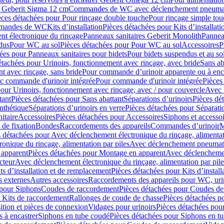
er Geberit Sigma 12 cm
Commandes de WC avec déclenchement pneumat
èces détachées pour Pour rinçage double touche
Pour rinçage simple to
ommandes de WC
Kits d’installation
Pièces détachées pour Kits d’installati
t électronique du rinçage
Panneaux sanitaires Geberit Monolith
Pannea
dus
Pour WC au sol
Pièces détachées pour Pour WC au sol
Accessoires
P
ées pour Panneaux sanitaires pour bidets
Pour bidets suspendus et au so
étachées pour Urinoirs, fonctionnement avec rinçage, avec bride
Sans ab
t avec rinçage, sans bride
Pour commande d’urinoir apparente ou à enc
c commande d'urinoir intégrée
Pour commande d'urinoir intégrée
Pièces
our Urinoirs, fonctionnement avec rinçage, avec / pour couvercle
Avec 
tant
Pièces détachées pour Sans abattant
Séparations d’urinoirs
Pièces dé
nthétique
Séparations d’urinoirs en verre
Pièces détachées pour Séparatio
itaire
Accessoires
Pièces détachées pour Accessoires
Siphons et accesso
 de fixation
Bondes
Raccordements des appareils
Commandes dʼurinoir
M
 détachées pour Avec déclenchement électronique du rinçage, alimentat
onique du rinçage, alimentation par piles
Avec déclenchement pneumati
apparent
Pièces détachées pour Montage en apparent
Avec déclenchement
cteur
Avec déclenchement électronique du rinçage, alimentation par pile
ts d’installation et de remplacement
Pièces détachées pour Kits d’instal
 externes
Autres accessoires
Raccordements des appareils pour WC, urin
 pour Siphons
Coudes de raccordement
Pièces détachées pour Coudes de
 Kits de raccordement
Rallonges de coude de chasse
Pièces détachées p
ition et pièces de connexion
Vidages pour urinoirs
Pièces détachées pour
 à encastrer
Siphons en tube coudé
Pièces détachées pour Siphons en t