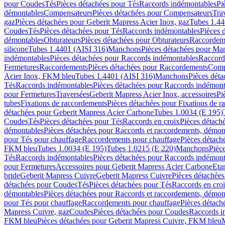
pour Coudes
Tés
Pièces détachées pour Tés
Raccords indémontables
Pi
démontables
Compensateurs
Pièces détachées pour Compensateurs
Tra
gaz
Pièces détachées pour Geberit Mapress Acier Inox, gaz
Tubes 1.44
Coudes
Tés
Pièces détachées pour Tés
Raccords indémontables
Pièces 
démontables
Obturateurs
Pièces détachées pour Obturateurs
Raccordem
silicone
Tubes 1.4401 (AISI 316)
Manchons
Pièces détachées pour Ma
indémontables
Pièces détachées pour Raccords indémontables
Raccord
Fermetures
Raccordements
Pièces détachées pour Raccordements
Comp
Acier Inox, FKM bleu
Tubes 1.4401 (AISI 316)
Manchons
Pièces dét
Tés
Raccords indémontables
Pièces détachées pour Raccords indémont
pour Fermetures
Traversées
Geberit Mapress Acier Inox, accessoires
Pi
tubes
Fixations de raccordements
Pièces détachées pour Fixations de 
détachées pour Geberit Mapress Acier Carbone
Tubes 1.0034 (E 195)
Coudes
Tés
Pièces détachées pour Tés
Raccords en croix
Pièces détach
démontables
Pièces détachées pour Raccords et raccordements, démon
pour Tés pour chauffage
Raccordements pour chauffage
Pièces détach
FKM bleu
Tubes 1.0034 (E 195)
Tubes 1.0215 (E 220)
Manchons
Pièc
Tés
Raccords indémontables
Pièces détachées pour Raccords indémont
pour Fermetures
Accessoires pour Geberit Mapress Acier Carbone
Eta
bride
Geberit Mapress Cuivre
Geberit Mapress Cuivre
Pièces détachée
détachées pour Coudes
Tés
Pièces détachées pour Tés
Raccords en cro
démontables
Pièces détachées pour Raccords et raccordements, démon
pour Tés pour chauffage
Raccordements pour chauffage
Pièces détach
Mapress Cuivre, gaz
Coudes
Pièces détachées pour Coudes
Raccords i
FKM bleu
Pièces détachées pour Geberit Mapress Cuivre, FKM bleu