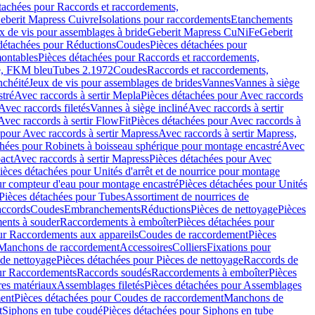
tachées pour Raccords et raccordements,
Geberit Mapress Cuivre
Isolations pour raccordements
Etanchements
x de vis pour assemblages à bride
Geberit Mapress CuNiFe
Geberit
détachées pour Réductions
Coudes
Pièces détachées pour
montables
Pièces détachées pour Raccords et raccordements,
e, FKM bleu
Tubes 2.1972
Coudes
Raccords et raccordements,
nchéité
Jeux de vis pour assemblages de brides
Vannes
Vannes à siège
stré
Avec raccords à sertir Mepla
Pièces détachées pour Avec raccords
Avec raccords filetés
Vannes à siège incliné
Avec raccords à sertir
Avec raccords à sertir FlowFit
Pièces détachées pour Avec raccords à
 pour Avec raccords à sertir Mapress
Avec raccords à sertir Mapress,
chées pour Robinets à boisseau sphérique pour montage encastré
Avec
act
Avec raccords à sertir Mapress
Pièces détachées pour Avec
ièces détachées pour Unités d'arrêt et de nourrice pour montage
ur compteur d'eau pour montage encastré
Pièces détachées pour Unités
Pièces détachées pour Tubes
Assortiment de nourrices de
accords
Coudes
Embranchements
Réductions
Pièces de nettoyage
Pièces
ents à souder
Raccordements à emboîter
Pièces détachées pour
ur Raccordements aux appareils
Coudes de raccordement
Pièces
Manchons de raccordement
Accessoires
Colliers
Fixations pour
 de nettoyage
Pièces détachées pour Pièces de nettoyage
Raccords de
ur Raccordements
Raccords soudés
Raccordements à emboîter
Pièces
res matériaux
Assemblages filetés
Pièces détachées pour Assemblages
ent
Pièces détachées pour Coudes de raccordement
Manchons de
t
Siphons en tube coudé
Pièces détachées pour Siphons en tube