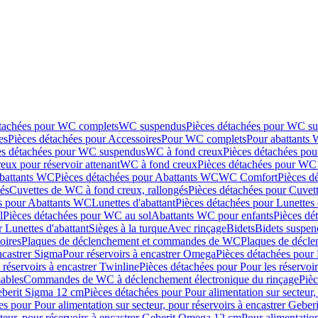
étachées pour WC complets
WC suspendus
Pièces détachées pour WC s
es
Pièces détachées pour Accessoires
Pour WC complets
Pour abattants
es détachées pour WC suspendus
WC à fond creux
Pièces détachées po
eux pour réservoir attenant
WC à fond creux
Pièces détachées pour WC 
battants WC
Pièces détachées pour Abattants WC
WC Comfort
Pièces d
és
Cuvettes de WC à fond creux, rallongés
Pièces détachées pour Cuvet
s pour Abattants WC
Lunettes d'abattant
Pièces détachées pour Lunettes 
l
Pièces détachées pour WC au sol
Abattants WC pour enfants
Pièces dé
 Lunettes d'abattant
Sièges à la turque
Avec rinçage
Bidets
Bidets suspen
oires
Plaques de déclenchement et commandes de WC
Plaques de décl
ncastrer Sigma
Pour réservoirs à encastrer Omega
Pièces détachées pour 
 réservoirs à encastrer Twinline
Pièces détachées pour Pour les réservoir
ables
Commandes de WC à déclenchement électronique du rinçage
Piè
Geberit Sigma 12 cm
Pièces détachées pour Pour alimentation sur secteur,
es pour Pour alimentation sur secteur, pour réservoirs à encastrer Gebe
cteur, pour réservoirs à encastrer Geberit Omega 12 cm
Pour alimentation