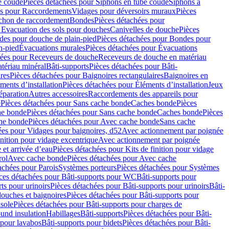
e coudé
Pièces détachées pour Siphons en tube coudé
Siphons à
es pour Raccordements
Vidages pour déversoirs muraux
Pièces
chon de raccordement
Bondes
Pièces détachées pour
 Evacuation des sols pour douches
Canivelles de douche
Pièces
es pour douche de plain-pied
Pièces détachées pour Bondes pour
n-pied
Évacuations murales
Pièces détachées pour Évacuations
hées pour Receveurs de douche
Receveurs de douche en matériau
tériau minéral
Bâti-supports
Pièces détachées pour Bâti-
res
Pièces détachées pour Baignoires rectangulaires
Baignoires en
ments d’installation
Pièces détachées pour Éléments d’installation
Jeux
éparation
Autres accessoires
Raccordements des appareils pour
e
Pièces détachées pour Sans cache bonde
Caches bonde
Pièces
he bonde
Pièces détachées pour Sans cache bonde
Caches bonde
Pièces
he bonde
Pièces détachées pour Avec cache bonde
Sans cache
ées pour Vidages pour baignoires, d52
Avec actionnement par poignée
inition pour vidage excentrique
Avec actionnement par poignée
 et arrivée d’eau
Pièces détachées pour Kits de finition pour vidage
rol
Avec cache bonde
Pièces détachées pour Avec cache
achées pour Parois
Systèmes porteurs
Pièces détachées pour Systèmes
ces détachées pour Bâti-supports pour WC
Bâti-supports pour
ts pour urinoirs
Pièces détachées pour Bâti-supports pour urinoirs
Bâti-
douches et baignoires
Pièces détachées pour Bâti-supports pour
nsole
Pièces détachées pour Bâti-supports pour charges de
ound insulation
Habillages
Bâti-supports
Pièces détachées pour Bâti-
 pour lavabos
Bâti-supports pour bidets
Pièces détachées pour Bâti-