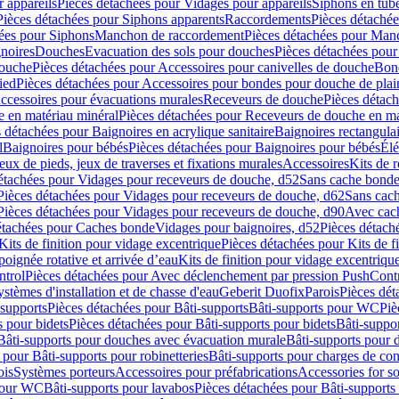
 appareils
Pièces détachées pour Vidages pour appareils
Siphons en tub
Pièces détachées pour Siphons apparents
Raccordements
Pièces détaché
ées pour Siphons
Manchon de raccordement
Pièces détachées pour Man
noires
Douches
Evacuation des sols pour douches
Pièces détachées pour
douche
Pièces détachées pour Accessoires pour canivelles de douche
Bond
ied
Pièces détachées pour Accessoires pour bondes pour douche de plai
ccessoires pour évacuations murales
Receveurs de douche
Pièces détac
 en matériau minéral
Pièces détachées pour Receveurs de douche en ma
 détachées pour Baignoires en acrylique sanitaire
Baignoires rectangulai
l
Baignoires pour bébés
Pièces détachées pour Baignoires pour bébés
Élé
eux de pieds, jeux de traverses et fixations murales
Accessoires
Kits de r
étachées pour Vidages pour receveurs de douche, d52
Sans cache bond
Pièces détachées pour Vidages pour receveurs de douche, d62
Sans cac
Pièces détachées pour Vidages pour receveurs de douche, d90
Avec cac
étachées pour Caches bonde
Vidages pour baignoires, d52
Pièces détach
Kits de finition pour vidage excentrique
Pièces détachées pour Kits de f
oignée rotative et arrivée d’eau
Kits de finition pour vidage excentrique
ntrol
Pièces détachées pour Avec déclenchement par pression PushCont
ystèmes d'installation et de chasse d'eau
Geberit Duofix
Parois
Pièces dét
-supports
Pièces détachées pour Bâti-supports
Bâti-supports pour WC
Piè
s pour bidets
Pièces détachées pour Bâti-supports pour bidets
Bâti-suppor
Bâti-supports pour douches avec évacuation murale
Bâti-supports pour 
 pour Bâti-supports pour robinetteries
Bâti-supports pour charges de co
ois
Systèmes porteurs
Accessoires pour préfabrications
Accessories for s
 pour WC
Bâti-supports pour lavabos
Pièces détachées pour Bâti-supports