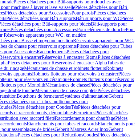
 murale
Pièces détachées pour Bâti-supports pour douches avec
 pour machines à laver et lave-vaisselle
Pièces détachées pour Bâti-
res
Pièces détachées pour Accessoires
Pour parois
Pièces détachées
orts
Pièces détachées pour Bâti-supports
Bâti-supports pour WC
Pièces
Pièces détachées pour Bâti-supports pour bidets
Bâti-supports pour
oires
Pièces détachées pour Accessoires
Pour éléments de douche
Pour
ur Réservoirs apparents pour WC, en matière
chées pour Basse et moyenne position
Réservoirs apparents pour WC,
bes de chasse pour réservoirs apparents
Pièces détachées pour Tubes
es pour Accessoires
Raccordements
Pièces détachées pour
Réservoirs à encastrer
Réservoirs à encastrer Sigma
Pièces détachées
lpha
Pièces détachées pour Réservoirs à encastrer Alpha
Tubes de
e du rinçage
Mécanismes de chasse et robinets flotteurs
Robinets
ervoirs apparents
Robinets flotteurs pour réservoirs à encastrer
Pièces
otteurs pour réservoirs en céramique
Robinets flotteurs pour réservoirs
flotteurs pour Monolith
Mécanismes de chasse
Pièces détachées pour
çage double touche
Mécanismes de chasse complets
Pièces détachées
ransition
Bouchons de fermeture
Systèmes d'alimentation
Geberit
èces détachées pour Tubes multicouches pour
oudes
Pièces détachées pour Coudes
Tés
Pièces détachées pour
accords et raccordements, démontables
Fermetures
Pièces détachées
tribution avec raccord fileté
Raccordements pour chauffage
Pièces
 raccordements
Etanchements pour tubes et raccords
Etanchements pour
s pour assemblages de brides
Geberit Mapress Acier Inox
Geberit
éductions
Pièces détachées pour Réductions
Coudes
Pièces détachées