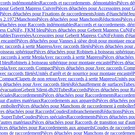
ccords indémontables
Raccords et raccordements, démontables
Pièces dé
 pour Geberit Mapress Cuivre
Pièces détachées pour Accessoires pour 
Pièces détachées pour Fixations de raccordements
Joints d'étanchéité
Jeu
s 2.1972
Manchons
Pièces détachées pour Manchons
Réductions
Pièces 
détachées pour Raccords indémontables
Raccords et raccordements, dé
ress CuNiFe, FKM bleu
Pièces détachées pour Geberit Mapress CuNiF
tables
Traversées
Accessoires pour Geberit Mapress CuNiFe
Joints d'éta
 encastré
Pièces détachées pour Vannes à siège droit pour montage enca
c raccords à sertir Mapress
Avec raccords filetés
Pièces détachées pour 
boisseau sphérique
Pièces détachées pour Robinets à boisseau sphérique
raccords à sertir Mepla
Avec raccords à sertir Mapress
Pièces détachées
M bleu
Robinets à boisseau sphérique pour montage encastré
Pièces déta
epla
Avec raccords Compact
Pièces détachées pour Avec raccords Comp
ec raccords filetés
Unités d'arrêt et de nourrice pour montage encastré
P
 Compact
Clapets de non retour
Avec raccords à sertir Mapress
Unités po
s détachées pour Avec raccords filetés
Réchauffement de surfaces
Tubes
'évacuation
Geberit Silent-db20
Tubes
Raccords
Pièces détachées pour R
éciales
Raccordements
Pièces détachées pour Raccordements
Raccordem
sur d'autres matériaux
Raccordements aux appareils
Pièces détachées po
 emboîter
Pièces détachées pour Manchons de raccordement à emboîter
ces détachées pour Raccords
Coudes
Embranchements
Réductions
Pièces
s SuperTube
Coudes
Pièces spéciales
Raccordements
Pièces détachées po
'autres matériaux
Pièces détachées pour Raccords de transition sur d'aut
èces détachées pour Raccordements aux appareils
Coudes de raccordem
ons de raccordement
Pièces détachées pour Manchons de raccordemen