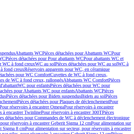
uspendus
Abattants WC
Pièces détachées pour Abattants WC
Pour
 WC
Pièces détachées pour Pour abattants WC
Pour abattants WC et
ur WC à fond creux
WC au sol
Pièces détachées pour WC au sol
WC à
à fond creux
Réservoirs apparents pour WC, en céramique
étachées pour WC Comfort
Cuvettes de WC à fond creux,
tes de WC à fond creux, rallongés
Abbatants WC Comfort
Pièces
d'abattant
WC pour enfants
Pièces détachées pour WC pour
tachées pour Abattants WC pour enfants
Abattants WC
Pièces
dus
Pièces détachées pour Bidets suspendus
Bidets au sol
Pièces
enchement
Pièces détachées pour Plaques de déclenchement
Pour
Pour réservoirs à encastrer Omega
Pour réservoirs à encastrer
s à encastrer Twinline
Pour réservoirs à encastrer 300T
Pièces
ces détachées pour Commandes de WC à déclenchement électronique
 pour réservoirs à encastrer Geberit Sigma 12 cm
Pour alimentation sur
rit Sigma 8 cm
Pour alimentation sur secteur, pour réservoirs à encastrer
 par piles, pour réservoirs à encastrer Geberit Sigma 12 cm
Pièces