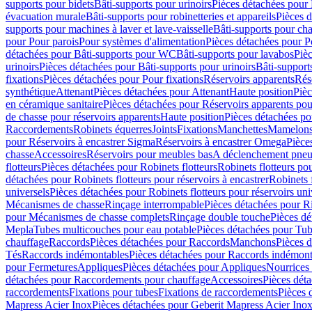
supports pour bidets
Bâti-supports pour urinoirs
Pièces détachées pour 
évacuation murale
Bâti-supports pour robinetteries et appareils
Pièces d
supports pour machines à laver et lave-vaisselle
Bâti-supports pour ch
pour Pour parois
Pour systèmes d'alimentation
Pièces détachées pour P
détachées pour Bâti-supports pour WC
Bâti-supports pour lavabos
Pièc
urinoirs
Pièces détachées pour Bâti-supports pour urinoirs
Bâti-support
fixations
Pièces détachées pour Pour fixations
Réservoirs apparents
Rés
synthétique
Attenant
Pièces détachées pour Attenant
Haute position
Pièc
en céramique sanitaire
Pièces détachées pour Réservoirs apparents po
de chasse pour réservoirs apparents
Haute position
Pièces détachées po
Raccordements
Robinets équerres
Joints
Fixations
Manchettes
Mamelons,
pour Réservoirs à encastrer Sigma
Réservoirs à encastrer Omega
Pièce
chasse
Accessoires
Réservoirs pour meubles bas
A déclenchement pneu
flotteurs
Pièces détachées pour Robinets flotteurs
Robinets flotteurs po
détachées pour Robinets flotteurs pour réservoirs à encastrer
Robinets 
universels
Pièces détachées pour Robinets flotteurs pour réservoirs uni
Mécanismes de chasse
Rinçage interrompable
Pièces détachées pour R
pour Mécanismes de chasse complets
Rinçage double touche
Pièces d
Mepla
Tubes multicouches pour eau potable
Pièces détachées pour Tub
chauffage
Raccords
Pièces détachées pour Raccords
Manchons
Pièces 
Tés
Raccords indémontables
Pièces détachées pour Raccords indémont
pour Fermetures
Appliques
Pièces détachées pour Appliques
Nourrices 
détachées pour Raccordements pour chauffage
Accessoires
Pièces dét
raccordements
Fixations pour tubes
Fixations de raccordements
Pièces 
Mapress Acier Inox
Pièces détachées pour Geberit Mapress Acier Ino