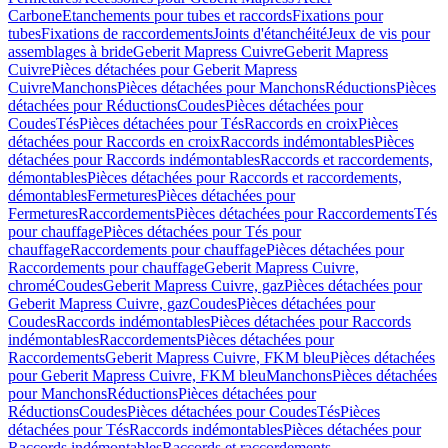
Carbone
Etanchements pour tubes et raccords
Fixations pour
tubes
Fixations de raccordements
Joints d'étanchéité
Jeux de vis pour
assemblages à bride
Geberit Mapress Cuivre
Geberit Mapress
Cuivre
Pièces détachées pour Geberit Mapress
Cuivre
Manchons
Pièces détachées pour Manchons
Réductions
Pièces
détachées pour Réductions
Coudes
Pièces détachées pour
Coudes
Tés
Pièces détachées pour Tés
Raccords en croix
Pièces
détachées pour Raccords en croix
Raccords indémontables
Pièces
détachées pour Raccords indémontables
Raccords et raccordements,
démontables
Pièces détachées pour Raccords et raccordements,
démontables
Fermetures
Pièces détachées pour
Fermetures
Raccordements
Pièces détachées pour Raccordements
Tés
pour chauffage
Pièces détachées pour Tés pour
chauffage
Raccordements pour chauffage
Pièces détachées pour
Raccordements pour chauffage
Geberit Mapress Cuivre,
chromé
Coudes
Geberit Mapress Cuivre, gaz
Pièces détachées pour
Geberit Mapress Cuivre, gaz
Coudes
Pièces détachées pour
Coudes
Raccords indémontables
Pièces détachées pour Raccords
indémontables
Raccordements
Pièces détachées pour
Raccordements
Geberit Mapress Cuivre, FKM bleu
Pièces détachées
pour Geberit Mapress Cuivre, FKM bleu
Manchons
Pièces détachées
pour Manchons
Réductions
Pièces détachées pour
Réductions
Coudes
Pièces détachées pour Coudes
Tés
Pièces
détachées pour Tés
Raccords indémontables
Pièces détachées pour
Raccords indémontables
Raccords et raccordements,