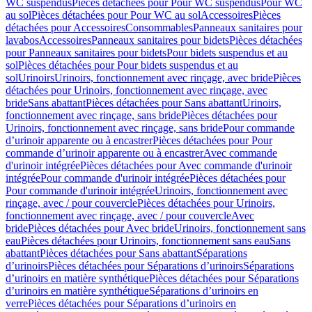
WC suspendus
Pièces détachées pour Pour WC suspendus
Pour WC
au sol
Pièces détachées pour Pour WC au sol
Accessoires
Pièces
détachées pour Accessoires
Consommables
Panneaux sanitaires pour
lavabos
Accessoires
Panneaux sanitaires pour bidets
Pièces détachées
pour Panneaux sanitaires pour bidets
Pour bidets suspendus et au
sol
Pièces détachées pour Pour bidets suspendus et au
sol
Urinoirs
Urinoirs, fonctionnement avec rinçage, avec bride
Pièces
détachées pour Urinoirs, fonctionnement avec rinçage, avec
bride
Sans abattant
Pièces détachées pour Sans abattant
Urinoirs,
fonctionnement avec rinçage, sans bride
Pièces détachées pour
Urinoirs, fonctionnement avec rinçage, sans bride
Pour commande
d’urinoir apparente ou à encastrer
Pièces détachées pour Pour
commande d’urinoir apparente ou à encastrer
Avec commande
d'urinoir intégrée
Pièces détachées pour Avec commande d'urinoir
intégrée
Pour commande d'urinoir intégrée
Pièces détachées pour
Pour commande d'urinoir intégrée
Urinoirs, fonctionnement avec
rinçage, avec / pour couvercle
Pièces détachées pour Urinoirs,
fonctionnement avec rinçage, avec / pour couvercle
Avec
bride
Pièces détachées pour Avec bride
Urinoirs, fonctionnement sans
eau
Pièces détachées pour Urinoirs, fonctionnement sans eau
Sans
abattant
Pièces détachées pour Sans abattant
Séparations
d’urinoirs
Pièces détachées pour Séparations d’urinoirs
Séparations
d’urinoirs en matière synthétique
Pièces détachées pour Séparations
d’urinoirs en matière synthétique
Séparations d’urinoirs en
verre
Pièces détachées pour Séparations d’urinoirs en