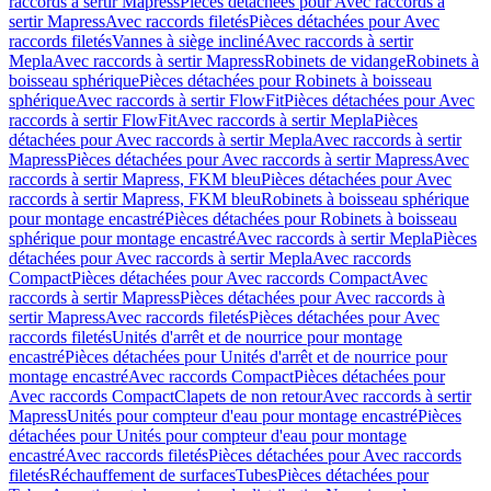
raccords à sertir Mapress
Pièces détachées pour Avec raccords à
sertir Mapress
Avec raccords filetés
Pièces détachées pour Avec
raccords filetés
Vannes à siège incliné
Avec raccords à sertir
Mepla
Avec raccords à sertir Mapress
Robinets de vidange
Robinets à
boisseau sphérique
Pièces détachées pour Robinets à boisseau
sphérique
Avec raccords à sertir FlowFit
Pièces détachées pour Avec
raccords à sertir FlowFit
Avec raccords à sertir Mepla
Pièces
détachées pour Avec raccords à sertir Mepla
Avec raccords à sertir
Mapress
Pièces détachées pour Avec raccords à sertir Mapress
Avec
raccords à sertir Mapress, FKM bleu
Pièces détachées pour Avec
raccords à sertir Mapress, FKM bleu
Robinets à boisseau sphérique
pour montage encastré
Pièces détachées pour Robinets à boisseau
sphérique pour montage encastré
Avec raccords à sertir Mepla
Pièces
détachées pour Avec raccords à sertir Mepla
Avec raccords
Compact
Pièces détachées pour Avec raccords Compact
Avec
raccords à sertir Mapress
Pièces détachées pour Avec raccords à
sertir Mapress
Avec raccords filetés
Pièces détachées pour Avec
raccords filetés
Unités d'arrêt et de nourrice pour montage
encastré
Pièces détachées pour Unités d'arrêt et de nourrice pour
montage encastré
Avec raccords Compact
Pièces détachées pour
Avec raccords Compact
Clapets de non retour
Avec raccords à sertir
Mapress
Unités pour compteur d'eau pour montage encastré
Pièces
détachées pour Unités pour compteur d'eau pour montage
encastré
Avec raccords filetés
Pièces détachées pour Avec raccords
filetés
Réchauffement de surfaces
Tubes
Pièces détachées pour