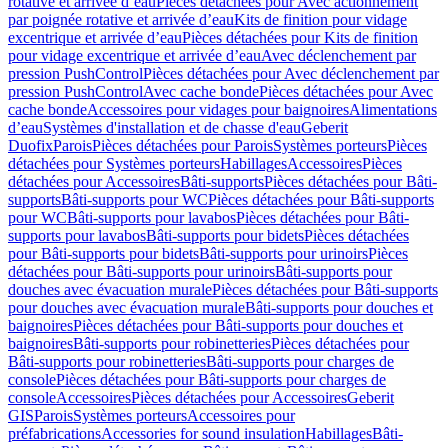
rotative et arrivée d’eau
Pièces détachées pour Avec actionnement
par poignée rotative et arrivée d’eau
Kits de finition pour vidage
excentrique et arrivée d’eau
Pièces détachées pour Kits de finition
pour vidage excentrique et arrivée d’eau
Avec déclenchement par
pression PushControl
Pièces détachées pour Avec déclenchement par
pression PushControl
Avec cache bonde
Pièces détachées pour Avec
cache bonde
Accessoires pour vidages pour baignoires
Alimentations
d’eau
Systèmes d'installation et de chasse d'eau
Geberit
Duofix
Parois
Pièces détachées pour Parois
Systèmes porteurs
Pièces
détachées pour Systèmes porteurs
Habillages
Accessoires
Pièces
détachées pour Accessoires
Bâti-supports
Pièces détachées pour Bâti-
supports
Bâti-supports pour WC
Pièces détachées pour Bâti-supports
pour WC
Bâti-supports pour lavabos
Pièces détachées pour Bâti-
supports pour lavabos
Bâti-supports pour bidets
Pièces détachées
pour Bâti-supports pour bidets
Bâti-supports pour urinoirs
Pièces
détachées pour Bâti-supports pour urinoirs
Bâti-supports pour
douches avec évacuation murale
Pièces détachées pour Bâti-supports
pour douches avec évacuation murale
Bâti-supports pour douches et
baignoires
Pièces détachées pour Bâti-supports pour douches et
baignoires
Bâti-supports pour robinetteries
Pièces détachées pour
Bâti-supports pour robinetteries
Bâti-supports pour charges de
console
Pièces détachées pour Bâti-supports pour charges de
console
Accessoires
Pièces détachées pour Accessoires
Geberit
GIS
Parois
Systèmes porteurs
Accessoires pour
préfabrications
Accessories for sound insulation
Habillages
Bâti-