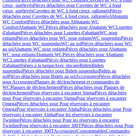
creux, surélevés
Pièces détachées pour Cuvettes de WC à fond
creux, surélevés
Cuvettes de WC à fond creux, rallongés
Pièces
détachées pour Cuvettes de WC à fond creux, rallongés
Abbatants
WC Comfort
Pièces détachées pour Abbatants WC
Comfort
Abattants WC
Pièces détachées pour Abattants WC
Lunettes
d'abattant
Pièces détachées pour Lunettes d'abattant
WC pour
enfants
Pièces détachées pour WC pour enfants
WC suspendus
Pièces
détachées pour WC suspendus
WC au sol
Pièces détachées pour WC
au sol
Abattants WC pour enfants
Pièces détachées pour Abattants
WC pour enfants
Abattants WC
Pièces détachées pour Abattants
WC
Lunettes d'abattant
Pièces détachées pour Lunettes
d'abattant
Sièges à la turque
Avec rinçage
Bidets
Bidets
suspendus
Pièces détachées pour Bidets suspendus
Bidets au
sol
Pièces détachées pour Bidets au sol
Accessoires
Pièces détachées
pour Accessoires
Plaques de déclenchement et commandes de
WC
Plaques de déclenchement
Pièces détachées pour Plaques de
déclenchement
Pour réservoirs à encastrer Sigma
Pièces détachées
pour Pour réservoirs à encastrer Sigma
Pour réservoirs à encastrer
Omega
Pièces détachées pour Pour réservoirs à encastrer
Omega
Pour réservoirs à encastrer Alpha
Pièces détachées pour Pour
réservoirs à encastrer Alpha
Pour les réservoirs à encastrer
Twinline
Pièces détachées pour Pour les réservoirs à encastrer
Twinline
Pour réservoirs à encastrer 300T
Pièces détachées pour Pour
réservoirs à encastrer 300T
Accessoires
Consommables
Commandes