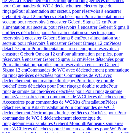
de WC à déclenchement électronique du rinçage
Pièces détachées
pour Commandes de WC à déclenchement électronique du
rinçage
Pour alimentation sur secteur, pour réservoirs à encastrer
Geberit Sigma 12 cm
Pièces détachées pour Pour alimentation sur
secteur, pour réservoirs à encastrer Geberit Sigma 12 cm
Pour
alimentation sur secteur, pour réservoirs à encastrer Geberit Sigma 8
cm
Pièces détachées pour Pour alimentation sur secteur, pour
réservoirs à encastrer Geberit Sigma 8 cm
Pour alimentation sur
secteur, pour réservoirs à encastrer Geberit Omega 12 cm
Pièces
détachées pour Pour alimentation sur secteur, pour réservoirs à
encastrer Geberit Omega 12 cm
Pour alimentation par piles, pour
réservoirs à encastrer Geberit Sigma 12 cm
Pièces détachées pour
Pour alimentation par piles, pour réservoirs à encastrer Geberit
Sigma 12 cm
Commandes de WC avec déclenchement pneumatique
du rinçage
Pièces détachées pour Commandes de WC avec
déclenchement pneumatique du rinçage
Pour rinçage double
touche
Pièces détachées pour Pour rinçage double touche
Pour
rinçage simple touche
Pièces détachées pour Pour rinçage simple
touche
Accessoires pour commandes de WC
Pièces détachées pour
Accessoires pour commandes de WC
Kits d’installation
Pièces
détachées pour Kits d’installation
Pour commandes de WC à
déclenchement électronique du rinçage
Pièces détachées pour Pour
commandes de WC à déclenchement électronique du
rinçage
Panneaux sanitaires Geberit Monolith
Panneaux sanitaires
pour WC
Pièces détachées pour Panneaux sanitaires pour WC
Pour