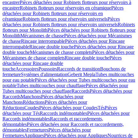
encastrer
Pièces détachées pour Robinets flotteurs pour réservoirs à
encastrer
Robinets flotteurs pour réservoirs en céramique
Pièces
détachées pour Robinets flotteurs pour réservoirs en
céramique
Robinets flotteurs pour réservoirs universels
Pièces
détachées pour Robinets flotteurs pour réservoirs universels
Robinets
flotteurs pour Monolith
Pièces détachées pour Robinets flotteurs pour
Monolith
Mécanismes de chasse
Pièces détachées pour Mécanismes
de chasse
Rinçage interrompable
Pièces détachées pour Rinçage
interrompable
Rinçage double touche
Pièces détachées pour Rinçage
double touche
Mécanismes de chasse complets
Pièces détachées pour
Mécanismes de chasse complets
Rinçage double touche
Pièces
détachées pour Rinçage double
touche
Accessoires
Poussoirs
Raccords de transition
Bouchons de
fermeture
Systèmes d'alimentation
Geberit Mepla
Tubes multicouches
pour eau potable
Pièces détachées pour Tubes multicouches pour eau
potable
Tubes multicouches pour chauffage
Pièces détachées pour
Tubes multicouches pour chauffage
Raccords
Pièces détachées pour
Raccords
Manchons
Pièces détachées pour
Manchons
Réductions
Pièces détachées pour
Réductions
Coudes
Pièces détachées pour Coudes
Tés
Pièces
détachées pour Tés
Raccords indémontables
Pièces détachées pour
Raccords indémontables
Raccords et raccordements,
démontables
Pièces détachées pour Raccords et raccordements,
démontables
Fermetures
Pièces détachées pour
Fermetures
Appliques
Pièces détachées pour Appliques
Nourrices de