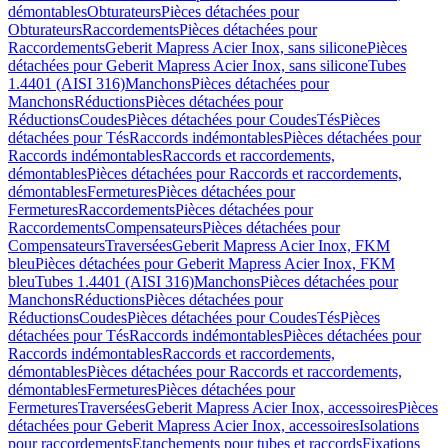
démontables
Obturateurs
Pièces détachées pour
Obturateurs
Raccordements
Pièces détachées pour
Raccordements
Geberit Mapress Acier Inox, sans silicone
Pièces
détachées pour Geberit Mapress Acier Inox, sans silicone
Tubes
1.4401 (AISI 316)
Manchons
Pièces détachées pour
Manchons
Réductions
Pièces détachées pour
Réductions
Coudes
Pièces détachées pour Coudes
Tés
Pièces
détachées pour Tés
Raccords indémontables
Pièces détachées pour
Raccords indémontables
Raccords et raccordements,
démontables
Pièces détachées pour Raccords et raccordements,
démontables
Fermetures
Pièces détachées pour
Fermetures
Raccordements
Pièces détachées pour
Raccordements
Compensateurs
Pièces détachées pour
Compensateurs
Traversées
Geberit Mapress Acier Inox, FKM
bleu
Pièces détachées pour Geberit Mapress Acier Inox, FKM
bleu
Tubes 1.4401 (AISI 316)
Manchons
Pièces détachées pour
Manchons
Réductions
Pièces détachées pour
Réductions
Coudes
Pièces détachées pour Coudes
Tés
Pièces
détachées pour Tés
Raccords indémontables
Pièces détachées pour
Raccords indémontables
Raccords et raccordements,
démontables
Pièces détachées pour Raccords et raccordements,
démontables
Fermetures
Pièces détachées pour
Fermetures
Traversées
Geberit Mapress Acier Inox, accessoires
Pièces
détachées pour Geberit Mapress Acier Inox, accessoires
Isolations
pour raccordements
Etanchements pour tubes et raccords
Fixations