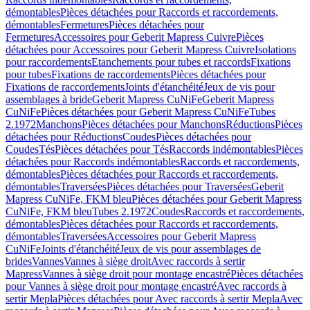
démontables
Pièces détachées pour Raccords et raccordements,
démontables
Fermetures
Pièces détachées pour
Fermetures
Accessoires pour Geberit Mapress Cuivre
Pièces
détachées pour Accessoires pour Geberit Mapress Cuivre
Isolations
pour raccordements
Etanchements pour tubes et raccords
Fixations
pour tubes
Fixations de raccordements
Pièces détachées pour
Fixations de raccordements
Joints d'étanchéité
Jeux de vis pour
assemblages à bride
Geberit Mapress CuNiFe
Geberit Mapress
CuNiFe
Pièces détachées pour Geberit Mapress CuNiFe
Tubes
2.1972
Manchons
Pièces détachées pour Manchons
Réductions
Pièces
détachées pour Réductions
Coudes
Pièces détachées pour
Coudes
Tés
Pièces détachées pour Tés
Raccords indémontables
Pièces
détachées pour Raccords indémontables
Raccords et raccordements,
démontables
Pièces détachées pour Raccords et raccordements,
démontables
Traversées
Pièces détachées pour Traversées
Geberit
Mapress CuNiFe, FKM bleu
Pièces détachées pour Geberit Mapress
CuNiFe, FKM bleu
Tubes 2.1972
Coudes
Raccords et raccordements,
démontables
Pièces détachées pour Raccords et raccordements,
démontables
Traversées
Accessoires pour Geberit Mapress
CuNiFe
Joints d'étanchéité
Jeux de vis pour assemblages de
brides
Vannes
Vannes à siège droit
Avec raccords à sertir
Mapress
Vannes à siège droit pour montage encastré
Pièces détachées
pour Vannes à siège droit pour montage encastré
Avec raccords à
sertir Mepla
Pièces détachées pour Avec raccords à sertir Mepla
Avec