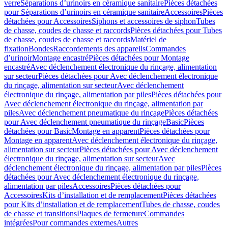
verre
Séparations d’urinoirs en céramique sanitaire
Pièces détachées
pour Séparations d’urinoirs en céramique sanitaire
Accessoires
Pièces
détachées pour Accessoires
Siphons et accessoires de siphon
Tubes
de chasse, coudes de chasse et raccords
Pièces détachées pour Tubes
de chasse, coudes de chasse et raccords
Matériel de
fixation
Bondes
Raccordements des appareils
Commandes
dʼurinoir
Montage encastré
Pièces détachées pour Montage
encastré
Avec déclenchement électronique du rinçage, alimentation
sur secteur
Pièces détachées pour Avec déclenchement électronique
du rinçage, alimentation sur secteur
Avec déclenchement
électronique du rinçage, alimentation par piles
Pièces détachées pour
Avec déclenchement électronique du rinçage, alimentation par
piles
Avec déclenchement pneumatique du rinçage
Pièces détachées
pour Avec déclenchement pneumatique du rinçage
Basic
Pièces
détachées pour Basic
Montage en apparent
Pièces détachées pour
Montage en apparent
Avec déclenchement électronique du rinçage,
alimentation sur secteur
Pièces détachées pour Avec déclenchement
électronique du rinçage, alimentation sur secteur
Avec
déclenchement électronique du rinçage, alimentation par piles
Pièces
détachées pour Avec déclenchement électronique du rinçage,
alimentation par piles
Accessoires
Pièces détachées pour
Accessoires
Kits d’installation et de remplacement
Pièces détachées
pour Kits d’installation et de remplacement
Tubes de chasse, coudes
de chasse et transitions
Plaques de fermeture
Commandes
intégrées
Pour commandes externes
Autres