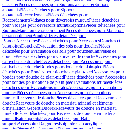
encastrer
Pièces détachées pour Siphons à encastrer
Siphons
apparents
Pièces détachées pour Siphons
apparents
Raccordements
Pièces détachées pour
Raccordements
Vidages pour déversoirs muraux
Pièces détachées
pour Vidages pour déversoirs muraux
Siphons
Pièces détachées pour
Siphons
Manchon de raccordement
Pièces détachées pour Manchon
de raccordement
Bondes
Pièces détachées pour
Bondes
Accessoires
Pièces détachées pour Accessoires
Douches et
baignoires
Douches
Evacuation des sols pour douches
Pièces
détachées pour Evacuation des sols pour douches
Canivelles de
douche
Pièces détachées pour Canivelles de douche
Accessoires pour
canivelles de douche
Pièces détachées pour Accessoires pour
canivelles de douche
Bondes pour douche de plain-pied
Pièces
détachées pour Bondes pour douche de plain-pied
Accessoires pour
bondes pour douche de plain-pied
Pièces détachées pour Accessoires
pour bondes pour douche de plain-pied
Évacuations murales
Pièces
détachées pour Évacuations murales
Accessoires pour évacuations
murales
Pièces détachées pour Accessoires pour évacuations
murales
Receveurs de douche
Pièces détachées pour Receveurs de
douche
Receveurs de douche en matériau minéral et éléments
d’installation Geberit DuoFix
Receveurs de douche en matériau
minéral
Pièces détachées pour Receveurs de douche en matériau
minéral
Bâti-supports
Pièces détachées pour Bâti-
supports
Accessoires
Baignoires
Baignoires en acrylique
sanitaire
Pièces détachées pour Baignoires en acrylique