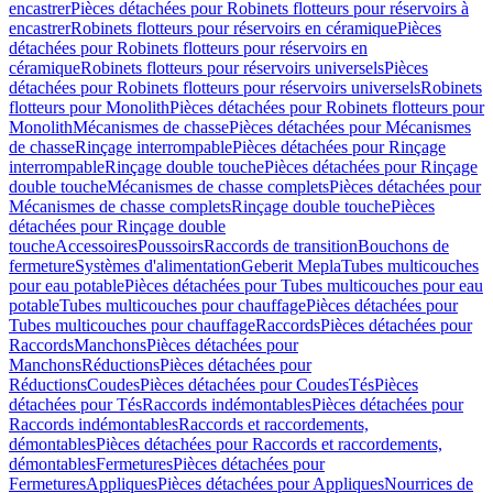
encastrer
Pièces détachées pour Robinets flotteurs pour réservoirs à
encastrer
Robinets flotteurs pour réservoirs en céramique
Pièces
détachées pour Robinets flotteurs pour réservoirs en
céramique
Robinets flotteurs pour réservoirs universels
Pièces
détachées pour Robinets flotteurs pour réservoirs universels
Robinets
flotteurs pour Monolith
Pièces détachées pour Robinets flotteurs pour
Monolith
Mécanismes de chasse
Pièces détachées pour Mécanismes
de chasse
Rinçage interrompable
Pièces détachées pour Rinçage
interrompable
Rinçage double touche
Pièces détachées pour Rinçage
double touche
Mécanismes de chasse complets
Pièces détachées pour
Mécanismes de chasse complets
Rinçage double touche
Pièces
détachées pour Rinçage double
touche
Accessoires
Poussoirs
Raccords de transition
Bouchons de
fermeture
Systèmes d'alimentation
Geberit Mepla
Tubes multicouches
pour eau potable
Pièces détachées pour Tubes multicouches pour eau
potable
Tubes multicouches pour chauffage
Pièces détachées pour
Tubes multicouches pour chauffage
Raccords
Pièces détachées pour
Raccords
Manchons
Pièces détachées pour
Manchons
Réductions
Pièces détachées pour
Réductions
Coudes
Pièces détachées pour Coudes
Tés
Pièces
détachées pour Tés
Raccords indémontables
Pièces détachées pour
Raccords indémontables
Raccords et raccordements,
démontables
Pièces détachées pour Raccords et raccordements,
démontables
Fermetures
Pièces détachées pour
Fermetures
Appliques
Pièces détachées pour Appliques
Nourrices de