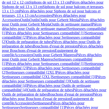
de sol 12 x 12 cm
Siphons de sol 13 x 13 cm
Pièces détachées pour
Siphons de sol 13 x 13 cm
Siphons de sol pour balcons et terrasses,
13 x 13 cm
Pièces détachées pour Siphons de sol pour balcons et
terrasses, 13 x 13 cm
Accessoires
Pièces détachées pour
Accessoires
Outils
Outils
Outils pour Geberit Mepla
Pièces détachées
pour Outils pour Geberit Mepla
Outils de sertissage manuel
Pièces
détachées pour Outils de sertissage manuel
Sertisseuses compatibilité
[1]
Pièces détachées pour Sertisseuses compatibilité [1]
Sertisseuses
compatibilité [2]
Pièces détachées pour Sertisseuses compatibilité
[2]
Outils de préparation de tubes
Pièces détachées pour Outils de
préparation de tubes
Bouchons d'essai de pression
Pièces détachées
pour Bouchons d'essai de pression
Equipement de
contrôle
Accessoires
Outils pour Geberit Mapress
Pièces détachées
pour Outils pour Geberit Mapress
Sertisseuses compatibilité
[1]
Pièces détachées pour Sertisseuses compatibilité [1]
Sertisseuses
compatibilité [2]
Pièces détachées pour Sertisseuses compatibilité
[2]
Sertisseuses compatibilité [2XL]
Pièces détachées pour
Sertisseuses compatibilité [2XL]
Sertisseuses compatibilité [3]
Pièces
détachées pour Sertisseuses compatibilité [3]
Outils de sertissage
compatibilité [4]
Pièces détachées pour Outils de sertissage
compatibilité [4]
Outils de préparation de tubes
Pièces détachées pour
Outils de préparation de tubes
Bouchons d'essai de pression
Pièces
détachées pour Bouchons d'essai de pression
Equipement de
contrôle
Accessoires
Sertisseuses
Pièces détachées pour
Sertisseuses
Sertisseuses compatibilité [1]
Pièces détachées pour