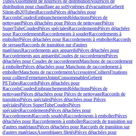
Tubes
Assortiment de nourrices de distribution
Nourrices de
distribution pour chauffage au sol
Systèmes d'évacuation
Geberit
Silent-db20
Tubes
Raccords
Pièces détachées pour
Raccords
Coudes
Embranchements
Réductions
Pièces de
nettoyage
Pièces détachées pour Pièces de nettoyage
Pièces
SuperTube
Coudes
Pièces spéciales
Raccordements
Pièces détachées
pour Raccordements
Raccordements à souder
Raccordements à
emboîter
Pièces détachées pour Raccordements à emboîter
Raccords
de serrage
Raccords de transition sur d'autres
matériaux
Raccordements aux appareils
Pièces détachées pour
Raccordements aux appareils
Coudes de raccordement
Pièces
détachées pour Coudes de raccordement
Manchons de raccordement
à emboîter
Pièces détachées pour Manchons de raccordement à
emboîter
Manchons de raccordement
Accessoires
Colliers
Fixations
pour colliers
Fermetures
Joints
Consommables
Geberit
PE
Tubes
Raccords
Pièces détachées pour
Raccords
Coudes
Embranchements
Réductions
Pièces de
nettoyage
Pièces détachées pour Pièces de nettoyage
Raccords de
transition
Pièces spéciales
Pièces détachées pour Pièces
spéciales
Pièces SuperTube
Coudes
Pièces
spéciales
Raccordements
Pièces détachées pour
Raccordements
Raccords soudés
Raccordements à emboîter
Pièces
détachées pour Raccordements à emboîter
Raccords de transition sur
d'autres matériaux
Pièces détachées pour Raccords de transition sur
d'autres matériaux
Assemblages filetés
Pièces détachées pour