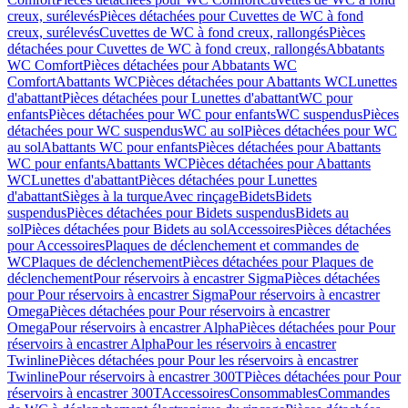
creux, surélevés
Pièces détachées pour Cuvettes de WC à fond
creux, surélevés
Cuvettes de WC à fond creux, rallongés
Pièces
détachées pour Cuvettes de WC à fond creux, rallongés
Abbatants
WC Comfort
Pièces détachées pour Abbatants WC
Comfort
Abattants WC
Pièces détachées pour Abattants WC
Lunettes
d'abattant
Pièces détachées pour Lunettes d'abattant
WC pour
enfants
Pièces détachées pour WC pour enfants
WC suspendus
Pièces
détachées pour WC suspendus
WC au sol
Pièces détachées pour WC
au sol
Abattants WC pour enfants
Pièces détachées pour Abattants
WC pour enfants
Abattants WC
Pièces détachées pour Abattants
WC
Lunettes d'abattant
Pièces détachées pour Lunettes
d'abattant
Sièges à la turque
Avec rinçage
Bidets
Bidets
suspendus
Pièces détachées pour Bidets suspendus
Bidets au
sol
Pièces détachées pour Bidets au sol
Accessoires
Pièces détachées
pour Accessoires
Plaques de déclenchement et commandes de
WC
Plaques de déclenchement
Pièces détachées pour Plaques de
déclenchement
Pour réservoirs à encastrer Sigma
Pièces détachées
pour Pour réservoirs à encastrer Sigma
Pour réservoirs à encastrer
Omega
Pièces détachées pour Pour réservoirs à encastrer
Omega
Pour réservoirs à encastrer Alpha
Pièces détachées pour Pour
réservoirs à encastrer Alpha
Pour les réservoirs à encastrer
Twinline
Pièces détachées pour Pour les réservoirs à encastrer
Twinline
Pour réservoirs à encastrer 300T
Pièces détachées pour Pour
réservoirs à encastrer 300T
Accessoires
Consommables
Commandes