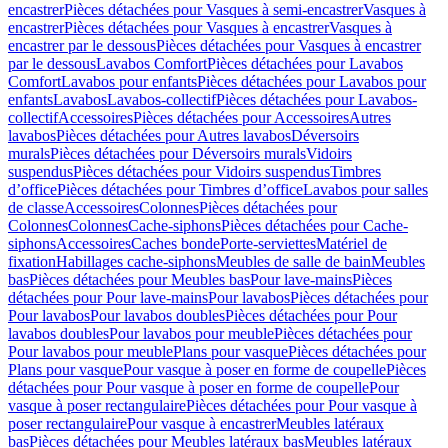
encastrer
Pièces détachées pour Vasques à semi-encastrer
Vasques à
encastrer
Pièces détachées pour Vasques à encastrer
Vasques à
encastrer par le dessous
Pièces détachées pour Vasques à encastrer
par le dessous
Lavabos Comfort
Pièces détachées pour Lavabos
Comfort
Lavabos pour enfants
Pièces détachées pour Lavabos pour
enfants
Lavabos
Lavabos-collectif
Pièces détachées pour Lavabos-
collectif
Accessoires
Pièces détachées pour Accessoires
Autres
lavabos
Pièces détachées pour Autres lavabos
Déversoirs
murals
Pièces détachées pour Déversoirs murals
Vidoirs
suspendus
Pièces détachées pour Vidoirs suspendus
Timbres
dʼoffice
Pièces détachées pour Timbres dʼoffice
Lavabos pour salles
de classe
Accessoires
Colonnes
Pièces détachées pour
Colonnes
Colonnes
Cache-siphons
Pièces détachées pour Cache-
siphons
Accessoires
Caches bonde
Porte-serviettes
Matériel de
fixation
Habillages cache-siphons
Meubles de salle de bain
Meubles
bas
Pièces détachées pour Meubles bas
Pour lave-mains
Pièces
détachées pour Pour lave-mains
Pour lavabos
Pièces détachées pour
Pour lavabos
Pour lavabos doubles
Pièces détachées pour Pour
lavabos doubles
Pour lavabos pour meuble
Pièces détachées pour
Pour lavabos pour meuble
Plans pour vasque
Pièces détachées pour
Plans pour vasque
Pour vasque à poser en forme de coupelle
Pièces
détachées pour Pour vasque à poser en forme de coupelle
Pour
vasque à poser rectangulaire
Pièces détachées pour Pour vasque à
poser rectangulaire
Pour vasque à encastrer
Meubles latéraux
bas
Pièces détachées pour Meubles latéraux bas
Meubles latéraux