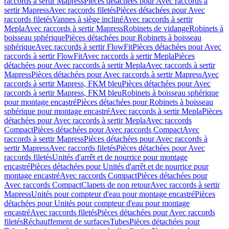
raccords à sertir Mapress
Pièces détachées pour Avec raccords à
sertir Mapress
Avec raccords filetés
Pièces détachées pour Avec
raccords filetés
Vannes à siège incliné
Avec raccords à sertir
Mepla
Avec raccords à sertir Mapress
Robinets de vidange
Robinets à
boisseau sphérique
Pièces détachées pour Robinets à boisseau
sphérique
Avec raccords à sertir FlowFit
Pièces détachées pour Avec
raccords à sertir FlowFit
Avec raccords à sertir Mepla
Pièces
détachées pour Avec raccords à sertir Mepla
Avec raccords à sertir
Mapress
Pièces détachées pour Avec raccords à sertir Mapress
Avec
raccords à sertir Mapress, FKM bleu
Pièces détachées pour Avec
raccords à sertir Mapress, FKM bleu
Robinets à boisseau sphérique
pour montage encastré
Pièces détachées pour Robinets à boisseau
sphérique pour montage encastré
Avec raccords à sertir Mepla
Pièces
détachées pour Avec raccords à sertir Mepla
Avec raccords
Compact
Pièces détachées pour Avec raccords Compact
Avec
raccords à sertir Mapress
Pièces détachées pour Avec raccords à
sertir Mapress
Avec raccords filetés
Pièces détachées pour Avec
raccords filetés
Unités d'arrêt et de nourrice pour montage
encastré
Pièces détachées pour Unités d'arrêt et de nourrice pour
montage encastré
Avec raccords Compact
Pièces détachées pour
Avec raccords Compact
Clapets de non retour
Avec raccords à sertir
Mapress
Unités pour compteur d'eau pour montage encastré
Pièces
détachées pour Unités pour compteur d'eau pour montage
encastré
Avec raccords filetés
Pièces détachées pour Avec raccords
filetés
Réchauffement de surfaces
Tubes
Pièces détachées pour