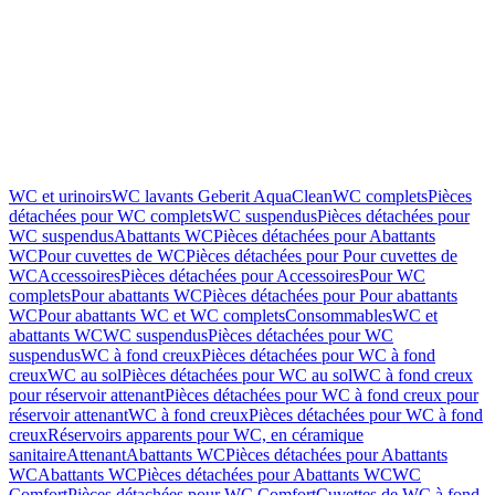
WC et urinoirs
WC lavants Geberit AquaClean
WC complets
Pièces
détachées pour WC complets
WC suspendus
Pièces détachées pour
WC suspendus
Abattants WC
Pièces détachées pour Abattants
WC
Pour cuvettes de WC
Pièces détachées pour Pour cuvettes de
WC
Accessoires
Pièces détachées pour Accessoires
Pour WC
complets
Pour abattants WC
Pièces détachées pour Pour abattants
WC
Pour abattants WC et WC complets
Consommables
WC et
abattants WC
WC suspendus
Pièces détachées pour WC
suspendus
WC à fond creux
Pièces détachées pour WC à fond
creux
WC au sol
Pièces détachées pour WC au sol
WC à fond creux
pour réservoir attenant
Pièces détachées pour WC à fond creux pour
réservoir attenant
WC à fond creux
Pièces détachées pour WC à fond
creux
Réservoirs apparents pour WC, en céramique
sanitaire
Attenant
Abattants WC
Pièces détachées pour Abattants
WC
Abattants WC
Pièces détachées pour Abattants WC
WC
Comfort
Pièces détachées pour WC Comfort
Cuvettes de WC à fond