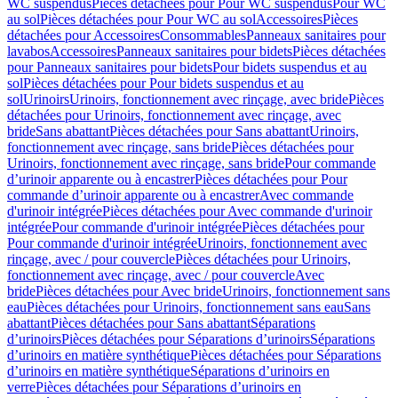
WC suspendus
Pièces détachées pour Pour WC suspendus
Pour WC
au sol
Pièces détachées pour Pour WC au sol
Accessoires
Pièces
détachées pour Accessoires
Consommables
Panneaux sanitaires pour
lavabos
Accessoires
Panneaux sanitaires pour bidets
Pièces détachées
pour Panneaux sanitaires pour bidets
Pour bidets suspendus et au
sol
Pièces détachées pour Pour bidets suspendus et au
sol
Urinoirs
Urinoirs, fonctionnement avec rinçage, avec bride
Pièces
détachées pour Urinoirs, fonctionnement avec rinçage, avec
bride
Sans abattant
Pièces détachées pour Sans abattant
Urinoirs,
fonctionnement avec rinçage, sans bride
Pièces détachées pour
Urinoirs, fonctionnement avec rinçage, sans bride
Pour commande
d’urinoir apparente ou à encastrer
Pièces détachées pour Pour
commande d’urinoir apparente ou à encastrer
Avec commande
d'urinoir intégrée
Pièces détachées pour Avec commande d'urinoir
intégrée
Pour commande d'urinoir intégrée
Pièces détachées pour
Pour commande d'urinoir intégrée
Urinoirs, fonctionnement avec
rinçage, avec / pour couvercle
Pièces détachées pour Urinoirs,
fonctionnement avec rinçage, avec / pour couvercle
Avec
bride
Pièces détachées pour Avec bride
Urinoirs, fonctionnement sans
eau
Pièces détachées pour Urinoirs, fonctionnement sans eau
Sans
abattant
Pièces détachées pour Sans abattant
Séparations
d’urinoirs
Pièces détachées pour Séparations d’urinoirs
Séparations
d’urinoirs en matière synthétique
Pièces détachées pour Séparations
d’urinoirs en matière synthétique
Séparations d’urinoirs en
verre
Pièces détachées pour Séparations d’urinoirs en