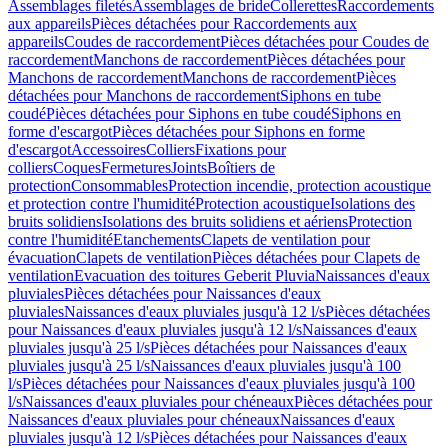
Assemblages filetés
Assemblages de bride
Collerettes
Raccordements
aux appareils
Pièces détachées pour Raccordements aux
appareils
Coudes de raccordement
Pièces détachées pour Coudes de
raccordement
Manchons de raccordement
Pièces détachées pour
Manchons de raccordement
Manchons de raccordement
Pièces
détachées pour Manchons de raccordement
Siphons en tube
coudé
Pièces détachées pour Siphons en tube coudé
Siphons en
forme d'escargot
Pièces détachées pour Siphons en forme
d'escargot
Accessoires
Colliers
Fixations pour
colliers
Coques
Fermetures
Joints
Boîtiers de
protection
Consommables
Protection incendie, protection acoustique
et protection contre l'humidité
Protection acoustique
Isolations des
bruits solidiens
Isolations des bruits solidiens et aériens
Protection
contre l'humidité
Etanchements
Clapets de ventilation pour
évacuation
Clapets de ventilation
Pièces détachées pour Clapets de
ventilation
Evacuation des toitures Geberit Pluvia
Naissances d'eaux
pluviales
Pièces détachées pour Naissances d'eaux
pluviales
Naissances d'eaux pluviales jusqu'à 12 l/s
Pièces détachées
pour Naissances d'eaux pluviales jusqu'à 12 l/s
Naissances d'eaux
pluviales jusqu'à 25 l/s
Pièces détachées pour Naissances d'eaux
pluviales jusqu'à 25 l/s
Naissances d'eaux pluviales jusqu'à 100
l/s
Pièces détachées pour Naissances d'eaux pluviales jusqu'à 100
l/s
Naissances d'eaux pluviales pour chéneaux
Pièces détachées pour
Naissances d'eaux pluviales pour chéneaux
Naissances d'eaux
pluviales jusqu'à 12 l/s
Pièces détachées pour Naissances d'eaux