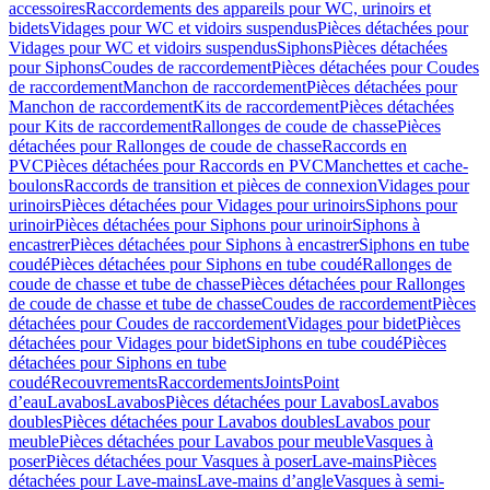
accessoires
Raccordements des appareils pour WC, urinoirs et
bidets
Vidages pour WC et vidoirs suspendus
Pièces détachées pour
Vidages pour WC et vidoirs suspendus
Siphons
Pièces détachées
pour Siphons
Coudes de raccordement
Pièces détachées pour Coudes
de raccordement
Manchon de raccordement
Pièces détachées pour
Manchon de raccordement
Kits de raccordement
Pièces détachées
pour Kits de raccordement
Rallonges de coude de chasse
Pièces
détachées pour Rallonges de coude de chasse
Raccords en
PVC
Pièces détachées pour Raccords en PVC
Manchettes et cache-
boulons
Raccords de transition et pièces de connexion
Vidages pour
urinoirs
Pièces détachées pour Vidages pour urinoirs
Siphons pour
urinoir
Pièces détachées pour Siphons pour urinoir
Siphons à
encastrer
Pièces détachées pour Siphons à encastrer
Siphons en tube
coudé
Pièces détachées pour Siphons en tube coudé
Rallonges de
coude de chasse et tube de chasse
Pièces détachées pour Rallonges
de coude de chasse et tube de chasse
Coudes de raccordement
Pièces
détachées pour Coudes de raccordement
Vidages pour bidet
Pièces
détachées pour Vidages pour bidet
Siphons en tube coudé
Pièces
détachées pour Siphons en tube
coudé
Recouvrements
Raccordements
Joints
Point
d’eau
Lavabos
Lavabos
Pièces détachées pour Lavabos
Lavabos
doubles
Pièces détachées pour Lavabos doubles
Lavabos pour
meuble
Pièces détachées pour Lavabos pour meuble
Vasques à
poser
Pièces détachées pour Vasques à poser
Lave-mains
Pièces
détachées pour Lave-mains
Lave-mains d’angle
Vasques à semi-