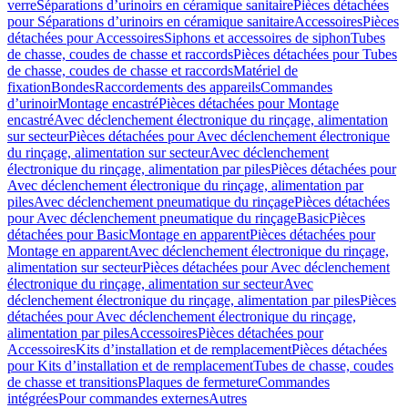
verre
Séparations d’urinoirs en céramique sanitaire
Pièces détachées
pour Séparations d’urinoirs en céramique sanitaire
Accessoires
Pièces
détachées pour Accessoires
Siphons et accessoires de siphon
Tubes
de chasse, coudes de chasse et raccords
Pièces détachées pour Tubes
de chasse, coudes de chasse et raccords
Matériel de
fixation
Bondes
Raccordements des appareils
Commandes
dʼurinoir
Montage encastré
Pièces détachées pour Montage
encastré
Avec déclenchement électronique du rinçage, alimentation
sur secteur
Pièces détachées pour Avec déclenchement électronique
du rinçage, alimentation sur secteur
Avec déclenchement
électronique du rinçage, alimentation par piles
Pièces détachées pour
Avec déclenchement électronique du rinçage, alimentation par
piles
Avec déclenchement pneumatique du rinçage
Pièces détachées
pour Avec déclenchement pneumatique du rinçage
Basic
Pièces
détachées pour Basic
Montage en apparent
Pièces détachées pour
Montage en apparent
Avec déclenchement électronique du rinçage,
alimentation sur secteur
Pièces détachées pour Avec déclenchement
électronique du rinçage, alimentation sur secteur
Avec
déclenchement électronique du rinçage, alimentation par piles
Pièces
détachées pour Avec déclenchement électronique du rinçage,
alimentation par piles
Accessoires
Pièces détachées pour
Accessoires
Kits d’installation et de remplacement
Pièces détachées
pour Kits d’installation et de remplacement
Tubes de chasse, coudes
de chasse et transitions
Plaques de fermeture
Commandes
intégrées
Pour commandes externes
Autres