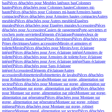
bas
Pièces détachées pour Meubles latéraux bas
Colonnes
hautes
Pièces détachées pour Colonnes hautes
Colonnes mi-
haute
Pièces détachées pour Colonnes mi-haute
Armoires hautes
compactes
Pièces détachées pour Armoires hautes compactes
Autres
meubles
Pièces détachées pour Autres meubles
Etagères
murales
Pièces détachées pour Etagères murales
Accessoires
Pièces
détachées pour Accessoires
Casiers de rangement
Porte-serviettes et
crochets porte-serviettes
Eléments d'éclairage
Poignées
Jeux de
pieds
Tableaus magnétiques
Prises électriques
Pièces détachées pour
Prises électriques
Autres accessoires
Miroirs et armoires et
toilette
Miroirs
Pièces détachées pour Miroirs
Avec éclairage
intégré
Pièces détachées pour Avec éclairage intégré
Armoires de
toilette
Pièces détachées pour Armoires de toilette
Avec éclairage
intégré
Pièces détachées pour Avec éclairage intégré
Sans éclairage
intégré
Pièces détachées pour Sans éclairage
intégré
Accessoires
Eléments d'éclairage
Autres
accessoires
Robinetteries
Robinetteries de lavabo
Pièces détachées
pour Robinetteries de lavabo
Montage sur gorge, alimentation sur
secteur
Pièces détachées pour Montage sur gorge, alimentation sur
secteur
Montage sur gorge, alimentation par piles
Pièces détachées
pour Montage sur gorge, alimentation par piles
Montage sur gorge,
alimentation par génerateur
Pièces détachées pour Montage sur
gorge, alimentation par génerateur
Montage sur gorge, robinet
mitigeur
Pièces détachées pour Montage sur gorge, robinet
mitigeur
Montage mural, alimentation sur secteur
Pièces détachées