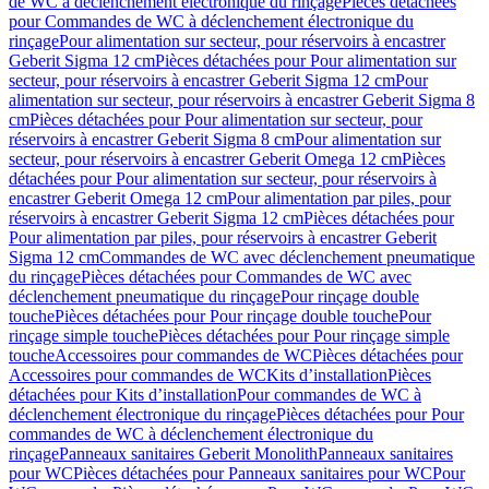
de WC à déclenchement électronique du rinçage
Pièces détachées
pour Commandes de WC à déclenchement électronique du
rinçage
Pour alimentation sur secteur, pour réservoirs à encastrer
Geberit Sigma 12 cm
Pièces détachées pour Pour alimentation sur
secteur, pour réservoirs à encastrer Geberit Sigma 12 cm
Pour
alimentation sur secteur, pour réservoirs à encastrer Geberit Sigma 8
cm
Pièces détachées pour Pour alimentation sur secteur, pour
réservoirs à encastrer Geberit Sigma 8 cm
Pour alimentation sur
secteur, pour réservoirs à encastrer Geberit Omega 12 cm
Pièces
détachées pour Pour alimentation sur secteur, pour réservoirs à
encastrer Geberit Omega 12 cm
Pour alimentation par piles, pour
réservoirs à encastrer Geberit Sigma 12 cm
Pièces détachées pour
Pour alimentation par piles, pour réservoirs à encastrer Geberit
Sigma 12 cm
Commandes de WC avec déclenchement pneumatique
du rinçage
Pièces détachées pour Commandes de WC avec
déclenchement pneumatique du rinçage
Pour rinçage double
touche
Pièces détachées pour Pour rinçage double touche
Pour
rinçage simple touche
Pièces détachées pour Pour rinçage simple
touche
Accessoires pour commandes de WC
Pièces détachées pour
Accessoires pour commandes de WC
Kits d’installation
Pièces
détachées pour Kits d’installation
Pour commandes de WC à
déclenchement électronique du rinçage
Pièces détachées pour Pour
commandes de WC à déclenchement électronique du
rinçage
Panneaux sanitaires Geberit Monolith
Panneaux sanitaires
pour WC
Pièces détachées pour Panneaux sanitaires pour WC
Pour