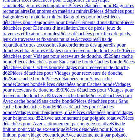
sanitaire
Baignoires rectangulaires
Pièces détachées pour Baignoires
rectangulaires
Baignoires en matériau minéral
Pièces détachées pour
Baignoires en matériau minéral
Baignoires pour bébés
Pièces
détachées pour Baignoires pour bébés
Éléments d’installation
Pièces
détachées pour Éléments d’installation
Jeux de pieds, jeux de
traverses et fixations murales
Pièces détachées pour Jeux de pieds,
jeux de traverses et fixations murales
Accessoires
Kits de
réparation
Autres accessoires
Raccordements des appareils pour
douches et baignoires
Vidages pour receveurs de douche, d52
Pièces
détachées pour Vidages pour receveurs de douche, d52
Sans cache
bonde
Pièces détachées pour Sans cache bonde
Caches bonde
Pièces
détachées pour Caches bonde
Vidages pour receveurs de douche,
d62
Pièces détachées pour Vidages pour receveurs de douche,
d62
Sans cache bonde
Pièces détachées pour Sans cache
bonde
Caches bonde
Pièces détachées pour Caches bonde
Vidages
pour receveurs de douche, d90
Pièces détachées pour Vidages pour
receveurs de douche, d90
Avec cache bonde
Pièces détachées pour
Avec cache bonde
Sans cache bonde
Pièces détachées pour Sans
cache bonde
Caches bonde
Pièces détachées pour Caches
bonde
Vidages pour baignoires, d52
Pièces détachées pour Vidages
pour baignoires, d52
Avec actionnement par poignée rotative
Pièces
détachées pour Avec actionnement par poignée rotative
Kits de
finition pour vidage excentrique
Pièces détachées pour Kits de
finition pour vidage excentrique
Avec actionnement par poignée