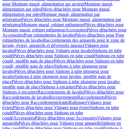
pour Montage mural, alimentation sur secteur
Montage mural,
alimentation par piles
Pièces détachées pour Montage mural,
alimentation par piles
Montage mural, alimentation par
générateur
Pièces détachées pour Montage mural, alimentation par
générateur
Montage mural, robinet mélangeur
Pièces détachées pour
Montage mural, robinet mélangeur
Accessoires
Pièces détachées pour
Accessoires
Pour robinetteries de lavabo
Pièces détachées pour Pour
robinetteries de lavabo
Raccordements des appareils pour le zone de
lavage, éviers, appareils et déversoirs muraux
Vidages pour
lavabo
Pièces détachées pour Vidages pour lavabo
Siphons en tube
coudé
Pièces détachées pour Siphons en tube coudé
Siphons en tube
coudé, modèle gain de place
Pièces détachées pour Siphons en tube
coudé, modèle gain de place
Siphons à tube plongeur pour
lavabo
Pièces détachées pour Siphons à tube plongeur pour
lavabo
Siphons à tube plongeur pour lavabo, modèle gain de
place
Pièces détachées pour Siphons à tube plongeur pour lavabo,
modèle gain de place
Siphons à encastrer
Pièces détachées pour
Siphons à encastrer
Raccordements de lavabo
Pièces détachées pour
Raccordements de lavabo
Recouvrements
Raccordements
Pièces
détachées pour Raccordements
Joints
Rallonges
Vidages pour
éviers
Pièces détachées pour Vidages pour éviers
Siphons en tube
coudé
Pièces détachées pour Siphons en tube
coudé
Accessoires
Pièces détachées pour Accessoires
Vidages pour
appareils
Pièces détachées pour Vidages pour appareils
Siphons en
tube coudé
Pièces détachées pour Siphons en tube coudé
Siphons à