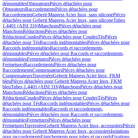
démontables
Obturateurs
Pièces détachées pour
Obturateurs
Raccordements
Pièces détachées pour
Raccordements
Geberit Mapress Acier Inox, sans silicone
Pièces
détachées pour Geberit Mapress Acier Inox, sans silicone
Tubes
1.4401 (AISI 316)
Manchons
Pièces détachées pour
Manchons
Réductions
Pièces détachées pour
Réductions
Coudes
Pièces détachées pour Coudes
Tés
Pièces
détachées pour Tés
Raccords indémontables
Pièces détachées pour
Raccords indémontables
Raccords et raccordements,
démontables
Pièces détachées pour Raccords et raccordements,
démontables
Fermetures
Pièces détachées pour
Fermetures
Raccordements
Pièces détachées pour
Raccordements
Compensateurs
Pièces détachées pour
Compensateurs
Traversées
Geberit Mapress Acier Inox, FKM
bleu
Pièces détachées pour Geberit Mapress Acier Inox, FKM
bleu
Tubes 1.4401 (AISI 316)
Manchons
Pièces détachées pour
Manchons
Réductions
Pièces détachées pour
Réductions
Coudes
Pièces détachées pour Coudes
Tés
Pièces
détachées pour Tés
Raccords indémontables
Pièces détachées pour
Raccords indémontables
Raccords et raccordements,
démontables
Pièces détachées pour Raccords et raccordements,
démontables
Fermetures
Pièces détachées pour
Fermetures
Traversées
Geberit Mapress Acier Inox, accessoires
Pièces
détachées pour Geberit Mapress Acier Inox, accessoires
Isolations
pour raccordements
Etanchements pour tubes et raccords
Fixations