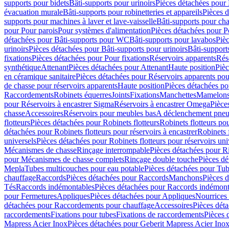
supports pour bidets
Bâti-supports pour urinoirs
Pièces détachées pour 
évacuation murale
Bâti-supports pour robinetteries et appareils
Pièces d
supports pour machines à laver et lave-vaisselle
Bâti-supports pour ch
pour Pour parois
Pour systèmes d'alimentation
Pièces détachées pour P
détachées pour Bâti-supports pour WC
Bâti-supports pour lavabos
Pièc
urinoirs
Pièces détachées pour Bâti-supports pour urinoirs
Bâti-support
fixations
Pièces détachées pour Pour fixations
Réservoirs apparents
Rés
synthétique
Attenant
Pièces détachées pour Attenant
Haute position
Pièc
en céramique sanitaire
Pièces détachées pour Réservoirs apparents po
de chasse pour réservoirs apparents
Haute position
Pièces détachées po
Raccordements
Robinets équerres
Joints
Fixations
Manchettes
Mamelons,
pour Réservoirs à encastrer Sigma
Réservoirs à encastrer Omega
Pièce
chasse
Accessoires
Réservoirs pour meubles bas
A déclenchement pneu
flotteurs
Pièces détachées pour Robinets flotteurs
Robinets flotteurs po
détachées pour Robinets flotteurs pour réservoirs à encastrer
Robinets 
universels
Pièces détachées pour Robinets flotteurs pour réservoirs uni
Mécanismes de chasse
Rinçage interrompable
Pièces détachées pour R
pour Mécanismes de chasse complets
Rinçage double touche
Pièces d
Mepla
Tubes multicouches pour eau potable
Pièces détachées pour Tub
chauffage
Raccords
Pièces détachées pour Raccords
Manchons
Pièces 
Tés
Raccords indémontables
Pièces détachées pour Raccords indémont
pour Fermetures
Appliques
Pièces détachées pour Appliques
Nourrices 
détachées pour Raccordements pour chauffage
Accessoires
Pièces dét
raccordements
Fixations pour tubes
Fixations de raccordements
Pièces 
Mapress Acier Inox
Pièces détachées pour Geberit Mapress Acier Ino