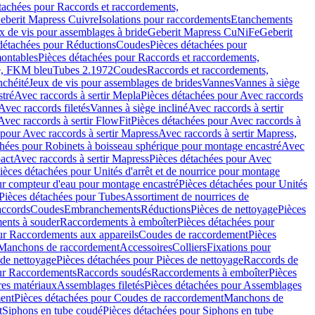
tachées pour Raccords et raccordements,
Geberit Mapress Cuivre
Isolations pour raccordements
Etanchements
x de vis pour assemblages à bride
Geberit Mapress CuNiFe
Geberit
détachées pour Réductions
Coudes
Pièces détachées pour
montables
Pièces détachées pour Raccords et raccordements,
e, FKM bleu
Tubes 2.1972
Coudes
Raccords et raccordements,
nchéité
Jeux de vis pour assemblages de brides
Vannes
Vannes à siège
stré
Avec raccords à sertir Mepla
Pièces détachées pour Avec raccords
Avec raccords filetés
Vannes à siège incliné
Avec raccords à sertir
Avec raccords à sertir FlowFit
Pièces détachées pour Avec raccords à
 pour Avec raccords à sertir Mapress
Avec raccords à sertir Mapress,
chées pour Robinets à boisseau sphérique pour montage encastré
Avec
act
Avec raccords à sertir Mapress
Pièces détachées pour Avec
ièces détachées pour Unités d'arrêt et de nourrice pour montage
ur compteur d'eau pour montage encastré
Pièces détachées pour Unités
Pièces détachées pour Tubes
Assortiment de nourrices de
accords
Coudes
Embranchements
Réductions
Pièces de nettoyage
Pièces
ents à souder
Raccordements à emboîter
Pièces détachées pour
ur Raccordements aux appareils
Coudes de raccordement
Pièces
Manchons de raccordement
Accessoires
Colliers
Fixations pour
 de nettoyage
Pièces détachées pour Pièces de nettoyage
Raccords de
ur Raccordements
Raccords soudés
Raccordements à emboîter
Pièces
res matériaux
Assemblages filetés
Pièces détachées pour Assemblages
ent
Pièces détachées pour Coudes de raccordement
Manchons de
t
Siphons en tube coudé
Pièces détachées pour Siphons en tube