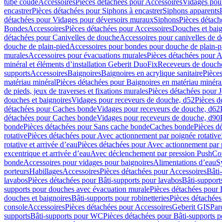
tube coudé
Accessoires
Pièces détachées pour Accessoires
Vidages pour
encastrer
Pièces détachées pour Siphons à encastrer
Siphons apparents
détachées pour Vidages pour déversoirs muraux
Siphons
Pièces détach
Bondes
Accessoires
Pièces détachées pour Accessoires
Douches et baig
détachées pour Canivelles de douche
Accessoires pour canivelles de 
douche de plain-pied
Accessoires pour bondes pour douche de plain-p
murales
Accessoires pour évacuations murales
Pièces détachées pour A
minéral et éléments d’installation Geberit DuoFix
Receveurs de douche
supports
Accessoires
Baignoires
Baignoires en acrylique sanitaire
Pièces
matériau minéral
Pièces détachées pour Baignoires en matériau minéra
de pieds, jeux de traverses et fixations murales
Pièces détachées pour J
douches et baignoires
Vidages pour receveurs de douche, d52
Pièces d
détachées pour Caches bonde
Vidages pour receveurs de douche, d62
détachées pour Caches bonde
Vidages pour receveurs de douche, d90
bonde
Pièces détachées pour Sans cache bonde
Caches bonde
Pièces d
rotative
Pièces détachées pour Avec actionnement par poignée rotative
rotative et arrivée d’eau
Pièces détachées pour Avec actionnement par p
excentrique et arrivée d’eau
Avec déclenchement par pression PushCo
bonde
Accessoires pour vidages pour baignoires
Alimentations d’eau
S
porteurs
Habillages
Accessoires
Pièces détachées pour Accessoires
Bâti
lavabos
Pièces détachées pour Bâti-supports pour lavabos
Bâti-support
supports pour douches avec évacuation murale
Pièces détachées pour 
douches et baignoires
Bâti-supports pour robinetteries
Pièces détachées
console
Accessoires
Pièces détachées pour Accessoires
Geberit GIS
Par
supports
Bâti-supports pour WC
Pièces détachées pour Bâti-supports