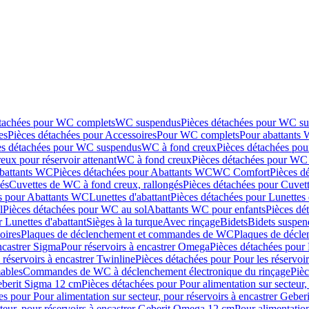
étachées pour WC complets
WC suspendus
Pièces détachées pour WC s
es
Pièces détachées pour Accessoires
Pour WC complets
Pour abattants
es détachées pour WC suspendus
WC à fond creux
Pièces détachées po
eux pour réservoir attenant
WC à fond creux
Pièces détachées pour WC 
battants WC
Pièces détachées pour Abattants WC
WC Comfort
Pièces d
és
Cuvettes de WC à fond creux, rallongés
Pièces détachées pour Cuvet
s pour Abattants WC
Lunettes d'abattant
Pièces détachées pour Lunettes 
l
Pièces détachées pour WC au sol
Abattants WC pour enfants
Pièces dé
 Lunettes d'abattant
Sièges à la turque
Avec rinçage
Bidets
Bidets suspen
oires
Plaques de déclenchement et commandes de WC
Plaques de décl
ncastrer Sigma
Pour réservoirs à encastrer Omega
Pièces détachées pour 
 réservoirs à encastrer Twinline
Pièces détachées pour Pour les réservoir
ables
Commandes de WC à déclenchement électronique du rinçage
Piè
Geberit Sigma 12 cm
Pièces détachées pour Pour alimentation sur secteur,
es pour Pour alimentation sur secteur, pour réservoirs à encastrer Gebe
cteur, pour réservoirs à encastrer Geberit Omega 12 cm
Pour alimentation