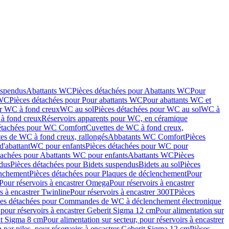
uspendus
Abattants WC
Pièces détachées pour Abattants WC
Pour
 WC
Pièces détachées pour Pour abattants WC
Pour abattants WC et
ur WC à fond creux
WC au sol
Pièces détachées pour WC au sol
WC à
à fond creux
Réservoirs apparents pour WC, en céramique
étachées pour WC Comfort
Cuvettes de WC à fond creux,
tes de WC à fond creux, rallongés
Abbatants WC Comfort
Pièces
d'abattant
WC pour enfants
Pièces détachées pour WC pour
tachées pour Abattants WC pour enfants
Abattants WC
Pièces
dus
Pièces détachées pour Bidets suspendus
Bidets au sol
Pièces
enchement
Pièces détachées pour Plaques de déclenchement
Pour
Pour réservoirs à encastrer Omega
Pour réservoirs à encastrer
s à encastrer Twinline
Pour réservoirs à encastrer 300T
Pièces
ces détachées pour Commandes de WC à déclenchement électronique
 pour réservoirs à encastrer Geberit Sigma 12 cm
Pour alimentation sur
rit Sigma 8 cm
Pour alimentation sur secteur, pour réservoirs à encastrer
 par piles, pour réservoirs à encastrer Geberit Sigma 12 cm
Pièces