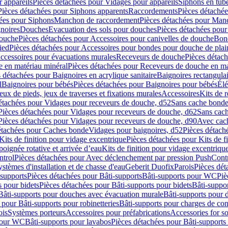
 appareils
Pièces détachées pour Vidages pour appareils
Siphons en tub
Pièces détachées pour Siphons apparents
Raccordements
Pièces détaché
ées pour Siphons
Manchon de raccordement
Pièces détachées pour Man
noires
Douches
Evacuation des sols pour douches
Pièces détachées pour
douche
Pièces détachées pour Accessoires pour canivelles de douche
Bond
ied
Pièces détachées pour Accessoires pour bondes pour douche de plai
ccessoires pour évacuations murales
Receveurs de douche
Pièces détac
 en matériau minéral
Pièces détachées pour Receveurs de douche en ma
 détachées pour Baignoires en acrylique sanitaire
Baignoires rectangulai
l
Baignoires pour bébés
Pièces détachées pour Baignoires pour bébés
Élé
eux de pieds, jeux de traverses et fixations murales
Accessoires
Kits de r
étachées pour Vidages pour receveurs de douche, d52
Sans cache bond
Pièces détachées pour Vidages pour receveurs de douche, d62
Sans cac
Pièces détachées pour Vidages pour receveurs de douche, d90
Avec cac
étachées pour Caches bonde
Vidages pour baignoires, d52
Pièces détach
Kits de finition pour vidage excentrique
Pièces détachées pour Kits de f
oignée rotative et arrivée d’eau
Kits de finition pour vidage excentrique
ntrol
Pièces détachées pour Avec déclenchement par pression PushCont
ystèmes d'installation et de chasse d'eau
Geberit Duofix
Parois
Pièces dét
-supports
Pièces détachées pour Bâti-supports
Bâti-supports pour WC
Piè
s pour bidets
Pièces détachées pour Bâti-supports pour bidets
Bâti-suppor
Bâti-supports pour douches avec évacuation murale
Bâti-supports pour 
 pour Bâti-supports pour robinetteries
Bâti-supports pour charges de co
ois
Systèmes porteurs
Accessoires pour préfabrications
Accessories for s
 pour WC
Bâti-supports pour lavabos
Pièces détachées pour Bâti-supports