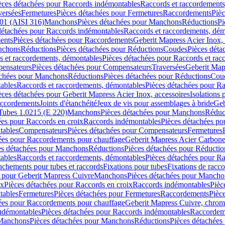
èces détachées pour Raccords indémontables
Raccords et raccordements
versées
Fermetures
Pièces détachées pour Fermetures
Raccordements
Piè
01 (AISI 316)
Manchons
Pièces détachées pour Manchons
Réductions
Pi
détachées pour Raccords indémontables
Raccords et raccordements, dé
ents
Pièces détachées pour Raccordements
Geberit Mapress Acier Inox, 
nchons
Réductions
Pièces détachées pour Réductions
Coudes
Pièces déta
s et raccordements, démontables
Pièces détachées pour Raccords et ra
ensateurs
Pièces détachées pour Compensateurs
Traversées
Geberit Map
achées pour Manchons
Réductions
Pièces détachées pour Réductions
Cou
ables
Raccords et raccordements, démontables
Pièces détachées pour R
èces détachées pour Geberit Mapress Acier Inox, accessoires
Isolations
raccordements
Joints d'étanchéité
Jeux de vis pour assemblages à bride
Geb
Tubes 1.0215 (E 220)
Manchons
Pièces détachées pour Manchons
Réduc
ées pour Raccords en croix
Raccords indémontables
Pièces détachées po
tables
Compensateurs
Pièces détachées pour Compensateurs
Fermetures
ées pour Raccordements pour chauffage
Geberit Mapress Acier Carbon
es détachées pour Manchons
Réductions
Pièces détachées pour Réductio
ables
Raccords et raccordements, démontables
Pièces détachées pour R
nchements pour tubes et raccords
Fixations pour tubes
Fixations de racc
s pour Geberit Mapress Cuivre
Manchons
Pièces détachées pour Mancho
ix
Pièces détachées pour Raccords en croix
Raccords indémontables
Pièc
tables
Fermetures
Pièces détachées pour Fermetures
Raccordements
Pièc
ées pour Raccordements pour chauffage
Geberit Mapress Cuivre, chro
ndémontables
Pièces détachées pour Raccords indémontables
Raccordem
Manchons
Pièces détachées pour Manchons
Réductions
Pièces détachées