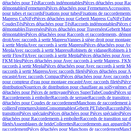
détachées pour Tés
Raccords indémontables
Pièces détachées pour Ra
démontables
Fermetures
Pièces détachées pour Fermetures
Accessoires
pour tubes et raccords
Fixations pour tubes
Fixations de raccordements
Mapress CuNiFe
Pièces détachées pour Geberit Mapress CuNiFe
Tube
Coudes
Tés
Pièces détachées pour Tés
Raccords indémontables
Pièces 
démontables
Traversées
Pièces détachées pour Traversées
Geberit Map
démontables
Pièces détachées pour Raccords et raccordements, démon
droit
Avec raccords à sertir Mapress
Vannes à siège droit pour montage
à sertir Mepla
Avec raccords à sertir Mapress
Pièces détachées pour Ave
Mepla
Avec raccords à sertir Mapress
Robinets de vidange
Robinets à 
sertir FlowFit
Avec raccords à sertir Mepla
Pièces détachées pour Avec 
FKM bleu
Pièces détachées pour Avec raccords à sertir Mapress, FK
raccords à sertir Mepla
Pièces détachées pour Avec raccords à sertir M
raccords à sertir Mapress
Avec raccords filetés
Pièces détachées pour Av
encastré
Avec raccords Compact
Pièces détachées pour Avec raccords
pour compteur d'eau pour montage encastré
Avec raccords filetés
Pièce
distribution
Nourrices de distribution pour chauffage au sol
Systèmes d
détachées pour Pièces de nettoyage
Pièces SuperTube
Coudes
Pièces sp
Raccordements à emboîter
Raccords de serrage
Raccords de transition 
détachées pour Coudes de raccordement
Manchons de raccordement à
colliers
Fermetures
Joints
Consommables
Geberit PE
Tubes
Raccords
Piè
transition
Pièces spéciales
Pièces détachées pour Pièces spéciales
Pièce
détachées pour Raccordements à emboîter
Raccords de transition sur d
filetés
Assemblages de bride
Collerettes
Raccordements aux appareils
Pi
raccordement
Pièces détachées pour Manchons de raccordement
Manch