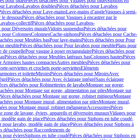
es pour bidet
Pièces détachées pour Vidages pour bidet
Siphons en
our Lavabos
Lavabos doubles
Pièces détachées pour Lavabos
Pièces détachées pour Lave-mains
Lave-mains d’angle
Vasques à semi-
r le dessous
Pièces détachées pour Vasques à encastrer par le
avabos-collectif
Pièces détachées pour Lavabos-
s pour Déversoirs murals
Vidoirs suspendus
Pièces détachées pour
s pour Colonnes
Colonnes
Cache-siphons
Pièces détachées pour Cache-
tachées pour Meubles bas
Pour lave-mains
Pièces détachées pour Pour
our meuble
Pièces détachées pour Pour lavabos pour meuble
Plans pour
e de coupelle
Pour vasque à poser rectangulaire
Pièces détachées pour
bas
Pièces détachées pour Meubles latéraux bas
Colonnes hautes
Pièces
ur Armoires hautes compactes
Autres meubles
Pièces détachées pour
orte-serviettes et crochets porte-serviettes
Eléments
armoires et toilette
Miroirs
Pièces détachées pour Miroirs
Avec
égré
Pièces détachées pour Avec éclairage intégré
Sans éclairage
èces détachées pour Robinetteries de lavabo
Montage sur gorge,
tachées pour Montage sur gorge, alimentation par piles
Montage sur
Pièces détachées pour Montage sur gorge, robinet mitigeur
Montage
tachées pour Montage mural, alimentation par piles
Montage mural,
hées pour Montage mural, robinet mélangeur
Accessoires
Pièces
e zone de lavage, éviers, appareils et déversoirs muraux
Vidages pour
 modèle gain de place
Pièces détachées pour Siphons en tube coudé,
r pour lavabo, modèle gain de place
Pièces détachées pour Siphons à
es détachées pour Raccordements de
s pour éviers
Siphons en tube coudé
Pièces détachées pour Siphons en