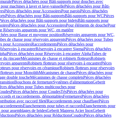
 murale
Pièces détachées pour Bâti-supports pour douches avec
 pour machines à laver et lave-vaisselle
Pièces détachées pour Bâti-
res
Pièces détachées pour Accessoires
Pour parois
Pièces détachées
orts
Pièces détachées pour Bâti-supports
Bâti-supports pour WC
Pièces
Pièces détachées pour Bâti-supports pour bidets
Bâti-supports pour
oires
Pièces détachées pour Accessoires
Pour éléments de douche
Pour
ur Réservoirs apparents pour WC, en matière
chées pour Basse et moyenne position
Réservoirs apparents pour WC,
bes de chasse pour réservoirs apparents
Pièces détachées pour Tubes
es pour Accessoires
Raccordements
Pièces détachées pour
Réservoirs à encastrer
Réservoirs à encastrer Sigma
Pièces détachées
lpha
Pièces détachées pour Réservoirs à encastrer Alpha
Tubes de
e du rinçage
Mécanismes de chasse et robinets flotteurs
Robinets
ervoirs apparents
Robinets flotteurs pour réservoirs à encastrer
Pièces
otteurs pour réservoirs en céramique
Robinets flotteurs pour réservoirs
flotteurs pour Monolith
Mécanismes de chasse
Pièces détachées pour
çage double touche
Mécanismes de chasse complets
Pièces détachées
ransition
Bouchons de fermeture
Systèmes d'alimentation
Geberit
èces détachées pour Tubes multicouches pour
oudes
Pièces détachées pour Coudes
Tés
Pièces détachées pour
accords et raccordements, démontables
Fermetures
Pièces détachées
tribution avec raccord fileté
Raccordements pour chauffage
Pièces
 raccordements
Etanchements pour tubes et raccords
Etanchements pour
s pour assemblages de brides
Geberit Mapress Acier Inox
Geberit
éductions
Pièces détachées pour Réductions
Coudes
Pièces détachées