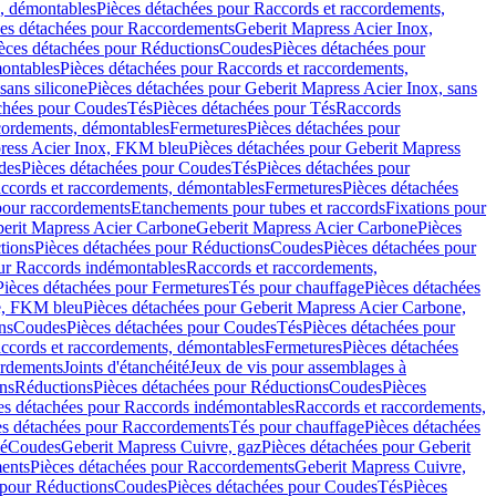
, démontables
Pièces détachées pour Raccords et raccordements,
ces détachées pour Raccordements
Geberit Mapress Acier Inox,
èces détachées pour Réductions
Coudes
Pièces détachées pour
montables
Pièces détachées pour Raccords et raccordements,
sans silicone
Pièces détachées pour Geberit Mapress Acier Inox, sans
chées pour Coudes
Tés
Pièces détachées pour Tés
Raccords
ccordements, démontables
Fermetures
Pièces détachées pour
ress Acier Inox, FKM bleu
Pièces détachées pour Geberit Mapress
des
Pièces détachées pour Coudes
Tés
Pièces détachées pour
accords et raccordements, démontables
Fermetures
Pièces détachées
 pour raccordements
Etanchements pour tubes et raccords
Fixations pour
erit Mapress Acier Carbone
Geberit Mapress Acier Carbone
Pièces
tions
Pièces détachées pour Réductions
Coudes
Pièces détachées pour
ur Raccords indémontables
Raccords et raccordements,
Pièces détachées pour Fermetures
Tés pour chauffage
Pièces détachées
e, FKM bleu
Pièces détachées pour Geberit Mapress Acier Carbone,
ns
Coudes
Pièces détachées pour Coudes
Tés
Pièces détachées pour
accords et raccordements, démontables
Fermetures
Pièces détachées
ordements
Joints d'étanchéité
Jeux de vis pour assemblages à
ns
Réductions
Pièces détachées pour Réductions
Coudes
Pièces
es détachées pour Raccords indémontables
Raccords et raccordements,
es détachées pour Raccordements
Tés pour chauffage
Pièces détachées
mé
Coudes
Geberit Mapress Cuivre, gaz
Pièces détachées pour Geberit
ents
Pièces détachées pour Raccordements
Geberit Mapress Cuivre,
 pour Réductions
Coudes
Pièces détachées pour Coudes
Tés
Pièces