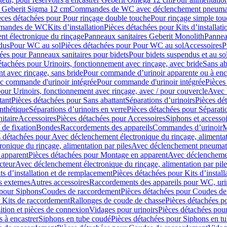
er Geberit Sigma 12 cm
Commandes de WC avec déclenchement pneumat
èces détachées pour Pour rinçage double touche
Pour rinçage simple to
ommandes de WC
Kits d’installation
Pièces détachées pour Kits d’installati
t électronique du rinçage
Panneaux sanitaires Geberit Monolith
Pannea
dus
Pour WC au sol
Pièces détachées pour Pour WC au sol
Accessoires
P
ées pour Panneaux sanitaires pour bidets
Pour bidets suspendus et au so
étachées pour Urinoirs, fonctionnement avec rinçage, avec bride
Sans ab
t avec rinçage, sans bride
Pour commande d’urinoir apparente ou à enc
c commande d'urinoir intégrée
Pour commande d'urinoir intégrée
Pièces
our Urinoirs, fonctionnement avec rinçage, avec / pour couvercle
Avec 
tant
Pièces détachées pour Sans abattant
Séparations d’urinoirs
Pièces dé
nthétique
Séparations d’urinoirs en verre
Pièces détachées pour Séparatio
itaire
Accessoires
Pièces détachées pour Accessoires
Siphons et accesso
 de fixation
Bondes
Raccordements des appareils
Commandes dʼurinoir
M
 détachées pour Avec déclenchement électronique du rinçage, alimentat
onique du rinçage, alimentation par piles
Avec déclenchement pneumati
apparent
Pièces détachées pour Montage en apparent
Avec déclenchement
cteur
Avec déclenchement électronique du rinçage, alimentation par pile
ts d’installation et de remplacement
Pièces détachées pour Kits d’instal
 externes
Autres accessoires
Raccordements des appareils pour WC, urin
 pour Siphons
Coudes de raccordement
Pièces détachées pour Coudes de
 Kits de raccordement
Rallonges de coude de chasse
Pièces détachées p
ition et pièces de connexion
Vidages pour urinoirs
Pièces détachées pour
 à encastrer
Siphons en tube coudé
Pièces détachées pour Siphons en t