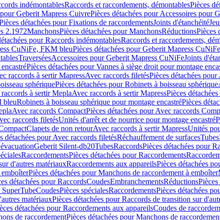
ccords indémontables
Raccords et raccordements, démontables
Pièces dé
 pour Geberit Mapress Cuivre
Pièces détachées pour Accessoires pour 
Pièces détachées pour Fixations de raccordements
Joints d'étanchéité
Jeu
s 2.1972
Manchons
Pièces détachées pour Manchons
Réductions
Pièces 
détachées pour Raccords indémontables
Raccords et raccordements, dé
ress CuNiFe, FKM bleu
Pièces détachées pour Geberit Mapress CuNiF
tables
Traversées
Accessoires pour Geberit Mapress CuNiFe
Joints d'éta
 encastré
Pièces détachées pour Vannes à siège droit pour montage enca
c raccords à sertir Mapress
Avec raccords filetés
Pièces détachées pour 
boisseau sphérique
Pièces détachées pour Robinets à boisseau sphérique
raccords à sertir Mepla
Avec raccords à sertir Mapress
Pièces détachées
M bleu
Robinets à boisseau sphérique pour montage encastré
Pièces déta
epla
Avec raccords Compact
Pièces détachées pour Avec raccords Comp
ec raccords filetés
Unités d'arrêt et de nourrice pour montage encastré
P
 Compact
Clapets de non retour
Avec raccords à sertir Mapress
Unités po
s détachées pour Avec raccords filetés
Réchauffement de surfaces
Tubes
'évacuation
Geberit Silent-db20
Tubes
Raccords
Pièces détachées pour R
éciales
Raccordements
Pièces détachées pour Raccordements
Raccordem
sur d'autres matériaux
Raccordements aux appareils
Pièces détachées po
 emboîter
Pièces détachées pour Manchons de raccordement à emboîter
ces détachées pour Raccords
Coudes
Embranchements
Réductions
Pièces
s SuperTube
Coudes
Pièces spéciales
Raccordements
Pièces détachées po
'autres matériaux
Pièces détachées pour Raccords de transition sur d'aut
èces détachées pour Raccordements aux appareils
Coudes de raccordem
ons de raccordement
Pièces détachées pour Manchons de raccordemen