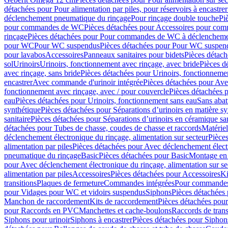
détachées pour Pour alimentation par piles, pour réservoirs à encastr
déclenchement pneumatique du rinçage
Pour rinçage double touche
Pi
pour commandes de WC
Pièces détachées pour Accessoires pour c
rinçage
Pièces détachées pour Pour commandes de WC à déclenchemen
pour WC
Pour WC suspendus
Pièces détachées pour Pour WC suspen
pour lavabos
Accessoires
Panneaux sanitaires pour bidets
Pièces détach
sol
Urinoirs
Urinoirs, fonctionnement avec rinçage, avec bride
Pièces d
avec rinçage, sans bride
Pièces détachées pour Urinoirs, fonctionnemen
encastrer
Avec commande d'urinoir intégrée
Pièces détachées pour Ave
fonctionnement avec rinçage, avec / pour couvercle
Pièces détachées p
eau
Pièces détachées pour Urinoirs, fonctionnement sans eau
Sans abat
synthétique
Pièces détachées pour Séparations d’urinoirs en matière sy
sanitaire
Pièces détachées pour Séparations d’urinoirs en céramique san
détachées pour Tubes de chasse, coudes de chasse et raccords
Matériel
déclenchement électronique du rinçage, alimentation sur secteur
Pièces
alimentation par piles
Pièces détachées pour Avec déclenchement électr
pneumatique du rinçage
Basic
Pièces détachées pour Basic
Montage en 
pour Avec déclenchement électronique du rinçage, alimentation sur se
alimentation par piles
Accessoires
Pièces détachées pour Accessoires
Ki
transitions
Plaques de fermeture
Commandes intégrées
Pour commandes
pour Vidages pour WC et vidoirs suspendus
Siphons
Pièces détachées
Manchon de raccordement
Kits de raccordement
Pièces détachées pour
pour Raccords en PVC
Manchettes et cache-boulons
Raccords de trans
Siphons pour urinoir
Siphons à encastrer
Pièces détachées pour Siphons