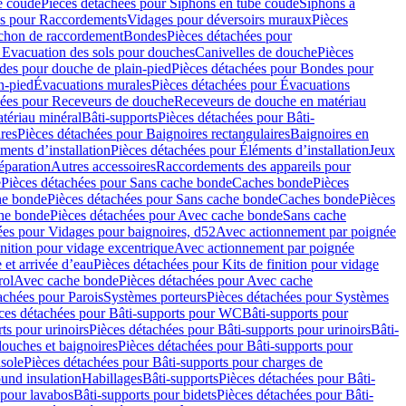
e coudé
Pièces détachées pour Siphons en tube coudé
Siphons à
es pour Raccordements
Vidages pour déversoirs muraux
Pièces
chon de raccordement
Bondes
Pièces détachées pour
 Evacuation des sols pour douches
Canivelles de douche
Pièces
es pour douche de plain-pied
Pièces détachées pour Bondes pour
n-pied
Évacuations murales
Pièces détachées pour Évacuations
hées pour Receveurs de douche
Receveurs de douche en matériau
tériau minéral
Bâti-supports
Pièces détachées pour Bâti-
res
Pièces détachées pour Baignoires rectangulaires
Baignoires en
ments d’installation
Pièces détachées pour Éléments d’installation
Jeux
éparation
Autres accessoires
Raccordements des appareils pour
e
Pièces détachées pour Sans cache bonde
Caches bonde
Pièces
he bonde
Pièces détachées pour Sans cache bonde
Caches bonde
Pièces
he bonde
Pièces détachées pour Avec cache bonde
Sans cache
ées pour Vidages pour baignoires, d52
Avec actionnement par poignée
inition pour vidage excentrique
Avec actionnement par poignée
 et arrivée d’eau
Pièces détachées pour Kits de finition pour vidage
rol
Avec cache bonde
Pièces détachées pour Avec cache
achées pour Parois
Systèmes porteurs
Pièces détachées pour Systèmes
ces détachées pour Bâti-supports pour WC
Bâti-supports pour
ts pour urinoirs
Pièces détachées pour Bâti-supports pour urinoirs
Bâti-
douches et baignoires
Pièces détachées pour Bâti-supports pour
nsole
Pièces détachées pour Bâti-supports pour charges de
ound insulation
Habillages
Bâti-supports
Pièces détachées pour Bâti-
 pour lavabos
Bâti-supports pour bidets
Pièces détachées pour Bâti-