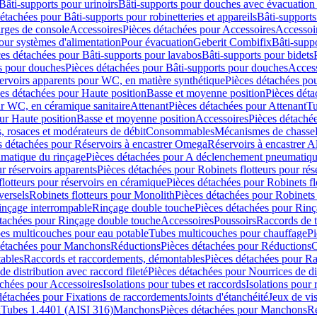
Bâti-supports pour urinoirs
Bâti-supports pour douches avec évacuation
étachées pour Bâti-supports pour robinetteries et appareils
Bâti-supports
arges de console
Accessoires
Pièces détachées pour Accessoires
Accessoi
our systèmes d'alimentation
Pour évacuation
Geberit Combifix
Bâti-supp
es détachées pour Bâti-supports pour lavabos
Bâti-supports pour bidets
s pour douches
Pièces détachées pour Bâti-supports pour douches
Access
ervoirs apparents pour WC, en matière synthétique
Pièces détachées po
es détachées pour Haute position
Basse et moyenne position
Pièces déta
ur WC, en céramique sanitaire
Attenant
Pièces détachées pour Attenant
Tu
ur Haute position
Basse et moyenne position
Accessoires
Pièces détaché
 rosaces et modérateurs de débit
Consommables
Mécanismes de chasse
s détachées pour Réservoirs à encastrer Omega
Réservoirs à encastrer A
matique du rinçage
Pièces détachées pour A déclenchement pneumatiqu
ur réservoirs apparents
Pièces détachées pour Robinets flotteurs pour rés
flotteurs pour réservoirs en céramique
Pièces détachées pour Robinets fl
versels
Robinets flotteurs pour Monolith
Pièces détachées pour Robinets 
inçage interrompable
Rinçage double touche
Pièces détachées pour Rin
étachées pour Rinçage double touche
Accessoires
Poussoirs
Raccords de t
es multicouches pour eau potable
Tubes multicouches pour chauffage
Pi
détachées pour Manchons
Réductions
Pièces détachées pour Réductions
C
ables
Raccords et raccordements, démontables
Pièces détachées pour R
de distribution avec raccord fileté
Pièces détachées pour Nourrices de dis
achées pour Accessoires
Isolations pour tubes et raccords
Isolations pour
détachées pour Fixations de raccordements
Joints d'étanchéité
Jeux de vi
x
Tubes 1.4401 (AISI 316)
Manchons
Pièces détachées pour Manchons
R