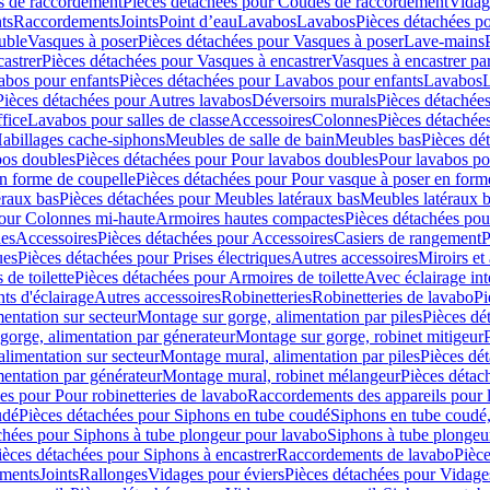
 de raccordement
Pièces détachées pour Coudes de raccordement
Vidag
ts
Raccordements
Joints
Point d’eau
Lavabos
Lavabos
Pièces détachées p
uble
Vasques à poser
Pièces détachées pour Vasques à poser
Lave-mains
astrer
Pièces détachées pour Vasques à encastrer
Vasques à encastrer pa
abos pour enfants
Pièces détachées pour Lavabos pour enfants
Lavabos
L
Pièces détachées pour Autres lavabos
Déversoirs murals
Pièces détachée
fice
Lavabos pour salles de classe
Accessoires
Colonnes
Pièces détachée
abillages cache-siphons
Meubles de salle de bain
Meubles bas
Pièces dé
bos doubles
Pièces détachées pour Pour lavabos doubles
Pour lavabos p
n forme de coupelle
Pièces détachées pour Pour vasque à poser en form
éraux bas
Pièces détachées pour Meubles latéraux bas
Meubles latéraux 
pour Colonnes mi-haute
Armoires hautes compactes
Pièces détachées po
les
Accessoires
Pièces détachées pour Accessoires
Casiers de rangement
P
ues
Pièces détachées pour Prises électriques
Autres accessoires
Miroirs et 
de toilette
Pièces détachées pour Armoires de toilette
Avec éclairage int
ts d'éclairage
Autres accessoires
Robinetteries
Robinetteries de lavabo
Pi
entation sur secteur
Montage sur gorge, alimentation par piles
Pièces dé
gorge, alimentation par génerateur
Montage sur gorge, robinet mitigeur
limentation sur secteur
Montage mural, alimentation par piles
Pièces dé
entation par générateur
Montage mural, robinet mélangeur
Pièces détac
es pour Pour robinetteries de lavabo
Raccordements des appareils pour l
udé
Pièces détachées pour Siphons en tube coudé
Siphons en tube coudé,
chées pour Siphons à tube plongeur pour lavabo
Siphons à tube plongeu
ièces détachées pour Siphons à encastrer
Raccordements de lavabo
Pièc
ements
Joints
Rallonges
Vidages pour éviers
Pièces détachées pour Vidage