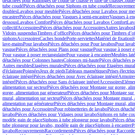
détachées pour Rallonges de coude de chasse et tube de chasse
Coudes
tube coudé
Pièces détachées pour Siphons en tube coudé
Recouvremen
doubles
Lavabos pour meuble
Pièces détachées pour Lavabos pour me
encastrer
Pièces détachées pour Vasques à semi-encastrer
Vasques à enc
dessous
Lavabos Comfort
Pièces détachées pour Lavabos Comfort
Lav
collectif
Accessoires
Pièces détachées pour Accessoires
Autres lavabos
Vidoirs suspendus
Timbres dʼoffice
Pièces détachées pour Timbres dʼof
siphons
Accessoires
Caches bonde
Porte-serviettes
Matériel de fixation
H
lave-mains
Pour lavabos
Pièces détachées pour Pour lavabos
Pour lava
vasque
Pièces détachées pour Plans pour vasque
Pour vasque à poser e
Pour vasque à poser rectangulaire
Pour vasque à encastrer
Meubles lat
détachées pour Colonnes hautes
Colonnes mi-haute
Pièces détachées 
Autres meubles
Etagères murales
Pièces détachées pour Etagères mura
d'éclairage
Poignées
Jeux de pieds
Tableaus magnétiques
Prises électriq
éclairage intégré
Pièces détachées pour Avec éclairage intégré
Armoires 
intégré
Pièces détachées pour Sans éclairage intégré
Accessoires
Elémen
alimentation sur secteur
Pièces détachées pour Montage sur gorge, alim
gorge, alimentation par génerateur
Pièces détachées pour Montage sur 
mural, alimentation sur secteur
Pièces détachées pour Montage mural, a
alimentation par générateur
Pièces détachées pour Montage mural, alim
détachées pour Accessoires
Pour robinetteries de lavabo
Pièces détaché
lavabo
Pièces détachées pour Vidages pour lavabo
Siphons en tube co
modèle gain de place
Siphons à tube plongeur pour lavabo
Pièces déta
tube plongeur pour lavabo, modèle gain de place
Siphons à encastrer
P
lavabo
Recouvrements
Raccordements
Pièces détachées pour Raccord