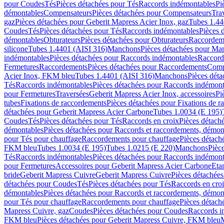
pour Coudes
Tés
Pièces détachées pour Tés
Raccords indémontables
Pi
démontables
Compensateurs
Pièces détachées pour Compensateurs
Tra
gaz
Pièces détachées pour Geberit Mapress Acier Inox, gaz
Tubes 1.44
Coudes
Tés
Pièces détachées pour Tés
Raccords indémontables
Pièces 
démontables
Obturateurs
Pièces détachées pour Obturateurs
Raccordem
silicone
Tubes 1.4401 (AISI 316)
Manchons
Pièces détachées pour Ma
indémontables
Pièces détachées pour Raccords indémontables
Raccord
Fermetures
Raccordements
Pièces détachées pour Raccordements
Comp
Acier Inox, FKM bleu
Tubes 1.4401 (AISI 316)
Manchons
Pièces dét
Tés
Raccords indémontables
Pièces détachées pour Raccords indémont
pour Fermetures
Traversées
Geberit Mapress Acier Inox, accessoires
Pi
tubes
Fixations de raccordements
Pièces détachées pour Fixations de 
détachées pour Geberit Mapress Acier Carbone
Tubes 1.0034 (E 195)
Coudes
Tés
Pièces détachées pour Tés
Raccords en croix
Pièces détach
démontables
Pièces détachées pour Raccords et raccordements, démon
pour Tés pour chauffage
Raccordements pour chauffage
Pièces détach
FKM bleu
Tubes 1.0034 (E 195)
Tubes 1.0215 (E 220)
Manchons
Pièc
Tés
Raccords indémontables
Pièces détachées pour Raccords indémont
pour Fermetures
Accessoires pour Geberit Mapress Acier Carbone
Eta
bride
Geberit Mapress Cuivre
Geberit Mapress Cuivre
Pièces détachée
détachées pour Coudes
Tés
Pièces détachées pour Tés
Raccords en cro
démontables
Pièces détachées pour Raccords et raccordements, démon
pour Tés pour chauffage
Raccordements pour chauffage
Pièces détach
Mapress Cuivre, gaz
Coudes
Pièces détachées pour Coudes
Raccords i
FKM bleu
Pièces détachées pour Geberit Mapress Cuivre, FKM bleu