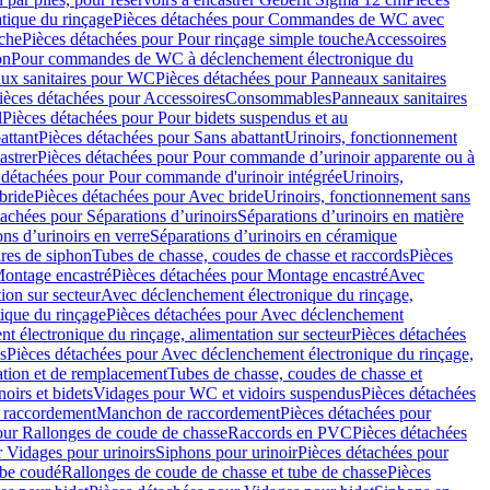
ique du rinçage
Pièces détachées pour Commandes de WC avec
uche
Pièces détachées pour Pour rinçage simple touche
Accessoires
on
Pour commandes de WC à déclenchement électronique du
ux sanitaires pour WC
Pièces détachées pour Panneaux sanitaires
ièces détachées pour Accessoires
Consommables
Panneaux sanitaires
l
Pièces détachées pour Pour bidets suspendus et au
attant
Pièces détachées pour Sans abattant
Urinoirs, fonctionnement
astrer
Pièces détachées pour Pour commande d’urinoir apparente ou à
 détachées pour Pour commande d'urinoir intégrée
Urinoirs,
bride
Pièces détachées pour Avec bride
Urinoirs, fonctionnement sans
tachées pour Séparations d’urinoirs
Séparations d’urinoirs en matière
ns d’urinoirs en verre
Séparations d’urinoirs en céramique
ires de siphon
Tubes de chasse, coudes de chasse et raccords
Pièces
ontage encastré
Pièces détachées pour Montage encastré
Avec
ion sur secteur
Avec déclenchement électronique du rinçage,
que du rinçage
Pièces détachées pour Avec déclenchement
 électronique du rinçage, alimentation sur secteur
Pièces détachées
s
Pièces détachées pour Avec déclenchement électronique du rinçage,
lation et de remplacement
Tubes de chasse, coudes de chasse et
oirs et bidets
Vidages pour WC et vidoirs suspendus
Pièces détachées
 raccordement
Manchon de raccordement
Pièces détachées pour
our Rallonges de coude de chasse
Raccords en PVC
Pièces détachées
 Vidages pour urinoirs
Siphons pour urinoir
Pièces détachées pour
ube coudé
Rallonges de coude de chasse et tube de chasse
Pièces