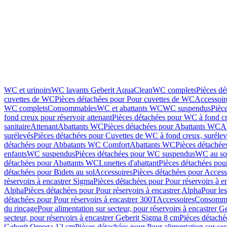
WC et urinoirs
WC lavants Geberit AquaClean
WC complets
Pièces d
cuvettes de WC
Pièces détachées pour Pour cuvettes de WC
Accessoir
WC complets
Consommables
WC et abattants WC
WC suspendus
Pièc
fond creux pour réservoir attenant
Pièces détachées pour WC à fond cr
sanitaire
Attenant
Abattants WC
Pièces détachées pour Abattants WC
A
surélevés
Pièces détachées pour Cuvettes de WC à fond creux, surélev
détachées pour Abbatants WC Comfort
Abattants WC
Pièces détachée
enfants
WC suspendus
Pièces détachées pour WC suspendus
WC au so
détachées pour Abattants WC
Lunettes d'abattant
Pièces détachées pour
détachées pour Bidets au sol
Accessoires
Pièces détachées pour Access
réservoirs à encastrer Sigma
Pièces détachées pour Pour réservoirs à e
Alpha
Pièces détachées pour Pour réservoirs à encastrer Alpha
Pour les
détachées pour Pour réservoirs à encastrer 300T
Accessoires
Consomm
du rinçage
Pour alimentation sur secteur, pour réservoirs à encastrer 
secteur, pour réservoirs à encastrer Geberit Sigma 8 cm
Pièces détaché
Geberit Omega 12 cm
Pièces détachées pour Pour alimentation sur se