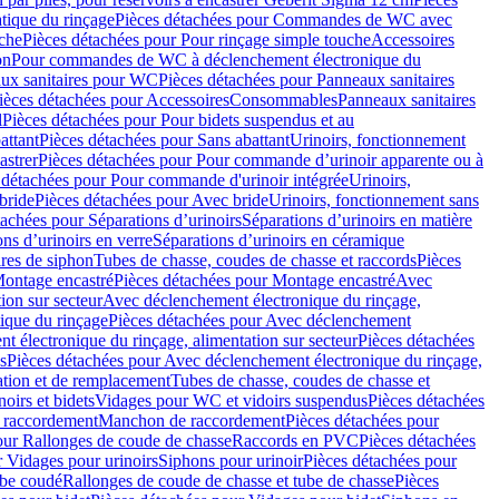
ique du rinçage
Pièces détachées pour Commandes de WC avec
uche
Pièces détachées pour Pour rinçage simple touche
Accessoires
on
Pour commandes de WC à déclenchement électronique du
ux sanitaires pour WC
Pièces détachées pour Panneaux sanitaires
ièces détachées pour Accessoires
Consommables
Panneaux sanitaires
l
Pièces détachées pour Pour bidets suspendus et au
attant
Pièces détachées pour Sans abattant
Urinoirs, fonctionnement
astrer
Pièces détachées pour Pour commande d’urinoir apparente ou à
 détachées pour Pour commande d'urinoir intégrée
Urinoirs,
bride
Pièces détachées pour Avec bride
Urinoirs, fonctionnement sans
tachées pour Séparations d’urinoirs
Séparations d’urinoirs en matière
ns d’urinoirs en verre
Séparations d’urinoirs en céramique
ires de siphon
Tubes de chasse, coudes de chasse et raccords
Pièces
ontage encastré
Pièces détachées pour Montage encastré
Avec
ion sur secteur
Avec déclenchement électronique du rinçage,
que du rinçage
Pièces détachées pour Avec déclenchement
 électronique du rinçage, alimentation sur secteur
Pièces détachées
s
Pièces détachées pour Avec déclenchement électronique du rinçage,
lation et de remplacement
Tubes de chasse, coudes de chasse et
oirs et bidets
Vidages pour WC et vidoirs suspendus
Pièces détachées
 raccordement
Manchon de raccordement
Pièces détachées pour
our Rallonges de coude de chasse
Raccords en PVC
Pièces détachées
 Vidages pour urinoirs
Siphons pour urinoir
Pièces détachées pour
ube coudé
Rallonges de coude de chasse et tube de chasse
Pièces