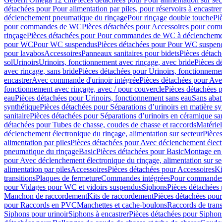
détachées pour Pour alimentation par piles, pour réservoirs à encastr
déclenchement pneumatique du rinçage
Pour rinçage double touche
Pi
pour commandes de WC
Pièces détachées pour Accessoires pour c
rinçage
Pièces détachées pour Pour commandes de WC à déclenchemen
pour WC
Pour WC suspendus
Pièces détachées pour Pour WC suspen
pour lavabos
Accessoires
Panneaux sanitaires pour bidets
Pièces détach
sol
Urinoirs
Urinoirs, fonctionnement avec rinçage, avec bride
Pièces d
avec rinçage, sans bride
Pièces détachées pour Urinoirs, fonctionnemen
encastrer
Avec commande d'urinoir intégrée
Pièces détachées pour Ave
fonctionnement avec rinçage, avec / pour couvercle
Pièces détachées p
eau
Pièces détachées pour Urinoirs, fonctionnement sans eau
Sans abat
synthétique
Pièces détachées pour Séparations d’urinoirs en matière sy
sanitaire
Pièces détachées pour Séparations d’urinoirs en céramique san
détachées pour Tubes de chasse, coudes de chasse et raccords
Matériel
déclenchement électronique du rinçage, alimentation sur secteur
Pièces
alimentation par piles
Pièces détachées pour Avec déclenchement électr
pneumatique du rinçage
Basic
Pièces détachées pour Basic
Montage en 
pour Avec déclenchement électronique du rinçage, alimentation sur se
alimentation par piles
Accessoires
Pièces détachées pour Accessoires
Ki
transitions
Plaques de fermeture
Commandes intégrées
Pour commandes
pour Vidages pour WC et vidoirs suspendus
Siphons
Pièces détachées
Manchon de raccordement
Kits de raccordement
Pièces détachées pour
pour Raccords en PVC
Manchettes et cache-boulons
Raccords de trans
Siphons pour urinoir
Siphons à encastrer
Pièces détachées pour Siphons