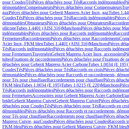
pour Coudes
Tés
Pièces détachées pour Tés
Raccords indémontables
Pi
démontables
Compensateurs
Pièces détachées pour Compensateurs
Tra
gaz
Pièces détachées pour Geberit Mapress Acier Inox, gaz
Tubes 1.44
Coudes
Tés
Pièces détachées pour Tés
Raccords indémontables
Pièces 
démontables
Obturateurs
Pièces détachées pour Obturateurs
Raccordem
silicone
Tubes 1.4401 (AISI 316)
Manchons
Pièces détachées pour Ma
indémontables
Pièces détachées pour Raccords indémontables
Raccord
Fermetures
Raccordements
Pièces détachées pour Raccordements
Comp
Acier Inox, FKM bleu
Tubes 1.4401 (AISI 316)
Manchons
Pièces dét
Tés
Raccords indémontables
Pièces détachées pour Raccords indémont
pour Fermetures
Traversées
Geberit Mapress Acier Inox, accessoires
Pi
tubes
Fixations de raccordements
Pièces détachées pour Fixations de 
détachées pour Geberit Mapress Acier Carbone
Tubes 1.0034 (E 195)
Coudes
Tés
Pièces détachées pour Tés
Raccords en croix
Pièces détach
démontables
Pièces détachées pour Raccords et raccordements, démon
pour Tés pour chauffage
Raccordements pour chauffage
Pièces détach
FKM bleu
Tubes 1.0034 (E 195)
Tubes 1.0215 (E 220)
Manchons
Pièc
Tés
Raccords indémontables
Pièces détachées pour Raccords indémont
pour Fermetures
Accessoires pour Geberit Mapress Acier Carbone
Eta
bride
Geberit Mapress Cuivre
Geberit Mapress Cuivre
Pièces détachée
détachées pour Coudes
Tés
Pièces détachées pour Tés
Raccords en cro
démontables
Pièces détachées pour Raccords et raccordements, démon
pour Tés pour chauffage
Raccordements pour chauffage
Pièces détach
Mapress Cuivre, gaz
Coudes
Pièces détachées pour Coudes
Raccords i
FKM bleu
Pièces détachées pour Geberit Mapress Cuivre, FKM bleu