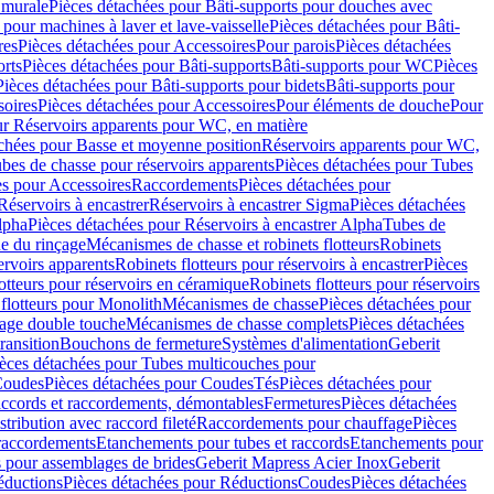
 murale
Pièces détachées pour Bâti-supports pour douches avec
 pour machines à laver et lave-vaisselle
Pièces détachées pour Bâti-
res
Pièces détachées pour Accessoires
Pour parois
Pièces détachées
orts
Pièces détachées pour Bâti-supports
Bâti-supports pour WC
Pièces
Pièces détachées pour Bâti-supports pour bidets
Bâti-supports pour
oires
Pièces détachées pour Accessoires
Pour éléments de douche
Pour
ur Réservoirs apparents pour WC, en matière
chées pour Basse et moyenne position
Réservoirs apparents pour WC,
bes de chasse pour réservoirs apparents
Pièces détachées pour Tubes
es pour Accessoires
Raccordements
Pièces détachées pour
Réservoirs à encastrer
Réservoirs à encastrer Sigma
Pièces détachées
lpha
Pièces détachées pour Réservoirs à encastrer Alpha
Tubes de
e du rinçage
Mécanismes de chasse et robinets flotteurs
Robinets
ervoirs apparents
Robinets flotteurs pour réservoirs à encastrer
Pièces
otteurs pour réservoirs en céramique
Robinets flotteurs pour réservoirs
flotteurs pour Monolith
Mécanismes de chasse
Pièces détachées pour
çage double touche
Mécanismes de chasse complets
Pièces détachées
ransition
Bouchons de fermeture
Systèmes d'alimentation
Geberit
èces détachées pour Tubes multicouches pour
oudes
Pièces détachées pour Coudes
Tés
Pièces détachées pour
accords et raccordements, démontables
Fermetures
Pièces détachées
tribution avec raccord fileté
Raccordements pour chauffage
Pièces
 raccordements
Etanchements pour tubes et raccords
Etanchements pour
s pour assemblages de brides
Geberit Mapress Acier Inox
Geberit
éductions
Pièces détachées pour Réductions
Coudes
Pièces détachées