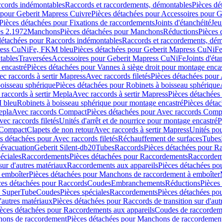
ccords indémontables
Raccords et raccordements, démontables
Pièces dé
 pour Geberit Mapress Cuivre
Pièces détachées pour Accessoires pour 
Pièces détachées pour Fixations de raccordements
Joints d'étanchéité
Jeu
s 2.1972
Manchons
Pièces détachées pour Manchons
Réductions
Pièces 
détachées pour Raccords indémontables
Raccords et raccordements, dé
ress CuNiFe, FKM bleu
Pièces détachées pour Geberit Mapress CuNiF
tables
Traversées
Accessoires pour Geberit Mapress CuNiFe
Joints d'éta
 encastré
Pièces détachées pour Vannes à siège droit pour montage enca
c raccords à sertir Mapress
Avec raccords filetés
Pièces détachées pour 
boisseau sphérique
Pièces détachées pour Robinets à boisseau sphérique
raccords à sertir Mepla
Avec raccords à sertir Mapress
Pièces détachées
M bleu
Robinets à boisseau sphérique pour montage encastré
Pièces déta
epla
Avec raccords Compact
Pièces détachées pour Avec raccords Comp
ec raccords filetés
Unités d'arrêt et de nourrice pour montage encastré
P
 Compact
Clapets de non retour
Avec raccords à sertir Mapress
Unités po
s détachées pour Avec raccords filetés
Réchauffement de surfaces
Tubes
'évacuation
Geberit Silent-db20
Tubes
Raccords
Pièces détachées pour R
éciales
Raccordements
Pièces détachées pour Raccordements
Raccordem
sur d'autres matériaux
Raccordements aux appareils
Pièces détachées po
 emboîter
Pièces détachées pour Manchons de raccordement à emboîter
ces détachées pour Raccords
Coudes
Embranchements
Réductions
Pièces
s SuperTube
Coudes
Pièces spéciales
Raccordements
Pièces détachées po
'autres matériaux
Pièces détachées pour Raccords de transition sur d'aut
èces détachées pour Raccordements aux appareils
Coudes de raccordem
ons de raccordement
Pièces détachées pour Manchons de raccordemen