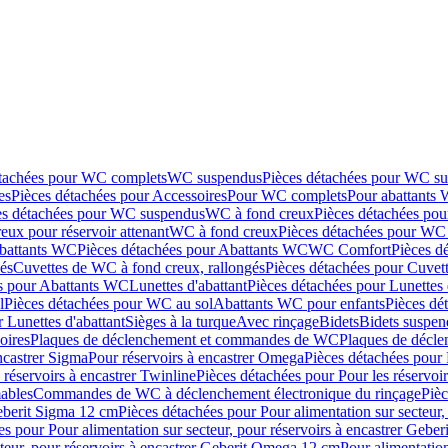
étachées pour WC complets
WC suspendus
Pièces détachées pour WC s
es
Pièces détachées pour Accessoires
Pour WC complets
Pour abattants
es détachées pour WC suspendus
WC à fond creux
Pièces détachées po
eux pour réservoir attenant
WC à fond creux
Pièces détachées pour WC 
battants WC
Pièces détachées pour Abattants WC
WC Comfort
Pièces d
és
Cuvettes de WC à fond creux, rallongés
Pièces détachées pour Cuvet
s pour Abattants WC
Lunettes d'abattant
Pièces détachées pour Lunettes 
l
Pièces détachées pour WC au sol
Abattants WC pour enfants
Pièces dé
 Lunettes d'abattant
Sièges à la turque
Avec rinçage
Bidets
Bidets suspen
oires
Plaques de déclenchement et commandes de WC
Plaques de décl
ncastrer Sigma
Pour réservoirs à encastrer Omega
Pièces détachées pour 
 réservoirs à encastrer Twinline
Pièces détachées pour Pour les réservoir
ables
Commandes de WC à déclenchement électronique du rinçage
Piè
Geberit Sigma 12 cm
Pièces détachées pour Pour alimentation sur secteur,
es pour Pour alimentation sur secteur, pour réservoirs à encastrer Gebe
cteur, pour réservoirs à encastrer Geberit Omega 12 cm
Pour alimentation