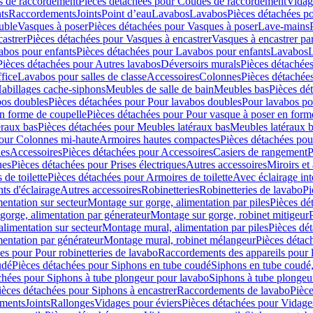
 de raccordement
Pièces détachées pour Coudes de raccordement
Vidag
ts
Raccordements
Joints
Point d’eau
Lavabos
Lavabos
Pièces détachées p
uble
Vasques à poser
Pièces détachées pour Vasques à poser
Lave-mains
astrer
Pièces détachées pour Vasques à encastrer
Vasques à encastrer pa
abos pour enfants
Pièces détachées pour Lavabos pour enfants
Lavabos
L
Pièces détachées pour Autres lavabos
Déversoirs murals
Pièces détachée
fice
Lavabos pour salles de classe
Accessoires
Colonnes
Pièces détachée
abillages cache-siphons
Meubles de salle de bain
Meubles bas
Pièces dé
bos doubles
Pièces détachées pour Pour lavabos doubles
Pour lavabos p
n forme de coupelle
Pièces détachées pour Pour vasque à poser en form
éraux bas
Pièces détachées pour Meubles latéraux bas
Meubles latéraux 
pour Colonnes mi-haute
Armoires hautes compactes
Pièces détachées po
les
Accessoires
Pièces détachées pour Accessoires
Casiers de rangement
P
ues
Pièces détachées pour Prises électriques
Autres accessoires
Miroirs et 
de toilette
Pièces détachées pour Armoires de toilette
Avec éclairage int
ts d'éclairage
Autres accessoires
Robinetteries
Robinetteries de lavabo
Pi
entation sur secteur
Montage sur gorge, alimentation par piles
Pièces dé
gorge, alimentation par génerateur
Montage sur gorge, robinet mitigeur
limentation sur secteur
Montage mural, alimentation par piles
Pièces dé
entation par générateur
Montage mural, robinet mélangeur
Pièces détac
es pour Pour robinetteries de lavabo
Raccordements des appareils pour l
udé
Pièces détachées pour Siphons en tube coudé
Siphons en tube coudé,
chées pour Siphons à tube plongeur pour lavabo
Siphons à tube plongeu
ièces détachées pour Siphons à encastrer
Raccordements de lavabo
Pièc
ements
Joints
Rallonges
Vidages pour éviers
Pièces détachées pour Vidage