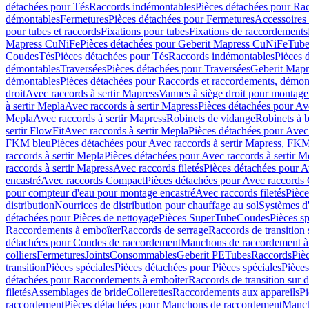
détachées pour Tés
Raccords indémontables
Pièces détachées pour Ra
démontables
Fermetures
Pièces détachées pour Fermetures
Accessoires
pour tubes et raccords
Fixations pour tubes
Fixations de raccordements
Mapress CuNiFe
Pièces détachées pour Geberit Mapress CuNiFe
Tube
Coudes
Tés
Pièces détachées pour Tés
Raccords indémontables
Pièces 
démontables
Traversées
Pièces détachées pour Traversées
Geberit Map
démontables
Pièces détachées pour Raccords et raccordements, démon
droit
Avec raccords à sertir Mapress
Vannes à siège droit pour montage
à sertir Mepla
Avec raccords à sertir Mapress
Pièces détachées pour Ave
Mepla
Avec raccords à sertir Mapress
Robinets de vidange
Robinets à 
sertir FlowFit
Avec raccords à sertir Mepla
Pièces détachées pour Avec 
FKM bleu
Pièces détachées pour Avec raccords à sertir Mapress, FK
raccords à sertir Mepla
Pièces détachées pour Avec raccords à sertir M
raccords à sertir Mapress
Avec raccords filetés
Pièces détachées pour Av
encastré
Avec raccords Compact
Pièces détachées pour Avec raccords
pour compteur d'eau pour montage encastré
Avec raccords filetés
Pièce
distribution
Nourrices de distribution pour chauffage au sol
Systèmes d
détachées pour Pièces de nettoyage
Pièces SuperTube
Coudes
Pièces sp
Raccordements à emboîter
Raccords de serrage
Raccords de transition 
détachées pour Coudes de raccordement
Manchons de raccordement à
colliers
Fermetures
Joints
Consommables
Geberit PE
Tubes
Raccords
Piè
transition
Pièces spéciales
Pièces détachées pour Pièces spéciales
Pièce
détachées pour Raccordements à emboîter
Raccords de transition sur d
filetés
Assemblages de bride
Collerettes
Raccordements aux appareils
Pi
raccordement
Pièces détachées pour Manchons de raccordement
Manch