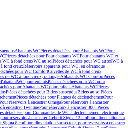
uspendus
Abattants WC
Pièces détachées pour Abattants WC
Pour
 WC
Pièces détachées pour Pour abattants WC
Pour abattants WC et
ur WC à fond creux
WC au sol
Pièces détachées pour WC au sol
WC à
à fond creux
Réservoirs apparents pour WC, en céramique
étachées pour WC Comfort
Cuvettes de WC à fond creux,
tes de WC à fond creux, rallongés
Abbatants WC Comfort
Pièces
d'abattant
WC pour enfants
Pièces détachées pour WC pour
tachées pour Abattants WC pour enfants
Abattants WC
Pièces
dus
Pièces détachées pour Bidets suspendus
Bidets au sol
Pièces
enchement
Pièces détachées pour Plaques de déclenchement
Pour
Pour réservoirs à encastrer Omega
Pour réservoirs à encastrer
s à encastrer Twinline
Pour réservoirs à encastrer 300T
Pièces
ces détachées pour Commandes de WC à déclenchement électronique
 pour réservoirs à encastrer Geberit Sigma 12 cm
Pour alimentation sur
rit Sigma 8 cm
Pour alimentation sur secteur, pour réservoirs à encastrer
 par piles, pour réservoirs à encastrer Geberit Sigma 12 cm
Pièces