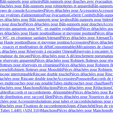
Bâti-supports pour urinoirs
Bâti-supports pour douches avec évacuation
étachées pour Bâti-supports pour robinetteries et appareils
Bâti-supports
arges de console
Accessoires
Pièces détachées pour Accessoires
Accessoi
our systèmes d'alimentation
Pour évacuation
Geberit Combifix
Bâti-supp
es détachées pour Bâti-supports pour lavabos
Bâti-supports pour bidets
s pour douches
Pièces détachées pour Bâti-supports pour douches
Access
ervoirs apparents pour WC, en matière synthétique
Pièces détachées po
es détachées pour Haute position
Basse et moyenne position
Pièces déta
ur WC, en céramique sanitaire
Attenant
Pièces détachées pour Attenant
Tu
ur Haute position
Basse et moyenne position
Accessoires
Pièces détaché
 rosaces et modérateurs de débit
Consommables
Mécanismes de chasse
s détachées pour Réservoirs à encastrer Omega
Réservoirs à encastrer A
matique du rinçage
Pièces détachées pour A déclenchement pneumatiqu
ur réservoirs apparents
Pièces détachées pour Robinets flotteurs pour rés
flotteurs pour réservoirs en céramique
Pièces détachées pour Robinets fl
versels
Robinets flotteurs pour Monolith
Pièces détachées pour Robinets 
inçage interrompable
Rinçage double touche
Pièces détachées pour Rin
étachées pour Rinçage double touche
Accessoires
Poussoirs
Raccords de t
es multicouches pour eau potable
Tubes multicouches pour chauffage
Pi
détachées pour Manchons
Réductions
Pièces détachées pour Réductions
C
ables
Raccords et raccordements, démontables
Pièces détachées pour R
de distribution avec raccord fileté
Pièces détachées pour Nourrices de dis
achées pour Accessoires
Isolations pour tubes et raccords
Isolations pour
détachées pour Fixations de raccordements
Joints d'étanchéité
Jeux de vi
x
Tubes 1.4401 (AISI 316)
Manchons
Pièces détachées pour Manchons
R