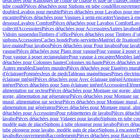
détachées pour Rallonges de coude de chasse et tube de chasse
Coudes
tube coudé
Pièces détachées pour Siphons en tube coudé
Recouvremen
doubles
Lavabos pour meuble
Pièces détachées pour Lavabos pour me
encastrer
Pièces détachées pour Vasques à semi-encastrer
Vasques à enc
dessous
Lavabos Comfort
Pièces détachées pour Lavabos Comfort
Lav
collectif
Accessoires
Pièces détachées pour Accessoires
Autres lavabos
Vidoirs suspendus
Timbres dʼoffice
Pièces détachées pour Timbres dʼof
siphons
Accessoires
Caches bonde
Porte-serviettes
Matériel de fixation
H
lave-mains
Pour lavabos
Pièces détachées pour Pour lavabos
Pour lava
vasque
Pièces détachées pour Plans pour vasque
Pour vasque à poser e
Pour vasque à poser rectangulaire
Pour vasque à encastrer
Meubles lat
détachées pour Colonnes hautes
Colonnes mi-haute
Pièces détachées 
Autres meubles
Etagères murales
Pièces détachées pour Etagères mura
d'éclairage
Poignées
Jeux de pieds
Tableaus magnétiques
Prises électriq
éclairage intégré
Pièces détachées pour Avec éclairage intégré
Armoires 
intégré
Pièces détachées pour Sans éclairage intégré
Accessoires
Elémen
alimentation sur secteur
Pièces détachées pour Montage sur gorge, alim
gorge, alimentation par génerateur
Pièces détachées pour Montage sur 
mural, alimentation sur secteur
Pièces détachées pour Montage mural, a
alimentation par générateur
Pièces détachées pour Montage mural, alim
détachées pour Accessoires
Pour robinetteries de lavabo
Pièces détaché
lavabo
Pièces détachées pour Vidages pour lavabo
Siphons en tube co
modèle gain de place
Siphons à tube plongeur pour lavabo
Pièces déta
tube plongeur pour lavabo, modèle gain de place
Siphons à encastrer
P
lavabo
Recouvrements
Raccordements
Pièces détachées pour Raccord