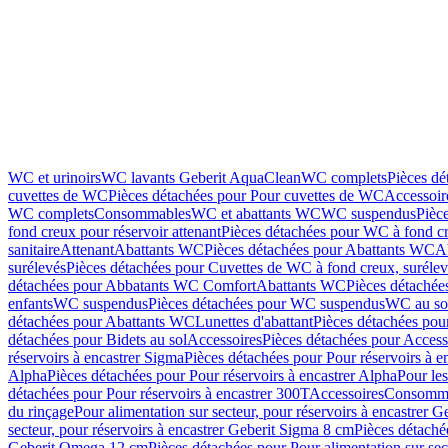
WC et urinoirs
WC lavants Geberit AquaClean
WC complets
Pièces d
cuvettes de WC
Pièces détachées pour Pour cuvettes de WC
Accessoir
WC complets
Consommables
WC et abattants WC
WC suspendus
Pièc
fond creux pour réservoir attenant
Pièces détachées pour WC à fond cr
sanitaire
Attenant
Abattants WC
Pièces détachées pour Abattants WC
A
surélevés
Pièces détachées pour Cuvettes de WC à fond creux, surélev
détachées pour Abbatants WC Comfort
Abattants WC
Pièces détachée
enfants
WC suspendus
Pièces détachées pour WC suspendus
WC au so
détachées pour Abattants WC
Lunettes d'abattant
Pièces détachées pour
détachées pour Bidets au sol
Accessoires
Pièces détachées pour Access
réservoirs à encastrer Sigma
Pièces détachées pour Pour réservoirs à e
Alpha
Pièces détachées pour Pour réservoirs à encastrer Alpha
Pour les
détachées pour Pour réservoirs à encastrer 300T
Accessoires
Consomm
du rinçage
Pour alimentation sur secteur, pour réservoirs à encastrer 
secteur, pour réservoirs à encastrer Geberit Sigma 8 cm
Pièces détaché
Geberit Omega 12 cm
Pièces détachées pour Pour alimentation sur se