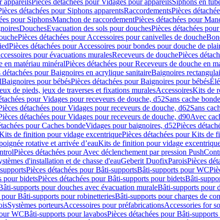
 appareils
Pièces détachées pour Vidages pour appareils
Siphons en tub
Pièces détachées pour Siphons apparents
Raccordements
Pièces détaché
ées pour Siphons
Manchon de raccordement
Pièces détachées pour Man
noires
Douches
Evacuation des sols pour douches
Pièces détachées pour
douche
Pièces détachées pour Accessoires pour canivelles de douche
Bond
ied
Pièces détachées pour Accessoires pour bondes pour douche de plai
ccessoires pour évacuations murales
Receveurs de douche
Pièces détac
 en matériau minéral
Pièces détachées pour Receveurs de douche en ma
 détachées pour Baignoires en acrylique sanitaire
Baignoires rectangulai
l
Baignoires pour bébés
Pièces détachées pour Baignoires pour bébés
Élé
eux de pieds, jeux de traverses et fixations murales
Accessoires
Kits de r
étachées pour Vidages pour receveurs de douche, d52
Sans cache bond
Pièces détachées pour Vidages pour receveurs de douche, d62
Sans cac
Pièces détachées pour Vidages pour receveurs de douche, d90
Avec cac
étachées pour Caches bonde
Vidages pour baignoires, d52
Pièces détach
Kits de finition pour vidage excentrique
Pièces détachées pour Kits de f
oignée rotative et arrivée d’eau
Kits de finition pour vidage excentrique
ntrol
Pièces détachées pour Avec déclenchement par pression PushCont
ystèmes d'installation et de chasse d'eau
Geberit Duofix
Parois
Pièces dét
-supports
Pièces détachées pour Bâti-supports
Bâti-supports pour WC
Piè
s pour bidets
Pièces détachées pour Bâti-supports pour bidets
Bâti-suppor
Bâti-supports pour douches avec évacuation murale
Bâti-supports pour 
 pour Bâti-supports pour robinetteries
Bâti-supports pour charges de co
ois
Systèmes porteurs
Accessoires pour préfabrications
Accessories for s
 pour WC
Bâti-supports pour lavabos
Pièces détachées pour Bâti-supports