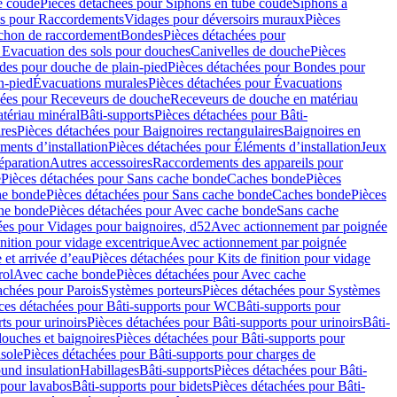
e coudé
Pièces détachées pour Siphons en tube coudé
Siphons à
es pour Raccordements
Vidages pour déversoirs muraux
Pièces
chon de raccordement
Bondes
Pièces détachées pour
 Evacuation des sols pour douches
Canivelles de douche
Pièces
es pour douche de plain-pied
Pièces détachées pour Bondes pour
n-pied
Évacuations murales
Pièces détachées pour Évacuations
hées pour Receveurs de douche
Receveurs de douche en matériau
tériau minéral
Bâti-supports
Pièces détachées pour Bâti-
res
Pièces détachées pour Baignoires rectangulaires
Baignoires en
ments d’installation
Pièces détachées pour Éléments d’installation
Jeux
éparation
Autres accessoires
Raccordements des appareils pour
e
Pièces détachées pour Sans cache bonde
Caches bonde
Pièces
he bonde
Pièces détachées pour Sans cache bonde
Caches bonde
Pièces
he bonde
Pièces détachées pour Avec cache bonde
Sans cache
ées pour Vidages pour baignoires, d52
Avec actionnement par poignée
inition pour vidage excentrique
Avec actionnement par poignée
 et arrivée d’eau
Pièces détachées pour Kits de finition pour vidage
rol
Avec cache bonde
Pièces détachées pour Avec cache
achées pour Parois
Systèmes porteurs
Pièces détachées pour Systèmes
ces détachées pour Bâti-supports pour WC
Bâti-supports pour
ts pour urinoirs
Pièces détachées pour Bâti-supports pour urinoirs
Bâti-
douches et baignoires
Pièces détachées pour Bâti-supports pour
nsole
Pièces détachées pour Bâti-supports pour charges de
ound insulation
Habillages
Bâti-supports
Pièces détachées pour Bâti-
 pour lavabos
Bâti-supports pour bidets
Pièces détachées pour Bâti-