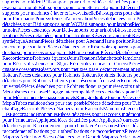
supports pour bidets
Bâti-supports pour urinoirs
Pièces détachées pour 
évacuation murale
Bâti-supports pour robinetteries et appareils
Pièces d
supports pour machines à laver et lave-vaisselle
Bâti-supports pour ch
pour Pour parois
Pour systèmes d'alimentation
Pièces détachées pour P
détachées pour Bâti-supports pour WC
Bâti-supports pour lavabos
Pièc
urinoirs
Pièces détachées pour Bâti-supports pour urinoirs
Bâti-support
fixations
Pièces détachées pour Pour fixations
Réservoirs apparents
Rés
synthétique
Attenant
Pièces détachées pour Attenant
Haute position
Pièc
en céramique sanitaire
Pièces détachées pour Réservoirs apparents po
de chasse pour réservoirs apparents
Haute position
Pièces détachées po
Raccordements
Robinets équerres
Joints
Fixations
Manchettes
Mamelons,
pour Réservoirs à encastrer Sigma
Réservoirs à encastrer Omega
Pièce
chasse
Accessoires
Réservoirs pour meubles bas
A déclenchement pneu
flotteurs
Pièces détachées pour Robinets flotteurs
Robinets flotteurs po
détachées pour Robinets flotteurs pour réservoirs à encastrer
Robinets 
universels
Pièces détachées pour Robinets flotteurs pour réservoirs uni
Mécanismes de chasse
Rinçage interrompable
Pièces détachées pour R
pour Mécanismes de chasse complets
Rinçage double touche
Pièces d
Mepla
Tubes multicouches pour eau potable
Pièces détachées pour Tub
chauffage
Raccords
Pièces détachées pour Raccords
Manchons
Pièces 
Tés
Raccords indémontables
Pièces détachées pour Raccords indémont
pour Fermetures
Appliques
Pièces détachées pour Appliques
Nourrices 
détachées pour Raccordements pour chauffage
Accessoires
Pièces dét
raccordements
Fixations pour tubes
Fixations de raccordements
Pièces 
Mapress Acier Inox
Pièces détachées pour Geberit Mapress Acier Ino