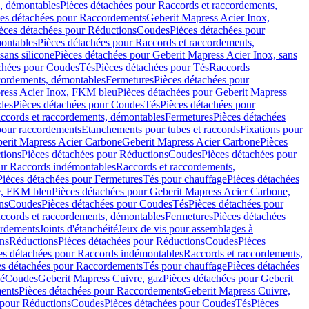
, démontables
Pièces détachées pour Raccords et raccordements,
ces détachées pour Raccordements
Geberit Mapress Acier Inox,
èces détachées pour Réductions
Coudes
Pièces détachées pour
montables
Pièces détachées pour Raccords et raccordements,
sans silicone
Pièces détachées pour Geberit Mapress Acier Inox, sans
chées pour Coudes
Tés
Pièces détachées pour Tés
Raccords
ccordements, démontables
Fermetures
Pièces détachées pour
ress Acier Inox, FKM bleu
Pièces détachées pour Geberit Mapress
des
Pièces détachées pour Coudes
Tés
Pièces détachées pour
accords et raccordements, démontables
Fermetures
Pièces détachées
 pour raccordements
Etanchements pour tubes et raccords
Fixations pour
erit Mapress Acier Carbone
Geberit Mapress Acier Carbone
Pièces
tions
Pièces détachées pour Réductions
Coudes
Pièces détachées pour
ur Raccords indémontables
Raccords et raccordements,
Pièces détachées pour Fermetures
Tés pour chauffage
Pièces détachées
e, FKM bleu
Pièces détachées pour Geberit Mapress Acier Carbone,
ns
Coudes
Pièces détachées pour Coudes
Tés
Pièces détachées pour
accords et raccordements, démontables
Fermetures
Pièces détachées
ordements
Joints d'étanchéité
Jeux de vis pour assemblages à
ns
Réductions
Pièces détachées pour Réductions
Coudes
Pièces
es détachées pour Raccords indémontables
Raccords et raccordements,
es détachées pour Raccordements
Tés pour chauffage
Pièces détachées
mé
Coudes
Geberit Mapress Cuivre, gaz
Pièces détachées pour Geberit
ents
Pièces détachées pour Raccordements
Geberit Mapress Cuivre,
 pour Réductions
Coudes
Pièces détachées pour Coudes
Tés
Pièces