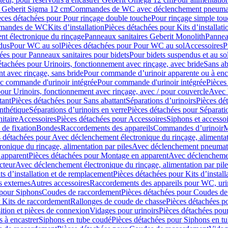
er Geberit Sigma 12 cm
Commandes de WC avec déclenchement pneumat
èces détachées pour Pour rinçage double touche
Pour rinçage simple to
ommandes de WC
Kits d’installation
Pièces détachées pour Kits d’installati
t électronique du rinçage
Panneaux sanitaires Geberit Monolith
Pannea
dus
Pour WC au sol
Pièces détachées pour Pour WC au sol
Accessoires
P
ées pour Panneaux sanitaires pour bidets
Pour bidets suspendus et au so
étachées pour Urinoirs, fonctionnement avec rinçage, avec bride
Sans ab
t avec rinçage, sans bride
Pour commande d’urinoir apparente ou à enc
c commande d'urinoir intégrée
Pour commande d'urinoir intégrée
Pièces
our Urinoirs, fonctionnement avec rinçage, avec / pour couvercle
Avec 
tant
Pièces détachées pour Sans abattant
Séparations d’urinoirs
Pièces dé
nthétique
Séparations d’urinoirs en verre
Pièces détachées pour Séparatio
itaire
Accessoires
Pièces détachées pour Accessoires
Siphons et accesso
 de fixation
Bondes
Raccordements des appareils
Commandes dʼurinoir
M
 détachées pour Avec déclenchement électronique du rinçage, alimentat
onique du rinçage, alimentation par piles
Avec déclenchement pneumati
apparent
Pièces détachées pour Montage en apparent
Avec déclenchement
cteur
Avec déclenchement électronique du rinçage, alimentation par pile
ts d’installation et de remplacement
Pièces détachées pour Kits d’instal
 externes
Autres accessoires
Raccordements des appareils pour WC, urin
 pour Siphons
Coudes de raccordement
Pièces détachées pour Coudes de
 Kits de raccordement
Rallonges de coude de chasse
Pièces détachées p
ition et pièces de connexion
Vidages pour urinoirs
Pièces détachées pour
 à encastrer
Siphons en tube coudé
Pièces détachées pour Siphons en t