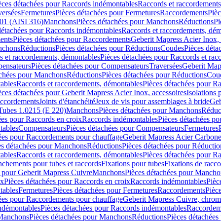
èces détachées pour Raccords indémontables
Raccords et raccordements
versées
Fermetures
Pièces détachées pour Fermetures
Raccordements
Piè
01 (AISI 316)
Manchons
Pièces détachées pour Manchons
Réductions
Pi
détachées pour Raccords indémontables
Raccords et raccordements, dé
ents
Pièces détachées pour Raccordements
Geberit Mapress Acier Inox, 
nchons
Réductions
Pièces détachées pour Réductions
Coudes
Pièces déta
s et raccordements, démontables
Pièces détachées pour Raccords et ra
ensateurs
Pièces détachées pour Compensateurs
Traversées
Geberit Map
achées pour Manchons
Réductions
Pièces détachées pour Réductions
Cou
ables
Raccords et raccordements, démontables
Pièces détachées pour R
èces détachées pour Geberit Mapress Acier Inox, accessoires
Isolations
raccordements
Joints d'étanchéité
Jeux de vis pour assemblages à bride
Geb
Tubes 1.0215 (E 220)
Manchons
Pièces détachées pour Manchons
Réduc
ées pour Raccords en croix
Raccords indémontables
Pièces détachées po
tables
Compensateurs
Pièces détachées pour Compensateurs
Fermetures
ées pour Raccordements pour chauffage
Geberit Mapress Acier Carbon
es détachées pour Manchons
Réductions
Pièces détachées pour Réductio
ables
Raccords et raccordements, démontables
Pièces détachées pour R
nchements pour tubes et raccords
Fixations pour tubes
Fixations de racc
s pour Geberit Mapress Cuivre
Manchons
Pièces détachées pour Mancho
ix
Pièces détachées pour Raccords en croix
Raccords indémontables
Pièc
tables
Fermetures
Pièces détachées pour Fermetures
Raccordements
Pièc
ées pour Raccordements pour chauffage
Geberit Mapress Cuivre, chro
ndémontables
Pièces détachées pour Raccords indémontables
Raccordem
Manchons
Pièces détachées pour Manchons
Réductions
Pièces détachées