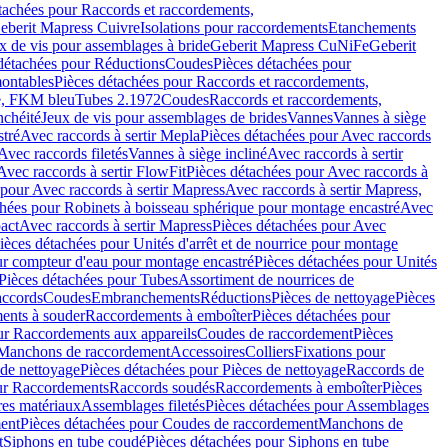
tachées pour Raccords et raccordements,
Geberit Mapress Cuivre
Isolations pour raccordements
Etanchements
x de vis pour assemblages à bride
Geberit Mapress CuNiFe
Geberit
détachées pour Réductions
Coudes
Pièces détachées pour
montables
Pièces détachées pour Raccords et raccordements,
e, FKM bleu
Tubes 2.1972
Coudes
Raccords et raccordements,
nchéité
Jeux de vis pour assemblages de brides
Vannes
Vannes à siège
stré
Avec raccords à sertir Mepla
Pièces détachées pour Avec raccords
Avec raccords filetés
Vannes à siège incliné
Avec raccords à sertir
Avec raccords à sertir FlowFit
Pièces détachées pour Avec raccords à
 pour Avec raccords à sertir Mapress
Avec raccords à sertir Mapress,
chées pour Robinets à boisseau sphérique pour montage encastré
Avec
act
Avec raccords à sertir Mapress
Pièces détachées pour Avec
ièces détachées pour Unités d'arrêt et de nourrice pour montage
ur compteur d'eau pour montage encastré
Pièces détachées pour Unités
Pièces détachées pour Tubes
Assortiment de nourrices de
accords
Coudes
Embranchements
Réductions
Pièces de nettoyage
Pièces
ents à souder
Raccordements à emboîter
Pièces détachées pour
ur Raccordements aux appareils
Coudes de raccordement
Pièces
Manchons de raccordement
Accessoires
Colliers
Fixations pour
 de nettoyage
Pièces détachées pour Pièces de nettoyage
Raccords de
ur Raccordements
Raccords soudés
Raccordements à emboîter
Pièces
res matériaux
Assemblages filetés
Pièces détachées pour Assemblages
ent
Pièces détachées pour Coudes de raccordement
Manchons de
t
Siphons en tube coudé
Pièces détachées pour Siphons en tube