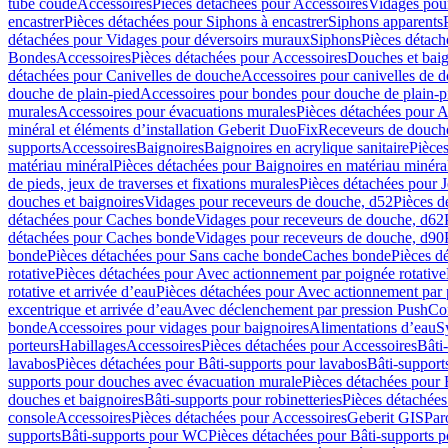
tube coudé
Accessoires
Pièces détachées pour Accessoires
Vidages pour
encastrer
Pièces détachées pour Siphons à encastrer
Siphons apparents
détachées pour Vidages pour déversoirs muraux
Siphons
Pièces détach
Bondes
Accessoires
Pièces détachées pour Accessoires
Douches et baig
détachées pour Canivelles de douche
Accessoires pour canivelles de 
douche de plain-pied
Accessoires pour bondes pour douche de plain-p
murales
Accessoires pour évacuations murales
Pièces détachées pour A
minéral et éléments d’installation Geberit DuoFix
Receveurs de douche
supports
Accessoires
Baignoires
Baignoires en acrylique sanitaire
Pièces
matériau minéral
Pièces détachées pour Baignoires en matériau minéra
de pieds, jeux de traverses et fixations murales
Pièces détachées pour J
douches et baignoires
Vidages pour receveurs de douche, d52
Pièces d
détachées pour Caches bonde
Vidages pour receveurs de douche, d62
détachées pour Caches bonde
Vidages pour receveurs de douche, d90
bonde
Pièces détachées pour Sans cache bonde
Caches bonde
Pièces d
rotative
Pièces détachées pour Avec actionnement par poignée rotative
rotative et arrivée d’eau
Pièces détachées pour Avec actionnement par p
excentrique et arrivée d’eau
Avec déclenchement par pression PushCo
bonde
Accessoires pour vidages pour baignoires
Alimentations d’eau
S
porteurs
Habillages
Accessoires
Pièces détachées pour Accessoires
Bâti
lavabos
Pièces détachées pour Bâti-supports pour lavabos
Bâti-support
supports pour douches avec évacuation murale
Pièces détachées pour 
douches et baignoires
Bâti-supports pour robinetteries
Pièces détachées
console
Accessoires
Pièces détachées pour Accessoires
Geberit GIS
Par
supports
Bâti-supports pour WC
Pièces détachées pour Bâti-supports