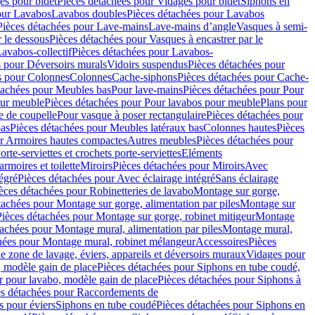
es pour bidet
Pièces détachées pour Vidages pour bidet
Siphons en
our Lavabos
Lavabos doubles
Pièces détachées pour Lavabos
Pièces détachées pour Lave-mains
Lave-mains d’angle
Vasques à semi-
r le dessous
Pièces détachées pour Vasques à encastrer par le
avabos-collectif
Pièces détachées pour Lavabos-
s pour Déversoirs murals
Vidoirs suspendus
Pièces détachées pour
s pour Colonnes
Colonnes
Cache-siphons
Pièces détachées pour Cache-
tachées pour Meubles bas
Pour lave-mains
Pièces détachées pour Pour
our meuble
Pièces détachées pour Pour lavabos pour meuble
Plans pour
e de coupelle
Pour vasque à poser rectangulaire
Pièces détachées pour
bas
Pièces détachées pour Meubles latéraux bas
Colonnes hautes
Pièces
ur Armoires hautes compactes
Autres meubles
Pièces détachées pour
orte-serviettes et crochets porte-serviettes
Eléments
armoires et toilette
Miroirs
Pièces détachées pour Miroirs
Avec
égré
Pièces détachées pour Avec éclairage intégré
Sans éclairage
èces détachées pour Robinetteries de lavabo
Montage sur gorge,
tachées pour Montage sur gorge, alimentation par piles
Montage sur
Pièces détachées pour Montage sur gorge, robinet mitigeur
Montage
tachées pour Montage mural, alimentation par piles
Montage mural,
hées pour Montage mural, robinet mélangeur
Accessoires
Pièces
e zone de lavage, éviers, appareils et déversoirs muraux
Vidages pour
 modèle gain de place
Pièces détachées pour Siphons en tube coudé,
r pour lavabo, modèle gain de place
Pièces détachées pour Siphons à
es détachées pour Raccordements de
s pour éviers
Siphons en tube coudé
Pièces détachées pour Siphons en