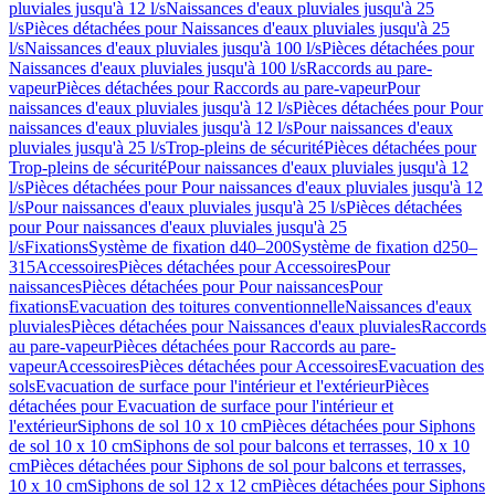
pluviales jusqu'à 12 l/s
Naissances d'eaux pluviales jusqu'à 25
l/s
Pièces détachées pour Naissances d'eaux pluviales jusqu'à 25
l/s
Naissances d'eaux pluviales jusqu'à 100 l/s
Pièces détachées pour
Naissances d'eaux pluviales jusqu'à 100 l/s
Raccords au pare-
vapeur
Pièces détachées pour Raccords au pare-vapeur
Pour
naissances d'eaux pluviales jusqu'à 12 l/s
Pièces détachées pour Pour
naissances d'eaux pluviales jusqu'à 12 l/s
Pour naissances d'eaux
pluviales jusqu'à 25 l/s
Trop-pleins de sécurité
Pièces détachées pour
Trop-pleins de sécurité
Pour naissances d'eaux pluviales jusqu'à 12
l/s
Pièces détachées pour Pour naissances d'eaux pluviales jusqu'à 12
l/s
Pour naissances d'eaux pluviales jusqu'à 25 l/s
Pièces détachées
pour Pour naissances d'eaux pluviales jusqu'à 25
l/s
Fixations
Système de fixation d40–200
Système de fixation d250–
315
Accessoires
Pièces détachées pour Accessoires
Pour
naissances
Pièces détachées pour Pour naissances
Pour
fixations
Evacuation des toitures conventionnelle
Naissances d'eaux
pluviales
Pièces détachées pour Naissances d'eaux pluviales
Raccords
au pare-vapeur
Pièces détachées pour Raccords au pare-
vapeur
Accessoires
Pièces détachées pour Accessoires
Evacuation des
sols
Evacuation de surface pour l'intérieur et l'extérieur
Pièces
détachées pour Evacuation de surface pour l'intérieur et
l'extérieur
Siphons de sol 10 x 10 cm
Pièces détachées pour Siphons
de sol 10 x 10 cm
Siphons de sol pour balcons et terrasses, 10 x 10
cm
Pièces détachées pour Siphons de sol pour balcons et terrasses,
10 x 10 cm
Siphons de sol 12 x 12 cm
Pièces détachées pour Siphons