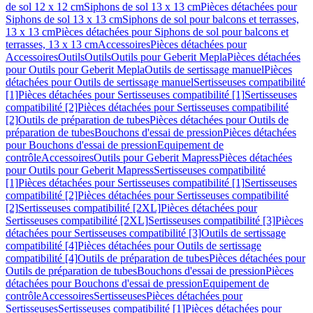
de sol 12 x 12 cm
Siphons de sol 13 x 13 cm
Pièces détachées pour
Siphons de sol 13 x 13 cm
Siphons de sol pour balcons et terrasses,
13 x 13 cm
Pièces détachées pour Siphons de sol pour balcons et
terrasses, 13 x 13 cm
Accessoires
Pièces détachées pour
Accessoires
Outils
Outils
Outils pour Geberit Mepla
Pièces détachées
pour Outils pour Geberit Mepla
Outils de sertissage manuel
Pièces
détachées pour Outils de sertissage manuel
Sertisseuses compatibilité
[1]
Pièces détachées pour Sertisseuses compatibilité [1]
Sertisseuses
compatibilité [2]
Pièces détachées pour Sertisseuses compatibilité
[2]
Outils de préparation de tubes
Pièces détachées pour Outils de
préparation de tubes
Bouchons d'essai de pression
Pièces détachées
pour Bouchons d'essai de pression
Equipement de
contrôle
Accessoires
Outils pour Geberit Mapress
Pièces détachées
pour Outils pour Geberit Mapress
Sertisseuses compatibilité
[1]
Pièces détachées pour Sertisseuses compatibilité [1]
Sertisseuses
compatibilité [2]
Pièces détachées pour Sertisseuses compatibilité
[2]
Sertisseuses compatibilité [2XL]
Pièces détachées pour
Sertisseuses compatibilité [2XL]
Sertisseuses compatibilité [3]
Pièces
détachées pour Sertisseuses compatibilité [3]
Outils de sertissage
compatibilité [4]
Pièces détachées pour Outils de sertissage
compatibilité [4]
Outils de préparation de tubes
Pièces détachées pour
Outils de préparation de tubes
Bouchons d'essai de pression
Pièces
détachées pour Bouchons d'essai de pression
Equipement de
contrôle
Accessoires
Sertisseuses
Pièces détachées pour
Sertisseuses
Sertisseuses compatibilité [1]
Pièces détachées pour