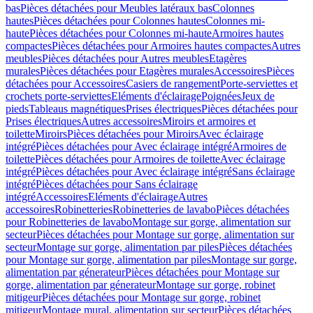
bas
Pièces détachées pour Meubles latéraux bas
Colonnes
hautes
Pièces détachées pour Colonnes hautes
Colonnes mi-
haute
Pièces détachées pour Colonnes mi-haute
Armoires hautes
compactes
Pièces détachées pour Armoires hautes compactes
Autres
meubles
Pièces détachées pour Autres meubles
Etagères
murales
Pièces détachées pour Etagères murales
Accessoires
Pièces
détachées pour Accessoires
Casiers de rangement
Porte-serviettes et
crochets porte-serviettes
Eléments d'éclairage
Poignées
Jeux de
pieds
Tableaus magnétiques
Prises électriques
Pièces détachées pour
Prises électriques
Autres accessoires
Miroirs et armoires et
toilette
Miroirs
Pièces détachées pour Miroirs
Avec éclairage
intégré
Pièces détachées pour Avec éclairage intégré
Armoires de
toilette
Pièces détachées pour Armoires de toilette
Avec éclairage
intégré
Pièces détachées pour Avec éclairage intégré
Sans éclairage
intégré
Pièces détachées pour Sans éclairage
intégré
Accessoires
Eléments d'éclairage
Autres
accessoires
Robinetteries
Robinetteries de lavabo
Pièces détachées
pour Robinetteries de lavabo
Montage sur gorge, alimentation sur
secteur
Pièces détachées pour Montage sur gorge, alimentation sur
secteur
Montage sur gorge, alimentation par piles
Pièces détachées
pour Montage sur gorge, alimentation par piles
Montage sur gorge,
alimentation par génerateur
Pièces détachées pour Montage sur
gorge, alimentation par génerateur
Montage sur gorge, robinet
mitigeur
Pièces détachées pour Montage sur gorge, robinet
mitigeur
Montage mural, alimentation sur secteur
Pièces détachées