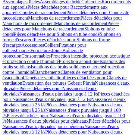
Assemblages filetés
Assemblages de bride
Collerettes
Raccordements
aux appareils
Pièces détachées pour Raccordements aux
appareils
Coudes de raccordement
Pièces détachées pour Coudes de
raccordement
Manchons de raccordement
Pièces détachées pour
Manchons de raccordement
Manchons de raccordement
Pièces
détachées pour Manchons de raccordement
Siphons en tube
coudé
Pièces détachées pour Siphons en tube coudé
Siphons en
forme d'escargot
Pièces détachées pour Siphons en forme
d'escargot
Accessoires
Colliers
Fixations pour
colliers
Coques
Fermetures
Joints
Boîtiers de
protection
Consommables
Protection incendie, protection acoustique
et protection contre l'humidité
Protection acoustique
Isolations des
bruits solidiens
Isolations des bruits solidiens et aériens
Protection
contre l'humidité
Etanchements
Clapets de ventilation pour
évacuation
Clapets de ventilation
Pièces détachées pour Clapets de
ventilation
Evacuation des toitures Geberit Pluvia
Naissances d'eaux
pluviales
Pièces détachées pour Naissances d'eaux
pluviales
Naissances d'eaux pluviales jusqu'à 12 l/s
Pièces détachées
pour Naissances d'eaux pluviales jusqu'à 12 l/s
Naissances d'eaux
pluviales jusqu'à 25 l/s
Pièces détachées pour Naissances d'eaux
pluviales jusqu'à 25 l/s
Naissances d'eaux pluviales jusqu'à 100
l/s
Pièces détachées pour Naissances d'eaux pluviales jusqu'à 100
l/s
Naissances d'eaux pluviales pour chéneaux
Pièces détachées pour
Naissances d'eaux pluviales pour chéneaux
Naissances d'eaux
pluviales jusqu'à 12 l/s
Pièces détachées pour Naissances d'eaux