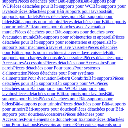
supports
Pièces détachées pour Bâti-supports
Bâti-supports pour
WC
Pièces détachées pour Bâti-supports pour WC
Bâti-supports pour
lavabos
Pièces détachées pour Bâti-supports pour lavabos
Bâti-
supports pour bidets
Pièces détachées pour Bâti-supports pour
bidets
Bâti-supports pour urinoirs
Pièces détachées pour Bâti-supports
pour urinoirs
Bâti-supports pour douches avec évacuation
murale
Pièces détachées pour Bâti-supports pour douches avec
évacuation murale
Bâti-supports pour robinetteries et appareils
Pièces
détachées pour Bâti-supports pour robinetteries et appareils
Bâti-
supports pour machines à laver et lave-vaisselle
Pièces détachées
pour Bâti-supports pour machines à laver et lave-vaisselle
Bâti-
supports pour charges de console
Accessoires
Pièces détachées pour
Accessoires
Accessoires
Pièces détachées pour Accessoires
Pour
parois
Pièces détachées pour Pour parois
Pour systèmes
d'alimentation
Pièces détachées pour Pour systèmes
d'alimentation
Pour évacuation
Geberit Combifix
Bâti-supports
Pièces
détachées pour Bâti-supports
Bâti-supports pour WC
Pièces
détachées pour Bâti-supports pour WC
Bâti-supports pour
lavabos
Pièces détachées pour Bâti-supports pour lavabos
Bâti-
supports pour bidets
Pièces détachées pour Bâti-supports pour
bidets
Bâti-supports pour urinoirs
Pièces détachées pour Bâti-supports
pour urinoirs
Bâti-supports pour douches
Pièces détachées pour Bâti-
supports pour douches
Accessoires
Pièces détachées pour
Accessoires
Pour éléments de douche
Pour fixations
Pièces détachées
pour Pour fixations
Réservoirs apparents
Réservoirs apparents pour