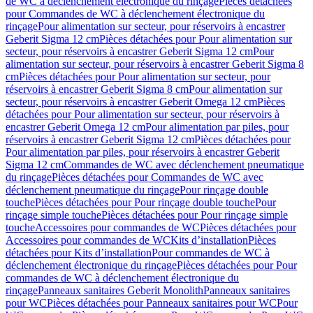
de WC à déclenchement électronique du rinçage
Pièces détachées
pour Commandes de WC à déclenchement électronique du
rinçage
Pour alimentation sur secteur, pour réservoirs à encastrer
Geberit Sigma 12 cm
Pièces détachées pour Pour alimentation sur
secteur, pour réservoirs à encastrer Geberit Sigma 12 cm
Pour
alimentation sur secteur, pour réservoirs à encastrer Geberit Sigma 8
cm
Pièces détachées pour Pour alimentation sur secteur, pour
réservoirs à encastrer Geberit Sigma 8 cm
Pour alimentation sur
secteur, pour réservoirs à encastrer Geberit Omega 12 cm
Pièces
détachées pour Pour alimentation sur secteur, pour réservoirs à
encastrer Geberit Omega 12 cm
Pour alimentation par piles, pour
réservoirs à encastrer Geberit Sigma 12 cm
Pièces détachées pour
Pour alimentation par piles, pour réservoirs à encastrer Geberit
Sigma 12 cm
Commandes de WC avec déclenchement pneumatique
du rinçage
Pièces détachées pour Commandes de WC avec
déclenchement pneumatique du rinçage
Pour rinçage double
touche
Pièces détachées pour Pour rinçage double touche
Pour
rinçage simple touche
Pièces détachées pour Pour rinçage simple
touche
Accessoires pour commandes de WC
Pièces détachées pour
Accessoires pour commandes de WC
Kits d’installation
Pièces
détachées pour Kits d’installation
Pour commandes de WC à
déclenchement électronique du rinçage
Pièces détachées pour Pour
commandes de WC à déclenchement électronique du
rinçage
Panneaux sanitaires Geberit Monolith
Panneaux sanitaires
pour WC
Pièces détachées pour Panneaux sanitaires pour WC
Pour