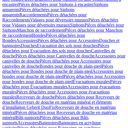
encastrer
Pièces détachées pour Siphons à encastrer
Siphons
apparents
Pièces détachées pour Siphons
apparents
Raccordements
Pièces détachées pour
Raccordements
Vidages pour déversoirs muraux
Pièces détachées
pour Vidages pour déversoirs muraux
Siphons
Pièces détachées pour
Siphons
Manchon de raccordement
Pièces détachées pour Manchon
de raccordement
Bondes
Pièces détachées pour
Bondes
Accessoires
Pièces détachées pour Accessoires
Douches et
baignoires
Douches
Evacuation des sols pour douches
Pièces
détachées pour Evacuation des sols pour douches
Canivelles de
douche
Pièces détachées pour Canivelles de douche
Accessoires pour
canivelles de douche
Pièces détachées pour Accessoires pour
canivelles de douche
Bondes pour douche de plain-pied
Pièces
détachées pour Bondes pour douche de plain-pied
Accessoires pour
bondes pour douche de plain-pied
Pièces détachées pour Accessoires
pour bondes pour douche de plain-pied
Évacuations murales
Pièces
détachées pour Évacuations murales
Accessoires pour évacuations
murales
Pièces détachées pour Accessoires pour évacuations
murales
Receveurs de douche
Pièces détachées pour Receveurs de
douche
Receveurs de douche en matériau minéral et éléments
d’installation Geberit DuoFix
Receveurs de douche en matériau
minéral
Pièces détachées pour Receveurs de douche en matériau
minéral
Bâti-supports
Pièces détachées pour Bâti-
supports
Accessoires
Baignoires
Baignoires en acrylique
sanitaire
Pièces détachées pour Baignoires en acrylique