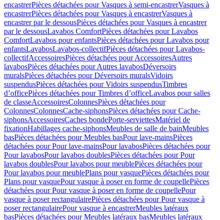
encastrer
Pièces détachées pour Vasques à semi-encastrer
Vasques à
encastrer
Pièces détachées pour Vasques à encastrer
Vasques à
encastrer par le dessous
Pièces détachées pour Vasques à encastrer
par le dessous
Lavabos Comfort
Pièces détachées pour Lavabos
Comfort
Lavabos pour enfants
Pièces détachées pour Lavabos pour
enfants
Lavabos
Lavabos-collectif
Pièces détachées pour Lavabos-
collectif
Accessoires
Pièces détachées pour Accessoires
Autres
lavabos
Pièces détachées pour Autres lavabos
Déversoirs
murals
Pièces détachées pour Déversoirs murals
Vidoirs
suspendus
Pièces détachées pour Vidoirs suspendus
Timbres
dʼoffice
Pièces détachées pour Timbres dʼoffice
Lavabos pour salles
de classe
Accessoires
Colonnes
Pièces détachées pour
Colonnes
Colonnes
Cache-siphons
Pièces détachées pour Cache-
siphons
Accessoires
Caches bonde
Porte-serviettes
Matériel de
fixation
Habillages cache-siphons
Meubles de salle de bain
Meubles
bas
Pièces détachées pour Meubles bas
Pour lave-mains
Pièces
détachées pour Pour lave-mains
Pour lavabos
Pièces détachées pour
Pour lavabos
Pour lavabos doubles
Pièces détachées pour Pour
lavabos doubles
Pour lavabos pour meuble
Pièces détachées pour
Pour lavabos pour meuble
Plans pour vasque
Pièces détachées pour
Plans pour vasque
Pour vasque à poser en forme de coupelle
Pièces
détachées pour Pour vasque à poser en forme de coupelle
Pour
vasque à poser rectangulaire
Pièces détachées pour Pour vasque à
poser rectangulaire
Pour vasque à encastrer
Meubles latéraux
bas
Pièces détachées pour Meubles latéraux bas
Meubles latéraux