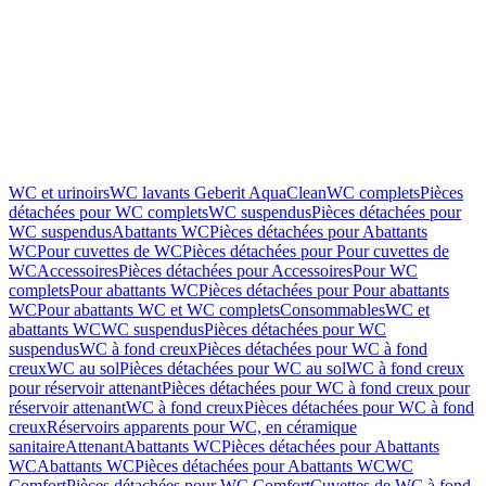
WC et urinoirs
WC lavants Geberit AquaClean
WC complets
Pièces
détachées pour WC complets
WC suspendus
Pièces détachées pour
WC suspendus
Abattants WC
Pièces détachées pour Abattants
WC
Pour cuvettes de WC
Pièces détachées pour Pour cuvettes de
WC
Accessoires
Pièces détachées pour Accessoires
Pour WC
complets
Pour abattants WC
Pièces détachées pour Pour abattants
WC
Pour abattants WC et WC complets
Consommables
WC et
abattants WC
WC suspendus
Pièces détachées pour WC
suspendus
WC à fond creux
Pièces détachées pour WC à fond
creux
WC au sol
Pièces détachées pour WC au sol
WC à fond creux
pour réservoir attenant
Pièces détachées pour WC à fond creux pour
réservoir attenant
WC à fond creux
Pièces détachées pour WC à fond
creux
Réservoirs apparents pour WC, en céramique
sanitaire
Attenant
Abattants WC
Pièces détachées pour Abattants
WC
Abattants WC
Pièces détachées pour Abattants WC
WC
Comfort
Pièces détachées pour WC Comfort
Cuvettes de WC à fond