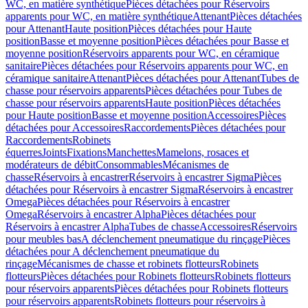
WC, en matière synthétique
Pièces détachées pour Réservoirs
apparents pour WC, en matière synthétique
Attenant
Pièces détachées
pour Attenant
Haute position
Pièces détachées pour Haute
position
Basse et moyenne position
Pièces détachées pour Basse et
moyenne position
Réservoirs apparents pour WC, en céramique
sanitaire
Pièces détachées pour Réservoirs apparents pour WC, en
céramique sanitaire
Attenant
Pièces détachées pour Attenant
Tubes de
chasse pour réservoirs apparents
Pièces détachées pour Tubes de
chasse pour réservoirs apparents
Haute position
Pièces détachées
pour Haute position
Basse et moyenne position
Accessoires
Pièces
détachées pour Accessoires
Raccordements
Pièces détachées pour
Raccordements
Robinets
équerres
Joints
Fixations
Manchettes
Mamelons, rosaces et
modérateurs de débit
Consommables
Mécanismes de
chasse
Réservoirs à encastrer
Réservoirs à encastrer Sigma
Pièces
détachées pour Réservoirs à encastrer Sigma
Réservoirs à encastrer
Omega
Pièces détachées pour Réservoirs à encastrer
Omega
Réservoirs à encastrer Alpha
Pièces détachées pour
Réservoirs à encastrer Alpha
Tubes de chasse
Accessoires
Réservoirs
pour meubles bas
A déclenchement pneumatique du rinçage
Pièces
détachées pour A déclenchement pneumatique du
rinçage
Mécanismes de chasse et robinets flotteurs
Robinets
flotteurs
Pièces détachées pour Robinets flotteurs
Robinets flotteurs
pour réservoirs apparents
Pièces détachées pour Robinets flotteurs
pour réservoirs apparents
Robinets flotteurs pour réservoirs à