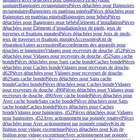
sanitaire
Baignoires rectangulaires
Pièces détachées pour Baignoires
rectangulaires
Baignoires en matériau minéral
Pièces détachées pour
Baignoires en matériau minéral
Baignoires pour bébés
Pièces
détachées pour Baignoires pour bébés
Éléments d’installation
Pièces
détachées pour Éléments d’installation
Jeux de pieds, jeux de
traverses et fixations murales
Pièces détachées pour Jeux de pieds,
jeux de traverses et fixations murales
Accessoires
Kits de
réparation
Autres accessoires
Raccordements des appareils pour
douches et baignoires
Vidages pour receveurs de douche, d52
Pièces
détachées pour Vidages pour receveurs de douche, d52
Sans cache
bonde
Pièces détachées pour Sans cache bonde
Caches bonde
Pièces
détachées pour Caches bonde
Vidages pour receveurs de douche,
d62
Pièces détachées pour Vidages pour receveurs de douche,
d62
Sans cache bonde
Pièces détachées pour Sans cache
bonde
Caches bonde
Pièces détachées pour Caches bonde
Vidages
pour receveurs de douche, d90
Pièces détachées pour Vidages pour
receveurs de douche, d90
Avec cache bonde
Pièces détachées pour
Avec cache bonde
Sans cache bonde
Pièces détachées pour Sans
cache bonde
Caches bonde
Pièces détachées pour Caches
bonde
Vidages pour baignoires, d52
Pièces détachées pour Vidages
pour baignoires, d52
Avec actionnement par poignée rotative
Pièces
détachées pour Avec actionnement par poignée rotative
Kits de
finition pour vidage excentrique
Pièces détachées pour Kits de
finition pour vidage excentrique
Avec actionnement par poignée