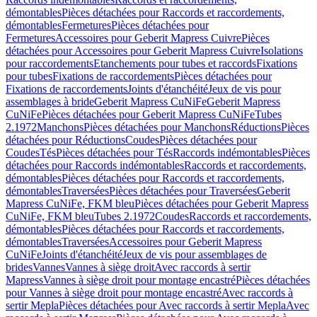
démontables
Pièces détachées pour Raccords et raccordements,
démontables
Fermetures
Pièces détachées pour
Fermetures
Accessoires pour Geberit Mapress Cuivre
Pièces
détachées pour Accessoires pour Geberit Mapress Cuivre
Isolations
pour raccordements
Etanchements pour tubes et raccords
Fixations
pour tubes
Fixations de raccordements
Pièces détachées pour
Fixations de raccordements
Joints d'étanchéité
Jeux de vis pour
assemblages à bride
Geberit Mapress CuNiFe
Geberit Mapress
CuNiFe
Pièces détachées pour Geberit Mapress CuNiFe
Tubes
2.1972
Manchons
Pièces détachées pour Manchons
Réductions
Pièces
détachées pour Réductions
Coudes
Pièces détachées pour
Coudes
Tés
Pièces détachées pour Tés
Raccords indémontables
Pièces
détachées pour Raccords indémontables
Raccords et raccordements,
démontables
Pièces détachées pour Raccords et raccordements,
démontables
Traversées
Pièces détachées pour Traversées
Geberit
Mapress CuNiFe, FKM bleu
Pièces détachées pour Geberit Mapress
CuNiFe, FKM bleu
Tubes 2.1972
Coudes
Raccords et raccordements,
démontables
Pièces détachées pour Raccords et raccordements,
démontables
Traversées
Accessoires pour Geberit Mapress
CuNiFe
Joints d'étanchéité
Jeux de vis pour assemblages de
brides
Vannes
Vannes à siège droit
Avec raccords à sertir
Mapress
Vannes à siège droit pour montage encastré
Pièces détachées
pour Vannes à siège droit pour montage encastré
Avec raccords à
sertir Mepla
Pièces détachées pour Avec raccords à sertir Mepla
Avec