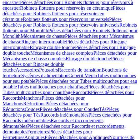
encastrer
Pièces détachées pour Robinets flotteurs pour réservoirs à
encastrer
Robinets flotteurs pour réservoirs en céramique
Pièces
détachées pour Robinets flotteurs pour réservoirs en
céramique
Robinets flotteurs pour réservoirs universels
Pièces
détachées pour Robinets flotteurs pour réservoirs universels
Robinets
flotteurs pour Monolith
Pièces détachées pour Robinets flotteurs pour
Monolith
Mécanismes de chasse
Pièces détachées pour Mécanismes
de chasse
Rinçage interrompable
Pièces détachées pour Rinçage
interrompable
Rinçage double touche
Pièces détachées pour Rinçage
double touche
Mécanismes de chasse complets
Pièces détachées pour
Mécanismes de chasse complets
Rinçage double touche
Pièces
détachées pour Rinçage double
touche
Accessoires
Poussoirs
Raccords de transition
Bouchons de
fermeture
Systèmes d'alimentation
Geberit Mepla
Tubes multicouches
pour eau potable
Pièces détachées pour Tubes multicouches pour eau
potable
Tubes multicouches pour chauffage
Pièces détachées pour
Tubes multicouches pour chauffage
Raccords
Pièces détachées pour
Raccords
Manchons
Pièces détachées pour
Manchons
Réductions
Pièces détachées pour
Réductions
Coudes
Pièces détachées pour Coudes
Tés
Pièces
détachées pour Tés
Raccords indémontables
Pièces détachées pour
Raccords indémontables
Raccords et raccordements,
démontables
Pièces détachées pour Raccords et raccordements,
démontables
Fermetures
Pièces détachées pour
Fermetures
Appliques
Pièces détachées pour Appliques
Nourrices de