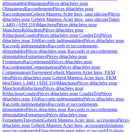
démontables
Obturateurs
Pièces détachées pour
Obturateurs
Raccordements
Pièces détachées pour
Raccordements
Geberit Mapress Acier Inox, sans silicone
Pièces
détachées pour Geberit Mapress Acier Inox, sans silicone
Tubes
1.4401 (AISI 316)
Manchons
Pièces détachées pour
Manchons
Réductions
Pièces détachées pour
Réductions
Coudes
Pièces détachées pour Coudes
Tés
Pièces
détachées pour Tés
Raccords indémontables
Pièces détachées pour
Raccords indémontables
Raccords et raccordements,
démontables
Pièces détachées pour Raccords et raccordements,
démontables
Fermetures
Pièces détachées pour
Fermetures
Raccordements
Pièces détachées pour
Raccordements
Compensateurs
Pièces détachées pour
Compensateurs
Traversées
Geberit Mapress Acier Inox, FKM
bleu
Pièces détachées pour Geberit Mapress Acier Inox, FKM
bleu
Tubes 1.4401 (AISI 316)
Manchons
Pièces détachées pour
Manchons
Réductions
Pièces détachées pour
Réductions
Coudes
Pièces détachées pour Coudes
Tés
Pièces
détachées pour Tés
Raccords indémontables
Pièces détachées pour
Raccords indémontables
Raccords et raccordements,
démontables
Pièces détachées pour Raccords et raccordements,
démontables
Fermetures
Pièces détachées pour
Fermetures
Traversées
Geberit Mapress Acier Inox, accessoires
Pièces
détachées pour Geberit Mapress Acier Inox, accessoires
Isolations
pour raccordements
Etanchements pour tubes et raccords
Fixations