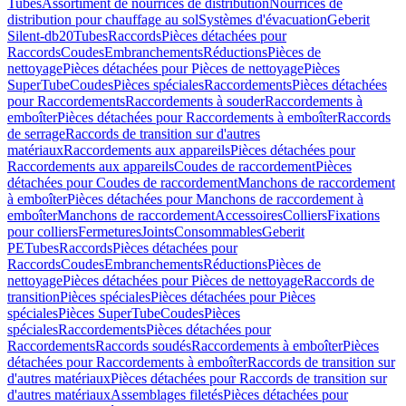
Tubes
Assortiment de nourrices de distribution
Nourrices de
distribution pour chauffage au sol
Systèmes d'évacuation
Geberit
Silent-db20
Tubes
Raccords
Pièces détachées pour
Raccords
Coudes
Embranchements
Réductions
Pièces de
nettoyage
Pièces détachées pour Pièces de nettoyage
Pièces
SuperTube
Coudes
Pièces spéciales
Raccordements
Pièces détachées
pour Raccordements
Raccordements à souder
Raccordements à
emboîter
Pièces détachées pour Raccordements à emboîter
Raccords
de serrage
Raccords de transition sur d'autres
matériaux
Raccordements aux appareils
Pièces détachées pour
Raccordements aux appareils
Coudes de raccordement
Pièces
détachées pour Coudes de raccordement
Manchons de raccordement
à emboîter
Pièces détachées pour Manchons de raccordement à
emboîter
Manchons de raccordement
Accessoires
Colliers
Fixations
pour colliers
Fermetures
Joints
Consommables
Geberit
PE
Tubes
Raccords
Pièces détachées pour
Raccords
Coudes
Embranchements
Réductions
Pièces de
nettoyage
Pièces détachées pour Pièces de nettoyage
Raccords de
transition
Pièces spéciales
Pièces détachées pour Pièces
spéciales
Pièces SuperTube
Coudes
Pièces
spéciales
Raccordements
Pièces détachées pour
Raccordements
Raccords soudés
Raccordements à emboîter
Pièces
détachées pour Raccordements à emboîter
Raccords de transition sur
d'autres matériaux
Pièces détachées pour Raccords de transition sur
d'autres matériaux
Assemblages filetés
Pièces détachées pour