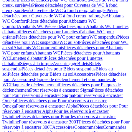
creux, surélevés
Pièces détachées pour Cuvettes de WC à fond
creux, surélevés
Cuvettes de WC à fond creux, rallongés
Pièces
détachées pour Cuvettes de WC à fond creux, rallongés
Abbatants
WC Comfort
Pièces détachées pour Abbatants WC
Comfort
Abattants WC
Pièces détachées pour Abattants WC
Lunettes
d'abattant
Pièces détachées pour Lunettes d'abattant
WC pour
enfants
Pièces détachées pour WC pour enfants
WC suspendus
Pièces
détachées pour WC suspendus
WC au sol
Pièces détachées pour WC
au sol
Abattants WC pour enfants
Pièces détachées pour Abattants
WC pour enfants
Abattants WC
Pièces détachées pour Abattants
WC
Lunettes d'abattant
Pièces détachées pour Lunettes
d'abattant
Sièges à la turque
Avec rinçage
Bidets
Bidets
suspendus
Pièces détachées pour Bidets suspendus
Bidets au
sol
Pièces détachées pour Bidets au sol
Accessoires
Pièces détachées
pour Accessoires
Plaques de déclenchement et commandes de
WC
Plaques de déclenchement
Pièces détachées pour Plaques de
déclenchement
Pour réservoirs à encastrer Sigma
Pièces détachées
pour Pour réservoirs à encastrer Sigma
Pour réservoirs à encastrer
Omega
Pièces détachées pour Pour réservoirs à encastrer
Omega
Pour réservoirs à encastrer Alpha
Pièces détachées pour Pour
réservoirs à encastrer Alpha
Pour les réservoirs à encastrer
Twinline
Pièces détachées pour Pour les réservoirs à encastrer
Twinline
Pour réservoirs à encastrer 300T
Pièces détachées pour Pour
réservoirs à encastrer 300T
Accessoires
Consommables
Commandes