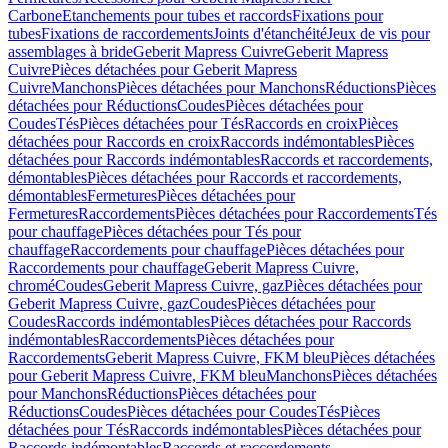
Carbone
Etanchements pour tubes et raccords
Fixations pour
tubes
Fixations de raccordements
Joints d'étanchéité
Jeux de vis pour
assemblages à bride
Geberit Mapress Cuivre
Geberit Mapress
Cuivre
Pièces détachées pour Geberit Mapress
Cuivre
Manchons
Pièces détachées pour Manchons
Réductions
Pièces
détachées pour Réductions
Coudes
Pièces détachées pour
Coudes
Tés
Pièces détachées pour Tés
Raccords en croix
Pièces
détachées pour Raccords en croix
Raccords indémontables
Pièces
détachées pour Raccords indémontables
Raccords et raccordements,
démontables
Pièces détachées pour Raccords et raccordements,
démontables
Fermetures
Pièces détachées pour
Fermetures
Raccordements
Pièces détachées pour Raccordements
Tés
pour chauffage
Pièces détachées pour Tés pour
chauffage
Raccordements pour chauffage
Pièces détachées pour
Raccordements pour chauffage
Geberit Mapress Cuivre,
chromé
Coudes
Geberit Mapress Cuivre, gaz
Pièces détachées pour
Geberit Mapress Cuivre, gaz
Coudes
Pièces détachées pour
Coudes
Raccords indémontables
Pièces détachées pour Raccords
indémontables
Raccordements
Pièces détachées pour
Raccordements
Geberit Mapress Cuivre, FKM bleu
Pièces détachées
pour Geberit Mapress Cuivre, FKM bleu
Manchons
Pièces détachées
pour Manchons
Réductions
Pièces détachées pour
Réductions
Coudes
Pièces détachées pour Coudes
Tés
Pièces
détachées pour Tés
Raccords indémontables
Pièces détachées pour
Raccords indémontables
Raccords et raccordements,