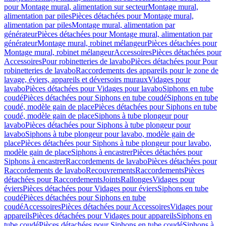
pour Montage mural, alimentation sur secteur
Montage mural,
alimentation par piles
Pièces détachées pour Montage mural,
alimentation par piles
Montage mural, alimentation par
générateur
Pièces détachées pour Montage mural, alimentation par
générateur
Montage mural, robinet mélangeur
Pièces détachées pour
Montage mural, robinet mélangeur
Accessoires
Pièces détachées pour
Accessoires
Pour robinetteries de lavabo
Pièces détachées pour Pour
robinetteries de lavabo
Raccordements des appareils pour le zone de
lavage, éviers, appareils et déversoirs muraux
Vidages pour
lavabo
Pièces détachées pour Vidages pour lavabo
Siphons en tube
coudé
Pièces détachées pour Siphons en tube coudé
Siphons en tube
coudé, modèle gain de place
Pièces détachées pour Siphons en tube
coudé, modèle gain de place
Siphons à tube plongeur pour
lavabo
Pièces détachées pour Siphons à tube plongeur pour
lavabo
Siphons à tube plongeur pour lavabo, modèle gain de
place
Pièces détachées pour Siphons à tube plongeur pour lavabo,
modèle gain de place
Siphons à encastrer
Pièces détachées pour
Siphons à encastrer
Raccordements de lavabo
Pièces détachées pour
Raccordements de lavabo
Recouvrements
Raccordements
Pièces
détachées pour Raccordements
Joints
Rallonges
Vidages pour
éviers
Pièces détachées pour Vidages pour éviers
Siphons en tube
coudé
Pièces détachées pour Siphons en tube
coudé
Accessoires
Pièces détachées pour Accessoires
Vidages pour
appareils
Pièces détachées pour Vidages pour appareils
Siphons en
tube coudé
Pièces détachées pour Siphons en tube coudé
Siphons à