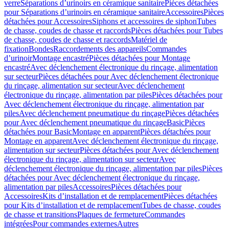
verre
Séparations d’urinoirs en céramique sanitaire
Pièces détachées
pour Séparations d’urinoirs en céramique sanitaire
Accessoires
Pièces
détachées pour Accessoires
Siphons et accessoires de siphon
Tubes
de chasse, coudes de chasse et raccords
Pièces détachées pour Tubes
de chasse, coudes de chasse et raccords
Matériel de
fixation
Bondes
Raccordements des appareils
Commandes
dʼurinoir
Montage encastré
Pièces détachées pour Montage
encastré
Avec déclenchement électronique du rinçage, alimentation
sur secteur
Pièces détachées pour Avec déclenchement électronique
du rinçage, alimentation sur secteur
Avec déclenchement
électronique du rinçage, alimentation par piles
Pièces détachées pour
Avec déclenchement électronique du rinçage, alimentation par
piles
Avec déclenchement pneumatique du rinçage
Pièces détachées
pour Avec déclenchement pneumatique du rinçage
Basic
Pièces
détachées pour Basic
Montage en apparent
Pièces détachées pour
Montage en apparent
Avec déclenchement électronique du rinçage,
alimentation sur secteur
Pièces détachées pour Avec déclenchement
électronique du rinçage, alimentation sur secteur
Avec
déclenchement électronique du rinçage, alimentation par piles
Pièces
détachées pour Avec déclenchement électronique du rinçage,
alimentation par piles
Accessoires
Pièces détachées pour
Accessoires
Kits d’installation et de remplacement
Pièces détachées
pour Kits d’installation et de remplacement
Tubes de chasse, coudes
de chasse et transitions
Plaques de fermeture
Commandes
intégrées
Pour commandes externes
Autres