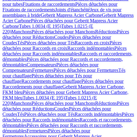
pour tubes
Fixations de raccordements
Pièces détachées pour
Fixations de raccordements
Joints d'étanchéité
Jeux de vis pour
assemblages à bride
Geberit Mapress Acier Carbone
Geberit Mapress
Acier Carbone
Pièces détachées pour Geberit Mapress Acier
Carbone
Tubes 1.0034 (E 195)
Tubes 1.0215 (E
220)
Manchons
Pièces détachées pour Manchons
Réductions
Pièces
détachées pour Réductions
Coudes
Pièces détachées pour
Coudes
Tés
Pièces détachées pour Tés
Raccords en croix
Pièces
détachées pour Raccords en croix
Raccords indémontables
Pièces
détachées pour Raccords indémontables
Raccords et raccordements,
démontables
Pièces détachées pour Raccords et raccordements,
démontables
Compensateurs
Pièces détachées pour
Compensateurs
Fermetures
Pièces détachées pour Fermetures
Tés
pour chauffage
Pièces détachées pour Tés pour
chauffage
Raccordements pour chauffage
Pièces détachées pour
Raccordements pour chauffage
Geberit Mapress Acier Carbone,
FKM bleu
Pièces détachées pour Geberit Mapress Acier Carbone,
FKM bleu
Tubes 1.0034 (E 195)
Tubes 1.0215 (E
220)
Manchons
Pièces détachées pour Manchons
Réductions
Pièces
détachées pour Réductions
Coudes
Pièces détachées pour
Coudes
Tés
Pièces détachées pour Tés
Raccords indémontables
Pièces
détachées pour Raccords indémontables
Raccords et raccordements,
démontables
Pièces détachées pour Raccords et raccordements,
démontables
Fermetures
Pièces détachées pour
Fermetures
Accessoires pour Geberit Mapress Acier