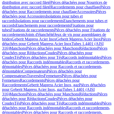
distribution avec raccord fileté
Pièces détachées pour Nourrices de
distribution avec raccord fileté
Raccordements pour chauffage
Pièces
détachées pour Raccordements pour chauffage
Accessoires
Pièces
détachées pour Accessoires
Isolations pour tubes et
raccords
Isolations pour raccordements
Etanchements pour tubes et
raccords
Etanchements pour raccordements
Fixations pour
tubes
Fixations de raccordements
Pièces détachées pour Fixations de
raccordements
Joints d'étanchéité
Jeux de vis pour assemblages de
brides
Geberit Mapress Acier Inox
Geberit Mapress Acier Inox
Pièces
détachées pour Geberit Mapress Acier Inox
Tubes 1.4401 (AISI
316)
Manchons
Pièces détachées pour Manchons
Réductions
Pièces
détachées pour Réductions
Coudes
Pièces détachées pour
Coudes
Tés
Pièces détachées pour Tés
Raccords indémontables
Pièces
détachées pour Raccords indémontables
Raccords et raccordements,
démontables
Pièces détachées pour Raccords et raccordements,
démontables
Compensateurs
Pièces détachées pour
Compensateurs
Traversées
Fermetures
Pièces détachées pour
Fermetures
Raccordements
Pièces détachées pour
Raccordements
Geberit Mapress Acier Inox, gaz
Pièces détachées
pour Geberit Mapress Acier Inox, gaz
Tubes 1.4401 (AISI
316)
Manchons
Pièces détachées pour Manchons
Réductions
Pièces
détachées pour Réductions
Coudes
Pièces détachées pour
Coudes
Tés
Pièces détachées pour Tés
Raccords indémontables
Pièces
détachées pour Raccords indémontables
Raccords et raccordements,
démontables
Pièces détachées pour Raccords et raccordements,