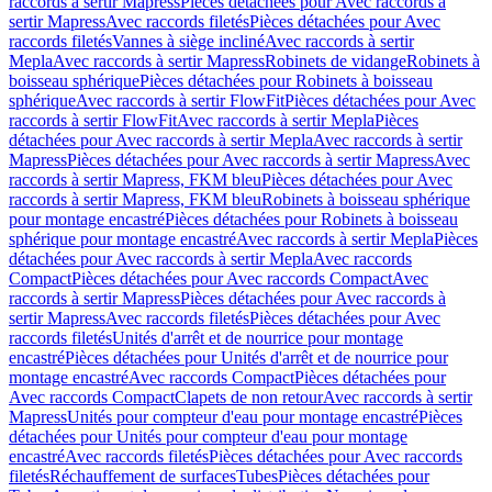
raccords à sertir Mapress
Pièces détachées pour Avec raccords à
sertir Mapress
Avec raccords filetés
Pièces détachées pour Avec
raccords filetés
Vannes à siège incliné
Avec raccords à sertir
Mepla
Avec raccords à sertir Mapress
Robinets de vidange
Robinets à
boisseau sphérique
Pièces détachées pour Robinets à boisseau
sphérique
Avec raccords à sertir FlowFit
Pièces détachées pour Avec
raccords à sertir FlowFit
Avec raccords à sertir Mepla
Pièces
détachées pour Avec raccords à sertir Mepla
Avec raccords à sertir
Mapress
Pièces détachées pour Avec raccords à sertir Mapress
Avec
raccords à sertir Mapress, FKM bleu
Pièces détachées pour Avec
raccords à sertir Mapress, FKM bleu
Robinets à boisseau sphérique
pour montage encastré
Pièces détachées pour Robinets à boisseau
sphérique pour montage encastré
Avec raccords à sertir Mepla
Pièces
détachées pour Avec raccords à sertir Mepla
Avec raccords
Compact
Pièces détachées pour Avec raccords Compact
Avec
raccords à sertir Mapress
Pièces détachées pour Avec raccords à
sertir Mapress
Avec raccords filetés
Pièces détachées pour Avec
raccords filetés
Unités d'arrêt et de nourrice pour montage
encastré
Pièces détachées pour Unités d'arrêt et de nourrice pour
montage encastré
Avec raccords Compact
Pièces détachées pour
Avec raccords Compact
Clapets de non retour
Avec raccords à sertir
Mapress
Unités pour compteur d'eau pour montage encastré
Pièces
détachées pour Unités pour compteur d'eau pour montage
encastré
Avec raccords filetés
Pièces détachées pour Avec raccords
filetés
Réchauffement de surfaces
Tubes
Pièces détachées pour