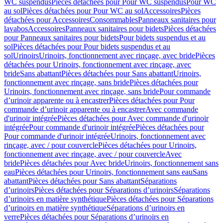
WC suspendus
Pièces détachées pour Pour WC suspendus
Pour WC
au sol
Pièces détachées pour Pour WC au sol
Accessoires
Pièces
détachées pour Accessoires
Consommables
Panneaux sanitaires pour
lavabos
Accessoires
Panneaux sanitaires pour bidets
Pièces détachées
pour Panneaux sanitaires pour bidets
Pour bidets suspendus et au
sol
Pièces détachées pour Pour bidets suspendus et au
sol
Urinoirs
Urinoirs, fonctionnement avec rinçage, avec bride
Pièces
détachées pour Urinoirs, fonctionnement avec rinçage, avec
bride
Sans abattant
Pièces détachées pour Sans abattant
Urinoirs,
fonctionnement avec rinçage, sans bride
Pièces détachées pour
Urinoirs, fonctionnement avec rinçage, sans bride
Pour commande
d’urinoir apparente ou à encastrer
Pièces détachées pour Pour
commande d’urinoir apparente ou à encastrer
Avec commande
d'urinoir intégrée
Pièces détachées pour Avec commande d'urinoir
intégrée
Pour commande d'urinoir intégrée
Pièces détachées pour
Pour commande d'urinoir intégrée
Urinoirs, fonctionnement avec
rinçage, avec / pour couvercle
Pièces détachées pour Urinoirs,
fonctionnement avec rinçage, avec / pour couvercle
Avec
bride
Pièces détachées pour Avec bride
Urinoirs, fonctionnement sans
eau
Pièces détachées pour Urinoirs, fonctionnement sans eau
Sans
abattant
Pièces détachées pour Sans abattant
Séparations
d’urinoirs
Pièces détachées pour Séparations d’urinoirs
Séparations
d’urinoirs en matière synthétique
Pièces détachées pour Séparations
d’urinoirs en matière synthétique
Séparations d’urinoirs en
verre
Pièces détachées pour Séparations d’urinoirs en