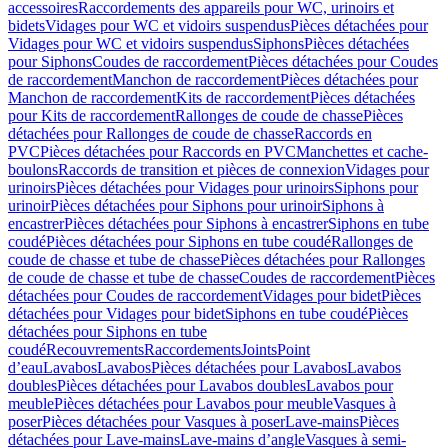
accessoires
Raccordements des appareils pour WC, urinoirs et
bidets
Vidages pour WC et vidoirs suspendus
Pièces détachées pour
Vidages pour WC et vidoirs suspendus
Siphons
Pièces détachées
pour Siphons
Coudes de raccordement
Pièces détachées pour Coudes
de raccordement
Manchon de raccordement
Pièces détachées pour
Manchon de raccordement
Kits de raccordement
Pièces détachées
pour Kits de raccordement
Rallonges de coude de chasse
Pièces
détachées pour Rallonges de coude de chasse
Raccords en
PVC
Pièces détachées pour Raccords en PVC
Manchettes et cache-
boulons
Raccords de transition et pièces de connexion
Vidages pour
urinoirs
Pièces détachées pour Vidages pour urinoirs
Siphons pour
urinoir
Pièces détachées pour Siphons pour urinoir
Siphons à
encastrer
Pièces détachées pour Siphons à encastrer
Siphons en tube
coudé
Pièces détachées pour Siphons en tube coudé
Rallonges de
coude de chasse et tube de chasse
Pièces détachées pour Rallonges
de coude de chasse et tube de chasse
Coudes de raccordement
Pièces
détachées pour Coudes de raccordement
Vidages pour bidet
Pièces
détachées pour Vidages pour bidet
Siphons en tube coudé
Pièces
détachées pour Siphons en tube
coudé
Recouvrements
Raccordements
Joints
Point
d’eau
Lavabos
Lavabos
Pièces détachées pour Lavabos
Lavabos
doubles
Pièces détachées pour Lavabos doubles
Lavabos pour
meuble
Pièces détachées pour Lavabos pour meuble
Vasques à
poser
Pièces détachées pour Vasques à poser
Lave-mains
Pièces
détachées pour Lave-mains
Lave-mains d’angle
Vasques à semi-