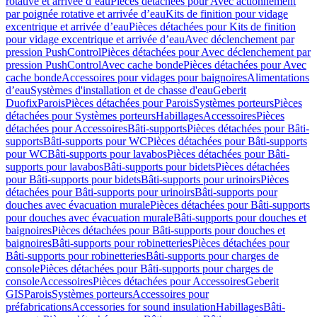
rotative et arrivée d’eau
Pièces détachées pour Avec actionnement
par poignée rotative et arrivée d’eau
Kits de finition pour vidage
excentrique et arrivée d’eau
Pièces détachées pour Kits de finition
pour vidage excentrique et arrivée d’eau
Avec déclenchement par
pression PushControl
Pièces détachées pour Avec déclenchement par
pression PushControl
Avec cache bonde
Pièces détachées pour Avec
cache bonde
Accessoires pour vidages pour baignoires
Alimentations
d’eau
Systèmes d'installation et de chasse d'eau
Geberit
Duofix
Parois
Pièces détachées pour Parois
Systèmes porteurs
Pièces
détachées pour Systèmes porteurs
Habillages
Accessoires
Pièces
détachées pour Accessoires
Bâti-supports
Pièces détachées pour Bâti-
supports
Bâti-supports pour WC
Pièces détachées pour Bâti-supports
pour WC
Bâti-supports pour lavabos
Pièces détachées pour Bâti-
supports pour lavabos
Bâti-supports pour bidets
Pièces détachées
pour Bâti-supports pour bidets
Bâti-supports pour urinoirs
Pièces
détachées pour Bâti-supports pour urinoirs
Bâti-supports pour
douches avec évacuation murale
Pièces détachées pour Bâti-supports
pour douches avec évacuation murale
Bâti-supports pour douches et
baignoires
Pièces détachées pour Bâti-supports pour douches et
baignoires
Bâti-supports pour robinetteries
Pièces détachées pour
Bâti-supports pour robinetteries
Bâti-supports pour charges de
console
Pièces détachées pour Bâti-supports pour charges de
console
Accessoires
Pièces détachées pour Accessoires
Geberit
GIS
Parois
Systèmes porteurs
Accessoires pour
préfabrications
Accessories for sound insulation
Habillages
Bâti-