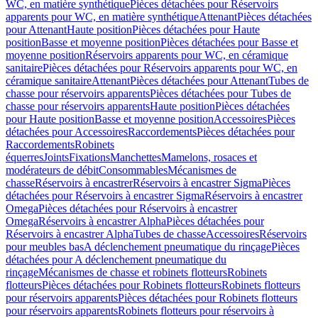
WC, en matière synthétique
Pièces détachées pour Réservoirs
apparents pour WC, en matière synthétique
Attenant
Pièces détachées
pour Attenant
Haute position
Pièces détachées pour Haute
position
Basse et moyenne position
Pièces détachées pour Basse et
moyenne position
Réservoirs apparents pour WC, en céramique
sanitaire
Pièces détachées pour Réservoirs apparents pour WC, en
céramique sanitaire
Attenant
Pièces détachées pour Attenant
Tubes de
chasse pour réservoirs apparents
Pièces détachées pour Tubes de
chasse pour réservoirs apparents
Haute position
Pièces détachées
pour Haute position
Basse et moyenne position
Accessoires
Pièces
détachées pour Accessoires
Raccordements
Pièces détachées pour
Raccordements
Robinets
équerres
Joints
Fixations
Manchettes
Mamelons, rosaces et
modérateurs de débit
Consommables
Mécanismes de
chasse
Réservoirs à encastrer
Réservoirs à encastrer Sigma
Pièces
détachées pour Réservoirs à encastrer Sigma
Réservoirs à encastrer
Omega
Pièces détachées pour Réservoirs à encastrer
Omega
Réservoirs à encastrer Alpha
Pièces détachées pour
Réservoirs à encastrer Alpha
Tubes de chasse
Accessoires
Réservoirs
pour meubles bas
A déclenchement pneumatique du rinçage
Pièces
détachées pour A déclenchement pneumatique du
rinçage
Mécanismes de chasse et robinets flotteurs
Robinets
flotteurs
Pièces détachées pour Robinets flotteurs
Robinets flotteurs
pour réservoirs apparents
Pièces détachées pour Robinets flotteurs
pour réservoirs apparents
Robinets flotteurs pour réservoirs à