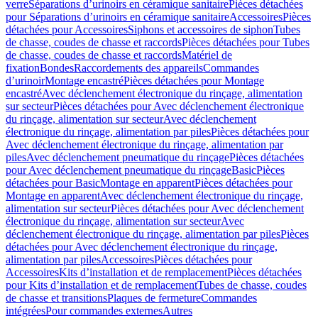
verre
Séparations d’urinoirs en céramique sanitaire
Pièces détachées
pour Séparations d’urinoirs en céramique sanitaire
Accessoires
Pièces
détachées pour Accessoires
Siphons et accessoires de siphon
Tubes
de chasse, coudes de chasse et raccords
Pièces détachées pour Tubes
de chasse, coudes de chasse et raccords
Matériel de
fixation
Bondes
Raccordements des appareils
Commandes
dʼurinoir
Montage encastré
Pièces détachées pour Montage
encastré
Avec déclenchement électronique du rinçage, alimentation
sur secteur
Pièces détachées pour Avec déclenchement électronique
du rinçage, alimentation sur secteur
Avec déclenchement
électronique du rinçage, alimentation par piles
Pièces détachées pour
Avec déclenchement électronique du rinçage, alimentation par
piles
Avec déclenchement pneumatique du rinçage
Pièces détachées
pour Avec déclenchement pneumatique du rinçage
Basic
Pièces
détachées pour Basic
Montage en apparent
Pièces détachées pour
Montage en apparent
Avec déclenchement électronique du rinçage,
alimentation sur secteur
Pièces détachées pour Avec déclenchement
électronique du rinçage, alimentation sur secteur
Avec
déclenchement électronique du rinçage, alimentation par piles
Pièces
détachées pour Avec déclenchement électronique du rinçage,
alimentation par piles
Accessoires
Pièces détachées pour
Accessoires
Kits d’installation et de remplacement
Pièces détachées
pour Kits d’installation et de remplacement
Tubes de chasse, coudes
de chasse et transitions
Plaques de fermeture
Commandes
intégrées
Pour commandes externes
Autres