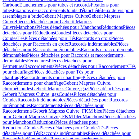
Carbone
Etanchements pour tubes et raccords
Fixations pour
tubes
Fixations de raccordements
Joints d'étanchéité
Jeux de vis pour
assemblages à bride
Geberit Mapress Cuivre
Geberit Mapress
Cuivre
Pièces détachées pour Geberit Mapress
Cuivre
Manchons
Pièces détachées pour Manchons
Réductions
Pièces
détachées pour Réductions
Coudes
Pièces détachées pour
Coudes
Tés
Pièces détachées pour Tés
Raccords en croix
Pièces
détachées pour Raccords en croix
Raccords indémontables
Pièces
détachées pour Raccords indémontables
Raccords et raccordements,
démontables
Pièces détachées pour Raccords et raccordements,
démontables
Fermetures
Pièces détachées pour
Fermetures
Raccordements
Pièces détachées pour Raccordements
Tés
pour chauffage
Pièces détachées pour Tés pour
chauffage
Raccordements pour chauffage
Pièces détachées pour
Raccordements pour chauffage
Geberit Mapress Cuivre,
chromé
Coudes
Geberit Mapress Cuivre, gaz
Pièces détachées pour
Geberit Mapress Cuivre, gaz
Coudes
Pièces détachées pour
Coudes
Raccords indémontables
Pièces détachées pour Raccords
indémontables
Raccordements
Pièces détachées pour
Raccordements
Geberit Mapress Cuivre, FKM bleu
Pièces détachées
pour Geberit Mapress Cuivre, FKM bleu
Manchons
Pièces détachées
pour Manchons
Réductions
Pièces détachées pour
Réductions
Coudes
Pièces détachées pour Coudes
Tés
Pièces
détachées pour Tés
Raccords indémontables
Pièces détachées pour
Raccords indémontables
Raccords et raccordements,