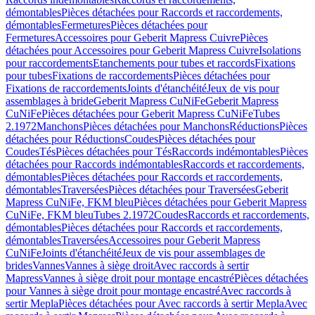
démontables
Pièces détachées pour Raccords et raccordements,
démontables
Fermetures
Pièces détachées pour
Fermetures
Accessoires pour Geberit Mapress Cuivre
Pièces
détachées pour Accessoires pour Geberit Mapress Cuivre
Isolations
pour raccordements
Etanchements pour tubes et raccords
Fixations
pour tubes
Fixations de raccordements
Pièces détachées pour
Fixations de raccordements
Joints d'étanchéité
Jeux de vis pour
assemblages à bride
Geberit Mapress CuNiFe
Geberit Mapress
CuNiFe
Pièces détachées pour Geberit Mapress CuNiFe
Tubes
2.1972
Manchons
Pièces détachées pour Manchons
Réductions
Pièces
détachées pour Réductions
Coudes
Pièces détachées pour
Coudes
Tés
Pièces détachées pour Tés
Raccords indémontables
Pièces
détachées pour Raccords indémontables
Raccords et raccordements,
démontables
Pièces détachées pour Raccords et raccordements,
démontables
Traversées
Pièces détachées pour Traversées
Geberit
Mapress CuNiFe, FKM bleu
Pièces détachées pour Geberit Mapress
CuNiFe, FKM bleu
Tubes 2.1972
Coudes
Raccords et raccordements,
démontables
Pièces détachées pour Raccords et raccordements,
démontables
Traversées
Accessoires pour Geberit Mapress
CuNiFe
Joints d'étanchéité
Jeux de vis pour assemblages de
brides
Vannes
Vannes à siège droit
Avec raccords à sertir
Mapress
Vannes à siège droit pour montage encastré
Pièces détachées
pour Vannes à siège droit pour montage encastré
Avec raccords à
sertir Mepla
Pièces détachées pour Avec raccords à sertir Mepla
Avec