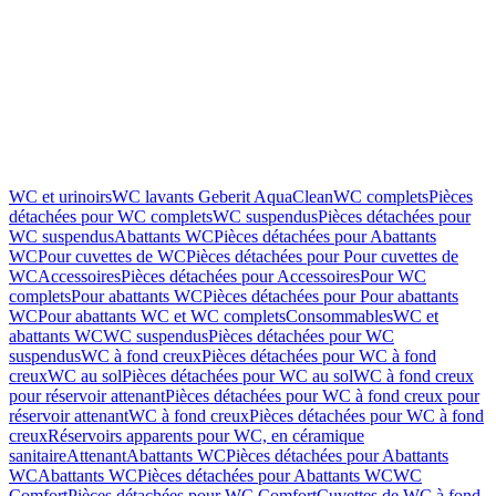
WC et urinoirs
WC lavants Geberit AquaClean
WC complets
Pièces
détachées pour WC complets
WC suspendus
Pièces détachées pour
WC suspendus
Abattants WC
Pièces détachées pour Abattants
WC
Pour cuvettes de WC
Pièces détachées pour Pour cuvettes de
WC
Accessoires
Pièces détachées pour Accessoires
Pour WC
complets
Pour abattants WC
Pièces détachées pour Pour abattants
WC
Pour abattants WC et WC complets
Consommables
WC et
abattants WC
WC suspendus
Pièces détachées pour WC
suspendus
WC à fond creux
Pièces détachées pour WC à fond
creux
WC au sol
Pièces détachées pour WC au sol
WC à fond creux
pour réservoir attenant
Pièces détachées pour WC à fond creux pour
réservoir attenant
WC à fond creux
Pièces détachées pour WC à fond
creux
Réservoirs apparents pour WC, en céramique
sanitaire
Attenant
Abattants WC
Pièces détachées pour Abattants
WC
Abattants WC
Pièces détachées pour Abattants WC
WC
Comfort
Pièces détachées pour WC Comfort
Cuvettes de WC à fond