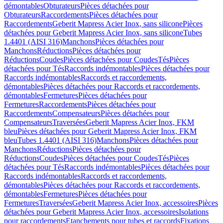
démontables
Obturateurs
Pièces détachées pour
Obturateurs
Raccordements
Pièces détachées pour
Raccordements
Geberit Mapress Acier Inox, sans silicone
Pièces
détachées pour Geberit Mapress Acier Inox, sans silicone
Tubes
1.4401 (AISI 316)
Manchons
Pièces détachées pour
Manchons
Réductions
Pièces détachées pour
Réductions
Coudes
Pièces détachées pour Coudes
Tés
Pièces
détachées pour Tés
Raccords indémontables
Pièces détachées pour
Raccords indémontables
Raccords et raccordements,
démontables
Pièces détachées pour Raccords et raccordements,
démontables
Fermetures
Pièces détachées pour
Fermetures
Raccordements
Pièces détachées pour
Raccordements
Compensateurs
Pièces détachées pour
Compensateurs
Traversées
Geberit Mapress Acier Inox, FKM
bleu
Pièces détachées pour Geberit Mapress Acier Inox, FKM
bleu
Tubes 1.4401 (AISI 316)
Manchons
Pièces détachées pour
Manchons
Réductions
Pièces détachées pour
Réductions
Coudes
Pièces détachées pour Coudes
Tés
Pièces
détachées pour Tés
Raccords indémontables
Pièces détachées pour
Raccords indémontables
Raccords et raccordements,
démontables
Pièces détachées pour Raccords et raccordements,
démontables
Fermetures
Pièces détachées pour
Fermetures
Traversées
Geberit Mapress Acier Inox, accessoires
Pièces
détachées pour Geberit Mapress Acier Inox, accessoires
Isolations
pour raccordements
Etanchements pour tubes et raccords
Fixations