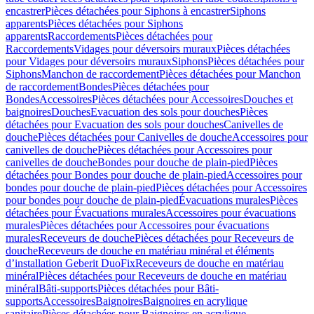
encastrer
Pièces détachées pour Siphons à encastrer
Siphons
apparents
Pièces détachées pour Siphons
apparents
Raccordements
Pièces détachées pour
Raccordements
Vidages pour déversoirs muraux
Pièces détachées
pour Vidages pour déversoirs muraux
Siphons
Pièces détachées pour
Siphons
Manchon de raccordement
Pièces détachées pour Manchon
de raccordement
Bondes
Pièces détachées pour
Bondes
Accessoires
Pièces détachées pour Accessoires
Douches et
baignoires
Douches
Evacuation des sols pour douches
Pièces
détachées pour Evacuation des sols pour douches
Canivelles de
douche
Pièces détachées pour Canivelles de douche
Accessoires pour
canivelles de douche
Pièces détachées pour Accessoires pour
canivelles de douche
Bondes pour douche de plain-pied
Pièces
détachées pour Bondes pour douche de plain-pied
Accessoires pour
bondes pour douche de plain-pied
Pièces détachées pour Accessoires
pour bondes pour douche de plain-pied
Évacuations murales
Pièces
détachées pour Évacuations murales
Accessoires pour évacuations
murales
Pièces détachées pour Accessoires pour évacuations
murales
Receveurs de douche
Pièces détachées pour Receveurs de
douche
Receveurs de douche en matériau minéral et éléments
d’installation Geberit DuoFix
Receveurs de douche en matériau
minéral
Pièces détachées pour Receveurs de douche en matériau
minéral
Bâti-supports
Pièces détachées pour Bâti-
supports
Accessoires
Baignoires
Baignoires en acrylique
sanitaire
Pièces détachées pour Baignoires en acrylique