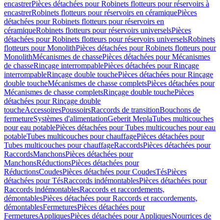
encastrer
Pièces détachées pour Robinets flotteurs pour réservoirs à
encastrer
Robinets flotteurs pour réservoirs en céramique
Pièces
détachées pour Robinets flotteurs pour réservoirs en
céramique
Robinets flotteurs pour réservoirs universels
Pièces
détachées pour Robinets flotteurs pour réservoirs universels
Robinets
flotteurs pour Monolith
Pièces détachées pour Robinets flotteurs pour
Monolith
Mécanismes de chasse
Pièces détachées pour Mécanismes
de chasse
Rinçage interrompable
Pièces détachées pour Rinçage
interrompable
Rinçage double touche
Pièces détachées pour Rinçage
double touche
Mécanismes de chasse complets
Pièces détachées pour
Mécanismes de chasse complets
Rinçage double touche
Pièces
détachées pour Rinçage double
touche
Accessoires
Poussoirs
Raccords de transition
Bouchons de
fermeture
Systèmes d'alimentation
Geberit Mepla
Tubes multicouches
pour eau potable
Pièces détachées pour Tubes multicouches pour eau
potable
Tubes multicouches pour chauffage
Pièces détachées pour
Tubes multicouches pour chauffage
Raccords
Pièces détachées pour
Raccords
Manchons
Pièces détachées pour
Manchons
Réductions
Pièces détachées pour
Réductions
Coudes
Pièces détachées pour Coudes
Tés
Pièces
détachées pour Tés
Raccords indémontables
Pièces détachées pour
Raccords indémontables
Raccords et raccordements,
démontables
Pièces détachées pour Raccords et raccordements,
démontables
Fermetures
Pièces détachées pour
Fermetures
Appliques
Pièces détachées pour Appliques
Nourrices de