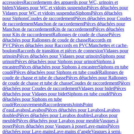
accessoires
Raccordements des appareils pour WC, urinoirs et
bidets
Vidages pour WC et vidoirs suspendus
Pièces détachées pour
Vidages pour WC et vidoirs suspendus
Siphons
Pièces détachées
pour Siphons
Coudes de raccordement
Pièces détachées pour Coudes
de raccordement
Manchon de raccordement
Pièces détachées pour
Manchon de raccordement
Kits de raccordement
Pièces détachées
pour Kits de raccordement
Rallonges de coude de chasse
Pièces
détachées pour Rallonges de coude de chasse
Raccords en
PVC
Pièces détachées pour Raccords en PVC
Manchettes et cache-
boulons
Raccords de transition et pièces de connexion
Vidages pour
urinoirs
Pièces détachées pour Vidages pour urinoirs
Siphons pour
urinoir
Pièces détachées pour Siphons pour urinoir
Siphons à
encastrer
Pièces détachées pour Siphons à encastrer
Siphons en tube
coudé
Pièces détachées pour Siphons en tube coudé
Rallonges de
coude de chasse et tube de chasse
Pièces détachées pour Rallonges
de coude de chasse et tube de chasse
Coudes de raccordement
Pièces
détachées pour Coudes de raccordement
Vidages pour bidet
Pièces
détachées pour Vidages pour bidet
Siphons en tube coudé
Pièces
détachées pour Siphons en tube
coudé
Recouvrements
Raccordements
Joints
Point
d’eau
Lavabos
Lavabos
Pièces détachées pour Lavabos
Lavabos
doubles
Pièces détachées pour Lavabos doubles
Lavabos pour
meuble
Pièces détachées pour Lavabos pour meuble
Vasques à
poser
Pièces détachées pour Vasques à poser
Lave-mains
Pièces
détachées pour Lave-mains
Lave-mains d’angle
Vasques à semi-