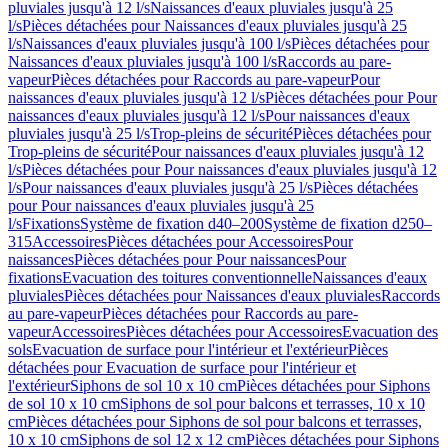
pluviales jusqu'à 12 l/s
Naissances d'eaux pluviales jusqu'à 25
l/s
Pièces détachées pour Naissances d'eaux pluviales jusqu'à 25
l/s
Naissances d'eaux pluviales jusqu'à 100 l/s
Pièces détachées pour
Naissances d'eaux pluviales jusqu'à 100 l/s
Raccords au pare-
vapeur
Pièces détachées pour Raccords au pare-vapeur
Pour
naissances d'eaux pluviales jusqu'à 12 l/s
Pièces détachées pour Pour
naissances d'eaux pluviales jusqu'à 12 l/s
Pour naissances d'eaux
pluviales jusqu'à 25 l/s
Trop-pleins de sécurité
Pièces détachées pour
Trop-pleins de sécurité
Pour naissances d'eaux pluviales jusqu'à 12
l/s
Pièces détachées pour Pour naissances d'eaux pluviales jusqu'à 12
l/s
Pour naissances d'eaux pluviales jusqu'à 25 l/s
Pièces détachées
pour Pour naissances d'eaux pluviales jusqu'à 25
l/s
Fixations
Système de fixation d40–200
Système de fixation d250–
315
Accessoires
Pièces détachées pour Accessoires
Pour
naissances
Pièces détachées pour Pour naissances
Pour
fixations
Evacuation des toitures conventionnelle
Naissances d'eaux
pluviales
Pièces détachées pour Naissances d'eaux pluviales
Raccords
au pare-vapeur
Pièces détachées pour Raccords au pare-
vapeur
Accessoires
Pièces détachées pour Accessoires
Evacuation des
sols
Evacuation de surface pour l'intérieur et l'extérieur
Pièces
détachées pour Evacuation de surface pour l'intérieur et
l'extérieur
Siphons de sol 10 x 10 cm
Pièces détachées pour Siphons
de sol 10 x 10 cm
Siphons de sol pour balcons et terrasses, 10 x 10
cm
Pièces détachées pour Siphons de sol pour balcons et terrasses,
10 x 10 cm
Siphons de sol 12 x 12 cm
Pièces détachées pour Siphons