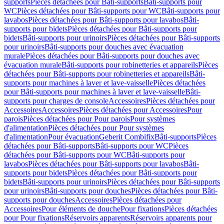
supports
Pièces détachées pour Bâti-supports
Bâti-supports pour
WC
Pièces détachées pour Bâti-supports pour WC
Bâti-supports pour
lavabos
Pièces détachées pour Bâti-supports pour lavabos
Bâti-
supports pour bidets
Pièces détachées pour Bâti-supports pour
bidets
Bâti-supports pour urinoirs
Pièces détachées pour Bâti-supports
pour urinoirs
Bâti-supports pour douches avec évacuation
murale
Pièces détachées pour Bâti-supports pour douches avec
évacuation murale
Bâti-supports pour robinetteries et appareils
Pièces
détachées pour Bâti-supports pour robinetteries et appareils
Bâti-
supports pour machines à laver et lave-vaisselle
Pièces détachées
pour Bâti-supports pour machines à laver et lave-vaisselle
Bâti-
supports pour charges de console
Accessoires
Pièces détachées pour
Accessoires
Accessoires
Pièces détachées pour Accessoires
Pour
parois
Pièces détachées pour Pour parois
Pour systèmes
d'alimentation
Pièces détachées pour Pour systèmes
d'alimentation
Pour évacuation
Geberit Combifix
Bâti-supports
Pièces
détachées pour Bâti-supports
Bâti-supports pour WC
Pièces
détachées pour Bâti-supports pour WC
Bâti-supports pour
lavabos
Pièces détachées pour Bâti-supports pour lavabos
Bâti-
supports pour bidets
Pièces détachées pour Bâti-supports pour
bidets
Bâti-supports pour urinoirs
Pièces détachées pour Bâti-supports
pour urinoirs
Bâti-supports pour douches
Pièces détachées pour Bâti-
supports pour douches
Accessoires
Pièces détachées pour
Accessoires
Pour éléments de douche
Pour fixations
Pièces détachées
pour Pour fixations
Réservoirs apparents
Réservoirs apparents pour