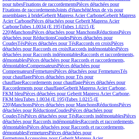
pour tubes
Fixations de raccordements
Pièces détachées pour
Fixations de raccordements
Joints d'étanchéité
Jeux de vis pour
assemblages à bride
Geberit Mapress Acier Carbone
Geberit Mapress
Acier Carbone
Pièces détachées pour Geberit Mapress Acier
Carbone
Tubes 1.0034 (E 195)
Tubes 1.0215 (E
220)
Manchons
Pièces détachées pour Manchons
Réductions
Pièces
détachées pour Réductions
Coudes
Pièces détachées pour
Coudes
Tés
Pièces détachées pour Tés
Raccords en croix
Pièces
détachées pour Raccords en croix
Raccords indémontables
Pièces
détachées pour Raccords indémontables
Raccords et raccordements,
démontables
Pièces détachées pour Raccords et raccordements,
démontables
Compensateurs
Pièces détachées pour
Compensateurs
Fermetures
Pièces détachées pour Fermetures
Tés
pour chauffage
Pièces détachées pour Tés pour
chauffage
Raccordements pour chauffage
Pièces détachées pour
Raccordements pour chauffage
Geberit Mapress Acier Carbone,
FKM bleu
Pièces détachées pour Geberit Mapress Acier Carbone,
FKM bleu
Tubes 1.0034 (E 195)
Tubes 1.0215 (E
220)
Manchons
Pièces détachées pour Manchons
Réductions
Pièces
détachées pour Réductions
Coudes
Pièces détachées pour
Coudes
Tés
Pièces détachées pour Tés
Raccords indémontables
Pièces
détachées pour Raccords indémontables
Raccords et raccordements,
démontables
Pièces détachées pour Raccords et raccordements,
démontables
Fermetures
Pièces détachées pour
Fermetures
Accessoires pour Geberit Mapress Acier