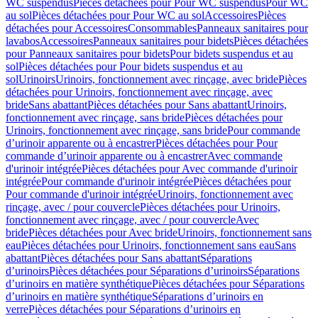
WC suspendus
Pièces détachées pour Pour WC suspendus
Pour WC
au sol
Pièces détachées pour Pour WC au sol
Accessoires
Pièces
détachées pour Accessoires
Consommables
Panneaux sanitaires pour
lavabos
Accessoires
Panneaux sanitaires pour bidets
Pièces détachées
pour Panneaux sanitaires pour bidets
Pour bidets suspendus et au
sol
Pièces détachées pour Pour bidets suspendus et au
sol
Urinoirs
Urinoirs, fonctionnement avec rinçage, avec bride
Pièces
détachées pour Urinoirs, fonctionnement avec rinçage, avec
bride
Sans abattant
Pièces détachées pour Sans abattant
Urinoirs,
fonctionnement avec rinçage, sans bride
Pièces détachées pour
Urinoirs, fonctionnement avec rinçage, sans bride
Pour commande
d’urinoir apparente ou à encastrer
Pièces détachées pour Pour
commande d’urinoir apparente ou à encastrer
Avec commande
d'urinoir intégrée
Pièces détachées pour Avec commande d'urinoir
intégrée
Pour commande d'urinoir intégrée
Pièces détachées pour
Pour commande d'urinoir intégrée
Urinoirs, fonctionnement avec
rinçage, avec / pour couvercle
Pièces détachées pour Urinoirs,
fonctionnement avec rinçage, avec / pour couvercle
Avec
bride
Pièces détachées pour Avec bride
Urinoirs, fonctionnement sans
eau
Pièces détachées pour Urinoirs, fonctionnement sans eau
Sans
abattant
Pièces détachées pour Sans abattant
Séparations
d’urinoirs
Pièces détachées pour Séparations d’urinoirs
Séparations
d’urinoirs en matière synthétique
Pièces détachées pour Séparations
d’urinoirs en matière synthétique
Séparations d’urinoirs en
verre
Pièces détachées pour Séparations d’urinoirs en