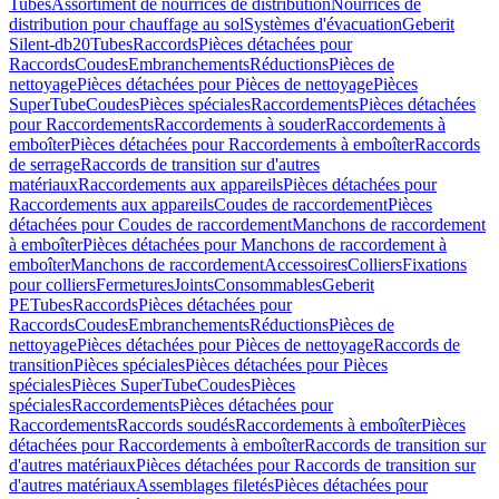
Tubes
Assortiment de nourrices de distribution
Nourrices de
distribution pour chauffage au sol
Systèmes d'évacuation
Geberit
Silent-db20
Tubes
Raccords
Pièces détachées pour
Raccords
Coudes
Embranchements
Réductions
Pièces de
nettoyage
Pièces détachées pour Pièces de nettoyage
Pièces
SuperTube
Coudes
Pièces spéciales
Raccordements
Pièces détachées
pour Raccordements
Raccordements à souder
Raccordements à
emboîter
Pièces détachées pour Raccordements à emboîter
Raccords
de serrage
Raccords de transition sur d'autres
matériaux
Raccordements aux appareils
Pièces détachées pour
Raccordements aux appareils
Coudes de raccordement
Pièces
détachées pour Coudes de raccordement
Manchons de raccordement
à emboîter
Pièces détachées pour Manchons de raccordement à
emboîter
Manchons de raccordement
Accessoires
Colliers
Fixations
pour colliers
Fermetures
Joints
Consommables
Geberit
PE
Tubes
Raccords
Pièces détachées pour
Raccords
Coudes
Embranchements
Réductions
Pièces de
nettoyage
Pièces détachées pour Pièces de nettoyage
Raccords de
transition
Pièces spéciales
Pièces détachées pour Pièces
spéciales
Pièces SuperTube
Coudes
Pièces
spéciales
Raccordements
Pièces détachées pour
Raccordements
Raccords soudés
Raccordements à emboîter
Pièces
détachées pour Raccordements à emboîter
Raccords de transition sur
d'autres matériaux
Pièces détachées pour Raccords de transition sur
d'autres matériaux
Assemblages filetés
Pièces détachées pour