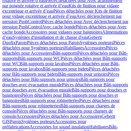
rotative et arrivée d’eau
Pièces détachées pour Avec actionnement
par poignée rotative et arrivée d’eau
Kits de finition pour vidage
excentrique et arrivée d’eau
Pièces détachées pour Kits de finition
pour vidage excentrique et arrivée d’eau
Avec déclenchement par
pression PushControl
Pièces détachées pour Avec déclenchement par
pression PushControl
Avec cache bonde
Pièces détachées pour Avec
cache bonde
Accessoires pour vidages pour baignoires
Alimentations
d’eau
Systèmes d'installation et de chasse d'eau
Geberit
Duofix
Parois
Pièces détachées pour Parois
Systèmes porteurs
Pièces
détachées pour Systèmes porteurs
Habillages
Accessoires
Pièces
détachées pour Accessoires
Bâti-supports
Pièces détachées pour Bâti-
supports
Bâti-supports pour WC
Pièces détachées pour Bâti-supports
pour WC
Bâti-supports pour lavabos
Pièces détachées pour Bâti-
supports pour lavabos
Bâti-supports pour bidets
Pièces détachées
pour Bâti-supports pour bidets
Bâti-supports pour urinoirs
Pièces
détachées pour Bâti-supports pour urinoirs
Bâti-supports pour
douches avec évacuation murale
Pièces détachées pour Bâti-supports
pour douches avec évacuation murale
Bâti-supports pour douches et
baignoires
Pièces détachées pour Bâti-supports pour douches et
baignoires
Bâti-supports pour robinetteries
Pièces détachées pour
Bâti-supports pour robinetteries
Bâti-supports pour charges de
console
Pièces détachées pour Bâti-supports pour charges de
console
Accessoires
Pièces détachées pour Accessoires
Geberit
GIS
Parois
Systèmes porteurs
Accessoires pour
préfabrications
Accessories for sound insulation
Habillages
Bâti-