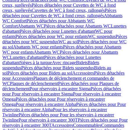
creux, surélevés
Pièces détachées pour Cuvettes de WC à fond
creux, surélevés
Cuvettes de WC à fond creux, rallongés
Pièces
détachées pour Cuvettes de WC à fond creux, rallongés
Abbatants
WC Comfort
Pièces détachées pour Abbatants WC
Comfort
Abattants WC
Pièces détachées pour Abattants WC
Lunettes
d'abattant
Pièces détachées pour Lunettes d'abattant
WC pour
enfants
Pièces détachées pour WC pour enfants
WC suspendus
Pièces
détachées pour WC suspendus
WC au sol
Pièces détachées pour WC
au sol
Abattants WC pour enfants
Pièces détachées pour Abattants
WC pour enfants
Abattants WC
Pièces détachées pour Abattants
WC
Lunettes d'abattant
Pièces détachées pour Lunettes
d'abattant
Sièges à la turque
Avec rinçage
Bidets
Bidets
suspendus
Pièces détachées pour Bidets suspendus
Bidets au
sol
Pièces détachées pour Bidets au sol
Accessoires
Pièces détachées
pour Accessoires
Plaques de déclenchement et commandes de
WC
Plaques de déclenchement
Pièces détachées pour Plaques de
déclenchement
Pour réservoirs à encastrer Sigma
Pièces détachées
pour Pour réservoirs à encastrer Sigma
Pour réservoirs à encastrer
Omega
Pièces détachées pour Pour réservoirs à encastrer
Omega
Pour réservoirs à encastrer Alpha
Pièces détachées pour Pour
réservoirs à encastrer Alpha
Pour les réservoirs à encastrer
Twinline
Pièces détachées pour Pour les réservoirs à encastrer
Twinline
Pour réservoirs à encastrer 300T
Pièces détachées pour Pour
réservoirs à encastrer 300T
Accessoires
Consommables
Commandes