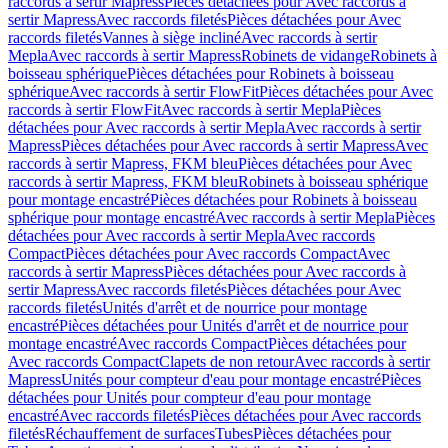
raccords à sertir Mapress
Pièces détachées pour Avec raccords à
sertir Mapress
Avec raccords filetés
Pièces détachées pour Avec
raccords filetés
Vannes à siège incliné
Avec raccords à sertir
Mepla
Avec raccords à sertir Mapress
Robinets de vidange
Robinets à
boisseau sphérique
Pièces détachées pour Robinets à boisseau
sphérique
Avec raccords à sertir FlowFit
Pièces détachées pour Avec
raccords à sertir FlowFit
Avec raccords à sertir Mepla
Pièces
détachées pour Avec raccords à sertir Mepla
Avec raccords à sertir
Mapress
Pièces détachées pour Avec raccords à sertir Mapress
Avec
raccords à sertir Mapress, FKM bleu
Pièces détachées pour Avec
raccords à sertir Mapress, FKM bleu
Robinets à boisseau sphérique
pour montage encastré
Pièces détachées pour Robinets à boisseau
sphérique pour montage encastré
Avec raccords à sertir Mepla
Pièces
détachées pour Avec raccords à sertir Mepla
Avec raccords
Compact
Pièces détachées pour Avec raccords Compact
Avec
raccords à sertir Mapress
Pièces détachées pour Avec raccords à
sertir Mapress
Avec raccords filetés
Pièces détachées pour Avec
raccords filetés
Unités d'arrêt et de nourrice pour montage
encastré
Pièces détachées pour Unités d'arrêt et de nourrice pour
montage encastré
Avec raccords Compact
Pièces détachées pour
Avec raccords Compact
Clapets de non retour
Avec raccords à sertir
Mapress
Unités pour compteur d'eau pour montage encastré
Pièces
détachées pour Unités pour compteur d'eau pour montage
encastré
Avec raccords filetés
Pièces détachées pour Avec raccords
filetés
Réchauffement de surfaces
Tubes
Pièces détachées pour