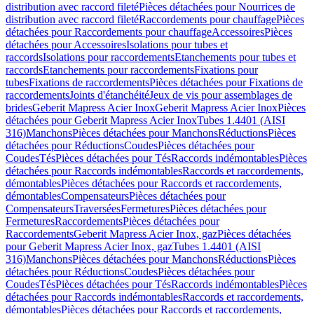
distribution avec raccord fileté
Pièces détachées pour Nourrices de
distribution avec raccord fileté
Raccordements pour chauffage
Pièces
détachées pour Raccordements pour chauffage
Accessoires
Pièces
détachées pour Accessoires
Isolations pour tubes et
raccords
Isolations pour raccordements
Etanchements pour tubes et
raccords
Etanchements pour raccordements
Fixations pour
tubes
Fixations de raccordements
Pièces détachées pour Fixations de
raccordements
Joints d'étanchéité
Jeux de vis pour assemblages de
brides
Geberit Mapress Acier Inox
Geberit Mapress Acier Inox
Pièces
détachées pour Geberit Mapress Acier Inox
Tubes 1.4401 (AISI
316)
Manchons
Pièces détachées pour Manchons
Réductions
Pièces
détachées pour Réductions
Coudes
Pièces détachées pour
Coudes
Tés
Pièces détachées pour Tés
Raccords indémontables
Pièces
détachées pour Raccords indémontables
Raccords et raccordements,
démontables
Pièces détachées pour Raccords et raccordements,
démontables
Compensateurs
Pièces détachées pour
Compensateurs
Traversées
Fermetures
Pièces détachées pour
Fermetures
Raccordements
Pièces détachées pour
Raccordements
Geberit Mapress Acier Inox, gaz
Pièces détachées
pour Geberit Mapress Acier Inox, gaz
Tubes 1.4401 (AISI
316)
Manchons
Pièces détachées pour Manchons
Réductions
Pièces
détachées pour Réductions
Coudes
Pièces détachées pour
Coudes
Tés
Pièces détachées pour Tés
Raccords indémontables
Pièces
détachées pour Raccords indémontables
Raccords et raccordements,
démontables
Pièces détachées pour Raccords et raccordements,