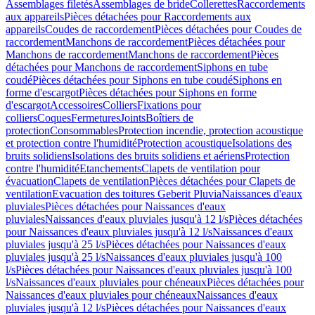
Assemblages filetés
Assemblages de bride
Collerettes
Raccordements
aux appareils
Pièces détachées pour Raccordements aux
appareils
Coudes de raccordement
Pièces détachées pour Coudes de
raccordement
Manchons de raccordement
Pièces détachées pour
Manchons de raccordement
Manchons de raccordement
Pièces
détachées pour Manchons de raccordement
Siphons en tube
coudé
Pièces détachées pour Siphons en tube coudé
Siphons en
forme d'escargot
Pièces détachées pour Siphons en forme
d'escargot
Accessoires
Colliers
Fixations pour
colliers
Coques
Fermetures
Joints
Boîtiers de
protection
Consommables
Protection incendie, protection acoustique
et protection contre l'humidité
Protection acoustique
Isolations des
bruits solidiens
Isolations des bruits solidiens et aériens
Protection
contre l'humidité
Etanchements
Clapets de ventilation pour
évacuation
Clapets de ventilation
Pièces détachées pour Clapets de
ventilation
Evacuation des toitures Geberit Pluvia
Naissances d'eaux
pluviales
Pièces détachées pour Naissances d'eaux
pluviales
Naissances d'eaux pluviales jusqu'à 12 l/s
Pièces détachées
pour Naissances d'eaux pluviales jusqu'à 12 l/s
Naissances d'eaux
pluviales jusqu'à 25 l/s
Pièces détachées pour Naissances d'eaux
pluviales jusqu'à 25 l/s
Naissances d'eaux pluviales jusqu'à 100
l/s
Pièces détachées pour Naissances d'eaux pluviales jusqu'à 100
l/s
Naissances d'eaux pluviales pour chéneaux
Pièces détachées pour
Naissances d'eaux pluviales pour chéneaux
Naissances d'eaux
pluviales jusqu'à 12 l/s
Pièces détachées pour Naissances d'eaux