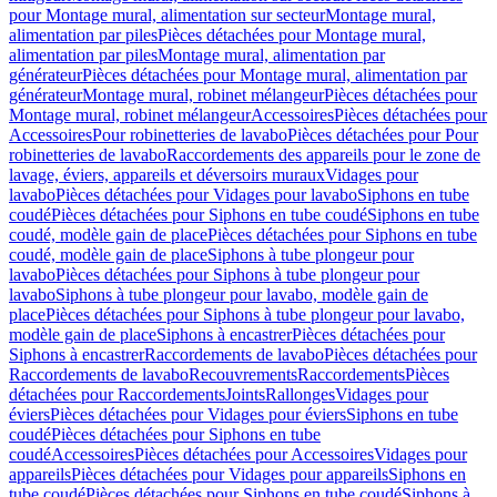
pour Montage mural, alimentation sur secteur
Montage mural,
alimentation par piles
Pièces détachées pour Montage mural,
alimentation par piles
Montage mural, alimentation par
générateur
Pièces détachées pour Montage mural, alimentation par
générateur
Montage mural, robinet mélangeur
Pièces détachées pour
Montage mural, robinet mélangeur
Accessoires
Pièces détachées pour
Accessoires
Pour robinetteries de lavabo
Pièces détachées pour Pour
robinetteries de lavabo
Raccordements des appareils pour le zone de
lavage, éviers, appareils et déversoirs muraux
Vidages pour
lavabo
Pièces détachées pour Vidages pour lavabo
Siphons en tube
coudé
Pièces détachées pour Siphons en tube coudé
Siphons en tube
coudé, modèle gain de place
Pièces détachées pour Siphons en tube
coudé, modèle gain de place
Siphons à tube plongeur pour
lavabo
Pièces détachées pour Siphons à tube plongeur pour
lavabo
Siphons à tube plongeur pour lavabo, modèle gain de
place
Pièces détachées pour Siphons à tube plongeur pour lavabo,
modèle gain de place
Siphons à encastrer
Pièces détachées pour
Siphons à encastrer
Raccordements de lavabo
Pièces détachées pour
Raccordements de lavabo
Recouvrements
Raccordements
Pièces
détachées pour Raccordements
Joints
Rallonges
Vidages pour
éviers
Pièces détachées pour Vidages pour éviers
Siphons en tube
coudé
Pièces détachées pour Siphons en tube
coudé
Accessoires
Pièces détachées pour Accessoires
Vidages pour
appareils
Pièces détachées pour Vidages pour appareils
Siphons en
tube coudé
Pièces détachées pour Siphons en tube coudé
Siphons à