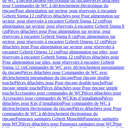
de WC à déclenchement électronique du rinçage
Pièces détachées
pour Commandes de WC à déclenchement électronique du
rinçage
Pour alimentation sur secteur, pour réservoirs à encastrer
Geberit Sigma 12 cm
Pièces détachées pour Pour alimentation sur
secteur, pour réservoirs à encastrer Geberit Sigma 12 cm
Pour
alimentation sur secteur, pour réservoirs à encastrer Geberit Sigma 8
cm
Pièces détachées pour Pour alimentation sur secteur, pour
réservoirs à encastrer Geberit Sigma 8 cm
Pour alimentation sur
secteur, pour réservoirs à encastrer Geberit Omega 12 cm
Pièces
détachées pour Pour alimentation sur secteur, pour réservoirs à
encastrer Geberit Omega 12 cm
Pour alimentation par piles, pour
réservoirs à encastrer Geberit Sigma 12 cm
Pièces détachées pour
Pour alimentation par piles, pour réservoirs à encastrer Geberit
Sigma 12 cm
Commandes de WC avec déclenchement pneumatique
du rinçage
Pièces détachées pour Commandes de WC avec
déclenchement pneumatique du rinçage
Pour rinçage double
touche
Pièces détachées pour Pour rinçage double touche
Pour
rinçage simple touche
Pièces détachées pour Pour rinçage simple
touche
Accessoires pour commandes de WC
Pièces détachées pour
Accessoires pour commandes de WC
Kits d’installation
Pièces
détachées pour Kits d’installation
Pour commandes de WC à
déclenchement électronique du rinçage
Pièces détachées pour Pour
commandes de WC à déclenchement électronique du
rinçage
Panneaux sanitaires Geberit Monolith
Panneaux sanitaires
pour WC
Pièces détachées pour Panneaux sanitaires pour WC
Pour