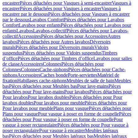
encastrer
Pièces détachées pour Vasques à semi-encastrer
Vasques à
encastrer
Pièces détachées pour Vasques à encastrer
Vasques à
encastrer par le dessous
Pièces détachées pour Vasques à encastrer
par le dessous
Lavabos Comfort
Pièces détachées pour Lavabos
Comfort
Lavabos pour enfants
Pièces détachées pour Lavabos pour
enfants
Lavabos
Lavabos-collectif
Pièces détachées pour Lavabos-
collectif
Accessoires
Pièces détachées pour Accessoires
Autres
lavabos
Pièces détachées pour Autres lavabos
Déversoirs
murals
Pièces détachées pour Déversoirs murals
Vidoirs
suspendus
Pièces détachées pour Vidoirs suspendus
Timbres
dʼoffice
Pièces détachées pour Timbres dʼoffice
Lavabos pour salles
de classe
Accessoires
Colonnes
Pièces détachées pour
Colonnes
Colonnes
Cache-siphons
Pièces détachées pour Cache-
siphons
Accessoires
Caches bonde
Porte-serviettes
Matériel de
fixation
Habillages cache-siphons
Meubles de salle de bain
Meubles
bas
Pièces détachées pour Meubles bas
Pour lave-mains
Pièces
détachées pour Pour lave-mains
Pour lavabos
Pièces détachées pour
Pour lavabos
Pour lavabos doubles
Pièces détachées pour Pour
lavabos doubles
Pour lavabos pour meuble
Pièces détachées pour
Pour lavabos pour meuble
Plans pour vasque
Pièces détachées pour
Plans pour vasque
Pour vasque à poser en forme de coupelle
Pièces
détachées pour Pour vasque à poser en forme de coupelle
Pour
vasque à poser rectangulaire
Pièces détachées pour Pour vasque à
poser rectangulaire
Pour vasque à encastrer
Meubles latéraux
bas
Pièces détachées pour Meubles latéraux bas
Meubles latéraux