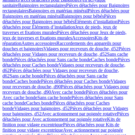
sanitaire
Baignoires rectangulaires
Pièces détachées pour Baignoires
rectangulaires
Baignoires en matériau minéral
Pièces détachées pour
Baignoires en matériau minéral
Baignoires pour bébés
Pièces
détachées pour Baignoires pour bébés
Éléments d’installation
Pièces
détachées pour Éléments d’installation
Jeux de pieds, jeux de
traverses et fixations murales
Pièces détachées pour Jeux de pieds,
jeux de traverses et fixations murales
Accessoires
Kits de
réparation
Autres accessoires
Raccordements des appareils pour
douches et baignoires
Vidages pour receveurs de douche, d52
Pièces
détachées pour Vidages pour receveurs de douche, d52
Sans cache
bonde
Pièces détachées pour Sans cache bonde
Caches bonde
Pièces
détachées pour Caches bonde
Vidages pour receveurs de douche,
d62
Pièces détachées pour Vidages pour receveurs de douche,
d62
Sans cache bonde
Pièces détachées pour Sans cache
bonde
Caches bonde
Pièces détachées pour Caches bonde
Vidages
pour receveurs de douche, d90
Pièces détachées pour Vidages pour
receveurs de douche, d90
Avec cache bonde
Pièces détachées pour
Avec cache bonde
Sans cache bonde
Pièces détachées pour Sans
cache bonde
Caches bonde
Pièces détachées pour Caches
bonde
Vidages pour baignoires, d52
Pièces détachées pour Vidages
pour baignoires, d52
Avec actionnement par poignée rotative
Pièces
détachées pour Avec actionnement par poignée rotative
Kits de
finition pour vidage excentrique
Pièces détachées pour Kits de
finition pour vidage excentrique
Avec actionnement par poignée