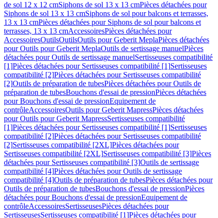
de sol 12 x 12 cm
Siphons de sol 13 x 13 cm
Pièces détachées pour
Siphons de sol 13 x 13 cm
Siphons de sol pour balcons et terrasses,
13 x 13 cm
Pièces détachées pour Siphons de sol pour balcons et
terrasses, 13 x 13 cm
Accessoires
Pièces détachées pour
Accessoires
Outils
Outils
Outils pour Geberit Mepla
Pièces détachées
pour Outils pour Geberit Mepla
Outils de sertissage manuel
Pièces
détachées pour Outils de sertissage manuel
Sertisseuses compatibilité
[1]
Pièces détachées pour Sertisseuses compatibilité [1]
Sertisseuses
compatibilité [2]
Pièces détachées pour Sertisseuses compatibilité
[2]
Outils de préparation de tubes
Pièces détachées pour Outils de
préparation de tubes
Bouchons d'essai de pression
Pièces détachées
pour Bouchons d'essai de pression
Equipement de
contrôle
Accessoires
Outils pour Geberit Mapress
Pièces détachées
pour Outils pour Geberit Mapress
Sertisseuses compatibilité
[1]
Pièces détachées pour Sertisseuses compatibilité [1]
Sertisseuses
compatibilité [2]
Pièces détachées pour Sertisseuses compatibilité
[2]
Sertisseuses compatibilité [2XL]
Pièces détachées pour
Sertisseuses compatibilité [2XL]
Sertisseuses compatibilité [3]
Pièces
détachées pour Sertisseuses compatibilité [3]
Outils de sertissage
compatibilité [4]
Pièces détachées pour Outils de sertissage
compatibilité [4]
Outils de préparation de tubes
Pièces détachées pour
Outils de préparation de tubes
Bouchons d'essai de pression
Pièces
détachées pour Bouchons d'essai de pression
Equipement de
contrôle
Accessoires
Sertisseuses
Pièces détachées pour
Sertisseuses
Sertisseuses compatibilité [1]
Pièces détachées pour