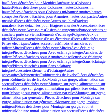
bas
Pièces détachées pour Meubles latéraux bas
Colonnes
hautes
Pièces détachées pour Colonnes hautes
Colonnes mi-
haute
Pièces détachées pour Colonnes mi-haute
Armoires hautes
compactes
Pièces détachées pour Armoires hautes compactes
Autres
meubles
Pièces détachées pour Autres meubles
Etagères
murales
Pièces détachées pour Etagères murales
Accessoires
Pièces
détachées pour Accessoires
Casiers de rangement
Porte-serviettes et
crochets porte-serviettes
Eléments d'éclairage
Poignées
Jeux de
pieds
Tableaus magnétiques
Prises électriques
Pièces détachées pour
Prises électriques
Autres accessoires
Miroirs et armoires et
toilette
Miroirs
Pièces détachées pour Miroirs
Avec éclairage
intégré
Pièces détachées pour Avec éclairage intégré
Armoires de
toilette
Pièces détachées pour Armoires de toilette
Avec éclairage
intégré
Pièces détachées pour Avec éclairage intégré
Sans éclairage
intégré
Pièces détachées pour Sans éclairage
intégré
Accessoires
Eléments d'éclairage
Autres
accessoires
Robinetteries
Robinetteries de lavabo
Pièces détachées
pour Robinetteries de lavabo
Montage sur gorge, alimentation sur
secteur
Pièces détachées pour Montage sur gorge, alimentation sur
secteur
Montage sur gorge, alimentation par piles
Pièces détachées
pour Montage sur gorge, alimentation par piles
Montage sur gorge,
alimentation par génerateur
Pièces détachées pour Montage sur
gorge, alimentation par génerateur
Montage sur gorge, robinet
mitigeur
Pièces détachées pour Montage sur gorge, robinet
mitigeur
Montage mural, alimentation sur secteur
Pièces détachées