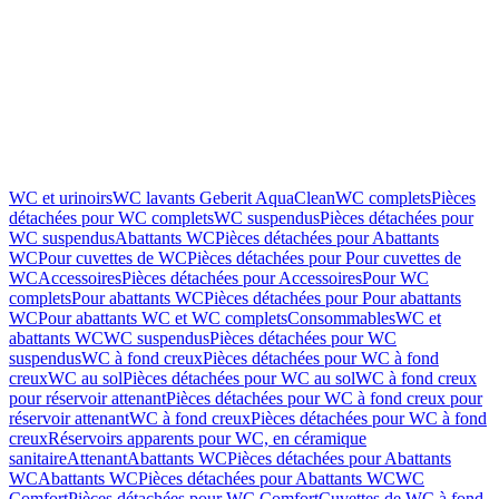
WC et urinoirs
WC lavants Geberit AquaClean
WC complets
Pièces
détachées pour WC complets
WC suspendus
Pièces détachées pour
WC suspendus
Abattants WC
Pièces détachées pour Abattants
WC
Pour cuvettes de WC
Pièces détachées pour Pour cuvettes de
WC
Accessoires
Pièces détachées pour Accessoires
Pour WC
complets
Pour abattants WC
Pièces détachées pour Pour abattants
WC
Pour abattants WC et WC complets
Consommables
WC et
abattants WC
WC suspendus
Pièces détachées pour WC
suspendus
WC à fond creux
Pièces détachées pour WC à fond
creux
WC au sol
Pièces détachées pour WC au sol
WC à fond creux
pour réservoir attenant
Pièces détachées pour WC à fond creux pour
réservoir attenant
WC à fond creux
Pièces détachées pour WC à fond
creux
Réservoirs apparents pour WC, en céramique
sanitaire
Attenant
Abattants WC
Pièces détachées pour Abattants
WC
Abattants WC
Pièces détachées pour Abattants WC
WC
Comfort
Pièces détachées pour WC Comfort
Cuvettes de WC à fond