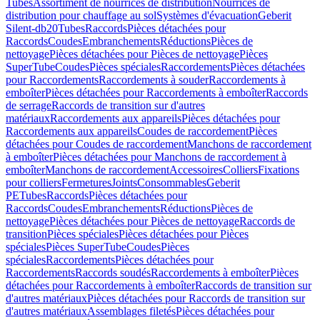
Tubes
Assortiment de nourrices de distribution
Nourrices de
distribution pour chauffage au sol
Systèmes d'évacuation
Geberit
Silent-db20
Tubes
Raccords
Pièces détachées pour
Raccords
Coudes
Embranchements
Réductions
Pièces de
nettoyage
Pièces détachées pour Pièces de nettoyage
Pièces
SuperTube
Coudes
Pièces spéciales
Raccordements
Pièces détachées
pour Raccordements
Raccordements à souder
Raccordements à
emboîter
Pièces détachées pour Raccordements à emboîter
Raccords
de serrage
Raccords de transition sur d'autres
matériaux
Raccordements aux appareils
Pièces détachées pour
Raccordements aux appareils
Coudes de raccordement
Pièces
détachées pour Coudes de raccordement
Manchons de raccordement
à emboîter
Pièces détachées pour Manchons de raccordement à
emboîter
Manchons de raccordement
Accessoires
Colliers
Fixations
pour colliers
Fermetures
Joints
Consommables
Geberit
PE
Tubes
Raccords
Pièces détachées pour
Raccords
Coudes
Embranchements
Réductions
Pièces de
nettoyage
Pièces détachées pour Pièces de nettoyage
Raccords de
transition
Pièces spéciales
Pièces détachées pour Pièces
spéciales
Pièces SuperTube
Coudes
Pièces
spéciales
Raccordements
Pièces détachées pour
Raccordements
Raccords soudés
Raccordements à emboîter
Pièces
détachées pour Raccordements à emboîter
Raccords de transition sur
d'autres matériaux
Pièces détachées pour Raccords de transition sur
d'autres matériaux
Assemblages filetés
Pièces détachées pour