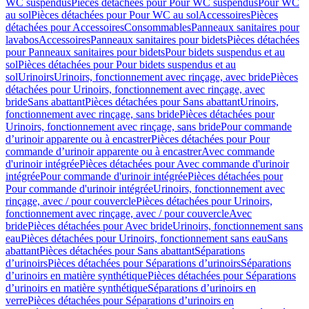
WC suspendus
Pièces détachées pour Pour WC suspendus
Pour WC
au sol
Pièces détachées pour Pour WC au sol
Accessoires
Pièces
détachées pour Accessoires
Consommables
Panneaux sanitaires pour
lavabos
Accessoires
Panneaux sanitaires pour bidets
Pièces détachées
pour Panneaux sanitaires pour bidets
Pour bidets suspendus et au
sol
Pièces détachées pour Pour bidets suspendus et au
sol
Urinoirs
Urinoirs, fonctionnement avec rinçage, avec bride
Pièces
détachées pour Urinoirs, fonctionnement avec rinçage, avec
bride
Sans abattant
Pièces détachées pour Sans abattant
Urinoirs,
fonctionnement avec rinçage, sans bride
Pièces détachées pour
Urinoirs, fonctionnement avec rinçage, sans bride
Pour commande
d’urinoir apparente ou à encastrer
Pièces détachées pour Pour
commande d’urinoir apparente ou à encastrer
Avec commande
d'urinoir intégrée
Pièces détachées pour Avec commande d'urinoir
intégrée
Pour commande d'urinoir intégrée
Pièces détachées pour
Pour commande d'urinoir intégrée
Urinoirs, fonctionnement avec
rinçage, avec / pour couvercle
Pièces détachées pour Urinoirs,
fonctionnement avec rinçage, avec / pour couvercle
Avec
bride
Pièces détachées pour Avec bride
Urinoirs, fonctionnement sans
eau
Pièces détachées pour Urinoirs, fonctionnement sans eau
Sans
abattant
Pièces détachées pour Sans abattant
Séparations
d’urinoirs
Pièces détachées pour Séparations d’urinoirs
Séparations
d’urinoirs en matière synthétique
Pièces détachées pour Séparations
d’urinoirs en matière synthétique
Séparations d’urinoirs en
verre
Pièces détachées pour Séparations d’urinoirs en