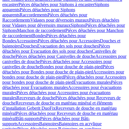
encastrer
Pièces détachées pour Siphons à encastrer
Siphons
apparents
Pièces détachées pour Siphons
apparents
Raccordements
Pièces détachées pour
Raccordements
Vidages pour déversoirs muraux
Pièces détachées
pour Vidages pour déversoirs muraux
Siphons
Pièces détachées pour
Siphons
Manchon de raccordement
Pièces détachées pour Manchon
de raccordement
Bondes
Pièces détachées pour
Bondes
Accessoires
Pièces détachées pour Accessoires
Douches et
baignoires
Douches
Evacuation des sols pour douches
Pièces
détachées pour Evacuation des sols pour douches
Canivelles de
douche
Pièces détachées pour Canivelles de douche
Accessoires pour
canivelles de douche
Pièces détachées pour Accessoires pour
canivelles de douche
Bondes pour douche de plain-pied
Pièces
détachées pour Bondes pour douche de plain-pied
Accessoires pour
bondes pour douche de plain-pied
Pièces détachées pour Accessoires
pour bondes pour douche de plain-pied
Évacuations murales
Pièces
détachées pour Évacuations murales
Accessoires pour évacuations
murales
Pièces détachées pour Accessoires pour évacuations
murales
Receveurs de douche
Pièces détachées pour Receveurs de
douche
Receveurs de douche en matériau minéral et éléments
d’installation Geberit DuoFix
Receveurs de douche en matériau
minéral
Pièces détachées pour Receveurs de douche en matériau
minéral
Bâti-supports
Pièces détachées pour Bâti-
supports
Accessoires
Baignoires
Baignoires en acrylique
sanitaire
Pièces détachées pour Baignoires en acrylique