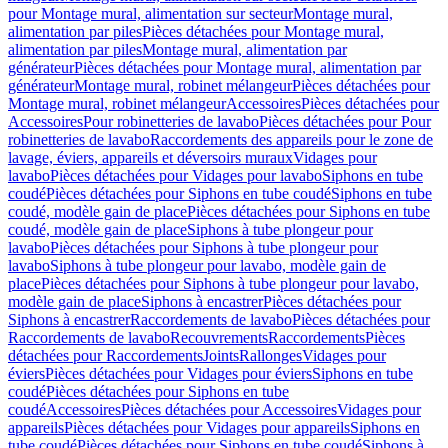
pour Montage mural, alimentation sur secteur
Montage mural,
alimentation par piles
Pièces détachées pour Montage mural,
alimentation par piles
Montage mural, alimentation par
générateur
Pièces détachées pour Montage mural, alimentation par
générateur
Montage mural, robinet mélangeur
Pièces détachées pour
Montage mural, robinet mélangeur
Accessoires
Pièces détachées pour
Accessoires
Pour robinetteries de lavabo
Pièces détachées pour Pour
robinetteries de lavabo
Raccordements des appareils pour le zone de
lavage, éviers, appareils et déversoirs muraux
Vidages pour
lavabo
Pièces détachées pour Vidages pour lavabo
Siphons en tube
coudé
Pièces détachées pour Siphons en tube coudé
Siphons en tube
coudé, modèle gain de place
Pièces détachées pour Siphons en tube
coudé, modèle gain de place
Siphons à tube plongeur pour
lavabo
Pièces détachées pour Siphons à tube plongeur pour
lavabo
Siphons à tube plongeur pour lavabo, modèle gain de
place
Pièces détachées pour Siphons à tube plongeur pour lavabo,
modèle gain de place
Siphons à encastrer
Pièces détachées pour
Siphons à encastrer
Raccordements de lavabo
Pièces détachées pour
Raccordements de lavabo
Recouvrements
Raccordements
Pièces
détachées pour Raccordements
Joints
Rallonges
Vidages pour
éviers
Pièces détachées pour Vidages pour éviers
Siphons en tube
coudé
Pièces détachées pour Siphons en tube
coudé
Accessoires
Pièces détachées pour Accessoires
Vidages pour
appareils
Pièces détachées pour Vidages pour appareils
Siphons en
tube coudé
Pièces détachées pour Siphons en tube coudé
Siphons à