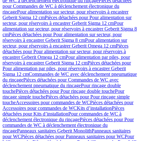
de WC à déclenchement électronique du rinçage
Pièces détachées
pour Commandes de WC à déclenchement électronique du
rinçage
Pour alimentation sur secteur, pour réservoirs à encastrer
Geberit Sigma 12 cm
Pièces détachées pour Pour alimentation sur
secteur, pour réservoirs à encastrer Geberit Sigma 12 cm
Pour
alimentation sur secteur, pour réservoirs à encastrer Geberit Sigma 8
cm
Pièces détachées pour Pour alimentation sur secteur, pour
réservoirs à encastrer Geberit Sigma 8 cm
Pour alimentation sur
secteur, pour réservoirs à encastrer Geberit Omega 12 cm
Pièces
détachées pour Pour alimentation sur secteur, pour réservoirs à
encastrer Geberit Omega 12 cm
Pour alimentation par piles, pour
réservoirs à encastrer Geberit Sigma 12 cm
Pièces détachées pour
Pour alimentation par piles, pour réservoirs à encastrer Geberit
Sigma 12 cm
Commandes de WC avec déclenchement pneumatique
du rinçage
Pièces détachées pour Commandes de WC avec
déclenchement pneumatique du rinçage
Pour rinçage double
touche
Pièces détachées pour Pour rinçage double touche
Pour
rinçage simple touche
Pièces détachées pour Pour rinçage simple
touche
Accessoires pour commandes de WC
Pièces détachées pour
Accessoires pour commandes de WC
Kits d’installation
Pièces
détachées pour Kits d’installation
Pour commandes de WC à
déclenchement électronique du rinçage
Pièces détachées pour Pour
commandes de WC à déclenchement électronique du
rinçage
Panneaux sanitaires Geberit Monolith
Panneaux sanitaires
pour WC
Pièces détachées pour Panneaux sanitaires pour WC
Pour