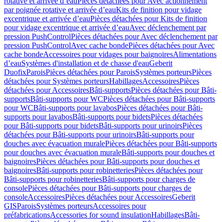
rotative et arrivée d’eau
Pièces détachées pour Avec actionnement
par poignée rotative et arrivée d’eau
Kits de finition pour vidage
excentrique et arrivée d’eau
Pièces détachées pour Kits de finition
pour vidage excentrique et arrivée d’eau
Avec déclenchement par
pression PushControl
Pièces détachées pour Avec déclenchement par
pression PushControl
Avec cache bonde
Pièces détachées pour Avec
cache bonde
Accessoires pour vidages pour baignoires
Alimentations
d’eau
Systèmes d'installation et de chasse d'eau
Geberit
Duofix
Parois
Pièces détachées pour Parois
Systèmes porteurs
Pièces
détachées pour Systèmes porteurs
Habillages
Accessoires
Pièces
détachées pour Accessoires
Bâti-supports
Pièces détachées pour Bâti-
supports
Bâti-supports pour WC
Pièces détachées pour Bâti-supports
pour WC
Bâti-supports pour lavabos
Pièces détachées pour Bâti-
supports pour lavabos
Bâti-supports pour bidets
Pièces détachées
pour Bâti-supports pour bidets
Bâti-supports pour urinoirs
Pièces
détachées pour Bâti-supports pour urinoirs
Bâti-supports pour
douches avec évacuation murale
Pièces détachées pour Bâti-supports
pour douches avec évacuation murale
Bâti-supports pour douches et
baignoires
Pièces détachées pour Bâti-supports pour douches et
baignoires
Bâti-supports pour robinetteries
Pièces détachées pour
Bâti-supports pour robinetteries
Bâti-supports pour charges de
console
Pièces détachées pour Bâti-supports pour charges de
console
Accessoires
Pièces détachées pour Accessoires
Geberit
GIS
Parois
Systèmes porteurs
Accessoires pour
préfabrications
Accessories for sound insulation
Habillages
Bâti-