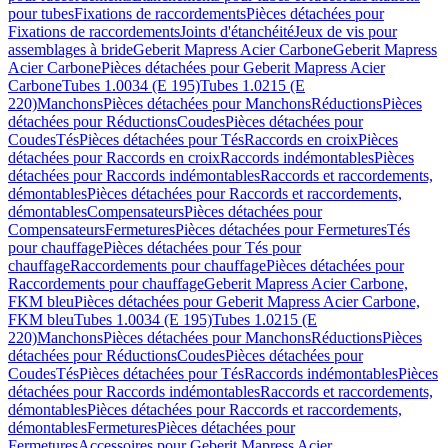
pour tubes
Fixations de raccordements
Pièces détachées pour
Fixations de raccordements
Joints d'étanchéité
Jeux de vis pour
assemblages à bride
Geberit Mapress Acier Carbone
Geberit Mapress
Acier Carbone
Pièces détachées pour Geberit Mapress Acier
Carbone
Tubes 1.0034 (E 195)
Tubes 1.0215 (E
220)
Manchons
Pièces détachées pour Manchons
Réductions
Pièces
détachées pour Réductions
Coudes
Pièces détachées pour
Coudes
Tés
Pièces détachées pour Tés
Raccords en croix
Pièces
détachées pour Raccords en croix
Raccords indémontables
Pièces
détachées pour Raccords indémontables
Raccords et raccordements,
démontables
Pièces détachées pour Raccords et raccordements,
démontables
Compensateurs
Pièces détachées pour
Compensateurs
Fermetures
Pièces détachées pour Fermetures
Tés
pour chauffage
Pièces détachées pour Tés pour
chauffage
Raccordements pour chauffage
Pièces détachées pour
Raccordements pour chauffage
Geberit Mapress Acier Carbone,
FKM bleu
Pièces détachées pour Geberit Mapress Acier Carbone,
FKM bleu
Tubes 1.0034 (E 195)
Tubes 1.0215 (E
220)
Manchons
Pièces détachées pour Manchons
Réductions
Pièces
détachées pour Réductions
Coudes
Pièces détachées pour
Coudes
Tés
Pièces détachées pour Tés
Raccords indémontables
Pièces
détachées pour Raccords indémontables
Raccords et raccordements,
démontables
Pièces détachées pour Raccords et raccordements,
démontables
Fermetures
Pièces détachées pour
Fermetures
Accessoires pour Geberit Mapress Acier