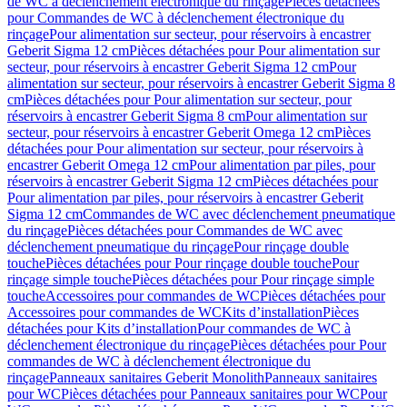
de WC à déclenchement électronique du rinçage
Pièces détachées
pour Commandes de WC à déclenchement électronique du
rinçage
Pour alimentation sur secteur, pour réservoirs à encastrer
Geberit Sigma 12 cm
Pièces détachées pour Pour alimentation sur
secteur, pour réservoirs à encastrer Geberit Sigma 12 cm
Pour
alimentation sur secteur, pour réservoirs à encastrer Geberit Sigma 8
cm
Pièces détachées pour Pour alimentation sur secteur, pour
réservoirs à encastrer Geberit Sigma 8 cm
Pour alimentation sur
secteur, pour réservoirs à encastrer Geberit Omega 12 cm
Pièces
détachées pour Pour alimentation sur secteur, pour réservoirs à
encastrer Geberit Omega 12 cm
Pour alimentation par piles, pour
réservoirs à encastrer Geberit Sigma 12 cm
Pièces détachées pour
Pour alimentation par piles, pour réservoirs à encastrer Geberit
Sigma 12 cm
Commandes de WC avec déclenchement pneumatique
du rinçage
Pièces détachées pour Commandes de WC avec
déclenchement pneumatique du rinçage
Pour rinçage double
touche
Pièces détachées pour Pour rinçage double touche
Pour
rinçage simple touche
Pièces détachées pour Pour rinçage simple
touche
Accessoires pour commandes de WC
Pièces détachées pour
Accessoires pour commandes de WC
Kits d’installation
Pièces
détachées pour Kits d’installation
Pour commandes de WC à
déclenchement électronique du rinçage
Pièces détachées pour Pour
commandes de WC à déclenchement électronique du
rinçage
Panneaux sanitaires Geberit Monolith
Panneaux sanitaires
pour WC
Pièces détachées pour Panneaux sanitaires pour WC
Pour