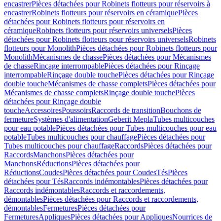
encastrer
Pièces détachées pour Robinets flotteurs pour réservoirs à
encastrer
Robinets flotteurs pour réservoirs en céramique
Pièces
détachées pour Robinets flotteurs pour réservoirs en
céramique
Robinets flotteurs pour réservoirs universels
Pièces
détachées pour Robinets flotteurs pour réservoirs universels
Robinets
flotteurs pour Monolith
Pièces détachées pour Robinets flotteurs pour
Monolith
Mécanismes de chasse
Pièces détachées pour Mécanismes
de chasse
Rinçage interrompable
Pièces détachées pour Rinçage
interrompable
Rinçage double touche
Pièces détachées pour Rinçage
double touche
Mécanismes de chasse complets
Pièces détachées pour
Mécanismes de chasse complets
Rinçage double touche
Pièces
détachées pour Rinçage double
touche
Accessoires
Poussoirs
Raccords de transition
Bouchons de
fermeture
Systèmes d'alimentation
Geberit Mepla
Tubes multicouches
pour eau potable
Pièces détachées pour Tubes multicouches pour eau
potable
Tubes multicouches pour chauffage
Pièces détachées pour
Tubes multicouches pour chauffage
Raccords
Pièces détachées pour
Raccords
Manchons
Pièces détachées pour
Manchons
Réductions
Pièces détachées pour
Réductions
Coudes
Pièces détachées pour Coudes
Tés
Pièces
détachées pour Tés
Raccords indémontables
Pièces détachées pour
Raccords indémontables
Raccords et raccordements,
démontables
Pièces détachées pour Raccords et raccordements,
démontables
Fermetures
Pièces détachées pour
Fermetures
Appliques
Pièces détachées pour Appliques
Nourrices de