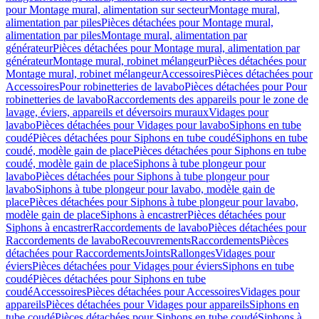
pour Montage mural, alimentation sur secteur
Montage mural,
alimentation par piles
Pièces détachées pour Montage mural,
alimentation par piles
Montage mural, alimentation par
générateur
Pièces détachées pour Montage mural, alimentation par
générateur
Montage mural, robinet mélangeur
Pièces détachées pour
Montage mural, robinet mélangeur
Accessoires
Pièces détachées pour
Accessoires
Pour robinetteries de lavabo
Pièces détachées pour Pour
robinetteries de lavabo
Raccordements des appareils pour le zone de
lavage, éviers, appareils et déversoirs muraux
Vidages pour
lavabo
Pièces détachées pour Vidages pour lavabo
Siphons en tube
coudé
Pièces détachées pour Siphons en tube coudé
Siphons en tube
coudé, modèle gain de place
Pièces détachées pour Siphons en tube
coudé, modèle gain de place
Siphons à tube plongeur pour
lavabo
Pièces détachées pour Siphons à tube plongeur pour
lavabo
Siphons à tube plongeur pour lavabo, modèle gain de
place
Pièces détachées pour Siphons à tube plongeur pour lavabo,
modèle gain de place
Siphons à encastrer
Pièces détachées pour
Siphons à encastrer
Raccordements de lavabo
Pièces détachées pour
Raccordements de lavabo
Recouvrements
Raccordements
Pièces
détachées pour Raccordements
Joints
Rallonges
Vidages pour
éviers
Pièces détachées pour Vidages pour éviers
Siphons en tube
coudé
Pièces détachées pour Siphons en tube
coudé
Accessoires
Pièces détachées pour Accessoires
Vidages pour
appareils
Pièces détachées pour Vidages pour appareils
Siphons en
tube coudé
Pièces détachées pour Siphons en tube coudé
Siphons à