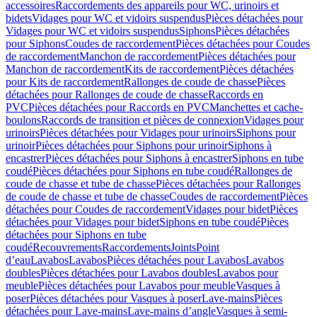
accessoires
Raccordements des appareils pour WC, urinoirs et
bidets
Vidages pour WC et vidoirs suspendus
Pièces détachées pour
Vidages pour WC et vidoirs suspendus
Siphons
Pièces détachées
pour Siphons
Coudes de raccordement
Pièces détachées pour Coudes
de raccordement
Manchon de raccordement
Pièces détachées pour
Manchon de raccordement
Kits de raccordement
Pièces détachées
pour Kits de raccordement
Rallonges de coude de chasse
Pièces
détachées pour Rallonges de coude de chasse
Raccords en
PVC
Pièces détachées pour Raccords en PVC
Manchettes et cache-
boulons
Raccords de transition et pièces de connexion
Vidages pour
urinoirs
Pièces détachées pour Vidages pour urinoirs
Siphons pour
urinoir
Pièces détachées pour Siphons pour urinoir
Siphons à
encastrer
Pièces détachées pour Siphons à encastrer
Siphons en tube
coudé
Pièces détachées pour Siphons en tube coudé
Rallonges de
coude de chasse et tube de chasse
Pièces détachées pour Rallonges
de coude de chasse et tube de chasse
Coudes de raccordement
Pièces
détachées pour Coudes de raccordement
Vidages pour bidet
Pièces
détachées pour Vidages pour bidet
Siphons en tube coudé
Pièces
détachées pour Siphons en tube
coudé
Recouvrements
Raccordements
Joints
Point
d’eau
Lavabos
Lavabos
Pièces détachées pour Lavabos
Lavabos
doubles
Pièces détachées pour Lavabos doubles
Lavabos pour
meuble
Pièces détachées pour Lavabos pour meuble
Vasques à
poser
Pièces détachées pour Vasques à poser
Lave-mains
Pièces
détachées pour Lave-mains
Lave-mains d’angle
Vasques à semi-