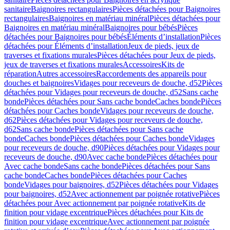
sanitaire
Baignoires rectangulaires
Pièces détachées pour Baignoires
rectangulaires
Baignoires en matériau minéral
Pièces détachées pour
Baignoires en matériau minéral
Baignoires pour bébés
Pièces
détachées pour Baignoires pour bébés
Éléments d’installation
Pièces
détachées pour Éléments d’installation
Jeux de pieds, jeux de
traverses et fixations murales
Pièces détachées pour Jeux de pieds,
jeux de traverses et fixations murales
Accessoires
Kits de
réparation
Autres accessoires
Raccordements des appareils pour
douches et baignoires
Vidages pour receveurs de douche, d52
Pièces
détachées pour Vidages pour receveurs de douche, d52
Sans cache
bonde
Pièces détachées pour Sans cache bonde
Caches bonde
Pièces
détachées pour Caches bonde
Vidages pour receveurs de douche,
d62
Pièces détachées pour Vidages pour receveurs de douche,
d62
Sans cache bonde
Pièces détachées pour Sans cache
bonde
Caches bonde
Pièces détachées pour Caches bonde
Vidages
pour receveurs de douche, d90
Pièces détachées pour Vidages pour
receveurs de douche, d90
Avec cache bonde
Pièces détachées pour
Avec cache bonde
Sans cache bonde
Pièces détachées pour Sans
cache bonde
Caches bonde
Pièces détachées pour Caches
bonde
Vidages pour baignoires, d52
Pièces détachées pour Vidages
pour baignoires, d52
Avec actionnement par poignée rotative
Pièces
détachées pour Avec actionnement par poignée rotative
Kits de
finition pour vidage excentrique
Pièces détachées pour Kits de
finition pour vidage excentrique
Avec actionnement par poignée