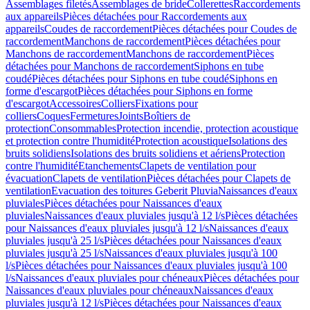
Assemblages filetés
Assemblages de bride
Collerettes
Raccordements
aux appareils
Pièces détachées pour Raccordements aux
appareils
Coudes de raccordement
Pièces détachées pour Coudes de
raccordement
Manchons de raccordement
Pièces détachées pour
Manchons de raccordement
Manchons de raccordement
Pièces
détachées pour Manchons de raccordement
Siphons en tube
coudé
Pièces détachées pour Siphons en tube coudé
Siphons en
forme d'escargot
Pièces détachées pour Siphons en forme
d'escargot
Accessoires
Colliers
Fixations pour
colliers
Coques
Fermetures
Joints
Boîtiers de
protection
Consommables
Protection incendie, protection acoustique
et protection contre l'humidité
Protection acoustique
Isolations des
bruits solidiens
Isolations des bruits solidiens et aériens
Protection
contre l'humidité
Etanchements
Clapets de ventilation pour
évacuation
Clapets de ventilation
Pièces détachées pour Clapets de
ventilation
Evacuation des toitures Geberit Pluvia
Naissances d'eaux
pluviales
Pièces détachées pour Naissances d'eaux
pluviales
Naissances d'eaux pluviales jusqu'à 12 l/s
Pièces détachées
pour Naissances d'eaux pluviales jusqu'à 12 l/s
Naissances d'eaux
pluviales jusqu'à 25 l/s
Pièces détachées pour Naissances d'eaux
pluviales jusqu'à 25 l/s
Naissances d'eaux pluviales jusqu'à 100
l/s
Pièces détachées pour Naissances d'eaux pluviales jusqu'à 100
l/s
Naissances d'eaux pluviales pour chéneaux
Pièces détachées pour
Naissances d'eaux pluviales pour chéneaux
Naissances d'eaux
pluviales jusqu'à 12 l/s
Pièces détachées pour Naissances d'eaux