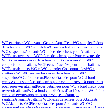
WC et urinoirs
WC lavants Geberit AquaClean
WC complets
Pièces
détachées pour WC complets
WC suspendus
Pièces détachées pour
WC suspendus
Abattants WC
Pièces détachées pour Abattants
WC
Pour cuvettes de WC
Pièces détachées pour Pour cuvettes de
WC
Accessoires
Pièces détachées pour Accessoires
Pour WC
complets
Pour abattants WC
Pièces détachées pour Pour abattants
WC
Pour abattants WC et WC complets
Consommables
WC et
abattants WC
WC suspendus
Pièces détachées pour WC
suspendus
WC à fond creux
Pièces détachées pour WC à fond
creux
WC au sol
Pièces détachées pour WC au sol
WC à fond creux
pour réservoir attenant
Pièces détachées pour WC à fond creux pour
réservoir attenant
WC à fond creux
Pièces détachées pour WC à fond
creux
Réservoirs apparents pour WC, en céramique
sanitaire
Attenant
Abattants WC
Pièces détachées pour Abattants
WC
Abattants WC
Pièces détachées pour Abattants WC
WC
Comfort
Pièces détachées pour WC Comfort
Cuvettes de WC à fond