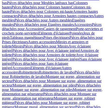
bas
Pièces détachées pour Meubles latéraux bas
Colonnes
hautes
Pièces détachées pour Colonnes hautes
Colonnes mi-
haute
Pièces détachées pour Colonnes mi-haute
Armoires hautes
compactes
Pièces détachées pour Armoires hautes compactes
Autres
meubles
Pièces détachées pour Autres meubles
Etagères
murales
Pièces détachées pour Etagères murales
Accessoires
Pièces
détachées pour Accessoires
Casiers de rangement
Porte-serviettes et
crochets porte-serviettes
Eléments d'éclairage
Poignées
Jeux de
pieds
Tableaus magnétiques
Prises électriques
Pièces détachées pour
Prises électriques
Autres accessoires
Miroirs et armoires et
toilette
Miroirs
Pièces détachées pour Miroirs
Avec éclairage
intégré
Pièces détachées pour Avec éclairage intégré
Armoires de
toilette
Pièces détachées pour Armoires de toilette
Avec éclairage
intégré
Pièces détachées pour Avec éclairage intégré
Sans éclairage
intégré
Pièces détachées pour Sans éclairage
intégré
Accessoires
Eléments d'éclairage
Autres
accessoires
Robinetteries
Robinetteries de lavabo
Pièces détachées
pour Robinetteries de lavabo
Montage sur gorge, alimentation sur
secteur
Pièces détachées pour Montage sur gorge, alimentation sur
secteur
Montage sur gorge, alimentation par piles
Pièces détachées
pour Montage sur gorge, alimentation par piles
Montage sur gorge,
alimentation par génerateur
Pièces détachées pour Montage sur
gorge, alimentation par génerateur
Montage sur gorge, robinet
mitigeur
Pièces détachées pour Montage sur gorge, robinet
mitigeur
Montage mural, alimentation sur secteur
Pièces détachées