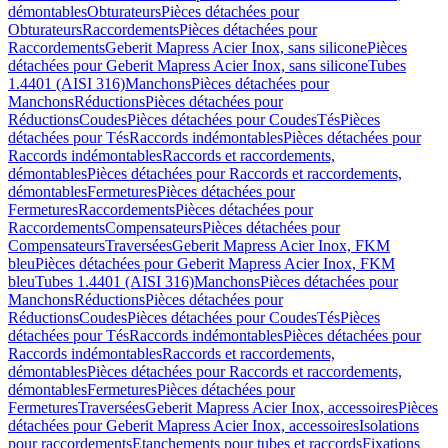
démontables
Obturateurs
Pièces détachées pour
Obturateurs
Raccordements
Pièces détachées pour
Raccordements
Geberit Mapress Acier Inox, sans silicone
Pièces
détachées pour Geberit Mapress Acier Inox, sans silicone
Tubes
1.4401 (AISI 316)
Manchons
Pièces détachées pour
Manchons
Réductions
Pièces détachées pour
Réductions
Coudes
Pièces détachées pour Coudes
Tés
Pièces
détachées pour Tés
Raccords indémontables
Pièces détachées pour
Raccords indémontables
Raccords et raccordements,
démontables
Pièces détachées pour Raccords et raccordements,
démontables
Fermetures
Pièces détachées pour
Fermetures
Raccordements
Pièces détachées pour
Raccordements
Compensateurs
Pièces détachées pour
Compensateurs
Traversées
Geberit Mapress Acier Inox, FKM
bleu
Pièces détachées pour Geberit Mapress Acier Inox, FKM
bleu
Tubes 1.4401 (AISI 316)
Manchons
Pièces détachées pour
Manchons
Réductions
Pièces détachées pour
Réductions
Coudes
Pièces détachées pour Coudes
Tés
Pièces
détachées pour Tés
Raccords indémontables
Pièces détachées pour
Raccords indémontables
Raccords et raccordements,
démontables
Pièces détachées pour Raccords et raccordements,
démontables
Fermetures
Pièces détachées pour
Fermetures
Traversées
Geberit Mapress Acier Inox, accessoires
Pièces
détachées pour Geberit Mapress Acier Inox, accessoires
Isolations
pour raccordements
Etanchements pour tubes et raccords
Fixations