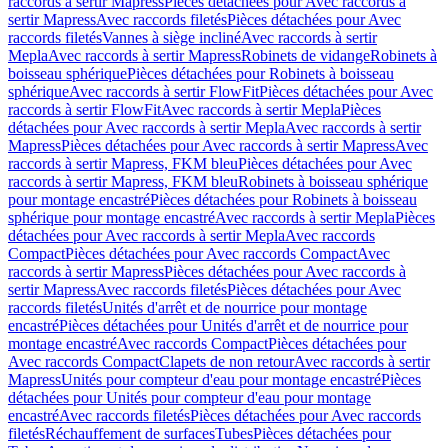
raccords à sertir Mapress
Pièces détachées pour Avec raccords à
sertir Mapress
Avec raccords filetés
Pièces détachées pour Avec
raccords filetés
Vannes à siège incliné
Avec raccords à sertir
Mepla
Avec raccords à sertir Mapress
Robinets de vidange
Robinets à
boisseau sphérique
Pièces détachées pour Robinets à boisseau
sphérique
Avec raccords à sertir FlowFit
Pièces détachées pour Avec
raccords à sertir FlowFit
Avec raccords à sertir Mepla
Pièces
détachées pour Avec raccords à sertir Mepla
Avec raccords à sertir
Mapress
Pièces détachées pour Avec raccords à sertir Mapress
Avec
raccords à sertir Mapress, FKM bleu
Pièces détachées pour Avec
raccords à sertir Mapress, FKM bleu
Robinets à boisseau sphérique
pour montage encastré
Pièces détachées pour Robinets à boisseau
sphérique pour montage encastré
Avec raccords à sertir Mepla
Pièces
détachées pour Avec raccords à sertir Mepla
Avec raccords
Compact
Pièces détachées pour Avec raccords Compact
Avec
raccords à sertir Mapress
Pièces détachées pour Avec raccords à
sertir Mapress
Avec raccords filetés
Pièces détachées pour Avec
raccords filetés
Unités d'arrêt et de nourrice pour montage
encastré
Pièces détachées pour Unités d'arrêt et de nourrice pour
montage encastré
Avec raccords Compact
Pièces détachées pour
Avec raccords Compact
Clapets de non retour
Avec raccords à sertir
Mapress
Unités pour compteur d'eau pour montage encastré
Pièces
détachées pour Unités pour compteur d'eau pour montage
encastré
Avec raccords filetés
Pièces détachées pour Avec raccords
filetés
Réchauffement de surfaces
Tubes
Pièces détachées pour