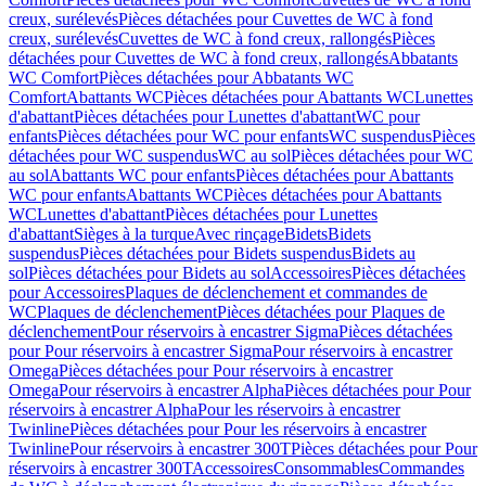
creux, surélevés
Pièces détachées pour Cuvettes de WC à fond
creux, surélevés
Cuvettes de WC à fond creux, rallongés
Pièces
détachées pour Cuvettes de WC à fond creux, rallongés
Abbatants
WC Comfort
Pièces détachées pour Abbatants WC
Comfort
Abattants WC
Pièces détachées pour Abattants WC
Lunettes
d'abattant
Pièces détachées pour Lunettes d'abattant
WC pour
enfants
Pièces détachées pour WC pour enfants
WC suspendus
Pièces
détachées pour WC suspendus
WC au sol
Pièces détachées pour WC
au sol
Abattants WC pour enfants
Pièces détachées pour Abattants
WC pour enfants
Abattants WC
Pièces détachées pour Abattants
WC
Lunettes d'abattant
Pièces détachées pour Lunettes
d'abattant
Sièges à la turque
Avec rinçage
Bidets
Bidets
suspendus
Pièces détachées pour Bidets suspendus
Bidets au
sol
Pièces détachées pour Bidets au sol
Accessoires
Pièces détachées
pour Accessoires
Plaques de déclenchement et commandes de
WC
Plaques de déclenchement
Pièces détachées pour Plaques de
déclenchement
Pour réservoirs à encastrer Sigma
Pièces détachées
pour Pour réservoirs à encastrer Sigma
Pour réservoirs à encastrer
Omega
Pièces détachées pour Pour réservoirs à encastrer
Omega
Pour réservoirs à encastrer Alpha
Pièces détachées pour Pour
réservoirs à encastrer Alpha
Pour les réservoirs à encastrer
Twinline
Pièces détachées pour Pour les réservoirs à encastrer
Twinline
Pour réservoirs à encastrer 300T
Pièces détachées pour Pour
réservoirs à encastrer 300T
Accessoires
Consommables
Commandes