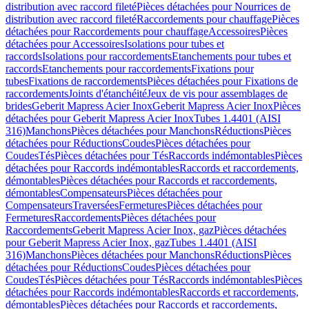
distribution avec raccord fileté
Pièces détachées pour Nourrices de
distribution avec raccord fileté
Raccordements pour chauffage
Pièces
détachées pour Raccordements pour chauffage
Accessoires
Pièces
détachées pour Accessoires
Isolations pour tubes et
raccords
Isolations pour raccordements
Etanchements pour tubes et
raccords
Etanchements pour raccordements
Fixations pour
tubes
Fixations de raccordements
Pièces détachées pour Fixations de
raccordements
Joints d'étanchéité
Jeux de vis pour assemblages de
brides
Geberit Mapress Acier Inox
Geberit Mapress Acier Inox
Pièces
détachées pour Geberit Mapress Acier Inox
Tubes 1.4401 (AISI
316)
Manchons
Pièces détachées pour Manchons
Réductions
Pièces
détachées pour Réductions
Coudes
Pièces détachées pour
Coudes
Tés
Pièces détachées pour Tés
Raccords indémontables
Pièces
détachées pour Raccords indémontables
Raccords et raccordements,
démontables
Pièces détachées pour Raccords et raccordements,
démontables
Compensateurs
Pièces détachées pour
Compensateurs
Traversées
Fermetures
Pièces détachées pour
Fermetures
Raccordements
Pièces détachées pour
Raccordements
Geberit Mapress Acier Inox, gaz
Pièces détachées
pour Geberit Mapress Acier Inox, gaz
Tubes 1.4401 (AISI
316)
Manchons
Pièces détachées pour Manchons
Réductions
Pièces
détachées pour Réductions
Coudes
Pièces détachées pour
Coudes
Tés
Pièces détachées pour Tés
Raccords indémontables
Pièces
détachées pour Raccords indémontables
Raccords et raccordements,
démontables
Pièces détachées pour Raccords et raccordements,