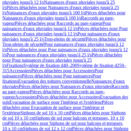
pluviales jusqu'à 12 l/s
Naissances d'eaux pluviales jusqu'à 25
l/s
Pièces détachées pour Naissances d'eaux pluviales jusqu'à 25
l/s
Naissances d'eaux pluviales jusqu'à 100 l/s
Pièces détachées pour
Naissances d'eaux pluviales jusqu'à 100 l/s
Raccords au pare-
vapeur
Pièces détachées pour Raccords au pare-vapeur
Pour
naissances d'eaux pluviales jusqu'à 12 l/s
Pièces détachées pour Pour
naissances d'eaux pluviales jusqu'à 12 l/s
Pour naissances d'eaux
pluviales jusqu'à 25 l/s
Trop-pleins de sécurité
Pièces détachées pour
Trop-pleins de sécurité
Pour naissances d'eaux pluviales jusqu'à 12
l/s
Pièces détachées pour Pour naissances d'eaux pluviales jusqu'à 12
l/s
Pour naissances d'eaux pluviales jusqu'à 25 l/s
Pièces détachées
pour Pour naissances d'eaux pluviales jusqu'à 25
l/s
Fixations
Système de fixation d40–200
Système de fixation d250–
315
Accessoires
Pièces détachées pour Accessoires
Pour
naissances
Pièces détachées pour Pour naissances
Pour
fixations
Evacuation des toitures conventionnelle
Naissances d'eaux
pluviales
Pièces détachées pour Naissances d'eaux pluviales
Raccords
au pare-vapeur
Pièces détachées pour Raccords au pare-
vapeur
Accessoires
Pièces détachées pour Accessoires
Evacuation des
sols
Evacuation de surface pour l'intérieur et l'extérieur
Pièces
détachées pour Evacuation de surface pour l'intérieur et
l'extérieur
Siphons de sol 10 x 10 cm
Pièces détachées pour Siphons
de sol 10 x 10 cm
Siphons de sol pour balcons et terrasses, 10 x 10
cm
Pièces détachées pour Siphons de sol pour balcons et terrasses,
10 x 10 cm
Siphons de sol 12 x 12 cm
Pièces détachées pour Siphons