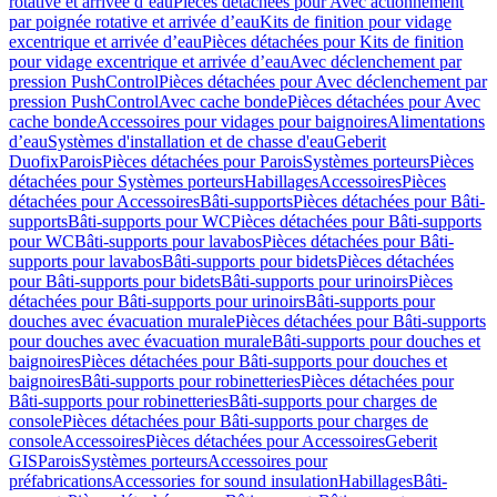
rotative et arrivée d’eau
Pièces détachées pour Avec actionnement
par poignée rotative et arrivée d’eau
Kits de finition pour vidage
excentrique et arrivée d’eau
Pièces détachées pour Kits de finition
pour vidage excentrique et arrivée d’eau
Avec déclenchement par
pression PushControl
Pièces détachées pour Avec déclenchement par
pression PushControl
Avec cache bonde
Pièces détachées pour Avec
cache bonde
Accessoires pour vidages pour baignoires
Alimentations
d’eau
Systèmes d'installation et de chasse d'eau
Geberit
Duofix
Parois
Pièces détachées pour Parois
Systèmes porteurs
Pièces
détachées pour Systèmes porteurs
Habillages
Accessoires
Pièces
détachées pour Accessoires
Bâti-supports
Pièces détachées pour Bâti-
supports
Bâti-supports pour WC
Pièces détachées pour Bâti-supports
pour WC
Bâti-supports pour lavabos
Pièces détachées pour Bâti-
supports pour lavabos
Bâti-supports pour bidets
Pièces détachées
pour Bâti-supports pour bidets
Bâti-supports pour urinoirs
Pièces
détachées pour Bâti-supports pour urinoirs
Bâti-supports pour
douches avec évacuation murale
Pièces détachées pour Bâti-supports
pour douches avec évacuation murale
Bâti-supports pour douches et
baignoires
Pièces détachées pour Bâti-supports pour douches et
baignoires
Bâti-supports pour robinetteries
Pièces détachées pour
Bâti-supports pour robinetteries
Bâti-supports pour charges de
console
Pièces détachées pour Bâti-supports pour charges de
console
Accessoires
Pièces détachées pour Accessoires
Geberit
GIS
Parois
Systèmes porteurs
Accessoires pour
préfabrications
Accessories for sound insulation
Habillages
Bâti-