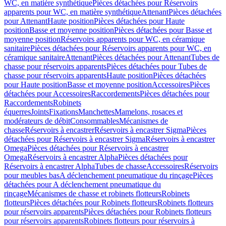
WC, en matière synthétique
Pièces détachées pour Réservoirs
apparents pour WC, en matière synthétique
Attenant
Pièces détachées
pour Attenant
Haute position
Pièces détachées pour Haute
position
Basse et moyenne position
Pièces détachées pour Basse et
moyenne position
Réservoirs apparents pour WC, en céramique
sanitaire
Pièces détachées pour Réservoirs apparents pour WC, en
céramique sanitaire
Attenant
Pièces détachées pour Attenant
Tubes de
chasse pour réservoirs apparents
Pièces détachées pour Tubes de
chasse pour réservoirs apparents
Haute position
Pièces détachées
pour Haute position
Basse et moyenne position
Accessoires
Pièces
détachées pour Accessoires
Raccordements
Pièces détachées pour
Raccordements
Robinets
équerres
Joints
Fixations
Manchettes
Mamelons, rosaces et
modérateurs de débit
Consommables
Mécanismes de
chasse
Réservoirs à encastrer
Réservoirs à encastrer Sigma
Pièces
détachées pour Réservoirs à encastrer Sigma
Réservoirs à encastrer
Omega
Pièces détachées pour Réservoirs à encastrer
Omega
Réservoirs à encastrer Alpha
Pièces détachées pour
Réservoirs à encastrer Alpha
Tubes de chasse
Accessoires
Réservoirs
pour meubles bas
A déclenchement pneumatique du rinçage
Pièces
détachées pour A déclenchement pneumatique du
rinçage
Mécanismes de chasse et robinets flotteurs
Robinets
flotteurs
Pièces détachées pour Robinets flotteurs
Robinets flotteurs
pour réservoirs apparents
Pièces détachées pour Robinets flotteurs
pour réservoirs apparents
Robinets flotteurs pour réservoirs à