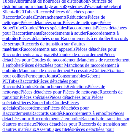
Tubes
Assortiment de nourrices de distribution
Nourrices de
distribution pour chauffage au sol
Systèmes d'évacuation
Geberit
Silent-db20
Tubes
Raccords
Pièces détachées pour
Raccords
Coudes
Embranchements
Réductions
Pièces de
nettoyage
Pièces détachées pour Pièces de nettoyage
Pièces
SuperTube
Coudes
Pièces spéciales
Raccordements
Pièces détachées
pour Raccordements
Raccordements à souder
Raccordements à
emboîter
Pièces détachées pour Raccordements à emboîter
Raccords
de serrage
Raccords de transition sur d'autres
matériaux
Raccordements aux appareils
Pièces détachées pour
Raccordements aux appareils
Coudes de raccordement
Pièces
détachées pour Coudes de raccordement
Manchons de raccordement
à emboîter
Pièces détachées pour Manchons de raccordement à
emboîter
Manchons de raccordement
Accessoires
Colliers
Fixations
pour colliers
Fermetures
Joints
Consommables
Geberit
PE
Tubes
Raccords
Pièces détachées pour
Raccords
Coudes
Embranchements
Réductions
Pièces de
nettoyage
Pièces détachées pour Pièces de nettoyage
Raccords de
transition
Pièces spéciales
Pièces détachées pour Pièces
spéciales
Pièces SuperTube
Coudes
Pièces
spéciales
Raccordements
Pièces détachées pour
Raccordements
Raccords soudés
Raccordements à emboîter
Pièces
détachées pour Raccordements à emboîter
Raccords de transition sur
d'autres matériaux
Pièces détachées pour Raccords de transition sur
d'autres matériaux
Assemblages filetés
Pièces détachées pour