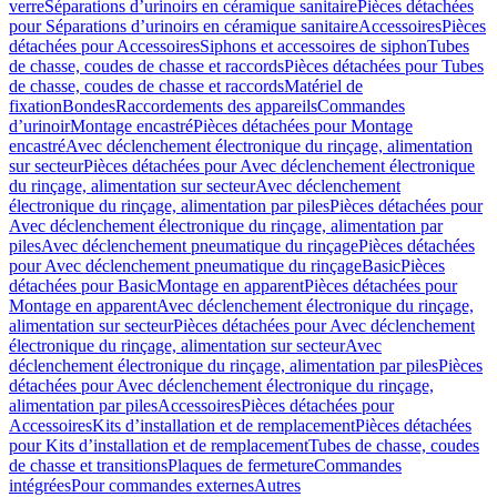
verre
Séparations d’urinoirs en céramique sanitaire
Pièces détachées
pour Séparations d’urinoirs en céramique sanitaire
Accessoires
Pièces
détachées pour Accessoires
Siphons et accessoires de siphon
Tubes
de chasse, coudes de chasse et raccords
Pièces détachées pour Tubes
de chasse, coudes de chasse et raccords
Matériel de
fixation
Bondes
Raccordements des appareils
Commandes
dʼurinoir
Montage encastré
Pièces détachées pour Montage
encastré
Avec déclenchement électronique du rinçage, alimentation
sur secteur
Pièces détachées pour Avec déclenchement électronique
du rinçage, alimentation sur secteur
Avec déclenchement
électronique du rinçage, alimentation par piles
Pièces détachées pour
Avec déclenchement électronique du rinçage, alimentation par
piles
Avec déclenchement pneumatique du rinçage
Pièces détachées
pour Avec déclenchement pneumatique du rinçage
Basic
Pièces
détachées pour Basic
Montage en apparent
Pièces détachées pour
Montage en apparent
Avec déclenchement électronique du rinçage,
alimentation sur secteur
Pièces détachées pour Avec déclenchement
électronique du rinçage, alimentation sur secteur
Avec
déclenchement électronique du rinçage, alimentation par piles
Pièces
détachées pour Avec déclenchement électronique du rinçage,
alimentation par piles
Accessoires
Pièces détachées pour
Accessoires
Kits d’installation et de remplacement
Pièces détachées
pour Kits d’installation et de remplacement
Tubes de chasse, coudes
de chasse et transitions
Plaques de fermeture
Commandes
intégrées
Pour commandes externes
Autres