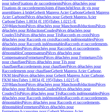
pour tubes
Fixations de raccordements
Pièces détachées pour
Fixations de raccordements
Joints d'étanchéité
Jeux de vis pour
assemblages à bride
Geberit Mapress Acier Carbone
Geberit Mapress
Acier Carbone
Pièces détachées pour Geberit Mapress Acier
Carbone
Tubes 1.0034 (E 195)
Tubes 1.0215 (E
220)
Manchons
Pièces détachées pour Manchons
Réductions
Pièces
détachées pour Réductions
Coudes
Pièces détachées pour
Coudes
Tés
Pièces détachées pour Tés
Raccords en croix
Pièces
détachées pour Raccords en croix
Raccords indémontables
Pièces
détachées pour Raccords indémontables
Raccords et raccordements,
démontables
Pièces détachées pour Raccords et raccordements,
démontables
Compensateurs
Pièces détachées pour
Compensateurs
Fermetures
Pièces détachées pour Fermetures
Tés
pour chauffage
Pièces détachées pour Tés pour
chauffage
Raccordements pour chauffage
Pièces détachées pour
Raccordements pour chauffage
Geberit Mapress Acier Carbone,
FKM bleu
Pièces détachées pour Geberit Mapress Acier Carbone,
FKM bleu
Tubes 1.0034 (E 195)
Tubes 1.0215 (E
220)
Manchons
Pièces détachées pour Manchons
Réductions
Pièces
détachées pour Réductions
Coudes
Pièces détachées pour
Coudes
Tés
Pièces détachées pour Tés
Raccords indémontables
Pièces
détachées pour Raccords indémontables
Raccords et raccordements,
démontables
Pièces détachées pour Raccords et raccordements,
démontables
Fermetures
Pièces détachées pour
Fermetures
Accessoires pour Geberit Mapress Acier