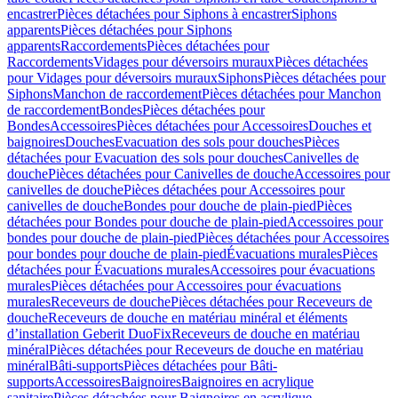
encastrer
Pièces détachées pour Siphons à encastrer
Siphons
apparents
Pièces détachées pour Siphons
apparents
Raccordements
Pièces détachées pour
Raccordements
Vidages pour déversoirs muraux
Pièces détachées
pour Vidages pour déversoirs muraux
Siphons
Pièces détachées pour
Siphons
Manchon de raccordement
Pièces détachées pour Manchon
de raccordement
Bondes
Pièces détachées pour
Bondes
Accessoires
Pièces détachées pour Accessoires
Douches et
baignoires
Douches
Evacuation des sols pour douches
Pièces
détachées pour Evacuation des sols pour douches
Canivelles de
douche
Pièces détachées pour Canivelles de douche
Accessoires pour
canivelles de douche
Pièces détachées pour Accessoires pour
canivelles de douche
Bondes pour douche de plain-pied
Pièces
détachées pour Bondes pour douche de plain-pied
Accessoires pour
bondes pour douche de plain-pied
Pièces détachées pour Accessoires
pour bondes pour douche de plain-pied
Évacuations murales
Pièces
détachées pour Évacuations murales
Accessoires pour évacuations
murales
Pièces détachées pour Accessoires pour évacuations
murales
Receveurs de douche
Pièces détachées pour Receveurs de
douche
Receveurs de douche en matériau minéral et éléments
d’installation Geberit DuoFix
Receveurs de douche en matériau
minéral
Pièces détachées pour Receveurs de douche en matériau
minéral
Bâti-supports
Pièces détachées pour Bâti-
supports
Accessoires
Baignoires
Baignoires en acrylique
sanitaire
Pièces détachées pour Baignoires en acrylique