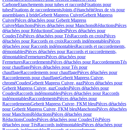
Carbone
Etanchements pour tubes et raccords
Fixations pour
tubes
Fixations de raccordements
Joints d'étanchéité
Jeux de vis pour
assemblages à bride
Geberit Mapress Cuivre
Geberit Mapress
Cuivre
Pièces détachées pour Geberit Mapress
Cuivre
Manchons
Pièces détachées pour Manchons
Réductions
Pièces
détachées pour Réductions
Coudes
Pièces détachées pour
Coudes
Tés
Pièces détachées pour Tés
Raccords en croix
Pièces
détachées pour Raccords en croix
Raccords indémontables
Pièces
détachées pour Raccords indémontables
Raccords et raccordements,
démontables
Pièces détachées pour Raccords et raccordements,
démontables
Fermetures
Pièces détachées pour
Fermetures
Raccordements
Pièces détachées pour Raccordements
Tés
pour chauffage
Pièces détachées pour Tés pour
chauffage
Raccordements pour chauffage
Pièces détachées pour
Raccordements pour chauffage
Geberit Mapress Cuivre,
chromé
Coudes
Geberit Mapress Cuivre, gaz
Pièces détachées pour
Geberit Mapress Cuivre, gaz
Coudes
Pièces détachées pour
Coudes
Raccords indémontables
Pièces détachées pour Raccords
indémontables
Raccordements
Pièces détachées pour
Raccordements
Geberit Mapress Cuivre, FKM bleu
Pièces détachées
pour Geberit Mapress Cuivre, FKM bleu
Manchons
Pièces détachées
pour Manchons
Réductions
Pièces détachées pour
Réductions
Coudes
Pièces détachées pour Coudes
Tés
Pièces
détachées pour Tés
Raccords indémontables
Pièces détachées pour
Raccords indémontables
Raccords et raccordements,