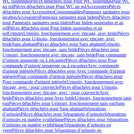
WC suspendus
Pièces détachées pour Pour WC suspendus
Pour WC
au sol
Pièces détachées pour Pour WC au sol
Accessoires
Pièces
détachées pour Accessoires
Consommables
Panneaux sanitaires pour
lavabos
Accessoires
Panneaux sanitaires pour bidets
Pièces détachées
pour Panneaux sanitaires pour bidets
Pour bidets suspendus et au
sol
Pièces détachées pour Pour bidets suspendus et au
sol
Urinoirs
Urinoirs, fonctionnement avec rinçage, avec bride
Pièces
détachées pour Urinoirs, fonctionnement avec rinçage, avec
bride
Sans abattant
Pièces détachées pour Sans abattant
Urinoirs,
fonctionnement avec rinçage, sans bride
Pièces détachées pour
Urinoirs, fonctionnement avec rinçage, sans bride
Pour commande
d’urinoir apparente ou à encastrer
Pièces détachées pour Pour
commande d’urinoir apparente ou à encastrer
Avec commande
d'urinoir intégrée
Pièces détachées pour Avec commande d'urinoir
intégrée
Pour commande d'urinoir intégrée
Pièces détachées pour
Pour commande d'urinoir intégrée
Urinoirs, fonctionnement avec
rinçage, avec / pour couvercle
Pièces détachées pour Urinoirs,
fonctionnement avec rinçage, avec / pour couvercle
Avec
bride
Pièces détachées pour Avec bride
Urinoirs, fonctionnement sans
eau
Pièces détachées pour Urinoirs, fonctionnement sans eau
Sans
abattant
Pièces détachées pour Sans abattant
Séparations
d’urinoirs
Pièces détachées pour Séparations d’urinoirs
Séparations
d’urinoirs en matière synthétique
Pièces détachées pour Séparations
d’urinoirs en matière synthétique
Séparations d’urinoirs en
verre
Pièces détachées pour Séparations d’urinoirs en