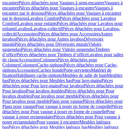
encastrer
Pièces détachées pour Vasques à semi-encastrer
Vasques à
encastrer
Pièces détachées pour Vasques à encastrer
Vasques à
encastrer par le dessous
Pièces détachées pour Vasques à encastrer
par le dessous
Lavabos Comfort
Pièces détachées pour Lavabos
Comfort
Lavabos pour enfants
Pièces détachées pour Lavabos pour
enfants
Lavabos
Lavabos-collectif
Pièces détachées pour Lavabos-
collectif
Accessoires
Pièces détachées pour Accessoires
Autres
lavabos
Pièces détachées pour Autres lavabos
Déversoirs
murals
Pièces détachées pour Déversoirs murals
Vidoirs
suspendus
Pièces détachées pour Vidoirs suspendus
Timbres
dʼoffice
Pièces détachées pour Timbres dʼoffice
Lavabos pour salles
de classe
Accessoires
Colonnes
Pièces détachées pour
Colonnes
Colonnes
Cache-siphons
Pièces détachées pour Cache-
siphons
Accessoires
Caches bonde
Porte-serviettes
Matériel de
fixation
Habillages cache-siphons
Meubles de salle de bain
Meubles
bas
Pièces détachées pour Meubles bas
Pour lave-mains
Pièces
détachées pour Pour lave-mains
Pour lavabos
Pièces détachées pour
Pour lavabos
Pour lavabos doubles
Pièces détachées pour Pour
lavabos doubles
Pour lavabos pour meuble
Pièces détachées pour
Pour lavabos pour meuble
Plans pour vasque
Pièces détachées pour
Plans pour vasque
Pour vasque à poser en forme de coupelle
Pièces
détachées pour Pour vasque à poser en forme de coupelle
Pour
vasque à poser rectangulaire
Pièces détachées pour Pour vasque à
poser rectangulaire
Pour vasque à encastrer
Meubles latéraux
bas
Pièces détachées pour Meubles latéraux bas
Meubles latéraux