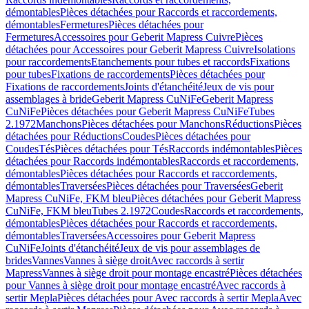
démontables
Pièces détachées pour Raccords et raccordements,
démontables
Fermetures
Pièces détachées pour
Fermetures
Accessoires pour Geberit Mapress Cuivre
Pièces
détachées pour Accessoires pour Geberit Mapress Cuivre
Isolations
pour raccordements
Etanchements pour tubes et raccords
Fixations
pour tubes
Fixations de raccordements
Pièces détachées pour
Fixations de raccordements
Joints d'étanchéité
Jeux de vis pour
assemblages à bride
Geberit Mapress CuNiFe
Geberit Mapress
CuNiFe
Pièces détachées pour Geberit Mapress CuNiFe
Tubes
2.1972
Manchons
Pièces détachées pour Manchons
Réductions
Pièces
détachées pour Réductions
Coudes
Pièces détachées pour
Coudes
Tés
Pièces détachées pour Tés
Raccords indémontables
Pièces
détachées pour Raccords indémontables
Raccords et raccordements,
démontables
Pièces détachées pour Raccords et raccordements,
démontables
Traversées
Pièces détachées pour Traversées
Geberit
Mapress CuNiFe, FKM bleu
Pièces détachées pour Geberit Mapress
CuNiFe, FKM bleu
Tubes 2.1972
Coudes
Raccords et raccordements,
démontables
Pièces détachées pour Raccords et raccordements,
démontables
Traversées
Accessoires pour Geberit Mapress
CuNiFe
Joints d'étanchéité
Jeux de vis pour assemblages de
brides
Vannes
Vannes à siège droit
Avec raccords à sertir
Mapress
Vannes à siège droit pour montage encastré
Pièces détachées
pour Vannes à siège droit pour montage encastré
Avec raccords à
sertir Mepla
Pièces détachées pour Avec raccords à sertir Mepla
Avec