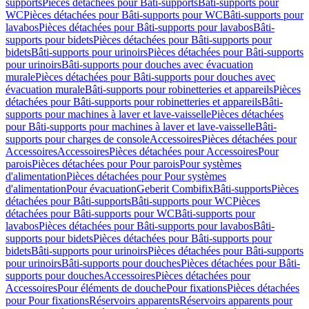
supports
Pièces détachées pour Bâti-supports
Bâti-supports pour
WC
Pièces détachées pour Bâti-supports pour WC
Bâti-supports pour
lavabos
Pièces détachées pour Bâti-supports pour lavabos
Bâti-
supports pour bidets
Pièces détachées pour Bâti-supports pour
bidets
Bâti-supports pour urinoirs
Pièces détachées pour Bâti-supports
pour urinoirs
Bâti-supports pour douches avec évacuation
murale
Pièces détachées pour Bâti-supports pour douches avec
évacuation murale
Bâti-supports pour robinetteries et appareils
Pièces
détachées pour Bâti-supports pour robinetteries et appareils
Bâti-
supports pour machines à laver et lave-vaisselle
Pièces détachées
pour Bâti-supports pour machines à laver et lave-vaisselle
Bâti-
supports pour charges de console
Accessoires
Pièces détachées pour
Accessoires
Accessoires
Pièces détachées pour Accessoires
Pour
parois
Pièces détachées pour Pour parois
Pour systèmes
d'alimentation
Pièces détachées pour Pour systèmes
d'alimentation
Pour évacuation
Geberit Combifix
Bâti-supports
Pièces
détachées pour Bâti-supports
Bâti-supports pour WC
Pièces
détachées pour Bâti-supports pour WC
Bâti-supports pour
lavabos
Pièces détachées pour Bâti-supports pour lavabos
Bâti-
supports pour bidets
Pièces détachées pour Bâti-supports pour
bidets
Bâti-supports pour urinoirs
Pièces détachées pour Bâti-supports
pour urinoirs
Bâti-supports pour douches
Pièces détachées pour Bâti-
supports pour douches
Accessoires
Pièces détachées pour
Accessoires
Pour éléments de douche
Pour fixations
Pièces détachées
pour Pour fixations
Réservoirs apparents
Réservoirs apparents pour