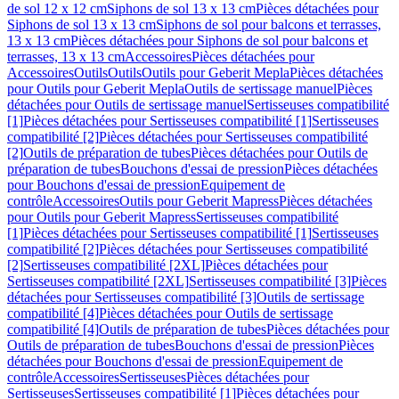
de sol 12 x 12 cm
Siphons de sol 13 x 13 cm
Pièces détachées pour
Siphons de sol 13 x 13 cm
Siphons de sol pour balcons et terrasses,
13 x 13 cm
Pièces détachées pour Siphons de sol pour balcons et
terrasses, 13 x 13 cm
Accessoires
Pièces détachées pour
Accessoires
Outils
Outils
Outils pour Geberit Mepla
Pièces détachées
pour Outils pour Geberit Mepla
Outils de sertissage manuel
Pièces
détachées pour Outils de sertissage manuel
Sertisseuses compatibilité
[1]
Pièces détachées pour Sertisseuses compatibilité [1]
Sertisseuses
compatibilité [2]
Pièces détachées pour Sertisseuses compatibilité
[2]
Outils de préparation de tubes
Pièces détachées pour Outils de
préparation de tubes
Bouchons d'essai de pression
Pièces détachées
pour Bouchons d'essai de pression
Equipement de
contrôle
Accessoires
Outils pour Geberit Mapress
Pièces détachées
pour Outils pour Geberit Mapress
Sertisseuses compatibilité
[1]
Pièces détachées pour Sertisseuses compatibilité [1]
Sertisseuses
compatibilité [2]
Pièces détachées pour Sertisseuses compatibilité
[2]
Sertisseuses compatibilité [2XL]
Pièces détachées pour
Sertisseuses compatibilité [2XL]
Sertisseuses compatibilité [3]
Pièces
détachées pour Sertisseuses compatibilité [3]
Outils de sertissage
compatibilité [4]
Pièces détachées pour Outils de sertissage
compatibilité [4]
Outils de préparation de tubes
Pièces détachées pour
Outils de préparation de tubes
Bouchons d'essai de pression
Pièces
détachées pour Bouchons d'essai de pression
Equipement de
contrôle
Accessoires
Sertisseuses
Pièces détachées pour
Sertisseuses
Sertisseuses compatibilité [1]
Pièces détachées pour