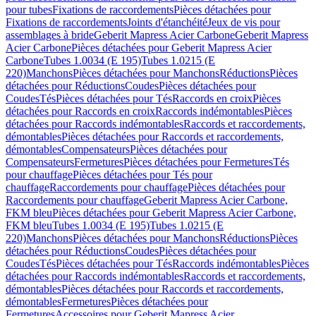
pour tubes
Fixations de raccordements
Pièces détachées pour
Fixations de raccordements
Joints d'étanchéité
Jeux de vis pour
assemblages à bride
Geberit Mapress Acier Carbone
Geberit Mapress
Acier Carbone
Pièces détachées pour Geberit Mapress Acier
Carbone
Tubes 1.0034 (E 195)
Tubes 1.0215 (E
220)
Manchons
Pièces détachées pour Manchons
Réductions
Pièces
détachées pour Réductions
Coudes
Pièces détachées pour
Coudes
Tés
Pièces détachées pour Tés
Raccords en croix
Pièces
détachées pour Raccords en croix
Raccords indémontables
Pièces
détachées pour Raccords indémontables
Raccords et raccordements,
démontables
Pièces détachées pour Raccords et raccordements,
démontables
Compensateurs
Pièces détachées pour
Compensateurs
Fermetures
Pièces détachées pour Fermetures
Tés
pour chauffage
Pièces détachées pour Tés pour
chauffage
Raccordements pour chauffage
Pièces détachées pour
Raccordements pour chauffage
Geberit Mapress Acier Carbone,
FKM bleu
Pièces détachées pour Geberit Mapress Acier Carbone,
FKM bleu
Tubes 1.0034 (E 195)
Tubes 1.0215 (E
220)
Manchons
Pièces détachées pour Manchons
Réductions
Pièces
détachées pour Réductions
Coudes
Pièces détachées pour
Coudes
Tés
Pièces détachées pour Tés
Raccords indémontables
Pièces
détachées pour Raccords indémontables
Raccords et raccordements,
démontables
Pièces détachées pour Raccords et raccordements,
démontables
Fermetures
Pièces détachées pour
Fermetures
Accessoires pour Geberit Mapress Acier