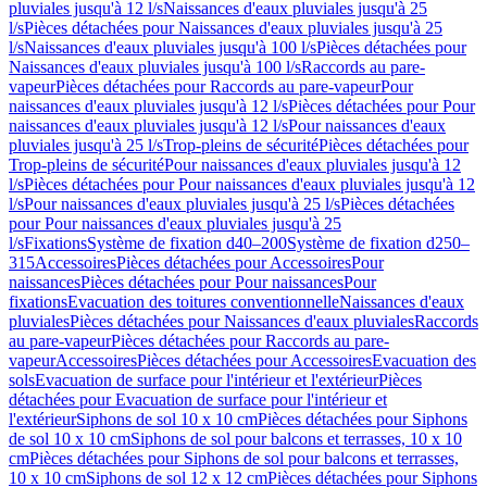
pluviales jusqu'à 12 l/s
Naissances d'eaux pluviales jusqu'à 25
l/s
Pièces détachées pour Naissances d'eaux pluviales jusqu'à 25
l/s
Naissances d'eaux pluviales jusqu'à 100 l/s
Pièces détachées pour
Naissances d'eaux pluviales jusqu'à 100 l/s
Raccords au pare-
vapeur
Pièces détachées pour Raccords au pare-vapeur
Pour
naissances d'eaux pluviales jusqu'à 12 l/s
Pièces détachées pour Pour
naissances d'eaux pluviales jusqu'à 12 l/s
Pour naissances d'eaux
pluviales jusqu'à 25 l/s
Trop-pleins de sécurité
Pièces détachées pour
Trop-pleins de sécurité
Pour naissances d'eaux pluviales jusqu'à 12
l/s
Pièces détachées pour Pour naissances d'eaux pluviales jusqu'à 12
l/s
Pour naissances d'eaux pluviales jusqu'à 25 l/s
Pièces détachées
pour Pour naissances d'eaux pluviales jusqu'à 25
l/s
Fixations
Système de fixation d40–200
Système de fixation d250–
315
Accessoires
Pièces détachées pour Accessoires
Pour
naissances
Pièces détachées pour Pour naissances
Pour
fixations
Evacuation des toitures conventionnelle
Naissances d'eaux
pluviales
Pièces détachées pour Naissances d'eaux pluviales
Raccords
au pare-vapeur
Pièces détachées pour Raccords au pare-
vapeur
Accessoires
Pièces détachées pour Accessoires
Evacuation des
sols
Evacuation de surface pour l'intérieur et l'extérieur
Pièces
détachées pour Evacuation de surface pour l'intérieur et
l'extérieur
Siphons de sol 10 x 10 cm
Pièces détachées pour Siphons
de sol 10 x 10 cm
Siphons de sol pour balcons et terrasses, 10 x 10
cm
Pièces détachées pour Siphons de sol pour balcons et terrasses,
10 x 10 cm
Siphons de sol 12 x 12 cm
Pièces détachées pour Siphons