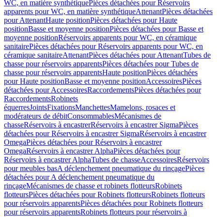
WC, en matière synthétique
Pièces détachées pour Réservoirs
apparents pour WC, en matière synthétique
Attenant
Pièces détachées
pour Attenant
Haute position
Pièces détachées pour Haute
position
Basse et moyenne position
Pièces détachées pour Basse et
moyenne position
Réservoirs apparents pour WC, en céramique
sanitaire
Pièces détachées pour Réservoirs apparents pour WC, en
céramique sanitaire
Attenant
Pièces détachées pour Attenant
Tubes de
chasse pour réservoirs apparents
Pièces détachées pour Tubes de
chasse pour réservoirs apparents
Haute position
Pièces détachées
pour Haute position
Basse et moyenne position
Accessoires
Pièces
détachées pour Accessoires
Raccordements
Pièces détachées pour
Raccordements
Robinets
équerres
Joints
Fixations
Manchettes
Mamelons, rosaces et
modérateurs de débit
Consommables
Mécanismes de
chasse
Réservoirs à encastrer
Réservoirs à encastrer Sigma
Pièces
détachées pour Réservoirs à encastrer Sigma
Réservoirs à encastrer
Omega
Pièces détachées pour Réservoirs à encastrer
Omega
Réservoirs à encastrer Alpha
Pièces détachées pour
Réservoirs à encastrer Alpha
Tubes de chasse
Accessoires
Réservoirs
pour meubles bas
A déclenchement pneumatique du rinçage
Pièces
détachées pour A déclenchement pneumatique du
rinçage
Mécanismes de chasse et robinets flotteurs
Robinets
flotteurs
Pièces détachées pour Robinets flotteurs
Robinets flotteurs
pour réservoirs apparents
Pièces détachées pour Robinets flotteurs
pour réservoirs apparents
Robinets flotteurs pour réservoirs à