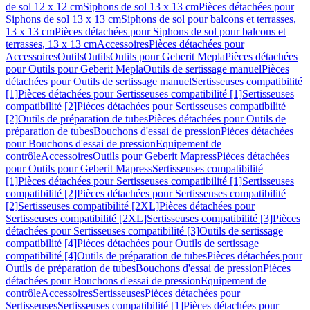
de sol 12 x 12 cm
Siphons de sol 13 x 13 cm
Pièces détachées pour
Siphons de sol 13 x 13 cm
Siphons de sol pour balcons et terrasses,
13 x 13 cm
Pièces détachées pour Siphons de sol pour balcons et
terrasses, 13 x 13 cm
Accessoires
Pièces détachées pour
Accessoires
Outils
Outils
Outils pour Geberit Mepla
Pièces détachées
pour Outils pour Geberit Mepla
Outils de sertissage manuel
Pièces
détachées pour Outils de sertissage manuel
Sertisseuses compatibilité
[1]
Pièces détachées pour Sertisseuses compatibilité [1]
Sertisseuses
compatibilité [2]
Pièces détachées pour Sertisseuses compatibilité
[2]
Outils de préparation de tubes
Pièces détachées pour Outils de
préparation de tubes
Bouchons d'essai de pression
Pièces détachées
pour Bouchons d'essai de pression
Equipement de
contrôle
Accessoires
Outils pour Geberit Mapress
Pièces détachées
pour Outils pour Geberit Mapress
Sertisseuses compatibilité
[1]
Pièces détachées pour Sertisseuses compatibilité [1]
Sertisseuses
compatibilité [2]
Pièces détachées pour Sertisseuses compatibilité
[2]
Sertisseuses compatibilité [2XL]
Pièces détachées pour
Sertisseuses compatibilité [2XL]
Sertisseuses compatibilité [3]
Pièces
détachées pour Sertisseuses compatibilité [3]
Outils de sertissage
compatibilité [4]
Pièces détachées pour Outils de sertissage
compatibilité [4]
Outils de préparation de tubes
Pièces détachées pour
Outils de préparation de tubes
Bouchons d'essai de pression
Pièces
détachées pour Bouchons d'essai de pression
Equipement de
contrôle
Accessoires
Sertisseuses
Pièces détachées pour
Sertisseuses
Sertisseuses compatibilité [1]
Pièces détachées pour