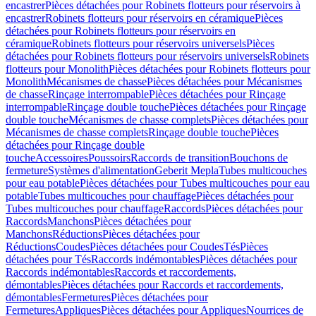
encastrer
Pièces détachées pour Robinets flotteurs pour réservoirs à
encastrer
Robinets flotteurs pour réservoirs en céramique
Pièces
détachées pour Robinets flotteurs pour réservoirs en
céramique
Robinets flotteurs pour réservoirs universels
Pièces
détachées pour Robinets flotteurs pour réservoirs universels
Robinets
flotteurs pour Monolith
Pièces détachées pour Robinets flotteurs pour
Monolith
Mécanismes de chasse
Pièces détachées pour Mécanismes
de chasse
Rinçage interrompable
Pièces détachées pour Rinçage
interrompable
Rinçage double touche
Pièces détachées pour Rinçage
double touche
Mécanismes de chasse complets
Pièces détachées pour
Mécanismes de chasse complets
Rinçage double touche
Pièces
détachées pour Rinçage double
touche
Accessoires
Poussoirs
Raccords de transition
Bouchons de
fermeture
Systèmes d'alimentation
Geberit Mepla
Tubes multicouches
pour eau potable
Pièces détachées pour Tubes multicouches pour eau
potable
Tubes multicouches pour chauffage
Pièces détachées pour
Tubes multicouches pour chauffage
Raccords
Pièces détachées pour
Raccords
Manchons
Pièces détachées pour
Manchons
Réductions
Pièces détachées pour
Réductions
Coudes
Pièces détachées pour Coudes
Tés
Pièces
détachées pour Tés
Raccords indémontables
Pièces détachées pour
Raccords indémontables
Raccords et raccordements,
démontables
Pièces détachées pour Raccords et raccordements,
démontables
Fermetures
Pièces détachées pour
Fermetures
Appliques
Pièces détachées pour Appliques
Nourrices de