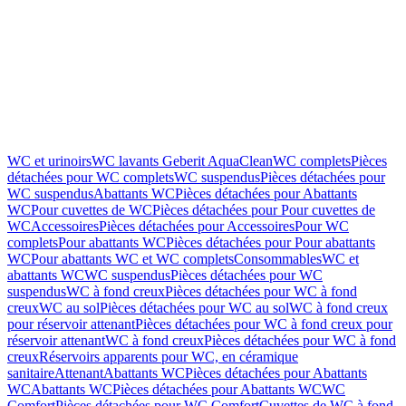
WC et urinoirs
WC lavants Geberit AquaClean
WC complets
Pièces
détachées pour WC complets
WC suspendus
Pièces détachées pour
WC suspendus
Abattants WC
Pièces détachées pour Abattants
WC
Pour cuvettes de WC
Pièces détachées pour Pour cuvettes de
WC
Accessoires
Pièces détachées pour Accessoires
Pour WC
complets
Pour abattants WC
Pièces détachées pour Pour abattants
WC
Pour abattants WC et WC complets
Consommables
WC et
abattants WC
WC suspendus
Pièces détachées pour WC
suspendus
WC à fond creux
Pièces détachées pour WC à fond
creux
WC au sol
Pièces détachées pour WC au sol
WC à fond creux
pour réservoir attenant
Pièces détachées pour WC à fond creux pour
réservoir attenant
WC à fond creux
Pièces détachées pour WC à fond
creux
Réservoirs apparents pour WC, en céramique
sanitaire
Attenant
Abattants WC
Pièces détachées pour Abattants
WC
Abattants WC
Pièces détachées pour Abattants WC
WC
Comfort
Pièces détachées pour WC Comfort
Cuvettes de WC à fond