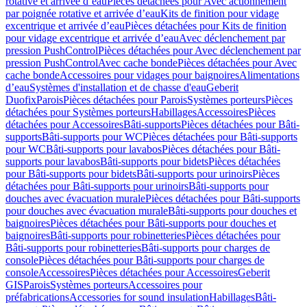
rotative et arrivée d’eau
Pièces détachées pour Avec actionnement
par poignée rotative et arrivée d’eau
Kits de finition pour vidage
excentrique et arrivée d’eau
Pièces détachées pour Kits de finition
pour vidage excentrique et arrivée d’eau
Avec déclenchement par
pression PushControl
Pièces détachées pour Avec déclenchement par
pression PushControl
Avec cache bonde
Pièces détachées pour Avec
cache bonde
Accessoires pour vidages pour baignoires
Alimentations
d’eau
Systèmes d'installation et de chasse d'eau
Geberit
Duofix
Parois
Pièces détachées pour Parois
Systèmes porteurs
Pièces
détachées pour Systèmes porteurs
Habillages
Accessoires
Pièces
détachées pour Accessoires
Bâti-supports
Pièces détachées pour Bâti-
supports
Bâti-supports pour WC
Pièces détachées pour Bâti-supports
pour WC
Bâti-supports pour lavabos
Pièces détachées pour Bâti-
supports pour lavabos
Bâti-supports pour bidets
Pièces détachées
pour Bâti-supports pour bidets
Bâti-supports pour urinoirs
Pièces
détachées pour Bâti-supports pour urinoirs
Bâti-supports pour
douches avec évacuation murale
Pièces détachées pour Bâti-supports
pour douches avec évacuation murale
Bâti-supports pour douches et
baignoires
Pièces détachées pour Bâti-supports pour douches et
baignoires
Bâti-supports pour robinetteries
Pièces détachées pour
Bâti-supports pour robinetteries
Bâti-supports pour charges de
console
Pièces détachées pour Bâti-supports pour charges de
console
Accessoires
Pièces détachées pour Accessoires
Geberit
GIS
Parois
Systèmes porteurs
Accessoires pour
préfabrications
Accessories for sound insulation
Habillages
Bâti-