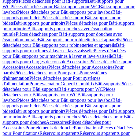
supports
Pièces détachées pour Bâti-supports
Bâti-supports pour
WC
Pièces détachées pour Bâti-supports pour WC
Bâti-supports pour
lavabos
Pièces détachées pour Bâti-supports pour lavabos
Bâti-
supports pour bidets
Pièces détachées pour Bâti-supports pour
bidets
Bâti-supports pour urinoirs
Pièces détachées pour Bâti-supports
pour urinoirs
Bâti-supports pour douches avec évacuation
murale
Pièces détachées pour Bâti-supports pour douches avec
évacuation murale
Bâti-supports pour robinetteries et appareils
Pièces
détachées pour Bâti-supports pour robinetteries et appareils
Bâti-
supports pour machines à laver et lave-vaisselle
Pièces détachées
pour Bâti-supports pour machines à laver et lave-vaisselle
Bâti-
supports pour charges de console
Accessoires
Pièces détachées pour
Accessoires
Accessoires
Pièces détachées pour Accessoires
Pour
parois
Pièces détachées pour Pour parois
Pour systèmes
d'alimentation
Pièces détachées pour Pour systèmes
d'alimentation
Pour évacuation
Geberit Combifix
Bâti-supports
Pièces
détachées pour Bâti-supports
Bâti-supports pour WC
Pièces
détachées pour Bâti-supports pour WC
Bâti-supports pour
lavabos
Pièces détachées pour Bâti-supports pour lavabos
Bâti-
supports pour bidets
Pièces détachées pour Bâti-supports pour
bidets
Bâti-supports pour urinoirs
Pièces détachées pour Bâti-supports
pour urinoirs
Bâti-supports pour douches
Pièces détachées pour Bâti-
supports pour douches
Accessoires
Pièces détachées pour
Accessoires
Pour éléments de douche
Pour fixations
Pièces détachées
pour Pour fixations
Réservoirs apparents
Réservoirs apparents pour