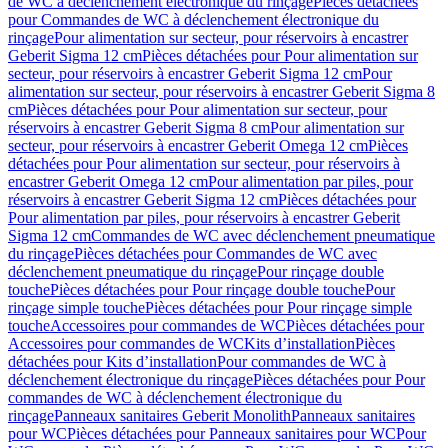
de WC à déclenchement électronique du rinçage
Pièces détachées
pour Commandes de WC à déclenchement électronique du
rinçage
Pour alimentation sur secteur, pour réservoirs à encastrer
Geberit Sigma 12 cm
Pièces détachées pour Pour alimentation sur
secteur, pour réservoirs à encastrer Geberit Sigma 12 cm
Pour
alimentation sur secteur, pour réservoirs à encastrer Geberit Sigma 8
cm
Pièces détachées pour Pour alimentation sur secteur, pour
réservoirs à encastrer Geberit Sigma 8 cm
Pour alimentation sur
secteur, pour réservoirs à encastrer Geberit Omega 12 cm
Pièces
détachées pour Pour alimentation sur secteur, pour réservoirs à
encastrer Geberit Omega 12 cm
Pour alimentation par piles, pour
réservoirs à encastrer Geberit Sigma 12 cm
Pièces détachées pour
Pour alimentation par piles, pour réservoirs à encastrer Geberit
Sigma 12 cm
Commandes de WC avec déclenchement pneumatique
du rinçage
Pièces détachées pour Commandes de WC avec
déclenchement pneumatique du rinçage
Pour rinçage double
touche
Pièces détachées pour Pour rinçage double touche
Pour
rinçage simple touche
Pièces détachées pour Pour rinçage simple
touche
Accessoires pour commandes de WC
Pièces détachées pour
Accessoires pour commandes de WC
Kits d’installation
Pièces
détachées pour Kits d’installation
Pour commandes de WC à
déclenchement électronique du rinçage
Pièces détachées pour Pour
commandes de WC à déclenchement électronique du
rinçage
Panneaux sanitaires Geberit Monolith
Panneaux sanitaires
pour WC
Pièces détachées pour Panneaux sanitaires pour WC
Pour