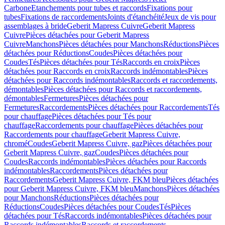
Carbone
Etanchements pour tubes et raccords
Fixations pour
tubes
Fixations de raccordements
Joints d'étanchéité
Jeux de vis pour
assemblages à bride
Geberit Mapress Cuivre
Geberit Mapress
Cuivre
Pièces détachées pour Geberit Mapress
Cuivre
Manchons
Pièces détachées pour Manchons
Réductions
Pièces
détachées pour Réductions
Coudes
Pièces détachées pour
Coudes
Tés
Pièces détachées pour Tés
Raccords en croix
Pièces
détachées pour Raccords en croix
Raccords indémontables
Pièces
détachées pour Raccords indémontables
Raccords et raccordements,
démontables
Pièces détachées pour Raccords et raccordements,
démontables
Fermetures
Pièces détachées pour
Fermetures
Raccordements
Pièces détachées pour Raccordements
Tés
pour chauffage
Pièces détachées pour Tés pour
chauffage
Raccordements pour chauffage
Pièces détachées pour
Raccordements pour chauffage
Geberit Mapress Cuivre,
chromé
Coudes
Geberit Mapress Cuivre, gaz
Pièces détachées pour
Geberit Mapress Cuivre, gaz
Coudes
Pièces détachées pour
Coudes
Raccords indémontables
Pièces détachées pour Raccords
indémontables
Raccordements
Pièces détachées pour
Raccordements
Geberit Mapress Cuivre, FKM bleu
Pièces détachées
pour Geberit Mapress Cuivre, FKM bleu
Manchons
Pièces détachées
pour Manchons
Réductions
Pièces détachées pour
Réductions
Coudes
Pièces détachées pour Coudes
Tés
Pièces
détachées pour Tés
Raccords indémontables
Pièces détachées pour
Raccords indémontables
Raccords et raccordements,