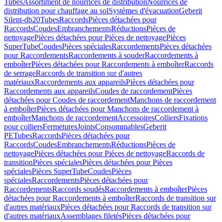
Tubes
Assortiment de nourrices de distribution
Nourrices de
distribution pour chauffage au sol
Systèmes d'évacuation
Geberit
Silent-db20
Tubes
Raccords
Pièces détachées pour
Raccords
Coudes
Embranchements
Réductions
Pièces de
nettoyage
Pièces détachées pour Pièces de nettoyage
Pièces
SuperTube
Coudes
Pièces spéciales
Raccordements
Pièces détachées
pour Raccordements
Raccordements à souder
Raccordements à
emboîter
Pièces détachées pour Raccordements à emboîter
Raccords
de serrage
Raccords de transition sur d'autres
matériaux
Raccordements aux appareils
Pièces détachées pour
Raccordements aux appareils
Coudes de raccordement
Pièces
détachées pour Coudes de raccordement
Manchons de raccordement
à emboîter
Pièces détachées pour Manchons de raccordement à
emboîter
Manchons de raccordement
Accessoires
Colliers
Fixations
pour colliers
Fermetures
Joints
Consommables
Geberit
PE
Tubes
Raccords
Pièces détachées pour
Raccords
Coudes
Embranchements
Réductions
Pièces de
nettoyage
Pièces détachées pour Pièces de nettoyage
Raccords de
transition
Pièces spéciales
Pièces détachées pour Pièces
spéciales
Pièces SuperTube
Coudes
Pièces
spéciales
Raccordements
Pièces détachées pour
Raccordements
Raccords soudés
Raccordements à emboîter
Pièces
détachées pour Raccordements à emboîter
Raccords de transition sur
d'autres matériaux
Pièces détachées pour Raccords de transition sur
d'autres matériaux
Assemblages filetés
Pièces détachées pour