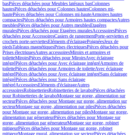
bas
Pièces détachées pour Meubles latéraux bas
Colonnes
hautes
Pièces détachées pour Colonnes hautes
Colonnes mi-
haute
Pièces détachées pour Colonnes mi-haute
Armoires hautes
compactes
Pièces détachées pour Armoires hautes compactes
Autres
meubles
Pièces détachées pour Autres meubles
Etagères
murales
Pièces détachées pour Etagères murales
Accessoires
Pièces
détachées pour Accessoires
Casiers de rangement
Porte-serviettes et
crochets porte-serviettes
Eléments d'éclairage
Poignées
Jeux de
pieds
Tableaus magnétiques
Prises électriques
Pièces détachées pour
Prises électriques
Autres accessoires
Miroirs et armoires et
toilette
Miroirs
Pièces détachées pour Miroirs
Avec éclairage
intégré
Pièces détachées pour Avec éclairage intégré
Armoires de
toilette
Pièces détachées pour Armoires de toilette
Avec éclairage
intégré
Pièces détachées pour Avec éclairage intégré
Sans éclairage
intégré
Pièces détachées pour Sans éclairage
intégré
Accessoires
Eléments d'éclairage
Autres
accessoires
Robinetteries
Robinetteries de lavabo
Pièces détachées
pour Robinetteries de lavabo
Montage sur gorge, alimentation sur
secteur
Pièces détachées pour Montage sur gorge, alimentation sur
secteur
Montage sur gorge, alimentation par piles
Pièces détachées
pour Montage sur gorge, alimentation par piles
Montage sur gorge,
alimentation par génerateur
Pièces détachées pour Montage sur
gorge, alimentation par génerateur
Montage sur gorge, robinet
mitigeur
Pièces détachées pour Montage sur gorge, robinet
mitigeur
Montage mural, alimentation sur secteur
Pièces détachées