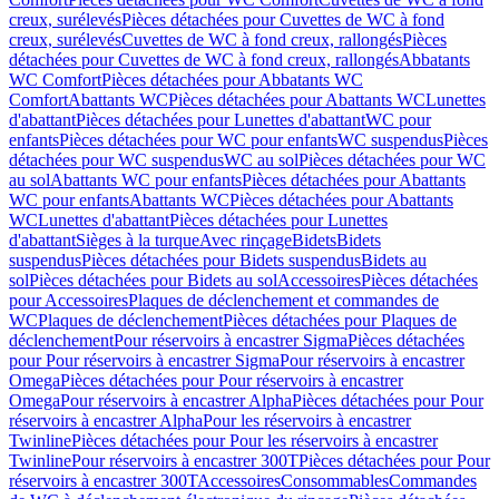
creux, surélevés
Pièces détachées pour Cuvettes de WC à fond
creux, surélevés
Cuvettes de WC à fond creux, rallongés
Pièces
détachées pour Cuvettes de WC à fond creux, rallongés
Abbatants
WC Comfort
Pièces détachées pour Abbatants WC
Comfort
Abattants WC
Pièces détachées pour Abattants WC
Lunettes
d'abattant
Pièces détachées pour Lunettes d'abattant
WC pour
enfants
Pièces détachées pour WC pour enfants
WC suspendus
Pièces
détachées pour WC suspendus
WC au sol
Pièces détachées pour WC
au sol
Abattants WC pour enfants
Pièces détachées pour Abattants
WC pour enfants
Abattants WC
Pièces détachées pour Abattants
WC
Lunettes d'abattant
Pièces détachées pour Lunettes
d'abattant
Sièges à la turque
Avec rinçage
Bidets
Bidets
suspendus
Pièces détachées pour Bidets suspendus
Bidets au
sol
Pièces détachées pour Bidets au sol
Accessoires
Pièces détachées
pour Accessoires
Plaques de déclenchement et commandes de
WC
Plaques de déclenchement
Pièces détachées pour Plaques de
déclenchement
Pour réservoirs à encastrer Sigma
Pièces détachées
pour Pour réservoirs à encastrer Sigma
Pour réservoirs à encastrer
Omega
Pièces détachées pour Pour réservoirs à encastrer
Omega
Pour réservoirs à encastrer Alpha
Pièces détachées pour Pour
réservoirs à encastrer Alpha
Pour les réservoirs à encastrer
Twinline
Pièces détachées pour Pour les réservoirs à encastrer
Twinline
Pour réservoirs à encastrer 300T
Pièces détachées pour Pour
réservoirs à encastrer 300T
Accessoires
Consommables
Commandes