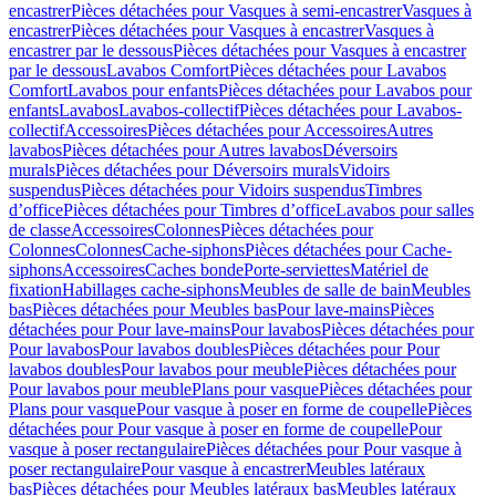
encastrer
Pièces détachées pour Vasques à semi-encastrer
Vasques à
encastrer
Pièces détachées pour Vasques à encastrer
Vasques à
encastrer par le dessous
Pièces détachées pour Vasques à encastrer
par le dessous
Lavabos Comfort
Pièces détachées pour Lavabos
Comfort
Lavabos pour enfants
Pièces détachées pour Lavabos pour
enfants
Lavabos
Lavabos-collectif
Pièces détachées pour Lavabos-
collectif
Accessoires
Pièces détachées pour Accessoires
Autres
lavabos
Pièces détachées pour Autres lavabos
Déversoirs
murals
Pièces détachées pour Déversoirs murals
Vidoirs
suspendus
Pièces détachées pour Vidoirs suspendus
Timbres
dʼoffice
Pièces détachées pour Timbres dʼoffice
Lavabos pour salles
de classe
Accessoires
Colonnes
Pièces détachées pour
Colonnes
Colonnes
Cache-siphons
Pièces détachées pour Cache-
siphons
Accessoires
Caches bonde
Porte-serviettes
Matériel de
fixation
Habillages cache-siphons
Meubles de salle de bain
Meubles
bas
Pièces détachées pour Meubles bas
Pour lave-mains
Pièces
détachées pour Pour lave-mains
Pour lavabos
Pièces détachées pour
Pour lavabos
Pour lavabos doubles
Pièces détachées pour Pour
lavabos doubles
Pour lavabos pour meuble
Pièces détachées pour
Pour lavabos pour meuble
Plans pour vasque
Pièces détachées pour
Plans pour vasque
Pour vasque à poser en forme de coupelle
Pièces
détachées pour Pour vasque à poser en forme de coupelle
Pour
vasque à poser rectangulaire
Pièces détachées pour Pour vasque à
poser rectangulaire
Pour vasque à encastrer
Meubles latéraux
bas
Pièces détachées pour Meubles latéraux bas
Meubles latéraux