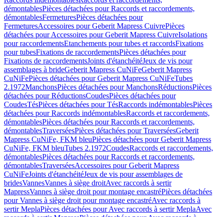
démontables
Pièces détachées pour Raccords et raccordements,
démontables
Fermetures
Pièces détachées pour
Fermetures
Accessoires pour Geberit Mapress Cuivre
Pièces
détachées pour Accessoires pour Geberit Mapress Cuivre
Isolations
pour raccordements
Etanchements pour tubes et raccords
Fixations
pour tubes
Fixations de raccordements
Pièces détachées pour
Fixations de raccordements
Joints d'étanchéité
Jeux de vis pour
assemblages à bride
Geberit Mapress CuNiFe
Geberit Mapress
CuNiFe
Pièces détachées pour Geberit Mapress CuNiFe
Tubes
2.1972
Manchons
Pièces détachées pour Manchons
Réductions
Pièces
détachées pour Réductions
Coudes
Pièces détachées pour
Coudes
Tés
Pièces détachées pour Tés
Raccords indémontables
Pièces
détachées pour Raccords indémontables
Raccords et raccordements,
démontables
Pièces détachées pour Raccords et raccordements,
démontables
Traversées
Pièces détachées pour Traversées
Geberit
Mapress CuNiFe, FKM bleu
Pièces détachées pour Geberit Mapress
CuNiFe, FKM bleu
Tubes 2.1972
Coudes
Raccords et raccordements,
démontables
Pièces détachées pour Raccords et raccordements,
démontables
Traversées
Accessoires pour Geberit Mapress
CuNiFe
Joints d'étanchéité
Jeux de vis pour assemblages de
brides
Vannes
Vannes à siège droit
Avec raccords à sertir
Mapress
Vannes à siège droit pour montage encastré
Pièces détachées
pour Vannes à siège droit pour montage encastré
Avec raccords à
sertir Mepla
Pièces détachées pour Avec raccords à sertir Mepla
Avec