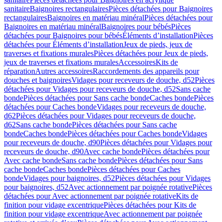
sanitaire
Baignoires rectangulaires
Pièces détachées pour Baignoires
rectangulaires
Baignoires en matériau minéral
Pièces détachées pour
Baignoires en matériau minéral
Baignoires pour bébés
Pièces
détachées pour Baignoires pour bébés
Éléments d’installation
Pièces
détachées pour Éléments d’installation
Jeux de pieds, jeux de
traverses et fixations murales
Pièces détachées pour Jeux de pieds,
jeux de traverses et fixations murales
Accessoires
Kits de
réparation
Autres accessoires
Raccordements des appareils pour
douches et baignoires
Vidages pour receveurs de douche, d52
Pièces
détachées pour Vidages pour receveurs de douche, d52
Sans cache
bonde
Pièces détachées pour Sans cache bonde
Caches bonde
Pièces
détachées pour Caches bonde
Vidages pour receveurs de douche,
d62
Pièces détachées pour Vidages pour receveurs de douche,
d62
Sans cache bonde
Pièces détachées pour Sans cache
bonde
Caches bonde
Pièces détachées pour Caches bonde
Vidages
pour receveurs de douche, d90
Pièces détachées pour Vidages pour
receveurs de douche, d90
Avec cache bonde
Pièces détachées pour
Avec cache bonde
Sans cache bonde
Pièces détachées pour Sans
cache bonde
Caches bonde
Pièces détachées pour Caches
bonde
Vidages pour baignoires, d52
Pièces détachées pour Vidages
pour baignoires, d52
Avec actionnement par poignée rotative
Pièces
détachées pour Avec actionnement par poignée rotative
Kits de
finition pour vidage excentrique
Pièces détachées pour Kits de
finition pour vidage excentrique
Avec actionnement par poignée