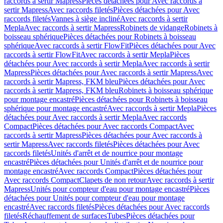
raccords à sertir Mapress
Pièces détachées pour Avec raccords à
sertir Mapress
Avec raccords filetés
Pièces détachées pour Avec
raccords filetés
Vannes à siège incliné
Avec raccords à sertir
Mepla
Avec raccords à sertir Mapress
Robinets de vidange
Robinets à
boisseau sphérique
Pièces détachées pour Robinets à boisseau
sphérique
Avec raccords à sertir FlowFit
Pièces détachées pour Avec
raccords à sertir FlowFit
Avec raccords à sertir Mepla
Pièces
détachées pour Avec raccords à sertir Mepla
Avec raccords à sertir
Mapress
Pièces détachées pour Avec raccords à sertir Mapress
Avec
raccords à sertir Mapress, FKM bleu
Pièces détachées pour Avec
raccords à sertir Mapress, FKM bleu
Robinets à boisseau sphérique
pour montage encastré
Pièces détachées pour Robinets à boisseau
sphérique pour montage encastré
Avec raccords à sertir Mepla
Pièces
détachées pour Avec raccords à sertir Mepla
Avec raccords
Compact
Pièces détachées pour Avec raccords Compact
Avec
raccords à sertir Mapress
Pièces détachées pour Avec raccords à
sertir Mapress
Avec raccords filetés
Pièces détachées pour Avec
raccords filetés
Unités d'arrêt et de nourrice pour montage
encastré
Pièces détachées pour Unités d'arrêt et de nourrice pour
montage encastré
Avec raccords Compact
Pièces détachées pour
Avec raccords Compact
Clapets de non retour
Avec raccords à sertir
Mapress
Unités pour compteur d'eau pour montage encastré
Pièces
détachées pour Unités pour compteur d'eau pour montage
encastré
Avec raccords filetés
Pièces détachées pour Avec raccords
filetés
Réchauffement de surfaces
Tubes
Pièces détachées pour