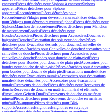
encastrer
Pièces détachées pour Siphons à encastrer
Siphons
apparents
Pièces détachées pour Siphons
apparents
Raccordements
Pièces détachées pour
Raccordements
Vidages pour déversoirs muraux
Pièces détachées
pour Vidages pour déversoirs muraux
Siphons
Pièces détachées pour
Siphons
Manchon de raccordement
Pièces détachées pour Manchon
de raccordement
Bondes
Pièces détachées pour
Bondes
Accessoires
Pièces détachées pour Accessoires
Douches et
baignoires
Douches
Evacuation des sols pour douches
Pièces
détachées pour Evacuation des sols pour douches
Canivelles de
douche
Pièces détachées pour Canivelles de douche
Accessoires pour
canivelles de douche
Pièces détachées pour Accessoires pour
canivelles de douche
Bondes pour douche de plain-pied
Pièces
détachées pour Bondes pour douche de plain-pied
Accessoires pour
bondes pour douche de plain-pied
Pièces détachées pour Accessoires
pour bondes pour douche de plain-pied
Évacuations murales
Pièces
détachées pour Évacuations murales
Accessoires pour évacuations
murales
Pièces détachées pour Accessoires pour évacuations
murales
Receveurs de douche
Pièces détachées pour Receveurs de
douche
Receveurs de douche en matériau minéral et éléments
d’installation Geberit DuoFix
Receveurs de douche en matériau
minéral
Pièces détachées pour Receveurs de douche en matériau
minéral
Bâti-supports
Pièces détachées pour Bâti-
supports
Accessoires
Baignoires
Baignoires en acrylique
sanitaire
Pièces détachées pour Baignoires en acrylique