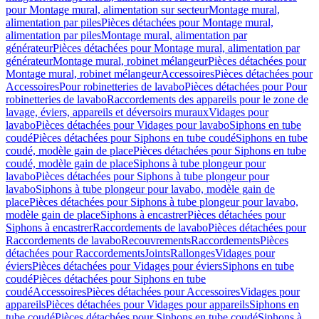
pour Montage mural, alimentation sur secteur
Montage mural,
alimentation par piles
Pièces détachées pour Montage mural,
alimentation par piles
Montage mural, alimentation par
générateur
Pièces détachées pour Montage mural, alimentation par
générateur
Montage mural, robinet mélangeur
Pièces détachées pour
Montage mural, robinet mélangeur
Accessoires
Pièces détachées pour
Accessoires
Pour robinetteries de lavabo
Pièces détachées pour Pour
robinetteries de lavabo
Raccordements des appareils pour le zone de
lavage, éviers, appareils et déversoirs muraux
Vidages pour
lavabo
Pièces détachées pour Vidages pour lavabo
Siphons en tube
coudé
Pièces détachées pour Siphons en tube coudé
Siphons en tube
coudé, modèle gain de place
Pièces détachées pour Siphons en tube
coudé, modèle gain de place
Siphons à tube plongeur pour
lavabo
Pièces détachées pour Siphons à tube plongeur pour
lavabo
Siphons à tube plongeur pour lavabo, modèle gain de
place
Pièces détachées pour Siphons à tube plongeur pour lavabo,
modèle gain de place
Siphons à encastrer
Pièces détachées pour
Siphons à encastrer
Raccordements de lavabo
Pièces détachées pour
Raccordements de lavabo
Recouvrements
Raccordements
Pièces
détachées pour Raccordements
Joints
Rallonges
Vidages pour
éviers
Pièces détachées pour Vidages pour éviers
Siphons en tube
coudé
Pièces détachées pour Siphons en tube
coudé
Accessoires
Pièces détachées pour Accessoires
Vidages pour
appareils
Pièces détachées pour Vidages pour appareils
Siphons en
tube coudé
Pièces détachées pour Siphons en tube coudé
Siphons à