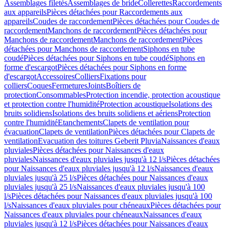
Assemblages filetés
Assemblages de bride
Collerettes
Raccordements
aux appareils
Pièces détachées pour Raccordements aux
appareils
Coudes de raccordement
Pièces détachées pour Coudes de
raccordement
Manchons de raccordement
Pièces détachées pour
Manchons de raccordement
Manchons de raccordement
Pièces
détachées pour Manchons de raccordement
Siphons en tube
coudé
Pièces détachées pour Siphons en tube coudé
Siphons en
forme d'escargot
Pièces détachées pour Siphons en forme
d'escargot
Accessoires
Colliers
Fixations pour
colliers
Coques
Fermetures
Joints
Boîtiers de
protection
Consommables
Protection incendie, protection acoustique
et protection contre l'humidité
Protection acoustique
Isolations des
bruits solidiens
Isolations des bruits solidiens et aériens
Protection
contre l'humidité
Etanchements
Clapets de ventilation pour
évacuation
Clapets de ventilation
Pièces détachées pour Clapets de
ventilation
Evacuation des toitures Geberit Pluvia
Naissances d'eaux
pluviales
Pièces détachées pour Naissances d'eaux
pluviales
Naissances d'eaux pluviales jusqu'à 12 l/s
Pièces détachées
pour Naissances d'eaux pluviales jusqu'à 12 l/s
Naissances d'eaux
pluviales jusqu'à 25 l/s
Pièces détachées pour Naissances d'eaux
pluviales jusqu'à 25 l/s
Naissances d'eaux pluviales jusqu'à 100
l/s
Pièces détachées pour Naissances d'eaux pluviales jusqu'à 100
l/s
Naissances d'eaux pluviales pour chéneaux
Pièces détachées pour
Naissances d'eaux pluviales pour chéneaux
Naissances d'eaux
pluviales jusqu'à 12 l/s
Pièces détachées pour Naissances d'eaux