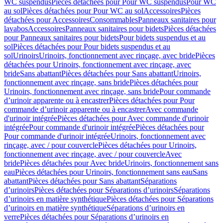
WC suspendus
Pièces détachées pour Pour WC suspendus
Pour WC
au sol
Pièces détachées pour Pour WC au sol
Accessoires
Pièces
détachées pour Accessoires
Consommables
Panneaux sanitaires pour
lavabos
Accessoires
Panneaux sanitaires pour bidets
Pièces détachées
pour Panneaux sanitaires pour bidets
Pour bidets suspendus et au
sol
Pièces détachées pour Pour bidets suspendus et au
sol
Urinoirs
Urinoirs, fonctionnement avec rinçage, avec bride
Pièces
détachées pour Urinoirs, fonctionnement avec rinçage, avec
bride
Sans abattant
Pièces détachées pour Sans abattant
Urinoirs,
fonctionnement avec rinçage, sans bride
Pièces détachées pour
Urinoirs, fonctionnement avec rinçage, sans bride
Pour commande
d’urinoir apparente ou à encastrer
Pièces détachées pour Pour
commande d’urinoir apparente ou à encastrer
Avec commande
d'urinoir intégrée
Pièces détachées pour Avec commande d'urinoir
intégrée
Pour commande d'urinoir intégrée
Pièces détachées pour
Pour commande d'urinoir intégrée
Urinoirs, fonctionnement avec
rinçage, avec / pour couvercle
Pièces détachées pour Urinoirs,
fonctionnement avec rinçage, avec / pour couvercle
Avec
bride
Pièces détachées pour Avec bride
Urinoirs, fonctionnement sans
eau
Pièces détachées pour Urinoirs, fonctionnement sans eau
Sans
abattant
Pièces détachées pour Sans abattant
Séparations
d’urinoirs
Pièces détachées pour Séparations d’urinoirs
Séparations
d’urinoirs en matière synthétique
Pièces détachées pour Séparations
d’urinoirs en matière synthétique
Séparations d’urinoirs en
verre
Pièces détachées pour Séparations d’urinoirs en