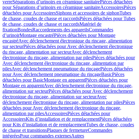
verre
Séparations d’urinoirs en céramique sanitaire
Pièces détachées
pour Séparations d’urinoirs en céramique sanitaire
Accessoires
Pièces
détachées pour Accessoires
Siphons et accessoires de siphon
Tubes
de chasse, coudes de chasse et raccords
Pièces détachées pour Tubes
de chasse, coudes de chasse et raccords
Matériel de
fixation
Bondes
Raccordements des appareils
Commandes
dʼurinoir
Montage encastré
Pièces détachées pour Montage
encastré
Avec déclenchement électronique du rinçage, alimentation
sur secteur
Pièces détachées pour Avec déclenchement électronique
du rinçage, alimentation sur secteur
Avec déclenchement
électronique du rinçage, alimentation par piles
Pièces détachées pour
Avec déclenchement électronique du rinçage, alimentation par
piles
Avec déclenchement pneumatique du rinçage
Pièces détachées
pour Avec déclenchement pneumatique du rinçage
Basic
Pièces
détachées pour Basic
Montage en apparent
Pièces détachées pour
Montage en apparent
Avec déclenchement électronique du rinçage,
alimentation sur secteur
Pièces détachées pour Avec déclenchement
électronique du rinçage, alimentation sur secteur
Avec
déclenchement électronique du rinçage, alimentation par piles
Pièces
détachées pour Avec déclenchement électronique du rinçage,
alimentation par piles
Accessoires
Pièces détachées pour
Accessoires
Kits d’installation et de remplacement
Pièces détachées
pour Kits d’installation et de remplacement
Tubes de chasse, coudes
de chasse et transitions
Plaques de fermeture
Commandes
intégrées
Pour commandes externes
Autres