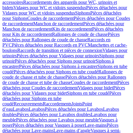
accessoires
Raccordements des appareils pour WC, urinoirs et
bidets
Vidages pour WC et vidoirs suspendus
Pièces détachées pour
Vidages pour WC et vidoirs suspendus
Siphons
Pièces détachées
pour Siphons
Coudes de raccordement
Pièces détachées pour Coudes
de raccordement
Manchon de raccordement
Pièces détachées pour
Manchon de raccordement
Kits de raccordement
Pièces détachées
pour Kits de raccordement
Rallonges de coude de chasse
Pièces
détachées pour Rallonges de coude de chasse
Raccords en
PVC
Pièces détachées pour Raccords en PVC
Manchettes et cache-
boulons
Raccords de transition et pièces de connexion
Vidages pour
urinoirs
Pièces détachées pour Vidages pour urinoirs
Siphons pour
urinoir
Pièces détachées pour Siphons pour urinoir
Siphons à
encastrer
Pièces détachées pour Siphons à encastrer
Siphons en tube
coudé
Pièces détachées pour Siphons en tube coudé
Rallonges de
coude de chasse et tube de chasse
Pièces détachées pour Rallonges
de coude de chasse et tube de chasse
Coudes de raccordement
Pièces
détachées pour Coudes de raccordement
Vidages pour bidet
Pièces
détachées pour Vidages pour bidet
Siphons en tube coudé
Pièces
détachées pour Siphons en tube
coudé
Recouvrements
Raccordements
Joints
Point
d’eau
Lavabos
Lavabos
Pièces détachées pour Lavabos
Lavabos
doubles
Pièces détachées pour Lavabos doubles
Lavabos pour
meuble
Pièces détachées pour Lavabos pour meuble
Vasques à
poser
Pièces détachées pour Vasques à poser
Lave-mains
Pièces
détachées pour Lave-mains
Lave-mains d’angle
Vasques à semi-