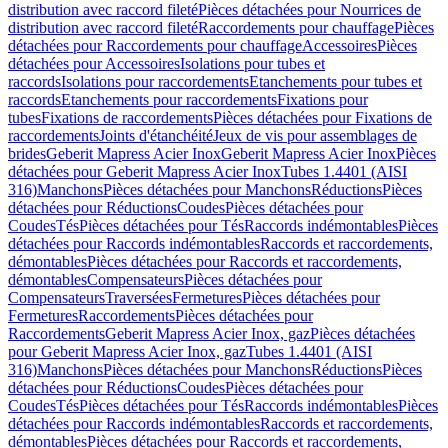
distribution avec raccord fileté
Pièces détachées pour Nourrices de
distribution avec raccord fileté
Raccordements pour chauffage
Pièces
détachées pour Raccordements pour chauffage
Accessoires
Pièces
détachées pour Accessoires
Isolations pour tubes et
raccords
Isolations pour raccordements
Etanchements pour tubes et
raccords
Etanchements pour raccordements
Fixations pour
tubes
Fixations de raccordements
Pièces détachées pour Fixations de
raccordements
Joints d'étanchéité
Jeux de vis pour assemblages de
brides
Geberit Mapress Acier Inox
Geberit Mapress Acier Inox
Pièces
détachées pour Geberit Mapress Acier Inox
Tubes 1.4401 (AISI
316)
Manchons
Pièces détachées pour Manchons
Réductions
Pièces
détachées pour Réductions
Coudes
Pièces détachées pour
Coudes
Tés
Pièces détachées pour Tés
Raccords indémontables
Pièces
détachées pour Raccords indémontables
Raccords et raccordements,
démontables
Pièces détachées pour Raccords et raccordements,
démontables
Compensateurs
Pièces détachées pour
Compensateurs
Traversées
Fermetures
Pièces détachées pour
Fermetures
Raccordements
Pièces détachées pour
Raccordements
Geberit Mapress Acier Inox, gaz
Pièces détachées
pour Geberit Mapress Acier Inox, gaz
Tubes 1.4401 (AISI
316)
Manchons
Pièces détachées pour Manchons
Réductions
Pièces
détachées pour Réductions
Coudes
Pièces détachées pour
Coudes
Tés
Pièces détachées pour Tés
Raccords indémontables
Pièces
détachées pour Raccords indémontables
Raccords et raccordements,
démontables
Pièces détachées pour Raccords et raccordements,