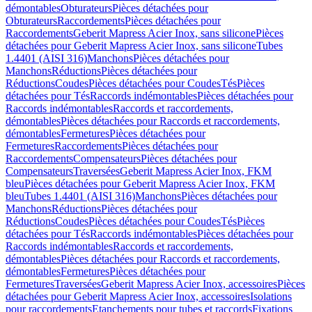
démontables
Obturateurs
Pièces détachées pour
Obturateurs
Raccordements
Pièces détachées pour
Raccordements
Geberit Mapress Acier Inox, sans silicone
Pièces
détachées pour Geberit Mapress Acier Inox, sans silicone
Tubes
1.4401 (AISI 316)
Manchons
Pièces détachées pour
Manchons
Réductions
Pièces détachées pour
Réductions
Coudes
Pièces détachées pour Coudes
Tés
Pièces
détachées pour Tés
Raccords indémontables
Pièces détachées pour
Raccords indémontables
Raccords et raccordements,
démontables
Pièces détachées pour Raccords et raccordements,
démontables
Fermetures
Pièces détachées pour
Fermetures
Raccordements
Pièces détachées pour
Raccordements
Compensateurs
Pièces détachées pour
Compensateurs
Traversées
Geberit Mapress Acier Inox, FKM
bleu
Pièces détachées pour Geberit Mapress Acier Inox, FKM
bleu
Tubes 1.4401 (AISI 316)
Manchons
Pièces détachées pour
Manchons
Réductions
Pièces détachées pour
Réductions
Coudes
Pièces détachées pour Coudes
Tés
Pièces
détachées pour Tés
Raccords indémontables
Pièces détachées pour
Raccords indémontables
Raccords et raccordements,
démontables
Pièces détachées pour Raccords et raccordements,
démontables
Fermetures
Pièces détachées pour
Fermetures
Traversées
Geberit Mapress Acier Inox, accessoires
Pièces
détachées pour Geberit Mapress Acier Inox, accessoires
Isolations
pour raccordements
Etanchements pour tubes et raccords
Fixations