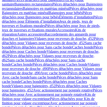
sanitaire
Baignoires rectangulaires
Pièces détachées pour Baignoires
rectangulaires
Baignoires en matériau minéral
Pièces détachées pour
Baignoires en matériau minéral
Baignoires pour bébés
Pièces
détachées pour Baignoires pour bébés
Éléments d’installation
Pièces
détachées pour Éléments d’installation
Jeux de pieds, jeux de
traverses et fixations murales
Pièces détachées pour Jeux de pieds,
jeux de traverses et fixations murales
Accessoires
Kits de
réparation
Autres accessoires
Raccordements des appareils pour
douches et baignoires
Vidages pour receveurs de douche, d52
Pièces
détachées pour Vidages pour receveurs de douche, d52
Sans cache
bonde
Pièces détachées pour Sans cache bonde
Caches bonde
Pièces
détachées pour Caches bonde
Vidages pour receveurs de douche,
d62
Pièces détachées pour Vidages pour receveurs de douche,
d62
Sans cache bonde
Pièces détachées pour Sans cache
bonde
Caches bonde
Pièces détachées pour Caches bonde
Vidages
pour receveurs de douche, d90
Pièces détachées pour Vidages pour
receveurs de douche, d90
Avec cache bonde
Pièces détachées pour
Avec cache bonde
Sans cache bonde
Pièces détachées pour Sans
cache bonde
Caches bonde
Pièces détachées pour Caches
bonde
Vidages pour baignoires, d52
Pièces détachées pour Vidages
pour baignoires, d52
Avec actionnement par poignée rotative
Pièces
détachées pour Avec actionnement par poignée rotative
Kits de
finition pour vidage excentrique
Pièces détachées pour Kits de
finition pour vidage excentrique
Avec actionnement par poignée