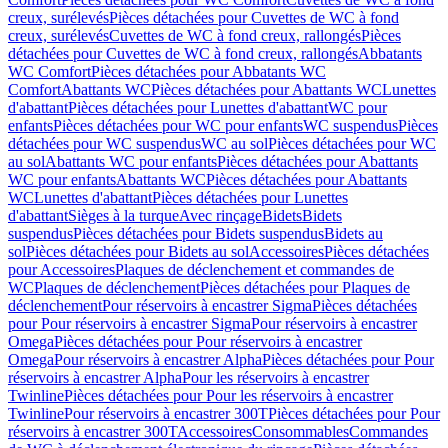
creux, surélevés
Pièces détachées pour Cuvettes de WC à fond
creux, surélevés
Cuvettes de WC à fond creux, rallongés
Pièces
détachées pour Cuvettes de WC à fond creux, rallongés
Abbatants
WC Comfort
Pièces détachées pour Abbatants WC
Comfort
Abattants WC
Pièces détachées pour Abattants WC
Lunettes
d'abattant
Pièces détachées pour Lunettes d'abattant
WC pour
enfants
Pièces détachées pour WC pour enfants
WC suspendus
Pièces
détachées pour WC suspendus
WC au sol
Pièces détachées pour WC
au sol
Abattants WC pour enfants
Pièces détachées pour Abattants
WC pour enfants
Abattants WC
Pièces détachées pour Abattants
WC
Lunettes d'abattant
Pièces détachées pour Lunettes
d'abattant
Sièges à la turque
Avec rinçage
Bidets
Bidets
suspendus
Pièces détachées pour Bidets suspendus
Bidets au
sol
Pièces détachées pour Bidets au sol
Accessoires
Pièces détachées
pour Accessoires
Plaques de déclenchement et commandes de
WC
Plaques de déclenchement
Pièces détachées pour Plaques de
déclenchement
Pour réservoirs à encastrer Sigma
Pièces détachées
pour Pour réservoirs à encastrer Sigma
Pour réservoirs à encastrer
Omega
Pièces détachées pour Pour réservoirs à encastrer
Omega
Pour réservoirs à encastrer Alpha
Pièces détachées pour Pour
réservoirs à encastrer Alpha
Pour les réservoirs à encastrer
Twinline
Pièces détachées pour Pour les réservoirs à encastrer
Twinline
Pour réservoirs à encastrer 300T
Pièces détachées pour Pour
réservoirs à encastrer 300T
Accessoires
Consommables
Commandes