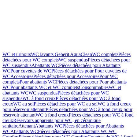
WC et urinoirs
WC lavants Geberit AquaClean
WC complets
Pièces
détachées pour WC complets
WC suspendus
Pièces détachées pour
WC suspendus
Abattants WC
Pièces détachées pour Abattants
WC
Pour cuvettes de WC
Pièces détachées pour Pour cuvettes de
WC
Accessoires
Pièces détachées pour Accessoires
Pour WC
complets
Pour abattants WC
Pièces détachées pour Pour abattants
WC
Pour abattants WC et WC complets
Consommables
WC et
abattants WC
WC suspendus
Pièces détachées pour WC
suspendus
WC à fond creux
Pièces détachées pour WC à fond
creux
WC au sol
Pièces détachées pour WC au sol
WC à fond creux
pour réservoir attenant
Pièces détachées pour WC à fond creux pour
réservoir attenant
WC à fond creux
Pièces détachées pour WC à fond
creux
Réservoirs apparents pour WC, en céramique
sanitaire
Attenant
Abattants WC
Pièces détachées pour Abattants
WC
Abattants WC
Pièces détachées pour Abattants WC
WC
Comfort
Pièces détachées pour WC Comfort
Cuvettes de WC à fond