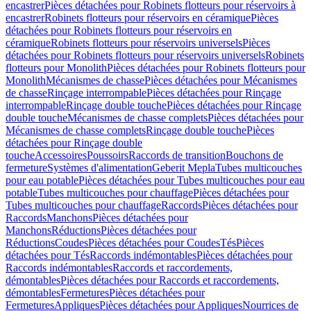
encastrer
Pièces détachées pour Robinets flotteurs pour réservoirs à
encastrer
Robinets flotteurs pour réservoirs en céramique
Pièces
détachées pour Robinets flotteurs pour réservoirs en
céramique
Robinets flotteurs pour réservoirs universels
Pièces
détachées pour Robinets flotteurs pour réservoirs universels
Robinets
flotteurs pour Monolith
Pièces détachées pour Robinets flotteurs pour
Monolith
Mécanismes de chasse
Pièces détachées pour Mécanismes
de chasse
Rinçage interrompable
Pièces détachées pour Rinçage
interrompable
Rinçage double touche
Pièces détachées pour Rinçage
double touche
Mécanismes de chasse complets
Pièces détachées pour
Mécanismes de chasse complets
Rinçage double touche
Pièces
détachées pour Rinçage double
touche
Accessoires
Poussoirs
Raccords de transition
Bouchons de
fermeture
Systèmes d'alimentation
Geberit Mepla
Tubes multicouches
pour eau potable
Pièces détachées pour Tubes multicouches pour eau
potable
Tubes multicouches pour chauffage
Pièces détachées pour
Tubes multicouches pour chauffage
Raccords
Pièces détachées pour
Raccords
Manchons
Pièces détachées pour
Manchons
Réductions
Pièces détachées pour
Réductions
Coudes
Pièces détachées pour Coudes
Tés
Pièces
détachées pour Tés
Raccords indémontables
Pièces détachées pour
Raccords indémontables
Raccords et raccordements,
démontables
Pièces détachées pour Raccords et raccordements,
démontables
Fermetures
Pièces détachées pour
Fermetures
Appliques
Pièces détachées pour Appliques
Nourrices de