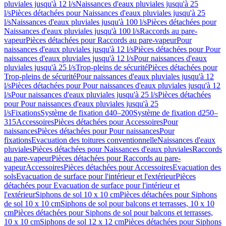
pluviales jusqu'à 12 l/s
Naissances d'eaux pluviales jusqu'à 25
l/s
Pièces détachées pour Naissances d'eaux pluviales jusqu'à 25
l/s
Naissances d'eaux pluviales jusqu'à 100 l/s
Pièces détachées pour
Naissances d'eaux pluviales jusqu'à 100 l/s
Raccords au pare-
vapeur
Pièces détachées pour Raccords au pare-vapeur
Pour
naissances d'eaux pluviales jusqu'à 12 l/s
Pièces détachées pour Pour
naissances d'eaux pluviales jusqu'à 12 l/s
Pour naissances d'eaux
pluviales jusqu'à 25 l/s
Trop-pleins de sécurité
Pièces détachées pour
Trop-pleins de sécurité
Pour naissances d'eaux pluviales jusqu'à 12
l/s
Pièces détachées pour Pour naissances d'eaux pluviales jusqu'à 12
l/s
Pour naissances d'eaux pluviales jusqu'à 25 l/s
Pièces détachées
pour Pour naissances d'eaux pluviales jusqu'à 25
l/s
Fixations
Système de fixation d40–200
Système de fixation d250–
315
Accessoires
Pièces détachées pour Accessoires
Pour
naissances
Pièces détachées pour Pour naissances
Pour
fixations
Evacuation des toitures conventionnelle
Naissances d'eaux
pluviales
Pièces détachées pour Naissances d'eaux pluviales
Raccords
au pare-vapeur
Pièces détachées pour Raccords au pare-
vapeur
Accessoires
Pièces détachées pour Accessoires
Evacuation des
sols
Evacuation de surface pour l'intérieur et l'extérieur
Pièces
détachées pour Evacuation de surface pour l'intérieur et
l'extérieur
Siphons de sol 10 x 10 cm
Pièces détachées pour Siphons
de sol 10 x 10 cm
Siphons de sol pour balcons et terrasses, 10 x 10
cm
Pièces détachées pour Siphons de sol pour balcons et terrasses,
10 x 10 cm
Siphons de sol 12 x 12 cm
Pièces détachées pour Siphons