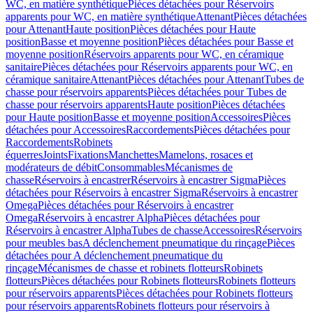
WC, en matière synthétique
Pièces détachées pour Réservoirs
apparents pour WC, en matière synthétique
Attenant
Pièces détachées
pour Attenant
Haute position
Pièces détachées pour Haute
position
Basse et moyenne position
Pièces détachées pour Basse et
moyenne position
Réservoirs apparents pour WC, en céramique
sanitaire
Pièces détachées pour Réservoirs apparents pour WC, en
céramique sanitaire
Attenant
Pièces détachées pour Attenant
Tubes de
chasse pour réservoirs apparents
Pièces détachées pour Tubes de
chasse pour réservoirs apparents
Haute position
Pièces détachées
pour Haute position
Basse et moyenne position
Accessoires
Pièces
détachées pour Accessoires
Raccordements
Pièces détachées pour
Raccordements
Robinets
équerres
Joints
Fixations
Manchettes
Mamelons, rosaces et
modérateurs de débit
Consommables
Mécanismes de
chasse
Réservoirs à encastrer
Réservoirs à encastrer Sigma
Pièces
détachées pour Réservoirs à encastrer Sigma
Réservoirs à encastrer
Omega
Pièces détachées pour Réservoirs à encastrer
Omega
Réservoirs à encastrer Alpha
Pièces détachées pour
Réservoirs à encastrer Alpha
Tubes de chasse
Accessoires
Réservoirs
pour meubles bas
A déclenchement pneumatique du rinçage
Pièces
détachées pour A déclenchement pneumatique du
rinçage
Mécanismes de chasse et robinets flotteurs
Robinets
flotteurs
Pièces détachées pour Robinets flotteurs
Robinets flotteurs
pour réservoirs apparents
Pièces détachées pour Robinets flotteurs
pour réservoirs apparents
Robinets flotteurs pour réservoirs à