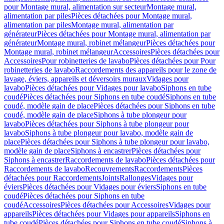
pour Montage mural, alimentation sur secteur
Montage mural,
alimentation par piles
Pièces détachées pour Montage mural,
alimentation par piles
Montage mural, alimentation par
générateur
Pièces détachées pour Montage mural, alimentation par
générateur
Montage mural, robinet mélangeur
Pièces détachées pour
Montage mural, robinet mélangeur
Accessoires
Pièces détachées pour
Accessoires
Pour robinetteries de lavabo
Pièces détachées pour Pour
robinetteries de lavabo
Raccordements des appareils pour le zone de
lavage, éviers, appareils et déversoirs muraux
Vidages pour
lavabo
Pièces détachées pour Vidages pour lavabo
Siphons en tube
coudé
Pièces détachées pour Siphons en tube coudé
Siphons en tube
coudé, modèle gain de place
Pièces détachées pour Siphons en tube
coudé, modèle gain de place
Siphons à tube plongeur pour
lavabo
Pièces détachées pour Siphons à tube plongeur pour
lavabo
Siphons à tube plongeur pour lavabo, modèle gain de
place
Pièces détachées pour Siphons à tube plongeur pour lavabo,
modèle gain de place
Siphons à encastrer
Pièces détachées pour
Siphons à encastrer
Raccordements de lavabo
Pièces détachées pour
Raccordements de lavabo
Recouvrements
Raccordements
Pièces
détachées pour Raccordements
Joints
Rallonges
Vidages pour
éviers
Pièces détachées pour Vidages pour éviers
Siphons en tube
coudé
Pièces détachées pour Siphons en tube
coudé
Accessoires
Pièces détachées pour Accessoires
Vidages pour
appareils
Pièces détachées pour Vidages pour appareils
Siphons en
tube coudé
Pièces détachées pour Siphons en tube coudé
Siphons à