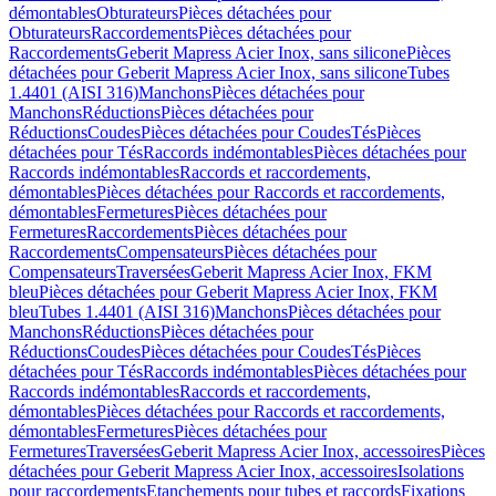
démontables
Obturateurs
Pièces détachées pour
Obturateurs
Raccordements
Pièces détachées pour
Raccordements
Geberit Mapress Acier Inox, sans silicone
Pièces
détachées pour Geberit Mapress Acier Inox, sans silicone
Tubes
1.4401 (AISI 316)
Manchons
Pièces détachées pour
Manchons
Réductions
Pièces détachées pour
Réductions
Coudes
Pièces détachées pour Coudes
Tés
Pièces
détachées pour Tés
Raccords indémontables
Pièces détachées pour
Raccords indémontables
Raccords et raccordements,
démontables
Pièces détachées pour Raccords et raccordements,
démontables
Fermetures
Pièces détachées pour
Fermetures
Raccordements
Pièces détachées pour
Raccordements
Compensateurs
Pièces détachées pour
Compensateurs
Traversées
Geberit Mapress Acier Inox, FKM
bleu
Pièces détachées pour Geberit Mapress Acier Inox, FKM
bleu
Tubes 1.4401 (AISI 316)
Manchons
Pièces détachées pour
Manchons
Réductions
Pièces détachées pour
Réductions
Coudes
Pièces détachées pour Coudes
Tés
Pièces
détachées pour Tés
Raccords indémontables
Pièces détachées pour
Raccords indémontables
Raccords et raccordements,
démontables
Pièces détachées pour Raccords et raccordements,
démontables
Fermetures
Pièces détachées pour
Fermetures
Traversées
Geberit Mapress Acier Inox, accessoires
Pièces
détachées pour Geberit Mapress Acier Inox, accessoires
Isolations
pour raccordements
Etanchements pour tubes et raccords
Fixations