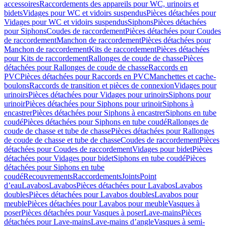
accessoires
Raccordements des appareils pour WC, urinoirs et
bidets
Vidages pour WC et vidoirs suspendus
Pièces détachées pour
Vidages pour WC et vidoirs suspendus
Siphons
Pièces détachées
pour Siphons
Coudes de raccordement
Pièces détachées pour Coudes
de raccordement
Manchon de raccordement
Pièces détachées pour
Manchon de raccordement
Kits de raccordement
Pièces détachées
pour Kits de raccordement
Rallonges de coude de chasse
Pièces
détachées pour Rallonges de coude de chasse
Raccords en
PVC
Pièces détachées pour Raccords en PVC
Manchettes et cache-
boulons
Raccords de transition et pièces de connexion
Vidages pour
urinoirs
Pièces détachées pour Vidages pour urinoirs
Siphons pour
urinoir
Pièces détachées pour Siphons pour urinoir
Siphons à
encastrer
Pièces détachées pour Siphons à encastrer
Siphons en tube
coudé
Pièces détachées pour Siphons en tube coudé
Rallonges de
coude de chasse et tube de chasse
Pièces détachées pour Rallonges
de coude de chasse et tube de chasse
Coudes de raccordement
Pièces
détachées pour Coudes de raccordement
Vidages pour bidet
Pièces
détachées pour Vidages pour bidet
Siphons en tube coudé
Pièces
détachées pour Siphons en tube
coudé
Recouvrements
Raccordements
Joints
Point
d’eau
Lavabos
Lavabos
Pièces détachées pour Lavabos
Lavabos
doubles
Pièces détachées pour Lavabos doubles
Lavabos pour
meuble
Pièces détachées pour Lavabos pour meuble
Vasques à
poser
Pièces détachées pour Vasques à poser
Lave-mains
Pièces
détachées pour Lave-mains
Lave-mains d’angle
Vasques à semi-