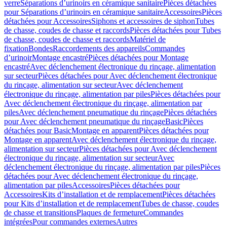
verre
Séparations d’urinoirs en céramique sanitaire
Pièces détachées
pour Séparations d’urinoirs en céramique sanitaire
Accessoires
Pièces
détachées pour Accessoires
Siphons et accessoires de siphon
Tubes
de chasse, coudes de chasse et raccords
Pièces détachées pour Tubes
de chasse, coudes de chasse et raccords
Matériel de
fixation
Bondes
Raccordements des appareils
Commandes
dʼurinoir
Montage encastré
Pièces détachées pour Montage
encastré
Avec déclenchement électronique du rinçage, alimentation
sur secteur
Pièces détachées pour Avec déclenchement électronique
du rinçage, alimentation sur secteur
Avec déclenchement
électronique du rinçage, alimentation par piles
Pièces détachées pour
Avec déclenchement électronique du rinçage, alimentation par
piles
Avec déclenchement pneumatique du rinçage
Pièces détachées
pour Avec déclenchement pneumatique du rinçage
Basic
Pièces
détachées pour Basic
Montage en apparent
Pièces détachées pour
Montage en apparent
Avec déclenchement électronique du rinçage,
alimentation sur secteur
Pièces détachées pour Avec déclenchement
électronique du rinçage, alimentation sur secteur
Avec
déclenchement électronique du rinçage, alimentation par piles
Pièces
détachées pour Avec déclenchement électronique du rinçage,
alimentation par piles
Accessoires
Pièces détachées pour
Accessoires
Kits d’installation et de remplacement
Pièces détachées
pour Kits d’installation et de remplacement
Tubes de chasse, coudes
de chasse et transitions
Plaques de fermeture
Commandes
intégrées
Pour commandes externes
Autres