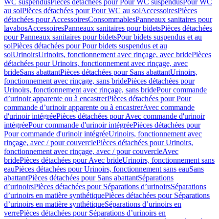
WC suspendus
Pièces détachées pour Pour WC suspendus
Pour WC
au sol
Pièces détachées pour Pour WC au sol
Accessoires
Pièces
détachées pour Accessoires
Consommables
Panneaux sanitaires pour
lavabos
Accessoires
Panneaux sanitaires pour bidets
Pièces détachées
pour Panneaux sanitaires pour bidets
Pour bidets suspendus et au
sol
Pièces détachées pour Pour bidets suspendus et au
sol
Urinoirs
Urinoirs, fonctionnement avec rinçage, avec bride
Pièces
détachées pour Urinoirs, fonctionnement avec rinçage, avec
bride
Sans abattant
Pièces détachées pour Sans abattant
Urinoirs,
fonctionnement avec rinçage, sans bride
Pièces détachées pour
Urinoirs, fonctionnement avec rinçage, sans bride
Pour commande
d’urinoir apparente ou à encastrer
Pièces détachées pour Pour
commande d’urinoir apparente ou à encastrer
Avec commande
d'urinoir intégrée
Pièces détachées pour Avec commande d'urinoir
intégrée
Pour commande d'urinoir intégrée
Pièces détachées pour
Pour commande d'urinoir intégrée
Urinoirs, fonctionnement avec
rinçage, avec / pour couvercle
Pièces détachées pour Urinoirs,
fonctionnement avec rinçage, avec / pour couvercle
Avec
bride
Pièces détachées pour Avec bride
Urinoirs, fonctionnement sans
eau
Pièces détachées pour Urinoirs, fonctionnement sans eau
Sans
abattant
Pièces détachées pour Sans abattant
Séparations
d’urinoirs
Pièces détachées pour Séparations d’urinoirs
Séparations
d’urinoirs en matière synthétique
Pièces détachées pour Séparations
d’urinoirs en matière synthétique
Séparations d’urinoirs en
verre
Pièces détachées pour Séparations d’urinoirs en