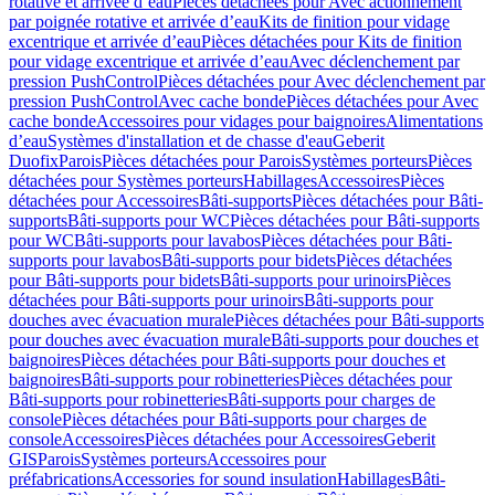
rotative et arrivée d’eau
Pièces détachées pour Avec actionnement
par poignée rotative et arrivée d’eau
Kits de finition pour vidage
excentrique et arrivée d’eau
Pièces détachées pour Kits de finition
pour vidage excentrique et arrivée d’eau
Avec déclenchement par
pression PushControl
Pièces détachées pour Avec déclenchement par
pression PushControl
Avec cache bonde
Pièces détachées pour Avec
cache bonde
Accessoires pour vidages pour baignoires
Alimentations
d’eau
Systèmes d'installation et de chasse d'eau
Geberit
Duofix
Parois
Pièces détachées pour Parois
Systèmes porteurs
Pièces
détachées pour Systèmes porteurs
Habillages
Accessoires
Pièces
détachées pour Accessoires
Bâti-supports
Pièces détachées pour Bâti-
supports
Bâti-supports pour WC
Pièces détachées pour Bâti-supports
pour WC
Bâti-supports pour lavabos
Pièces détachées pour Bâti-
supports pour lavabos
Bâti-supports pour bidets
Pièces détachées
pour Bâti-supports pour bidets
Bâti-supports pour urinoirs
Pièces
détachées pour Bâti-supports pour urinoirs
Bâti-supports pour
douches avec évacuation murale
Pièces détachées pour Bâti-supports
pour douches avec évacuation murale
Bâti-supports pour douches et
baignoires
Pièces détachées pour Bâti-supports pour douches et
baignoires
Bâti-supports pour robinetteries
Pièces détachées pour
Bâti-supports pour robinetteries
Bâti-supports pour charges de
console
Pièces détachées pour Bâti-supports pour charges de
console
Accessoires
Pièces détachées pour Accessoires
Geberit
GIS
Parois
Systèmes porteurs
Accessoires pour
préfabrications
Accessories for sound insulation
Habillages
Bâti-