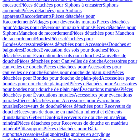
encastrer
Pièces détachées pour Siphons à encastrer
Siphons
apparents
Pièces détachées pour Siphons
apparents
Raccordements
Pièces détachées pour
Raccordements
Vidages pour déversoirs muraux
Pièces détachées
pour Vidages pour déversoirs muraux
Siphons
Pièces détachées pour
Siphons
Manchon de raccordement
Pièces détachées pour Manchon
de raccordement
Bondes
Pièces détachées pour
Bondes
Accessoires
Pièces détachées pour Accessoires
Douches et
baignoires
Douches
Evacuation des sols pour douches
Pièces
détachées pour Evacuation des sols pour douches
Canivelles de
douche
Pièces détachées pour Canivelles de douche
Accessoires pour
canivelles de douche
Pièces détachées pour Accessoires pour
canivelles de douche
Bondes pour douche de plain-pied
Pièces
détachées pour Bondes pour douche de plain-pied
Accessoires pour
bondes pour douche de plain-pied
Pièces détachées pour Accessoires
pour bondes pour douche de plain-pied
Évacuations murales
Pièces
détachées pour Évacuations murales
Accessoires pour évacuations
murales
Pièces détachées pour Accessoires pour évacuations
murales
Receveurs de douche
Pièces détachées pour Receveurs de
douche
Receveurs de douche en matériau minéral et éléments
d’installation Geberit DuoFix
Receveurs de douche en matériau
minéral
Pièces détachées pour Receveurs de douche en matériau
minéral
Bâti-supports
Pièces détachées pour Bâti-
supports
Accessoires
Baignoires
Baignoires en acrylique
sanitaire
Pièces détachées pour Baignoires en acrylique