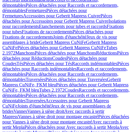
démontables
Pièces détachées pour Raccords et raccordements,
démontables
Fermetures
Pièces détachées pour
Fermetures
Accessoires pour Geberit Mapress Cuivre
Pièces
détachées pour Accessoires pour Geberit Mapress Cuivre
Isolations
pour raccordements
Etanchements pour tubes et raccords
Fixations
pour tubes
Fixations de raccordements
Pièces détachées pour
Fixations de raccordements
Joints d'étanchéité
Jeux de vis pour
assemblages à bride
Geberit Mapress CuNiFe
Geberit Mapress
CuNiFe
Pièces détachées pour Geberit Mapress CuNiFe
Tubes
2.1972
Manchons
Pièces détachées pour Manchons
Réductions
Pièces
détachées pour Réductions
Coudes
Pièces détachées pour
Coudes
Tés
Pièces détachées pour Tés
Raccords indémontables
Pièces
détachées pour Raccords indémontables
Raccords et raccordements,
démontables
Pièces détachées pour Raccords et raccordements,
démontables
Traversées
Pièces détachées pour Traversées
Geberit
Mapress CuNiFe, FKM bleu
Pièces détachées pour Geberit Mapress
CuNiFe, FKM bleu
Tubes 2.1972
Coudes
Raccords et raccordements,
démontables
Pièces détachées pour Raccords et raccordements,
démontables
Traversées
Accessoires pour Geberit Mapress
CuNiFe
Joints d'étanchéité
Jeux de vis pour assemblages de
brides
Vannes
Vannes à siège droit
Avec raccords à sertir
Mapress
Vannes à siège droit pour montage encastré
Pièces détachées
pour Vannes à siège droit pour montage encastré
Avec raccords à
sertir Mepla
Pièces détachées pour Avec raccords à sertir Mepla
Avec