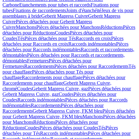
Carbone
Etanchements pour tubes et raccords
Fixations pour
tubes
Fixations de raccordements
Joints d'étanchéité
Jeux de vis pour
assemblages à bride
Geberit Mapress Cuivre
Geberit Mapress
Cuivre
Pièces détachées pour Geberit Mapress
Cuivre
Manchons
Pièces détachées pour Manchons
Réductions
Pièces
détachées pour Réductions
Coudes
Pièces détachées pour
Coudes
Tés
Pièces détachées pour Tés
Raccords en croix
Pièces
détachées pour Raccords en croix
Raccords indémontables
Pièces
détachées pour Raccords indémontables
Raccords et raccordements,
démontables
Pièces détachées pour Raccords et raccordements,
démontables
Fermetures
Pièces détachées pour
Fermetures
Raccordements
Pièces détachées pour Raccordements
Tés
pour chauffage
Pièces détachées pour Tés pour
chauffage
Raccordements pour chauffage
Pièces détachées pour
Raccordements pour chauffage
Geberit Mapress Cuivre,
chromé
Coudes
Geberit Mapress Cuivre, gaz
Pièces détachées pour
Geberit Mapress Cuivre, gaz
Coudes
Pièces détachées pour
Coudes
Raccords indémontables
Pièces détachées pour Raccords
indémontables
Raccordements
Pièces détachées pour
Raccordements
Geberit Mapress Cuivre, FKM bleu
Pièces détachées
pour Geberit Mapress Cuivre, FKM bleu
Manchons
Pièces détachées
pour Manchons
Réductions
Pièces détachées pour
Réductions
Coudes
Pièces détachées pour Coudes
Tés
Pièces
détachées pour Tés
Raccords indémontables
Pièces détachées pour
Raccords indémontables
Raccords et raccordements,