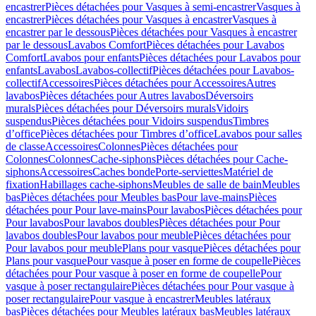
encastrer
Pièces détachées pour Vasques à semi-encastrer
Vasques à
encastrer
Pièces détachées pour Vasques à encastrer
Vasques à
encastrer par le dessous
Pièces détachées pour Vasques à encastrer
par le dessous
Lavabos Comfort
Pièces détachées pour Lavabos
Comfort
Lavabos pour enfants
Pièces détachées pour Lavabos pour
enfants
Lavabos
Lavabos-collectif
Pièces détachées pour Lavabos-
collectif
Accessoires
Pièces détachées pour Accessoires
Autres
lavabos
Pièces détachées pour Autres lavabos
Déversoirs
murals
Pièces détachées pour Déversoirs murals
Vidoirs
suspendus
Pièces détachées pour Vidoirs suspendus
Timbres
dʼoffice
Pièces détachées pour Timbres dʼoffice
Lavabos pour salles
de classe
Accessoires
Colonnes
Pièces détachées pour
Colonnes
Colonnes
Cache-siphons
Pièces détachées pour Cache-
siphons
Accessoires
Caches bonde
Porte-serviettes
Matériel de
fixation
Habillages cache-siphons
Meubles de salle de bain
Meubles
bas
Pièces détachées pour Meubles bas
Pour lave-mains
Pièces
détachées pour Pour lave-mains
Pour lavabos
Pièces détachées pour
Pour lavabos
Pour lavabos doubles
Pièces détachées pour Pour
lavabos doubles
Pour lavabos pour meuble
Pièces détachées pour
Pour lavabos pour meuble
Plans pour vasque
Pièces détachées pour
Plans pour vasque
Pour vasque à poser en forme de coupelle
Pièces
détachées pour Pour vasque à poser en forme de coupelle
Pour
vasque à poser rectangulaire
Pièces détachées pour Pour vasque à
poser rectangulaire
Pour vasque à encastrer
Meubles latéraux
bas
Pièces détachées pour Meubles latéraux bas
Meubles latéraux