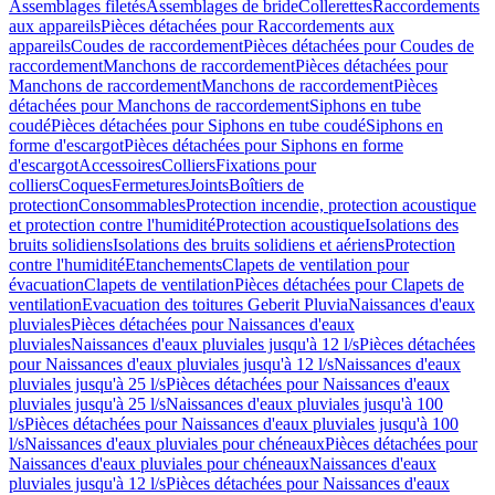
Assemblages filetés
Assemblages de bride
Collerettes
Raccordements
aux appareils
Pièces détachées pour Raccordements aux
appareils
Coudes de raccordement
Pièces détachées pour Coudes de
raccordement
Manchons de raccordement
Pièces détachées pour
Manchons de raccordement
Manchons de raccordement
Pièces
détachées pour Manchons de raccordement
Siphons en tube
coudé
Pièces détachées pour Siphons en tube coudé
Siphons en
forme d'escargot
Pièces détachées pour Siphons en forme
d'escargot
Accessoires
Colliers
Fixations pour
colliers
Coques
Fermetures
Joints
Boîtiers de
protection
Consommables
Protection incendie, protection acoustique
et protection contre l'humidité
Protection acoustique
Isolations des
bruits solidiens
Isolations des bruits solidiens et aériens
Protection
contre l'humidité
Etanchements
Clapets de ventilation pour
évacuation
Clapets de ventilation
Pièces détachées pour Clapets de
ventilation
Evacuation des toitures Geberit Pluvia
Naissances d'eaux
pluviales
Pièces détachées pour Naissances d'eaux
pluviales
Naissances d'eaux pluviales jusqu'à 12 l/s
Pièces détachées
pour Naissances d'eaux pluviales jusqu'à 12 l/s
Naissances d'eaux
pluviales jusqu'à 25 l/s
Pièces détachées pour Naissances d'eaux
pluviales jusqu'à 25 l/s
Naissances d'eaux pluviales jusqu'à 100
l/s
Pièces détachées pour Naissances d'eaux pluviales jusqu'à 100
l/s
Naissances d'eaux pluviales pour chéneaux
Pièces détachées pour
Naissances d'eaux pluviales pour chéneaux
Naissances d'eaux
pluviales jusqu'à 12 l/s
Pièces détachées pour Naissances d'eaux