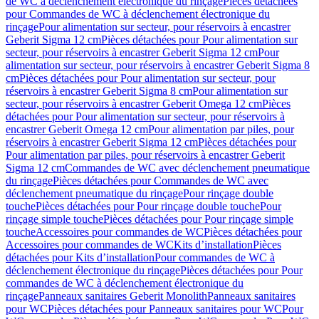
de WC à déclenchement électronique du rinçage
Pièces détachées
pour Commandes de WC à déclenchement électronique du
rinçage
Pour alimentation sur secteur, pour réservoirs à encastrer
Geberit Sigma 12 cm
Pièces détachées pour Pour alimentation sur
secteur, pour réservoirs à encastrer Geberit Sigma 12 cm
Pour
alimentation sur secteur, pour réservoirs à encastrer Geberit Sigma 8
cm
Pièces détachées pour Pour alimentation sur secteur, pour
réservoirs à encastrer Geberit Sigma 8 cm
Pour alimentation sur
secteur, pour réservoirs à encastrer Geberit Omega 12 cm
Pièces
détachées pour Pour alimentation sur secteur, pour réservoirs à
encastrer Geberit Omega 12 cm
Pour alimentation par piles, pour
réservoirs à encastrer Geberit Sigma 12 cm
Pièces détachées pour
Pour alimentation par piles, pour réservoirs à encastrer Geberit
Sigma 12 cm
Commandes de WC avec déclenchement pneumatique
du rinçage
Pièces détachées pour Commandes de WC avec
déclenchement pneumatique du rinçage
Pour rinçage double
touche
Pièces détachées pour Pour rinçage double touche
Pour
rinçage simple touche
Pièces détachées pour Pour rinçage simple
touche
Accessoires pour commandes de WC
Pièces détachées pour
Accessoires pour commandes de WC
Kits d’installation
Pièces
détachées pour Kits d’installation
Pour commandes de WC à
déclenchement électronique du rinçage
Pièces détachées pour Pour
commandes de WC à déclenchement électronique du
rinçage
Panneaux sanitaires Geberit Monolith
Panneaux sanitaires
pour WC
Pièces détachées pour Panneaux sanitaires pour WC
Pour