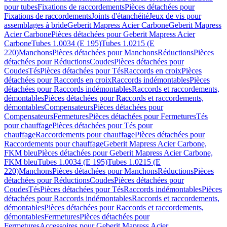
pour tubes
Fixations de raccordements
Pièces détachées pour
Fixations de raccordements
Joints d'étanchéité
Jeux de vis pour
assemblages à bride
Geberit Mapress Acier Carbone
Geberit Mapress
Acier Carbone
Pièces détachées pour Geberit Mapress Acier
Carbone
Tubes 1.0034 (E 195)
Tubes 1.0215 (E
220)
Manchons
Pièces détachées pour Manchons
Réductions
Pièces
détachées pour Réductions
Coudes
Pièces détachées pour
Coudes
Tés
Pièces détachées pour Tés
Raccords en croix
Pièces
détachées pour Raccords en croix
Raccords indémontables
Pièces
détachées pour Raccords indémontables
Raccords et raccordements,
démontables
Pièces détachées pour Raccords et raccordements,
démontables
Compensateurs
Pièces détachées pour
Compensateurs
Fermetures
Pièces détachées pour Fermetures
Tés
pour chauffage
Pièces détachées pour Tés pour
chauffage
Raccordements pour chauffage
Pièces détachées pour
Raccordements pour chauffage
Geberit Mapress Acier Carbone,
FKM bleu
Pièces détachées pour Geberit Mapress Acier Carbone,
FKM bleu
Tubes 1.0034 (E 195)
Tubes 1.0215 (E
220)
Manchons
Pièces détachées pour Manchons
Réductions
Pièces
détachées pour Réductions
Coudes
Pièces détachées pour
Coudes
Tés
Pièces détachées pour Tés
Raccords indémontables
Pièces
détachées pour Raccords indémontables
Raccords et raccordements,
démontables
Pièces détachées pour Raccords et raccordements,
démontables
Fermetures
Pièces détachées pour
Fermetures
Accessoires pour Geberit Mapress Acier