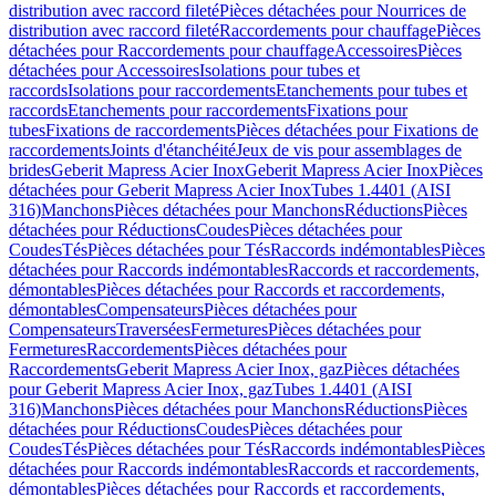
distribution avec raccord fileté
Pièces détachées pour Nourrices de
distribution avec raccord fileté
Raccordements pour chauffage
Pièces
détachées pour Raccordements pour chauffage
Accessoires
Pièces
détachées pour Accessoires
Isolations pour tubes et
raccords
Isolations pour raccordements
Etanchements pour tubes et
raccords
Etanchements pour raccordements
Fixations pour
tubes
Fixations de raccordements
Pièces détachées pour Fixations de
raccordements
Joints d'étanchéité
Jeux de vis pour assemblages de
brides
Geberit Mapress Acier Inox
Geberit Mapress Acier Inox
Pièces
détachées pour Geberit Mapress Acier Inox
Tubes 1.4401 (AISI
316)
Manchons
Pièces détachées pour Manchons
Réductions
Pièces
détachées pour Réductions
Coudes
Pièces détachées pour
Coudes
Tés
Pièces détachées pour Tés
Raccords indémontables
Pièces
détachées pour Raccords indémontables
Raccords et raccordements,
démontables
Pièces détachées pour Raccords et raccordements,
démontables
Compensateurs
Pièces détachées pour
Compensateurs
Traversées
Fermetures
Pièces détachées pour
Fermetures
Raccordements
Pièces détachées pour
Raccordements
Geberit Mapress Acier Inox, gaz
Pièces détachées
pour Geberit Mapress Acier Inox, gaz
Tubes 1.4401 (AISI
316)
Manchons
Pièces détachées pour Manchons
Réductions
Pièces
détachées pour Réductions
Coudes
Pièces détachées pour
Coudes
Tés
Pièces détachées pour Tés
Raccords indémontables
Pièces
détachées pour Raccords indémontables
Raccords et raccordements,
démontables
Pièces détachées pour Raccords et raccordements,