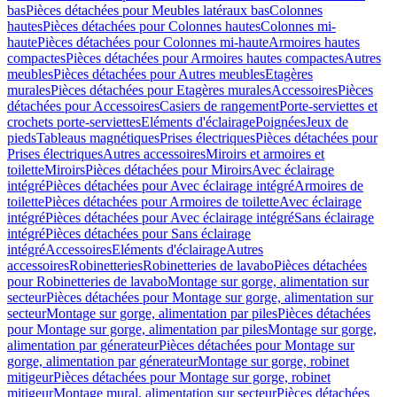
bas
Pièces détachées pour Meubles latéraux bas
Colonnes
hautes
Pièces détachées pour Colonnes hautes
Colonnes mi-
haute
Pièces détachées pour Colonnes mi-haute
Armoires hautes
compactes
Pièces détachées pour Armoires hautes compactes
Autres
meubles
Pièces détachées pour Autres meubles
Etagères
murales
Pièces détachées pour Etagères murales
Accessoires
Pièces
détachées pour Accessoires
Casiers de rangement
Porte-serviettes et
crochets porte-serviettes
Eléments d'éclairage
Poignées
Jeux de
pieds
Tableaus magnétiques
Prises électriques
Pièces détachées pour
Prises électriques
Autres accessoires
Miroirs et armoires et
toilette
Miroirs
Pièces détachées pour Miroirs
Avec éclairage
intégré
Pièces détachées pour Avec éclairage intégré
Armoires de
toilette
Pièces détachées pour Armoires de toilette
Avec éclairage
intégré
Pièces détachées pour Avec éclairage intégré
Sans éclairage
intégré
Pièces détachées pour Sans éclairage
intégré
Accessoires
Eléments d'éclairage
Autres
accessoires
Robinetteries
Robinetteries de lavabo
Pièces détachées
pour Robinetteries de lavabo
Montage sur gorge, alimentation sur
secteur
Pièces détachées pour Montage sur gorge, alimentation sur
secteur
Montage sur gorge, alimentation par piles
Pièces détachées
pour Montage sur gorge, alimentation par piles
Montage sur gorge,
alimentation par génerateur
Pièces détachées pour Montage sur
gorge, alimentation par génerateur
Montage sur gorge, robinet
mitigeur
Pièces détachées pour Montage sur gorge, robinet
mitigeur
Montage mural, alimentation sur secteur
Pièces détachées