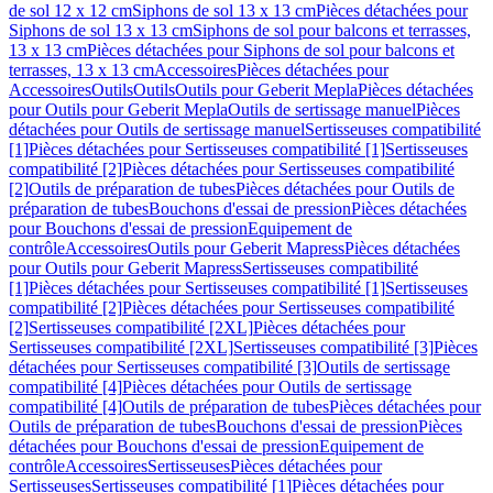
de sol 12 x 12 cm
Siphons de sol 13 x 13 cm
Pièces détachées pour
Siphons de sol 13 x 13 cm
Siphons de sol pour balcons et terrasses,
13 x 13 cm
Pièces détachées pour Siphons de sol pour balcons et
terrasses, 13 x 13 cm
Accessoires
Pièces détachées pour
Accessoires
Outils
Outils
Outils pour Geberit Mepla
Pièces détachées
pour Outils pour Geberit Mepla
Outils de sertissage manuel
Pièces
détachées pour Outils de sertissage manuel
Sertisseuses compatibilité
[1]
Pièces détachées pour Sertisseuses compatibilité [1]
Sertisseuses
compatibilité [2]
Pièces détachées pour Sertisseuses compatibilité
[2]
Outils de préparation de tubes
Pièces détachées pour Outils de
préparation de tubes
Bouchons d'essai de pression
Pièces détachées
pour Bouchons d'essai de pression
Equipement de
contrôle
Accessoires
Outils pour Geberit Mapress
Pièces détachées
pour Outils pour Geberit Mapress
Sertisseuses compatibilité
[1]
Pièces détachées pour Sertisseuses compatibilité [1]
Sertisseuses
compatibilité [2]
Pièces détachées pour Sertisseuses compatibilité
[2]
Sertisseuses compatibilité [2XL]
Pièces détachées pour
Sertisseuses compatibilité [2XL]
Sertisseuses compatibilité [3]
Pièces
détachées pour Sertisseuses compatibilité [3]
Outils de sertissage
compatibilité [4]
Pièces détachées pour Outils de sertissage
compatibilité [4]
Outils de préparation de tubes
Pièces détachées pour
Outils de préparation de tubes
Bouchons d'essai de pression
Pièces
détachées pour Bouchons d'essai de pression
Equipement de
contrôle
Accessoires
Sertisseuses
Pièces détachées pour
Sertisseuses
Sertisseuses compatibilité [1]
Pièces détachées pour