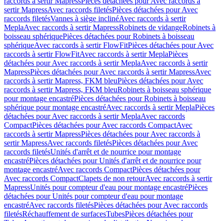
raccords à sertir Mapress
Pièces détachées pour Avec raccords à
sertir Mapress
Avec raccords filetés
Pièces détachées pour Avec
raccords filetés
Vannes à siège incliné
Avec raccords à sertir
Mepla
Avec raccords à sertir Mapress
Robinets de vidange
Robinets à
boisseau sphérique
Pièces détachées pour Robinets à boisseau
sphérique
Avec raccords à sertir FlowFit
Pièces détachées pour Avec
raccords à sertir FlowFit
Avec raccords à sertir Mepla
Pièces
détachées pour Avec raccords à sertir Mepla
Avec raccords à sertir
Mapress
Pièces détachées pour Avec raccords à sertir Mapress
Avec
raccords à sertir Mapress, FKM bleu
Pièces détachées pour Avec
raccords à sertir Mapress, FKM bleu
Robinets à boisseau sphérique
pour montage encastré
Pièces détachées pour Robinets à boisseau
sphérique pour montage encastré
Avec raccords à sertir Mepla
Pièces
détachées pour Avec raccords à sertir Mepla
Avec raccords
Compact
Pièces détachées pour Avec raccords Compact
Avec
raccords à sertir Mapress
Pièces détachées pour Avec raccords à
sertir Mapress
Avec raccords filetés
Pièces détachées pour Avec
raccords filetés
Unités d'arrêt et de nourrice pour montage
encastré
Pièces détachées pour Unités d'arrêt et de nourrice pour
montage encastré
Avec raccords Compact
Pièces détachées pour
Avec raccords Compact
Clapets de non retour
Avec raccords à sertir
Mapress
Unités pour compteur d'eau pour montage encastré
Pièces
détachées pour Unités pour compteur d'eau pour montage
encastré
Avec raccords filetés
Pièces détachées pour Avec raccords
filetés
Réchauffement de surfaces
Tubes
Pièces détachées pour