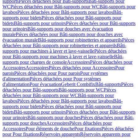
supports
Pièces détachées pour Bâti-supports
Bâti-supports pour
WC
Pièces détachées pour Bâti-supports pour WC
Bâti-supports pour
lavabos
Pièces détachées pour Bâti-supports pour lavabos
Bâti-
supports pour bidets
Pièces détachées pour Bâti-supports pour
bidets
Bâti-supports pour urinoirs
Pièces détachées pour Bâti-supports
pour urinoirs
Bâti-supports pour douches avec évacuation
murale
Pièces détachées pour Bâti-supports pour douches avec
évacuation murale
Bâti-supports pour robinetteries et appareils
Pièces
détachées pour Bâti-supports pour robinetteries et appareils
Bâti-
supports pour machines à laver et lave-vaisselle
Pièces détachées
pour Bâti-supports pour machines à laver et lave-vaisselle
Bâti-
supports pour charges de console
Accessoires
Pièces détachées pour
Accessoires
Accessoires
Pièces détachées pour Accessoires
Pour
parois
Pièces détachées pour Pour parois
Pour systèmes
d'alimentation
Pièces détachées pour Pour systèmes
d'alimentation
Pour évacuation
Geberit Combifix
Bâti-supports
Pièces
détachées pour Bâti-supports
Bâti-supports pour WC
Pièces
détachées pour Bâti-supports pour WC
Bâti-supports pour
lavabos
Pièces détachées pour Bâti-supports pour lavabos
Bâti-
supports pour bidets
Pièces détachées pour Bâti-supports pour
bidets
Bâti-supports pour urinoirs
Pièces détachées pour Bâti-supports
pour urinoirs
Bâti-supports pour douches
Pièces détachées pour Bâti-
supports pour douches
Accessoires
Pièces détachées pour
Accessoires
Pour éléments de douche
Pour fixations
Pièces détachées
pour Pour fixations
Réservoirs apparents
Réservoirs apparents pour