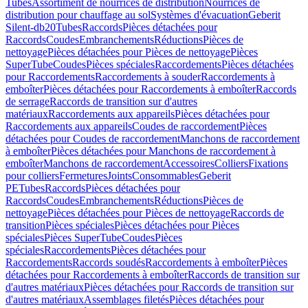
Tubes
Assortiment de nourrices de distribution
Nourrices de
distribution pour chauffage au sol
Systèmes d'évacuation
Geberit
Silent-db20
Tubes
Raccords
Pièces détachées pour
Raccords
Coudes
Embranchements
Réductions
Pièces de
nettoyage
Pièces détachées pour Pièces de nettoyage
Pièces
SuperTube
Coudes
Pièces spéciales
Raccordements
Pièces détachées
pour Raccordements
Raccordements à souder
Raccordements à
emboîter
Pièces détachées pour Raccordements à emboîter
Raccords
de serrage
Raccords de transition sur d'autres
matériaux
Raccordements aux appareils
Pièces détachées pour
Raccordements aux appareils
Coudes de raccordement
Pièces
détachées pour Coudes de raccordement
Manchons de raccordement
à emboîter
Pièces détachées pour Manchons de raccordement à
emboîter
Manchons de raccordement
Accessoires
Colliers
Fixations
pour colliers
Fermetures
Joints
Consommables
Geberit
PE
Tubes
Raccords
Pièces détachées pour
Raccords
Coudes
Embranchements
Réductions
Pièces de
nettoyage
Pièces détachées pour Pièces de nettoyage
Raccords de
transition
Pièces spéciales
Pièces détachées pour Pièces
spéciales
Pièces SuperTube
Coudes
Pièces
spéciales
Raccordements
Pièces détachées pour
Raccordements
Raccords soudés
Raccordements à emboîter
Pièces
détachées pour Raccordements à emboîter
Raccords de transition sur
d'autres matériaux
Pièces détachées pour Raccords de transition sur
d'autres matériaux
Assemblages filetés
Pièces détachées pour