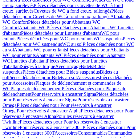
creux, surélevés
Pièces détachées pour Cuvettes de WC à fond
creux, surélevés
Cuvettes de WC à fond creux, rallongés
Pièces
détachées pour Cuvettes de WC à fond creux, rallongés
Abbatants
WC Comfort
Pièces détachées pour Abbatants WC
Comfort
Abattants WC
Pièces détachées pour Abattants WC
Lunettes
d'abattant
Pièces détachées pour Lunettes d'abattant
WC pour
enfants
Pièces détachées pour WC pour enfants
WC suspendus
Pièces
détachées pour WC suspendus
WC au sol
Pièces détachées pour WC
au sol
Abattants WC pour enfants
Pièces détachées pour Abattants
WC pour enfants
Abattants WC
Pièces détachées pour Abattants
WC
Lunettes d'abattant
Pièces détachées pour Lunettes
d'abattant
Sièges à la turque
Avec rinçage
Bidets
Bidets
suspendus
Pièces détachées pour Bidets suspendus
Bidets au
sol
Pièces détachées pour Bidets au sol
Accessoires
Pièces détachées
pour Accessoires
Plaques de déclenchement et commandes de
WC
Plaques de déclenchement
Pièces détachées pour Plaques de
déclenchement
Pour réservoirs à encastrer Sigma
Pièces détachées
pour Pour réservoirs à encastrer Sigma
Pour réservoirs à encastrer
Omega
Pièces détachées pour Pour réservoirs à encastrer
Omega
Pour réservoirs à encastrer Alpha
Pièces détachées pour Pour
réservoirs à encastrer Alpha
Pour les réservoirs à encastrer
Twinline
Pièces détachées pour Pour les réservoirs à encastrer
Twinline
Pour réservoirs à encastrer 300T
Pièces détachées pour Pour
réservoirs à encastrer 300T
Accessoires
Consommables
Commandes