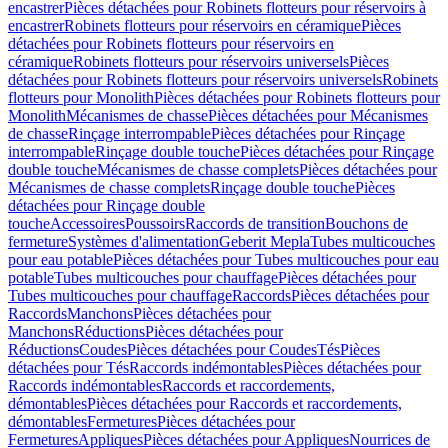
encastrer
Pièces détachées pour Robinets flotteurs pour réservoirs à
encastrer
Robinets flotteurs pour réservoirs en céramique
Pièces
détachées pour Robinets flotteurs pour réservoirs en
céramique
Robinets flotteurs pour réservoirs universels
Pièces
détachées pour Robinets flotteurs pour réservoirs universels
Robinets
flotteurs pour Monolith
Pièces détachées pour Robinets flotteurs pour
Monolith
Mécanismes de chasse
Pièces détachées pour Mécanismes
de chasse
Rinçage interrompable
Pièces détachées pour Rinçage
interrompable
Rinçage double touche
Pièces détachées pour Rinçage
double touche
Mécanismes de chasse complets
Pièces détachées pour
Mécanismes de chasse complets
Rinçage double touche
Pièces
détachées pour Rinçage double
touche
Accessoires
Poussoirs
Raccords de transition
Bouchons de
fermeture
Systèmes d'alimentation
Geberit Mepla
Tubes multicouches
pour eau potable
Pièces détachées pour Tubes multicouches pour eau
potable
Tubes multicouches pour chauffage
Pièces détachées pour
Tubes multicouches pour chauffage
Raccords
Pièces détachées pour
Raccords
Manchons
Pièces détachées pour
Manchons
Réductions
Pièces détachées pour
Réductions
Coudes
Pièces détachées pour Coudes
Tés
Pièces
détachées pour Tés
Raccords indémontables
Pièces détachées pour
Raccords indémontables
Raccords et raccordements,
démontables
Pièces détachées pour Raccords et raccordements,
démontables
Fermetures
Pièces détachées pour
Fermetures
Appliques
Pièces détachées pour Appliques
Nourrices de