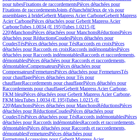
pour tubes
Fixations de raccordements
Pièces détachées pour
Fixations de raccordements
Joints d'étanchéité
Jeux de vis pour
assemblages à bride
Geberit Mapress Acier Carbone
Geberit Mapress
Acier Carbone
Pièces détachées pour Geberit Mapress Acier
Carbone
Tubes 1.0034 (E 195)
Tubes 1.0215 (E
220)
Manchons
Pièces détachées pour Manchons
Réductions
Pièces
détachées pour Réductions
Coudes
Pièces détachées pour
Coudes
Tés
Pièces détachées pour Tés
Raccords en croix
Pièces
détachées pour Raccords en croix
Raccords indémontables
Pièces
détachées pour Raccords indémontables
Raccords et raccordements,
démontables
Pièces détachées pour Raccords et raccordements,
démontables
Compensateurs
Pièces détachées pour
Compensateurs
Fermetures
Pièces détachées pour Fermetures
Tés
pour chauffage
Pièces détachées pour Tés pour
chauffage
Raccordements pour chauffage
Pièces détachées pour
Raccordements pour chauffage
Geberit Mapress Acier Carbone,
FKM bleu
Pièces détachées pour Geberit Mapress Acier Carbone,
FKM bleu
Tubes 1.0034 (E 195)
Tubes 1.0215 (E
220)
Manchons
Pièces détachées pour Manchons
Réductions
Pièces
détachées pour Réductions
Coudes
Pièces détachées pour
Coudes
Tés
Pièces détachées pour Tés
Raccords indémontables
Pièces
détachées pour Raccords indémontables
Raccords et raccordements,
démontables
Pièces détachées pour Raccords et raccordements,
démontables
Fermetures
Pièces détachées pour
Fermetures
Accessoires pour Geberit Mapress Acier