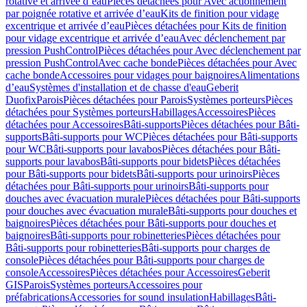
rotative et arrivée d’eau
Pièces détachées pour Avec actionnement
par poignée rotative et arrivée d’eau
Kits de finition pour vidage
excentrique et arrivée d’eau
Pièces détachées pour Kits de finition
pour vidage excentrique et arrivée d’eau
Avec déclenchement par
pression PushControl
Pièces détachées pour Avec déclenchement par
pression PushControl
Avec cache bonde
Pièces détachées pour Avec
cache bonde
Accessoires pour vidages pour baignoires
Alimentations
d’eau
Systèmes d'installation et de chasse d'eau
Geberit
Duofix
Parois
Pièces détachées pour Parois
Systèmes porteurs
Pièces
détachées pour Systèmes porteurs
Habillages
Accessoires
Pièces
détachées pour Accessoires
Bâti-supports
Pièces détachées pour Bâti-
supports
Bâti-supports pour WC
Pièces détachées pour Bâti-supports
pour WC
Bâti-supports pour lavabos
Pièces détachées pour Bâti-
supports pour lavabos
Bâti-supports pour bidets
Pièces détachées
pour Bâti-supports pour bidets
Bâti-supports pour urinoirs
Pièces
détachées pour Bâti-supports pour urinoirs
Bâti-supports pour
douches avec évacuation murale
Pièces détachées pour Bâti-supports
pour douches avec évacuation murale
Bâti-supports pour douches et
baignoires
Pièces détachées pour Bâti-supports pour douches et
baignoires
Bâti-supports pour robinetteries
Pièces détachées pour
Bâti-supports pour robinetteries
Bâti-supports pour charges de
console
Pièces détachées pour Bâti-supports pour charges de
console
Accessoires
Pièces détachées pour Accessoires
Geberit
GIS
Parois
Systèmes porteurs
Accessoires pour
préfabrications
Accessories for sound insulation
Habillages
Bâti-