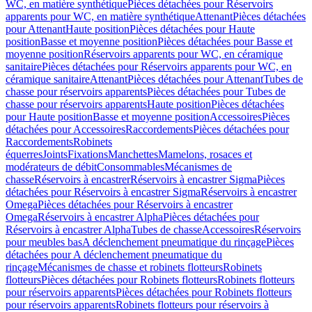
WC, en matière synthétique
Pièces détachées pour Réservoirs
apparents pour WC, en matière synthétique
Attenant
Pièces détachées
pour Attenant
Haute position
Pièces détachées pour Haute
position
Basse et moyenne position
Pièces détachées pour Basse et
moyenne position
Réservoirs apparents pour WC, en céramique
sanitaire
Pièces détachées pour Réservoirs apparents pour WC, en
céramique sanitaire
Attenant
Pièces détachées pour Attenant
Tubes de
chasse pour réservoirs apparents
Pièces détachées pour Tubes de
chasse pour réservoirs apparents
Haute position
Pièces détachées
pour Haute position
Basse et moyenne position
Accessoires
Pièces
détachées pour Accessoires
Raccordements
Pièces détachées pour
Raccordements
Robinets
équerres
Joints
Fixations
Manchettes
Mamelons, rosaces et
modérateurs de débit
Consommables
Mécanismes de
chasse
Réservoirs à encastrer
Réservoirs à encastrer Sigma
Pièces
détachées pour Réservoirs à encastrer Sigma
Réservoirs à encastrer
Omega
Pièces détachées pour Réservoirs à encastrer
Omega
Réservoirs à encastrer Alpha
Pièces détachées pour
Réservoirs à encastrer Alpha
Tubes de chasse
Accessoires
Réservoirs
pour meubles bas
A déclenchement pneumatique du rinçage
Pièces
détachées pour A déclenchement pneumatique du
rinçage
Mécanismes de chasse et robinets flotteurs
Robinets
flotteurs
Pièces détachées pour Robinets flotteurs
Robinets flotteurs
pour réservoirs apparents
Pièces détachées pour Robinets flotteurs
pour réservoirs apparents
Robinets flotteurs pour réservoirs à