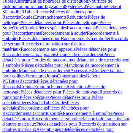
Tubes
Assortiment de nourrices de distribution
Nourrices de
distribution pour chauffage au sol
Systèmes d'évacuation
Geberit
Silent-db20
Tubes
Raccords
Pièces détachées pour
Raccords
Coudes
Embranchements
Réductions
Pièces de
nettoyage
Pièces détachées pour Pièces de nettoyage
Pièces
SuperTube
Coudes
Pièces spéciales
Raccordements
Pièces détachées
pour Raccordements
Raccordements à souder
Raccordements à
emboîter
Pièces détachées pour Raccordements à emboîter
Raccords
de serrage
Raccords de transition sur d'autres
matériaux
Raccordements aux appareils
Pièces détachées pour
Raccordements aux appareils
Coudes de raccordement
Pièces
détachées pour Coudes de raccordement
Manchons de raccordement
à emboîter
Pièces détachées pour Manchons de raccordement à
emboîter
Manchons de raccordement
Accessoires
Colliers
Fixations
pour colliers
Fermetures
Joints
Consommables
Geberit
PE
Tubes
Raccords
Pièces détachées pour
Raccords
Coudes
Embranchements
Réductions
Pièces de
nettoyage
Pièces détachées pour Pièces de nettoyage
Raccords de
transition
Pièces spéciales
Pièces détachées pour Pièces
spéciales
Pièces SuperTube
Coudes
Pièces
spéciales
Raccordements
Pièces détachées pour
Raccordements
Raccords soudés
Raccordements à emboîter
Pièces
détachées pour Raccordements à emboîter
Raccords de transition sur
d'autres matériaux
Pièces détachées pour Raccords de transition sur
d'autres matériaux
Assemblages filetés
Pièces détachées pour