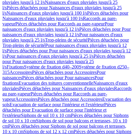
pluviales jusqu'à 12 l/s
Naissances d'eaux pluviales jusqu'à 25
l/s
Pièces détachées pour Naissances d'eaux pluviales jusqu'à 25
l/s
Naissances d'eaux pluviales jusqu'à 100 l/s
Pièces détachées pour
Naissances d'eaux pluviales jusqu'à 100 l/s
Raccords au pare-
vapeur
Pièces détachées pour Raccords au pare-vapeur
Pour
naissances d'eaux pluviales jusqu'à 12 l/s
Pièces détachées pour Pour
naissances d'eaux pluviales jusqu'à 12 l/s
Pour naissances d'eaux
pluviales jusqu'à 25 l/s
Trop-pleins de sécurité
Pièces détachées pour
Trop-pleins de sécurité
Pour naissances d'eaux pluviales jusqu'à 12
l/s
Pièces détachées pour Pour naissances d'eaux pluviales jusqu'à 12
l/s
Pour naissances d'eaux pluviales jusqu'à 25 l/s
Pièces détachées
pour Pour naissances d'eaux pluviales jusqu'à 25
l/s
Fixations
Système de fixation d40–200
Système de fixation d250–
315
Accessoires
Pièces détachées pour Accessoires
Pour
naissances
Pièces détachées pour Pour naissances
Pour
fixations
Evacuation des toitures conventionnelle
Naissances d'eaux
pluviales
Pièces détachées pour Naissances d'eaux pluviales
Raccords
au pare-vapeur
Pièces détachées pour Raccords au pare-
vapeur
Accessoires
Pièces détachées pour Accessoires
Evacuation des
sols
Evacuation de surface pour l'intérieur et l'extérieur
Pièces
détachées pour Evacuation de surface pour l'intérieur et
l'extérieur
Siphons de sol 10 x 10 cm
Pièces détachées pour Siphons
de sol 10 x 10 cm
Siphons de sol pour balcons et terrasses, 10 x 10
cm
Pièces détachées pour Siphons de sol pour balcons et terrasses,
10 x 10 cm
Siphons de sol 12 x 12 cm
Pièces détachées pour Siphons