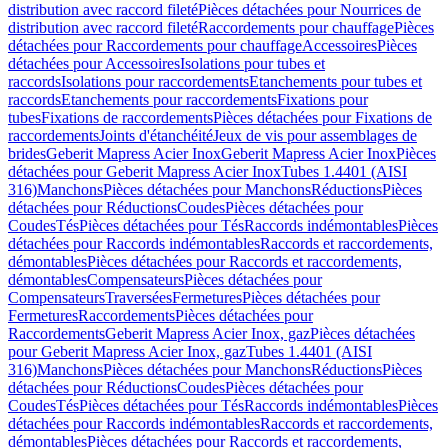
distribution avec raccord fileté
Pièces détachées pour Nourrices de
distribution avec raccord fileté
Raccordements pour chauffage
Pièces
détachées pour Raccordements pour chauffage
Accessoires
Pièces
détachées pour Accessoires
Isolations pour tubes et
raccords
Isolations pour raccordements
Etanchements pour tubes et
raccords
Etanchements pour raccordements
Fixations pour
tubes
Fixations de raccordements
Pièces détachées pour Fixations de
raccordements
Joints d'étanchéité
Jeux de vis pour assemblages de
brides
Geberit Mapress Acier Inox
Geberit Mapress Acier Inox
Pièces
détachées pour Geberit Mapress Acier Inox
Tubes 1.4401 (AISI
316)
Manchons
Pièces détachées pour Manchons
Réductions
Pièces
détachées pour Réductions
Coudes
Pièces détachées pour
Coudes
Tés
Pièces détachées pour Tés
Raccords indémontables
Pièces
détachées pour Raccords indémontables
Raccords et raccordements,
démontables
Pièces détachées pour Raccords et raccordements,
démontables
Compensateurs
Pièces détachées pour
Compensateurs
Traversées
Fermetures
Pièces détachées pour
Fermetures
Raccordements
Pièces détachées pour
Raccordements
Geberit Mapress Acier Inox, gaz
Pièces détachées
pour Geberit Mapress Acier Inox, gaz
Tubes 1.4401 (AISI
316)
Manchons
Pièces détachées pour Manchons
Réductions
Pièces
détachées pour Réductions
Coudes
Pièces détachées pour
Coudes
Tés
Pièces détachées pour Tés
Raccords indémontables
Pièces
détachées pour Raccords indémontables
Raccords et raccordements,
démontables
Pièces détachées pour Raccords et raccordements,