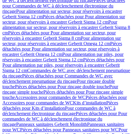
de WC à déclenchement électronique du rinçage
Pièces détachées
pour Commandes de WC à déclenchement électronique du
rinçage
Pour alimentation sur secteur, pour réservoirs à encastrer
Geberit Sigma 12 cm
Pièces détachées pour Pour alimentation sur
secteur, pour réservoirs à encastrer Geberit Sigma 12 cm
Pour
alimentation sur secteur, pour réservoirs à encastrer Geberit Sigma 8
cm
Pièces détachées pour Pour alimentation sur secteur, pour
réservoirs à encastrer Geberit Sigma 8 cm
Pour alimentation sur
secteur, pour réservoirs à encastrer Geberit Omega 12 cm
Pièces
détachées pour Pour alimentation sur secteur, pour réservoirs à
encastrer Geberit Omega 12 cm
Pour alimentation par piles, pour
réservoirs à encastrer Geberit Sigma 12 cm
Pièces détachées pour
Pour alimentation par piles, pour réservoirs à encastrer Geberit
Sigma 12 cm
Commandes de WC avec déclenchement pneumatique
du rinçage
Pièces détachées pour Commandes de WC avec
déclenchement pneumatique du rinçage
Pour rinçage double
touche
Pièces détachées pour Pour rinçage double touche
Pour
rinçage simple touche
Pièces détachées pour Pour rinçage simple
touche
Accessoires pour commandes de WC
Pièces détachées pour
Accessoires pour commandes de WC
Kits d’installation
Pièces
détachées pour Kits d’installation
Pour commandes de WC à
déclenchement électronique du rinçage
Pièces détachées pour Pour
commandes de WC à déclenchement électronique du
rinçage
Panneaux sanitaires Geberit Monolith
Panneaux sanitaires
pour WC
Pièces détachées pour Panneaux sanitaires pour WC
Pour