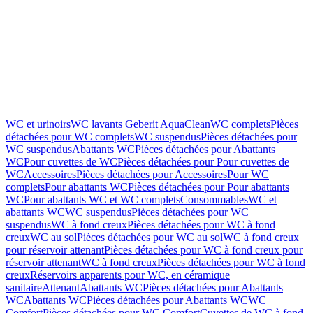
WC et urinoirs
WC lavants Geberit AquaClean
WC complets
Pièces
détachées pour WC complets
WC suspendus
Pièces détachées pour
WC suspendus
Abattants WC
Pièces détachées pour Abattants
WC
Pour cuvettes de WC
Pièces détachées pour Pour cuvettes de
WC
Accessoires
Pièces détachées pour Accessoires
Pour WC
complets
Pour abattants WC
Pièces détachées pour Pour abattants
WC
Pour abattants WC et WC complets
Consommables
WC et
abattants WC
WC suspendus
Pièces détachées pour WC
suspendus
WC à fond creux
Pièces détachées pour WC à fond
creux
WC au sol
Pièces détachées pour WC au sol
WC à fond creux
pour réservoir attenant
Pièces détachées pour WC à fond creux pour
réservoir attenant
WC à fond creux
Pièces détachées pour WC à fond
creux
Réservoirs apparents pour WC, en céramique
sanitaire
Attenant
Abattants WC
Pièces détachées pour Abattants
WC
Abattants WC
Pièces détachées pour Abattants WC
WC
Comfort
Pièces détachées pour WC Comfort
Cuvettes de WC à fond