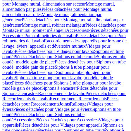
pour Montage mural, alimentation sur secteur
Montage mural,
alimentation par piles
Pièces détachées pour Montage mural,
alimentation par piles
Montage mural, alimentation par
générateur
Pièces détachées pour Montage mural, alimentation par
générateur
Montage mural, robinet mélangeur
Pièces détachées pour
Montage mural, robinet mélangeur
Accessoires
Pièces détachées pour
Accessoires
Pour robinetteries de lavabo
Pièces détachées pour Pour
robinetteries de lavabo
Raccordements des appareils pour le zone de
lavage, éviers, appareils et déversoirs muraux
Vidages pour
lavabo
Pièces détachées pour Vidages pour lavabo
Siphons en tube
coudé
Pièces détachées pour Siphons en tube coudé
Siphons en tube
coudé, modèle gain de place
Pièces détachées pour Siphons en tube
coudé, modèle gain de place
Siphons à tube plongeur pour
lavabo
Pièces détachées pour Siphons à tube plongeur pour
lavabo
Siphons à tube plongeur pour lavabo, modèle gain de
place
Pièces détachées pour Siphons à tube plongeur pour lavabo,
modèle gain de place
Siphons à encastrer
Pièces détachées pour
Siphons à encastrer
Raccordements de lavabo
Pièces détachées pour
Raccordements de lavabo
Recouvrements
Raccordements
Pièces
détachées pour Raccordements
Joints
Rallonges
Vidages pour
éviers
Pièces détachées pour Vidages pour éviers
Siphons en tube
coudé
Pièces détachées pour Siphons en tube
coudé
Accessoires
Pièces détachées pour Accessoires
Vidages pour
appareils
Pièces détachées pour Vidages pour appareils
Siphons en
tube coudé
Pièces détachées pour Siphons en tube coudé
Siphons à