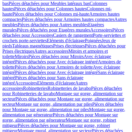
bas
Pièces détachées pour Meubles latéraux bas
Colonnes
hautes
Pièces détachées pour Colonnes hautes
Colonnes mi-
haute
Pièces détachées pour Colonnes mi-haute
Armoires hautes
compactes
Pièces détachées pour Armoires hautes compactes
Autres
meubles
Pièces détachées pour Autres meubles
Etagères
murales
Pièces détachées pour Etagères murales
Accessoires
Pièces
détachées pour Accessoires
Casiers de rangement
Porte-serviettes et
crochets porte-serviettes
Eléments d'éclairage
Poignées
Jeux de
pieds
Tableaus magnétiques
Prises électriques
Pièces détachées pour
Prises électriques
Autres accessoires
Miroirs et armoires et
toilette
Miroirs
Pièces détachées pour Miroirs
Avec éclairage
intégré
Pièces détachées pour Avec éclairage intégré
Armoires de
toilette
Pièces détachées pour Armoires de toilette
Avec éclairage
intégré
Pièces détachées pour Avec éclairage intégré
Sans éclairage
intégré
Pièces détachées pour Sans éclairage
intégré
Accessoires
Eléments d'éclairage
Autres
accessoires
Robinetteries
Robinetteries de lavabo
Pièces détachées
pour Robinetteries de lavabo
Montage sur gorge, alimentation sur
secteur
Pièces détachées pour Montage sur gorge, alimentation sur
secteur
Montage sur gorge, alimentation par piles
Pièces détachées
pour Montage sur gorge, alimentation par piles
Montage sur gorge,
alimentation par génerateur
Pièces détachées pour Montage sur
gorge, alimentation par génerateur
Montage sur gorge, robinet
mitigeur
Pièces détachées pour Montage sur gorge, robinet
mitigeur
Montage mural, alimentation sur secteur
Pièces détachées