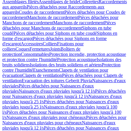
Assemblages filetés
Assemblages de bride
Collerettes
Raccordements
aux appareils
Pièces détachées pour Raccordements aux
appareils
Coudes de raccordement
Pièces détachées pour Coudes de
raccordement
Manchons de raccordement
Pièces détachées pour
Manchons de raccordement
Manchons de raccordement
Pièces
détachées pour Manchons de raccordement
Siphons en tube
coudé
Pièces détachées pour Siphons en tube coudé
Siphons en
forme d'escargot
Pièces détachées pour Siphons en forme
d'escargot
Accessoires
Colliers
Fixations pour
colliers
Coques
Fermetures
Joints
Boîtiers de
protection
Consommables
Protection incendie, protection acoustique
et protection contre l'humidité
Protection acoustique
Isolations des
bruits solidiens
Isolations des bruits solidiens et aériens
Protection
contre l'humidité
Etanchements
Clapets de ventilation pour
évacuation
Clapets de ventilation
Pièces détachées pour Clapets de
ventilation
Evacuation des toitures Geberit Pluvia
Naissances d'eaux
pluviales
Pièces détachées pour Naissances d'eaux
pluviales
Naissances d'eaux pluviales jusqu'à 12 l/s
Pièces détachées
pour Naissances d'eaux pluviales jusqu'à 12 l/s
Naissances d'eaux
pluviales jusqu'à 25 l/s
Pièces détachées pour Naissances d'eaux
pluviales jusqu'à 25 l/s
Naissances d'eaux pluviales jusqu'à 100
l/s
Pièces détachées pour Naissances d'eaux pluviales jusqu'à 100
l/s
Naissances d'eaux pluviales pour chéneaux
Pièces détachées pour
Naissances d'eaux pluviales pour chéneaux
Naissances d'eaux
pluviales jusqu'à 12 l/s
Pièces détachées pour Naissances d'eaux