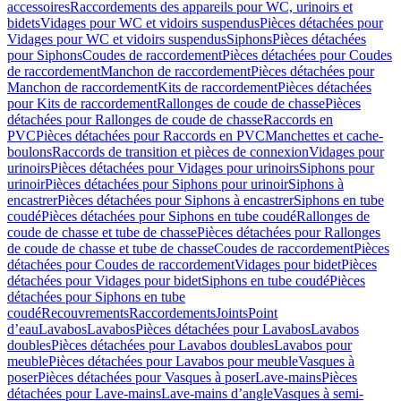
accessoires
Raccordements des appareils pour WC, urinoirs et
bidets
Vidages pour WC et vidoirs suspendus
Pièces détachées pour
Vidages pour WC et vidoirs suspendus
Siphons
Pièces détachées
pour Siphons
Coudes de raccordement
Pièces détachées pour Coudes
de raccordement
Manchon de raccordement
Pièces détachées pour
Manchon de raccordement
Kits de raccordement
Pièces détachées
pour Kits de raccordement
Rallonges de coude de chasse
Pièces
détachées pour Rallonges de coude de chasse
Raccords en
PVC
Pièces détachées pour Raccords en PVC
Manchettes et cache-
boulons
Raccords de transition et pièces de connexion
Vidages pour
urinoirs
Pièces détachées pour Vidages pour urinoirs
Siphons pour
urinoir
Pièces détachées pour Siphons pour urinoir
Siphons à
encastrer
Pièces détachées pour Siphons à encastrer
Siphons en tube
coudé
Pièces détachées pour Siphons en tube coudé
Rallonges de
coude de chasse et tube de chasse
Pièces détachées pour Rallonges
de coude de chasse et tube de chasse
Coudes de raccordement
Pièces
détachées pour Coudes de raccordement
Vidages pour bidet
Pièces
détachées pour Vidages pour bidet
Siphons en tube coudé
Pièces
détachées pour Siphons en tube
coudé
Recouvrements
Raccordements
Joints
Point
d’eau
Lavabos
Lavabos
Pièces détachées pour Lavabos
Lavabos
doubles
Pièces détachées pour Lavabos doubles
Lavabos pour
meuble
Pièces détachées pour Lavabos pour meuble
Vasques à
poser
Pièces détachées pour Vasques à poser
Lave-mains
Pièces
détachées pour Lave-mains
Lave-mains d’angle
Vasques à semi-