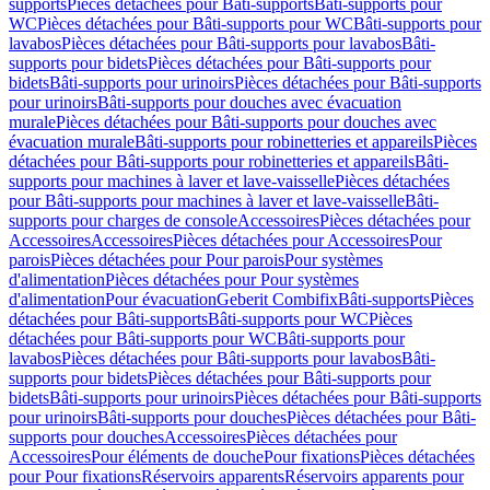
supports
Pièces détachées pour Bâti-supports
Bâti-supports pour
WC
Pièces détachées pour Bâti-supports pour WC
Bâti-supports pour
lavabos
Pièces détachées pour Bâti-supports pour lavabos
Bâti-
supports pour bidets
Pièces détachées pour Bâti-supports pour
bidets
Bâti-supports pour urinoirs
Pièces détachées pour Bâti-supports
pour urinoirs
Bâti-supports pour douches avec évacuation
murale
Pièces détachées pour Bâti-supports pour douches avec
évacuation murale
Bâti-supports pour robinetteries et appareils
Pièces
détachées pour Bâti-supports pour robinetteries et appareils
Bâti-
supports pour machines à laver et lave-vaisselle
Pièces détachées
pour Bâti-supports pour machines à laver et lave-vaisselle
Bâti-
supports pour charges de console
Accessoires
Pièces détachées pour
Accessoires
Accessoires
Pièces détachées pour Accessoires
Pour
parois
Pièces détachées pour Pour parois
Pour systèmes
d'alimentation
Pièces détachées pour Pour systèmes
d'alimentation
Pour évacuation
Geberit Combifix
Bâti-supports
Pièces
détachées pour Bâti-supports
Bâti-supports pour WC
Pièces
détachées pour Bâti-supports pour WC
Bâti-supports pour
lavabos
Pièces détachées pour Bâti-supports pour lavabos
Bâti-
supports pour bidets
Pièces détachées pour Bâti-supports pour
bidets
Bâti-supports pour urinoirs
Pièces détachées pour Bâti-supports
pour urinoirs
Bâti-supports pour douches
Pièces détachées pour Bâti-
supports pour douches
Accessoires
Pièces détachées pour
Accessoires
Pour éléments de douche
Pour fixations
Pièces détachées
pour Pour fixations
Réservoirs apparents
Réservoirs apparents pour