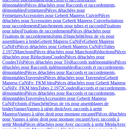
démontables
Pièces détachées pour Raccords et raccordements,
démontables
Fermetures
Pièces détachées pour
Fermetures
Accessoires pour Geberit Mapress Cuivre
Pièces
détachées pour Accessoires pour Geberit Mapress Cuivre
Isolations
pour raccordements
Etanchements pour tubes et raccords
Fixations
pour tubes
Fixations de raccordements
Pièces détachées pour
Fixations de raccordements
Joints d'étanchéité
Jeux de vis pour
assemblages à bride
Geberit Mapress CuNiFe
Geberit Mapress
CuNiFe
Pièces détachées pour Geberit Mapress CuNiFe
Tubes
2.1972
Manchons
Pièces détachées pour Manchons
Réductions
Pièces
détachées pour Réductions
Coudes
Pièces détachées pour
Coudes
Tés
Pièces détachées pour Tés
Raccords indémontables
Pièces
détachées pour Raccords indémontables
Raccords et raccordements,
démontables
Pièces détachées pour Raccords et raccordements,
démontables
Traversées
Pièces détachées pour Traversées
Geberit
Mapress CuNiFe, FKM bleu
Pièces détachées pour Geberit Mapress
CuNiFe, FKM bleu
Tubes 2.1972
Coudes
Raccords et raccordements,
démontables
Pièces détachées pour Raccords et raccordements,
démontables
Traversées
Accessoires pour Geberit Mapress
CuNiFe
Joints d'étanchéité
Jeux de vis pour assemblages de
brides
Vannes
Vannes à siège droit
Avec raccords à sertir
Mapress
Vannes à siège droit pour montage encastré
Pièces détachées
pour Vannes à siège droit pour montage encastré
Avec raccords à
sertir Mepla
Pièces détachées pour Avec raccords à sertir Mepla
Avec