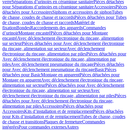
verre
Séparations d’urinoirs en céramique sanitaire
Pièces détachées
pour Séparations d’urinoirs en céramique sanitaire
Accessoires
Pièces
détachées pour Accessoires
Siphons et accessoires de siphon
Tubes
de chasse, coudes de chasse et raccords
Pièces détachées pour Tubes
de chasse, coudes de chasse et raccords
Matériel de
fixation
Bondes
Raccordements des appareils
Commandes
dʼurinoir
Montage encastré
Pièces détachées pour Montage
encastré
Avec déclenchement électronique du rinçage, alimentation
sur secteur
Pièces détachées pour Avec déclenchement électronique
du rinçage, alimentation sur secteur
Avec déclenchement
électronique du rinçage, alimentation par piles
Pièces détachées pour
Avec déclenchement électronique du rinçage, alimentation par
piles
Avec déclenchement pneumatique du rinçage
Pièces détachées
pour Avec déclenchement pneumatique du rinçage
Basic
Pièces
détachées pour Basic
Montage en apparent
Pièces détachées pour
Montage en apparent
Avec déclenchement électronique du rinçage,
alimentation sur secteur
Pièces détachées pour Avec déclenchement
électronique du rinçage, alimentation sur secteur
Avec
déclenchement électronique du rinçage, alimentation par piles
Pièces
détachées pour Avec déclenchement électronique du rinçage,
alimentation par piles
Accessoires
Pièces détachées pour
Accessoires
Kits d’installation et de remplacement
Pièces détachées
pour Kits d’installation et de remplacement
Tubes de chasse, coudes
de chasse et transitions
Plaques de fermeture
Commandes
intégrées
Pour commandes externes
Autres