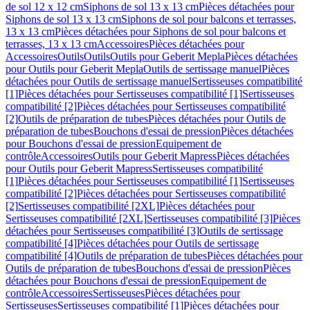
de sol 12 x 12 cm
Siphons de sol 13 x 13 cm
Pièces détachées pour
Siphons de sol 13 x 13 cm
Siphons de sol pour balcons et terrasses,
13 x 13 cm
Pièces détachées pour Siphons de sol pour balcons et
terrasses, 13 x 13 cm
Accessoires
Pièces détachées pour
Accessoires
Outils
Outils
Outils pour Geberit Mepla
Pièces détachées
pour Outils pour Geberit Mepla
Outils de sertissage manuel
Pièces
détachées pour Outils de sertissage manuel
Sertisseuses compatibilité
[1]
Pièces détachées pour Sertisseuses compatibilité [1]
Sertisseuses
compatibilité [2]
Pièces détachées pour Sertisseuses compatibilité
[2]
Outils de préparation de tubes
Pièces détachées pour Outils de
préparation de tubes
Bouchons d'essai de pression
Pièces détachées
pour Bouchons d'essai de pression
Equipement de
contrôle
Accessoires
Outils pour Geberit Mapress
Pièces détachées
pour Outils pour Geberit Mapress
Sertisseuses compatibilité
[1]
Pièces détachées pour Sertisseuses compatibilité [1]
Sertisseuses
compatibilité [2]
Pièces détachées pour Sertisseuses compatibilité
[2]
Sertisseuses compatibilité [2XL]
Pièces détachées pour
Sertisseuses compatibilité [2XL]
Sertisseuses compatibilité [3]
Pièces
détachées pour Sertisseuses compatibilité [3]
Outils de sertissage
compatibilité [4]
Pièces détachées pour Outils de sertissage
compatibilité [4]
Outils de préparation de tubes
Pièces détachées pour
Outils de préparation de tubes
Bouchons d'essai de pression
Pièces
détachées pour Bouchons d'essai de pression
Equipement de
contrôle
Accessoires
Sertisseuses
Pièces détachées pour
Sertisseuses
Sertisseuses compatibilité [1]
Pièces détachées pour