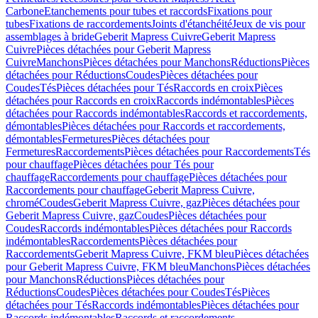
Carbone
Etanchements pour tubes et raccords
Fixations pour
tubes
Fixations de raccordements
Joints d'étanchéité
Jeux de vis pour
assemblages à bride
Geberit Mapress Cuivre
Geberit Mapress
Cuivre
Pièces détachées pour Geberit Mapress
Cuivre
Manchons
Pièces détachées pour Manchons
Réductions
Pièces
détachées pour Réductions
Coudes
Pièces détachées pour
Coudes
Tés
Pièces détachées pour Tés
Raccords en croix
Pièces
détachées pour Raccords en croix
Raccords indémontables
Pièces
détachées pour Raccords indémontables
Raccords et raccordements,
démontables
Pièces détachées pour Raccords et raccordements,
démontables
Fermetures
Pièces détachées pour
Fermetures
Raccordements
Pièces détachées pour Raccordements
Tés
pour chauffage
Pièces détachées pour Tés pour
chauffage
Raccordements pour chauffage
Pièces détachées pour
Raccordements pour chauffage
Geberit Mapress Cuivre,
chromé
Coudes
Geberit Mapress Cuivre, gaz
Pièces détachées pour
Geberit Mapress Cuivre, gaz
Coudes
Pièces détachées pour
Coudes
Raccords indémontables
Pièces détachées pour Raccords
indémontables
Raccordements
Pièces détachées pour
Raccordements
Geberit Mapress Cuivre, FKM bleu
Pièces détachées
pour Geberit Mapress Cuivre, FKM bleu
Manchons
Pièces détachées
pour Manchons
Réductions
Pièces détachées pour
Réductions
Coudes
Pièces détachées pour Coudes
Tés
Pièces
détachées pour Tés
Raccords indémontables
Pièces détachées pour
Raccords indémontables
Raccords et raccordements,