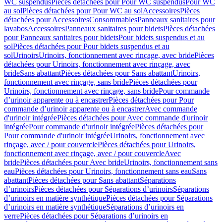
WC suspendus
Pièces détachées pour Pour WC suspendus
Pour WC
au sol
Pièces détachées pour Pour WC au sol
Accessoires
Pièces
détachées pour Accessoires
Consommables
Panneaux sanitaires pour
lavabos
Accessoires
Panneaux sanitaires pour bidets
Pièces détachées
pour Panneaux sanitaires pour bidets
Pour bidets suspendus et au
sol
Pièces détachées pour Pour bidets suspendus et au
sol
Urinoirs
Urinoirs, fonctionnement avec rinçage, avec bride
Pièces
détachées pour Urinoirs, fonctionnement avec rinçage, avec
bride
Sans abattant
Pièces détachées pour Sans abattant
Urinoirs,
fonctionnement avec rinçage, sans bride
Pièces détachées pour
Urinoirs, fonctionnement avec rinçage, sans bride
Pour commande
d’urinoir apparente ou à encastrer
Pièces détachées pour Pour
commande d’urinoir apparente ou à encastrer
Avec commande
d'urinoir intégrée
Pièces détachées pour Avec commande d'urinoir
intégrée
Pour commande d'urinoir intégrée
Pièces détachées pour
Pour commande d'urinoir intégrée
Urinoirs, fonctionnement avec
rinçage, avec / pour couvercle
Pièces détachées pour Urinoirs,
fonctionnement avec rinçage, avec / pour couvercle
Avec
bride
Pièces détachées pour Avec bride
Urinoirs, fonctionnement sans
eau
Pièces détachées pour Urinoirs, fonctionnement sans eau
Sans
abattant
Pièces détachées pour Sans abattant
Séparations
d’urinoirs
Pièces détachées pour Séparations d’urinoirs
Séparations
d’urinoirs en matière synthétique
Pièces détachées pour Séparations
d’urinoirs en matière synthétique
Séparations d’urinoirs en
verre
Pièces détachées pour Séparations d’urinoirs en