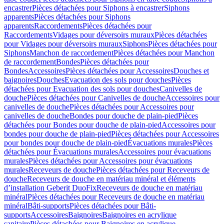
encastrer
Pièces détachées pour Siphons à encastrer
Siphons
apparents
Pièces détachées pour Siphons
apparents
Raccordements
Pièces détachées pour
Raccordements
Vidages pour déversoirs muraux
Pièces détachées
pour Vidages pour déversoirs muraux
Siphons
Pièces détachées pour
Siphons
Manchon de raccordement
Pièces détachées pour Manchon
de raccordement
Bondes
Pièces détachées pour
Bondes
Accessoires
Pièces détachées pour Accessoires
Douches et
baignoires
Douches
Evacuation des sols pour douches
Pièces
détachées pour Evacuation des sols pour douches
Canivelles de
douche
Pièces détachées pour Canivelles de douche
Accessoires pour
canivelles de douche
Pièces détachées pour Accessoires pour
canivelles de douche
Bondes pour douche de plain-pied
Pièces
détachées pour Bondes pour douche de plain-pied
Accessoires pour
bondes pour douche de plain-pied
Pièces détachées pour Accessoires
pour bondes pour douche de plain-pied
Évacuations murales
Pièces
détachées pour Évacuations murales
Accessoires pour évacuations
murales
Pièces détachées pour Accessoires pour évacuations
murales
Receveurs de douche
Pièces détachées pour Receveurs de
douche
Receveurs de douche en matériau minéral et éléments
d’installation Geberit DuoFix
Receveurs de douche en matériau
minéral
Pièces détachées pour Receveurs de douche en matériau
minéral
Bâti-supports
Pièces détachées pour Bâti-
supports
Accessoires
Baignoires
Baignoires en acrylique
sanitaire
Pièces détachées pour Baignoires en acrylique