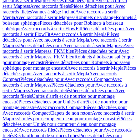
raccords à sertir Mapress
Pièces détachées pour Avec raccords à
sertir Mapress
Avec raccords filetés
Pièces détachées pour Avec
raccords filetés
Vannes à siège incliné
Avec raccords à sertir
Mepla
Avec raccords à sertir Mapress
Robinets de vidange
Robinets à
boisseau sphérique
Pièces détachées pour Robinets à boisseau
sphérique
Avec raccords à sertir FlowFit
Pièces détachées pour Avec
raccords à sertir FlowFit
Avec raccords à sertir Mepla
Pièces
détachées pour Avec raccords à sertir Mepla
Avec raccords à sertir
Mapress
Pièces détachées pour Avec raccords à sertir Mapress
Avec
raccords à sertir Mapress, FKM bleu
Pièces détachées pour Avec
raccords à sertir Mapress, FKM bleu
Robinets à boisseau sphérique
pour montage encastré
Pièces détachées pour Robinets à boisseau
sphérique pour montage encastré
Avec raccords à sertir Mepla
Pièces
détachées pour Avec raccords à sertir Mepla
Avec raccords
Compact
Pièces détachées pour Avec raccords Compact
Avec
raccords à sertir Mapress
Pièces détachées pour Avec raccords à
sertir Mapress
Avec raccords filetés
Pièces détachées pour Avec
raccords filetés
Unités d'arrêt et de nourrice pour montage
encastré
Pièces détachées pour Unités d'arrêt et de nourrice pour
montage encastré
Avec raccords Compact
Pièces détachées pour
Avec raccords Compact
Clapets de non retour
Avec raccords à sertir
Mapress
Unités pour compteur d'eau pour montage encastré
Pièces
détachées pour Unités pour compteur d'eau pour montage
encastré
Avec raccords filetés
Pièces détachées pour Avec raccords
filetés
Réchauffement de surfaces
Tubes
Pièces détachées pour