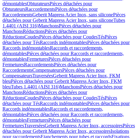
démontables
Obturateurs
Pièces détachées pour
Obturateurs
Raccordements
Pièces détachées pour
Raccordements
Geberit Mapress Acier Inox, sans silicone
Pièces
détachées pour Geberit Mapress Acier Inox, sans silicone
Tubes
1.4401 (AISI 316)
Manchons
Pièces détachées pour
Manchons
Réductions
Pièces détachées pour
Réductions
Coudes
Pièces détachées pour Coudes
Tés
Pièces
détachées pour Tés
Raccords indémontables
Pièces détachées pour
Raccords indémontables
Raccords et raccordements,
démontables
Pièces détachées pour Raccords et raccordements,
démontables
Fermetures
Pièces détachées pour
Fermetures
Raccordements
Pièces détachées pour
Raccordements
Compensateurs
Pièces détachées pour
Compensateurs
Traversées
Geberit Mapress Acier Inox, FKM
bleu
Pièces détachées pour Geberit Mapress Acier Inox, FKM
bleu
Tubes 1.4401 (AISI 316)
Manchons
Pièces détachées pour
Manchons
Réductions
Pièces détachées pour
Réductions
Coudes
Pièces détachées pour Coudes
Tés
Pièces
détachées pour Tés
Raccords indémontables
Pièces détachées pour
Raccords indémontables
Raccords et raccordements,
démontables
Pièces détachées pour Raccords et raccordements,
démontables
Fermetures
Pièces détachées pour
Fermetures
Traversées
Geberit Mapress Acier Inox, accessoires
Pièces
détachées pour Geberit Mapress Acier Inox, accessoires
Isolations
pour raccordements
Etanchements pour tubes et raccords
Fixations