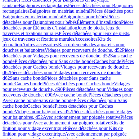
sanitaire
Baignoires rectangulaires
Pièces détachées pour Baignoires
rectangulaires
Baignoires en matériau minéral
Pièces détachées pour
Baignoires en matériau minéral
Baignoires pour bébés
Pièces
détachées pour Baignoires pour bébés
Éléments d’installation
Pièces
détachées pour Éléments d’installation
Jeux de pieds, jeux de
traverses et fixations murales
Pièces détachées pour Jeux de pieds,
jeux de traverses et fixations murales
Accessoires
Kits de
réparation
Autres accessoires
Raccordements des appareils pour
douches et baignoires
Vidages pour receveurs de douche, d52
Pièces
détachées pour Vidages pour receveurs de douche, d52
Sans cache
bonde
Pièces détachées pour Sans cache bonde
Caches bonde
Pièces
détachées pour Caches bonde
Vidages pour receveurs de douche,
d62
Pièces détachées pour Vidages pour receveurs de douche,
d62
Sans cache bonde
Pièces détachées pour Sans cache
bonde
Caches bonde
Pièces détachées pour Caches bonde
Vidages
pour receveurs de douche, d90
Pièces détachées pour Vidages pour
receveurs de douche, d90
Avec cache bonde
Pièces détachées pour
Avec cache bonde
Sans cache bonde
Pièces détachées pour Sans
cache bonde
Caches bonde
Pièces détachées pour Caches
bonde
Vidages pour baignoires, d52
Pièces détachées pour Vidages
pour baignoires, d52
Avec actionnement par poignée rotative
Pièces
détachées pour Avec actionnement par poignée rotative
Kits de
finition pour vidage excentrique
Pièces détachées pour Kits de
finition pour vidage excentrique
Avec actionnement par poignée