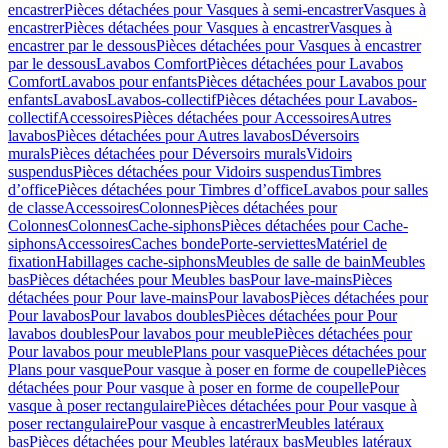
encastrer
Pièces détachées pour Vasques à semi-encastrer
Vasques à
encastrer
Pièces détachées pour Vasques à encastrer
Vasques à
encastrer par le dessous
Pièces détachées pour Vasques à encastrer
par le dessous
Lavabos Comfort
Pièces détachées pour Lavabos
Comfort
Lavabos pour enfants
Pièces détachées pour Lavabos pour
enfants
Lavabos
Lavabos-collectif
Pièces détachées pour Lavabos-
collectif
Accessoires
Pièces détachées pour Accessoires
Autres
lavabos
Pièces détachées pour Autres lavabos
Déversoirs
murals
Pièces détachées pour Déversoirs murals
Vidoirs
suspendus
Pièces détachées pour Vidoirs suspendus
Timbres
dʼoffice
Pièces détachées pour Timbres dʼoffice
Lavabos pour salles
de classe
Accessoires
Colonnes
Pièces détachées pour
Colonnes
Colonnes
Cache-siphons
Pièces détachées pour Cache-
siphons
Accessoires
Caches bonde
Porte-serviettes
Matériel de
fixation
Habillages cache-siphons
Meubles de salle de bain
Meubles
bas
Pièces détachées pour Meubles bas
Pour lave-mains
Pièces
détachées pour Pour lave-mains
Pour lavabos
Pièces détachées pour
Pour lavabos
Pour lavabos doubles
Pièces détachées pour Pour
lavabos doubles
Pour lavabos pour meuble
Pièces détachées pour
Pour lavabos pour meuble
Plans pour vasque
Pièces détachées pour
Plans pour vasque
Pour vasque à poser en forme de coupelle
Pièces
détachées pour Pour vasque à poser en forme de coupelle
Pour
vasque à poser rectangulaire
Pièces détachées pour Pour vasque à
poser rectangulaire
Pour vasque à encastrer
Meubles latéraux
bas
Pièces détachées pour Meubles latéraux bas
Meubles latéraux